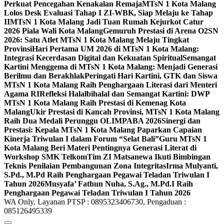
Perkuat Pencegahan Kenakalan Remaja
MTsN 1 Kota Malang
Lolos Desk Evaluasi Tahap I ZI-WBK, Siap Melaju ke Tahap
II
MTsN 1 Kota Malang Jadi Tuan Rumah Kejurkot Catur
2026 Piala Wali Kota Malang
Gemuruh Prestasi di Arena O2SN
2026: Satu Atlet MTsN 1 Kota Malang Melaju Tingkat
Provinsi
Hari Pertama UM 2026 di MTsN 1 Kota Malang:
Integrasi Kecerdasan Digital dan Kekuatan Spiritual
Semangat
Kartini Menggema di MTsN 1 Kota Malang: Menjadi Generasi
Berilmu dan Berakhlak
Peringati Hari Kartini, GTK dan Siswa
MTsN 1 Kota Malang Raih Penghargaan Literasi dari Menteri
Agama RI
Refleksi Halalbihalal dan Semangat Kartini: DWP
MTsN 1 Kota Malang Raih Prestasi di Kemenag Kota
Malang
Ukir Prestasi di Kancah Provinsi, MTsN 1 Kota Malang
Raih Dua Medali Perunggu OLIMPABA 2026
Sinergi dan
Prestasi: Kepala MTsN 1 Kota Malang Paparkan Capaian
Kinerja Triwulan I dalam Forum “Selat Bali”
Guru MTsN 1
Kota Malang Beri Materi Pentingnya Generasi Literat di
Workshop SMK Telkom
Tim ZI Matsanewa Ikuti Bimbingan
Teknis Penilaian Pembangunan Zona Integritas
Irma Mulyanti,
S.Pd., M.Pd Raih Penghargaan Pegawai Teladan Triwulan I
Tahun 2026
Musyafa’ Fathun Nuha, S.Ag., M.Pd.I Raih
Penghargaan Pegawai Teladan Triwulan I Tahun 2026
WA Only, Layanan PTSP : 0895323406730, Pengaduan :
085126495339