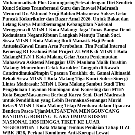
Muhammadiyah Plus Gunungpring
Selesai dengan Diri Sendiri:
Kunci Sukses Transformasi Guru dan Inovasi Madrasah
Menurut Dr. Akhmad Sruji Bahtiar
Matsanewa Sukses Gelar
Puncak Kokurikuler dan Bazar Amal 2026, Unjuk Bakat dan
Lelang Karya Murid
Semangat Kebangkitan Nasional
Menggema di MTsN 1 Kota Malang: Jaga Tunas Bangsa Demi
Kedaulatan Negara
Ribuan Langkah Menuju Tanah Suci,
Siswa MTsN 1 Kota Malang Ikuti Manasik Haji Penuh
Antusias
Kawal Enam Area Perubahan, Tim Penilai Internal
Kemenag RI Evaluasi Pilot Project ZI-WBK di MTsN 1 Kota
Malang
MTsN 1 Kota Malang Gelar Acara Penjemputan
Mahasiswa Asistensi Mengajar UIN Maulana Malik Ibrahim
Malang: Momentum Cetak Karakter Tangguh di Kawah
Candradimuka
Pimpin Upacara Terakhir, dr. Gamal Albinsaid
Bekali Siswa MTsN 1 Kota Malang Tiga Kunci Sukses
Sinergi
Lintas Madrasah: MTsN 1 Kota Malang Sambut Studi Tiru
Pengelolaan Layanan Bimbingan dan Konseling dari MTsN
Kota Bogor
Matsanewa Berbagi Karya Seni, Dari Madrasah
untuk Pendidikan yang Lebih Bermakna
Semangat Murid
Kelas 9 MTsN 1 Kota Malang Tetap Membara dalam Upacara
Bendera Pasca-Ujian
MATSANEWA MENGGUNCANG
BANDUNG: BORONG JUARA UMUM KOSSMI
NASIONAL 2026 HINGGA TIKET KE LUAR
NEGERI
MTsN 1 Kota Malang Tembus Penilaian Tahap II ZI-
WBK 2026, Perkuat Komitmen Anti-Korupsi Lewat