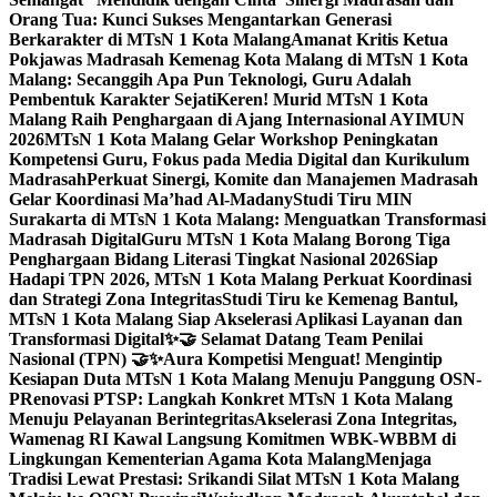
Orang Tua: Kunci Sukses Mengantarkan Generasi
Berkarakter di MTsN 1 Kota Malang
Amanat Kritis Ketua
Pokjawas Madrasah Kemenag Kota Malang di MTsN 1 Kota
Malang: Secanggih Apa Pun Teknologi, Guru Adalah
Pembentuk Karakter Sejati
Keren! Murid MTsN 1 Kota
Malang Raih Penghargaan di Ajang Internasional AYIMUN
2026
MTsN 1 Kota Malang Gelar Workshop Peningkatan
Kompetensi Guru, Fokus pada Media Digital dan Kurikulum
Madrasah
Perkuat Sinergi, Komite dan Manajemen Madrasah
Gelar Koordinasi Ma’had Al-Madany
Studi Tiru MIN
Surakarta di MTsN 1 Kota Malang: Menguatkan Transformasi
Madrasah Digital
Guru MTsN 1 Kota Malang Borong Tiga
Penghargaan Bidang Literasi Tingkat Nasional 2026
Siap
Hadapi TPN 2026, MTsN 1 Kota Malang Perkuat Koordinasi
dan Strategi Zona Integritas
Studi Tiru ke Kemenag Bantul,
MTsN 1 Kota Malang Siap Akselerasi Aplikasi Layanan dan
Transformasi Digital
✨🤝 Selamat Datang Team Penilai
Nasional (TPN) 🤝✨
Aura Kompetisi Menguat! Mengintip
Kesiapan Duta MTsN 1 Kota Malang Menuju Panggung OSN-
P
Renovasi PTSP: Langkah Konkret MTsN 1 Kota Malang
Menuju Pelayanan Berintegritas
Akselerasi Zona Integritas,
Wamenag RI Kawal Langsung Komitmen WBK-WBBM di
Lingkungan Kementerian Agama Kota Malang
Menjaga
Tradisi Lewat Prestasi: Srikandi Silat MTsN 1 Kota Malang