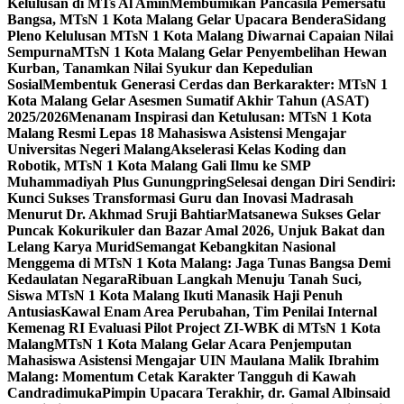
Kelulusan di MTs Al Amin
Membumikan Pancasila Pemersatu
Bangsa, MTsN 1 Kota Malang Gelar Upacara Bendera
Sidang
Pleno Kelulusan MTsN 1 Kota Malang Diwarnai Capaian Nilai
Sempurna
MTsN 1 Kota Malang Gelar Penyembelihan Hewan
Kurban, Tanamkan Nilai Syukur dan Kepedulian
Sosial
Membentuk Generasi Cerdas dan Berkarakter: MTsN 1
Kota Malang Gelar Asesmen Sumatif Akhir Tahun (ASAT)
2025/2026
Menanam Inspirasi dan Ketulusan: MTsN 1 Kota
Malang Resmi Lepas 18 Mahasiswa Asistensi Mengajar
Universitas Negeri Malang
Akselerasi Kelas Koding dan
Robotik, MTsN 1 Kota Malang Gali Ilmu ke SMP
Muhammadiyah Plus Gunungpring
Selesai dengan Diri Sendiri:
Kunci Sukses Transformasi Guru dan Inovasi Madrasah
Menurut Dr. Akhmad Sruji Bahtiar
Matsanewa Sukses Gelar
Puncak Kokurikuler dan Bazar Amal 2026, Unjuk Bakat dan
Lelang Karya Murid
Semangat Kebangkitan Nasional
Menggema di MTsN 1 Kota Malang: Jaga Tunas Bangsa Demi
Kedaulatan Negara
Ribuan Langkah Menuju Tanah Suci,
Siswa MTsN 1 Kota Malang Ikuti Manasik Haji Penuh
Antusias
Kawal Enam Area Perubahan, Tim Penilai Internal
Kemenag RI Evaluasi Pilot Project ZI-WBK di MTsN 1 Kota
Malang
MTsN 1 Kota Malang Gelar Acara Penjemputan
Mahasiswa Asistensi Mengajar UIN Maulana Malik Ibrahim
Malang: Momentum Cetak Karakter Tangguh di Kawah
Candradimuka
Pimpin Upacara Terakhir, dr. Gamal Albinsaid