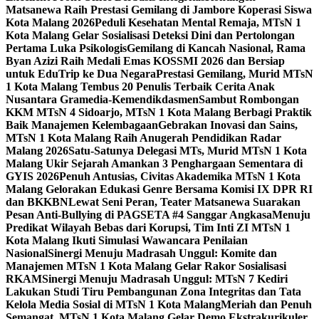
Matsanewa Raih Prestasi Gemilang di Jambore Koperasi Siswa
Kota Malang 2026
Peduli Kesehatan Mental Remaja, MTsN 1
Kota Malang Gelar Sosialisasi Deteksi Dini dan Pertolongan
Pertama Luka Psikologis
Gemilang di Kancah Nasional, Rama
Byan Azizi Raih Medali Emas KOSSMI 2026 dan Bersiap
untuk EduTrip ke Dua Negara
Prestasi Gemilang, Murid MTsN
1 Kota Malang Tembus 20 Penulis Terbaik Cerita Anak
Nusantara Gramedia-Kemendikdasmen
Sambut Rombongan
KKM MTsN 4 Sidoarjo, MTsN 1 Kota Malang Berbagi Praktik
Baik Manajemen Kelembagaan
Gebrakan Inovasi dan Sains,
MTsN 1 Kota Malang Raih Anugerah Pendidikan Radar
Malang 2026
Satu-Satunya Delegasi MTs, Murid MTsN 1 Kota
Malang Ukir Sejarah Amankan 3 Penghargaan Sementara di
GYIS 2026
Penuh Antusias, Civitas Akademika MTsN 1 Kota
Malang Gelorakan Edukasi Genre Bersama Komisi IX DPR RI
dan BKKBN
Lewat Seni Peran, Teater Matsanewa Suarakan
Pesan Anti-Bullying di PAGSETA #4 Sanggar Angkasa
Menuju
Predikat Wilayah Bebas dari Korupsi, Tim Inti ZI MTsN 1
Kota Malang Ikuti Simulasi Wawancara Penilaian
Nasional
Sinergi Menuju Madrasah Unggul: Komite dan
Manajemen MTsN 1 Kota Malang Gelar Rakor Sosialisasi
RKAM
Sinergi Menuju Madrasah Unggul: MTsN 7 Kediri
Lakukan Studi Tiru Pembangunan Zona Integritas dan Tata
Kelola Media Sosial di MTsN 1 Kota Malang
Meriah dan Penuh
Semangat, MTsN 1 Kota Malang Gelar Demo Ekstrakurikuler