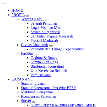
HOME
PROFIL
Tentang Kami
Sejarah Pendirian
Logo, Visi dan Misi
Struktur Organisasi
Sambutan Kepala Madrasah
Prestasi Madrasah
Civitas Akademik
Pendidik dan Tenaga Kependidikan
Fasilitas
Gedung & Ruang
Sarana Olah Raga
Bimbingan Konseling
Unit Kesehatan Sekolah
Perpustakaan
LAYANAN
Standar Layanan
Standar Operasional Prosedur PTSP
Maklumat Pelayanan
Kompensasi Pelayanan
Survei
Survei Persepsi Kualitas Pelayanan (SPKP)