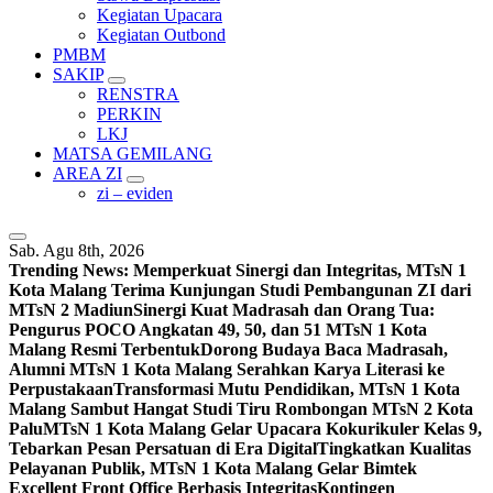
Kegiatan Upacara
Kegiatan Outbond
PMBM
SAKIP
RENSTRA
PERKIN
LKJ
MATSA GEMILANG
AREA ZI
zi – eviden
Sab. Agu 8th, 2026
Trending News:
Memperkuat Sinergi dan Integritas, MTsN 1
Kota Malang Terima Kunjungan Studi Pembangunan ZI dari
MTsN 2 Madiun
Sinergi Kuat Madrasah dan Orang Tua:
Pengurus POCO Angkatan 49, 50, dan 51 MTsN 1 Kota
Malang Resmi Terbentuk
Dorong Budaya Baca Madrasah,
Alumni MTsN 1 Kota Malang Serahkan Karya Literasi ke
Perpustakaan
Transformasi Mutu Pendidikan, MTsN 1 Kota
Malang Sambut Hangat Studi Tiru Rombongan MTsN 2 Kota
Palu
MTsN 1 Kota Malang Gelar Upacara Kokurikuler Kelas 9,
Tebarkan Pesan Persatuan di Era Digital
Tingkatkan Kualitas
Pelayanan Publik, MTsN 1 Kota Malang Gelar Bimtek
Excellent Front Office Berbasis Integritas
Kontingen