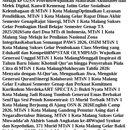
Melaju ke O2SN Provinsi
Wujudkan Madrasah Akuntabel dan
Melek Digital, Kanwil Kemenag Jatim Gelar Sosialisasi
Kelembagaan di MTsN 1 Kota Malang
Optimalkan Layanan
Pendidikan, MTsN 1 Kota Malang Gelar Rapat Dinas Akhir
Semester Genap
Rajut Sinergi, MTsN 1 Kota Malang Sukses
Gelar Pembagian Hasil Belajar Semester Genap TA
2025/2026
Satu dari Dua MTs di Indonesia, MTsN 1 Kota
Malang Siap Melaju ke Penilaian Nasional Zona
Integritas
Kobarkan Semangat PAWS 2026, OSIM MTsN 1
Kota Malang Sukses Gelar Pembukaan Class Meeting yang
Edukatif dan Kompetitif
M*STAR OLYMPIAD: Wujudkan
Generasi Unggul MTsN 1 Kota Malang
Menggali Inspirasi di
Tahun Baru Islam: Khotmil Qur’an hingga Penyerahan Piala
Citra di MTsN 1 Kota Malang
Mukhoyam Tahfiz 2026:
Menyatu dengan Al-Qur’an, Menguatkan Jiwa, Mengukir
Generasi Qurani
Sinergi Kolaborasi: MTsN 1 Kota Malang
Gelar Evaluasi Semester Genap dan Perkuat Komitmen
Kurikulum Merdeka
ART SPECTA 2: Bukti Nyata MTsN 1
Kota Malang Jadi Ruang Tumbuh Generasi Emas Berbakat
Seni
Tiga Sesi Penuh Konsentrasi: 15 Murid Terbaik MTsN 1
Kota Malang Berjuang di Ajang OSN-K 2026
English Camp
2026, MTsN 1 Kota Malang Gandeng Penutur Asing dari 4
Negara
Bertabur Bintang, MTsN 1 Kota Malang Sukses Gelar
Muwadda’ah Akhiris Sanah Angkatan ke-48
Wujud Syukur
dan Kepedulian, 371 Murid MTsN 1 Kota Malang Gelar Bakti