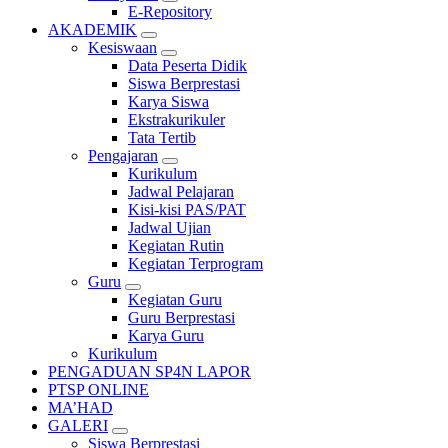
E-Repository
AKADEMIK
Kesiswaan
Data Peserta Didik
Siswa Berprestasi
Karya Siswa
Ekstrakurikuler
Tata Tertib
Pengajaran
Kurikulum
Jadwal Pelajaran
Kisi-kisi PAS/PAT
Jadwal Ujian
Kegiatan Rutin
Kegiatan Terprogram
Guru
Kegiatan Guru
Guru Berprestasi
Karya Guru
Kurikulum
PENGADUAN SP4N LAPOR
PTSP ONLINE
MA’HAD
GALERI
Siswa Berprestasi