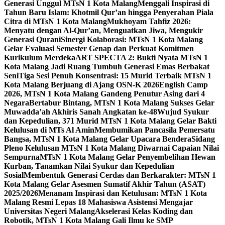
Generasi Unggul MTsN 1 Kota Malang
Menggali Inspirasi di
Tahun Baru Islam: Khotmil Qur’an hingga Penyerahan Piala
Citra di MTsN 1 Kota Malang
Mukhoyam Tahfiz 2026:
Menyatu dengan Al-Qur’an, Menguatkan Jiwa, Mengukir
Generasi Qurani
Sinergi Kolaborasi: MTsN 1 Kota Malang
Gelar Evaluasi Semester Genap dan Perkuat Komitmen
Kurikulum Merdeka
ART SPECTA 2: Bukti Nyata MTsN 1
Kota Malang Jadi Ruang Tumbuh Generasi Emas Berbakat
Seni
Tiga Sesi Penuh Konsentrasi: 15 Murid Terbaik MTsN 1
Kota Malang Berjuang di Ajang OSN-K 2026
English Camp
2026, MTsN 1 Kota Malang Gandeng Penutur Asing dari 4
Negara
Bertabur Bintang, MTsN 1 Kota Malang Sukses Gelar
Muwadda’ah Akhiris Sanah Angkatan ke-48
Wujud Syukur
dan Kepedulian, 371 Murid MTsN 1 Kota Malang Gelar Bakti
Kelulusan di MTs Al Amin
Membumikan Pancasila Pemersatu
Bangsa, MTsN 1 Kota Malang Gelar Upacara Bendera
Sidang
Pleno Kelulusan MTsN 1 Kota Malang Diwarnai Capaian Nilai
Sempurna
MTsN 1 Kota Malang Gelar Penyembelihan Hewan
Kurban, Tanamkan Nilai Syukur dan Kepedulian
Sosial
Membentuk Generasi Cerdas dan Berkarakter: MTsN 1
Kota Malang Gelar Asesmen Sumatif Akhir Tahun (ASAT)
2025/2026
Menanam Inspirasi dan Ketulusan: MTsN 1 Kota
Malang Resmi Lepas 18 Mahasiswa Asistensi Mengajar
Universitas Negeri Malang
Akselerasi Kelas Koding dan
Robotik, MTsN 1 Kota Malang Gali Ilmu ke SMP