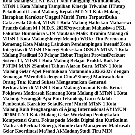
Kota Malang
SELAT BALI Jadi Panggung Akuntabilitas,
MTsN 1 Kota Malang Tampilkan Kinerja Triwulan II
Tutup
Pelatihan di Lanal Malang, Kepala MTsN 1 Kota Malang
Harapkan Karakter Unggul Murid Terus Terpatri
Buka
Cakrawala Global, MTsN 1 Kota Malang Hadirkan Mahasiswi
Prancis dalam M.I.N.D.S. 2026
Penyerahan Mahasiswa PKL
Fakultas Humaniora UIN Maulana Malik Ibrahim Malang di
MTsN 1 Kota Malang
Sinergi Menuju WBK: Tim Perencana
Kemenag Kota Malang Lakukan Pendampingan Intensif Zona
Integritas di MTsN 1
Sinergi Sukseskan OSN-P: MTsN 1 Kota
Malang Fasilitasi 53 Pelajar Hebat Tingkat Provinsi
Perkuat
Sistem TI, MTsN 1 Kota Malang Belajar Praktik Baik ke
P3TIM MAN 2
Sambut Tahun Ajaran Baru, MTsN 1 Kota
Malang Gelar Apel Pembukaan Matamuda 2026/2027 dengan
Semangat “Mendidik dengan Cinta”
Sinergi Madrasah dan
Orang Tua: Kunci Sukses Mengantarkan Generasi
Berkarakter di MTsN 1 Kota Malang
Amanat Kritis Ketua
Pokjawas Madrasah Kemenag Kota Malang di MTsN 1 Kota
Malang: Secanggih Apa Pun Teknologi, Guru Adalah
Pembentuk Karakter Sejati
Keren! Murid MTsN 1 Kota
Malang Raih Penghargaan di Ajang Internasional AYIMUN
2026
MTsN 1 Kota Malang Gelar Workshop Peningkatan
Kompetensi Guru, Fokus pada Media Digital dan Kurikulum
Madrasah
Perkuat Sinergi, Komite dan Manajemen Madrasah
Gelar Koordinasi Ma’had Al-Madany
Studi Tiru MIN