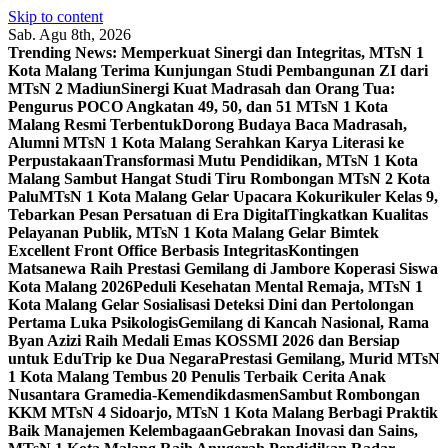
Skip to content
Sab. Agu 8th, 2026
Trending News:
Memperkuat Sinergi dan Integritas, MTsN 1
Kota Malang Terima Kunjungan Studi Pembangunan ZI dari
MTsN 2 Madiun
Sinergi Kuat Madrasah dan Orang Tua:
Pengurus POCO Angkatan 49, 50, dan 51 MTsN 1 Kota
Malang Resmi Terbentuk
Dorong Budaya Baca Madrasah,
Alumni MTsN 1 Kota Malang Serahkan Karya Literasi ke
Perpustakaan
Transformasi Mutu Pendidikan, MTsN 1 Kota
Malang Sambut Hangat Studi Tiru Rombongan MTsN 2 Kota
Palu
MTsN 1 Kota Malang Gelar Upacara Kokurikuler Kelas 9,
Tebarkan Pesan Persatuan di Era Digital
Tingkatkan Kualitas
Pelayanan Publik, MTsN 1 Kota Malang Gelar Bimtek
Excellent Front Office Berbasis Integritas
Kontingen
Matsanewa Raih Prestasi Gemilang di Jambore Koperasi Siswa
Kota Malang 2026
Peduli Kesehatan Mental Remaja, MTsN 1
Kota Malang Gelar Sosialisasi Deteksi Dini dan Pertolongan
Pertama Luka Psikologis
Gemilang di Kancah Nasional, Rama
Byan Azizi Raih Medali Emas KOSSMI 2026 dan Bersiap
untuk EduTrip ke Dua Negara
Prestasi Gemilang, Murid MTsN
1 Kota Malang Tembus 20 Penulis Terbaik Cerita Anak
Nusantara Gramedia-Kemendikdasmen
Sambut Rombongan
KKM MTsN 4 Sidoarjo, MTsN 1 Kota Malang Berbagi Praktik
Baik Manajemen Kelembagaan
Gebrakan Inovasi dan Sains,