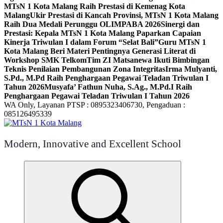
MTsN 1 Kota Malang Raih Prestasi di Kemenag Kota
Malang
Ukir Prestasi di Kancah Provinsi, MTsN 1 Kota Malang
Raih Dua Medali Perunggu OLIMPABA 2026
Sinergi dan
Prestasi: Kepala MTsN 1 Kota Malang Paparkan Capaian
Kinerja Triwulan I dalam Forum “Selat Bali”
Guru MTsN 1
Kota Malang Beri Materi Pentingnya Generasi Literat di
Workshop SMK Telkom
Tim ZI Matsanewa Ikuti Bimbingan
Teknis Penilaian Pembangunan Zona Integritas
Irma Mulyanti,
S.Pd., M.Pd Raih Penghargaan Pegawai Teladan Triwulan I
Tahun 2026
Musyafa’ Fathun Nuha, S.Ag., M.Pd.I Raih
Penghargaan Pegawai Teladan Triwulan I Tahun 2026
WA Only, Layanan PTSP : 0895323406730, Pengaduan :
085126495339
Modern, Innovative and Excellent School