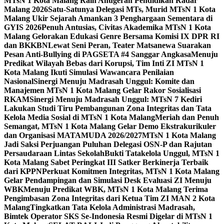
MTsN 1 Kota Malang Raih Anugerah Pendidikan Radar
Malang 2026
Satu-Satunya Delegasi MTs, Murid MTsN 1 Kota
Malang Ukir Sejarah Amankan 3 Penghargaan Sementara di
GYIS 2026
Penuh Antusias, Civitas Akademika MTsN 1 Kota
Malang Gelorakan Edukasi Genre Bersama Komisi IX DPR RI
dan BKKBN
Lewat Seni Peran, Teater Matsanewa Suarakan
Pesan Anti-Bullying di PAGSETA #4 Sanggar Angkasa
Menuju
Predikat Wilayah Bebas dari Korupsi, Tim Inti ZI MTsN 1
Kota Malang Ikuti Simulasi Wawancara Penilaian
Nasional
Sinergi Menuju Madrasah Unggul: Komite dan
Manajemen MTsN 1 Kota Malang Gelar Rakor Sosialisasi
RKAM
Sinergi Menuju Madrasah Unggul: MTsN 7 Kediri
Lakukan Studi Tiru Pembangunan Zona Integritas dan Tata
Kelola Media Sosial di MTsN 1 Kota Malang
Meriah dan Penuh
Semangat, MTsN 1 Kota Malang Gelar Demo Ekstrakurikuler
dan Organisasi MATAMUDA 2026/2027
MTsN 1 Kota Malang
Jadi Saksi Perjuangan Puluhan Delegasi OSN-P dan Rajutan
Persaudaraan Lintas Sekolah
Bukti Tatakelola Unggul, MTsN 1
Kota Malang Sabet Peringkat III Satker Berkinerja Terbaik
dari KPPN
Perkuat Komitmen Integritas, MTsN 1 Kota Malang
Gelar Pendampingan dan Simulasi Desk Evaluasi ZI Menuju
WBK
Menuju Predikat WBK, MTsN 1 Kota Malang Terima
Pengimbasan Zona Integritas dari Ketua Tim ZI MAN 2 Kota
Malang
Tingkatkan Tata Kelola Administrasi Madrasah,
Bimtek Operator SKS Se-Indonesia Resmi Digelar di MTsN 1