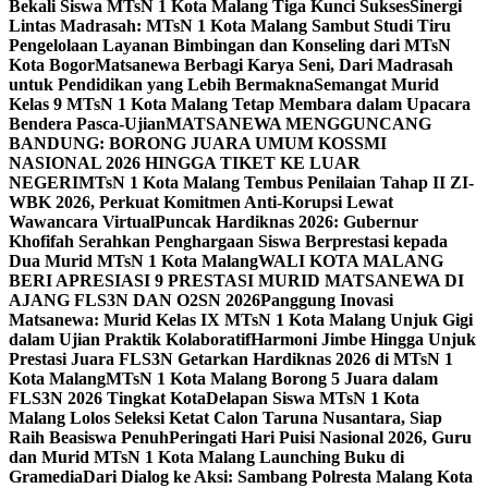
Bekali Siswa MTsN 1 Kota Malang Tiga Kunci Sukses
Sinergi
Lintas Madrasah: MTsN 1 Kota Malang Sambut Studi Tiru
Pengelolaan Layanan Bimbingan dan Konseling dari MTsN
Kota Bogor
Matsanewa Berbagi Karya Seni, Dari Madrasah
untuk Pendidikan yang Lebih Bermakna
Semangat Murid
Kelas 9 MTsN 1 Kota Malang Tetap Membara dalam Upacara
Bendera Pasca-Ujian
MATSANEWA MENGGUNCANG
BANDUNG: BORONG JUARA UMUM KOSSMI
NASIONAL 2026 HINGGA TIKET KE LUAR
NEGERI
MTsN 1 Kota Malang Tembus Penilaian Tahap II ZI-
WBK 2026, Perkuat Komitmen Anti-Korupsi Lewat
Wawancara Virtual
Puncak Hardiknas 2026: Gubernur
Khofifah Serahkan Penghargaan Siswa Berprestasi kepada
Dua Murid MTsN 1 Kota Malang
WALI KOTA MALANG
BERI APRESIASI 9 PRESTASI MURID MATSANEWA DI
AJANG FLS3N DAN O2SN 2026
Panggung Inovasi
Matsanewa: Murid Kelas IX MTsN 1 Kota Malang Unjuk Gigi
dalam Ujian Praktik Kolaboratif
Harmoni Jimbe Hingga Unjuk
Prestasi Juara FLS3N Getarkan Hardiknas 2026 di MTsN 1
Kota Malang
MTsN 1 Kota Malang Borong 5 Juara dalam
FLS3N 2026 Tingkat Kota
Delapan Siswa MTsN 1 Kota
Malang Lolos Seleksi Ketat Calon Taruna Nusantara, Siap
Raih Beasiswa Penuh
Peringati Hari Puisi Nasional 2026, Guru
dan Murid MTsN 1 Kota Malang Launching Buku di
Gramedia
Dari Dialog ke Aksi: Sambang Polresta Malang Kota