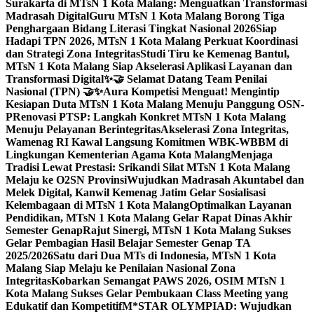
Surakarta di MTsN 1 Kota Malang: Menguatkan Transformasi
Madrasah Digital
Guru MTsN 1 Kota Malang Borong Tiga
Penghargaan Bidang Literasi Tingkat Nasional 2026
Siap
Hadapi TPN 2026, MTsN 1 Kota Malang Perkuat Koordinasi
dan Strategi Zona Integritas
Studi Tiru ke Kemenag Bantul,
MTsN 1 Kota Malang Siap Akselerasi Aplikasi Layanan dan
Transformasi Digital
✨🤝 Selamat Datang Team Penilai
Nasional (TPN) 🤝✨
Aura Kompetisi Menguat! Mengintip
Kesiapan Duta MTsN 1 Kota Malang Menuju Panggung OSN-
P
Renovasi PTSP: Langkah Konkret MTsN 1 Kota Malang
Menuju Pelayanan Berintegritas
Akselerasi Zona Integritas,
Wamenag RI Kawal Langsung Komitmen WBK-WBBM di
Lingkungan Kementerian Agama Kota Malang
Menjaga
Tradisi Lewat Prestasi: Srikandi Silat MTsN 1 Kota Malang
Melaju ke O2SN Provinsi
Wujudkan Madrasah Akuntabel dan
Melek Digital, Kanwil Kemenag Jatim Gelar Sosialisasi
Kelembagaan di MTsN 1 Kota Malang
Optimalkan Layanan
Pendidikan, MTsN 1 Kota Malang Gelar Rapat Dinas Akhir
Semester Genap
Rajut Sinergi, MTsN 1 Kota Malang Sukses
Gelar Pembagian Hasil Belajar Semester Genap TA
2025/2026
Satu dari Dua MTs di Indonesia, MTsN 1 Kota
Malang Siap Melaju ke Penilaian Nasional Zona
Integritas
Kobarkan Semangat PAWS 2026, OSIM MTsN 1
Kota Malang Sukses Gelar Pembukaan Class Meeting yang
Edukatif dan Kompetitif
M*STAR OLYMPIAD: Wujudkan