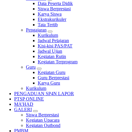
Data Peserta Didik
Siswa Berprestasi
Karya Siswa
Ekstrakurikuler
Tata Tertib
Pengajaran
Kurikulum
Jadwal Pelajaran
Kisi-kisi PAS/PAT
Jadwal Ujian
Kegiatan Rutin
Kegiatan Terprogram
Guru
Kegiatan Guru
Guru Berprestasi
Karya Guru
Kurikulum
PENGADUAN SP4N LAPOR
PTSP ONLINE
MA’HAD
GALERI
Siswa Berprestasi
Kegiatan Upacara
Kegiatan Outbond
PMBM