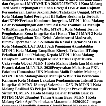
dan Organisasi MATAMUDA 2026/2027
MTsN 1 Kota Malang
Jadi Saksi Perjuangan Puluhan Delegasi OSN-P dan Rajutan
Persaudaraan Lintas Sekolah
Bukti Tatakelola Unggul, MTsN 1
Kota Malang Sabet Peringkat III Satker Berkinerja Terbaik
dari KPPN
Perkuat Komitmen Integritas, MTsN 1 Kota Malang
Gelar Pendampingan dan Simulasi Desk Evaluasi ZI Menuju
WBK
Menuju Predikat WBK, MTsN 1 Kota Malang Terima
Pengimbasan Zona Integritas dari Ketua Tim ZI MAN 2 Kota
Malang
Tingkatkan Tata Kelola Administrasi Madrasah,
Bimtek Operator SKS Se-Indonesia Resmi Digelar di MTsN 1
Kota Malang
SELAT BALI Jadi Panggung Akuntabilitas,
MTsN 1 Kota Malang Tampilkan Kinerja Triwulan II
Tutup
Pelatihan di Lanal Malang, Kepala MTsN 1 Kota Malang
Harapkan Karakter Unggul Murid Terus Terpatri
Buka
Cakrawala Global, MTsN 1 Kota Malang Hadirkan Mahasiswi
Prancis dalam M.I.N.D.S. 2026
Penyerahan Mahasiswa PKL
Fakultas Humaniora UIN Maulana Malik Ibrahim Malang di
MTsN 1 Kota Malang
Sinergi Menuju WBK: Tim Perencana
Kemenag Kota Malang Lakukan Pendampingan Intensif Zona
Integritas di MTsN 1
Sinergi Sukseskan OSN-P: MTsN 1 Kota
Malang Fasilitasi 53 Pelajar Hebat Tingkat Provinsi
Perkuat
Sistem TI, MTsN 1 Kota Malang Belajar Praktik Baik ke
P3TIM MAN 2
Sambut Tahun Ajaran Baru, MTsN 1 Kota
Malang Gelar Apel Pembukaan Matamuda 2026/2027 dengan
Semangat “Mendidik dengan Cinta”
Sinergi Madrasah dan