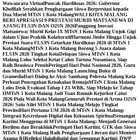
Wawancara Virtual
Puncak Hardiknas 2026: Gubernur
Khofifah Serahkan Penghargaan Siswa Berprestasi kepada
Dua Murid MTsN 1 Kota Malang
WALI KOTA MALANG
BERI APRESIASI 9 PRESTASI MURID MATSANEWA DI
AJANG FLS3N DAN O2SN 2026
Panggung Inovasi
Matsanewa: Murid Kelas IX MTsN 1 Kota Malang Unjuk Gigi
dalam Ujian Praktik Kolaboratif
Harmoni Jimbe Hingga Unjuk
Prestasi Juara FLS3N Getarkan Hardiknas 2026 di MTsN 1
Kota Malang
MTsN 1 Kota Malang Borong 5 Juara dalam
FLS3N 2026 Tingkat Kota
Delapan Siswa MTsN 1 Kota
Malang Lolos Seleksi Ketat Calon Taruna Nusantara, Siap
Raih Beasiswa Penuh
Peringati Hari Puisi Nasional 2026, Guru
dan Murid MTsN 1 Kota Malang Launching Buku di
Gramedia
Dari Dialog ke Aksi: Sambang Polresta Malang Kota
Perkuat Pencegahan Kenakalan Remaja
MTsN 1 Kota Malang
Lolos Desk Evaluasi Tahap I ZI-WBK, Siap Melaju ke Tahap
II
MTsN 1 Kota Malang Jadi Tuan Rumah Kejurkot Catur
2026 Piala Wali Kota Malang
Gemuruh Prestasi di Arena O2SN
2026: Satu Atlet MTsN 1 Kota Malang Melaju Tingkat
Provinsi
Hari Pertama UM 2026 di MTsN 1 Kota Malang:
Integrasi Kecerdasan Digital dan Kekuatan Spiritual
Semangat
Kartini Menggema di MTsN 1 Kota Malang: Menjadi Generasi
Berilmu dan Berakhlak
Peringati Hari Kartini, GTK dan Siswa
MTsN 1 Kota Malang Raih Penghargaan Literasi dari Menteri
Agama RI
Refleksi Halalbihalal dan Semangat Kartini: DWP