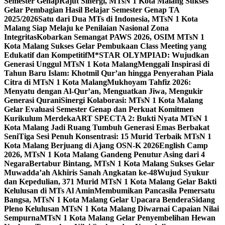
Semester Genap
Rajut Sinergi, MTsN 1 Kota Malang Sukses
Gelar Pembagian Hasil Belajar Semester Genap TA
2025/2026
Satu dari Dua MTs di Indonesia, MTsN 1 Kota
Malang Siap Melaju ke Penilaian Nasional Zona
Integritas
Kobarkan Semangat PAWS 2026, OSIM MTsN 1
Kota Malang Sukses Gelar Pembukaan Class Meeting yang
Edukatif dan Kompetitif
M*STAR OLYMPIAD: Wujudkan
Generasi Unggul MTsN 1 Kota Malang
Menggali Inspirasi di
Tahun Baru Islam: Khotmil Qur’an hingga Penyerahan Piala
Citra di MTsN 1 Kota Malang
Mukhoyam Tahfiz 2026:
Menyatu dengan Al-Qur’an, Menguatkan Jiwa, Mengukir
Generasi Qurani
Sinergi Kolaborasi: MTsN 1 Kota Malang
Gelar Evaluasi Semester Genap dan Perkuat Komitmen
Kurikulum Merdeka
ART SPECTA 2: Bukti Nyata MTsN 1
Kota Malang Jadi Ruang Tumbuh Generasi Emas Berbakat
Seni
Tiga Sesi Penuh Konsentrasi: 15 Murid Terbaik MTsN 1
Kota Malang Berjuang di Ajang OSN-K 2026
English Camp
2026, MTsN 1 Kota Malang Gandeng Penutur Asing dari 4
Negara
Bertabur Bintang, MTsN 1 Kota Malang Sukses Gelar
Muwadda’ah Akhiris Sanah Angkatan ke-48
Wujud Syukur
dan Kepedulian, 371 Murid MTsN 1 Kota Malang Gelar Bakti
Kelulusan di MTs Al Amin
Membumikan Pancasila Pemersatu
Bangsa, MTsN 1 Kota Malang Gelar Upacara Bendera
Sidang
Pleno Kelulusan MTsN 1 Kota Malang Diwarnai Capaian Nilai
Sempurna
MTsN 1 Kota Malang Gelar Penyembelihan Hewan