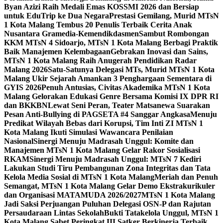
Byan Azizi Raih Medali Emas KOSSMI 2026 dan Bersiap
untuk EduTrip ke Dua Negara
Prestasi Gemilang, Murid MTsN
1 Kota Malang Tembus 20 Penulis Terbaik Cerita Anak
Nusantara Gramedia-Kemendikdasmen
Sambut Rombongan
KKM MTsN 4 Sidoarjo, MTsN 1 Kota Malang Berbagi Praktik
Baik Manajemen Kelembagaan
Gebrakan Inovasi dan Sains,
MTsN 1 Kota Malang Raih Anugerah Pendidikan Radar
Malang 2026
Satu-Satunya Delegasi MTs, Murid MTsN 1 Kota
Malang Ukir Sejarah Amankan 3 Penghargaan Sementara di
GYIS 2026
Penuh Antusias, Civitas Akademika MTsN 1 Kota
Malang Gelorakan Edukasi Genre Bersama Komisi IX DPR RI
dan BKKBN
Lewat Seni Peran, Teater Matsanewa Suarakan
Pesan Anti-Bullying di PAGSETA #4 Sanggar Angkasa
Menuju
Predikat Wilayah Bebas dari Korupsi, Tim Inti ZI MTsN 1
Kota Malang Ikuti Simulasi Wawancara Penilaian
Nasional
Sinergi Menuju Madrasah Unggul: Komite dan
Manajemen MTsN 1 Kota Malang Gelar Rakor Sosialisasi
RKAM
Sinergi Menuju Madrasah Unggul: MTsN 7 Kediri
Lakukan Studi Tiru Pembangunan Zona Integritas dan Tata
Kelola Media Sosial di MTsN 1 Kota Malang
Meriah dan Penuh
Semangat, MTsN 1 Kota Malang Gelar Demo Ekstrakurikuler
dan Organisasi MATAMUDA 2026/2027
MTsN 1 Kota Malang
Jadi Saksi Perjuangan Puluhan Delegasi OSN-P dan Rajutan
Persaudaraan Lintas Sekolah
Bukti Tatakelola Unggul, MTsN 1
Kota Malang Sabet Peringkat III Satker Berkinerja Terbaik