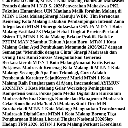
Cakrawala Global, MTsN 1 Kota Malang Hadirkan Mahasiswi
Prancis dalam M.I.N.D.S. 2026
Penyerahan Mahasiswa PKL
Fakultas Humaniora UIN Maulana Malik Ibrahim Malang di
MTsN 1 Kota Malang
Sinergi Menuju WBK: Tim Perencana
Kemenag Kota Malang Lakukan Pendampingan Intensif Zona
Integritas di MTsN 1
Sinergi Sukseskan OSN-P: MTsN 1 Kota
Malang Fasilitasi 53 Pelajar Hebat Tingkat Provinsi
Perkuat
Sistem TI, MTsN 1 Kota Malang Belajar Praktik Baik ke
P3TIM MAN 2
Sambut Tahun Ajaran Baru, MTsN 1 Kota
Malang Gelar Apel Pembukaan Matamuda 2026/2027 dengan
Semangat “Mendidik dengan Cinta”
Sinergi Madrasah dan
Orang Tua: Kunci Sukses Mengantarkan Generasi
Berkarakter di MTsN 1 Kota Malang
Amanat Kritis Ketua
Pokjawas Madrasah Kemenag Kota Malang di MTsN 1 Kota
Malang: Secanggih Apa Pun Teknologi, Guru Adalah
Pembentuk Karakter Sejati
Keren! Murid MTsN 1 Kota
Malang Raih Penghargaan di Ajang Internasional AYIMUN
2026
MTsN 1 Kota Malang Gelar Workshop Peningkatan
Kompetensi Guru, Fokus pada Media Digital dan Kurikulum
Madrasah
Perkuat Sinergi, Komite dan Manajemen Madrasah
Gelar Koordinasi Ma’had Al-Madany
Studi Tiru MIN
Surakarta di MTsN 1 Kota Malang: Menguatkan Transformasi
Madrasah Digital
Guru MTsN 1 Kota Malang Borong Tiga
Penghargaan Bidang Literasi Tingkat Nasional 2026
Siap
Hadapi TPN 2026, MTsN 1 Kota Malang Perkuat Koordinasi