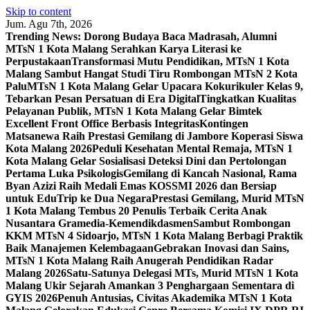
Skip to content
Jum. Agu 7th, 2026
Trending News:
Dorong Budaya Baca Madrasah, Alumni
MTsN 1 Kota Malang Serahkan Karya Literasi ke
Perpustakaan
Transformasi Mutu Pendidikan, MTsN 1 Kota
Malang Sambut Hangat Studi Tiru Rombongan MTsN 2 Kota
Palu
MTsN 1 Kota Malang Gelar Upacara Kokurikuler Kelas 9,
Tebarkan Pesan Persatuan di Era Digital
Tingkatkan Kualitas
Pelayanan Publik, MTsN 1 Kota Malang Gelar Bimtek
Excellent Front Office Berbasis Integritas
Kontingen
Matsanewa Raih Prestasi Gemilang di Jambore Koperasi Siswa
Kota Malang 2026
Peduli Kesehatan Mental Remaja, MTsN 1
Kota Malang Gelar Sosialisasi Deteksi Dini dan Pertolongan
Pertama Luka Psikologis
Gemilang di Kancah Nasional, Rama
Byan Azizi Raih Medali Emas KOSSMI 2026 dan Bersiap
untuk EduTrip ke Dua Negara
Prestasi Gemilang, Murid MTsN
1 Kota Malang Tembus 20 Penulis Terbaik Cerita Anak
Nusantara Gramedia-Kemendikdasmen
Sambut Rombongan
KKM MTsN 4 Sidoarjo, MTsN 1 Kota Malang Berbagi Praktik
Baik Manajemen Kelembagaan
Gebrakan Inovasi dan Sains,
MTsN 1 Kota Malang Raih Anugerah Pendidikan Radar
Malang 2026
Satu-Satunya Delegasi MTs, Murid MTsN 1 Kota
Malang Ukir Sejarah Amankan 3 Penghargaan Sementara di
GYIS 2026
Penuh Antusias, Civitas Akademika MTsN 1 Kota