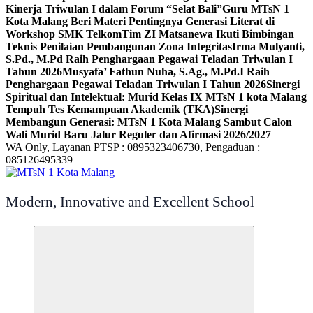
Kinerja Triwulan I dalam Forum “Selat Bali”
Guru MTsN 1
Kota Malang Beri Materi Pentingnya Generasi Literat di
Workshop SMK Telkom
Tim ZI Matsanewa Ikuti Bimbingan
Teknis Penilaian Pembangunan Zona Integritas
Irma Mulyanti,
S.Pd., M.Pd Raih Penghargaan Pegawai Teladan Triwulan I
Tahun 2026
Musyafa’ Fathun Nuha, S.Ag., M.Pd.I Raih
Penghargaan Pegawai Teladan Triwulan I Tahun 2026
Sinergi
Spiritual dan Intelektual: Murid Kelas IX MTsN 1 kota Malang
Tempuh Tes Kemampuan Akademik (TKA)
Sinergi
Membangun Generasi: MTsN 1 Kota Malang Sambut Calon
Wali Murid Baru Jalur Reguler dan Afirmasi 2026/2027
WA Only, Layanan PTSP : 0895323406730, Pengaduan :
085126495339
Modern, Innovative and Excellent School