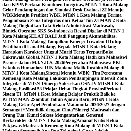
dari KPPN
Perkuat Komitmen Integritas, MTsN 1 Kota Malang
Gelar Pendampingan dan Simulasi Desk Evaluasi ZI Menuju
WBK
Menuju Predikat WBK, MTsN 1 Kota Malang Terima
Pengimbasan Zona Integritas dari Ketua Tim ZI MAN 2 Kota
Malang
Tingkatkan Tata Kelola Administrasi Madrasah,
Bimtek Operator SKS Se-Indonesia Resmi Digelar di MTsN 1
Kota Malang
SELAT BALI Jadi Panggung Akuntabilitas,
MTsN 1 Kota Malang Tampilkan Kinerja Triwulan II
Tutup
Pelatihan di Lanal Malang, Kepala MTsN 1 Kota Malang
Harapkan Karakter Unggul Murid Terus Terpatri
Buka
Cakrawala Global, MTsN 1 Kota Malang Hadirkan Mahasiswi
Prancis dalam M.I.N.D.S. 2026
Penyerahan Mahasiswa PKL
Fakultas Humaniora UIN Maulana Malik Ibrahim Malang di
MTsN 1 Kota Malang
Sinergi Menuju WBK: Tim Perencana
Kemenag Kota Malang Lakukan Pendampingan Intensif Zona
Integritas di MTsN 1
Sinergi Sukseskan OSN-P: MTsN 1 Kota
Malang Fasilitasi 53 Pelajar Hebat Tingkat Provinsi
Perkuat
Sistem TI, MTsN 1 Kota Malang Belajar Praktik Baik ke
P3TIM MAN 2
Sambut Tahun Ajaran Baru, MTsN 1 Kota
Malang Gelar Apel Pembukaan Matamuda 2026/2027 dengan
Semangat “Mendidik dengan Cinta”
Sinergi Madrasah dan
Orang Tua: Kunci Sukses Mengantarkan Generasi
Berkarakter di MTsN 1 Kota Malang
Amanat Kritis Ketua
Pokjawas Madrasah Kemenag Kota Malang di MTsN 1 Kota
Malang: Secanggih Apa Pun Teknologi, Guru Adalah