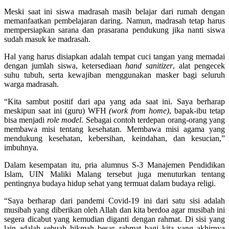
Meski saat ini siswa madrasah masih belajar dari rumah dengan
memanfaatkan pembelajaran daring. Namun, madrasah tetap harus
mempersiapkan sarana dan prasarana pendukung jika nanti siswa
sudah masuk ke madrasah.
Hal yang harus disiapkan adalah tempat cuci tangan yang memadai
dengan jumlah siswa, ketersediaan
hand sanitizer
, alat pengecek
suhu tubuh, serta kewajiban menggunakan masker bagi seluruh
warga madrasah.
“Kita sambut positif dari apa yang ada saat ini. Saya berharap
meskipun saat ini (guru) WFH
(work from home)
, bapak-ibu tetap
bisa menjadi
role model
. Sebagai contoh terdepan orang-orang yang
membawa misi tentang kesehatan. Membawa misi agama yang
mendukung kesehatan, kebersihan, keindahan, dan kesucian,”
imbuhnya.
Dalam kesempatan itu, pria alumnus S-3 Manajemen Pendidikan
Islam, UIN Maliki Malang tersebut juga menuturkan tentang
pentingnya budaya hidup sehat yang termuat dalam budaya religi.
“Saya berharap dari pandemi Covid-19 ini dari satu sisi adalah
musibah yang diberikan oleh Allah dan kita berdoa agar musibah ini
segera dicabut yang kemudian diganti dengan rahmat. Di sisi yang
lain adalah sebuah hikmah besar, rahmat bagi kita yang akhirnya