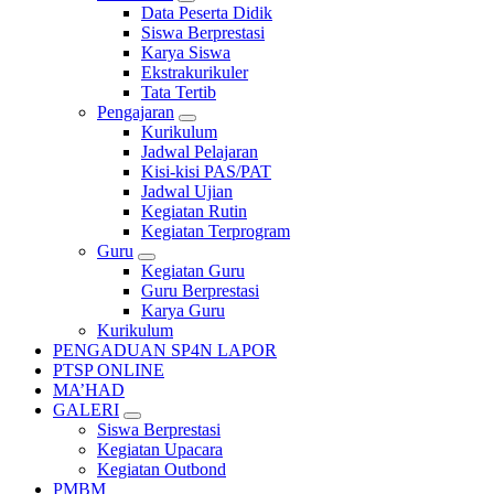
Data Peserta Didik
Siswa Berprestasi
Karya Siswa
Ekstrakurikuler
Tata Tertib
Pengajaran
Kurikulum
Jadwal Pelajaran
Kisi-kisi PAS/PAT
Jadwal Ujian
Kegiatan Rutin
Kegiatan Terprogram
Guru
Kegiatan Guru
Guru Berprestasi
Karya Guru
Kurikulum
PENGADUAN SP4N LAPOR
PTSP ONLINE
MA’HAD
GALERI
Siswa Berprestasi
Kegiatan Upacara
Kegiatan Outbond
PMBM