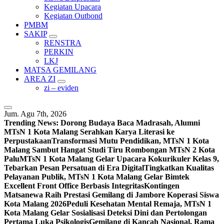
Kegiatan Upacara
Kegiatan Outbond
PMBM
SAKIP
RENSTRA
PERKIN
LKJ
MATSA GEMILANG
AREA ZI
zi – eviden
Jum. Agu 7th, 2026
Trending News:
Dorong Budaya Baca Madrasah, Alumni
MTsN 1 Kota Malang Serahkan Karya Literasi ke
Perpustakaan
Transformasi Mutu Pendidikan, MTsN 1 Kota
Malang Sambut Hangat Studi Tiru Rombongan MTsN 2 Kota
Palu
MTsN 1 Kota Malang Gelar Upacara Kokurikuler Kelas 9,
Tebarkan Pesan Persatuan di Era Digital
Tingkatkan Kualitas
Pelayanan Publik, MTsN 1 Kota Malang Gelar Bimtek
Excellent Front Office Berbasis Integritas
Kontingen
Matsanewa Raih Prestasi Gemilang di Jambore Koperasi Siswa
Kota Malang 2026
Peduli Kesehatan Mental Remaja, MTsN 1
Kota Malang Gelar Sosialisasi Deteksi Dini dan Pertolongan
Pertama Luka Psikologis
Gemilang di Kancah Nasional, Rama