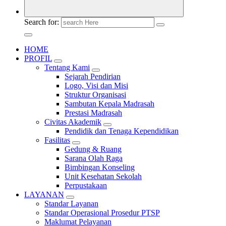
Search for:
HOME
PROFIL
Tentang Kami
Sejarah Pendirian
Logo, Visi dan Misi
Struktur Organisasi
Sambutan Kepala Madrasah
Prestasi Madrasah
Civitas Akademik
Pendidik dan Tenaga Kependidikan
Fasilitas
Gedung & Ruang
Sarana Olah Raga
Bimbingan Konseling
Unit Kesehatan Sekolah
Perpustakaan
LAYANAN
Standar Layanan
Standar Operasional Prosedur PTSP
Maklumat Pelayanan