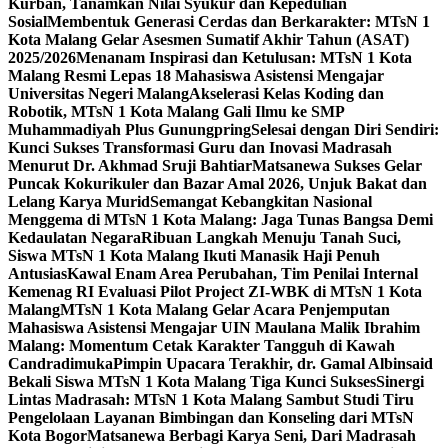
Kurban, Tanamkan Nilai Syukur dan Kepedulian
Sosial
Membentuk Generasi Cerdas dan Berkarakter: MTsN 1
Kota Malang Gelar Asesmen Sumatif Akhir Tahun (ASAT)
2025/2026
Menanam Inspirasi dan Ketulusan: MTsN 1 Kota
Malang Resmi Lepas 18 Mahasiswa Asistensi Mengajar
Universitas Negeri Malang
Akselerasi Kelas Koding dan
Robotik, MTsN 1 Kota Malang Gali Ilmu ke SMP
Muhammadiyah Plus Gunungpring
Selesai dengan Diri Sendiri:
Kunci Sukses Transformasi Guru dan Inovasi Madrasah
Menurut Dr. Akhmad Sruji Bahtiar
Matsanewa Sukses Gelar
Puncak Kokurikuler dan Bazar Amal 2026, Unjuk Bakat dan
Lelang Karya Murid
Semangat Kebangkitan Nasional
Menggema di MTsN 1 Kota Malang: Jaga Tunas Bangsa Demi
Kedaulatan Negara
Ribuan Langkah Menuju Tanah Suci,
Siswa MTsN 1 Kota Malang Ikuti Manasik Haji Penuh
Antusias
Kawal Enam Area Perubahan, Tim Penilai Internal
Kemenag RI Evaluasi Pilot Project ZI-WBK di MTsN 1 Kota
Malang
MTsN 1 Kota Malang Gelar Acara Penjemputan
Mahasiswa Asistensi Mengajar UIN Maulana Malik Ibrahim
Malang: Momentum Cetak Karakter Tangguh di Kawah
Candradimuka
Pimpin Upacara Terakhir, dr. Gamal Albinsaid
Bekali Siswa MTsN 1 Kota Malang Tiga Kunci Sukses
Sinergi
Lintas Madrasah: MTsN 1 Kota Malang Sambut Studi Tiru
Pengelolaan Layanan Bimbingan dan Konseling dari MTsN
Kota Bogor
Matsanewa Berbagi Karya Seni, Dari Madrasah