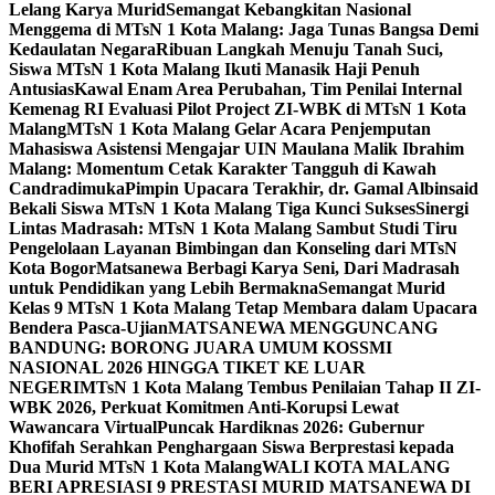
Lelang Karya Murid
Semangat Kebangkitan Nasional
Menggema di MTsN 1 Kota Malang: Jaga Tunas Bangsa Demi
Kedaulatan Negara
Ribuan Langkah Menuju Tanah Suci,
Siswa MTsN 1 Kota Malang Ikuti Manasik Haji Penuh
Antusias
Kawal Enam Area Perubahan, Tim Penilai Internal
Kemenag RI Evaluasi Pilot Project ZI-WBK di MTsN 1 Kota
Malang
MTsN 1 Kota Malang Gelar Acara Penjemputan
Mahasiswa Asistensi Mengajar UIN Maulana Malik Ibrahim
Malang: Momentum Cetak Karakter Tangguh di Kawah
Candradimuka
Pimpin Upacara Terakhir, dr. Gamal Albinsaid
Bekali Siswa MTsN 1 Kota Malang Tiga Kunci Sukses
Sinergi
Lintas Madrasah: MTsN 1 Kota Malang Sambut Studi Tiru
Pengelolaan Layanan Bimbingan dan Konseling dari MTsN
Kota Bogor
Matsanewa Berbagi Karya Seni, Dari Madrasah
untuk Pendidikan yang Lebih Bermakna
Semangat Murid
Kelas 9 MTsN 1 Kota Malang Tetap Membara dalam Upacara
Bendera Pasca-Ujian
MATSANEWA MENGGUNCANG
BANDUNG: BORONG JUARA UMUM KOSSMI
NASIONAL 2026 HINGGA TIKET KE LUAR
NEGERI
MTsN 1 Kota Malang Tembus Penilaian Tahap II ZI-
WBK 2026, Perkuat Komitmen Anti-Korupsi Lewat
Wawancara Virtual
Puncak Hardiknas 2026: Gubernur
Khofifah Serahkan Penghargaan Siswa Berprestasi kepada
Dua Murid MTsN 1 Kota Malang
WALI KOTA MALANG
BERI APRESIASI 9 PRESTASI MURID MATSANEWA DI