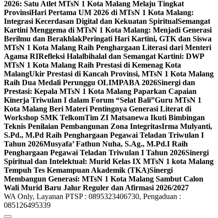
2026: Satu Atlet MTsN 1 Kota Malang Melaju Tingkat
Provinsi
Hari Pertama UM 2026 di MTsN 1 Kota Malang:
Integrasi Kecerdasan Digital dan Kekuatan Spiritual
Semangat
Kartini Menggema di MTsN 1 Kota Malang: Menjadi Generasi
Berilmu dan Berakhlak
Peringati Hari Kartini, GTK dan Siswa
MTsN 1 Kota Malang Raih Penghargaan Literasi dari Menteri
Agama RI
Refleksi Halalbihalal dan Semangat Kartini: DWP
MTsN 1 Kota Malang Raih Prestasi di Kemenag Kota
Malang
Ukir Prestasi di Kancah Provinsi, MTsN 1 Kota Malang
Raih Dua Medali Perunggu OLIMPABA 2026
Sinergi dan
Prestasi: Kepala MTsN 1 Kota Malang Paparkan Capaian
Kinerja Triwulan I dalam Forum “Selat Bali”
Guru MTsN 1
Kota Malang Beri Materi Pentingnya Generasi Literat di
Workshop SMK Telkom
Tim ZI Matsanewa Ikuti Bimbingan
Teknis Penilaian Pembangunan Zona Integritas
Irma Mulyanti,
S.Pd., M.Pd Raih Penghargaan Pegawai Teladan Triwulan I
Tahun 2026
Musyafa’ Fathun Nuha, S.Ag., M.Pd.I Raih
Penghargaan Pegawai Teladan Triwulan I Tahun 2026
Sinergi
Spiritual dan Intelektual: Murid Kelas IX MTsN 1 kota Malang
Tempuh Tes Kemampuan Akademik (TKA)
Sinergi
Membangun Generasi: MTsN 1 Kota Malang Sambut Calon
Wali Murid Baru Jalur Reguler dan Afirmasi 2026/2027
WA Only, Layanan PTSP : 0895323406730, Pengaduan :
085126495339