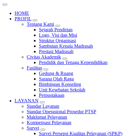
HOME
PROFIL
Tentang Kami
Sejarah Pendirian
Logo, Visi dan Misi
Struktur Organisasi
Sambutan Kepala Madrasah
Prestasi Madrasah
Civitas Akademik
Pendidik dan Tenaga Kependidikan
Fasilitas
Gedung & Ruang
Sarana Olah Raga
Bimbingan Konseling
Unit Kesehatan Sekolah
Perpustakaan
LAYANAN
Standar Layanan
Standar Operasional Prosedur PTSP
Maklumat Pelayanan
Kompensasi Pelayanan
Survei
Survei Persepsi Kualitas Pelayanan (SPKP)