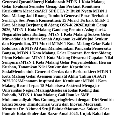
Generasi Qurani
Sinergi Kolaborasi: MTsN 1 Kota Malang
Gelar Evaluasi Semester Genap dan Perkuat Komitmen
Kurikulum Merdeka
ART SPECTA 2: Bukti Nyata MTsN 1
Kota Malang Jadi Ruang Tumbuh Generasi Emas Berbakat
Seni
Tiga Sesi Penuh Konsentrasi: 15 Murid Terbaik MTsN 1
Kota Malang Berjuang di Ajang OSN-K 2026
English Camp
2026, MTsN 1 Kota Malang Gandeng Penutur Asing dari 4
Negara
Bertabur Bintang, MTsN 1 Kota Malang Sukses Gelar
Muwadda’ah Akhiris Sanah Angkatan ke-48
Wujud Syukur
dan Kepedulian, 371 Murid MTsN 1 Kota Malang Gelar Bakti
Kelulusan di MTs Al Amin
Membumikan Pancasila Pemersatu
Bangsa, MTsN 1 Kota Malang Gelar Upacara Bendera
Sidang
Pleno Kelulusan MTsN 1 Kota Malang Diwarnai Capaian Nilai
Sempurna
MTsN 1 Kota Malang Gelar Penyembelihan Hewan
Kurban, Tanamkan Nilai Syukur dan Kepedulian
Sosial
Membentuk Generasi Cerdas dan Berkarakter: MTsN 1
Kota Malang Gelar Asesmen Sumatif Akhir Tahun (ASAT)
2025/2026
Menanam Inspirasi dan Ketulusan: MTsN 1 Kota
Malang Resmi Lepas 18 Mahasiswa Asistensi Mengajar
Universitas Negeri Malang
Akselerasi Kelas Koding dan
Robotik, MTsN 1 Kota Malang Gali Ilmu ke SMP
Muhammadiyah Plus Gunungpring
Selesai dengan Diri Sendiri:
Kunci Sukses Transformasi Guru dan Inovasi Madrasah
Menurut Dr. Akhmad Sruji Bahtiar
Matsanewa Sukses Gelar
Puncak Kokurikuler dan Bazar Amal 2026, Unjuk Bakat dan