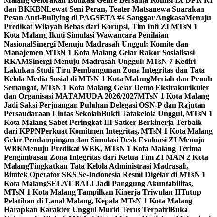
Malang Gelorakan Edukasi Genre Bersama Komisi IX DPR RI
dan BKKBN
Lewat Seni Peran, Teater Matsanewa Suarakan
Pesan Anti-Bullying di PAGSETA #4 Sanggar Angkasa
Menuju
Predikat Wilayah Bebas dari Korupsi, Tim Inti ZI MTsN 1
Kota Malang Ikuti Simulasi Wawancara Penilaian
Nasional
Sinergi Menuju Madrasah Unggul: Komite dan
Manajemen MTsN 1 Kota Malang Gelar Rakor Sosialisasi
RKAM
Sinergi Menuju Madrasah Unggul: MTsN 7 Kediri
Lakukan Studi Tiru Pembangunan Zona Integritas dan Tata
Kelola Media Sosial di MTsN 1 Kota Malang
Meriah dan Penuh
Semangat, MTsN 1 Kota Malang Gelar Demo Ekstrakurikuler
dan Organisasi MATAMUDA 2026/2027
MTsN 1 Kota Malang
Jadi Saksi Perjuangan Puluhan Delegasi OSN-P dan Rajutan
Persaudaraan Lintas Sekolah
Bukti Tatakelola Unggul, MTsN 1
Kota Malang Sabet Peringkat III Satker Berkinerja Terbaik
dari KPPN
Perkuat Komitmen Integritas, MTsN 1 Kota Malang
Gelar Pendampingan dan Simulasi Desk Evaluasi ZI Menuju
WBK
Menuju Predikat WBK, MTsN 1 Kota Malang Terima
Pengimbasan Zona Integritas dari Ketua Tim ZI MAN 2 Kota
Malang
Tingkatkan Tata Kelola Administrasi Madrasah,
Bimtek Operator SKS Se-Indonesia Resmi Digelar di MTsN 1
Kota Malang
SELAT BALI Jadi Panggung Akuntabilitas,
MTsN 1 Kota Malang Tampilkan Kinerja Triwulan II
Tutup
Pelatihan di Lanal Malang, Kepala MTsN 1 Kota Malang
Harapkan Karakter Unggul Murid Terus Terpatri
Buka