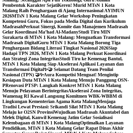
Pembentuk Karakter Sejati
Keren! Murid MTsN 1 Kota
Malang Raih Penghargaan di Ajang Internasional AYIMUN
2026
MTsN 1 Kota Malang Gelar Workshop Peningkatan
Kompetensi Guru, Fokus pada Media Digital dan Kurikulum
Madrasah
Perkuat Sinergi, Komite dan Manajemen Madrasah
Gelar Koordinasi Ma’had Al-Madany
Studi Tiru MIN
Surakarta di MTsN 1 Kota Malang: Menguatkan Transformasi
Madrasah Digital
Guru MTsN 1 Kota Malang Borong Tiga
Penghargaan Bidang Literasi Tingkat Nasional 2026
Siap
Hadapi TPN 2026, MTsN 1 Kota Malang Perkuat Koordinasi
dan Strategi Zona Integritas
Studi Tiru ke Kemenag Bantul,
MTsN 1 Kota Malang Siap Akselerasi Aplikasi Layanan dan
Transformasi Digital
✨🤝 Selamat Datang Team Penilai
Nasional (TPN) 🤝✨
Aura Kompetisi Menguat! Mengintip
Kesiapan Duta MTsN 1 Kota Malang Menuju Panggung OSN-
P
Renovasi PTSP: Langkah Konkret MTsN 1 Kota Malang
Menuju Pelayanan Berintegritas
Akselerasi Zona Integritas,
Wamenag RI Kawal Langsung Komitmen WBK-WBBM di
Lingkungan Kementerian Agama Kota Malang
Menjaga
Tradisi Lewat Prestasi: Srikandi Silat MTsN 1 Kota Malang
Melaju ke O2SN Provinsi
Wujudkan Madrasah Akuntabel dan
Melek Digital, Kanwil Kemenag Jatim Gelar Sosialisasi
Kelembagaan di MTsN 1 Kota Malang
Optimalkan Layanan
Pendidikan, MTsN 1 Kota Malang Gelar Rapat Dinas Akhir