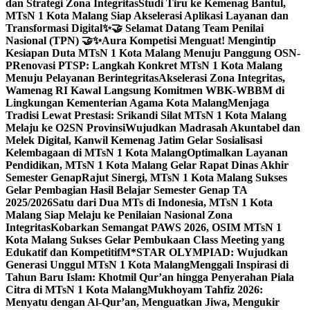
dan Strategi Zona Integritas
Studi Tiru ke Kemenag Bantul,
MTsN 1 Kota Malang Siap Akselerasi Aplikasi Layanan dan
Transformasi Digital
✨🤝 Selamat Datang Team Penilai
Nasional (TPN) 🤝✨
Aura Kompetisi Menguat! Mengintip
Kesiapan Duta MTsN 1 Kota Malang Menuju Panggung OSN-
P
Renovasi PTSP: Langkah Konkret MTsN 1 Kota Malang
Menuju Pelayanan Berintegritas
Akselerasi Zona Integritas,
Wamenag RI Kawal Langsung Komitmen WBK-WBBM di
Lingkungan Kementerian Agama Kota Malang
Menjaga
Tradisi Lewat Prestasi: Srikandi Silat MTsN 1 Kota Malang
Melaju ke O2SN Provinsi
Wujudkan Madrasah Akuntabel dan
Melek Digital, Kanwil Kemenag Jatim Gelar Sosialisasi
Kelembagaan di MTsN 1 Kota Malang
Optimalkan Layanan
Pendidikan, MTsN 1 Kota Malang Gelar Rapat Dinas Akhir
Semester Genap
Rajut Sinergi, MTsN 1 Kota Malang Sukses
Gelar Pembagian Hasil Belajar Semester Genap TA
2025/2026
Satu dari Dua MTs di Indonesia, MTsN 1 Kota
Malang Siap Melaju ke Penilaian Nasional Zona
Integritas
Kobarkan Semangat PAWS 2026, OSIM MTsN 1
Kota Malang Sukses Gelar Pembukaan Class Meeting yang
Edukatif dan Kompetitif
M*STAR OLYMPIAD: Wujudkan
Generasi Unggul MTsN 1 Kota Malang
Menggali Inspirasi di
Tahun Baru Islam: Khotmil Qur’an hingga Penyerahan Piala
Citra di MTsN 1 Kota Malang
Mukhoyam Tahfiz 2026:
Menyatu dengan Al-Qur’an, Menguatkan Jiwa, Mengukir