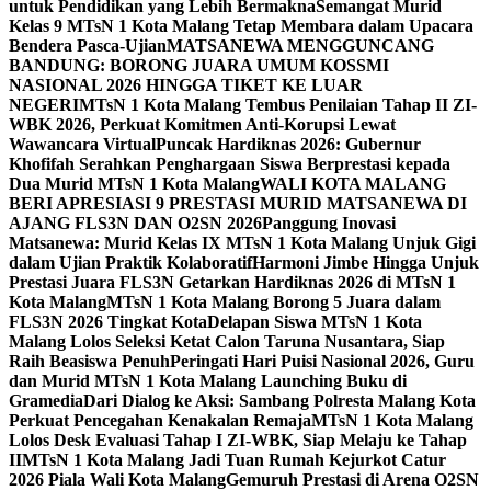
untuk Pendidikan yang Lebih Bermakna
Semangat Murid
Kelas 9 MTsN 1 Kota Malang Tetap Membara dalam Upacara
Bendera Pasca-Ujian
MATSANEWA MENGGUNCANG
BANDUNG: BORONG JUARA UMUM KOSSMI
NASIONAL 2026 HINGGA TIKET KE LUAR
NEGERI
MTsN 1 Kota Malang Tembus Penilaian Tahap II ZI-
WBK 2026, Perkuat Komitmen Anti-Korupsi Lewat
Wawancara Virtual
Puncak Hardiknas 2026: Gubernur
Khofifah Serahkan Penghargaan Siswa Berprestasi kepada
Dua Murid MTsN 1 Kota Malang
WALI KOTA MALANG
BERI APRESIASI 9 PRESTASI MURID MATSANEWA DI
AJANG FLS3N DAN O2SN 2026
Panggung Inovasi
Matsanewa: Murid Kelas IX MTsN 1 Kota Malang Unjuk Gigi
dalam Ujian Praktik Kolaboratif
Harmoni Jimbe Hingga Unjuk
Prestasi Juara FLS3N Getarkan Hardiknas 2026 di MTsN 1
Kota Malang
MTsN 1 Kota Malang Borong 5 Juara dalam
FLS3N 2026 Tingkat Kota
Delapan Siswa MTsN 1 Kota
Malang Lolos Seleksi Ketat Calon Taruna Nusantara, Siap
Raih Beasiswa Penuh
Peringati Hari Puisi Nasional 2026, Guru
dan Murid MTsN 1 Kota Malang Launching Buku di
Gramedia
Dari Dialog ke Aksi: Sambang Polresta Malang Kota
Perkuat Pencegahan Kenakalan Remaja
MTsN 1 Kota Malang
Lolos Desk Evaluasi Tahap I ZI-WBK, Siap Melaju ke Tahap
II
MTsN 1 Kota Malang Jadi Tuan Rumah Kejurkot Catur
2026 Piala Wali Kota Malang
Gemuruh Prestasi di Arena O2SN