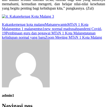
memahami, kemudian mengerti, dan belajar nilai-nilai kesehatan
yang begitu penting bagi kehidupan kita,” pungkasnya. (Zul)
Kakankemenag kota malang
Matsanewa
mts
MTsN 1 Kota
Malang
mtsn 1 malang
mtsn1
new normal madrasah
pandemi Covid-
19
Pembinaan guru dan pegawai MTsN 1 Kota Malang
tatanan
kehidupan normal yang baru
Zoom Meeting MTsN 1 Kota Malang
admin1
Navigasi pos