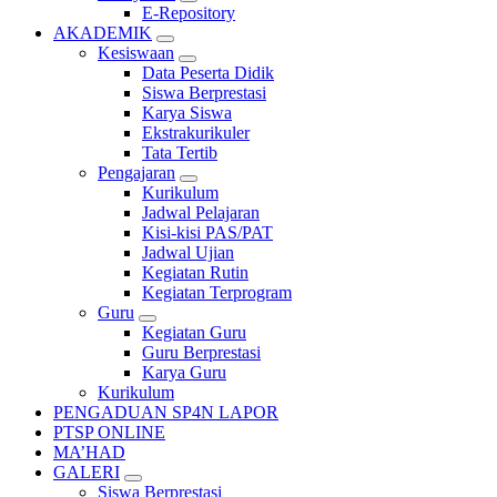
E-Repository
AKADEMIK
Kesiswaan
Data Peserta Didik
Siswa Berprestasi
Karya Siswa
Ekstrakurikuler
Tata Tertib
Pengajaran
Kurikulum
Jadwal Pelajaran
Kisi-kisi PAS/PAT
Jadwal Ujian
Kegiatan Rutin
Kegiatan Terprogram
Guru
Kegiatan Guru
Guru Berprestasi
Karya Guru
Kurikulum
PENGADUAN SP4N LAPOR
PTSP ONLINE
MA’HAD
GALERI
Siswa Berprestasi