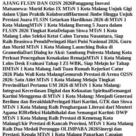
AJANG FLS3N DAN O2SN 2026
Panggung Inovasi
Matsanewa: Murid Kelas IX MTsN 1 Kota Malang Unjuk Gigi
dalam Ujian Praktik Kolaboratif
Harmoni Jimbe Hingga Unjuk
Prestasi Juara FLS3N Getarkan Hardiknas 2026 di MTsN 1
Kota Malang
MTsN 1 Kota Malang Borong 5 Juara dalam
FLS3N 2026 Tingkat Kota
Delapan Siswa MTsN 1 Kota
Malang Lolos Seleksi Ketat Calon Taruna Nusantara, Siap
Raih Beasiswa Penuh
Peringati Hari Puisi Nasional 2026, Guru
dan Murid MTsN 1 Kota Malang Launching Buku di
Gramedia
Dari Dialog ke Aksi: Sambang Polresta Malang Kota
Perkuat Pencegahan Kenakalan Remaja
MTsN 1 Kota Malang
Lolos Desk Evaluasi Tahap I ZI-WBK, Siap Melaju ke Tahap
II
MTsN 1 Kota Malang Jadi Tuan Rumah Kejurkot Catur
2026 Piala Wali Kota Malang
Gemuruh Prestasi di Arena O2SN
2026: Satu Atlet MTsN 1 Kota Malang Melaju Tingkat
Provinsi
Hari Pertama UM 2026 di MTsN 1 Kota Malang:
Integrasi Kecerdasan Digital dan Kekuatan Spiritual
Semangat
Kartini Menggema di MTsN 1 Kota Malang: Menjadi Generasi
Berilmu dan Berakhlak
Peringati Hari Kartini, GTK dan Siswa
MTsN 1 Kota Malang Raih Penghargaan Literasi dari Menteri
Agama RI
Refleksi Halalbihalal dan Semangat Kartini: DWP
MTsN 1 Kota Malang Raih Prestasi di Kemenag Kota
Malang
Ukir Prestasi di Kancah Provinsi, MTsN 1 Kota Malang
Raih Dua Medali Perunggu OLIMPABA 2026
Sinergi dan
Prestasi: Kepala MTsN 1 Kota Malang Paparkan Capaian