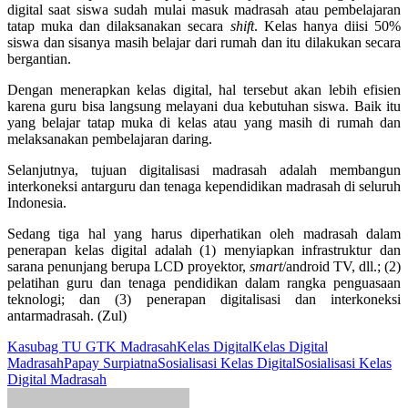
digital saat siswa sudah mulai masuk madrasah atau pembelajaran
tatap muka dan dilaksanakan secara
shift
. Kelas hanya diisi 50%
siswa dan sisanya masih belajar dari rumah dan itu dilakukan secara
bergantian.
Dengan menerapkan kelas digital, hal tersebut akan lebih efisien
karena guru bisa langsung melayani dua kebutuhan siswa. Baik itu
yang belajar tatap muka di kelas atau yang masih di rumah dan
melaksanakan pembelajaran daring.
Selanjutnya, tujuan digitalisasi madrasah adalah membangun
interkoneksi antarguru dan tenaga kependidikan madrasah di seluruh
Indonesia.
Sedang tiga hal yang harus diperhatikan oleh madrasah dalam
penerapan kelas digital adalah (1) menyiapkan infrastruktur dan
sarana penunjang berupa LCD proyektor,
smart
/android TV, dll.; (2)
pelatihan guru dan tenaga pendidikan dalam rangka penguasaan
teknologi; dan (3) penerapan digitalisasi dan interkoneksi
antarmadrasah. (Zul)
Kasubag TU GTK Madrasah
Kelas Digital
Kelas Digital
Madrasah
Papay Surpiatna
Sosialisasi Kelas Digital
Sosialisasi Kelas
Digital Madrasah