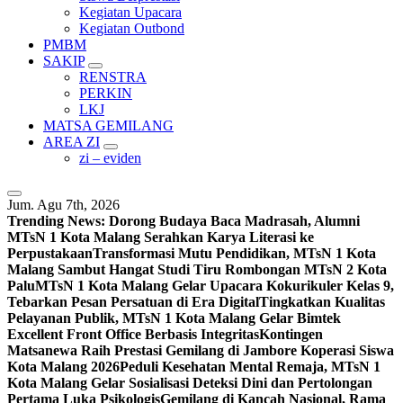
Kegiatan Upacara
Kegiatan Outbond
PMBM
SAKIP
RENSTRA
PERKIN
LKJ
MATSA GEMILANG
AREA ZI
zi – eviden
Jum. Agu 7th, 2026
Trending News:
Dorong Budaya Baca Madrasah, Alumni
MTsN 1 Kota Malang Serahkan Karya Literasi ke
Perpustakaan
Transformasi Mutu Pendidikan, MTsN 1 Kota
Malang Sambut Hangat Studi Tiru Rombongan MTsN 2 Kota
Palu
MTsN 1 Kota Malang Gelar Upacara Kokurikuler Kelas 9,
Tebarkan Pesan Persatuan di Era Digital
Tingkatkan Kualitas
Pelayanan Publik, MTsN 1 Kota Malang Gelar Bimtek
Excellent Front Office Berbasis Integritas
Kontingen
Matsanewa Raih Prestasi Gemilang di Jambore Koperasi Siswa
Kota Malang 2026
Peduli Kesehatan Mental Remaja, MTsN 1
Kota Malang Gelar Sosialisasi Deteksi Dini dan Pertolongan
Pertama Luka Psikologis
Gemilang di Kancah Nasional, Rama