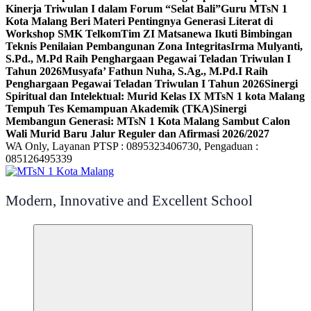
Kinerja Triwulan I dalam Forum “Selat Bali”
Guru MTsN 1
Kota Malang Beri Materi Pentingnya Generasi Literat di
Workshop SMK Telkom
Tim ZI Matsanewa Ikuti Bimbingan
Teknis Penilaian Pembangunan Zona Integritas
Irma Mulyanti,
S.Pd., M.Pd Raih Penghargaan Pegawai Teladan Triwulan I
Tahun 2026
Musyafa’ Fathun Nuha, S.Ag., M.Pd.I Raih
Penghargaan Pegawai Teladan Triwulan I Tahun 2026
Sinergi
Spiritual dan Intelektual: Murid Kelas IX MTsN 1 kota Malang
Tempuh Tes Kemampuan Akademik (TKA)
Sinergi
Membangun Generasi: MTsN 1 Kota Malang Sambut Calon
Wali Murid Baru Jalur Reguler dan Afirmasi 2026/2027
WA Only, Layanan PTSP : 0895323406730, Pengaduan :
085126495339
Modern, Innovative and Excellent School