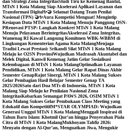
dan Strategi Zona Integritas
Studi Tiru ke Kemenag Bantul,
MTsN 1 Kota Malang Siap Akselerasi Aplikasi Layanan dan
Transformasi Digital
✨🤝 Selamat Datang Team Penilai
Nasional (TPN) 🤝✨
Aura Kompetisi Menguat! Mengintip
Kesiapan Duta MTsN 1 Kota Malang Menuju Panggung OSN-
P
Renovasi PTSP: Langkah Konkret MTsN 1 Kota Malang
Menuju Pelayanan Berintegritas
Akselerasi Zona Integritas,
Wamenag RI Kawal Langsung Komitmen WBK-WBBM di
Lingkungan Kementerian Agama Kota Malang
Menjaga
Tradisi Lewat Prestasi: Srikandi Silat MTsN 1 Kota Malang
Melaju ke O2SN Provinsi
Wujudkan Madrasah Akuntabel dan
Melek Digital, Kanwil Kemenag Jatim Gelar Sosialisasi
Kelembagaan di MTsN 1 Kota Malang
Optimalkan Layanan
Pendidikan, MTsN 1 Kota Malang Gelar Rapat Dinas Akhir
Semester Genap
Rajut Sinergi, MTsN 1 Kota Malang Sukses
Gelar Pembagian Hasil Belajar Semester Genap TA
2025/2026
Satu dari Dua MTs di Indonesia, MTsN 1 Kota
Malang Siap Melaju ke Penilaian Nasional Zona
Integritas
Kobarkan Semangat PAWS 2026, OSIM MTsN 1
Kota Malang Sukses Gelar Pembukaan Class Meeting yang
Edukatif dan Kompetitif
M*STAR OLYMPIAD: Wujudkan
Generasi Unggul MTsN 1 Kota Malang
Menggali Inspirasi di
Tahun Baru Islam: Khotmil Qur’an hingga Penyerahan Piala
Citra di MTsN 1 Kota Malang
Mukhoyam Tahfiz 2026:
Menyatu dengan Al-Qur’an, Menguatkan Jiwa, Mengukir