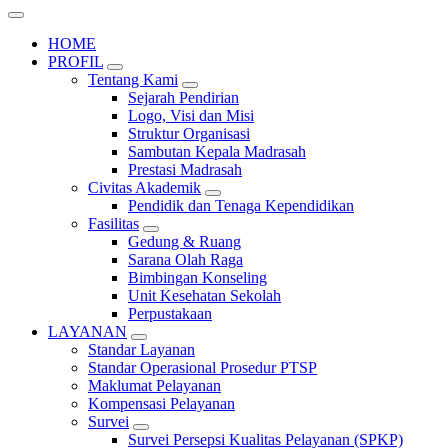
HOME
PROFIL
Tentang Kami
Sejarah Pendirian
Logo, Visi dan Misi
Struktur Organisasi
Sambutan Kepala Madrasah
Prestasi Madrasah
Civitas Akademik
Pendidik dan Tenaga Kependidikan
Fasilitas
Gedung & Ruang
Sarana Olah Raga
Bimbingan Konseling
Unit Kesehatan Sekolah
Perpustakaan
LAYANAN
Standar Layanan
Standar Operasional Prosedur PTSP
Maklumat Pelayanan
Kompensasi Pelayanan
Survei
Survei Persepsi Kualitas Pelayanan (SPKP)