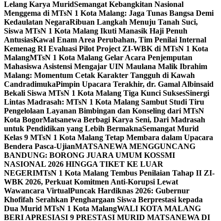
Lelang Karya Murid
Semangat Kebangkitan Nasional
Menggema di MTsN 1 Kota Malang: Jaga Tunas Bangsa Demi
Kedaulatan Negara
Ribuan Langkah Menuju Tanah Suci,
Siswa MTsN 1 Kota Malang Ikuti Manasik Haji Penuh
Antusias
Kawal Enam Area Perubahan, Tim Penilai Internal
Kemenag RI Evaluasi Pilot Project ZI-WBK di MTsN 1 Kota
Malang
MTsN 1 Kota Malang Gelar Acara Penjemputan
Mahasiswa Asistensi Mengajar UIN Maulana Malik Ibrahim
Malang: Momentum Cetak Karakter Tangguh di Kawah
Candradimuka
Pimpin Upacara Terakhir, dr. Gamal Albinsaid
Bekali Siswa MTsN 1 Kota Malang Tiga Kunci Sukses
Sinergi
Lintas Madrasah: MTsN 1 Kota Malang Sambut Studi Tiru
Pengelolaan Layanan Bimbingan dan Konseling dari MTsN
Kota Bogor
Matsanewa Berbagi Karya Seni, Dari Madrasah
untuk Pendidikan yang Lebih Bermakna
Semangat Murid
Kelas 9 MTsN 1 Kota Malang Tetap Membara dalam Upacara
Bendera Pasca-Ujian
MATSANEWA MENGGUNCANG
BANDUNG: BORONG JUARA UMUM KOSSMI
NASIONAL 2026 HINGGA TIKET KE LUAR
NEGERI
MTsN 1 Kota Malang Tembus Penilaian Tahap II ZI-
WBK 2026, Perkuat Komitmen Anti-Korupsi Lewat
Wawancara Virtual
Puncak Hardiknas 2026: Gubernur
Khofifah Serahkan Penghargaan Siswa Berprestasi kepada
Dua Murid MTsN 1 Kota Malang
WALI KOTA MALANG
BERI APRESIASI 9 PRESTASI MURID MATSANEWA DI