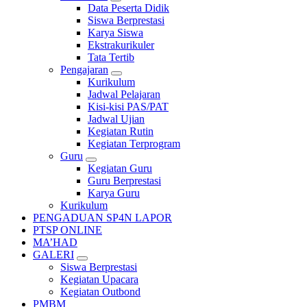
Data Peserta Didik
Siswa Berprestasi
Karya Siswa
Ekstrakurikuler
Tata Tertib
Pengajaran
Kurikulum
Jadwal Pelajaran
Kisi-kisi PAS/PAT
Jadwal Ujian
Kegiatan Rutin
Kegiatan Terprogram
Guru
Kegiatan Guru
Guru Berprestasi
Karya Guru
Kurikulum
PENGADUAN SP4N LAPOR
PTSP ONLINE
MA’HAD
GALERI
Siswa Berprestasi
Kegiatan Upacara
Kegiatan Outbond
PMBM