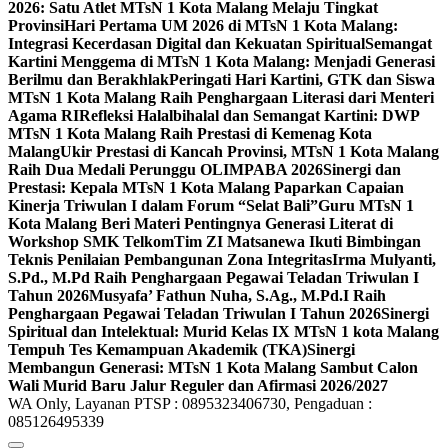
2026: Satu Atlet MTsN 1 Kota Malang Melaju Tingkat
Provinsi
Hari Pertama UM 2026 di MTsN 1 Kota Malang:
Integrasi Kecerdasan Digital dan Kekuatan Spiritual
Semangat
Kartini Menggema di MTsN 1 Kota Malang: Menjadi Generasi
Berilmu dan Berakhlak
Peringati Hari Kartini, GTK dan Siswa
MTsN 1 Kota Malang Raih Penghargaan Literasi dari Menteri
Agama RI
Refleksi Halalbihalal dan Semangat Kartini: DWP
MTsN 1 Kota Malang Raih Prestasi di Kemenag Kota
Malang
Ukir Prestasi di Kancah Provinsi, MTsN 1 Kota Malang
Raih Dua Medali Perunggu OLIMPABA 2026
Sinergi dan
Prestasi: Kepala MTsN 1 Kota Malang Paparkan Capaian
Kinerja Triwulan I dalam Forum “Selat Bali”
Guru MTsN 1
Kota Malang Beri Materi Pentingnya Generasi Literat di
Workshop SMK Telkom
Tim ZI Matsanewa Ikuti Bimbingan
Teknis Penilaian Pembangunan Zona Integritas
Irma Mulyanti,
S.Pd., M.Pd Raih Penghargaan Pegawai Teladan Triwulan I
Tahun 2026
Musyafa’ Fathun Nuha, S.Ag., M.Pd.I Raih
Penghargaan Pegawai Teladan Triwulan I Tahun 2026
Sinergi
Spiritual dan Intelektual: Murid Kelas IX MTsN 1 kota Malang
Tempuh Tes Kemampuan Akademik (TKA)
Sinergi
Membangun Generasi: MTsN 1 Kota Malang Sambut Calon
Wali Murid Baru Jalur Reguler dan Afirmasi 2026/2027
WA Only, Layanan PTSP : 0895323406730, Pengaduan :
085126495339