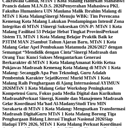
Cakrawala Global, MTsN 1 Kota Malang Hadirkan Mahasiswi
Prancis dalam M.I.N.D.S. 2026
Penyerahan Mahasiswa PKL
Fakultas Humaniora UIN Maulana Malik Ibrahim Malang di
MTsN 1 Kota Malang
Sinergi Menuju WBK: Tim Perencana
Kemenag Kota Malang Lakukan Pendampingan Intensif Zona
Integritas di MTsN 1
Sinergi Sukseskan OSN-P: MTsN 1 Kota
Malang Fasilitasi 53 Pelajar Hebat Tingkat Provinsi
Perkuat
Sistem TI, MTsN 1 Kota Malang Belajar Praktik Baik ke
P3TIM MAN 2
Sambut Tahun Ajaran Baru, MTsN 1 Kota
Malang Gelar Apel Pembukaan Matamuda 2026/2027 dengan
Semangat “Mendidik dengan Cinta”
Sinergi Madrasah dan
Orang Tua: Kunci Sukses Mengantarkan Generasi
Berkarakter di MTsN 1 Kota Malang
Amanat Kritis Ketua
Pokjawas Madrasah Kemenag Kota Malang di MTsN 1 Kota
Malang: Secanggih Apa Pun Teknologi, Guru Adalah
Pembentuk Karakter Sejati
Keren! Murid MTsN 1 Kota
Malang Raih Penghargaan di Ajang Internasional AYIMUN
2026
MTsN 1 Kota Malang Gelar Workshop Peningkatan
Kompetensi Guru, Fokus pada Media Digital dan Kurikulum
Madrasah
Perkuat Sinergi, Komite dan Manajemen Madrasah
Gelar Koordinasi Ma’had Al-Madany
Studi Tiru MIN
Surakarta di MTsN 1 Kota Malang: Menguatkan Transformasi
Madrasah Digital
Guru MTsN 1 Kota Malang Borong Tiga
Penghargaan Bidang Literasi Tingkat Nasional 2026
Siap
Hadapi TPN 2026, MTsN 1 Kota Malang Perkuat Koordinasi