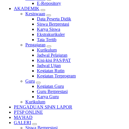
E-Repository
AKADEMIK
Kesiswaan
Data Peserta Didik
Siswa Berprestasi
Karya Siswa
Ekstrakurikuler
Tata Tertib
Pengajaran
Kurikulum
Jadwal Pelajaran
Kisi-kisi PAS/PAT
Jadwal Ujian
Kegiatan Rutin
Kegiatan Terprogram
Guru
Kegiatan Guru
Guru Berprestasi
Karya Guru
Kurikulum
PENGADUAN SP4N LAPOR
PTSP ONLINE
MA’HAD
GALERI
Siswa Berprestasi