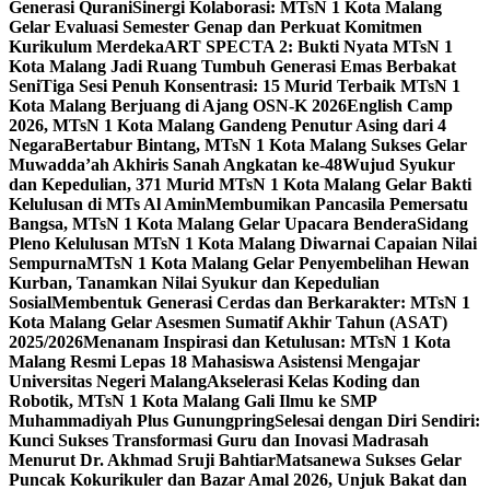
Generasi Qurani
Sinergi Kolaborasi: MTsN 1 Kota Malang
Gelar Evaluasi Semester Genap dan Perkuat Komitmen
Kurikulum Merdeka
ART SPECTA 2: Bukti Nyata MTsN 1
Kota Malang Jadi Ruang Tumbuh Generasi Emas Berbakat
Seni
Tiga Sesi Penuh Konsentrasi: 15 Murid Terbaik MTsN 1
Kota Malang Berjuang di Ajang OSN-K 2026
English Camp
2026, MTsN 1 Kota Malang Gandeng Penutur Asing dari 4
Negara
Bertabur Bintang, MTsN 1 Kota Malang Sukses Gelar
Muwadda’ah Akhiris Sanah Angkatan ke-48
Wujud Syukur
dan Kepedulian, 371 Murid MTsN 1 Kota Malang Gelar Bakti
Kelulusan di MTs Al Amin
Membumikan Pancasila Pemersatu
Bangsa, MTsN 1 Kota Malang Gelar Upacara Bendera
Sidang
Pleno Kelulusan MTsN 1 Kota Malang Diwarnai Capaian Nilai
Sempurna
MTsN 1 Kota Malang Gelar Penyembelihan Hewan
Kurban, Tanamkan Nilai Syukur dan Kepedulian
Sosial
Membentuk Generasi Cerdas dan Berkarakter: MTsN 1
Kota Malang Gelar Asesmen Sumatif Akhir Tahun (ASAT)
2025/2026
Menanam Inspirasi dan Ketulusan: MTsN 1 Kota
Malang Resmi Lepas 18 Mahasiswa Asistensi Mengajar
Universitas Negeri Malang
Akselerasi Kelas Koding dan
Robotik, MTsN 1 Kota Malang Gali Ilmu ke SMP
Muhammadiyah Plus Gunungpring
Selesai dengan Diri Sendiri:
Kunci Sukses Transformasi Guru dan Inovasi Madrasah
Menurut Dr. Akhmad Sruji Bahtiar
Matsanewa Sukses Gelar
Puncak Kokurikuler dan Bazar Amal 2026, Unjuk Bakat dan