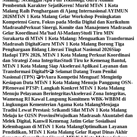
Pembentuk Karakter Sejati
Keren! Murid MTsN 1 Kota
Malang Raih Penghargaan di Ajang Internasional AYIMUN
2026
MTsN 1 Kota Malang Gelar Workshop Peningkatan
Kompetensi Guru, Fokus pada Media Digital dan Kurikulum
Madrasah
Perkuat Sinergi, Komite dan Manajemen Madrasah
Gelar Koordinasi Ma’had Al-Madany
Studi Tiru MIN
Surakarta di MTsN 1 Kota Malang: Menguatkan Transformasi
Madrasah Digital
Guru MTsN 1 Kota Malang Borong Tiga
Penghargaan Bidang Literasi Tingkat Nasional 2026
Siap
Hadapi TPN 2026, MTsN 1 Kota Malang Perkuat Koordinasi
dan Strategi Zona Integritas
Studi Tiru ke Kemenag Bantul,
MTsN 1 Kota Malang Siap Akselerasi Aplikasi Layanan dan
Transformasi Digital
✨🤝 Selamat Datang Team Penilai
Nasional (TPN) 🤝✨
Aura Kompetisi Menguat! Mengintip
Kesiapan Duta MTsN 1 Kota Malang Menuju Panggung OSN-
P
Renovasi PTSP: Langkah Konkret MTsN 1 Kota Malang
Menuju Pelayanan Berintegritas
Akselerasi Zona Integritas,
Wamenag RI Kawal Langsung Komitmen WBK-WBBM di
Lingkungan Kementerian Agama Kota Malang
Menjaga
Tradisi Lewat Prestasi: Srikandi Silat MTsN 1 Kota Malang
Melaju ke O2SN Provinsi
Wujudkan Madrasah Akuntabel dan
Melek Digital, Kanwil Kemenag Jatim Gelar Sosialisasi
Kelembagaan di MTsN 1 Kota Malang
Optimalkan Layanan
Pendidikan, MTsN 1 Kota Malang Gelar Rapat Dinas Akhir