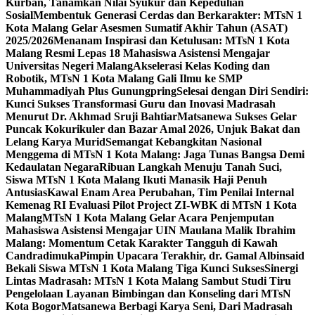
Kurban, Tanamkan Nilai Syukur dan Kepedulian
Sosial
Membentuk Generasi Cerdas dan Berkarakter: MTsN 1
Kota Malang Gelar Asesmen Sumatif Akhir Tahun (ASAT)
2025/2026
Menanam Inspirasi dan Ketulusan: MTsN 1 Kota
Malang Resmi Lepas 18 Mahasiswa Asistensi Mengajar
Universitas Negeri Malang
Akselerasi Kelas Koding dan
Robotik, MTsN 1 Kota Malang Gali Ilmu ke SMP
Muhammadiyah Plus Gunungpring
Selesai dengan Diri Sendiri:
Kunci Sukses Transformasi Guru dan Inovasi Madrasah
Menurut Dr. Akhmad Sruji Bahtiar
Matsanewa Sukses Gelar
Puncak Kokurikuler dan Bazar Amal 2026, Unjuk Bakat dan
Lelang Karya Murid
Semangat Kebangkitan Nasional
Menggema di MTsN 1 Kota Malang: Jaga Tunas Bangsa Demi
Kedaulatan Negara
Ribuan Langkah Menuju Tanah Suci,
Siswa MTsN 1 Kota Malang Ikuti Manasik Haji Penuh
Antusias
Kawal Enam Area Perubahan, Tim Penilai Internal
Kemenag RI Evaluasi Pilot Project ZI-WBK di MTsN 1 Kota
Malang
MTsN 1 Kota Malang Gelar Acara Penjemputan
Mahasiswa Asistensi Mengajar UIN Maulana Malik Ibrahim
Malang: Momentum Cetak Karakter Tangguh di Kawah
Candradimuka
Pimpin Upacara Terakhir, dr. Gamal Albinsaid
Bekali Siswa MTsN 1 Kota Malang Tiga Kunci Sukses
Sinergi
Lintas Madrasah: MTsN 1 Kota Malang Sambut Studi Tiru
Pengelolaan Layanan Bimbingan dan Konseling dari MTsN
Kota Bogor
Matsanewa Berbagi Karya Seni, Dari Madrasah