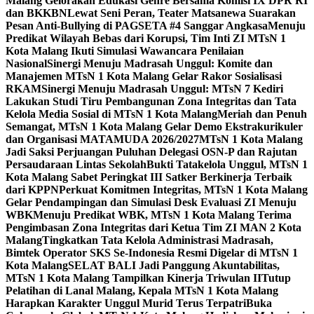
Malang Gelorakan Edukasi Genre Bersama Komisi IX DPR RI
dan BKKBN
Lewat Seni Peran, Teater Matsanewa Suarakan
Pesan Anti-Bullying di PAGSETA #4 Sanggar Angkasa
Menuju
Predikat Wilayah Bebas dari Korupsi, Tim Inti ZI MTsN 1
Kota Malang Ikuti Simulasi Wawancara Penilaian
Nasional
Sinergi Menuju Madrasah Unggul: Komite dan
Manajemen MTsN 1 Kota Malang Gelar Rakor Sosialisasi
RKAM
Sinergi Menuju Madrasah Unggul: MTsN 7 Kediri
Lakukan Studi Tiru Pembangunan Zona Integritas dan Tata
Kelola Media Sosial di MTsN 1 Kota Malang
Meriah dan Penuh
Semangat, MTsN 1 Kota Malang Gelar Demo Ekstrakurikuler
dan Organisasi MATAMUDA 2026/2027
MTsN 1 Kota Malang
Jadi Saksi Perjuangan Puluhan Delegasi OSN-P dan Rajutan
Persaudaraan Lintas Sekolah
Bukti Tatakelola Unggul, MTsN 1
Kota Malang Sabet Peringkat III Satker Berkinerja Terbaik
dari KPPN
Perkuat Komitmen Integritas, MTsN 1 Kota Malang
Gelar Pendampingan dan Simulasi Desk Evaluasi ZI Menuju
WBK
Menuju Predikat WBK, MTsN 1 Kota Malang Terima
Pengimbasan Zona Integritas dari Ketua Tim ZI MAN 2 Kota
Malang
Tingkatkan Tata Kelola Administrasi Madrasah,
Bimtek Operator SKS Se-Indonesia Resmi Digelar di MTsN 1
Kota Malang
SELAT BALI Jadi Panggung Akuntabilitas,
MTsN 1 Kota Malang Tampilkan Kinerja Triwulan II
Tutup
Pelatihan di Lanal Malang, Kepala MTsN 1 Kota Malang
Harapkan Karakter Unggul Murid Terus Terpatri
Buka