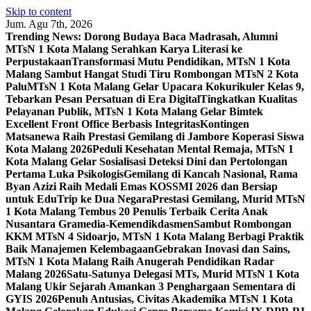
Skip to content
Jum. Agu 7th, 2026
Trending News:
Dorong Budaya Baca Madrasah, Alumni
MTsN 1 Kota Malang Serahkan Karya Literasi ke
Perpustakaan
Transformasi Mutu Pendidikan, MTsN 1 Kota
Malang Sambut Hangat Studi Tiru Rombongan MTsN 2 Kota
Palu
MTsN 1 Kota Malang Gelar Upacara Kokurikuler Kelas 9,
Tebarkan Pesan Persatuan di Era Digital
Tingkatkan Kualitas
Pelayanan Publik, MTsN 1 Kota Malang Gelar Bimtek
Excellent Front Office Berbasis Integritas
Kontingen
Matsanewa Raih Prestasi Gemilang di Jambore Koperasi Siswa
Kota Malang 2026
Peduli Kesehatan Mental Remaja, MTsN 1
Kota Malang Gelar Sosialisasi Deteksi Dini dan Pertolongan
Pertama Luka Psikologis
Gemilang di Kancah Nasional, Rama
Byan Azizi Raih Medali Emas KOSSMI 2026 dan Bersiap
untuk EduTrip ke Dua Negara
Prestasi Gemilang, Murid MTsN
1 Kota Malang Tembus 20 Penulis Terbaik Cerita Anak
Nusantara Gramedia-Kemendikdasmen
Sambut Rombongan
KKM MTsN 4 Sidoarjo, MTsN 1 Kota Malang Berbagi Praktik
Baik Manajemen Kelembagaan
Gebrakan Inovasi dan Sains,
MTsN 1 Kota Malang Raih Anugerah Pendidikan Radar
Malang 2026
Satu-Satunya Delegasi MTs, Murid MTsN 1 Kota
Malang Ukir Sejarah Amankan 3 Penghargaan Sementara di
GYIS 2026
Penuh Antusias, Civitas Akademika MTsN 1 Kota