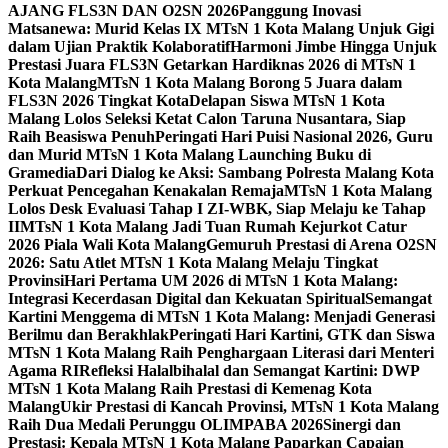
AJANG FLS3N DAN O2SN 2026
Panggung Inovasi
Matsanewa: Murid Kelas IX MTsN 1 Kota Malang Unjuk Gigi
dalam Ujian Praktik Kolaboratif
Harmoni Jimbe Hingga Unjuk
Prestasi Juara FLS3N Getarkan Hardiknas 2026 di MTsN 1
Kota Malang
MTsN 1 Kota Malang Borong 5 Juara dalam
FLS3N 2026 Tingkat Kota
Delapan Siswa MTsN 1 Kota
Malang Lolos Seleksi Ketat Calon Taruna Nusantara, Siap
Raih Beasiswa Penuh
Peringati Hari Puisi Nasional 2026, Guru
dan Murid MTsN 1 Kota Malang Launching Buku di
Gramedia
Dari Dialog ke Aksi: Sambang Polresta Malang Kota
Perkuat Pencegahan Kenakalan Remaja
MTsN 1 Kota Malang
Lolos Desk Evaluasi Tahap I ZI-WBK, Siap Melaju ke Tahap
II
MTsN 1 Kota Malang Jadi Tuan Rumah Kejurkot Catur
2026 Piala Wali Kota Malang
Gemuruh Prestasi di Arena O2SN
2026: Satu Atlet MTsN 1 Kota Malang Melaju Tingkat
Provinsi
Hari Pertama UM 2026 di MTsN 1 Kota Malang:
Integrasi Kecerdasan Digital dan Kekuatan Spiritual
Semangat
Kartini Menggema di MTsN 1 Kota Malang: Menjadi Generasi
Berilmu dan Berakhlak
Peringati Hari Kartini, GTK dan Siswa
MTsN 1 Kota Malang Raih Penghargaan Literasi dari Menteri
Agama RI
Refleksi Halalbihalal dan Semangat Kartini: DWP
MTsN 1 Kota Malang Raih Prestasi di Kemenag Kota
Malang
Ukir Prestasi di Kancah Provinsi, MTsN 1 Kota Malang
Raih Dua Medali Perunggu OLIMPABA 2026
Sinergi dan
Prestasi: Kepala MTsN 1 Kota Malang Paparkan Capaian