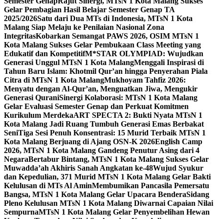
Semester Genap
Rajut Sinergi, MTsN 1 Kota Malang Sukses
Gelar Pembagian Hasil Belajar Semester Genap TA
2025/2026
Satu dari Dua MTs di Indonesia, MTsN 1 Kota
Malang Siap Melaju ke Penilaian Nasional Zona
Integritas
Kobarkan Semangat PAWS 2026, OSIM MTsN 1
Kota Malang Sukses Gelar Pembukaan Class Meeting yang
Edukatif dan Kompetitif
M*STAR OLYMPIAD: Wujudkan
Generasi Unggul MTsN 1 Kota Malang
Menggali Inspirasi di
Tahun Baru Islam: Khotmil Qur’an hingga Penyerahan Piala
Citra di MTsN 1 Kota Malang
Mukhoyam Tahfiz 2026:
Menyatu dengan Al-Qur’an, Menguatkan Jiwa, Mengukir
Generasi Qurani
Sinergi Kolaborasi: MTsN 1 Kota Malang
Gelar Evaluasi Semester Genap dan Perkuat Komitmen
Kurikulum Merdeka
ART SPECTA 2: Bukti Nyata MTsN 1
Kota Malang Jadi Ruang Tumbuh Generasi Emas Berbakat
Seni
Tiga Sesi Penuh Konsentrasi: 15 Murid Terbaik MTsN 1
Kota Malang Berjuang di Ajang OSN-K 2026
English Camp
2026, MTsN 1 Kota Malang Gandeng Penutur Asing dari 4
Negara
Bertabur Bintang, MTsN 1 Kota Malang Sukses Gelar
Muwadda’ah Akhiris Sanah Angkatan ke-48
Wujud Syukur
dan Kepedulian, 371 Murid MTsN 1 Kota Malang Gelar Bakti
Kelulusan di MTs Al Amin
Membumikan Pancasila Pemersatu
Bangsa, MTsN 1 Kota Malang Gelar Upacara Bendera
Sidang
Pleno Kelulusan MTsN 1 Kota Malang Diwarnai Capaian Nilai
Sempurna
MTsN 1 Kota Malang Gelar Penyembelihan Hewan