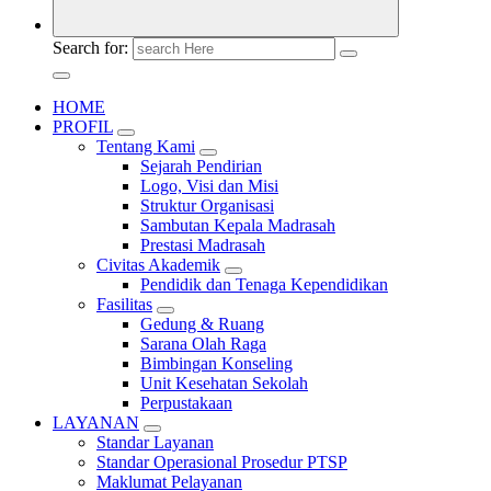
Search for:
HOME
PROFIL
Tentang Kami
Sejarah Pendirian
Logo, Visi dan Misi
Struktur Organisasi
Sambutan Kepala Madrasah
Prestasi Madrasah
Civitas Akademik
Pendidik dan Tenaga Kependidikan
Fasilitas
Gedung & Ruang
Sarana Olah Raga
Bimbingan Konseling
Unit Kesehatan Sekolah
Perpustakaan
LAYANAN
Standar Layanan
Standar Operasional Prosedur PTSP
Maklumat Pelayanan