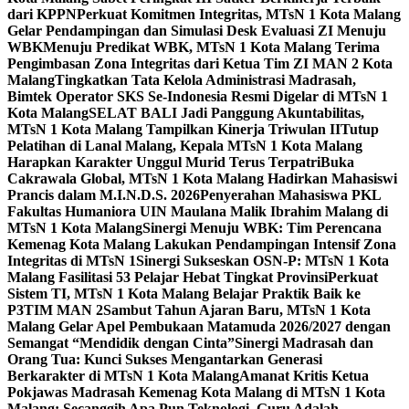
dari KPPN
Perkuat Komitmen Integritas, MTsN 1 Kota Malang
Gelar Pendampingan dan Simulasi Desk Evaluasi ZI Menuju
WBK
Menuju Predikat WBK, MTsN 1 Kota Malang Terima
Pengimbasan Zona Integritas dari Ketua Tim ZI MAN 2 Kota
Malang
Tingkatkan Tata Kelola Administrasi Madrasah,
Bimtek Operator SKS Se-Indonesia Resmi Digelar di MTsN 1
Kota Malang
SELAT BALI Jadi Panggung Akuntabilitas,
MTsN 1 Kota Malang Tampilkan Kinerja Triwulan II
Tutup
Pelatihan di Lanal Malang, Kepala MTsN 1 Kota Malang
Harapkan Karakter Unggul Murid Terus Terpatri
Buka
Cakrawala Global, MTsN 1 Kota Malang Hadirkan Mahasiswi
Prancis dalam M.I.N.D.S. 2026
Penyerahan Mahasiswa PKL
Fakultas Humaniora UIN Maulana Malik Ibrahim Malang di
MTsN 1 Kota Malang
Sinergi Menuju WBK: Tim Perencana
Kemenag Kota Malang Lakukan Pendampingan Intensif Zona
Integritas di MTsN 1
Sinergi Sukseskan OSN-P: MTsN 1 Kota
Malang Fasilitasi 53 Pelajar Hebat Tingkat Provinsi
Perkuat
Sistem TI, MTsN 1 Kota Malang Belajar Praktik Baik ke
P3TIM MAN 2
Sambut Tahun Ajaran Baru, MTsN 1 Kota
Malang Gelar Apel Pembukaan Matamuda 2026/2027 dengan
Semangat “Mendidik dengan Cinta”
Sinergi Madrasah dan
Orang Tua: Kunci Sukses Mengantarkan Generasi
Berkarakter di MTsN 1 Kota Malang
Amanat Kritis Ketua
Pokjawas Madrasah Kemenag Kota Malang di MTsN 1 Kota
Malang: Secanggih Apa Pun Teknologi, Guru Adalah