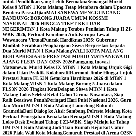
untuk Pendidikan yang Lebih Bermakna
Semangat Murid
Kelas 9 MTsN 1 Kota Malang Tetap Membara dalam Upacara
Bendera Pasca-Ujian
MATSANEWA MENGGUNCANG
BANDUNG: BORONG JUARA UMUM KOSSMI
NASIONAL 2026 HINGGA TIKET KE LUAR
NEGERI
MTsN 1 Kota Malang Tembus Penilaian Tahap II ZI-
WBK 2026, Perkuat Komitmen Anti-Korupsi Lewat
Wawancara Virtual
Puncak Hardiknas 2026: Gubernur
Khofifah Serahkan Penghargaan Siswa Berprestasi kepada
Dua Murid MTsN 1 Kota Malang
WALI KOTA MALANG
BERI APRESIASI 9 PRESTASI MURID MATSANEWA DI
AJANG FLS3N DAN O2SN 2026
Panggung Inovasi
Matsanewa: Murid Kelas IX MTsN 1 Kota Malang Unjuk Gigi
dalam Ujian Praktik Kolaboratif
Harmoni Jimbe Hingga Unjuk
Prestasi Juara FLS3N Getarkan Hardiknas 2026 di MTsN 1
Kota Malang
MTsN 1 Kota Malang Borong 5 Juara dalam
FLS3N 2026 Tingkat Kota
Delapan Siswa MTsN 1 Kota
Malang Lolos Seleksi Ketat Calon Taruna Nusantara, Siap
Raih Beasiswa Penuh
Peringati Hari Puisi Nasional 2026, Guru
dan Murid MTsN 1 Kota Malang Launching Buku di
Gramedia
Dari Dialog ke Aksi: Sambang Polresta Malang Kota
Perkuat Pencegahan Kenakalan Remaja
MTsN 1 Kota Malang
Lolos Desk Evaluasi Tahap I ZI-WBK, Siap Melaju ke Tahap
II
MTsN 1 Kota Malang Jadi Tuan Rumah Kejurkot Catur
2026 Piala Wali Kota Malang
Gemuruh Prestasi di Arena O2SN