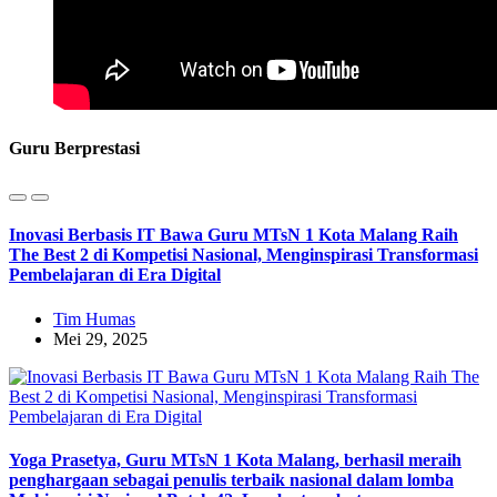
Guru Berprestasi
Inovasi Berbasis IT Bawa Guru MTsN 1 Kota Malang Raih
The Best 2 di Kompetisi Nasional, Menginspirasi Transformasi
Pembelajaran di Era Digital
Tim Humas
Mei 29, 2025
Yoga Prasetya, Guru MTsN 1 Kota Malang, berhasil meraih
penghargaan sebagai penulis terbaik nasional dalam lomba