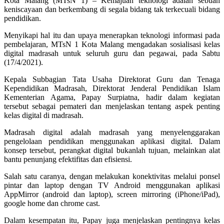
Kota Malang (MTsN 1) – Kemajuan teknologi adalah sebuah
keniscayaan dan berkembang di segala bidang tak terkecuali bidang
pendidikan.
Menyikapi hal itu dan upaya menerapkan teknologi informasi pada
pembelajaran, MTsN 1 Kota Malang mengadakan sosialisasi kelas
digital madrasah untuk seluruh guru dan pegawai, pada Sabtu
(17/4/2021).
Kepala Subbagian Tata Usaha Direktorat Guru dan Tenaga
Kependidikan Madrasah, Direktorat Jenderal Pendidikan Islam
Kementerian Agama, Papay Surpiatna, hadir dalam kegiatan
tersebut sebagai pemateri dan menjelaskan tentang aspek penting
kelas digital di madrasah.
Madrasah digital adalah madrasah yang menyelenggarakan
pengelolaan pendidikan menggunakan aplikasi digital. Dalam
konsep tersebut, perangkat digital bukanlah tujuan, melainkan alat
bantu penunjang efektifitas dan efisiensi.
Salah satu caranya, dengan melakukan konektivitas melalui ponsel
pintar dan laptop dengan TV Android menggunakan aplikasi
AppMirror (android dan laptop), screen mirroring (iPhone/iPad),
google home dan chrome cast.
Dalam kesempatan itu, Papay juga menjelaskan pentingnya kelas