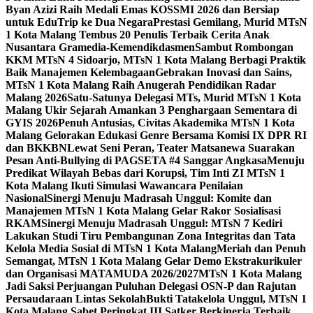
Byan Azizi Raih Medali Emas KOSSMI 2026 dan Bersiap
untuk EduTrip ke Dua Negara
Prestasi Gemilang, Murid MTsN
1 Kota Malang Tembus 20 Penulis Terbaik Cerita Anak
Nusantara Gramedia-Kemendikdasmen
Sambut Rombongan
KKM MTsN 4 Sidoarjo, MTsN 1 Kota Malang Berbagi Praktik
Baik Manajemen Kelembagaan
Gebrakan Inovasi dan Sains,
MTsN 1 Kota Malang Raih Anugerah Pendidikan Radar
Malang 2026
Satu-Satunya Delegasi MTs, Murid MTsN 1 Kota
Malang Ukir Sejarah Amankan 3 Penghargaan Sementara di
GYIS 2026
Penuh Antusias, Civitas Akademika MTsN 1 Kota
Malang Gelorakan Edukasi Genre Bersama Komisi IX DPR RI
dan BKKBN
Lewat Seni Peran, Teater Matsanewa Suarakan
Pesan Anti-Bullying di PAGSETA #4 Sanggar Angkasa
Menuju
Predikat Wilayah Bebas dari Korupsi, Tim Inti ZI MTsN 1
Kota Malang Ikuti Simulasi Wawancara Penilaian
Nasional
Sinergi Menuju Madrasah Unggul: Komite dan
Manajemen MTsN 1 Kota Malang Gelar Rakor Sosialisasi
RKAM
Sinergi Menuju Madrasah Unggul: MTsN 7 Kediri
Lakukan Studi Tiru Pembangunan Zona Integritas dan Tata
Kelola Media Sosial di MTsN 1 Kota Malang
Meriah dan Penuh
Semangat, MTsN 1 Kota Malang Gelar Demo Ekstrakurikuler
dan Organisasi MATAMUDA 2026/2027
MTsN 1 Kota Malang
Jadi Saksi Perjuangan Puluhan Delegasi OSN-P dan Rajutan
Persaudaraan Lintas Sekolah
Bukti Tatakelola Unggul, MTsN 1
Kota Malang Sabet Peringkat III Satker Berkinerja Terbaik