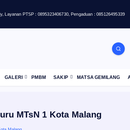
y, Layanan PTSP : 0895323406730, Pengaduan : 085126495339
GALERI
PMBM
SAKIP
MATSA GEMILANG
 Guru MTsN 1 Kota Malang
Kota Malang