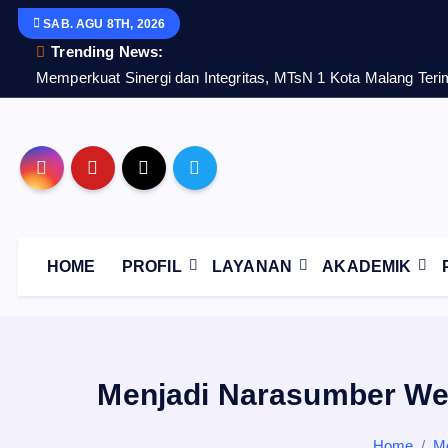
S
SAB. AGU 8TH, 2026
k
Trending News:
i
Memperkuat Sinergi dan Integritas, MTsN 1 Kota Malang Te
p
t
o
c
o
n
t
HOME
PROFIL
LAYANAN
AKADEMIK
e
n
t
Menjadi Narasumber Webi
Home
Me