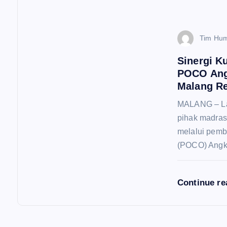
Tim Hu
Sinergi K
POCO Angk
Malang Re
MALANG – La
pihak madras
melalui pemb
(POCO) Angk
Continue r