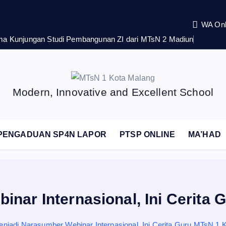
WA Onl
rima Kunjungan Studi Pembangunan ZI dari MTsN 2 Madiun
Modern, Innovative and Excellent School
PENGADUAN SP4N LAPOR
PTSP ONLINE
MA’HAD
nar Internasional, Ini Cerita
njadi Narasumber Webinar Internasional, Ini Cerita Guru MTsN 1 