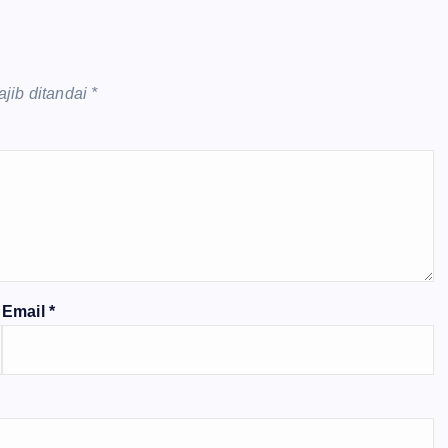
jib ditandai
*
Email
*