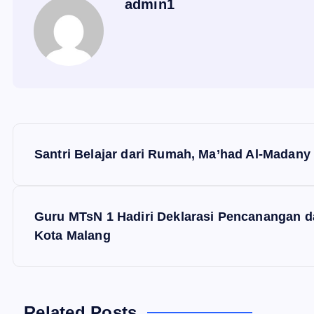
admin1
N
Santri Belajar dari Rumah, Ma’had Al-Madan
a
v
Guru MTsN 1 Hadiri Deklarasi Pencanangan 
Kota Malang
i
g
Related Posts