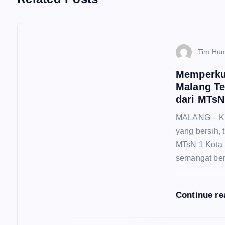
a
s
Tim Hu
i
Memperkua
Malang Te
p
dari MTsN
MALANG – Kom
o
yang bersih, 
MTsN 1 Kota 
s
semangat ber
Continue r