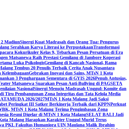
 2 Madiun
Sinergi Kuat Madrasah dan Orang Tua: Pengurus
ang Serahkan Karya Literasi ke Perpustakaan
Transformasi
acara Kokurikuler Kelas 9, Tebarkan Pesan Persatuan di Era
ngen Matsanewa Raih Prestasi Gemilang di Jambore Koperasi
ertama Luka Psikologis
Gemilang di Kancah Nasional, Rama
Malang Tembus 20 Penulis Terbaik Cerita Anak Nusantara
n Kelembagaan
Gebrakan Inovasi dan Sains, MTsN 1 Kota
Amankan 3 Penghargaan Sementara di GYIS 2026
Penuh Antusias,
 Teater Matsanewa Suarakan Pesan Anti-Bullying di PAGSETA
nilaian Nasional
Sinergi Menuju Madrasah Unggul: Komite dan
i Tiru Pembangunan Zona Integritas dan Tata Kelola Media
i MATAMUDA 2026/2027
MTsN 1 Kota Malang Jadi Saksi
bet Peringkat III Satker Berkinerja Terbaik dari KPPN
Perkuat
WBK, MTsN 1 Kota Malang Terima Pengimbasan Zona
nesia Resmi Digelar di MTsN 1 Kota Malang
SELAT BALI Jadi
 Kota Malang Harapkan Karakter Unggul Murid Terus
wa PKL Fakultas Humaniora UIN Maulana Malik Ibrahim