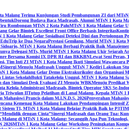
Kota Malang Terima Kunjungan Studi Pembangunan ZI dari MTsN
rbentuk
Dorong Budaya Baca Madrasah, Alumni MTsN 1 Kota Mal
Tiru Rombongan MTsN 2 Kota Palu
MTsN 1 Kota Malang Gelar Up
g Gelar Bimtek Excellent Front Office Berbasis Integritas
Konti
1 Kota Malang Gelar Sosialisasi Deteksi Dini dan Pertolongan P
 EduTrip ke Dua Negara
Prestasi Gemilang, Murid MTsN 1 Kota 
doarjo, MTsN 1 Kota Malang Berbagi Praktik Baik Manajeme
tunya Delegasi MTs, Murid MTsN 1 Kota Malang Ukir Sejarah 
Genre Bersama Komisi IX DPR RI dan BKKBN
Lewat Seni Peran,
si, Tim Inti ZI MTsN 1 Kota Malang Ikuti Simulasi Wawancara Pe
AM
Sinergi Menuju Madrasah Unggul: MTsN 7 Kediri Lakukan Stud
sN 1 Kota Malang Gelar Demo Ekstrakurikuler dan Organisas
 Lintas Sekolah
Bukti Tatakelola Unggul, MTsN 1 Kota Malang Sa
n dan Simulasi Desk Evaluasi ZI Menuju WBK
Menuju Predikat 
ta Kelola Administrasi Madrasah, Bimtek Operator SKS Se-Indo
ja Triwulan II
Tutup Pelatihan di Lanal Malang, Kepala MTsN 1
 Mahasiswi Prancis dalam M.I.N.D.S. 2026
Penyerahan Mahasis
ncana Kemenag Kota Malang Lakukan Pendampingan Intensif Zo
t Sistem TI, MTsN 1 Kota Malang Belajar Praktik Baik ke P3T
“Mendidik dengan Cinta”
Sinergi Madrasah dan Orang Tua: Kun
Malang di MTsN 1 Kota Malang: Secanggih Apa Pun Teknologi,
N 2026
MTsN 1 Kota Malang Gelar Workshop Peningkatan Kompet