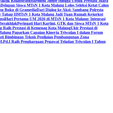
aktik Kolaboratif
Harmoni Jimbe Hingga Unjuk Prestasi Juara
a
Delapan Siswa MTsN 1 Kota Malang Lolos Seleksi Ketat Calon
ing Buku di Gramedia
Dari Dialog ke Aksi: Sambang Polresta
 Tahap II
MTsN 1 Kota Malang Jadi Tuan Rumah Kejurkot
nsi
Hari Pertama UM 2026 di MTsN 1 Kota Malang: Integrasi
Berakhlak
Peringati Hari Kartini, GTK dan Siswa MTsN 1 Kota
g Raih Prestasi di Kemenag Kota Malang
Ukir Prestasi di
 Malang Paparkan Capaian Kinerja Triwulan I dalam Forum
uti Bimbingan Teknis Penilaian Pembangunan Zona
M.Pd.I Raih Penghargaan Pegawai Teladan Triwulan I Tahun