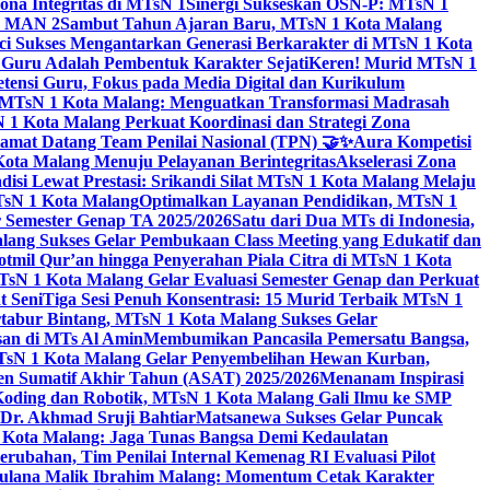
na Integritas di MTsN 1
Sinergi Sukseskan OSN-P: MTsN 1
IM MAN 2
Sambut Tahun Ajaran Baru, MTsN 1 Kota Malang
ci Sukses Mengantarkan Generasi Berkarakter di MTsN 1 Kota
 Guru Adalah Pembentuk Karakter Sejati
Keren! Murid MTsN 1
ensi Guru, Fokus pada Media Digital dan Kurikulum
i MTsN 1 Kota Malang: Menguatkan Transformasi Madrasah
1 Kota Malang Perkuat Koordinasi dan Strategi Zona
amat Datang Team Penilai Nasional (TPN) 🤝✨
Aura Kompetisi
ta Malang Menuju Pelayanan Berintegritas
Akselerasi Zona
isi Lewat Prestasi: Srikandi Silat MTsN 1 Kota Malang Melaju
TsN 1 Kota Malang
Optimalkan Layanan Pendidikan, MTsN 1
r Semester Genap TA 2025/2026
Satu dari Dua MTs di Indonesia,
ng Sukses Gelar Pembukaan Class Meeting yang Edukatif dan
hotmil Qur’an hingga Penyerahan Piala Citra di MTsN 1 Kota
MTsN 1 Kota Malang Gelar Evaluasi Semester Genap dan Perkuat
 Seni
Tiga Sesi Penuh Konsentrasi: 15 Murid Terbaik MTsN 1
tabur Bintang, MTsN 1 Kota Malang Sukses Gelar
san di MTs Al Amin
Membumikan Pancasila Pemersatu Bangsa,
sN 1 Kota Malang Gelar Penyembelihan Hewan Kurban,
en Sumatif Akhir Tahun (ASAT) 2025/2026
Menanam Inspirasi
 Koding dan Robotik, MTsN 1 Kota Malang Gali Ilmu ke SMP
 Dr. Akhmad Sruji Bahtiar
Matsanewa Sukses Gelar Puncak
Kota Malang: Jaga Tunas Bangsa Demi Kedaulatan
rubahan, Tim Penilai Internal Kemenag RI Evaluasi Pilot
aulana Malik Ibrahim Malang: Momentum Cetak Karakter