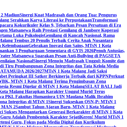
 2 Madiun
Sinergi Kuat Madrasah dan Orang Tua: Pengurus
ang Serahkan Karya Literasi ke Perpustakaan
Transformasi
acara Kokurikuler Kelas 9, Tebarkan Pesan Persatuan di Era
ngen Matsanewa Raih Prestasi Gemilang di Jambore Koperasi
ertama Luka Psikologis
Gemilang di Kancah Nasional, Rama
Malang Tembus 20 Penulis Terbaik Cerita Anak Nusantara
n Kelembagaan
Gebrakan Inovasi dan Sains, MTsN 1 Kota
Amankan 3 Penghargaan Sementara di GYIS 2026
Penuh Antusias,
 Teater Matsanewa Suarakan Pesan Anti-Bullying di PAGSETA
nilaian Nasional
Sinergi Menuju Madrasah Unggul: Komite dan
i Tiru Pembangunan Zona Integritas dan Tata Kelola Media
i MATAMUDA 2026/2027
MTsN 1 Kota Malang Jadi Saksi
bet Peringkat III Satker Berkinerja Terbaik dari KPPN
Perkuat
WBK, MTsN 1 Kota Malang Terima Pengimbasan Zona
nesia Resmi Digelar di MTsN 1 Kota Malang
SELAT BALI Jadi
 Kota Malang Harapkan Karakter Unggul Murid Terus
wa PKL Fakultas Humaniora UIN Maulana Malik Ibrahim
na Integritas di MTsN 1
Sinergi Sukseskan OSN-P: MTsN 1
IM MAN 2
Sambut Tahun Ajaran Baru, MTsN 1 Kota Malang
ci Sukses Mengantarkan Generasi Berkarakter di MTsN 1 Kota
 Guru Adalah Pembentuk Karakter Sejati
Keren! Murid MTsN 1
ensi Guru, Fokus pada Media Digital dan Kurikulum