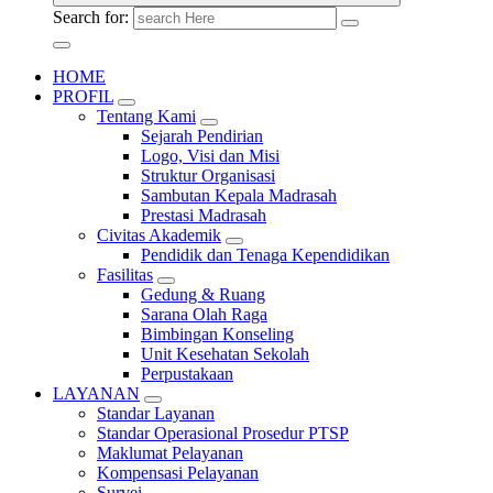
Search for:
HOME
PROFIL
Tentang Kami
Sejarah Pendirian
Logo, Visi dan Misi
Struktur Organisasi
Sambutan Kepala Madrasah
Prestasi Madrasah
Civitas Akademik
Pendidik dan Tenaga Kependidikan
Fasilitas
Gedung & Ruang
Sarana Olah Raga
Bimbingan Konseling
Unit Kesehatan Sekolah
Perpustakaan
LAYANAN
Standar Layanan
Standar Operasional Prosedur PTSP
Maklumat Pelayanan
Kompensasi Pelayanan
Survei