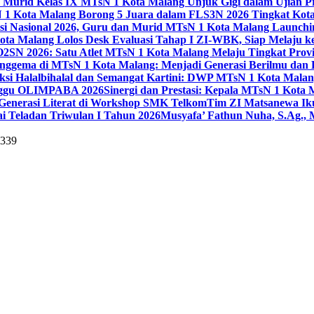
 Murid Kelas IX MTsN 1 Kota Malang Unjuk Gigi dalam Ujian Pr
1 Kota Malang Borong 5 Juara dalam FLS3N 2026 Tingkat Kot
uisi Nasional 2026, Guru dan Murid MTsN 1 Kota Malang Launch
ta Malang Lolos Desk Evaluasi Tahap I ZI-WBK, Siap Melaju ke
O2SN 2026: Satu Atlet MTsN 1 Kota Malang Melaju Tingkat Provi
nggema di MTsN 1 Kota Malang: Menjadi Generasi Berilmu dan 
eksi Halalbihalal dan Semangat Kartini: DWP MTsN 1 Kota Malan
unggu OLIMPABA 2026
Sinergi dan Prestasi: Kepala MTsN 1 Kota
Generasi Literat di Workshop SMK Telkom
Tim ZI Matsanewa Ik
i Teladan Triwulan I Tahun 2026
Musyafa’ Fathun Nuha, S.Ag., 
5339