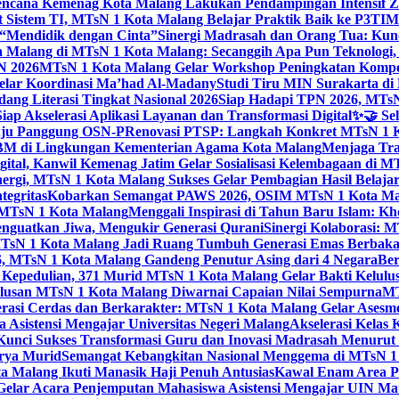
ncana Kemenag Kota Malang Lakukan Pendampingan Intensif Zo
t Sistem TI, MTsN 1 Kota Malang Belajar Praktik Baik ke P3T
“Mendidik dengan Cinta”
Sinergi Madrasah dan Orang Tua: Kun
Malang di MTsN 1 Kota Malang: Secanggih Apa Pun Teknologi,
N 2026
MTsN 1 Kota Malang Gelar Workshop Peningkatan Kompet
elar Koordinasi Ma’had Al-Madany
Studi Tiru MIN Surakarta d
ng Literasi Tingkat Nasional 2026
Siap Hadapi TPN 2026, MTsN 
ap Akselerasi Aplikasi Layanan dan Transformasi Digital
✨🤝 Sel
uju Panggung OSN-P
Renovasi PTSP: Langkah Konkret MTsN 1 Ko
M di Lingkungan Kementerian Agama Kota Malang
Menjaga Trad
tal, Kanwil Kemenag Jatim Gelar Sosialisasi Kelembagaan di M
nergi, MTsN 1 Kota Malang Sukses Gelar Pembagian Hasil Belaja
tegritas
Kobarkan Semangat PAWS 2026, OSIM MTsN 1 Kota Mala
TsN 1 Kota Malang
Menggali Inspirasi di Tahun Baru Islam: K
nguatkan Jiwa, Mengukir Generasi Qurani
Sinergi Kolaborasi: 
sN 1 Kota Malang Jadi Ruang Tumbuh Generasi Emas Berbakat
, MTsN 1 Kota Malang Gandeng Penutur Asing dari 4 Negara
Ber
Kepedulian, 371 Murid MTsN 1 Kota Malang Gelar Bakti Kelulu
ulusan MTsN 1 Kota Malang Diwarnai Capaian Nilai Sempurna
MT
asi Cerdas dan Berkarakter: MTsN 1 Kota Malang Gelar Asesm
Asistensi Mengajar Universitas Negeri Malang
Akselerasi Kelas
: Kunci Sukses Transformasi Guru dan Inovasi Madrasah Menurut
arya Murid
Semangat Kebangkitan Nasional Menggema di MTsN 1 
 Malang Ikuti Manasik Haji Penuh Antusias
Kawal Enam Area Pe
elar Acara Penjemputan Mahasiswa Asistensi Mengajar UIN M