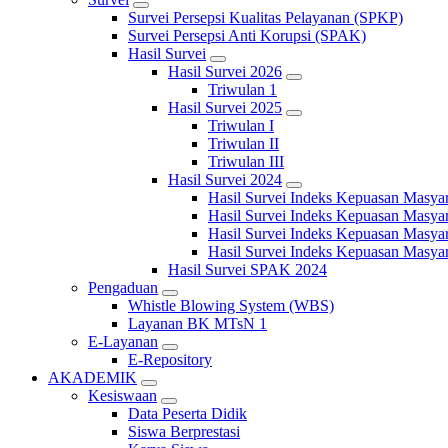
Survei Persepsi Kualitas Pelayanan (SPKP)
Survei Persepsi Anti Korupsi (SPAK)
Hasil Survei
Hasil Survei 2026
Triwulan 1
Hasil Survei 2025
Triwulan I
Triwulan II
Triwulan III
Hasil Survei 2024
Hasil Survei Indeks Kepuasan Masya
Hasil Survei Indeks Kepuasan Masya
Hasil Survei Indeks Kepuasan Masya
Hasil Survei Indeks Kepuasan Masya
Hasil Survei SPAK 2024
Pengaduan
Whistle Blowing System (WBS)
Layanan BK MTsN 1
E-Layanan
E-Repository
AKADEMIK
Kesiswaan
Data Peserta Didik
Siswa Berprestasi