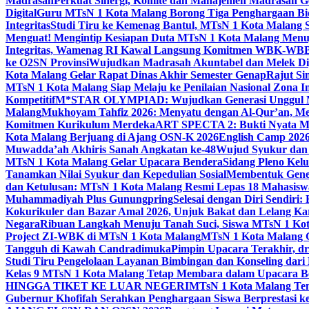
Madrasah
Perkuat Sinergi, Komite dan Manajemen Madrasah G
Digital
Guru MTsN 1 Kota Malang Borong Tiga Penghargaan Bida
Integritas
Studi Tiru ke Kemenag Bantul, MTsN 1 Kota Malang Si
Menguat! Mengintip Kesiapan Duta MTsN 1 Kota Malang Men
Integritas, Wamenag RI Kawal Langsung Komitmen WBK-WBB
ke O2SN Provinsi
Wujudkan Madrasah Akuntabel dan Melek Digi
Kota Malang Gelar Rapat Dinas Akhir Semester Genap
Rajut Si
MTsN 1 Kota Malang Siap Melaju ke Penilaian Nasional Zona In
Kompetitif
M*STAR OLYMPIAD: Wujudkan Generasi Unggul M
Malang
Mukhoyam Tahfiz 2026: Menyatu dengan Al-Qur’an, Me
Komitmen Kurikulum Merdeka
ART SPECTA 2: Bukti Nyata MT
Kota Malang Berjuang di Ajang OSN-K 2026
English Camp 2026
Muwadda’ah Akhiris Sanah Angkatan ke-48
Wujud Syukur dan 
MTsN 1 Kota Malang Gelar Upacara Bendera
Sidang Pleno Kel
Tanamkan Nilai Syukur dan Kepedulian Sosial
Membentuk Gener
dan Ketulusan: MTsN 1 Kota Malang Resmi Lepas 18 Mahasiswa 
Muhammadiyah Plus Gunungpring
Selesai dengan Diri Sendiri
Kokurikuler dan Bazar Amal 2026, Unjuk Bakat dan Lelang K
Negara
Ribuan Langkah Menuju Tanah Suci, Siswa MTsN 1 Kota
Project ZI-WBK di MTsN 1 Kota Malang
MTsN 1 Kota Malang G
Tangguh di Kawah Candradimuka
Pimpin Upacara Terakhir, dr
Studi Tiru Pengelolaan Layanan Bimbingan dan Konseling dar
Kelas 9 MTsN 1 Kota Malang Tetap Membara dalam Upacara B
HINGGA TIKET KE LUAR NEGERI
MTsN 1 Kota Malang Tem
Gubernur Khofifah Serahkan Penghargaan Siswa Berprestasi 