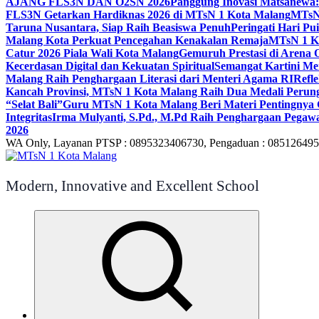
AJANG FLS3N DAN O2SN 2026
Panggung Inovasi Matsanewa:
FLS3N Getarkan Hardiknas 2026 di MTsN 1 Kota Malang
MTsN 
Taruna Nusantara, Siap Raih Beasiswa Penuh
Peringati Hari P
Malang Kota Perkuat Pencegahan Kenakalan Remaja
MTsN 1 Ko
Catur 2026 Piala Wali Kota Malang
Gemuruh Prestasi di Arena 
Kecerdasan Digital dan Kekuatan Spiritual
Semangat Kartini Me
Malang Raih Penghargaan Literasi dari Menteri Agama RI
Refl
Kancah Provinsi, MTsN 1 Kota Malang Raih Dua Medali Per
“Selat Bali”
Guru MTsN 1 Kota Malang Beri Materi Pentingnya 
Integritas
Irma Mulyanti, S.Pd., M.Pd Raih Penghargaan Pegawa
2026
WA Only, Layanan PTSP : 0895323406730, Pengaduan : 08512649
Modern, Innovative and Excellent School