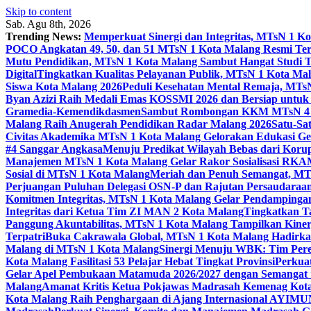
Skip to content
Sab. Agu 8th, 2026
Trending News:
Memperkuat Sinergi dan Integritas, MTsN 1 
POCO Angkatan 49, 50, dan 51 MTsN 1 Kota Malang Resmi Te
Mutu Pendidikan, MTsN 1 Kota Malang Sambut Hangat Studi 
Digital
Tingkatkan Kualitas Pelayanan Publik, MTsN 1 Kota Malan
Siswa Kota Malang 2026
Peduli Kesehatan Mental Remaja, MTsN 
Byan Azizi Raih Medali Emas KOSSMI 2026 dan Bersiap untuk
Gramedia-Kemendikdasmen
Sambut Rombongan KKM MTsN 4 Si
Malang Raih Anugerah Pendidikan Radar Malang 2026
Satu-Sa
Civitas Akademika MTsN 1 Kota Malang Gelorakan Edukasi 
#4 Sanggar Angkasa
Menuju Predikat Wilayah Bebas dari Korup
Manajemen MTsN 1 Kota Malang Gelar Rakor Sosialisasi RK
Sosial di MTsN 1 Kota Malang
Meriah dan Penuh Semangat, MT
Perjuangan Puluhan Delegasi OSN-P dan Rajutan Persaudaraan
Komitmen Integritas, MTsN 1 Kota Malang Gelar Pendampinga
Integritas dari Ketua Tim ZI MAN 2 Kota Malang
Tingkatkan Ta
Panggung Akuntabilitas, MTsN 1 Kota Malang Tampilkan Kiner
Terpatri
Buka Cakrawala Global, MTsN 1 Kota Malang Hadirkan
Malang di MTsN 1 Kota Malang
Sinergi Menuju WBK: Tim Pere
Kota Malang Fasilitasi 53 Pelajar Hebat Tingkat Provinsi
Perkua
Gelar Apel Pembukaan Matamuda 2026/2027 dengan Semangat 
Malang
Amanat Kritis Ketua Pokjawas Madrasah Kemenag Kota 
Kota Malang Raih Penghargaan di Ajang Internasional AYIMU