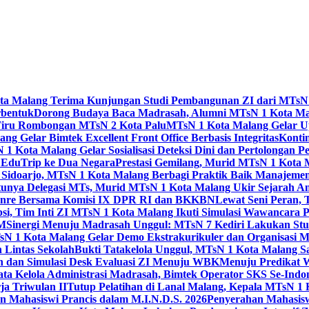
Kota Malang Terima Kunjungan Studi Pembangunan ZI dari MTsN
rbentuk
Dorong Budaya Baca Madrasah, Alumni MTsN 1 Kota Mal
Tiru Rombongan MTsN 2 Kota Palu
MTsN 1 Kota Malang Gelar Up
g Gelar Bimtek Excellent Front Office Berbasis Integritas
Konti
1 Kota Malang Gelar Sosialisasi Deteksi Dini dan Pertolongan P
 EduTrip ke Dua Negara
Prestasi Gemilang, Murid MTsN 1 Kota 
doarjo, MTsN 1 Kota Malang Berbagi Praktik Baik Manajeme
tunya Delegasi MTs, Murid MTsN 1 Kota Malang Ukir Sejarah 
Genre Bersama Komisi IX DPR RI dan BKKBN
Lewat Seni Peran,
si, Tim Inti ZI MTsN 1 Kota Malang Ikuti Simulasi Wawancara Pe
AM
Sinergi Menuju Madrasah Unggul: MTsN 7 Kediri Lakukan Stud
sN 1 Kota Malang Gelar Demo Ekstrakurikuler dan Organisas
 Lintas Sekolah
Bukti Tatakelola Unggul, MTsN 1 Kota Malang Sa
n dan Simulasi Desk Evaluasi ZI Menuju WBK
Menuju Predikat 
ta Kelola Administrasi Madrasah, Bimtek Operator SKS Se-Indo
ja Triwulan II
Tutup Pelatihan di Lanal Malang, Kepala MTsN 1
 Mahasiswi Prancis dalam M.I.N.D.S. 2026
Penyerahan Mahasis