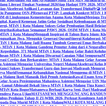
elar Koordinasi Ma’had Al-Madany
Studi Tiru MIN Surakarta d
ng Literasi Tingkat Nasional 2026
Siap Hadapi TPN 2026, MTsN 
ap Akselerasi Aplikasi Layanan dan Transformasi Digital
✨🤝 Sel
uju Panggung OSN-P
Renovasi PTSP: Langkah Konkret MTsN 1 Ko
M di Lingkungan Kementerian Agama Kota Malang
Menjaga Trad
tal, Kanwil Kemenag Jatim Gelar Sosialisasi Kelembagaan di M
nergi, MTsN 1 Kota Malang Sukses Gelar Pembagian Hasil Belaja
tegritas
Kobarkan Semangat PAWS 2026, OSIM MTsN 1 Kota Mala
TsN 1 Kota Malang
Menggali Inspirasi di Tahun Baru Islam: K
nguatkan Jiwa, Mengukir Generasi Qurani
Sinergi Kolaborasi: 
sN 1 Kota Malang Jadi Ruang Tumbuh Generasi Emas Berbakat
, MTsN 1 Kota Malang Gandeng Penutur Asing dari 4 Negara
Ber
Kepedulian, 371 Murid MTsN 1 Kota Malang Gelar Bakti Kelulu
ulusan MTsN 1 Kota Malang Diwarnai Capaian Nilai Sempurna
MT
asi Cerdas dan Berkarakter: MTsN 1 Kota Malang Gelar Asesm
Asistensi Mengajar Universitas Negeri Malang
Akselerasi Kelas
: Kunci Sukses Transformasi Guru dan Inovasi Madrasah Menurut
arya Murid
Semangat Kebangkitan Nasional Menggema di MTsN 1 
 Malang Ikuti Manasik Haji Penuh Antusias
Kawal Enam Area Pe
elar Acara Penjemputan Mahasiswa Asistensi Mengajar UIN M
. Gamal Albinsaid Bekali Siswa MTsN 1 Kota Malang Tiga Kunci 
i MTsN Kota Bogor
Matsanewa Berbagi Karya Seni, Dari Madrasa
endera Pasca-Ujian
MATSANEWA MENGGUNCANG BANDUNG:
bus Penilaian Tahap II ZI-WBK 2026, Perkuat Komitmen Anti-
kepada Dua Murid MTsN 1 Kota Malang
WALI KOTA MALANG B