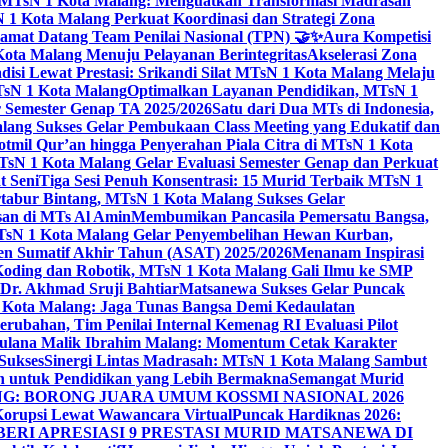
i MTsN 1 Kota Malang: Menguatkan Transformasi Madrasah
1 Kota Malang Perkuat Koordinasi dan Strategi Zona
amat Datang Team Penilai Nasional (TPN) 🤝✨
Aura Kompetisi
ta Malang Menuju Pelayanan Berintegritas
Akselerasi Zona
isi Lewat Prestasi: Srikandi Silat MTsN 1 Kota Malang Melaju
TsN 1 Kota Malang
Optimalkan Layanan Pendidikan, MTsN 1
r Semester Genap TA 2025/2026
Satu dari Dua MTs di Indonesia,
ng Sukses Gelar Pembukaan Class Meeting yang Edukatif dan
hotmil Qur’an hingga Penyerahan Piala Citra di MTsN 1 Kota
MTsN 1 Kota Malang Gelar Evaluasi Semester Genap dan Perkuat
 Seni
Tiga Sesi Penuh Konsentrasi: 15 Murid Terbaik MTsN 1
tabur Bintang, MTsN 1 Kota Malang Sukses Gelar
san di MTs Al Amin
Membumikan Pancasila Pemersatu Bangsa,
sN 1 Kota Malang Gelar Penyembelihan Hewan Kurban,
en Sumatif Akhir Tahun (ASAT) 2025/2026
Menanam Inspirasi
 Koding dan Robotik, MTsN 1 Kota Malang Gali Ilmu ke SMP
 Dr. Akhmad Sruji Bahtiar
Matsanewa Sukses Gelar Puncak
Kota Malang: Jaga Tunas Bangsa Demi Kedaulatan
rubahan, Tim Penilai Internal Kemenag RI Evaluasi Pilot
aulana Malik Ibrahim Malang: Momentum Cetak Karakter
Sukses
Sinergi Lintas Madrasah: MTsN 1 Kota Malang Sambut
h untuk Pendidikan yang Lebih Bermakna
Semangat Murid
 BORONG JUARA UMUM KOSSMI NASIONAL 2026
Korupsi Lewat Wawancara Virtual
Puncak Hardiknas 2026:
ERI APRESIASI 9 PRESTASI MURID MATSANEWA DI