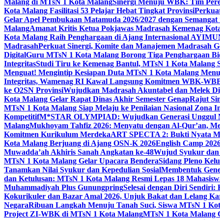
Malang di MTsN 1 Kota Malang
Sinergi Menuju WBK: Tim Pere
Kota Malang Fasilitasi 53 Pelajar Hebat Tingkat Provinsi
Perkua
Gelar Apel Pembukaan Matamuda 2026/2027 dengan Semangat 
Malang
Amanat Kritis Ketua Pokjawas Madrasah Kemenag Kota 
Kota Malang Raih Penghargaan di Ajang Internasional AYIMU
Madrasah
Perkuat Sinergi, Komite dan Manajemen Madrasah G
Digital
Guru MTsN 1 Kota Malang Borong Tiga Penghargaan Bida
Integritas
Studi Tiru ke Kemenag Bantul, MTsN 1 Kota Malang Si
Menguat! Mengintip Kesiapan Duta MTsN 1 Kota Malang Men
Integritas, Wamenag RI Kawal Langsung Komitmen WBK-WBB
ke O2SN Provinsi
Wujudkan Madrasah Akuntabel dan Melek Digi
Kota Malang Gelar Rapat Dinas Akhir Semester Genap
Rajut Si
MTsN 1 Kota Malang Siap Melaju ke Penilaian Nasional Zona In
Kompetitif
M*STAR OLYMPIAD: Wujudkan Generasi Unggul M
Malang
Mukhoyam Tahfiz 2026: Menyatu dengan Al-Qur’an, Me
Komitmen Kurikulum Merdeka
ART SPECTA 2: Bukti Nyata MT
Kota Malang Berjuang di Ajang OSN-K 2026
English Camp 2026
Muwadda’ah Akhiris Sanah Angkatan ke-48
Wujud Syukur dan 
MTsN 1 Kota Malang Gelar Upacara Bendera
Sidang Pleno Kel
Tanamkan Nilai Syukur dan Kepedulian Sosial
Membentuk Gener
dan Ketulusan: MTsN 1 Kota Malang Resmi Lepas 18 Mahasiswa 
Muhammadiyah Plus Gunungpring
Selesai dengan Diri Sendiri
Kokurikuler dan Bazar Amal 2026, Unjuk Bakat dan Lelang K
Negara
Ribuan Langkah Menuju Tanah Suci, Siswa MTsN 1 Kota
Project ZI-WBK di MTsN 1 Kota Malang
MTsN 1 Kota Malang G