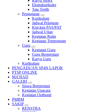
Karya Siswa
Ekstrakurikuler
Tata Tertib
Pengajaran
Kurikulum
Jadwal Pelajaran
Kisi-kisi PAS/PAT
Jadwal Ujian
Kegiatan Rutin
Kegiatan Terprogram
Guru
Kegiatan Guru
Guru Berprestasi
Karya Guru
Kurikulum
PENGADUAN SP4N LAPOR
PTSP ONLINE
MA’HAD
GALERI
Siswa Berprestasi
Kegiatan Upacara
Kegiatan Outbond
PMBM
SAKIP
RENSTRA