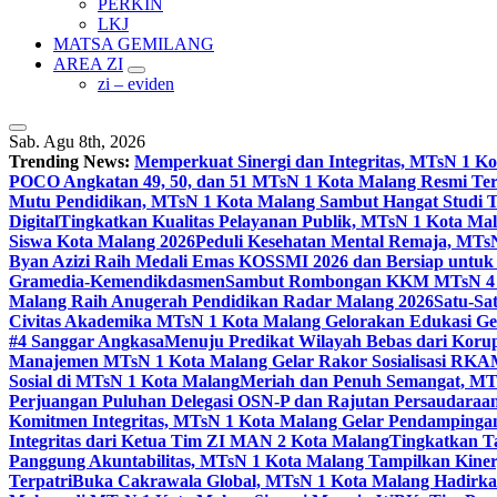
PERKIN
LKJ
MATSA GEMILANG
AREA ZI
zi – eviden
Sab. Agu 8th, 2026
Trending News:
Memperkuat Sinergi dan Integritas, MTsN 1 
POCO Angkatan 49, 50, dan 51 MTsN 1 Kota Malang Resmi Te
Mutu Pendidikan, MTsN 1 Kota Malang Sambut Hangat Studi 
Digital
Tingkatkan Kualitas Pelayanan Publik, MTsN 1 Kota Malan
Siswa Kota Malang 2026
Peduli Kesehatan Mental Remaja, MTsN 
Byan Azizi Raih Medali Emas KOSSMI 2026 dan Bersiap untuk
Gramedia-Kemendikdasmen
Sambut Rombongan KKM MTsN 4 Si
Malang Raih Anugerah Pendidikan Radar Malang 2026
Satu-Sa
Civitas Akademika MTsN 1 Kota Malang Gelorakan Edukasi 
#4 Sanggar Angkasa
Menuju Predikat Wilayah Bebas dari Korup
Manajemen MTsN 1 Kota Malang Gelar Rakor Sosialisasi RK
Sosial di MTsN 1 Kota Malang
Meriah dan Penuh Semangat, MT
Perjuangan Puluhan Delegasi OSN-P dan Rajutan Persaudaraan
Komitmen Integritas, MTsN 1 Kota Malang Gelar Pendampinga
Integritas dari Ketua Tim ZI MAN 2 Kota Malang
Tingkatkan Ta
Panggung Akuntabilitas, MTsN 1 Kota Malang Tampilkan Kiner
Terpatri
Buka Cakrawala Global, MTsN 1 Kota Malang Hadirkan