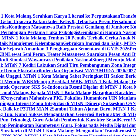
 Kota Malang Serahkan Karya Literasi ke Perpustakaan
Transf
elar Upacara Kokurikuler Kelas 9, Tebarkan Pesan Persatuan di
ritas
Kontingen Matsanewa Raih Prestasi Gemilang di Jambore Ko
n Pertolongan Pertama Luka Psikologis
Gemilang di Kancah Nasio
id MTsN 1 Kota Malang Tembus 20 Penulis Terbaik Cerita Anak
 Baik Manajemen Kelembagaan
Gebrakan Inovasi dan Sains, MTs
kir Sejarah Amankan 3 Penghargaan Sementara di GYIS 2026
Pe
KKBN
Lewat Seni Peran, Teater Matsanewa Suarakan Pesan Anti-
kuti Simulasi Wawancara Penilaian Nasional
Sinergi Menuju Mad
: MTsN 7 Kediri Lakukan Studi Tiru Pembangunan Zona Integrit
ar Demo Ekstrakurikuler dan Organisasi MATAMUDA 2026/2027
ola Unggul, MTsN 1 Kota Malang Sabet Peringkat III Satker Ber
i ZI Menuju WBK
Menuju Predikat WBK, MTsN 1 Kota Malang Ter
imtek Operator SKS Se-Indonesia Resmi Digelar di MTsN 1 Kota
i Lanal Malang, Kepala MTsN 1 Kota Malang Harapkan Karakter 
26
Penyerahan Mahasiswa PKL Fakultas Humaniora UIN Maulana
gan Intensif Zona Integritas di MTsN 1
Sinergi Sukseskan OSN-
tik Baik ke P3TIM MAN 2
Sambut Tahun Ajaran Baru, MTsN 1 Ko
g Tua: Kunci Sukses Mengantarkan Generasi Berkarakter di MT
Pun Teknologi, Guru Adalah Pembentuk Karakter Sejati
Keren! 
op Peningkatan Kompetensi Guru, Fokus pada Media Digital d
 Surakarta di MTsN 1 Kota Malang: Menguatkan Transformasi M