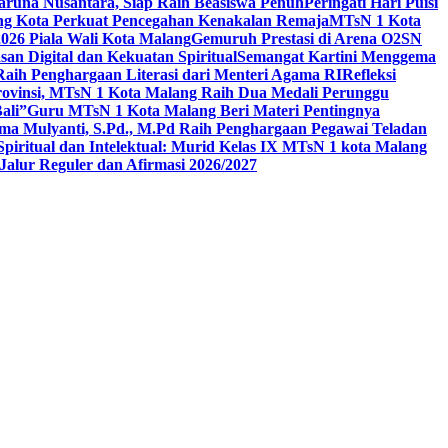
aruna Nusantara, Siap Raih Beasiswa Penuh
Peringati Hari Puisi
ang Kota Perkuat Pencegahan Kenakalan Remaja
MTsN 1 Kota
26 Piala Wali Kota Malang
Gemuruh Prestasi di Arena O2SN
an Digital dan Kekuatan Spiritual
Semangat Kartini Menggema
Raih Penghargaan Literasi dari Menteri Agama RI
Refleksi
Provinsi, MTsN 1 Kota Malang Raih Dua Medali Perunggu
ali”
Guru MTsN 1 Kota Malang Beri Materi Pentingnya
ma Mulyanti, S.Pd., M.Pd Raih Penghargaan Pegawai Teladan
 Spiritual dan Intelektual: Murid Kelas IX MTsN 1 kota Malang
alur Reguler dan Afirmasi 2026/2027