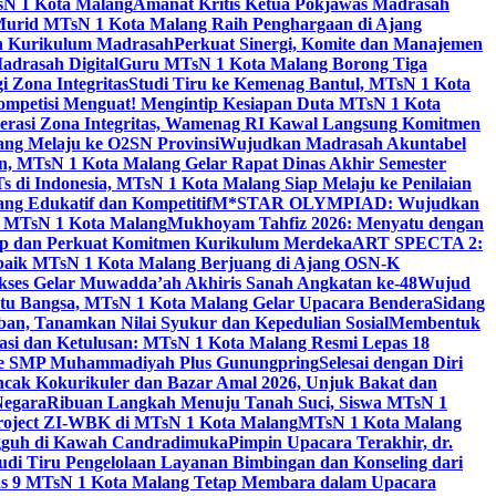
sN 1 Kota Malang
Amanat Kritis Ketua Pokjawas Madrasah
Murid MTsN 1 Kota Malang Raih Penghargaan di Ajang
an Kurikulum Madrasah
Perkuat Sinergi, Komite dan Manajemen
adrasah Digital
Guru MTsN 1 Kota Malang Borong Tiga
 Zona Integritas
Studi Tiru ke Kemenag Bantul, MTsN 1 Kota
mpetisi Menguat! Mengintip Kesiapan Duta MTsN 1 Kota
lerasi Zona Integritas, Wamenag RI Kawal Langsung Komitmen
lang Melaju ke O2SN Provinsi
Wujudkan Madrasah Akuntabel
, MTsN 1 Kota Malang Gelar Rapat Dinas Akhir Semester
s di Indonesia, MTsN 1 Kota Malang Siap Melaju ke Penilaian
g Edukatif dan Kompetitif
M*STAR OLYMPIAD: Wujudkan
di MTsN 1 Kota Malang
Mukhoyam Tahfiz 2026: Menyatu dengan
nap dan Perkuat Komitmen Kurikulum Merdeka
ART SPECTA 2:
erbaik MTsN 1 Kota Malang Berjuang di Ajang OSN-K
kses Gelar Muwadda’ah Akhiris Sanah Angkatan ke-48
Wujud
tu Bangsa, MTsN 1 Kota Malang Gelar Upacara Bendera
Sidang
n, Tanamkan Nilai Syukur dan Kepedulian Sosial
Membentuk
si dan Ketulusan: MTsN 1 Kota Malang Resmi Lepas 18
u ke SMP Muhammadiyah Plus Gunungpring
Selesai dengan Diri
cak Kokurikuler dan Bazar Amal 2026, Unjuk Bakat dan
Negara
Ribuan Langkah Menuju Tanah Suci, Siswa MTsN 1
Project ZI-WBK di MTsN 1 Kota Malang
MTsN 1 Kota Malang
ngguh di Kawah Candradimuka
Pimpin Upacara Terakhir, dr.
udi Tiru Pengelolaan Layanan Bimbingan dan Konseling dari
as 9 MTsN 1 Kota Malang Tetap Membara dalam Upacara