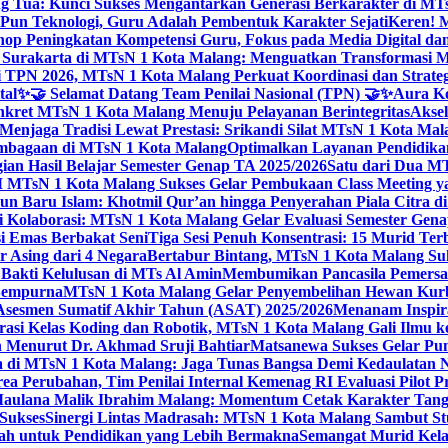
g Tua: Kunci Sukses Mengantarkan Generasi Berkarakter di MT
Pun Teknologi, Guru Adalah Pembentuk Karakter Sejati
Keren! 
op Peningkatan Kompetensi Guru, Fokus pada Media Digital d
 Surakarta di MTsN 1 Kota Malang: Menguatkan Transformasi M
 TPN 2026, MTsN 1 Kota Malang Perkuat Koordinasi dan Strategi
tal
✨🤝 Selamat Datang Team Penilai Nasional (TPN) 🤝✨
Aura Ko
kret MTsN 1 Kota Malang Menuju Pelayanan Berintegritas
Akse
Menjaga Tradisi Lewat Prestasi: Srikandi Silat MTsN 1 Kota Ma
lembagaan di MTsN 1 Kota Malang
Optimalkan Layanan Pendidikan
ian Hasil Belajar Semester Genap TA 2025/2026
Satu dari Dua MT
TsN 1 Kota Malang Sukses Gelar Pembukaan Class Meeting yan
ahun Baru Islam: Khotmil Qur’an hingga Penyerahan Piala Citra 
gi Kolaborasi: MTsN 1 Kota Malang Gelar Evaluasi Semester Ge
i Emas Berbakat Seni
Tiga Sesi Penuh Konsentrasi: 15 Murid T
 Asing dari 4 Negara
Bertabur Bintang, MTsN 1 Kota Malang Su
Bakti Kelulusan di MTs Al Amin
Membumikan Pancasila Pemersa
 Sempurna
MTsN 1 Kota Malang Gelar Penyembelihan Hewan Kurba
Asesmen Sumatif Akhir Tahun (ASAT) 2025/2026
Menanam Inspira
rasi Kelas Koding dan Robotik, MTsN 1 Kota Malang Gali Ilm
h Menurut Dr. Akhmad Sruji Bahtiar
Matsanewa Sukses Gelar Pun
 di MTsN 1 Kota Malang: Jaga Tunas Bangsa Demi Kedaulatan 
a Perubahan, Tim Penilai Internal Kemenag RI Evaluasi Pilot 
 Maulana Malik Ibrahim Malang: Momentum Cetak Karakter Ta
 Sukses
Sinergi Lintas Madrasah: MTsN 1 Kota Malang Sambut St
sah untuk Pendidikan yang Lebih Bermakna
Semangat Murid Kel