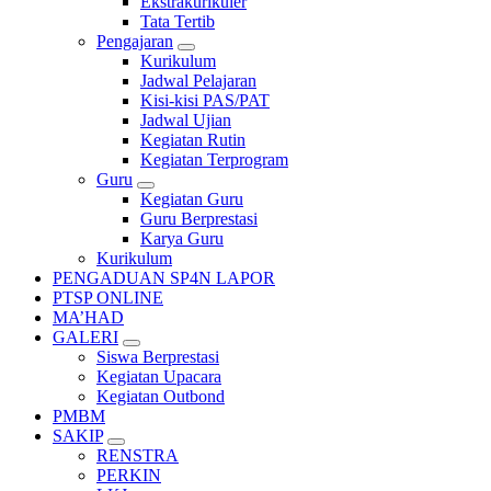
Ekstrakurikuler
Tata Tertib
Pengajaran
Kurikulum
Jadwal Pelajaran
Kisi-kisi PAS/PAT
Jadwal Ujian
Kegiatan Rutin
Kegiatan Terprogram
Guru
Kegiatan Guru
Guru Berprestasi
Karya Guru
Kurikulum
PENGADUAN SP4N LAPOR
PTSP ONLINE
MA’HAD
GALERI
Siswa Berprestasi
Kegiatan Upacara
Kegiatan Outbond
PMBM
SAKIP
RENSTRA
PERKIN