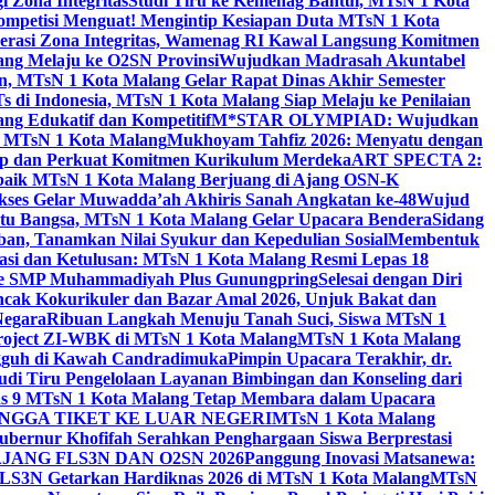
 Zona Integritas
Studi Tiru ke Kemenag Bantul, MTsN 1 Kota
mpetisi Menguat! Mengintip Kesiapan Duta MTsN 1 Kota
lerasi Zona Integritas, Wamenag RI Kawal Langsung Komitmen
lang Melaju ke O2SN Provinsi
Wujudkan Madrasah Akuntabel
, MTsN 1 Kota Malang Gelar Rapat Dinas Akhir Semester
s di Indonesia, MTsN 1 Kota Malang Siap Melaju ke Penilaian
g Edukatif dan Kompetitif
M*STAR OLYMPIAD: Wujudkan
di MTsN 1 Kota Malang
Mukhoyam Tahfiz 2026: Menyatu dengan
nap dan Perkuat Komitmen Kurikulum Merdeka
ART SPECTA 2:
erbaik MTsN 1 Kota Malang Berjuang di Ajang OSN-K
kses Gelar Muwadda’ah Akhiris Sanah Angkatan ke-48
Wujud
tu Bangsa, MTsN 1 Kota Malang Gelar Upacara Bendera
Sidang
n, Tanamkan Nilai Syukur dan Kepedulian Sosial
Membentuk
si dan Ketulusan: MTsN 1 Kota Malang Resmi Lepas 18
u ke SMP Muhammadiyah Plus Gunungpring
Selesai dengan Diri
cak Kokurikuler dan Bazar Amal 2026, Unjuk Bakat dan
Negara
Ribuan Langkah Menuju Tanah Suci, Siswa MTsN 1
Project ZI-WBK di MTsN 1 Kota Malang
MTsN 1 Kota Malang
ngguh di Kawah Candradimuka
Pimpin Upacara Terakhir, dr.
udi Tiru Pengelolaan Layanan Bimbingan dan Konseling dari
as 9 MTsN 1 Kota Malang Tetap Membara dalam Upacara
NGGA TIKET KE LUAR NEGERI
MTsN 1 Kota Malang
ubernur Khofifah Serahkan Penghargaan Siswa Berprestasi
JANG FLS3N DAN O2SN 2026
Panggung Inovasi Matsanewa:
FLS3N Getarkan Hardiknas 2026 di MTsN 1 Kota Malang
MTsN