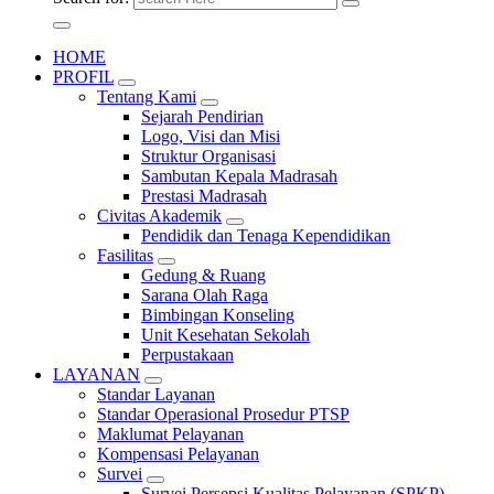
HOME
PROFIL
Tentang Kami
Sejarah Pendirian
Logo, Visi dan Misi
Struktur Organisasi
Sambutan Kepala Madrasah
Prestasi Madrasah
Civitas Akademik
Pendidik dan Tenaga Kependidikan
Fasilitas
Gedung & Ruang
Sarana Olah Raga
Bimbingan Konseling
Unit Kesehatan Sekolah
Perpustakaan
LAYANAN
Standar Layanan
Standar Operasional Prosedur PTSP
Maklumat Pelayanan
Kompensasi Pelayanan
Survei
Survei Persepsi Kualitas Pelayanan (SPKP)