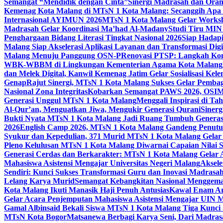
Semangat “Mendidik dengan Cinta”
Sinergi Madrasah dan Oran
Kemenag Kota Malang di MTsN 1 Kota Malang: Secanggih Apa 
Internasional AYIMUN 2026
MTsN 1 Kota Malang Gelar Worksh
Madrasah Gelar Koordinasi Ma’had Al-Madany
Studi Tiru MIN
Penghargaan Bidang Literasi Tingkat Nasional 2026
Siap Hadapi
Malang Siap Akselerasi Aplikasi Layanan dan Transformasi Digi
Malang Menuju Panggung OSN-P
Renovasi PTSP: Langkah Kon
WBK-WBBM di Lingkungan Kementerian Agama Kota Malang
dan Melek Digital, Kanwil Kemenag Jatim Gelar Sosialisasi Ke
Genap
Rajut Sinergi, MTsN 1 Kota Malang Sukses Gelar Pembag
Nasional Zona Integritas
Kobarkan Semangat PAWS 2026, OSIM M
Generasi Unggul MTsN 1 Kota Malang
Menggali Inspirasi di T
Al-Qur’an, Menguatkan Jiwa, Mengukir Generasi Qurani
Siner
Bukti Nyata MTsN 1 Kota Malang Jadi Ruang Tumbuh Generas
2026
English Camp 2026, MTsN 1 Kota Malang Gandeng Penutur
Syukur dan Kepedulian, 371 Murid MTsN 1 Kota Malang Gelar 
Pleno Kelulusan MTsN 1 Kota Malang Diwarnai Capaian Nilai
Generasi Cerdas dan Berkarakter: MTsN 1 Kota Malang Gelar 
Mahasiswa Asistensi Mengajar Universitas Negeri Malang
Aksele
Sendiri: Kunci Sukses Transformasi Guru dan Inovasi Madrasa
Lelang Karya Murid
Semangat Kebangkitan Nasional Menggema
Kota Malang Ikuti Manasik Haji Penuh Antusias
Kawal Enam Are
Gelar Acara Penjemputan Mahasiswa Asistensi Mengajar UIN
Gamal Albinsaid Bekali Siswa MTsN 1 Kota Malang Tiga Kunci
MTsN Kota Bogor
Matsanewa Berbagi Karya Seni, Dari Madra