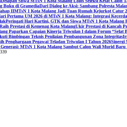
a
Delapan Siswa MTsN 1 Kota Malang Lolos Seleksi Ketat Calon T
ng Buku di Gramedia
Dari Dialog ke Aksi: Sambang Polresta Mal
ahap II
MTsN 1 Kota Malang Jadi Tuan Rumah Kejurkot Catur 20
ari Pertama UM 2026 di MTsN 1 Kota Malang: Integrasi Kecerdas
lak
Peringati Hari Kartini, GTK dan Siswa MTsN 1 Kota Malang 
Raih Prestasi di Kemenag Kota Malang
Ukir Prestasi di Kancah 
lang Paparkan Capaian Kinerja Triwulan I dalam Forum “Selat B
uti Bimbingan Teknis Penilaian Pembangunan Zona Integritas
Ir
aih Penghargaan Pegawai Teladan Triwulan I Tahun 2026
Sinergi
Generasi: MTsN 1 Kota Malang Sambut Calon Wali Murid Baru J
5339