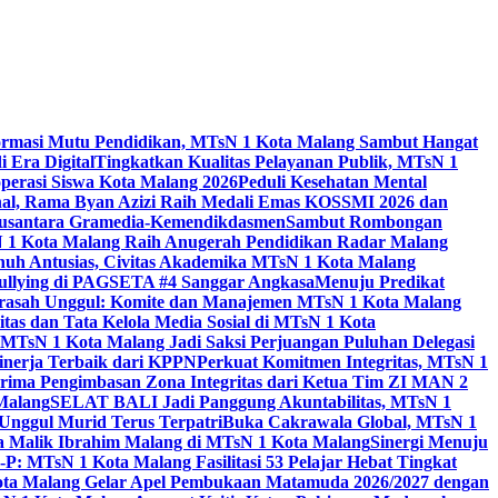
ormasi Mutu Pendidikan, MTsN 1 Kota Malang Sambut Hangat
 Era Digital
Tingkatkan Kualitas Pelayanan Publik, MTsN 1
perasi Siswa Kota Malang 2026
Peduli Kesehatan Mental
nal, Rama Byan Azizi Raih Medali Emas KOSSMI 2026 dan
 Nusantara Gramedia-Kemendikdasmen
Sambut Rombongan
N 1 Kota Malang Raih Anugerah Pendidikan Radar Malang
nuh Antusias, Civitas Akademika MTsN 1 Kota Malang
Bullying di PAGSETA #4 Sanggar Angkasa
Menuju Predikat
rasah Unggul: Komite dan Manajemen MTsN 1 Kota Malang
as dan Tata Kelola Media Sosial di MTsN 1 Kota
MTsN 1 Kota Malang Jadi Saksi Perjuangan Puluhan Delegasi
kinerja Terbaik dari KPPN
Perkuat Komitmen Integritas, MTsN 1
ima Pengimbasan Zona Integritas dari Ketua Tim ZI MAN 2
 Malang
SELAT BALI Jadi Panggung Akuntabilitas, MTsN 1
Unggul Murid Terus Terpatri
Buka Cakrawala Global, MTsN 1
 Malik Ibrahim Malang di MTsN 1 Kota Malang
Sinergi Menuju
P: MTsN 1 Kota Malang Fasilitasi 53 Pelajar Hebat Tingkat
ta Malang Gelar Apel Pembukaan Matamuda 2026/2027 dengan