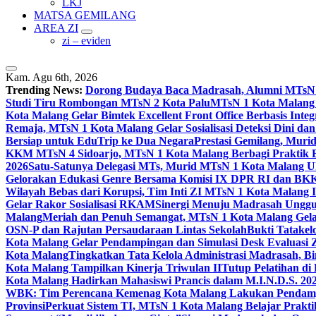
LKJ
MATSA GEMILANG
AREA ZI
zi – eviden
Kam. Agu 6th, 2026
Trending News:
Dorong Budaya Baca Madrasah, Alumni MTsN 1
Studi Tiru Rombongan MTsN 2 Kota Palu
MTsN 1 Kota Malang G
Kota Malang Gelar Bimtek Excellent Front Office Berbasis Integ
Remaja, MTsN 1 Kota Malang Gelar Sosialisasi Deteksi Dini da
Bersiap untuk EduTrip ke Dua Negara
Prestasi Gemilang, Mur
KKM MTsN 4 Sidoarjo, MTsN 1 Kota Malang Berbagi Praktik
2026
Satu-Satunya Delegasi MTs, Murid MTsN 1 Kota Malang U
Gelorakan Edukasi Genre Bersama Komisi IX DPR RI dan B
Wilayah Bebas dari Korupsi, Tim Inti ZI MTsN 1 Kota Malang I
Gelar Rakor Sosialisasi RKAM
Sinergi Menuju Madrasah Unggul
Malang
Meriah dan Penuh Semangat, MTsN 1 Kota Malang Gel
OSN-P dan Rajutan Persaudaraan Lintas Sekolah
Bukti Tatakel
Kota Malang Gelar Pendampingan dan Simulasi Desk Evaluas
Kota Malang
Tingkatkan Tata Kelola Administrasi Madrasah, B
Kota Malang Tampilkan Kinerja Triwulan II
Tutup Pelatihan d
Kota Malang Hadirkan Mahasiswi Prancis dalam M.I.N.D.S. 20
WBK: Tim Perencana Kemenag Kota Malang Lakukan Pendampin
Provinsi
Perkuat Sistem TI, MTsN 1 Kota Malang Belajar Prak