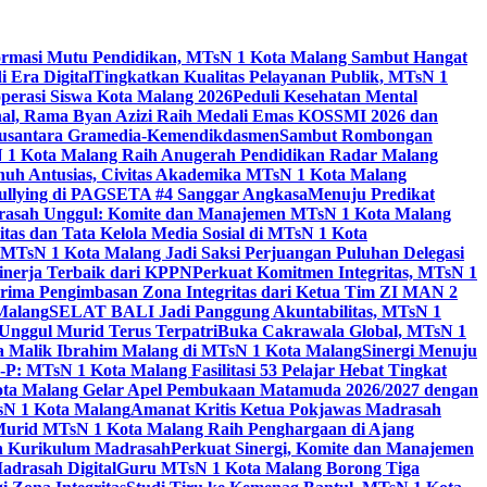
ormasi Mutu Pendidikan, MTsN 1 Kota Malang Sambut Hangat
 Era Digital
Tingkatkan Kualitas Pelayanan Publik, MTsN 1
perasi Siswa Kota Malang 2026
Peduli Kesehatan Mental
nal, Rama Byan Azizi Raih Medali Emas KOSSMI 2026 dan
 Nusantara Gramedia-Kemendikdasmen
Sambut Rombongan
N 1 Kota Malang Raih Anugerah Pendidikan Radar Malang
nuh Antusias, Civitas Akademika MTsN 1 Kota Malang
Bullying di PAGSETA #4 Sanggar Angkasa
Menuju Predikat
rasah Unggul: Komite dan Manajemen MTsN 1 Kota Malang
as dan Tata Kelola Media Sosial di MTsN 1 Kota
MTsN 1 Kota Malang Jadi Saksi Perjuangan Puluhan Delegasi
kinerja Terbaik dari KPPN
Perkuat Komitmen Integritas, MTsN 1
ima Pengimbasan Zona Integritas dari Ketua Tim ZI MAN 2
 Malang
SELAT BALI Jadi Panggung Akuntabilitas, MTsN 1
Unggul Murid Terus Terpatri
Buka Cakrawala Global, MTsN 1
 Malik Ibrahim Malang di MTsN 1 Kota Malang
Sinergi Menuju
P: MTsN 1 Kota Malang Fasilitasi 53 Pelajar Hebat Tingkat
ta Malang Gelar Apel Pembukaan Matamuda 2026/2027 dengan
sN 1 Kota Malang
Amanat Kritis Ketua Pokjawas Madrasah
Murid MTsN 1 Kota Malang Raih Penghargaan di Ajang
an Kurikulum Madrasah
Perkuat Sinergi, Komite dan Manajemen
adrasah Digital
Guru MTsN 1 Kota Malang Borong Tiga