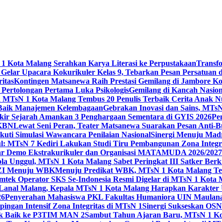
 Kota Malang Serahkan Karya Literasi ke Perpustakaan
Transf
elar Upacara Kokurikuler Kelas 9, Tebarkan Pesan Persatuan di
ritas
Kontingen Matsanewa Raih Prestasi Gemilang di Jambore Ko
n Pertolongan Pertama Luka Psikologis
Gemilang di Kancah Nasio
id MTsN 1 Kota Malang Tembus 20 Penulis Terbaik Cerita Anak
 Baik Manajemen Kelembagaan
Gebrakan Inovasi dan Sains, MTs
kir Sejarah Amankan 3 Penghargaan Sementara di GYIS 2026
Pe
KKBN
Lewat Seni Peran, Teater Matsanewa Suarakan Pesan Anti-
kuti Simulasi Wawancara Penilaian Nasional
Sinergi Menuju Mad
: MTsN 7 Kediri Lakukan Studi Tiru Pembangunan Zona Integrit
ar Demo Ekstrakurikuler dan Organisasi MATAMUDA 2026/2027
ola Unggul, MTsN 1 Kota Malang Sabet Peringkat III Satker Ber
i ZI Menuju WBK
Menuju Predikat WBK, MTsN 1 Kota Malang Ter
imtek Operator SKS Se-Indonesia Resmi Digelar di MTsN 1 Kota
i Lanal Malang, Kepala MTsN 1 Kota Malang Harapkan Karakter 
26
Penyerahan Mahasiswa PKL Fakultas Humaniora UIN Maulana
gan Intensif Zona Integritas di MTsN 1
Sinergi Sukseskan OSN-
tik Baik ke P3TIM MAN 2
Sambut Tahun Ajaran Baru, MTsN 1 Ko