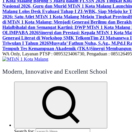
1 Kota Malang Borong 5 Juara dalam FLS3N 2026 Tingkat Kot
Nasional 2026, Guru dan Murid MTsN 1 Kota Malang Launchi
Malang Lolos Desk Evaluasi Tahap I ZI-WBK, Siap Melaju ke T
2026: Satu Atlet MTsN 1 Kota Malang Melaju Tingkat Provinsi
H
di MTsN 1 Kota Malang: Menjadi Generasi Berilmu dan Berakh
Halalbihalal dan Semangat Kartini: DWP MTsN 1 Kota Malang 
OLIMPABA 2026
Sinergi dan Prestasi: Kepala MTsN 1 Kota Ma
Generasi Literat di Workshop SMK Telkom
Tim ZI Matsanewa Ik
Triwulan I Tahun 2026
Musyafa’ Fathun Nuha, S.Ag., M.Pd.I R
Tempuh Tes Kemampuan Akademik (TKA)
Sinergi Membangun 
WA Only, Layanan PTSP : 0895323406730, Pengaduan : 08512649
Modern, Innovative and Excellent School
Search for: