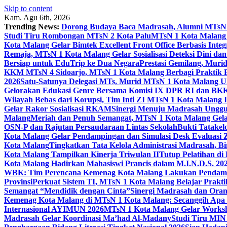
Skip to content
Kam. Agu 6th, 2026
Trending News:
Dorong Budaya Baca Madrasah, Alumni MTsN 1
Studi Tiru Rombongan MTsN 2 Kota Palu
MTsN 1 Kota Malang G
Kota Malang Gelar Bimtek Excellent Front Office Berbasis Integ
Remaja, MTsN 1 Kota Malang Gelar Sosialisasi Deteksi Dini da
Bersiap untuk EduTrip ke Dua Negara
Prestasi Gemilang, Mur
KKM MTsN 4 Sidoarjo, MTsN 1 Kota Malang Berbagi Praktik
2026
Satu-Satunya Delegasi MTs, Murid MTsN 1 Kota Malang U
Gelorakan Edukasi Genre Bersama Komisi IX DPR RI dan B
Wilayah Bebas dari Korupsi, Tim Inti ZI MTsN 1 Kota Malang I
Gelar Rakor Sosialisasi RKAM
Sinergi Menuju Madrasah Unggul
Malang
Meriah dan Penuh Semangat, MTsN 1 Kota Malang Gel
OSN-P dan Rajutan Persaudaraan Lintas Sekolah
Bukti Tatakel
Kota Malang Gelar Pendampingan dan Simulasi Desk Evaluas
Kota Malang
Tingkatkan Tata Kelola Administrasi Madrasah, B
Kota Malang Tampilkan Kinerja Triwulan II
Tutup Pelatihan d
Kota Malang Hadirkan Mahasiswi Prancis dalam M.I.N.D.S. 20
WBK: Tim Perencana Kemenag Kota Malang Lakukan Pendampin
Provinsi
Perkuat Sistem TI, MTsN 1 Kota Malang Belajar Prak
Semangat “Mendidik dengan Cinta”
Sinergi Madrasah dan Oran
Kemenag Kota Malang di MTsN 1 Kota Malang: Secanggih Apa 
Internasional AYIMUN 2026
MTsN 1 Kota Malang Gelar Worksh
Madrasah Gelar Koordinasi Ma’had Al-Madany
Studi Tiru MIN