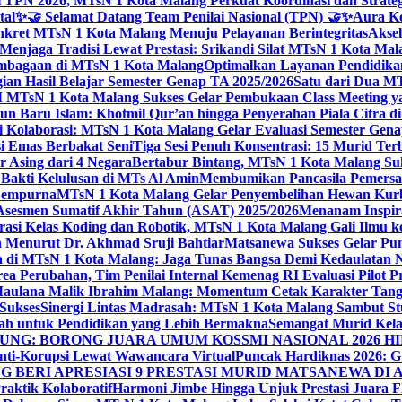
 TPN 2026, MTsN 1 Kota Malang Perkuat Koordinasi dan Strategi
tal
✨🤝 Selamat Datang Team Penilai Nasional (TPN) 🤝✨
Aura Ko
kret MTsN 1 Kota Malang Menuju Pelayanan Berintegritas
Akse
Menjaga Tradisi Lewat Prestasi: Srikandi Silat MTsN 1 Kota Ma
lembagaan di MTsN 1 Kota Malang
Optimalkan Layanan Pendidikan
ian Hasil Belajar Semester Genap TA 2025/2026
Satu dari Dua MT
TsN 1 Kota Malang Sukses Gelar Pembukaan Class Meeting yan
ahun Baru Islam: Khotmil Qur’an hingga Penyerahan Piala Citra 
gi Kolaborasi: MTsN 1 Kota Malang Gelar Evaluasi Semester Ge
i Emas Berbakat Seni
Tiga Sesi Penuh Konsentrasi: 15 Murid T
 Asing dari 4 Negara
Bertabur Bintang, MTsN 1 Kota Malang Su
Bakti Kelulusan di MTs Al Amin
Membumikan Pancasila Pemersa
 Sempurna
MTsN 1 Kota Malang Gelar Penyembelihan Hewan Kurba
Asesmen Sumatif Akhir Tahun (ASAT) 2025/2026
Menanam Inspira
rasi Kelas Koding dan Robotik, MTsN 1 Kota Malang Gali Ilm
h Menurut Dr. Akhmad Sruji Bahtiar
Matsanewa Sukses Gelar Pun
 di MTsN 1 Kota Malang: Jaga Tunas Bangsa Demi Kedaulatan 
a Perubahan, Tim Penilai Internal Kemenag RI Evaluasi Pilot 
 Maulana Malik Ibrahim Malang: Momentum Cetak Karakter Ta
 Sukses
Sinergi Lintas Madrasah: MTsN 1 Kota Malang Sambut St
sah untuk Pendidikan yang Lebih Bermakna
Semangat Murid Kel
: BORONG JUARA UMUM KOSSMI NASIONAL 2026 HI
nti-Korupsi Lewat Wawancara Virtual
Puncak Hardiknas 2026: G
 BERI APRESIASI 9 PRESTASI MURID MATSANEWA DI A
aktik Kolaboratif
Harmoni Jimbe Hingga Unjuk Prestasi Juara 