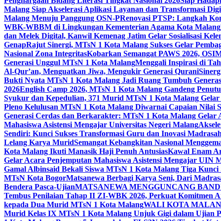
Penghargaan Bidang Literasi Tingkat Nasional 2026
Siap Hadapi
Malang Siap Akselerasi Aplikasi Layanan dan Transformasi Digi
Malang Menuju Panggung OSN-P
Renovasi PTSP: Langkah Kon
WBK-WBBM di Lingkungan Kementerian Agama Kota Malang
dan Melek Digital, Kanwil Kemenag Jatim Gelar Sosialisasi Ke
Genap
Rajut Sinergi, MTsN 1 Kota Malang Sukses Gelar Pembag
Nasional Zona Integritas
Kobarkan Semangat PAWS 2026, OSIM M
Generasi Unggul MTsN 1 Kota Malang
Menggali Inspirasi di T
Al-Qur’an, Menguatkan Jiwa, Mengukir Generasi Qurani
Siner
Bukti Nyata MTsN 1 Kota Malang Jadi Ruang Tumbuh Generas
2026
English Camp 2026, MTsN 1 Kota Malang Gandeng Penutur
Syukur dan Kepedulian, 371 Murid MTsN 1 Kota Malang Gelar 
Pleno Kelulusan MTsN 1 Kota Malang Diwarnai Capaian Nilai
Generasi Cerdas dan Berkarakter: MTsN 1 Kota Malang Gelar 
Mahasiswa Asistensi Mengajar Universitas Negeri Malang
Aksele
Sendiri: Kunci Sukses Transformasi Guru dan Inovasi Madrasa
Lelang Karya Murid
Semangat Kebangkitan Nasional Menggema
Kota Malang Ikuti Manasik Haji Penuh Antusias
Kawal Enam Are
Gelar Acara Penjemputan Mahasiswa Asistensi Mengajar UIN
Gamal Albinsaid Bekali Siswa MTsN 1 Kota Malang Tiga Kunci
MTsN Kota Bogor
Matsanewa Berbagi Karya Seni, Dari Madra
Bendera Pasca-Ujian
MATSANEWA MENGGUNCANG BANDUNG
Tembus Penilaian Tahap II ZI-WBK 2026, Perkuat Komitmen A
kepada Dua Murid MTsN 1 Kota Malang
WALI KOTA MALANG
Murid Kelas IX MTsN 1 Kota Malang Unjuk Gigi dalam Ujian Pr