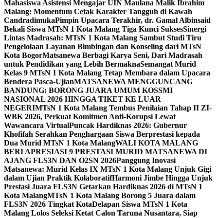
Mahasiswa Asistensi Mengajar UIN Maulana Malik Ibrahim
Malang: Momentum Cetak Karakter Tangguh di Kawah
Candradimuka
Pimpin Upacara Terakhir, dr. Gamal Albinsaid
Bekali Siswa MTsN 1 Kota Malang Tiga Kunci Sukses
Sinergi
Lintas Madrasah: MTsN 1 Kota Malang Sambut Studi Tiru
Pengelolaan Layanan Bimbingan dan Konseling dari MTsN
Kota Bogor
Matsanewa Berbagi Karya Seni, Dari Madrasah
untuk Pendidikan yang Lebih Bermakna
Semangat Murid
Kelas 9 MTsN 1 Kota Malang Tetap Membara dalam Upacara
Bendera Pasca-Ujian
MATSANEWA MENGGUNCANG
BANDUNG: BORONG JUARA UMUM KOSSMI
NASIONAL 2026 HINGGA TIKET KE LUAR
NEGERI
MTsN 1 Kota Malang Tembus Penilaian Tahap II ZI-
WBK 2026, Perkuat Komitmen Anti-Korupsi Lewat
Wawancara Virtual
Puncak Hardiknas 2026: Gubernur
Khofifah Serahkan Penghargaan Siswa Berprestasi kepada
Dua Murid MTsN 1 Kota Malang
WALI KOTA MALANG
BERI APRESIASI 9 PRESTASI MURID MATSANEWA DI
AJANG FLS3N DAN O2SN 2026
Panggung Inovasi
Matsanewa: Murid Kelas IX MTsN 1 Kota Malang Unjuk Gigi
dalam Ujian Praktik Kolaboratif
Harmoni Jimbe Hingga Unjuk
Prestasi Juara FLS3N Getarkan Hardiknas 2026 di MTsN 1
Kota Malang
MTsN 1 Kota Malang Borong 5 Juara dalam
FLS3N 2026 Tingkat Kota
Delapan Siswa MTsN 1 Kota
Malang Lolos Seleksi Ketat Calon Taruna Nusantara, Siap