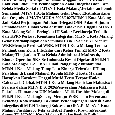
Lakukan Studi Tiru Pembangunan Zona Integritas dan Tata
Kelola Media Sosial di MTsN 1 Kota Malang
Meriah dan Penuh
Semangat, MTsN 1 Kota Malang Gelar Demo Ekstrakurikuler
dan Organisasi MATAMUDA 2026/2027
MTsN 1 Kota Malang
Jadi Saksi Perjuangan Puluhan Delegasi OSN-P dan Rajutan
Persaudaraan Lintas Sekolah
Bukti Tatakelola Unggul, MTsN 1
Kota Malang Sabet Peringkat III Satker Berkinerja Terbaik
dari KPPN
Perkuat Komitmen Integritas, MTsN 1 Kota Malang
Gelar Pendampingan dan Simulasi Desk Evaluasi ZI Menuju
WBK
Menuju Predikat WBK, MTsN 1 Kota Malang Terima
Pengimbasan Zona Integritas dari Ketua Tim ZI MAN 2 Kota
Malang
Tingkatkan Tata Kelola Administrasi Madrasah,
Bimtek Operator SKS Se-Indonesia Resmi Digelar di MTsN 1
Kota Malang
SELAT BALI Jadi Panggung Akuntabilitas,
MTsN 1 Kota Malang Tampilkan Kinerja Triwulan II
Tutup
Pelatihan di Lanal Malang, Kepala MTsN 1 Kota Malang
Harapkan Karakter Unggul Murid Terus Terpatri
Buka
Cakrawala Global, MTsN 1 Kota Malang Hadirkan Mahasiswi
Prancis dalam M.I.N.D.S. 2026
Penyerahan Mahasiswa PKL
Fakultas Humaniora UIN Maulana Malik Ibrahim Malang di
MTsN 1 Kota Malang
Sinergi Menuju WBK: Tim Perencana
Kemenag Kota Malang Lakukan Pendampingan Intensif Zona
Integritas di MTsN 1
Sinergi Sukseskan OSN-P: MTsN 1 Kota
Malang Fasilitasi 53 Pelajar Hebat Tingkat Provinsi
Perkuat
Sistem TI, MTsN 1 Kota Malang Belajar Praktik Baik ke