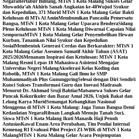
Negara
Bertabur Bintang, MTsN 1 Kota Malang Sukses Gelar
Muwadda’ah Akhiris Sanah Angkatan ke-48
Wujud Syukur
dan Kepedulian, 371 Murid MTsN 1 Kota Malang Gelar Bakti
Kelulusan di MTs Al Amin
Membumikan Pancasila Pemersatu
Bangsa, MTsN 1 Kota Malang Gelar Upacara Bendera
Sidang
Pleno Kelulusan MTsN 1 Kota Malang Diwarnai Capaian Nilai
Sempurna
MTsN 1 Kota Malang Gelar Penyembelihan Hewan
Kurban, Tanamkan Nilai Syukur dan Kepedulian
Sosial
Membentuk Generasi Cerdas dan Berkarakter: MTsN 1
Kota Malang Gelar Asesmen Sumatif Akhir Tahun (ASAT)
2025/2026
Menanam Inspirasi dan Ketulusan: MTsN 1 Kota
Malang Resmi Lepas 18 Mahasiswa Asistensi Mengajar
Universitas Negeri Malang
Akselerasi Kelas Koding dan
Robotik, MTsN 1 Kota Malang Gali Ilmu ke SMP
Muhammadiyah Plus Gunungpring
Selesai dengan Diri Sendiri:
Kunci Sukses Transformasi Guru dan Inovasi Madrasah
Menurut Dr. Akhmad Sruji Bahtiar
Matsanewa Sukses Gelar
Puncak Kokurikuler dan Bazar Amal 2026, Unjuk Bakat dan
Lelang Karya Murid
Semangat Kebangkitan Nasional
Menggema di MTsN 1 Kota Malang: Jaga Tunas Bangsa Demi
Kedaulatan Negara
Ribuan Langkah Menuju Tanah Suci,
Siswa MTsN 1 Kota Malang Ikuti Manasik Haji Penuh
Antusias
Kawal Enam Area Perubahan, Tim Penilai Internal
Kemenag RI Evaluasi Pilot Project ZI-WBK di MTsN 1 Kota
Malang
MTsN 1 Kota Malang Gelar Acara Penjemputan