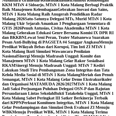
Nusantara Gramedia-Kemendikdasmen
Sambut Rombongan
KKM MTsN 4 Sidoarjo, MTsN 1 Kota Malang Berbagi Praktik
Baik Manajemen Kelembagaan
Gebrakan Inovasi dan Sains,
MTsN 1 Kota Malang Raih Anugerah Pendidikan Radar
Malang 2026
Satu-Satunya Delegasi MTs, Murid MTsN 1 Kota
Malang Ukir Sejarah Amankan 3 Penghargaan Sementara di
GYIS 2026
Penuh Antusias, Civitas Akademika MTsN 1 Kota
Malang Gelorakan Edukasi Genre Bersama Komisi IX DPR RI
dan BKKBN
Lewat Seni Peran, Teater Matsanewa Suarakan
Pesan Anti-Bullying di PAGSETA #4 Sanggar Angkasa
Menuju
Predikat Wilayah Bebas dari Korupsi, Tim Inti ZI MTsN 1
Kota Malang Ikuti Simulasi Wawancara Penilaian
Nasional
Sinergi Menuju Madrasah Unggul: Komite dan
Manajemen MTsN 1 Kota Malang Gelar Rakor Sosialisasi
RKAM
Sinergi Menuju Madrasah Unggul: MTsN 7 Kediri
Lakukan Studi Tiru Pembangunan Zona Integritas dan Tata
Kelola Media Sosial di MTsN 1 Kota Malang
Meriah dan Penuh
Semangat, MTsN 1 Kota Malang Gelar Demo Ekstrakurikuler
dan Organisasi MATAMUDA 2026/2027
MTsN 1 Kota Malang
Jadi Saksi Perjuangan Puluhan Delegasi OSN-P dan Rajutan
Persaudaraan Lintas Sekolah
Bukti Tatakelola Unggul, MTsN 1
Kota Malang Sabet Peringkat III Satker Berkinerja Terbaik
dari KPPN
Perkuat Komitmen Integritas, MTsN 1 Kota Malang
Gelar Pendampingan dan Simulasi Desk Evaluasi ZI Menuju
WBK
Menuju Predikat WBK, MTsN 1 Kota Malang Terima