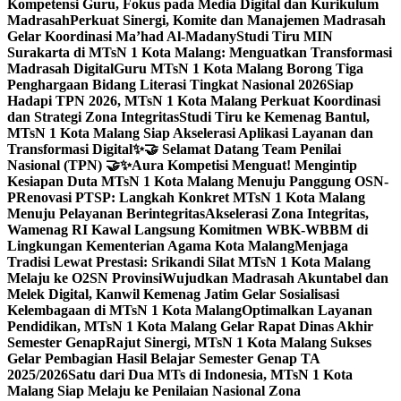
Kompetensi Guru, Fokus pada Media Digital dan Kurikulum
Madrasah
Perkuat Sinergi, Komite dan Manajemen Madrasah
Gelar Koordinasi Ma’had Al-Madany
Studi Tiru MIN
Surakarta di MTsN 1 Kota Malang: Menguatkan Transformasi
Madrasah Digital
Guru MTsN 1 Kota Malang Borong Tiga
Penghargaan Bidang Literasi Tingkat Nasional 2026
Siap
Hadapi TPN 2026, MTsN 1 Kota Malang Perkuat Koordinasi
dan Strategi Zona Integritas
Studi Tiru ke Kemenag Bantul,
MTsN 1 Kota Malang Siap Akselerasi Aplikasi Layanan dan
Transformasi Digital
✨🤝 Selamat Datang Team Penilai
Nasional (TPN) 🤝✨
Aura Kompetisi Menguat! Mengintip
Kesiapan Duta MTsN 1 Kota Malang Menuju Panggung OSN-
P
Renovasi PTSP: Langkah Konkret MTsN 1 Kota Malang
Menuju Pelayanan Berintegritas
Akselerasi Zona Integritas,
Wamenag RI Kawal Langsung Komitmen WBK-WBBM di
Lingkungan Kementerian Agama Kota Malang
Menjaga
Tradisi Lewat Prestasi: Srikandi Silat MTsN 1 Kota Malang
Melaju ke O2SN Provinsi
Wujudkan Madrasah Akuntabel dan
Melek Digital, Kanwil Kemenag Jatim Gelar Sosialisasi
Kelembagaan di MTsN 1 Kota Malang
Optimalkan Layanan
Pendidikan, MTsN 1 Kota Malang Gelar Rapat Dinas Akhir
Semester Genap
Rajut Sinergi, MTsN 1 Kota Malang Sukses
Gelar Pembagian Hasil Belajar Semester Genap TA
2025/2026
Satu dari Dua MTs di Indonesia, MTsN 1 Kota
Malang Siap Melaju ke Penilaian Nasional Zona