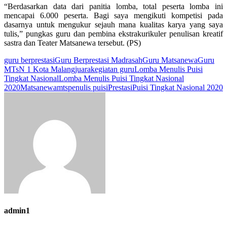
“Berdasarkan data dari panitia lomba, total peserta lomba ini
mencapai 6.000 peserta. Bagi saya mengikuti kompetisi pada
dasarnya untuk mengukur sejauh mana kualitas karya yang saya
tulis,” pungkas guru dan pembina ekstrakurikuler penulisan kreatif
sastra dan Teater Matsanewa tersebut. (PS)
guru berprestasi
Guru Berprestasi Madrasah
Guru Matsanewa
Guru
MTsN 1 Kota Malang
juara
kegiatan guru
Lomba Menulis Puisi
Tingkat Nasional
Lomba Menulis Puisi Tingkat Nasional
2020
Matsanewa
mts
penulis puisi
Prestasi
Puisi Tingkat Nasional 2020
admin1