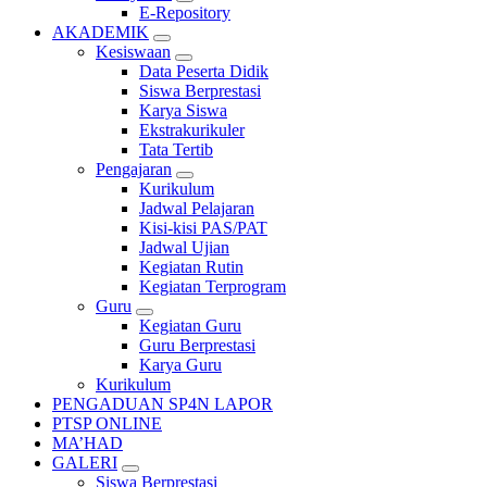
E-Repository
AKADEMIK
Kesiswaan
Data Peserta Didik
Siswa Berprestasi
Karya Siswa
Ekstrakurikuler
Tata Tertib
Pengajaran
Kurikulum
Jadwal Pelajaran
Kisi-kisi PAS/PAT
Jadwal Ujian
Kegiatan Rutin
Kegiatan Terprogram
Guru
Kegiatan Guru
Guru Berprestasi
Karya Guru
Kurikulum
PENGADUAN SP4N LAPOR
PTSP ONLINE
MA’HAD
GALERI
Siswa Berprestasi