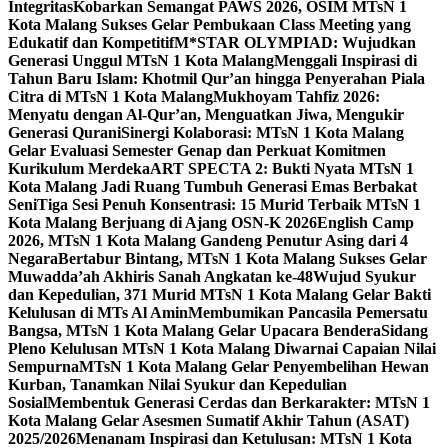
Integritas
Kobarkan Semangat PAWS 2026, OSIM MTsN 1
Kota Malang Sukses Gelar Pembukaan Class Meeting yang
Edukatif dan Kompetitif
M*STAR OLYMPIAD: Wujudkan
Generasi Unggul MTsN 1 Kota Malang
Menggali Inspirasi di
Tahun Baru Islam: Khotmil Qur’an hingga Penyerahan Piala
Citra di MTsN 1 Kota Malang
Mukhoyam Tahfiz 2026:
Menyatu dengan Al-Qur’an, Menguatkan Jiwa, Mengukir
Generasi Qurani
Sinergi Kolaborasi: MTsN 1 Kota Malang
Gelar Evaluasi Semester Genap dan Perkuat Komitmen
Kurikulum Merdeka
ART SPECTA 2: Bukti Nyata MTsN 1
Kota Malang Jadi Ruang Tumbuh Generasi Emas Berbakat
Seni
Tiga Sesi Penuh Konsentrasi: 15 Murid Terbaik MTsN 1
Kota Malang Berjuang di Ajang OSN-K 2026
English Camp
2026, MTsN 1 Kota Malang Gandeng Penutur Asing dari 4
Negara
Bertabur Bintang, MTsN 1 Kota Malang Sukses Gelar
Muwadda’ah Akhiris Sanah Angkatan ke-48
Wujud Syukur
dan Kepedulian, 371 Murid MTsN 1 Kota Malang Gelar Bakti
Kelulusan di MTs Al Amin
Membumikan Pancasila Pemersatu
Bangsa, MTsN 1 Kota Malang Gelar Upacara Bendera
Sidang
Pleno Kelulusan MTsN 1 Kota Malang Diwarnai Capaian Nilai
Sempurna
MTsN 1 Kota Malang Gelar Penyembelihan Hewan
Kurban, Tanamkan Nilai Syukur dan Kepedulian
Sosial
Membentuk Generasi Cerdas dan Berkarakter: MTsN 1
Kota Malang Gelar Asesmen Sumatif Akhir Tahun (ASAT)
2025/2026
Menanam Inspirasi dan Ketulusan: MTsN 1 Kota