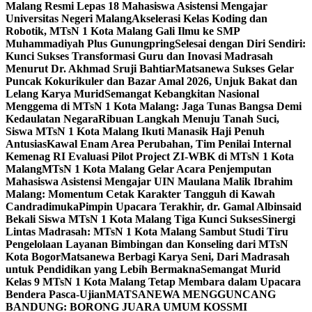
Malang Resmi Lepas 18 Mahasiswa Asistensi Mengajar
Universitas Negeri Malang
Akselerasi Kelas Koding dan
Robotik, MTsN 1 Kota Malang Gali Ilmu ke SMP
Muhammadiyah Plus Gunungpring
Selesai dengan Diri Sendiri:
Kunci Sukses Transformasi Guru dan Inovasi Madrasah
Menurut Dr. Akhmad Sruji Bahtiar
Matsanewa Sukses Gelar
Puncak Kokurikuler dan Bazar Amal 2026, Unjuk Bakat dan
Lelang Karya Murid
Semangat Kebangkitan Nasional
Menggema di MTsN 1 Kota Malang: Jaga Tunas Bangsa Demi
Kedaulatan Negara
Ribuan Langkah Menuju Tanah Suci,
Siswa MTsN 1 Kota Malang Ikuti Manasik Haji Penuh
Antusias
Kawal Enam Area Perubahan, Tim Penilai Internal
Kemenag RI Evaluasi Pilot Project ZI-WBK di MTsN 1 Kota
Malang
MTsN 1 Kota Malang Gelar Acara Penjemputan
Mahasiswa Asistensi Mengajar UIN Maulana Malik Ibrahim
Malang: Momentum Cetak Karakter Tangguh di Kawah
Candradimuka
Pimpin Upacara Terakhir, dr. Gamal Albinsaid
Bekali Siswa MTsN 1 Kota Malang Tiga Kunci Sukses
Sinergi
Lintas Madrasah: MTsN 1 Kota Malang Sambut Studi Tiru
Pengelolaan Layanan Bimbingan dan Konseling dari MTsN
Kota Bogor
Matsanewa Berbagi Karya Seni, Dari Madrasah
untuk Pendidikan yang Lebih Bermakna
Semangat Murid
Kelas 9 MTsN 1 Kota Malang Tetap Membara dalam Upacara
Bendera Pasca-Ujian
MATSANEWA MENGGUNCANG
BANDUNG: BORONG JUARA UMUM KOSSMI