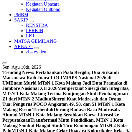
Kegiatan Upacara
Kegiatan Outbond
PMBM
SAKIP
RENSTRA
PERKIN
LKJ
MATSA GEMILANG
AREA ZI
zi – eviden
Sen. Agu 10th, 2026
Trending News:
Pertahankan Piala Bergilir, Dua Srikandi
Matsanewa Raih Juara 1 OLIMPIPS Nasional 2026 di
UM
Enam Murid MTsN 1 Kota Malang Jadi Duta Pramuka di
Jambore Nasional XII 2026
Memperkuat Sinergi dan Integritas,
MTsN 1 Kota Malang Terima Kunjungan Studi Pembangunan
ZI dari MTsN 2 Madiun
Sinergi Kuat Madrasah dan Orang
Tua: Pengurus POCO Angkatan 49, 50, dan 51 MTsN 1 Kota
Malang Resmi Terbentuk
Dorong Budaya Baca Madrasah,
Alumni MTsN 1 Kota Malang Serahkan Karya Literasi ke
Perpustakaan
Transformasi Mutu Pendidikan, MTsN 1 Kota
Malang Sambut Hangat Studi Tiru Rombongan MTsN 2 Kota
Palu
MTsN 1 Kota Malang Gelar Upacara Kokurikuler Kelas 9,