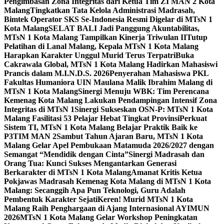
Pengimbasan Zona Integritas dari Ketua Tim ZI MAN 2 Kota
Malang
Tingkatkan Tata Kelola Administrasi Madrasah,
Bimtek Operator SKS Se-Indonesia Resmi Digelar di MTsN 1
Kota Malang
SELAT BALI Jadi Panggung Akuntabilitas,
MTsN 1 Kota Malang Tampilkan Kinerja Triwulan II
Tutup
Pelatihan di Lanal Malang, Kepala MTsN 1 Kota Malang
Harapkan Karakter Unggul Murid Terus Terpatri
Buka
Cakrawala Global, MTsN 1 Kota Malang Hadirkan Mahasiswi
Prancis dalam M.I.N.D.S. 2026
Penyerahan Mahasiswa PKL
Fakultas Humaniora UIN Maulana Malik Ibrahim Malang di
MTsN 1 Kota Malang
Sinergi Menuju WBK: Tim Perencana
Kemenag Kota Malang Lakukan Pendampingan Intensif Zona
Integritas di MTsN 1
Sinergi Sukseskan OSN-P: MTsN 1 Kota
Malang Fasilitasi 53 Pelajar Hebat Tingkat Provinsi
Perkuat
Sistem TI, MTsN 1 Kota Malang Belajar Praktik Baik ke
P3TIM MAN 2
Sambut Tahun Ajaran Baru, MTsN 1 Kota
Malang Gelar Apel Pembukaan Matamuda 2026/2027 dengan
Semangat “Mendidik dengan Cinta”
Sinergi Madrasah dan
Orang Tua: Kunci Sukses Mengantarkan Generasi
Berkarakter di MTsN 1 Kota Malang
Amanat Kritis Ketua
Pokjawas Madrasah Kemenag Kota Malang di MTsN 1 Kota
Malang: Secanggih Apa Pun Teknologi, Guru Adalah
Pembentuk Karakter Sejati
Keren! Murid MTsN 1 Kota
Malang Raih Penghargaan di Ajang Internasional AYIMUN
2026
MTsN 1 Kota Malang Gelar Workshop Peningkatan