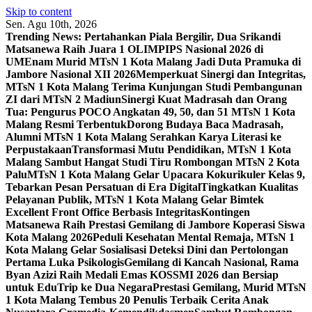
Skip to content
Sen. Agu 10th, 2026
Trending News:
Pertahankan Piala Bergilir, Dua Srikandi
Matsanewa Raih Juara 1 OLIMPIPS Nasional 2026 di
UM
Enam Murid MTsN 1 Kota Malang Jadi Duta Pramuka di
Jambore Nasional XII 2026
Memperkuat Sinergi dan Integritas,
MTsN 1 Kota Malang Terima Kunjungan Studi Pembangunan
ZI dari MTsN 2 Madiun
Sinergi Kuat Madrasah dan Orang
Tua: Pengurus POCO Angkatan 49, 50, dan 51 MTsN 1 Kota
Malang Resmi Terbentuk
Dorong Budaya Baca Madrasah,
Alumni MTsN 1 Kota Malang Serahkan Karya Literasi ke
Perpustakaan
Transformasi Mutu Pendidikan, MTsN 1 Kota
Malang Sambut Hangat Studi Tiru Rombongan MTsN 2 Kota
Palu
MTsN 1 Kota Malang Gelar Upacara Kokurikuler Kelas 9,
Tebarkan Pesan Persatuan di Era Digital
Tingkatkan Kualitas
Pelayanan Publik, MTsN 1 Kota Malang Gelar Bimtek
Excellent Front Office Berbasis Integritas
Kontingen
Matsanewa Raih Prestasi Gemilang di Jambore Koperasi Siswa
Kota Malang 2026
Peduli Kesehatan Mental Remaja, MTsN 1
Kota Malang Gelar Sosialisasi Deteksi Dini dan Pertolongan
Pertama Luka Psikologis
Gemilang di Kancah Nasional, Rama
Byan Azizi Raih Medali Emas KOSSMI 2026 dan Bersiap
untuk EduTrip ke Dua Negara
Prestasi Gemilang, Murid MTsN
1 Kota Malang Tembus 20 Penulis Terbaik Cerita Anak