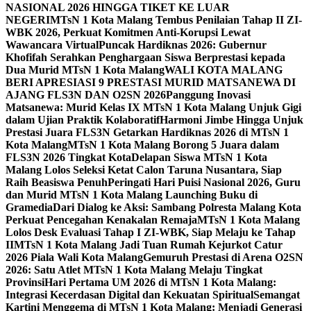
NASIONAL 2026 HINGGA TIKET KE LUAR
NEGERI
MTsN 1 Kota Malang Tembus Penilaian Tahap II ZI-
WBK 2026, Perkuat Komitmen Anti-Korupsi Lewat
Wawancara Virtual
Puncak Hardiknas 2026: Gubernur
Khofifah Serahkan Penghargaan Siswa Berprestasi kepada
Dua Murid MTsN 1 Kota Malang
WALI KOTA MALANG
BERI APRESIASI 9 PRESTASI MURID MATSANEWA DI
AJANG FLS3N DAN O2SN 2026
Panggung Inovasi
Matsanewa: Murid Kelas IX MTsN 1 Kota Malang Unjuk Gigi
dalam Ujian Praktik Kolaboratif
Harmoni Jimbe Hingga Unjuk
Prestasi Juara FLS3N Getarkan Hardiknas 2026 di MTsN 1
Kota Malang
MTsN 1 Kota Malang Borong 5 Juara dalam
FLS3N 2026 Tingkat Kota
Delapan Siswa MTsN 1 Kota
Malang Lolos Seleksi Ketat Calon Taruna Nusantara, Siap
Raih Beasiswa Penuh
Peringati Hari Puisi Nasional 2026, Guru
dan Murid MTsN 1 Kota Malang Launching Buku di
Gramedia
Dari Dialog ke Aksi: Sambang Polresta Malang Kota
Perkuat Pencegahan Kenakalan Remaja
MTsN 1 Kota Malang
Lolos Desk Evaluasi Tahap I ZI-WBK, Siap Melaju ke Tahap
II
MTsN 1 Kota Malang Jadi Tuan Rumah Kejurkot Catur
2026 Piala Wali Kota Malang
Gemuruh Prestasi di Arena O2SN
2026: Satu Atlet MTsN 1 Kota Malang Melaju Tingkat
Provinsi
Hari Pertama UM 2026 di MTsN 1 Kota Malang:
Integrasi Kecerdasan Digital dan Kekuatan Spiritual
Semangat
Kartini Menggema di MTsN 1 Kota Malang: Menjadi Generasi