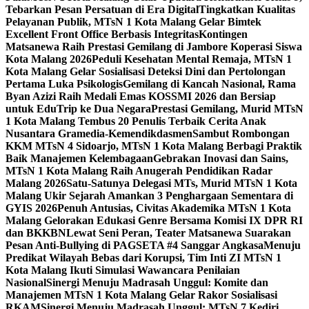
Tebarkan Pesan Persatuan di Era Digital
Tingkatkan Kualitas
Pelayanan Publik, MTsN 1 Kota Malang Gelar Bimtek
Excellent Front Office Berbasis Integritas
Kontingen
Matsanewa Raih Prestasi Gemilang di Jambore Koperasi Siswa
Kota Malang 2026
Peduli Kesehatan Mental Remaja, MTsN 1
Kota Malang Gelar Sosialisasi Deteksi Dini dan Pertolongan
Pertama Luka Psikologis
Gemilang di Kancah Nasional, Rama
Byan Azizi Raih Medali Emas KOSSMI 2026 dan Bersiap
untuk EduTrip ke Dua Negara
Prestasi Gemilang, Murid MTsN
1 Kota Malang Tembus 20 Penulis Terbaik Cerita Anak
Nusantara Gramedia-Kemendikdasmen
Sambut Rombongan
KKM MTsN 4 Sidoarjo, MTsN 1 Kota Malang Berbagi Praktik
Baik Manajemen Kelembagaan
Gebrakan Inovasi dan Sains,
MTsN 1 Kota Malang Raih Anugerah Pendidikan Radar
Malang 2026
Satu-Satunya Delegasi MTs, Murid MTsN 1 Kota
Malang Ukir Sejarah Amankan 3 Penghargaan Sementara di
GYIS 2026
Penuh Antusias, Civitas Akademika MTsN 1 Kota
Malang Gelorakan Edukasi Genre Bersama Komisi IX DPR RI
dan BKKBN
Lewat Seni Peran, Teater Matsanewa Suarakan
Pesan Anti-Bullying di PAGSETA #4 Sanggar Angkasa
Menuju
Predikat Wilayah Bebas dari Korupsi, Tim Inti ZI MTsN 1
Kota Malang Ikuti Simulasi Wawancara Penilaian
Nasional
Sinergi Menuju Madrasah Unggul: Komite dan
Manajemen MTsN 1 Kota Malang Gelar Rakor Sosialisasi
RKAM
Sinergi Menuju Madrasah Unggul: MTsN 7 Kediri