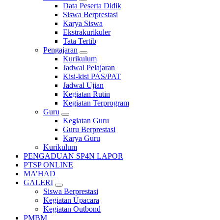
Data Peserta Didik
Siswa Berprestasi
Karya Siswa
Ekstrakurikuler
Tata Tertib
Pengajaran
Kurikulum
Jadwal Pelajaran
Kisi-kisi PAS/PAT
Jadwal Ujian
Kegiatan Rutin
Kegiatan Terprogram
Guru
Kegiatan Guru
Guru Berprestasi
Karya Guru
Kurikulum
PENGADUAN SP4N LAPOR
PTSP ONLINE
MA’HAD
GALERI
Siswa Berprestasi
Kegiatan Upacara
Kegiatan Outbond
PMBM