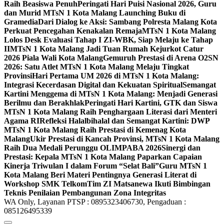
Raih Beasiswa Penuh
Peringati Hari Puisi Nasional 2026, Guru
dan Murid MTsN 1 Kota Malang Launching Buku di
Gramedia
Dari Dialog ke Aksi: Sambang Polresta Malang Kota
Perkuat Pencegahan Kenakalan Remaja
MTsN 1 Kota Malang
Lolos Desk Evaluasi Tahap I ZI-WBK, Siap Melaju ke Tahap
II
MTsN 1 Kota Malang Jadi Tuan Rumah Kejurkot Catur
2026 Piala Wali Kota Malang
Gemuruh Prestasi di Arena O2SN
2026: Satu Atlet MTsN 1 Kota Malang Melaju Tingkat
Provinsi
Hari Pertama UM 2026 di MTsN 1 Kota Malang:
Integrasi Kecerdasan Digital dan Kekuatan Spiritual
Semangat
Kartini Menggema di MTsN 1 Kota Malang: Menjadi Generasi
Berilmu dan Berakhlak
Peringati Hari Kartini, GTK dan Siswa
MTsN 1 Kota Malang Raih Penghargaan Literasi dari Menteri
Agama RI
Refleksi Halalbihalal dan Semangat Kartini: DWP
MTsN 1 Kota Malang Raih Prestasi di Kemenag Kota
Malang
Ukir Prestasi di Kancah Provinsi, MTsN 1 Kota Malang
Raih Dua Medali Perunggu OLIMPABA 2026
Sinergi dan
Prestasi: Kepala MTsN 1 Kota Malang Paparkan Capaian
Kinerja Triwulan I dalam Forum “Selat Bali”
Guru MTsN 1
Kota Malang Beri Materi Pentingnya Generasi Literat di
Workshop SMK Telkom
Tim ZI Matsanewa Ikuti Bimbingan
Teknis Penilaian Pembangunan Zona Integritas
WA Only, Layanan PTSP : 0895323406730, Pengaduan :
085126495339