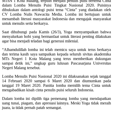
MTsN 1 Kota Malang, terpilih menjadi penulis puisi bertema Cinta
dalam Lomba Menulis Puisi Tingkat Nasional 2020. Puisinya
dibukukan dalam antologi puisi tema “Cinta” yang diadakan oleh
CV Lomba Nulis Nawacita Media. Lomba ini bertujuan untuk
menambah literasi masyarakat Indonesia dan mengajak masyarakat
untuk menulis serta berkarya.
Saat dihubungi pada Kamis (26/3), Yoga menyampaikan bahwa
menyalurkan hobi yang bermanfaat untuk literasi penting dilakukan
agar bisa menjadi teladan bagi generasi milenial.
“Alhamdulillah lomba ini telah memicu saya untuk terus berkarya
dan terima kasih saya sampaikan kepada seluruh sivitas akademika
MTs Negeri 1 Kota Malang yang terus memberikan dukungan
sampai detik ini,” ungkap guru lulusan Pascasarjana Universitas
Negeri Malang tersebut.
Lomba Menulis Puisi Nasional 2020 ini dilaksanakan sejak tanggal
14 Februari 2020 sampai 6 Maret 2020 dan diumumkan pada
tanggal 19 Maret 2020. Panitia lomba memilih tema Cinta untuk
mengabadikan kisah cinta penulis puisi seluruh Indonesia.
Dalam lomba ini dipilih tiga pemenang lomba yang mendapatkan
uang tunai, piagam, dan apresiasi lainnya. Meski Yoga tidak meraih
juara, ia tidak pernah patah semangat.