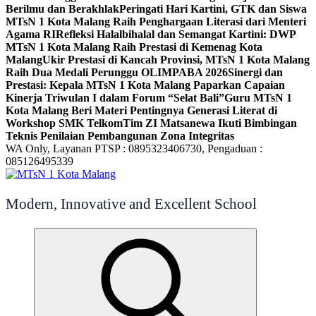
Berilmu dan Berakhlak
Peringati Hari Kartini, GTK dan Siswa
MTsN 1 Kota Malang Raih Penghargaan Literasi dari Menteri
Agama RI
Refleksi Halalbihalal dan Semangat Kartini: DWP
MTsN 1 Kota Malang Raih Prestasi di Kemenag Kota
Malang
Ukir Prestasi di Kancah Provinsi, MTsN 1 Kota Malang
Raih Dua Medali Perunggu OLIMPABA 2026
Sinergi dan
Prestasi: Kepala MTsN 1 Kota Malang Paparkan Capaian
Kinerja Triwulan I dalam Forum “Selat Bali”
Guru MTsN 1
Kota Malang Beri Materi Pentingnya Generasi Literat di
Workshop SMK Telkom
Tim ZI Matsanewa Ikuti Bimbingan
Teknis Penilaian Pembangunan Zona Integritas
WA Only, Layanan PTSP : 0895323406730, Pengaduan :
085126495339
Modern, Innovative and Excellent School