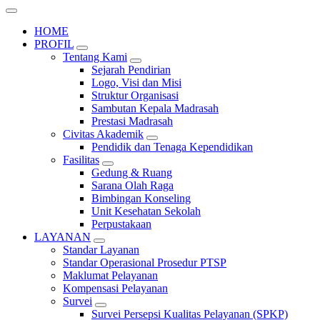
HOME
PROFIL
Tentang Kami
Sejarah Pendirian
Logo, Visi dan Misi
Struktur Organisasi
Sambutan Kepala Madrasah
Prestasi Madrasah
Civitas Akademik
Pendidik dan Tenaga Kependidikan
Fasilitas
Gedung & Ruang
Sarana Olah Raga
Bimbingan Konseling
Unit Kesehatan Sekolah
Perpustakaan
LAYANAN
Standar Layanan
Standar Operasional Prosedur PTSP
Maklumat Pelayanan
Kompensasi Pelayanan
Survei
Survei Persepsi Kualitas Pelayanan (SPKP)