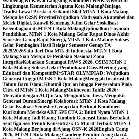
Wamenag RI Kawal Langsung Komitmen WBK-WBBM di
Lingkungan Kementerian Agama Kota Malang
Menjaga
Tradisi Lewat Prestasi: Srikandi Silat MTsN 1 Kota Malang
Melaju ke O2SN Provinsi
Wujudkan Madrasah Akuntabel dan
Melek Digital, Kanwil Kemenag Jatim Gelar Sosialisasi
Kelembagaan di MTsN 1 Kota Malang
Optimalkan Layanan
Pendidikan, MTsN 1 Kota Malang Gelar Rapat Dinas Akhir
Semester Genap
Rajut Sinergi, MTsN 1 Kota Malang Sukses
Gelar Pembagian Hasil Belajar Semester Genap TA
2025/2026
Satu dari Dua MTs di Indonesia, MTsN 1 Kota
Malang Siap Melaju ke Penilaian Nasional Zona
Integritas
Kobarkan Semangat PAWS 2026, OSIM MTsN 1
Kota Malang Sukses Gelar Pembukaan Class Meeting yang
Edukatif dan Kompetitif
M*STAR OLYMPIAD: Wujudkan
Generasi Unggul MTsN 1 Kota Malang
Menggali Inspirasi di
Tahun Baru Islam: Khotmil Qur’an hingga Penyerahan Piala
Citra di MTsN 1 Kota Malang
Mukhoyam Tahfiz 2026:
Menyatu dengan Al-Qur’an, Menguatkan Jiwa, Mengukir
Generasi Qurani
Sinergi Kolaborasi: MTsN 1 Kota Malang
Gelar Evaluasi Semester Genap dan Perkuat Komitmen
Kurikulum Merdeka
ART SPECTA 2: Bukti Nyata MTsN 1
Kota Malang Jadi Ruang Tumbuh Generasi Emas Berbakat
Seni
Tiga Sesi Penuh Konsentrasi: 15 Murid Terbaik MTsN 1
Kota Malang Berjuang di Ajang OSN-K 2026
English Camp
2026, MTsN 1 Kota Malang Gandeng Penutur Asing dari 4