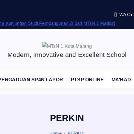
WA Onl
rima Kunjungan Studi Pembangunan ZI dari MTsN 2 Madiun
Modern, Innovative and Excellent School
PENGADUAN SP4N LAPOR
PTSP ONLINE
MA’HAD
PERKIN
Home
PERKIN