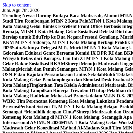
Skip to content
Jum. Agu 7th, 2026
Trending News:
Dorong Budaya Baca Madrasah, Alumni MTsN 1
Studi Tiru Rombongan MTsN 2 Kota Palu
MTsN 1 Kota Malang G
Kota Malang Gelar Bimtek Excellent Front Office Berbasis Integ
Remaja, MTsN 1 Kota Malang Gelar Sosialisasi Deteksi Dini da
Bersiap untuk EduTrip ke Dua Negara
Prestasi Gemilang, Mur
KKM MTsN 4 Sidoarjo, MTsN 1 Kota Malang Berbagi Praktik
2026
Satu-Satunya Delegasi MTs, Murid MTsN 1 Kota Malang U
Gelorakan Edukasi Genre Bersama Komisi IX DPR RI dan B
Wilayah Bebas dari Korupsi, Tim Inti ZI MTsN 1 Kota Malang I
Gelar Rakor Sosialisasi RKAM
Sinergi Menuju Madrasah Unggul
Malang
Meriah dan Penuh Semangat, MTsN 1 Kota Malang Gel
OSN-P dan Rajutan Persaudaraan Lintas Sekolah
Bukti Tatakel
Kota Malang Gelar Pendampingan dan Simulasi Desk Evaluas
Kota Malang
Tingkatkan Tata Kelola Administrasi Madrasah, B
Kota Malang Tampilkan Kinerja Triwulan II
Tutup Pelatihan d
Kota Malang Hadirkan Mahasiswi Prancis dalam M.I.N.D.S. 20
WBK: Tim Perencana Kemenag Kota Malang Lakukan Pendampin
Provinsi
Perkuat Sistem TI, MTsN 1 Kota Malang Belajar Prak
Semangat “Mendidik dengan Cinta”
Sinergi Madrasah dan Oran
Kemenag Kota Malang di MTsN 1 Kota Malang: Secanggih Apa 
Internasional AYIMUN 2026
MTsN 1 Kota Malang Gelar Worksh
Madrasah Gelar Koordinasi Ma’had Al-Madany
Studi Tiru MIN