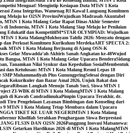
 Zona Integritas
Studi Tiru ke Kemenag Bantul, MTsN 1 Kota
mpetisi Menguat! Mengintip Kesiapan Duta MTsN 1 Kota
lerasi Zona Integritas, Wamenag RI Kawal Langsung Komitmen
lang Melaju ke O2SN Provinsi
Wujudkan Madrasah Akuntabel
, MTsN 1 Kota Malang Gelar Rapat Dinas Akhir Semester
s di Indonesia, MTsN 1 Kota Malang Siap Melaju ke Penilaian
g Edukatif dan Kompetitif
M*STAR OLYMPIAD: Wujudkan
di MTsN 1 Kota Malang
Mukhoyam Tahfiz 2026: Menyatu dengan
nap dan Perkuat Komitmen Kurikulum Merdeka
ART SPECTA 2:
erbaik MTsN 1 Kota Malang Berjuang di Ajang OSN-K
kses Gelar Muwadda’ah Akhiris Sanah Angkatan ke-48
Wujud
tu Bangsa, MTsN 1 Kota Malang Gelar Upacara Bendera
Sidang
n, Tanamkan Nilai Syukur dan Kepedulian Sosial
Membentuk
si dan Ketulusan: MTsN 1 Kota Malang Resmi Lepas 18
u ke SMP Muhammadiyah Plus Gunungpring
Selesai dengan Diri
cak Kokurikuler dan Bazar Amal 2026, Unjuk Bakat dan
Negara
Ribuan Langkah Menuju Tanah Suci, Siswa MTsN 1
Project ZI-WBK di MTsN 1 Kota Malang
MTsN 1 Kota Malang
ngguh di Kawah Candradimuka
Pimpin Upacara Terakhir, dr.
udi Tiru Pengelolaan Layanan Bimbingan dan Konseling dari
as 9 MTsN 1 Kota Malang Tetap Membara dalam Upacara
NGGA TIKET KE LUAR NEGERI
MTsN 1 Kota Malang
ubernur Khofifah Serahkan Penghargaan Siswa Berprestasi
JANG FLS3N DAN O2SN 2026
Panggung Inovasi Matsanewa:
FLS3N Getarkan Hardiknas 2026 di MTsN 1 Kota Malang
MTsN