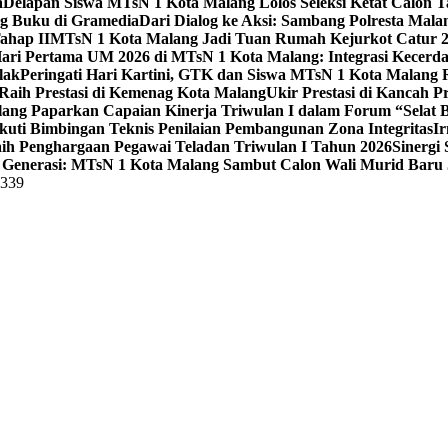
a
Delapan Siswa MTsN 1 Kota Malang Lolos Seleksi Ketat Calon T
ng Buku di Gramedia
Dari Dialog ke Aksi: Sambang Polresta Mal
ahap II
MTsN 1 Kota Malang Jadi Tuan Rumah Kejurkot Catur 20
ari Pertama UM 2026 di MTsN 1 Kota Malang: Integrasi Kecerdas
lak
Peringati Hari Kartini, GTK dan Siswa MTsN 1 Kota Malang 
Raih Prestasi di Kemenag Kota Malang
Ukir Prestasi di Kancah 
lang Paparkan Capaian Kinerja Triwulan I dalam Forum “Selat B
uti Bimbingan Teknis Penilaian Pembangunan Zona Integritas
Ir
aih Penghargaan Pegawai Teladan Triwulan I Tahun 2026
Sinergi
Generasi: MTsN 1 Kota Malang Sambut Calon Wali Murid Baru J
5339