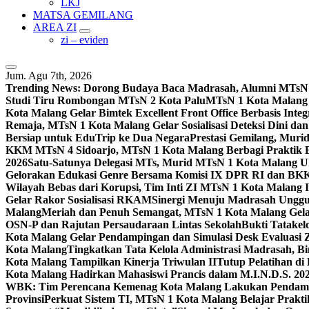
LKJ
MATSA GEMILANG
AREA ZI
zi – eviden
Jum. Agu 7th, 2026
Trending News:
Dorong Budaya Baca Madrasah, Alumni MTsN 1
Studi Tiru Rombongan MTsN 2 Kota Palu
MTsN 1 Kota Malang G
Kota Malang Gelar Bimtek Excellent Front Office Berbasis Integ
Remaja, MTsN 1 Kota Malang Gelar Sosialisasi Deteksi Dini da
Bersiap untuk EduTrip ke Dua Negara
Prestasi Gemilang, Mur
KKM MTsN 4 Sidoarjo, MTsN 1 Kota Malang Berbagi Praktik
2026
Satu-Satunya Delegasi MTs, Murid MTsN 1 Kota Malang U
Gelorakan Edukasi Genre Bersama Komisi IX DPR RI dan B
Wilayah Bebas dari Korupsi, Tim Inti ZI MTsN 1 Kota Malang I
Gelar Rakor Sosialisasi RKAM
Sinergi Menuju Madrasah Unggul
Malang
Meriah dan Penuh Semangat, MTsN 1 Kota Malang Gel
OSN-P dan Rajutan Persaudaraan Lintas Sekolah
Bukti Tatakel
Kota Malang Gelar Pendampingan dan Simulasi Desk Evaluas
Kota Malang
Tingkatkan Tata Kelola Administrasi Madrasah, B
Kota Malang Tampilkan Kinerja Triwulan II
Tutup Pelatihan d
Kota Malang Hadirkan Mahasiswi Prancis dalam M.I.N.D.S. 20
WBK: Tim Perencana Kemenag Kota Malang Lakukan Pendampin
Provinsi
Perkuat Sistem TI, MTsN 1 Kota Malang Belajar Prak