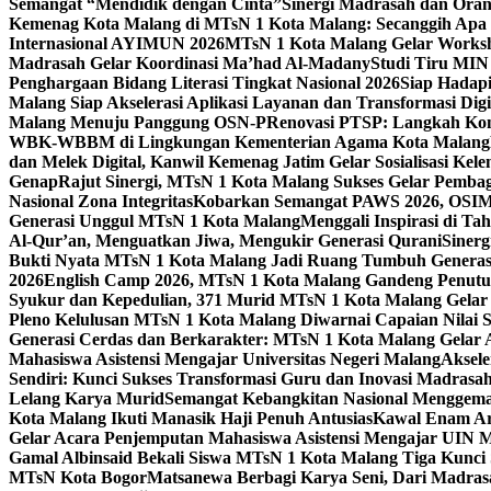
Semangat “Mendidik dengan Cinta”
Sinergi Madrasah dan Oran
Kemenag Kota Malang di MTsN 1 Kota Malang: Secanggih Apa 
Internasional AYIMUN 2026
MTsN 1 Kota Malang Gelar Worksh
Madrasah Gelar Koordinasi Ma’had Al-Madany
Studi Tiru MIN
Penghargaan Bidang Literasi Tingkat Nasional 2026
Siap Hadapi
Malang Siap Akselerasi Aplikasi Layanan dan Transformasi Digi
Malang Menuju Panggung OSN-P
Renovasi PTSP: Langkah Kon
WBK-WBBM di Lingkungan Kementerian Agama Kota Malang
dan Melek Digital, Kanwil Kemenag Jatim Gelar Sosialisasi Ke
Genap
Rajut Sinergi, MTsN 1 Kota Malang Sukses Gelar Pembag
Nasional Zona Integritas
Kobarkan Semangat PAWS 2026, OSIM M
Generasi Unggul MTsN 1 Kota Malang
Menggali Inspirasi di T
Al-Qur’an, Menguatkan Jiwa, Mengukir Generasi Qurani
Siner
Bukti Nyata MTsN 1 Kota Malang Jadi Ruang Tumbuh Generas
2026
English Camp 2026, MTsN 1 Kota Malang Gandeng Penutur
Syukur dan Kepedulian, 371 Murid MTsN 1 Kota Malang Gelar 
Pleno Kelulusan MTsN 1 Kota Malang Diwarnai Capaian Nilai
Generasi Cerdas dan Berkarakter: MTsN 1 Kota Malang Gelar 
Mahasiswa Asistensi Mengajar Universitas Negeri Malang
Aksele
Sendiri: Kunci Sukses Transformasi Guru dan Inovasi Madrasa
Lelang Karya Murid
Semangat Kebangkitan Nasional Menggema
Kota Malang Ikuti Manasik Haji Penuh Antusias
Kawal Enam Are
Gelar Acara Penjemputan Mahasiswa Asistensi Mengajar UIN
Gamal Albinsaid Bekali Siswa MTsN 1 Kota Malang Tiga Kunci
MTsN Kota Bogor
Matsanewa Berbagi Karya Seni, Dari Madra