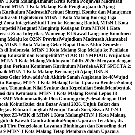
sN 1 Kota Malang
Amanat Kritis Ketua Pokjawas Madrasah
Murid MTsN 1 Kota Malang Raih Penghargaan di Ajang
an Kurikulum Madrasah
Perkuat Sinergi, Komite dan Manajemen
adrasah Digital
Guru MTsN 1 Kota Malang Borong Tiga
 Zona Integritas
Studi Tiru ke Kemenag Bantul, MTsN 1 Kota
mpetisi Menguat! Mengintip Kesiapan Duta MTsN 1 Kota
lerasi Zona Integritas, Wamenag RI Kawal Langsung Komitmen
lang Melaju ke O2SN Provinsi
Wujudkan Madrasah Akuntabel
, MTsN 1 Kota Malang Gelar Rapat Dinas Akhir Semester
s di Indonesia, MTsN 1 Kota Malang Siap Melaju ke Penilaian
g Edukatif dan Kompetitif
M*STAR OLYMPIAD: Wujudkan
di MTsN 1 Kota Malang
Mukhoyam Tahfiz 2026: Menyatu dengan
nap dan Perkuat Komitmen Kurikulum Merdeka
ART SPECTA 2:
erbaik MTsN 1 Kota Malang Berjuang di Ajang OSN-K
kses Gelar Muwadda’ah Akhiris Sanah Angkatan ke-48
Wujud
tu Bangsa, MTsN 1 Kota Malang Gelar Upacara Bendera
Sidang
n, Tanamkan Nilai Syukur dan Kepedulian Sosial
Membentuk
si dan Ketulusan: MTsN 1 Kota Malang Resmi Lepas 18
u ke SMP Muhammadiyah Plus Gunungpring
Selesai dengan Diri
cak Kokurikuler dan Bazar Amal 2026, Unjuk Bakat dan
Negara
Ribuan Langkah Menuju Tanah Suci, Siswa MTsN 1
Project ZI-WBK di MTsN 1 Kota Malang
MTsN 1 Kota Malang
ngguh di Kawah Candradimuka
Pimpin Upacara Terakhir, dr.
udi Tiru Pengelolaan Layanan Bimbingan dan Konseling dari
as 9 MTsN 1 Kota Malang Tetap Membara dalam Upacara