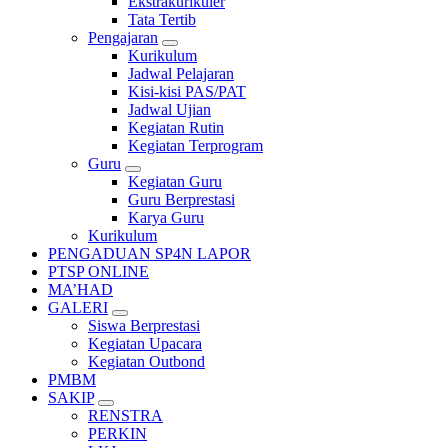
Ekstrakurikuler
Tata Tertib
Pengajaran
Kurikulum
Jadwal Pelajaran
Kisi-kisi PAS/PAT
Jadwal Ujian
Kegiatan Rutin
Kegiatan Terprogram
Guru
Kegiatan Guru
Guru Berprestasi
Karya Guru
Kurikulum
PENGADUAN SP4N LAPOR
PTSP ONLINE
MA’HAD
GALERI
Siswa Berprestasi
Kegiatan Upacara
Kegiatan Outbond
PMBM
SAKIP
RENSTRA
PERKIN