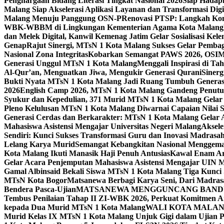
Penghargaan Bidang Literasi Tingkat Nasional 2026
Siap Hadapi
Malang Siap Akselerasi Aplikasi Layanan dan Transformasi Digi
Malang Menuju Panggung OSN-P
Renovasi PTSP: Langkah Kon
WBK-WBBM di Lingkungan Kementerian Agama Kota Malang
dan Melek Digital, Kanwil Kemenag Jatim Gelar Sosialisasi Ke
Genap
Rajut Sinergi, MTsN 1 Kota Malang Sukses Gelar Pembag
Nasional Zona Integritas
Kobarkan Semangat PAWS 2026, OSIM M
Generasi Unggul MTsN 1 Kota Malang
Menggali Inspirasi di T
Al-Qur’an, Menguatkan Jiwa, Mengukir Generasi Qurani
Siner
Bukti Nyata MTsN 1 Kota Malang Jadi Ruang Tumbuh Generas
2026
English Camp 2026, MTsN 1 Kota Malang Gandeng Penutur
Syukur dan Kepedulian, 371 Murid MTsN 1 Kota Malang Gelar 
Pleno Kelulusan MTsN 1 Kota Malang Diwarnai Capaian Nilai
Generasi Cerdas dan Berkarakter: MTsN 1 Kota Malang Gelar 
Mahasiswa Asistensi Mengajar Universitas Negeri Malang
Aksele
Sendiri: Kunci Sukses Transformasi Guru dan Inovasi Madrasa
Lelang Karya Murid
Semangat Kebangkitan Nasional Menggema
Kota Malang Ikuti Manasik Haji Penuh Antusias
Kawal Enam Are
Gelar Acara Penjemputan Mahasiswa Asistensi Mengajar UIN
Gamal Albinsaid Bekali Siswa MTsN 1 Kota Malang Tiga Kunci
MTsN Kota Bogor
Matsanewa Berbagi Karya Seni, Dari Madra
Bendera Pasca-Ujian
MATSANEWA MENGGUNCANG BANDUNG
Tembus Penilaian Tahap II ZI-WBK 2026, Perkuat Komitmen A
kepada Dua Murid MTsN 1 Kota Malang
WALI KOTA MALANG
Murid Kelas IX MTsN 1 Kota Malang Unjuk Gigi dalam Ujian Pr