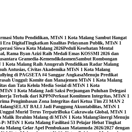
ormasi Mutu Pendidikan, MTsN 1 Kota Malang Sambut Hangat
 Era Digital
Tingkatkan Kualitas Pelayanan Publik, MTsN 1
perasi Siswa Kota Malang 2026
Peduli Kesehatan Mental
nal, Rama Byan Azizi Raih Medali Emas KOSSMI 2026 dan
 Nusantara Gramedia-Kemendikdasmen
Sambut Rombongan
N 1 Kota Malang Raih Anugerah Pendidikan Radar Malang
nuh Antusias, Civitas Akademika MTsN 1 Kota Malang
Bullying di PAGSETA #4 Sanggar Angkasa
Menuju Predikat
rasah Unggul: Komite dan Manajemen MTsN 1 Kota Malang
as dan Tata Kelola Media Sosial di MTsN 1 Kota
MTsN 1 Kota Malang Jadi Saksi Perjuangan Puluhan Delegasi
kinerja Terbaik dari KPPN
Perkuat Komitmen Integritas, MTsN 1
ima Pengimbasan Zona Integritas dari Ketua Tim ZI MAN 2
 Malang
SELAT BALI Jadi Panggung Akuntabilitas, MTsN 1
Unggul Murid Terus Terpatri
Buka Cakrawala Global, MTsN 1
 Malik Ibrahim Malang di MTsN 1 Kota Malang
Sinergi Menuju
P: MTsN 1 Kota Malang Fasilitasi 53 Pelajar Hebat Tingkat
ta Malang Gelar Apel Pembukaan Matamuda 2026/2027 dengan