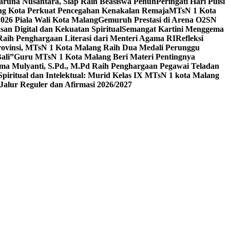
aruna Nusantara, Siap Raih Beasiswa Penuh
Peringati Hari Puisi
ang Kota Perkuat Pencegahan Kenakalan Remaja
MTsN 1 Kota
26 Piala Wali Kota Malang
Gemuruh Prestasi di Arena O2SN
an Digital dan Kekuatan Spiritual
Semangat Kartini Menggema
Raih Penghargaan Literasi dari Menteri Agama RI
Refleksi
Provinsi, MTsN 1 Kota Malang Raih Dua Medali Perunggu
ali”
Guru MTsN 1 Kota Malang Beri Materi Pentingnya
ma Mulyanti, S.Pd., M.Pd Raih Penghargaan Pegawai Teladan
 Spiritual dan Intelektual: Murid Kelas IX MTsN 1 kota Malang
alur Reguler dan Afirmasi 2026/2027