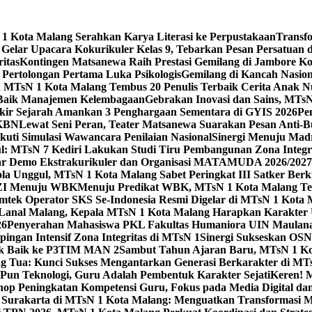
 Kota Malang Serahkan Karya Literasi ke Perpustakaan
Transf
elar Upacara Kokurikuler Kelas 9, Tebarkan Pesan Persatuan di
ritas
Kontingen Matsanewa Raih Prestasi Gemilang di Jambore Ko
n Pertolongan Pertama Luka Psikologis
Gemilang di Kancah Nasio
id MTsN 1 Kota Malang Tembus 20 Penulis Terbaik Cerita Anak
 Baik Manajemen Kelembagaan
Gebrakan Inovasi dan Sains, MTs
kir Sejarah Amankan 3 Penghargaan Sementara di GYIS 2026
Pe
KKBN
Lewat Seni Peran, Teater Matsanewa Suarakan Pesan Anti-
kuti Simulasi Wawancara Penilaian Nasional
Sinergi Menuju Mad
: MTsN 7 Kediri Lakukan Studi Tiru Pembangunan Zona Integrit
ar Demo Ekstrakurikuler dan Organisasi MATAMUDA 2026/2027
ola Unggul, MTsN 1 Kota Malang Sabet Peringkat III Satker Ber
i ZI Menuju WBK
Menuju Predikat WBK, MTsN 1 Kota Malang Ter
imtek Operator SKS Se-Indonesia Resmi Digelar di MTsN 1 Kota
i Lanal Malang, Kepala MTsN 1 Kota Malang Harapkan Karakter 
26
Penyerahan Mahasiswa PKL Fakultas Humaniora UIN Maulana
gan Intensif Zona Integritas di MTsN 1
Sinergi Sukseskan OSN-
tik Baik ke P3TIM MAN 2
Sambut Tahun Ajaran Baru, MTsN 1 Ko
g Tua: Kunci Sukses Mengantarkan Generasi Berkarakter di MT
Pun Teknologi, Guru Adalah Pembentuk Karakter Sejati
Keren! 
op Peningkatan Kompetensi Guru, Fokus pada Media Digital d
 Surakarta di MTsN 1 Kota Malang: Menguatkan Transformasi M