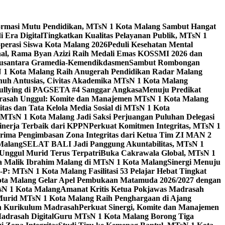
ormasi Mutu Pendidikan, MTsN 1 Kota Malang Sambut Hangat
 Era Digital
Tingkatkan Kualitas Pelayanan Publik, MTsN 1
perasi Siswa Kota Malang 2026
Peduli Kesehatan Mental
nal, Rama Byan Azizi Raih Medali Emas KOSSMI 2026 dan
 Nusantara Gramedia-Kemendikdasmen
Sambut Rombongan
N 1 Kota Malang Raih Anugerah Pendidikan Radar Malang
nuh Antusias, Civitas Akademika MTsN 1 Kota Malang
Bullying di PAGSETA #4 Sanggar Angkasa
Menuju Predikat
rasah Unggul: Komite dan Manajemen MTsN 1 Kota Malang
as dan Tata Kelola Media Sosial di MTsN 1 Kota
MTsN 1 Kota Malang Jadi Saksi Perjuangan Puluhan Delegasi
kinerja Terbaik dari KPPN
Perkuat Komitmen Integritas, MTsN 1
ima Pengimbasan Zona Integritas dari Ketua Tim ZI MAN 2
 Malang
SELAT BALI Jadi Panggung Akuntabilitas, MTsN 1
Unggul Murid Terus Terpatri
Buka Cakrawala Global, MTsN 1
 Malik Ibrahim Malang di MTsN 1 Kota Malang
Sinergi Menuju
P: MTsN 1 Kota Malang Fasilitasi 53 Pelajar Hebat Tingkat
ta Malang Gelar Apel Pembukaan Matamuda 2026/2027 dengan
sN 1 Kota Malang
Amanat Kritis Ketua Pokjawas Madrasah
Murid MTsN 1 Kota Malang Raih Penghargaan di Ajang
an Kurikulum Madrasah
Perkuat Sinergi, Komite dan Manajemen
adrasah Digital
Guru MTsN 1 Kota Malang Borong Tiga