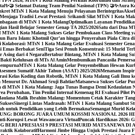
 TPN 2026, MTsN 1 Kota Malang Perkuat Koordinasi dan Strategi
tal
✨🤝 Selamat Datang Team Penilai Nasional (TPN) 🤝✨
Aura Ko
kret MTsN 1 Kota Malang Menuju Pelayanan Berintegritas
Akse
Menjaga Tradisi Lewat Prestasi: Srikandi Silat MTsN 1 Kota Ma
lembagaan di MTsN 1 Kota Malang
Optimalkan Layanan Pendidikan
ian Hasil Belajar Semester Genap TA 2025/2026
Satu dari Dua MT
TsN 1 Kota Malang Sukses Gelar Pembukaan Class Meeting yan
ahun Baru Islam: Khotmil Qur’an hingga Penyerahan Piala Citra 
gi Kolaborasi: MTsN 1 Kota Malang Gelar Evaluasi Semester Ge
i Emas Berbakat Seni
Tiga Sesi Penuh Konsentrasi: 15 Murid T
 Asing dari 4 Negara
Bertabur Bintang, MTsN 1 Kota Malang Su
Bakti Kelulusan di MTs Al Amin
Membumikan Pancasila Pemersa
 Sempurna
MTsN 1 Kota Malang Gelar Penyembelihan Hewan Kurba
Asesmen Sumatif Akhir Tahun (ASAT) 2025/2026
Menanam Inspira
rasi Kelas Koding dan Robotik, MTsN 1 Kota Malang Gali Ilm
h Menurut Dr. Akhmad Sruji Bahtiar
Matsanewa Sukses Gelar Pun
 di MTsN 1 Kota Malang: Jaga Tunas Bangsa Demi Kedaulatan 
a Perubahan, Tim Penilai Internal Kemenag RI Evaluasi Pilot 
 Maulana Malik Ibrahim Malang: Momentum Cetak Karakter Ta
 Sukses
Sinergi Lintas Madrasah: MTsN 1 Kota Malang Sambut St
sah untuk Pendidikan yang Lebih Bermakna
Semangat Murid Kel
: BORONG JUARA UMUM KOSSMI NASIONAL 2026 HI
nti-Korupsi Lewat Wawancara Virtual
Puncak Hardiknas 2026: G
 BERI APRESIASI 9 PRESTASI MURID MATSANEWA DI A
aktik Kolaboratif
Harmoni Jimbe Hingga Unjuk Prestasi Juara 