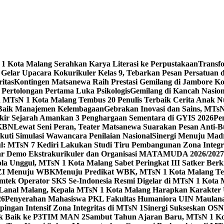
 Kota Malang Serahkan Karya Literasi ke Perpustakaan
Transf
elar Upacara Kokurikuler Kelas 9, Tebarkan Pesan Persatuan di
ritas
Kontingen Matsanewa Raih Prestasi Gemilang di Jambore Ko
n Pertolongan Pertama Luka Psikologis
Gemilang di Kancah Nasio
id MTsN 1 Kota Malang Tembus 20 Penulis Terbaik Cerita Anak
 Baik Manajemen Kelembagaan
Gebrakan Inovasi dan Sains, MTs
kir Sejarah Amankan 3 Penghargaan Sementara di GYIS 2026
Pe
KKBN
Lewat Seni Peran, Teater Matsanewa Suarakan Pesan Anti-
kuti Simulasi Wawancara Penilaian Nasional
Sinergi Menuju Mad
: MTsN 7 Kediri Lakukan Studi Tiru Pembangunan Zona Integrit
ar Demo Ekstrakurikuler dan Organisasi MATAMUDA 2026/2027
ola Unggul, MTsN 1 Kota Malang Sabet Peringkat III Satker Ber
i ZI Menuju WBK
Menuju Predikat WBK, MTsN 1 Kota Malang Ter
imtek Operator SKS Se-Indonesia Resmi Digelar di MTsN 1 Kota
i Lanal Malang, Kepala MTsN 1 Kota Malang Harapkan Karakter 
26
Penyerahan Mahasiswa PKL Fakultas Humaniora UIN Maulana
gan Intensif Zona Integritas di MTsN 1
Sinergi Sukseskan OSN-
tik Baik ke P3TIM MAN 2
Sambut Tahun Ajaran Baru, MTsN 1 Ko