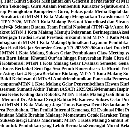
g Tua: Kunci Sukses Mengantarkan Generasi Berkarakter di MT
Pun Teknologi, Guru Adalah Pembentuk Karakter Sejati
Keren! 
op Peningkatan Kompetensi Guru, Fokus pada Media Digital d
 Surakarta di MTsN 1 Kota Malang: Menguatkan Transformasi M
 TPN 2026, MTsN 1 Kota Malang Perkuat Koordinasi dan Strategi
tal
✨🤝 Selamat Datang Team Penilai Nasional (TPN) 🤝✨
Aura Ko
kret MTsN 1 Kota Malang Menuju Pelayanan Berintegritas
Akse
Menjaga Tradisi Lewat Prestasi: Srikandi Silat MTsN 1 Kota Ma
lembagaan di MTsN 1 Kota Malang
Optimalkan Layanan Pendidikan
ian Hasil Belajar Semester Genap TA 2025/2026
Satu dari Dua MT
TsN 1 Kota Malang Sukses Gelar Pembukaan Class Meeting yan
ahun Baru Islam: Khotmil Qur’an hingga Penyerahan Piala Citra 
gi Kolaborasi: MTsN 1 Kota Malang Gelar Evaluasi Semester Ge
i Emas Berbakat Seni
Tiga Sesi Penuh Konsentrasi: 15 Murid T
 Asing dari 4 Negara
Bertabur Bintang, MTsN 1 Kota Malang Su
Bakti Kelulusan di MTs Al Amin
Membumikan Pancasila Pemersa
 Sempurna
MTsN 1 Kota Malang Gelar Penyembelihan Hewan Kurba
Asesmen Sumatif Akhir Tahun (ASAT) 2025/2026
Menanam Inspira
rasi Kelas Koding dan Robotik, MTsN 1 Kota Malang Gali Ilm
h Menurut Dr. Akhmad Sruji Bahtiar
Matsanewa Sukses Gelar Pun
 di MTsN 1 Kota Malang: Jaga Tunas Bangsa Demi Kedaulatan 
a Perubahan, Tim Penilai Internal Kemenag RI Evaluasi Pilot 
 Maulana Malik Ibrahim Malang: Momentum Cetak Karakter Ta
 Sukses
Sinergi Lintas Madrasah: MTsN 1 Kota Malang Sambut St
sah untuk Pendidikan yang Lebih Bermakna
Semangat Murid Kel