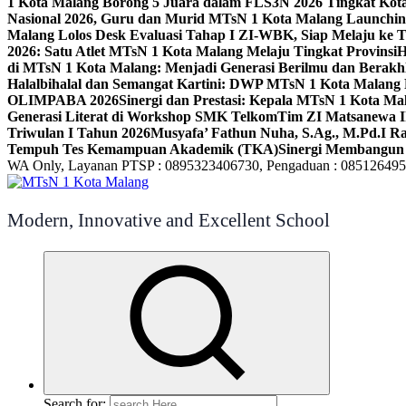
1 Kota Malang Borong 5 Juara dalam FLS3N 2026 Tingkat Kot
Nasional 2026, Guru dan Murid MTsN 1 Kota Malang Launchi
Malang Lolos Desk Evaluasi Tahap I ZI-WBK, Siap Melaju ke T
2026: Satu Atlet MTsN 1 Kota Malang Melaju Tingkat Provinsi
H
di MTsN 1 Kota Malang: Menjadi Generasi Berilmu dan Berakh
Halalbihalal dan Semangat Kartini: DWP MTsN 1 Kota Malang 
OLIMPABA 2026
Sinergi dan Prestasi: Kepala MTsN 1 Kota Ma
Generasi Literat di Workshop SMK Telkom
Tim ZI Matsanewa Ik
Triwulan I Tahun 2026
Musyafa’ Fathun Nuha, S.Ag., M.Pd.I R
Tempuh Tes Kemampuan Akademik (TKA)
Sinergi Membangun 
WA Only, Layanan PTSP : 0895323406730, Pengaduan : 08512649
Modern, Innovative and Excellent School
Search for: