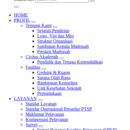
HOME
PROFIL
Tentang Kami
Sejarah Pendirian
Logo, Visi dan Misi
Struktur Organisasi
Sambutan Kepala Madrasah
Prestasi Madrasah
Civitas Akademik
Pendidik dan Tenaga Kependidikan
Fasilitas
Gedung & Ruang
Sarana Olah Raga
Bimbingan Konseling
Unit Kesehatan Sekolah
Perpustakaan
LAYANAN
Standar Layanan
Standar Operasional Prosedur PTSP
Maklumat Pelayanan
Kompensasi Pelayanan
Survei
Survei Persepsi Kualitas Pelayanan (SPKP)