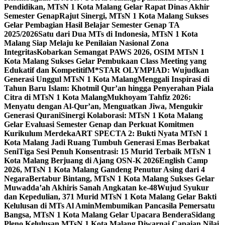
Pendidikan, MTsN 1 Kota Malang Gelar Rapat Dinas Akhir
Semester Genap
Rajut Sinergi, MTsN 1 Kota Malang Sukses
Gelar Pembagian Hasil Belajar Semester Genap TA
2025/2026
Satu dari Dua MTs di Indonesia, MTsN 1 Kota
Malang Siap Melaju ke Penilaian Nasional Zona
Integritas
Kobarkan Semangat PAWS 2026, OSIM MTsN 1
Kota Malang Sukses Gelar Pembukaan Class Meeting yang
Edukatif dan Kompetitif
M*STAR OLYMPIAD: Wujudkan
Generasi Unggul MTsN 1 Kota Malang
Menggali Inspirasi di
Tahun Baru Islam: Khotmil Qur’an hingga Penyerahan Piala
Citra di MTsN 1 Kota Malang
Mukhoyam Tahfiz 2026:
Menyatu dengan Al-Qur’an, Menguatkan Jiwa, Mengukir
Generasi Qurani
Sinergi Kolaborasi: MTsN 1 Kota Malang
Gelar Evaluasi Semester Genap dan Perkuat Komitmen
Kurikulum Merdeka
ART SPECTA 2: Bukti Nyata MTsN 1
Kota Malang Jadi Ruang Tumbuh Generasi Emas Berbakat
Seni
Tiga Sesi Penuh Konsentrasi: 15 Murid Terbaik MTsN 1
Kota Malang Berjuang di Ajang OSN-K 2026
English Camp
2026, MTsN 1 Kota Malang Gandeng Penutur Asing dari 4
Negara
Bertabur Bintang, MTsN 1 Kota Malang Sukses Gelar
Muwadda’ah Akhiris Sanah Angkatan ke-48
Wujud Syukur
dan Kepedulian, 371 Murid MTsN 1 Kota Malang Gelar Bakti
Kelulusan di MTs Al Amin
Membumikan Pancasila Pemersatu
Bangsa, MTsN 1 Kota Malang Gelar Upacara Bendera
Sidang
Pleno Kelulusan MTsN 1 Kota Malang Diwarnai Capaian Nilai