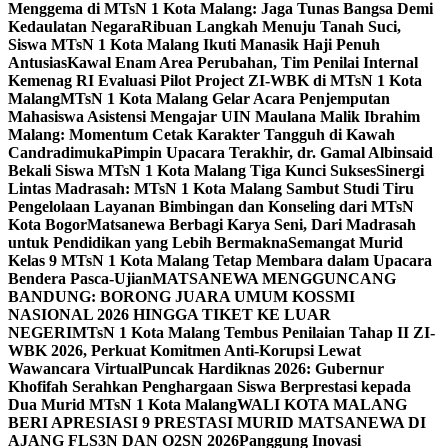
Menggema di MTsN 1 Kota Malang: Jaga Tunas Bangsa Demi
Kedaulatan Negara
Ribuan Langkah Menuju Tanah Suci,
Siswa MTsN 1 Kota Malang Ikuti Manasik Haji Penuh
Antusias
Kawal Enam Area Perubahan, Tim Penilai Internal
Kemenag RI Evaluasi Pilot Project ZI-WBK di MTsN 1 Kota
Malang
MTsN 1 Kota Malang Gelar Acara Penjemputan
Mahasiswa Asistensi Mengajar UIN Maulana Malik Ibrahim
Malang: Momentum Cetak Karakter Tangguh di Kawah
Candradimuka
Pimpin Upacara Terakhir, dr. Gamal Albinsaid
Bekali Siswa MTsN 1 Kota Malang Tiga Kunci Sukses
Sinergi
Lintas Madrasah: MTsN 1 Kota Malang Sambut Studi Tiru
Pengelolaan Layanan Bimbingan dan Konseling dari MTsN
Kota Bogor
Matsanewa Berbagi Karya Seni, Dari Madrasah
untuk Pendidikan yang Lebih Bermakna
Semangat Murid
Kelas 9 MTsN 1 Kota Malang Tetap Membara dalam Upacara
Bendera Pasca-Ujian
MATSANEWA MENGGUNCANG
BANDUNG: BORONG JUARA UMUM KOSSMI
NASIONAL 2026 HINGGA TIKET KE LUAR
NEGERI
MTsN 1 Kota Malang Tembus Penilaian Tahap II ZI-
WBK 2026, Perkuat Komitmen Anti-Korupsi Lewat
Wawancara Virtual
Puncak Hardiknas 2026: Gubernur
Khofifah Serahkan Penghargaan Siswa Berprestasi kepada
Dua Murid MTsN 1 Kota Malang
WALI KOTA MALANG
BERI APRESIASI 9 PRESTASI MURID MATSANEWA DI
AJANG FLS3N DAN O2SN 2026
Panggung Inovasi