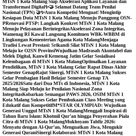
MTsN 1 Kota Malang Siap Akselerasi Aplikasi Layanan dan
Transformasi Digital
✨🤝 Selamat Datang Team Penilai
Nasional (TPN) 🤝✨
Aura Kompetisi Menguat! Mengintip
Kesiapan Duta MTsN 1 Kota Malang Menuju Panggung OSN-
P
Renovasi PTSP: Langkah Konkret MTsN 1 Kota Malang
Menuju Pelayanan Berintegritas
Akselerasi Zona Integritas,
Wamenag RI Kawal Langsung Komitmen WBK-WBBM di
Lingkungan Kementerian Agama Kota Malang
Menjaga
Tradisi Lewat Prestasi: Srikandi Silat MTsN 1 Kota Malang
Melaju ke O2SN Provinsi
Wujudkan Madrasah Akuntabel dan
Melek Digital, Kanwil Kemenag Jatim Gelar Sosialisasi
Kelembagaan di MTsN 1 Kota Malang
Optimalkan Layanan
Pendidikan, MTsN 1 Kota Malang Gelar Rapat Dinas Akhir
Semester Genap
Rajut Sinergi, MTsN 1 Kota Malang Sukses
Gelar Pembagian Hasil Belajar Semester Genap TA
2025/2026
Satu dari Dua MTs di Indonesia, MTsN 1 Kota
Malang Siap Melaju ke Penilaian Nasional Zona
Integritas
Kobarkan Semangat PAWS 2026, OSIM MTsN 1
Kota Malang Sukses Gelar Pembukaan Class Meeting yang
Edukatif dan Kompetitif
M*STAR OLYMPIAD: Wujudkan
Generasi Unggul MTsN 1 Kota Malang
Menggali Inspirasi di
Tahun Baru Islam: Khotmil Qur’an hingga Penyerahan Piala
Citra di MTsN 1 Kota Malang
Mukhoyam Tahfiz 2026:
Menyatu dengan Al-Qur’an, Menguatkan Jiwa, Mengukir
Generasi Qurani
Sinergi Kolaborasi: MTsN 1 Kota Malang