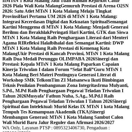
II
MTsN 1 Kota Malang Jadi Tuan Rumah Kejurkot Catur
2026 Piala Wali Kota Malang
Gemuruh Prestasi di Arena O2SN
2026: Satu Atlet MTsN 1 Kota Malang Melaju Tingkat
Provinsi
Hari Pertama UM 2026 di MTsN 1 Kota Malang:
Integrasi Kecerdasan Digital dan Kekuatan Spiritual
Semangat
Kartini Menggema di MTsN 1 Kota Malang: Menjadi Generasi
Berilmu dan Berakhlak
Peringati Hari Kartini, GTK dan Siswa
MTsN 1 Kota Malang Raih Penghargaan Literasi dari Menteri
Agama RI
Refleksi Halalbihalal dan Semangat Kartini: DWP
MTsN 1 Kota Malang Raih Prestasi di Kemenag Kota
Malang
Ukir Prestasi di Kancah Provinsi, MTsN 1 Kota Malang
Raih Dua Medali Perunggu OLIMPABA 2026
Sinergi dan
Prestasi: Kepala MTsN 1 Kota Malang Paparkan Capaian
Kinerja Triwulan I dalam Forum “Selat Bali”
Guru MTsN 1
Kota Malang Beri Materi Pentingnya Generasi Literat di
Workshop SMK Telkom
Tim ZI Matsanewa Ikuti Bimbingan
Teknis Penilaian Pembangunan Zona Integritas
Irma Mulyanti,
S.Pd., M.Pd Raih Penghargaan Pegawai Teladan Triwulan I
Tahun 2026
Musyafa’ Fathun Nuha, S.Ag., M.Pd.I Raih
Penghargaan Pegawai Teladan Triwulan I Tahun 2026
Sinergi
Spiritual dan Intelektual: Murid Kelas IX MTsN 1 kota Malang
Tempuh Tes Kemampuan Akademik (TKA)
Sinergi
Membangun Generasi: MTsN 1 Kota Malang Sambut Calon
Wali Murid Baru Jalur Reguler dan Afirmasi 2026/2027
WA Only, Layanan PTSP : 0895323406730, Pengaduan :