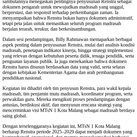
sambutannya menegaskan pentingnya penyusunan Renstra sebagai
dokumen pengarah untuk mewujudkan madrasah yang unggul,
berprestasi, dan responsif terhadap perkembangan zaman. Ia
menyampaikan bahwa Renstra bukan hanya dokumen administratif,
tetapi peta jalan untuk memastikan seluruh program madrasah
berjalan terarah, terukur, dan berkesinambungan.
Dalam sesi pendampingan, Billy Rahmawan memaparkan berbagai
aspek penting dalam penyusunan Renstra, mulai dari analisis kondisi
madrasah, penetapan indikator kinerja, hingga strategi implementasi
yang relevan dengan kebutuhan peserta didik, tenaga pendidik, serta
penguatan layanan publik. Ia juga menekankan bahwa dokumen
Renstra harus disusun berdasarkan data yang valid, serta selaras
dengan kebijakan Kementerian Agama dan arah pembangunan
pendidikan nasional.
Kegiatan ini dihadiri oleh tim penyusun Renstra, para wakil kepala
madrasah, tim penjamin mutu madrasah, koordinator program, serta
perwakilan guru. Mereka mengikuti proses pendampingan dengan
antusias, berdiskusi aktif, dan menyusun rencana strategi yang
mencerminkan visi MTsN 1 Kota Malang sebagai madrasah berdaya
saing global.
Dengan terselenggaranya kegiatan ini, MTsN 1 Kota Malang
berharap Renstra periode 2025–2029 dapat menjadi dokumen yang