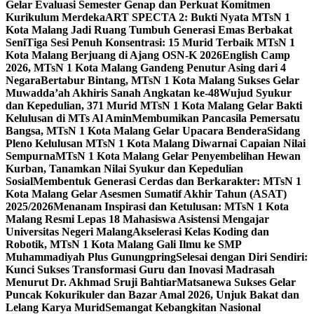
Gelar Evaluasi Semester Genap dan Perkuat Komitmen
Kurikulum Merdeka
ART SPECTA 2: Bukti Nyata MTsN 1
Kota Malang Jadi Ruang Tumbuh Generasi Emas Berbakat
Seni
Tiga Sesi Penuh Konsentrasi: 15 Murid Terbaik MTsN 1
Kota Malang Berjuang di Ajang OSN-K 2026
English Camp
2026, MTsN 1 Kota Malang Gandeng Penutur Asing dari 4
Negara
Bertabur Bintang, MTsN 1 Kota Malang Sukses Gelar
Muwadda’ah Akhiris Sanah Angkatan ke-48
Wujud Syukur
dan Kepedulian, 371 Murid MTsN 1 Kota Malang Gelar Bakti
Kelulusan di MTs Al Amin
Membumikan Pancasila Pemersatu
Bangsa, MTsN 1 Kota Malang Gelar Upacara Bendera
Sidang
Pleno Kelulusan MTsN 1 Kota Malang Diwarnai Capaian Nilai
Sempurna
MTsN 1 Kota Malang Gelar Penyembelihan Hewan
Kurban, Tanamkan Nilai Syukur dan Kepedulian
Sosial
Membentuk Generasi Cerdas dan Berkarakter: MTsN 1
Kota Malang Gelar Asesmen Sumatif Akhir Tahun (ASAT)
2025/2026
Menanam Inspirasi dan Ketulusan: MTsN 1 Kota
Malang Resmi Lepas 18 Mahasiswa Asistensi Mengajar
Universitas Negeri Malang
Akselerasi Kelas Koding dan
Robotik, MTsN 1 Kota Malang Gali Ilmu ke SMP
Muhammadiyah Plus Gunungpring
Selesai dengan Diri Sendiri:
Kunci Sukses Transformasi Guru dan Inovasi Madrasah
Menurut Dr. Akhmad Sruji Bahtiar
Matsanewa Sukses Gelar
Puncak Kokurikuler dan Bazar Amal 2026, Unjuk Bakat dan
Lelang Karya Murid
Semangat Kebangkitan Nasional