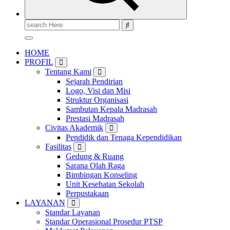
Search
for:
HOME
PROFIL
Tentang Kami
Sejarah Pendirian
Logo, Visi dan Misi
Struktur Organisasi
Sambutan Kepala Madrasah
Prestasi Madrasah
Civitas Akademik
Pendidik dan Tenaga Kependidikan
Fasilitas
Gedung & Ruang
Sarana Olah Raga
Bimbingan Konseling
Unit Kesehatan Sekolah
Perpustakaan
LAYANAN
Standar Layanan
Standar Operasional Prosedur PTSP