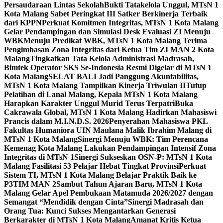
Persaudaraan Lintas Sekolah
Bukti Tatakelola Unggul, MTsN 1
Kota Malang Sabet Peringkat III Satker Berkinerja Terbaik
dari KPPN
Perkuat Komitmen Integritas, MTsN 1 Kota Malang
Gelar Pendampingan dan Simulasi Desk Evaluasi ZI Menuju
WBK
Menuju Predikat WBK, MTsN 1 Kota Malang Terima
Pengimbasan Zona Integritas dari Ketua Tim ZI MAN 2 Kota
Malang
Tingkatkan Tata Kelola Administrasi Madrasah,
Bimtek Operator SKS Se-Indonesia Resmi Digelar di MTsN 1
Kota Malang
SELAT BALI Jadi Panggung Akuntabilitas,
MTsN 1 Kota Malang Tampilkan Kinerja Triwulan II
Tutup
Pelatihan di Lanal Malang, Kepala MTsN 1 Kota Malang
Harapkan Karakter Unggul Murid Terus Terpatri
Buka
Cakrawala Global, MTsN 1 Kota Malang Hadirkan Mahasiswi
Prancis dalam M.I.N.D.S. 2026
Penyerahan Mahasiswa PKL
Fakultas Humaniora UIN Maulana Malik Ibrahim Malang di
MTsN 1 Kota Malang
Sinergi Menuju WBK: Tim Perencana
Kemenag Kota Malang Lakukan Pendampingan Intensif Zona
Integritas di MTsN 1
Sinergi Sukseskan OSN-P: MTsN 1 Kota
Malang Fasilitasi 53 Pelajar Hebat Tingkat Provinsi
Perkuat
Sistem TI, MTsN 1 Kota Malang Belajar Praktik Baik ke
P3TIM MAN 2
Sambut Tahun Ajaran Baru, MTsN 1 Kota
Malang Gelar Apel Pembukaan Matamuda 2026/2027 dengan
Semangat “Mendidik dengan Cinta”
Sinergi Madrasah dan
Orang Tua: Kunci Sukses Mengantarkan Generasi
Berkarakter di MTsN 1 Kota Malang
Amanat Kritis Ketua