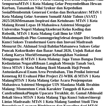
Sempurna
MTsN 1 Kota Malang Gelar Penyembelihan Hewan
Kurban, Tanamkan Nilai Syukur dan Kepedulian
Sosial
Membentuk Generasi Cerdas dan Berkarakter: MTsN 1
Kota Malang Gelar Asesmen Sumatif Akhir Tahun (ASAT)
2025/2026
Menanam Inspirasi dan Ketulusan: MTsN 1 Kota
Malang Resmi Lepas 18 Mahasiswa Asistensi Mengajar
Universitas Negeri Malang
Akselerasi Kelas Koding dan
Robotik, MTsN 1 Kota Malang Gali Ilmu ke SMP
Muhammadiyah Plus Gunungpring
Selesai dengan Diri Sendiri:
Kunci Sukses Transformasi Guru dan Inovasi Madrasah
Menurut Dr. Akhmad Sruji Bahtiar
Matsanewa Sukses Gelar
Puncak Kokurikuler dan Bazar Amal 2026, Unjuk Bakat dan
Lelang Karya Murid
Semangat Kebangkitan Nasional
Menggema di MTsN 1 Kota Malang: Jaga Tunas Bangsa Demi
Kedaulatan Negara
Ribuan Langkah Menuju Tanah Suci,
Siswa MTsN 1 Kota Malang Ikuti Manasik Haji Penuh
Antusias
Kawal Enam Area Perubahan, Tim Penilai Internal
Kemenag RI Evaluasi Pilot Project ZI-WBK di MTsN 1 Kota
Malang
MTsN 1 Kota Malang Gelar Acara Penjemputan
Mahasiswa Asistensi Mengajar UIN Maulana Malik Ibrahim
Malang: Momentum Cetak Karakter Tangguh di Kawah
Candradimuka
Pimpin Upacara Terakhir, dr. Gamal Albinsaid
Bekali Siswa MTsN 1 Kota Malang Tiga Kunci Sukses
Sinergi
Lintas Madrasah: MTsN 1 Kota Malang Sambut Studi Tiru
Pengelolaan Layanan Bimbingan dan Konseling dari MTsN