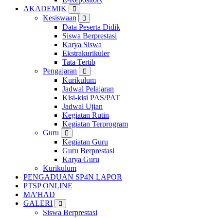
AKADEMIK
Kesiswaan
Data Peserta Didik
Siswa Berprestasi
Karya Siswa
Ekstrakurikuler
Tata Tertib
Pengajaran
Kurikulum
Jadwal Pelajaran
Kisi-kisi PAS/PAT
Jadwal Ujian
Kegiatan Rutin
Kegiatan Terprogram
Guru
Kegiatan Guru
Guru Berprestasi
Karya Guru
Kurikulum
PENGADUAN SP4N LAPOR
PTSP ONLINE
MA’HAD
GALERI
Siswa Berprestasi