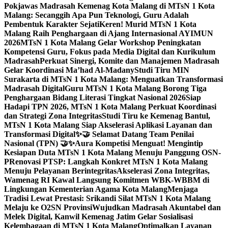
Pokjawas Madrasah Kemenag Kota Malang di MTsN 1 Kota
Malang: Secanggih Apa Pun Teknologi, Guru Adalah
Pembentuk Karakter Sejati
Keren! Murid MTsN 1 Kota
Malang Raih Penghargaan di Ajang Internasional AYIMUN
2026
MTsN 1 Kota Malang Gelar Workshop Peningkatan
Kompetensi Guru, Fokus pada Media Digital dan Kurikulum
Madrasah
Perkuat Sinergi, Komite dan Manajemen Madrasah
Gelar Koordinasi Ma’had Al-Madany
Studi Tiru MIN
Surakarta di MTsN 1 Kota Malang: Menguatkan Transformasi
Madrasah Digital
Guru MTsN 1 Kota Malang Borong Tiga
Penghargaan Bidang Literasi Tingkat Nasional 2026
Siap
Hadapi TPN 2026, MTsN 1 Kota Malang Perkuat Koordinasi
dan Strategi Zona Integritas
Studi Tiru ke Kemenag Bantul,
MTsN 1 Kota Malang Siap Akselerasi Aplikasi Layanan dan
Transformasi Digital
✨🤝 Selamat Datang Team Penilai
Nasional (TPN) 🤝✨
Aura Kompetisi Menguat! Mengintip
Kesiapan Duta MTsN 1 Kota Malang Menuju Panggung OSN-
P
Renovasi PTSP: Langkah Konkret MTsN 1 Kota Malang
Menuju Pelayanan Berintegritas
Akselerasi Zona Integritas,
Wamenag RI Kawal Langsung Komitmen WBK-WBBM di
Lingkungan Kementerian Agama Kota Malang
Menjaga
Tradisi Lewat Prestasi: Srikandi Silat MTsN 1 Kota Malang
Melaju ke O2SN Provinsi
Wujudkan Madrasah Akuntabel dan
Melek Digital, Kanwil Kemenag Jatim Gelar Sosialisasi
Kelembagaan di MTsN 1 Kota Malang
Optimalkan Layanan