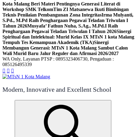
Kota Malang Beri Materi Pentingnya Generasi Literat di
Workshop SMK Telkom
Tim ZI Matsanewa Ikuti Bimbingan
Teknis Penilaian Pembangunan Zona Integritas
Irma Mulyanti,
S.Pd., M.Pd Raih Penghargaan Pegawai Teladan Triwulan I
Tahun 2026
Musyafa’ Fathun Nuha, S.Ag., M.Pd.I Raih
Penghargaan Pegawai Teladan Triwulan I Tahun 2026
Sinergi
Spiritual dan Intelektual: Murid Kelas IX MTsN 1 kota Malang
Tempuh Tes Kemampuan Akademik (TKA)
Sinergi
Membangun Generasi: MTsN 1 Kota Malang Sambut Calon
Wali Murid Baru Jalur Reguler dan Afirmasi 2026/2027
WA Only, Layanan PTSP : 0895323406730, Pengaduan :
085126495339
Modern, Innovative and Excellent School