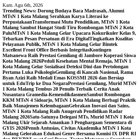
Skip
Kam. Agu 6th, 2026
to
Trending News:
Dorong Budaya Baca Madrasah, Alumni
content
MTsN 1 Kota Malang Serahkan Karya Literasi ke
Perpustakaan
Transformasi Mutu Pendidikan, MTsN 1 Kota
Malang Sambut Hangat Studi Tiru Rombongan MTsN 2 Kota
Palu
MTsN 1 Kota Malang Gelar Upacara Kokurikuler Kelas 9,
Tebarkan Pesan Persatuan di Era Digital
Tingkatkan Kualitas
Pelayanan Publik, MTsN 1 Kota Malang Gelar Bimtek
Excellent Front Office Berbasis Integritas
Kontingen
Matsanewa Raih Prestasi Gemilang di Jambore Koperasi Siswa
Kota Malang 2026
Peduli Kesehatan Mental Remaja, MTsN 1
Kota Malang Gelar Sosialisasi Deteksi Dini dan Pertolongan
Pertama Luka Psikologis
Gemilang di Kancah Nasional, Rama
Byan Azizi Raih Medali Emas KOSSMI 2026 dan Bersiap
untuk EduTrip ke Dua Negara
Prestasi Gemilang, Murid MTsN
1 Kota Malang Tembus 20 Penulis Terbaik Cerita Anak
Nusantara Gramedia-Kemendikdasmen
Sambut Rombongan
KKM MTsN 4 Sidoarjo, MTsN 1 Kota Malang Berbagi Praktik
Baik Manajemen Kelembagaan
Gebrakan Inovasi dan Sains,
MTsN 1 Kota Malang Raih Anugerah Pendidikan Radar
Malang 2026
Satu-Satunya Delegasi MTs, Murid MTsN 1 Kota
Malang Ukir Sejarah Amankan 3 Penghargaan Sementara di
GYIS 2026
Penuh Antusias, Civitas Akademika MTsN 1 Kota
Malang Gelorakan Edukasi Genre Bersama Komisi IX DPR RI