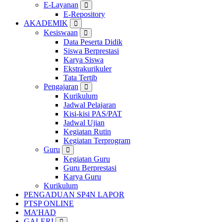
E-Layanan
E-Repository
AKADEMIK
Kesiswaan
Data Peserta Didik
Siswa Berprestasi
Karya Siswa
Ekstrakurikuler
Tata Tertib
Pengajaran
Kurikulum
Jadwal Pelajaran
Kisi-kisi PAS/PAT
Jadwal Ujian
Kegiatan Rutin
Kegiatan Terprogram
Guru
Kegiatan Guru
Guru Berprestasi
Karya Guru
Kurikulum
PENGADUAN SP4N LAPOR
PTSP ONLINE
MA’HAD
GALERI