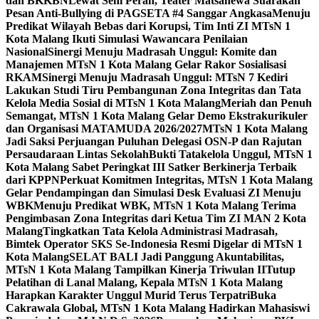
dan BKKBN
Lewat Seni Peran, Teater Matsanewa Suarakan
Pesan Anti-Bullying di PAGSETA #4 Sanggar Angkasa
Menuju
Predikat Wilayah Bebas dari Korupsi, Tim Inti ZI MTsN 1
Kota Malang Ikuti Simulasi Wawancara Penilaian
Nasional
Sinergi Menuju Madrasah Unggul: Komite dan
Manajemen MTsN 1 Kota Malang Gelar Rakor Sosialisasi
RKAM
Sinergi Menuju Madrasah Unggul: MTsN 7 Kediri
Lakukan Studi Tiru Pembangunan Zona Integritas dan Tata
Kelola Media Sosial di MTsN 1 Kota Malang
Meriah dan Penuh
Semangat, MTsN 1 Kota Malang Gelar Demo Ekstrakurikuler
dan Organisasi MATAMUDA 2026/2027
MTsN 1 Kota Malang
Jadi Saksi Perjuangan Puluhan Delegasi OSN-P dan Rajutan
Persaudaraan Lintas Sekolah
Bukti Tatakelola Unggul, MTsN 1
Kota Malang Sabet Peringkat III Satker Berkinerja Terbaik
dari KPPN
Perkuat Komitmen Integritas, MTsN 1 Kota Malang
Gelar Pendampingan dan Simulasi Desk Evaluasi ZI Menuju
WBK
Menuju Predikat WBK, MTsN 1 Kota Malang Terima
Pengimbasan Zona Integritas dari Ketua Tim ZI MAN 2 Kota
Malang
Tingkatkan Tata Kelola Administrasi Madrasah,
Bimtek Operator SKS Se-Indonesia Resmi Digelar di MTsN 1
Kota Malang
SELAT BALI Jadi Panggung Akuntabilitas,
MTsN 1 Kota Malang Tampilkan Kinerja Triwulan II
Tutup
Pelatihan di Lanal Malang, Kepala MTsN 1 Kota Malang
Harapkan Karakter Unggul Murid Terus Terpatri
Buka
Cakrawala Global, MTsN 1 Kota Malang Hadirkan Mahasiswi