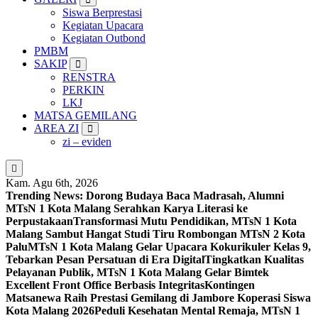
Siswa Berprestasi
Kegiatan Upacara
Kegiatan Outbond
PMBM
SAKIP
RENSTRA
PERKIN
LKJ
MATSA GEMILANG
AREA ZI
zi – eviden
Kam. Agu 6th, 2026
Trending News:
Dorong Budaya Baca Madrasah, Alumni
MTsN 1 Kota Malang Serahkan Karya Literasi ke
Perpustakaan
Transformasi Mutu Pendidikan, MTsN 1 Kota
Malang Sambut Hangat Studi Tiru Rombongan MTsN 2 Kota
Palu
MTsN 1 Kota Malang Gelar Upacara Kokurikuler Kelas 9,
Tebarkan Pesan Persatuan di Era Digital
Tingkatkan Kualitas
Pelayanan Publik, MTsN 1 Kota Malang Gelar Bimtek
Excellent Front Office Berbasis Integritas
Kontingen
Matsanewa Raih Prestasi Gemilang di Jambore Koperasi Siswa
Kota Malang 2026
Peduli Kesehatan Mental Remaja, MTsN 1