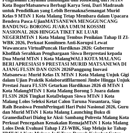
Kota Bogor
Matsanewa Berbagi Karya Seni, Dari Madrasah
untuk Pendidikan yang Lebih Bermakna
Semangat Murid
Kelas 9 MTsN 1 Kota Malang Tetap Membara dalam Upacara
Bendera Pasca-Ujian
MATSANEWA MENGGUNCANG
BANDUNG: BORONG JUARA UMUM KOSSMI
NASIONAL 2026 HINGGA TIKET KE LUAR
NEGERI
MTsN 1 Kota Malang Tembus Penilaian Tahap II ZI-
WBK 2026, Perkuat Komitmen Anti-Korupsi Lewat
Wawancara Virtual
Puncak Hardiknas 2026: Gubernur
Khofifah Serahkan Penghargaan Siswa Berprestasi kepada
Dua Murid MTsN 1 Kota Malang
WALI KOTA MALANG
BERI APRESIASI 9 PRESTASI MURID MATSANEWA DI
AJANG FLS3N DAN O2SN 2026
Panggung Inovasi
Matsanewa: Murid Kelas IX MTsN 1 Kota Malang Unjuk Gigi
dalam Ujian Praktik Kolaboratif
Harmoni Jimbe Hingga Unjuk
Prestasi Juara FLS3N Getarkan Hardiknas 2026 di MTsN 1
Kota Malang
MTsN 1 Kota Malang Borong 5 Juara dalam
FLS3N 2026 Tingkat Kota
Delapan Siswa MTsN 1 Kota
Malang Lolos Seleksi Ketat Calon Taruna Nusantara, Siap
Raih Beasiswa Penuh
Peringati Hari Puisi Nasional 2026, Guru
dan Murid MTsN 1 Kota Malang Launching Buku di
Gramedia
Dari Dialog ke Aksi: Sambang Polresta Malang Kota
Perkuat Pencegahan Kenakalan Remaja
MTsN 1 Kota Malang
Lolos Desk Evaluasi Tahap I ZI-WBK, Siap Melaju ke Tahap