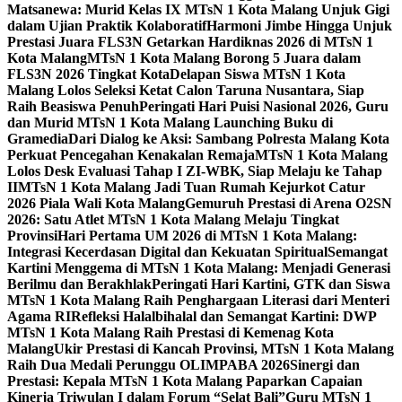
Matsanewa: Murid Kelas IX MTsN 1 Kota Malang Unjuk Gigi
dalam Ujian Praktik Kolaboratif
Harmoni Jimbe Hingga Unjuk
Prestasi Juara FLS3N Getarkan Hardiknas 2026 di MTsN 1
Kota Malang
MTsN 1 Kota Malang Borong 5 Juara dalam
FLS3N 2026 Tingkat Kota
Delapan Siswa MTsN 1 Kota
Malang Lolos Seleksi Ketat Calon Taruna Nusantara, Siap
Raih Beasiswa Penuh
Peringati Hari Puisi Nasional 2026, Guru
dan Murid MTsN 1 Kota Malang Launching Buku di
Gramedia
Dari Dialog ke Aksi: Sambang Polresta Malang Kota
Perkuat Pencegahan Kenakalan Remaja
MTsN 1 Kota Malang
Lolos Desk Evaluasi Tahap I ZI-WBK, Siap Melaju ke Tahap
II
MTsN 1 Kota Malang Jadi Tuan Rumah Kejurkot Catur
2026 Piala Wali Kota Malang
Gemuruh Prestasi di Arena O2SN
2026: Satu Atlet MTsN 1 Kota Malang Melaju Tingkat
Provinsi
Hari Pertama UM 2026 di MTsN 1 Kota Malang:
Integrasi Kecerdasan Digital dan Kekuatan Spiritual
Semangat
Kartini Menggema di MTsN 1 Kota Malang: Menjadi Generasi
Berilmu dan Berakhlak
Peringati Hari Kartini, GTK dan Siswa
MTsN 1 Kota Malang Raih Penghargaan Literasi dari Menteri
Agama RI
Refleksi Halalbihalal dan Semangat Kartini: DWP
MTsN 1 Kota Malang Raih Prestasi di Kemenag Kota
Malang
Ukir Prestasi di Kancah Provinsi, MTsN 1 Kota Malang
Raih Dua Medali Perunggu OLIMPABA 2026
Sinergi dan
Prestasi: Kepala MTsN 1 Kota Malang Paparkan Capaian
Kinerja Triwulan I dalam Forum “Selat Bali”
Guru MTsN 1