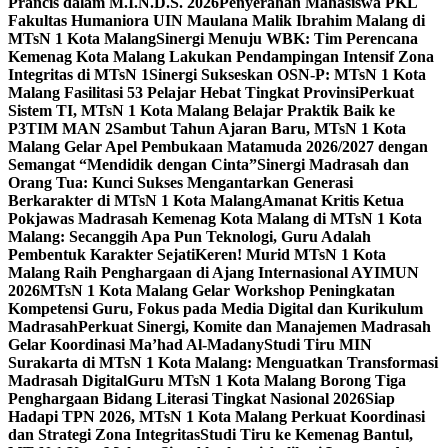
Prancis dalam M.I.N.D.S. 2026
Penyerahan Mahasiswa PKL
Fakultas Humaniora UIN Maulana Malik Ibrahim Malang di
MTsN 1 Kota Malang
Sinergi Menuju WBK: Tim Perencana
Kemenag Kota Malang Lakukan Pendampingan Intensif Zona
Integritas di MTsN 1
Sinergi Sukseskan OSN-P: MTsN 1 Kota
Malang Fasilitasi 53 Pelajar Hebat Tingkat Provinsi
Perkuat
Sistem TI, MTsN 1 Kota Malang Belajar Praktik Baik ke
P3TIM MAN 2
Sambut Tahun Ajaran Baru, MTsN 1 Kota
Malang Gelar Apel Pembukaan Matamuda 2026/2027 dengan
Semangat “Mendidik dengan Cinta”
Sinergi Madrasah dan
Orang Tua: Kunci Sukses Mengantarkan Generasi
Berkarakter di MTsN 1 Kota Malang
Amanat Kritis Ketua
Pokjawas Madrasah Kemenag Kota Malang di MTsN 1 Kota
Malang: Secanggih Apa Pun Teknologi, Guru Adalah
Pembentuk Karakter Sejati
Keren! Murid MTsN 1 Kota
Malang Raih Penghargaan di Ajang Internasional AYIMUN
2026
MTsN 1 Kota Malang Gelar Workshop Peningkatan
Kompetensi Guru, Fokus pada Media Digital dan Kurikulum
Madrasah
Perkuat Sinergi, Komite dan Manajemen Madrasah
Gelar Koordinasi Ma’had Al-Madany
Studi Tiru MIN
Surakarta di MTsN 1 Kota Malang: Menguatkan Transformasi
Madrasah Digital
Guru MTsN 1 Kota Malang Borong Tiga
Penghargaan Bidang Literasi Tingkat Nasional 2026
Siap
Hadapi TPN 2026, MTsN 1 Kota Malang Perkuat Koordinasi
dan Strategi Zona Integritas
Studi Tiru ke Kemenag Bantul,