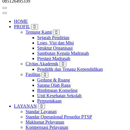
085126495339
HOME
PROFIL
Tentang Kami
Sejarah Pendirian
Logo, Visi dan Misi
Struktur Organisasi
Sambutan Kepala Madrasah
Prestasi Madrasah
Civitas Akademik
Pendidik dan Tenaga Kependidikan
Fasilitas
Gedung & Ruang
Sarana Olah Raga
Bimbingan Konseling
Unit Kesehatan Sekolah
Perpustakaan
LAYANAN
Standar Layanan
Standar Operasional Prosedur PTSP
Maklumat Pelayanan
Kompensasi Pelayanan