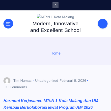
S
k
i
p
Modern, Innovative
t
and Excellent School
o
c
o
n
Home
t
e
n
t
Tim Humas
Uncategorized
Februari 9, 2026
0 Comments
Harmoni Kerjasama: MTsN 1 Kota Malang dan UM
Kembali Berkolaborasi lewat Program AM 2026