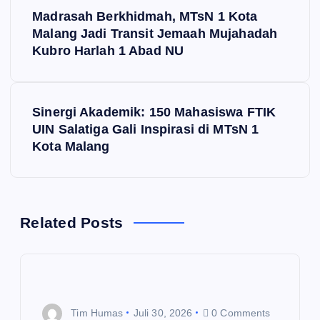
N
Madrasah Berkhidmah, MTsN 1 Kota
a
Malang Jadi Transit Jemaah Mujahadah
Kubro Harlah 1 Abad NU
v
i
Sinergi Akademik: 150 Mahasiswa FTIK
UIN Salatiga Gali Inspirasi di MTsN 1
g
Kota Malang
a
s
Related Posts
i
p
o
Tim Humas
Juli 30, 2026
0 Comments