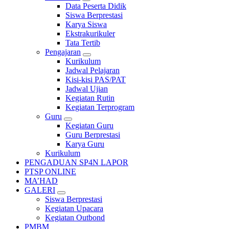
Data Peserta Didik
Siswa Berprestasi
Karya Siswa
Ekstrakurikuler
Tata Tertib
Pengajaran
Kurikulum
Jadwal Pelajaran
Kisi-kisi PAS/PAT
Jadwal Ujian
Kegiatan Rutin
Kegiatan Terprogram
Guru
Kegiatan Guru
Guru Berprestasi
Karya Guru
Kurikulum
PENGADUAN SP4N LAPOR
PTSP ONLINE
MA’HAD
GALERI
Siswa Berprestasi
Kegiatan Upacara
Kegiatan Outbond
PMBM