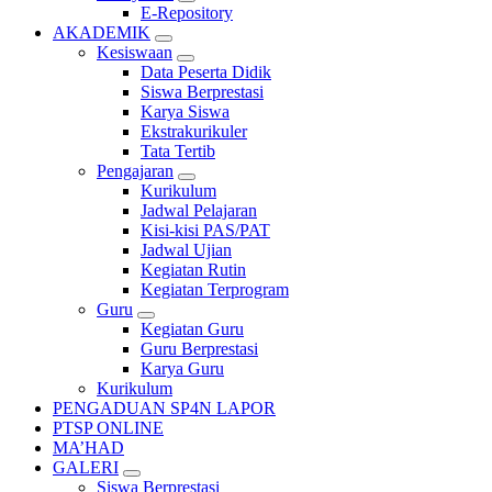
E-Repository
AKADEMIK
Kesiswaan
Data Peserta Didik
Siswa Berprestasi
Karya Siswa
Ekstrakurikuler
Tata Tertib
Pengajaran
Kurikulum
Jadwal Pelajaran
Kisi-kisi PAS/PAT
Jadwal Ujian
Kegiatan Rutin
Kegiatan Terprogram
Guru
Kegiatan Guru
Guru Berprestasi
Karya Guru
Kurikulum
PENGADUAN SP4N LAPOR
PTSP ONLINE
MA’HAD
GALERI
Siswa Berprestasi