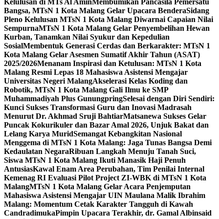
Kelulusan di MTs Al Amin
Membumikan Pancasila Pemersatu
Bangsa, MTsN 1 Kota Malang Gelar Upacara Bendera
Sidang
Pleno Kelulusan MTsN 1 Kota Malang Diwarnai Capaian Nilai
Sempurna
MTsN 1 Kota Malang Gelar Penyembelihan Hewan
Kurban, Tanamkan Nilai Syukur dan Kepedulian
Sosial
Membentuk Generasi Cerdas dan Berkarakter: MTsN 1
Kota Malang Gelar Asesmen Sumatif Akhir Tahun (ASAT)
2025/2026
Menanam Inspirasi dan Ketulusan: MTsN 1 Kota
Malang Resmi Lepas 18 Mahasiswa Asistensi Mengajar
Universitas Negeri Malang
Akselerasi Kelas Koding dan
Robotik, MTsN 1 Kota Malang Gali Ilmu ke SMP
Muhammadiyah Plus Gunungpring
Selesai dengan Diri Sendiri:
Kunci Sukses Transformasi Guru dan Inovasi Madrasah
Menurut Dr. Akhmad Sruji Bahtiar
Matsanewa Sukses Gelar
Puncak Kokurikuler dan Bazar Amal 2026, Unjuk Bakat dan
Lelang Karya Murid
Semangat Kebangkitan Nasional
Menggema di MTsN 1 Kota Malang: Jaga Tunas Bangsa Demi
Kedaulatan Negara
Ribuan Langkah Menuju Tanah Suci,
Siswa MTsN 1 Kota Malang Ikuti Manasik Haji Penuh
Antusias
Kawal Enam Area Perubahan, Tim Penilai Internal
Kemenag RI Evaluasi Pilot Project ZI-WBK di MTsN 1 Kota
Malang
MTsN 1 Kota Malang Gelar Acara Penjemputan
Mahasiswa Asistensi Mengajar UIN Maulana Malik Ibrahim
Malang: Momentum Cetak Karakter Tangguh di Kawah
Candradimuka
Pimpin Upacara Terakhir, dr. Gamal Albinsaid