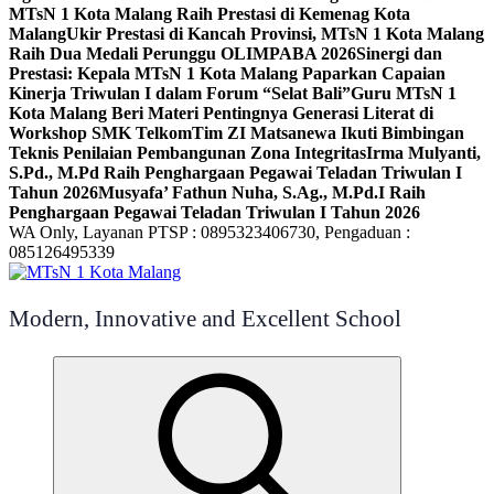
MTsN 1 Kota Malang Raih Prestasi di Kemenag Kota
Malang
Ukir Prestasi di Kancah Provinsi, MTsN 1 Kota Malang
Raih Dua Medali Perunggu OLIMPABA 2026
Sinergi dan
Prestasi: Kepala MTsN 1 Kota Malang Paparkan Capaian
Kinerja Triwulan I dalam Forum “Selat Bali”
Guru MTsN 1
Kota Malang Beri Materi Pentingnya Generasi Literat di
Workshop SMK Telkom
Tim ZI Matsanewa Ikuti Bimbingan
Teknis Penilaian Pembangunan Zona Integritas
Irma Mulyanti,
S.Pd., M.Pd Raih Penghargaan Pegawai Teladan Triwulan I
Tahun 2026
Musyafa’ Fathun Nuha, S.Ag., M.Pd.I Raih
Penghargaan Pegawai Teladan Triwulan I Tahun 2026
WA Only, Layanan PTSP : 0895323406730, Pengaduan :
085126495339
Modern, Innovative and Excellent School