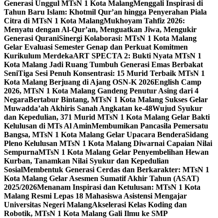
Generasi Unggul MTsN 1 Kota Malang
Menggali Inspirasi di
Tahun Baru Islam: Khotmil Qur’an hingga Penyerahan Piala
Citra di MTsN 1 Kota Malang
Mukhoyam Tahfiz 2026:
Menyatu dengan Al-Qur’an, Menguatkan Jiwa, Mengukir
Generasi Qurani
Sinergi Kolaborasi: MTsN 1 Kota Malang
Gelar Evaluasi Semester Genap dan Perkuat Komitmen
Kurikulum Merdeka
ART SPECTA 2: Bukti Nyata MTsN 1
Kota Malang Jadi Ruang Tumbuh Generasi Emas Berbakat
Seni
Tiga Sesi Penuh Konsentrasi: 15 Murid Terbaik MTsN 1
Kota Malang Berjuang di Ajang OSN-K 2026
English Camp
2026, MTsN 1 Kota Malang Gandeng Penutur Asing dari 4
Negara
Bertabur Bintang, MTsN 1 Kota Malang Sukses Gelar
Muwadda’ah Akhiris Sanah Angkatan ke-48
Wujud Syukur
dan Kepedulian, 371 Murid MTsN 1 Kota Malang Gelar Bakti
Kelulusan di MTs Al Amin
Membumikan Pancasila Pemersatu
Bangsa, MTsN 1 Kota Malang Gelar Upacara Bendera
Sidang
Pleno Kelulusan MTsN 1 Kota Malang Diwarnai Capaian Nilai
Sempurna
MTsN 1 Kota Malang Gelar Penyembelihan Hewan
Kurban, Tanamkan Nilai Syukur dan Kepedulian
Sosial
Membentuk Generasi Cerdas dan Berkarakter: MTsN 1
Kota Malang Gelar Asesmen Sumatif Akhir Tahun (ASAT)
2025/2026
Menanam Inspirasi dan Ketulusan: MTsN 1 Kota
Malang Resmi Lepas 18 Mahasiswa Asistensi Mengajar
Universitas Negeri Malang
Akselerasi Kelas Koding dan
Robotik, MTsN 1 Kota Malang Gali Ilmu ke SMP