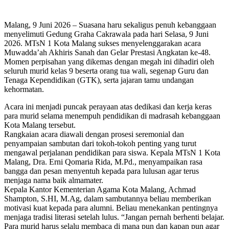
Malang, 9 Juni 2026 – Suasana haru sekaligus penuh kebanggaan
menyelimuti Gedung Graha Cakrawala pada hari Selasa, 9 Juni
2026. MTsN 1 Kota Malang sukses menyelenggarakan acara
Muwadda’ah Akhiris Sanah dan Gelar Prestasi Angkatan ke-48.
Momen perpisahan yang dikemas dengan megah ini dihadiri oleh
seluruh murid kelas 9 beserta orang tua wali, segenap Guru dan
Tenaga Kependidikan (GTK), serta jajaran tamu undangan
kehormatan.
Acara ini menjadi puncak perayaan atas dedikasi dan kerja keras
para murid selama menempuh pendidikan di madrasah kebanggaan
Kota Malang tersebut.
Rangkaian acara diawali dengan prosesi seremonial dan
penyampaian sambutan dari tokoh-tokoh penting yang turut
mengawal perjalanan pendidikan para siswa. Kepala MTsN 1 Kota
Malang, Dra. Erni Qomaria Rida, M.Pd., menyampaikan rasa
bangga dan pesan menyentuh kepada para lulusan agar terus
menjaga nama baik almamater.
Kepala Kantor Kementerian Agama Kota Malang, Achmad
Shampton, S.HI, M.Ag, dalam sambutannya beliau memberikan
motivasi kuat kepada para alumni. Beliau menekankan pentingnya
menjaga tradisi literasi setelah lulus. “Jangan pernah berhenti belajar.
Para murid harus selalu membaca di mana pun dan kapan pun agar