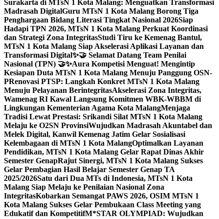
Surakarta di MTsN 1 Kota Malang: Menguatkan Transformasi
Madrasah Digital
Guru MTsN 1 Kota Malang Borong Tiga
Penghargaan Bidang Literasi Tingkat Nasional 2026
Siap
Hadapi TPN 2026, MTsN 1 Kota Malang Perkuat Koordinasi
dan Strategi Zona Integritas
Studi Tiru ke Kemenag Bantul,
MTsN 1 Kota Malang Siap Akselerasi Aplikasi Layanan dan
Transformasi Digital
✨🤝 Selamat Datang Team Penilai
Nasional (TPN) 🤝✨
Aura Kompetisi Menguat! Mengintip
Kesiapan Duta MTsN 1 Kota Malang Menuju Panggung OSN-
P
Renovasi PTSP: Langkah Konkret MTsN 1 Kota Malang
Menuju Pelayanan Berintegritas
Akselerasi Zona Integritas,
Wamenag RI Kawal Langsung Komitmen WBK-WBBM di
Lingkungan Kementerian Agama Kota Malang
Menjaga
Tradisi Lewat Prestasi: Srikandi Silat MTsN 1 Kota Malang
Melaju ke O2SN Provinsi
Wujudkan Madrasah Akuntabel dan
Melek Digital, Kanwil Kemenag Jatim Gelar Sosialisasi
Kelembagaan di MTsN 1 Kota Malang
Optimalkan Layanan
Pendidikan, MTsN 1 Kota Malang Gelar Rapat Dinas Akhir
Semester Genap
Rajut Sinergi, MTsN 1 Kota Malang Sukses
Gelar Pembagian Hasil Belajar Semester Genap TA
2025/2026
Satu dari Dua MTs di Indonesia, MTsN 1 Kota
Malang Siap Melaju ke Penilaian Nasional Zona
Integritas
Kobarkan Semangat PAWS 2026, OSIM MTsN 1
Kota Malang Sukses Gelar Pembukaan Class Meeting yang
Edukatif dan Kompetitif
M*STAR OLYMPIAD: Wujudkan