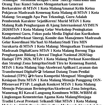
Orang Tua: Kunci Sukses Mengantarkan Generasi
Berkarakter di MTsN 1 Kota Malang
Amanat Kritis Ketua
Pokjawas Madrasah Kemenag Kota Malang di MTsN 1 Kota
Malang: Secanggih Apa Pun Teknologi, Guru Adalah
Pembentuk Karakter Sejati
Keren! Murid MTsN 1 Kota
Malang Raih Penghargaan di Ajang Internasional AYIMUN
2026
MTsN 1 Kota Malang Gelar Workshop Peningkatan
Kompetensi Guru, Fokus pada Media Digital dan Kurikulum
Madrasah
Perkuat Sinergi, Komite dan Manajemen Madrasah
Gelar Koordinasi Ma’had Al-Madany
Studi Tiru MIN
Surakarta di MTsN 1 Kota Malang: Menguatkan Transformasi
Madrasah Digital
Guru MTsN 1 Kota Malang Borong Tiga
Penghargaan Bidang Literasi Tingkat Nasional 2026
Siap
Hadapi TPN 2026, MTsN 1 Kota Malang Perkuat Koordinasi
dan Strategi Zona Integritas
Studi Tiru ke Kemenag Bantul,
MTsN 1 Kota Malang Siap Akselerasi Aplikasi Layanan dan
Transformasi Digital
✨🤝 Selamat Datang Team Penilai
Nasional (TPN) 🤝✨
Aura Kompetisi Menguat! Mengintip
Kesiapan Duta MTsN 1 Kota Malang Menuju Panggung OSN-
P
Renovasi PTSP: Langkah Konkret MTsN 1 Kota Malang
Menuju Pelayanan Berintegritas
Akselerasi Zona Integritas,
Wamenag RI Kawal Langsung Komitmen WBK-WBBM di
Lingkungan Kementerian Agama Kota Malang
Menjaga
Tradisi Lewat Prestasi: Srikandi Silat MTsN 1 Kota Malang