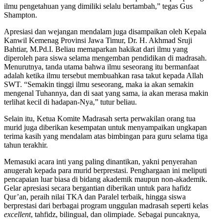
ilmu pengetahuan yang dimiliki selalu bertambah,” tegas Gus
Shampton.
Apresiasi dan wejangan mendalam juga disampaikan oleh Kepala
Kanwil Kemenag Provinsi Jawa Timur, Dr. H. Akhmad Sruji
Bahtiar, M.Pd.I. Beliau memaparkan hakikat dari ilmu yang
diperoleh para siswa selama mengemban pendidikan di madrasah.
Menurutnya, tanda utama bahwa ilmu seseorang itu bermanfaat
adalah ketika ilmu tersebut membuahkan rasa takut kepada Allah
SWT. “Semakin tinggi ilmu seseorang, maka ia akan semakin
mengenal Tuhannya, dan di saat yang sama, ia akan merasa makin
terlihat kecil di hadapan-Nya,” tutur beliau.
Selain itu, Ketua Komite Madrasah serta perwakilan orang tua
murid juga diberikan kesempatan untuk menyampaikan ungkapan
terima kasih yang mendalam atas bimbingan para guru selama tiga
tahun terakhir.
Memasuki acara inti yang paling dinantikan, yakni penyerahan
anugerah kepada para murid berprestasi. Penghargaan ini meliputi
pencapaian luar biasa di bidang akademik maupun non-akademik.
Gelar apresiasi secara bergantian diberikan untuk para hafidz
Qur’an, peraih nilai TKA dan Paralel terbaik, hingga siswa
berprestasi dari berbagai program unggulan madrasah seperti kelas
excellent
, tahfidz, bilingual, dan olimpiade. Sebagai puncaknya,