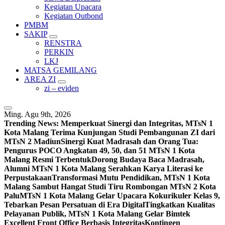
Kegiatan Upacara
Kegiatan Outbond
PMBM
SAKIP
RENSTRA
PERKIN
LKJ
MATSA GEMILANG
AREA ZI
zi – eviden
Ming. Agu 9th, 2026
Trending News:
Memperkuat Sinergi dan Integritas, MTsN 1
Kota Malang Terima Kunjungan Studi Pembangunan ZI dari
MTsN 2 Madiun
Sinergi Kuat Madrasah dan Orang Tua:
Pengurus POCO Angkatan 49, 50, dan 51 MTsN 1 Kota
Malang Resmi Terbentuk
Dorong Budaya Baca Madrasah,
Alumni MTsN 1 Kota Malang Serahkan Karya Literasi ke
Perpustakaan
Transformasi Mutu Pendidikan, MTsN 1 Kota
Malang Sambut Hangat Studi Tiru Rombongan MTsN 2 Kota
Palu
MTsN 1 Kota Malang Gelar Upacara Kokurikuler Kelas 9,
Tebarkan Pesan Persatuan di Era Digital
Tingkatkan Kualitas
Pelayanan Publik, MTsN 1 Kota Malang Gelar Bimtek
Excellent Front Office Berbasis Integritas
Kontingen