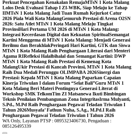
Perkuat Pencegahan Kenakalan Remaja
MTsN 1 Kota Malang
Lolos Desk Evaluasi Tahap I ZI-WBK, Siap Melaju ke Tahap
II
MTsN 1 Kota Malang Jadi Tuan Rumah Kejurkot Catur
2026 Piala Wali Kota Malang
Gemuruh Prestasi di Arena O2SN
2026: Satu Atlet MTsN 1 Kota Malang Melaju Tingkat
Provinsi
Hari Pertama UM 2026 di MTsN 1 Kota Malang:
Integrasi Kecerdasan Digital dan Kekuatan Spiritual
Semangat
Kartini Menggema di MTsN 1 Kota Malang: Menjadi Generasi
Berilmu dan Berakhlak
Peringati Hari Kartini, GTK dan Siswa
MTsN 1 Kota Malang Raih Penghargaan Literasi dari Menteri
Agama RI
Refleksi Halalbihalal dan Semangat Kartini: DWP
MTsN 1 Kota Malang Raih Prestasi di Kemenag Kota
Malang
Ukir Prestasi di Kancah Provinsi, MTsN 1 Kota Malang
Raih Dua Medali Perunggu OLIMPABA 2026
Sinergi dan
Prestasi: Kepala MTsN 1 Kota Malang Paparkan Capaian
Kinerja Triwulan I dalam Forum “Selat Bali”
Guru MTsN 1
Kota Malang Beri Materi Pentingnya Generasi Literat di
Workshop SMK Telkom
Tim ZI Matsanewa Ikuti Bimbingan
Teknis Penilaian Pembangunan Zona Integritas
Irma Mulyanti,
S.Pd., M.Pd Raih Penghargaan Pegawai Teladan Triwulan I
Tahun 2026
Musyafa’ Fathun Nuha, S.Ag., M.Pd.I Raih
Penghargaan Pegawai Teladan Triwulan I Tahun 2026
WA Only, Layanan PTSP : 0895323406730, Pengaduan :
085126495339