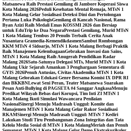
Matsanewa Raih Prestasi Gemilang di Jambore Koperasi Siswa
Kota Malang 2026
Peduli Kesehatan Mental Remaja, MTsN 1
Kota Malang Gelar Sosialisasi Deteksi Dini dan Pertolongan
Pertama Luka Psikologis
Gemilang di Kancah Nasional, Rama
Byan Azizi Raih Medali Emas KOSSMI 2026 dan Bersiap
untuk EduTrip ke Dua Negara
Prestasi Gemilang, Murid MTsN
1 Kota Malang Tembus 20 Penulis Terbaik Cerita Anak
Nusantara Gramedia-Kemendikdasmen
Sambut Rombongan
KKM MTsN 4 Sidoarjo, MTsN 1 Kota Malang Berbagi Praktik
Baik Manajemen Kelembagaan
Gebrakan Inovasi dan Sains,
MTsN 1 Kota Malang Raih Anugerah Pendidikan Radar
Malang 2026
Satu-Satunya Delegasi MTs, Murid MTsN 1 Kota
Malang Ukir Sejarah Amankan 3 Penghargaan Sementara di
GYIS 2026
Penuh Antusias, Civitas Akademika MTsN 1 Kota
Malang Gelorakan Edukasi Genre Bersama Komisi IX DPR RI
dan BKKBN
Lewat Seni Peran, Teater Matsanewa Suarakan
Pesan Anti-Bullying di PAGSETA #4 Sanggar Angkasa
Menuju
Predikat Wilayah Bebas dari Korupsi, Tim Inti ZI MTsN 1
Kota Malang Ikuti Simulasi Wawancara Penilaian
Nasional
Sinergi Menuju Madrasah Unggul: Komite dan
Manajemen MTsN 1 Kota Malang Gelar Rakor Sosialisasi
RKAM
Sinergi Menuju Madrasah Unggul: MTsN 7 Kediri
Lakukan Studi Tiru Pembangunan Zona Integritas dan Tata
Kelola Media Sosial di MTsN 1 Kota Malang
Meriah dan Penuh
Semangat, MTsN 1 Kota Malang Gelar Demo Ekstrakurikuler