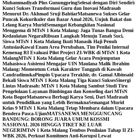
Muhammadiyah Plus Gunungpring
Selesai dengan Diri Sendiri:
Kunci Sukses Transformasi Guru dan Inovasi Madrasah
Menurut Dr. Akhmad Sruji Bahtiar
Matsanewa Sukses Gelar
Puncak Kokurikuler dan Bazar Amal 2026, Unjuk Bakat dan
Lelang Karya Murid
Semangat Kebangkitan Nasional
Menggema di MTsN 1 Kota Malang: Jaga Tunas Bangsa Demi
Kedaulatan Negara
Ribuan Langkah Menuju Tanah Suci,
Siswa MTsN 1 Kota Malang Ikuti Manasik Haji Penuh
Antusias
Kawal Enam Area Perubahan, Tim Penilai Internal
Kemenag RI Evaluasi Pilot Project ZI-WBK di MTsN 1 Kota
Malang
MTsN 1 Kota Malang Gelar Acara Penjemputan
Mahasiswa Asistensi Mengajar UIN Maulana Malik Ibrahim
Malang: Momentum Cetak Karakter Tangguh di Kawah
Candradimuka
Pimpin Upacara Terakhir, dr. Gamal Albinsaid
Bekali Siswa MTsN 1 Kota Malang Tiga Kunci Sukses
Sinergi
Lintas Madrasah: MTsN 1 Kota Malang Sambut Studi Tiru
Pengelolaan Layanan Bimbingan dan Konseling dari MTsN
Kota Bogor
Matsanewa Berbagi Karya Seni, Dari Madrasah
untuk Pendidikan yang Lebih Bermakna
Semangat Murid
Kelas 9 MTsN 1 Kota Malang Tetap Membara dalam Upacara
Bendera Pasca-Ujian
MATSANEWA MENGGUNCANG
BANDUNG: BORONG JUARA UMUM KOSSMI
NASIONAL 2026 HINGGA TIKET KE LUAR
NEGERI
MTsN 1 Kota Malang Tembus Penilaian Tahap II ZI-
WBK 2026, Perkuat Komitmen Anti-Korupsi Lewat