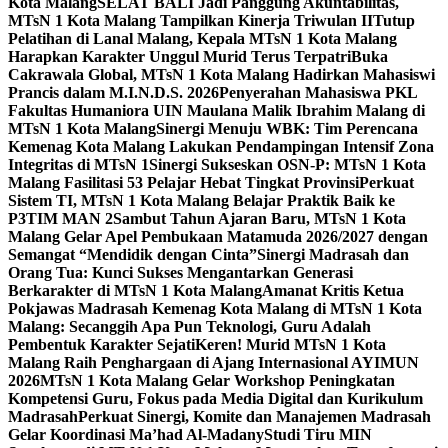
Kota Malang
SELAT BALI Jadi Panggung Akuntabilitas,
MTsN 1 Kota Malang Tampilkan Kinerja Triwulan II
Tutup
Pelatihan di Lanal Malang, Kepala MTsN 1 Kota Malang
Harapkan Karakter Unggul Murid Terus Terpatri
Buka
Cakrawala Global, MTsN 1 Kota Malang Hadirkan Mahasiswi
Prancis dalam M.I.N.D.S. 2026
Penyerahan Mahasiswa PKL
Fakultas Humaniora UIN Maulana Malik Ibrahim Malang di
MTsN 1 Kota Malang
Sinergi Menuju WBK: Tim Perencana
Kemenag Kota Malang Lakukan Pendampingan Intensif Zona
Integritas di MTsN 1
Sinergi Sukseskan OSN-P: MTsN 1 Kota
Malang Fasilitasi 53 Pelajar Hebat Tingkat Provinsi
Perkuat
Sistem TI, MTsN 1 Kota Malang Belajar Praktik Baik ke
P3TIM MAN 2
Sambut Tahun Ajaran Baru, MTsN 1 Kota
Malang Gelar Apel Pembukaan Matamuda 2026/2027 dengan
Semangat “Mendidik dengan Cinta”
Sinergi Madrasah dan
Orang Tua: Kunci Sukses Mengantarkan Generasi
Berkarakter di MTsN 1 Kota Malang
Amanat Kritis Ketua
Pokjawas Madrasah Kemenag Kota Malang di MTsN 1 Kota
Malang: Secanggih Apa Pun Teknologi, Guru Adalah
Pembentuk Karakter Sejati
Keren! Murid MTsN 1 Kota
Malang Raih Penghargaan di Ajang Internasional AYIMUN
2026
MTsN 1 Kota Malang Gelar Workshop Peningkatan
Kompetensi Guru, Fokus pada Media Digital dan Kurikulum
Madrasah
Perkuat Sinergi, Komite dan Manajemen Madrasah
Gelar Koordinasi Ma’had Al-Madany
Studi Tiru MIN