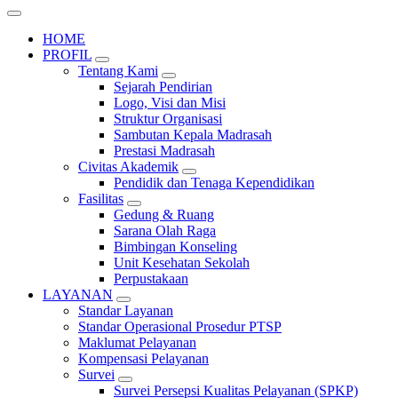
HOME
PROFIL
Tentang Kami
Sejarah Pendirian
Logo, Visi dan Misi
Struktur Organisasi
Sambutan Kepala Madrasah
Prestasi Madrasah
Civitas Akademik
Pendidik dan Tenaga Kependidikan
Fasilitas
Gedung & Ruang
Sarana Olah Raga
Bimbingan Konseling
Unit Kesehatan Sekolah
Perpustakaan
LAYANAN
Standar Layanan
Standar Operasional Prosedur PTSP
Maklumat Pelayanan
Kompensasi Pelayanan
Survei
Survei Persepsi Kualitas Pelayanan (SPKP)