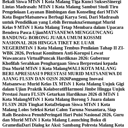
Bekali Siswa MTsN 1 Kota Malang Tiga Kunci Sukses
Sinergi
Lintas Madrasah: MTsN 1 Kota Malang Sambut Studi Tiru
Pengelolaan Layanan Bimbingan dan Konseling dari MTsN
Kota Bogor
Matsanewa Berbagi Karya Seni, Dari Madrasah
untuk Pendidikan yang Lebih Bermakna
Semangat Murid
Kelas 9 MTsN 1 Kota Malang Tetap Membara dalam Upacara
Bendera Pasca-Ujian
MATSANEWA MENGGUNCANG
BANDUNG: BORONG JUARA UMUM KOSSMI
NASIONAL 2026 HINGGA TIKET KE LUAR
NEGERI
MTsN 1 Kota Malang Tembus Penilaian Tahap II ZI-
WBK 2026, Perkuat Komitmen Anti-Korupsi Lewat
Wawancara Virtual
Puncak Hardiknas 2026: Gubernur
Khofifah Serahkan Penghargaan Siswa Berprestasi kepada
Dua Murid MTsN 1 Kota Malang
WALI KOTA MALANG
BERI APRESIASI 9 PRESTASI MURID MATSANEWA DI
AJANG FLS3N DAN O2SN 2026
Panggung Inovasi
Matsanewa: Murid Kelas IX MTsN 1 Kota Malang Unjuk Gigi
dalam Ujian Praktik Kolaboratif
Harmoni Jimbe Hingga Unjuk
Prestasi Juara FLS3N Getarkan Hardiknas 2026 di MTsN 1
Kota Malang
MTsN 1 Kota Malang Borong 5 Juara dalam
FLS3N 2026 Tingkat Kota
Delapan Siswa MTsN 1 Kota
Malang Lolos Seleksi Ketat Calon Taruna Nusantara, Siap
Raih Beasiswa Penuh
Peringati Hari Puisi Nasional 2026, Guru
dan Murid MTsN 1 Kota Malang Launching Buku di
Gramedia
Dari Dialog ke Aksi: Sambang Polresta Malang Kota