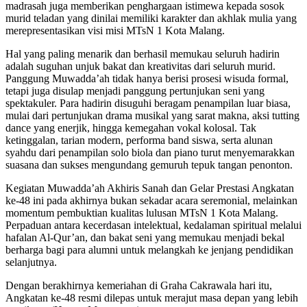
madrasah juga memberikan penghargaan istimewa kepada sosok
murid teladan yang dinilai memiliki karakter dan akhlak mulia yang
merepresentasikan visi misi MTsN 1 Kota Malang.
Hal yang paling menarik dan berhasil memukau seluruh hadirin
adalah suguhan unjuk bakat dan kreativitas dari seluruh murid.
Panggung Muwadda’ah tidak hanya berisi prosesi wisuda formal,
tetapi juga disulap menjadi panggung pertunjukan seni yang
spektakuler. Para hadirin disuguhi beragam penampilan luar biasa,
mulai dari pertunjukan drama musikal yang sarat makna, aksi tutting
dance yang enerjik, hingga kemegahan vokal kolosal. Tak
ketinggalan, tarian modern, performa band siswa, serta alunan
syahdu dari penampilan solo biola dan piano turut menyemarakkan
suasana dan sukses mengundang gemuruh tepuk tangan penonton.
Kegiatan Muwadda’ah Akhiris Sanah dan Gelar Prestasi Angkatan
ke-48 ini pada akhirnya bukan sekadar acara seremonial, melainkan
momentum pembuktian kualitas lulusan MTsN 1 Kota Malang.
Perpaduan antara kecerdasan intelektual, kedalaman spiritual melalui
hafalan Al-Qur’an, dan bakat seni yang memukau menjadi bekal
berharga bagi para alumni untuk melangkah ke jenjang pendidikan
selanjutnya.
Dengan berakhirnya kemeriahan di Graha Cakrawala hari itu,
Angkatan ke-48 resmi dilepas untuk merajut masa depan yang lebih