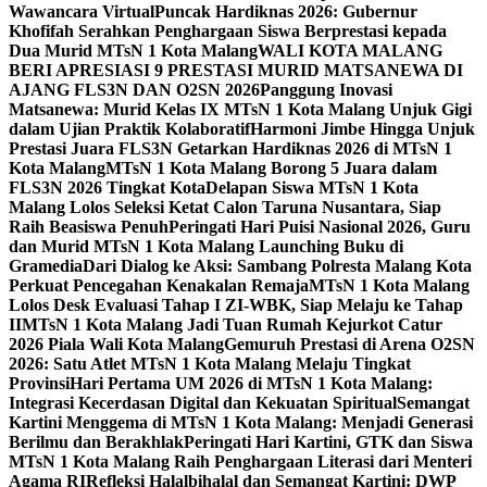
Wawancara Virtual
Puncak Hardiknas 2026: Gubernur
Khofifah Serahkan Penghargaan Siswa Berprestasi kepada
Dua Murid MTsN 1 Kota Malang
WALI KOTA MALANG
BERI APRESIASI 9 PRESTASI MURID MATSANEWA DI
AJANG FLS3N DAN O2SN 2026
Panggung Inovasi
Matsanewa: Murid Kelas IX MTsN 1 Kota Malang Unjuk Gigi
dalam Ujian Praktik Kolaboratif
Harmoni Jimbe Hingga Unjuk
Prestasi Juara FLS3N Getarkan Hardiknas 2026 di MTsN 1
Kota Malang
MTsN 1 Kota Malang Borong 5 Juara dalam
FLS3N 2026 Tingkat Kota
Delapan Siswa MTsN 1 Kota
Malang Lolos Seleksi Ketat Calon Taruna Nusantara, Siap
Raih Beasiswa Penuh
Peringati Hari Puisi Nasional 2026, Guru
dan Murid MTsN 1 Kota Malang Launching Buku di
Gramedia
Dari Dialog ke Aksi: Sambang Polresta Malang Kota
Perkuat Pencegahan Kenakalan Remaja
MTsN 1 Kota Malang
Lolos Desk Evaluasi Tahap I ZI-WBK, Siap Melaju ke Tahap
II
MTsN 1 Kota Malang Jadi Tuan Rumah Kejurkot Catur
2026 Piala Wali Kota Malang
Gemuruh Prestasi di Arena O2SN
2026: Satu Atlet MTsN 1 Kota Malang Melaju Tingkat
Provinsi
Hari Pertama UM 2026 di MTsN 1 Kota Malang:
Integrasi Kecerdasan Digital dan Kekuatan Spiritual
Semangat
Kartini Menggema di MTsN 1 Kota Malang: Menjadi Generasi
Berilmu dan Berakhlak
Peringati Hari Kartini, GTK dan Siswa
MTsN 1 Kota Malang Raih Penghargaan Literasi dari Menteri
Agama RI
Refleksi Halalbihalal dan Semangat Kartini: DWP