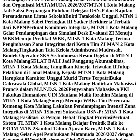
dan Organisasi MATAMUDA 2026/2027
MTsN 1 Kota Malang
Jadi Saksi Perjuangan Puluhan Delegasi OSN-P dan Rajutan
Persaudaraan Lintas Sekolah
Bukti Tatakelola Unggul, MTsN 1
Kota Malang Sabet Peringkat III Satker Berkinerja Terbaik
dari KPPN
Perkuat Komitmen Integritas, MTsN 1 Kota Malang
Gelar Pendampingan dan Simulasi Desk Evaluasi ZI Menuju
WBK
Menuju Predikat WBK, MTsN 1 Kota Malang Terima
Pengimbasan Zona Integritas dari Ketua Tim ZI MAN 2 Kota
Malang
Tingkatkan Tata Kelola Administrasi Madrasah,
Bimtek Operator SKS Se-Indonesia Resmi Digelar di MTsN 1
Kota Malang
SELAT BALI Jadi Panggung Akuntabilitas,
MTsN 1 Kota Malang Tampilkan Kinerja Triwulan II
Tutup
Pelatihan di Lanal Malang, Kepala MTsN 1 Kota Malang
Harapkan Karakter Unggul Murid Terus Terpatri
Buka
Cakrawala Global, MTsN 1 Kota Malang Hadirkan Mahasiswi
Prancis dalam M.I.N.D.S. 2026
Penyerahan Mahasiswa PKL
Fakultas Humaniora UIN Maulana Malik Ibrahim Malang di
MTsN 1 Kota Malang
Sinergi Menuju WBK: Tim Perencana
Kemenag Kota Malang Lakukan Pendampingan Intensif Zona
Integritas di MTsN 1
Sinergi Sukseskan OSN-P: MTsN 1 Kota
Malang Fasilitasi 53 Pelajar Hebat Tingkat Provinsi
Perkuat
Sistem TI, MTsN 1 Kota Malang Belajar Praktik Baik ke
P3TIM MAN 2
Sambut Tahun Ajaran Baru, MTsN 1 Kota
Malang Gelar Apel Pembukaan Matamuda 2026/2027 dengan
Semangat “Mendidik dengan Cinta”
Sinergi Madrasah dan