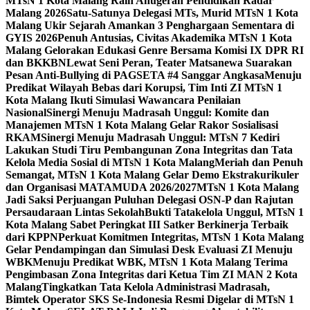
MTsN 1 Kota Malang Raih Anugerah Pendidikan Radar
Malang 2026
Satu-Satunya Delegasi MTs, Murid MTsN 1 Kota
Malang Ukir Sejarah Amankan 3 Penghargaan Sementara di
GYIS 2026
Penuh Antusias, Civitas Akademika MTsN 1 Kota
Malang Gelorakan Edukasi Genre Bersama Komisi IX DPR RI
dan BKKBN
Lewat Seni Peran, Teater Matsanewa Suarakan
Pesan Anti-Bullying di PAGSETA #4 Sanggar Angkasa
Menuju
Predikat Wilayah Bebas dari Korupsi, Tim Inti ZI MTsN 1
Kota Malang Ikuti Simulasi Wawancara Penilaian
Nasional
Sinergi Menuju Madrasah Unggul: Komite dan
Manajemen MTsN 1 Kota Malang Gelar Rakor Sosialisasi
RKAM
Sinergi Menuju Madrasah Unggul: MTsN 7 Kediri
Lakukan Studi Tiru Pembangunan Zona Integritas dan Tata
Kelola Media Sosial di MTsN 1 Kota Malang
Meriah dan Penuh
Semangat, MTsN 1 Kota Malang Gelar Demo Ekstrakurikuler
dan Organisasi MATAMUDA 2026/2027
MTsN 1 Kota Malang
Jadi Saksi Perjuangan Puluhan Delegasi OSN-P dan Rajutan
Persaudaraan Lintas Sekolah
Bukti Tatakelola Unggul, MTsN 1
Kota Malang Sabet Peringkat III Satker Berkinerja Terbaik
dari KPPN
Perkuat Komitmen Integritas, MTsN 1 Kota Malang
Gelar Pendampingan dan Simulasi Desk Evaluasi ZI Menuju
WBK
Menuju Predikat WBK, MTsN 1 Kota Malang Terima
Pengimbasan Zona Integritas dari Ketua Tim ZI MAN 2 Kota
Malang
Tingkatkan Tata Kelola Administrasi Madrasah,
Bimtek Operator SKS Se-Indonesia Resmi Digelar di MTsN 1