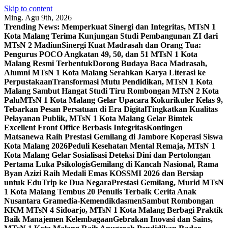
Skip to content
Ming. Agu 9th, 2026
Trending News:
Memperkuat Sinergi dan Integritas, MTsN 1
Kota Malang Terima Kunjungan Studi Pembangunan ZI dari
MTsN 2 Madiun
Sinergi Kuat Madrasah dan Orang Tua:
Pengurus POCO Angkatan 49, 50, dan 51 MTsN 1 Kota
Malang Resmi Terbentuk
Dorong Budaya Baca Madrasah,
Alumni MTsN 1 Kota Malang Serahkan Karya Literasi ke
Perpustakaan
Transformasi Mutu Pendidikan, MTsN 1 Kota
Malang Sambut Hangat Studi Tiru Rombongan MTsN 2 Kota
Palu
MTsN 1 Kota Malang Gelar Upacara Kokurikuler Kelas 9,
Tebarkan Pesan Persatuan di Era Digital
Tingkatkan Kualitas
Pelayanan Publik, MTsN 1 Kota Malang Gelar Bimtek
Excellent Front Office Berbasis Integritas
Kontingen
Matsanewa Raih Prestasi Gemilang di Jambore Koperasi Siswa
Kota Malang 2026
Peduli Kesehatan Mental Remaja, MTsN 1
Kota Malang Gelar Sosialisasi Deteksi Dini dan Pertolongan
Pertama Luka Psikologis
Gemilang di Kancah Nasional, Rama
Byan Azizi Raih Medali Emas KOSSMI 2026 dan Bersiap
untuk EduTrip ke Dua Negara
Prestasi Gemilang, Murid MTsN
1 Kota Malang Tembus 20 Penulis Terbaik Cerita Anak
Nusantara Gramedia-Kemendikdasmen
Sambut Rombongan
KKM MTsN 4 Sidoarjo, MTsN 1 Kota Malang Berbagi Praktik
Baik Manajemen Kelembagaan
Gebrakan Inovasi dan Sains,