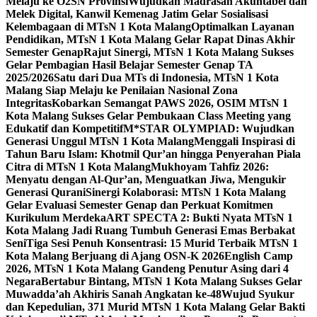
Melaju ke O2SN Provinsi
Wujudkan Madrasah Akuntabel dan
Melek Digital, Kanwil Kemenag Jatim Gelar Sosialisasi
Kelembagaan di MTsN 1 Kota Malang
Optimalkan Layanan
Pendidikan, MTsN 1 Kota Malang Gelar Rapat Dinas Akhir
Semester Genap
Rajut Sinergi, MTsN 1 Kota Malang Sukses
Gelar Pembagian Hasil Belajar Semester Genap TA
2025/2026
Satu dari Dua MTs di Indonesia, MTsN 1 Kota
Malang Siap Melaju ke Penilaian Nasional Zona
Integritas
Kobarkan Semangat PAWS 2026, OSIM MTsN 1
Kota Malang Sukses Gelar Pembukaan Class Meeting yang
Edukatif dan Kompetitif
M*STAR OLYMPIAD: Wujudkan
Generasi Unggul MTsN 1 Kota Malang
Menggali Inspirasi di
Tahun Baru Islam: Khotmil Qur’an hingga Penyerahan Piala
Citra di MTsN 1 Kota Malang
Mukhoyam Tahfiz 2026:
Menyatu dengan Al-Qur’an, Menguatkan Jiwa, Mengukir
Generasi Qurani
Sinergi Kolaborasi: MTsN 1 Kota Malang
Gelar Evaluasi Semester Genap dan Perkuat Komitmen
Kurikulum Merdeka
ART SPECTA 2: Bukti Nyata MTsN 1
Kota Malang Jadi Ruang Tumbuh Generasi Emas Berbakat
Seni
Tiga Sesi Penuh Konsentrasi: 15 Murid Terbaik MTsN 1
Kota Malang Berjuang di Ajang OSN-K 2026
English Camp
2026, MTsN 1 Kota Malang Gandeng Penutur Asing dari 4
Negara
Bertabur Bintang, MTsN 1 Kota Malang Sukses Gelar
Muwadda’ah Akhiris Sanah Angkatan ke-48
Wujud Syukur
dan Kepedulian, 371 Murid MTsN 1 Kota Malang Gelar Bakti