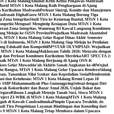
sN 1 Kota Malang
Amanat Kritis Ketua Pokjawas Madrasah
Murid MTsN 1 Kota Malang Raih Penghargaan di Ajang
an Kurikulum Madrasah
Perkuat Sinergi, Komite dan Manajemen
adrasah Digital
Guru MTsN 1 Kota Malang Borong Tiga
 Zona Integritas
Studi Tiru ke Kemenag Bantul, MTsN 1 Kota
mpetisi Menguat! Mengintip Kesiapan Duta MTsN 1 Kota
lerasi Zona Integritas, Wamenag RI Kawal Langsung Komitmen
lang Melaju ke O2SN Provinsi
Wujudkan Madrasah Akuntabel
, MTsN 1 Kota Malang Gelar Rapat Dinas Akhir Semester
s di Indonesia, MTsN 1 Kota Malang Siap Melaju ke Penilaian
g Edukatif dan Kompetitif
M*STAR OLYMPIAD: Wujudkan
di MTsN 1 Kota Malang
Mukhoyam Tahfiz 2026: Menyatu dengan
nap dan Perkuat Komitmen Kurikulum Merdeka
ART SPECTA 2:
erbaik MTsN 1 Kota Malang Berjuang di Ajang OSN-K
kses Gelar Muwadda’ah Akhiris Sanah Angkatan ke-48
Wujud
tu Bangsa, MTsN 1 Kota Malang Gelar Upacara Bendera
Sidang
n, Tanamkan Nilai Syukur dan Kepedulian Sosial
Membentuk
si dan Ketulusan: MTsN 1 Kota Malang Resmi Lepas 18
u ke SMP Muhammadiyah Plus Gunungpring
Selesai dengan Diri
cak Kokurikuler dan Bazar Amal 2026, Unjuk Bakat dan
Negara
Ribuan Langkah Menuju Tanah Suci, Siswa MTsN 1
Project ZI-WBK di MTsN 1 Kota Malang
MTsN 1 Kota Malang
ngguh di Kawah Candradimuka
Pimpin Upacara Terakhir, dr.
udi Tiru Pengelolaan Layanan Bimbingan dan Konseling dari
as 9 MTsN 1 Kota Malang Tetap Membara dalam Upacara