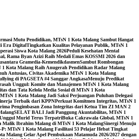
ormasi Mutu Pendidikan, MTsN 1 Kota Malang Sambut Hangat
 Era Digital
Tingkatkan Kualitas Pelayanan Publik, MTsN 1
perasi Siswa Kota Malang 2026
Peduli Kesehatan Mental
nal, Rama Byan Azizi Raih Medali Emas KOSSMI 2026 dan
 Nusantara Gramedia-Kemendikdasmen
Sambut Rombongan
N 1 Kota Malang Raih Anugerah Pendidikan Radar Malang
nuh Antusias, Civitas Akademika MTsN 1 Kota Malang
Bullying di PAGSETA #4 Sanggar Angkasa
Menuju Predikat
rasah Unggul: Komite dan Manajemen MTsN 1 Kota Malang
as dan Tata Kelola Media Sosial di MTsN 1 Kota
MTsN 1 Kota Malang Jadi Saksi Perjuangan Puluhan Delegasi
kinerja Terbaik dari KPPN
Perkuat Komitmen Integritas, MTsN 1
ima Pengimbasan Zona Integritas dari Ketua Tim ZI MAN 2
 Malang
SELAT BALI Jadi Panggung Akuntabilitas, MTsN 1
Unggul Murid Terus Terpatri
Buka Cakrawala Global, MTsN 1
 Malik Ibrahim Malang di MTsN 1 Kota Malang
Sinergi Menuju
P: MTsN 1 Kota Malang Fasilitasi 53 Pelajar Hebat Tingkat
ta Malang Gelar Apel Pembukaan Matamuda 2026/2027 dengan