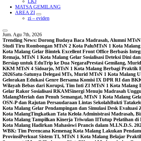
LKJ
MATSA GEMILANG
AREA ZI
zi – eviden
Jum. Agu 7th, 2026
Trending News:
Dorong Budaya Baca Madrasah, Alumni MTsN 1
Studi Tiru Rombongan MTsN 2 Kota Palu
MTsN 1 Kota Malang G
Kota Malang Gelar Bimtek Excellent Front Office Berbasis Integ
Remaja, MTsN 1 Kota Malang Gelar Sosialisasi Deteksi Dini da
Bersiap untuk EduTrip ke Dua Negara
Prestasi Gemilang, Mur
KKM MTsN 4 Sidoarjo, MTsN 1 Kota Malang Berbagi Praktik
2026
Satu-Satunya Delegasi MTs, Murid MTsN 1 Kota Malang U
Gelorakan Edukasi Genre Bersama Komisi IX DPR RI dan B
Wilayah Bebas dari Korupsi, Tim Inti ZI MTsN 1 Kota Malang I
Gelar Rakor Sosialisasi RKAM
Sinergi Menuju Madrasah Unggul
Malang
Meriah dan Penuh Semangat, MTsN 1 Kota Malang Gel
OSN-P dan Rajutan Persaudaraan Lintas Sekolah
Bukti Tatakel
Kota Malang Gelar Pendampingan dan Simulasi Desk Evaluas
Kota Malang
Tingkatkan Tata Kelola Administrasi Madrasah, B
Kota Malang Tampilkan Kinerja Triwulan II
Tutup Pelatihan d
Kota Malang Hadirkan Mahasiswi Prancis dalam M.I.N.D.S. 20
WBK: Tim Perencana Kemenag Kota Malang Lakukan Pendampin
Provinsi
Perkuat Sistem TI, MTsN 1 Kota Malang Belajar Prak