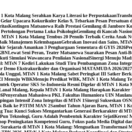
 Kota Malang Serahkan Karya Literasi ke Perpustakaan
Transf
elar Upacara Kokurikuler Kelas 9, Tebarkan Pesan Persatuan di
ritas
Kontingen Matsanewa Raih Prestasi Gemilang di Jambore Ko
n Pertolongan Pertama Luka Psikologis
Gemilang di Kancah Nasio
id MTsN 1 Kota Malang Tembus 20 Penulis Terbaik Cerita Anak
 Baik Manajemen Kelembagaan
Gebrakan Inovasi dan Sains, MTs
kir Sejarah Amankan 3 Penghargaan Sementara di GYIS 2026
Pe
KKBN
Lewat Seni Peran, Teater Matsanewa Suarakan Pesan Anti-
kuti Simulasi Wawancara Penilaian Nasional
Sinergi Menuju Mad
: MTsN 7 Kediri Lakukan Studi Tiru Pembangunan Zona Integrit
ar Demo Ekstrakurikuler dan Organisasi MATAMUDA 2026/2027
ola Unggul, MTsN 1 Kota Malang Sabet Peringkat III Satker Ber
i ZI Menuju WBK
Menuju Predikat WBK, MTsN 1 Kota Malang Ter
imtek Operator SKS Se-Indonesia Resmi Digelar di MTsN 1 Kota
i Lanal Malang, Kepala MTsN 1 Kota Malang Harapkan Karakter 
26
Penyerahan Mahasiswa PKL Fakultas Humaniora UIN Maulana
gan Intensif Zona Integritas di MTsN 1
Sinergi Sukseskan OSN-
tik Baik ke P3TIM MAN 2
Sambut Tahun Ajaran Baru, MTsN 1 Ko
g Tua: Kunci Sukses Mengantarkan Generasi Berkarakter di MT
Pun Teknologi, Guru Adalah Pembentuk Karakter Sejati
Keren! 
op Peningkatan Kompetensi Guru, Fokus pada Media Digital d
 Surakarta di MTsN 1 Kota Malang: Menguatkan Transformasi M