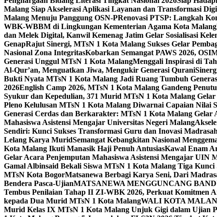
Penghargaan Bidang Literasi Tingkat Nasional 2026
Siap Hadapi
Malang Siap Akselerasi Aplikasi Layanan dan Transformasi Digi
Malang Menuju Panggung OSN-P
Renovasi PTSP: Langkah Kon
WBK-WBBM di Lingkungan Kementerian Agama Kota Malang
dan Melek Digital, Kanwil Kemenag Jatim Gelar Sosialisasi Ke
Genap
Rajut Sinergi, MTsN 1 Kota Malang Sukses Gelar Pembag
Nasional Zona Integritas
Kobarkan Semangat PAWS 2026, OSIM M
Generasi Unggul MTsN 1 Kota Malang
Menggali Inspirasi di T
Al-Qur’an, Menguatkan Jiwa, Mengukir Generasi Qurani
Siner
Bukti Nyata MTsN 1 Kota Malang Jadi Ruang Tumbuh Generas
2026
English Camp 2026, MTsN 1 Kota Malang Gandeng Penutur
Syukur dan Kepedulian, 371 Murid MTsN 1 Kota Malang Gelar 
Pleno Kelulusan MTsN 1 Kota Malang Diwarnai Capaian Nilai
Generasi Cerdas dan Berkarakter: MTsN 1 Kota Malang Gelar 
Mahasiswa Asistensi Mengajar Universitas Negeri Malang
Aksele
Sendiri: Kunci Sukses Transformasi Guru dan Inovasi Madrasa
Lelang Karya Murid
Semangat Kebangkitan Nasional Menggema
Kota Malang Ikuti Manasik Haji Penuh Antusias
Kawal Enam Are
Gelar Acara Penjemputan Mahasiswa Asistensi Mengajar UIN
Gamal Albinsaid Bekali Siswa MTsN 1 Kota Malang Tiga Kunci
MTsN Kota Bogor
Matsanewa Berbagi Karya Seni, Dari Madra
Bendera Pasca-Ujian
MATSANEWA MENGGUNCANG BANDUNG
Tembus Penilaian Tahap II ZI-WBK 2026, Perkuat Komitmen A
kepada Dua Murid MTsN 1 Kota Malang
WALI KOTA MALANG
Murid Kelas IX MTsN 1 Kota Malang Unjuk Gigi dalam Ujian Pr