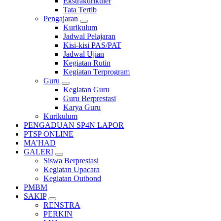
Ekstrakurikuler
Tata Tertib
Pengajaran
Kurikulum
Jadwal Pelajaran
Kisi-kisi PAS/PAT
Jadwal Ujian
Kegiatan Rutin
Kegiatan Terprogram
Guru
Kegiatan Guru
Guru Berprestasi
Karya Guru
Kurikulum
PENGADUAN SP4N LAPOR
PTSP ONLINE
MA’HAD
GALERI
Siswa Berprestasi
Kegiatan Upacara
Kegiatan Outbond
PMBM
SAKIP
RENSTRA
PERKIN