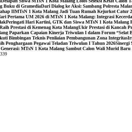
a
Delapan Siswa MTsN 1 Kota Malang Lolos Seleksi Ketat Calon T
ng Buku di Gramedia
Dari Dialog ke Aksi: Sambang Polresta Mal
ahap II
MTsN 1 Kota Malang Jadi Tuan Rumah Kejurkot Catur 20
ari Pertama UM 2026 di MTsN 1 Kota Malang: Integrasi Kecerdas
lak
Peringati Hari Kartini, GTK dan Siswa MTsN 1 Kota Malang 
Raih Prestasi di Kemenag Kota Malang
Ukir Prestasi di Kancah 
lang Paparkan Capaian Kinerja Triwulan I dalam Forum “Selat B
uti Bimbingan Teknis Penilaian Pembangunan Zona Integritas
Ir
aih Penghargaan Pegawai Teladan Triwulan I Tahun 2026
Sinergi
Generasi: MTsN 1 Kota Malang Sambut Calon Wali Murid Baru J
5339