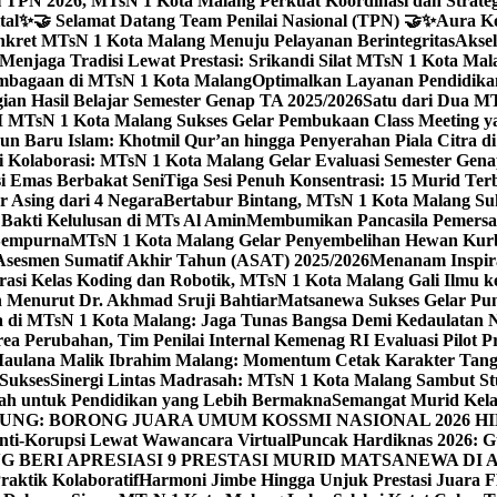
 TPN 2026, MTsN 1 Kota Malang Perkuat Koordinasi dan Strategi
tal
✨🤝 Selamat Datang Team Penilai Nasional (TPN) 🤝✨
Aura Ko
kret MTsN 1 Kota Malang Menuju Pelayanan Berintegritas
Akse
Menjaga Tradisi Lewat Prestasi: Srikandi Silat MTsN 1 Kota Ma
lembagaan di MTsN 1 Kota Malang
Optimalkan Layanan Pendidikan
ian Hasil Belajar Semester Genap TA 2025/2026
Satu dari Dua MT
TsN 1 Kota Malang Sukses Gelar Pembukaan Class Meeting yan
ahun Baru Islam: Khotmil Qur’an hingga Penyerahan Piala Citra 
gi Kolaborasi: MTsN 1 Kota Malang Gelar Evaluasi Semester Ge
i Emas Berbakat Seni
Tiga Sesi Penuh Konsentrasi: 15 Murid T
 Asing dari 4 Negara
Bertabur Bintang, MTsN 1 Kota Malang Su
Bakti Kelulusan di MTs Al Amin
Membumikan Pancasila Pemersa
 Sempurna
MTsN 1 Kota Malang Gelar Penyembelihan Hewan Kurba
Asesmen Sumatif Akhir Tahun (ASAT) 2025/2026
Menanam Inspira
rasi Kelas Koding dan Robotik, MTsN 1 Kota Malang Gali Ilm
h Menurut Dr. Akhmad Sruji Bahtiar
Matsanewa Sukses Gelar Pun
 di MTsN 1 Kota Malang: Jaga Tunas Bangsa Demi Kedaulatan 
a Perubahan, Tim Penilai Internal Kemenag RI Evaluasi Pilot 
 Maulana Malik Ibrahim Malang: Momentum Cetak Karakter Ta
 Sukses
Sinergi Lintas Madrasah: MTsN 1 Kota Malang Sambut St
sah untuk Pendidikan yang Lebih Bermakna
Semangat Murid Kel
: BORONG JUARA UMUM KOSSMI NASIONAL 2026 HI
nti-Korupsi Lewat Wawancara Virtual
Puncak Hardiknas 2026: G
 BERI APRESIASI 9 PRESTASI MURID MATSANEWA DI A
aktik Kolaboratif
Harmoni Jimbe Hingga Unjuk Prestasi Juara 