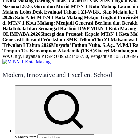
1 Kota Malang Borong 5 Juara dalam FLS3N 2026 Tingkat Kot
Nasional 2026, Guru dan Murid MTsN 1 Kota Malang Launchi
Malang Lolos Desk Evaluasi Tahap I ZI-WBK, Siap Melaju ke T
2026: Satu Atlet MTsN 1 Kota Malang Melaju Tingkat Provinsi
H
di MTsN 1 Kota Malang: Menjadi Generasi Berilmu dan Berakh
Halalbihalal dan Semangat Kartini: DWP MTsN 1 Kota Malang 
OLIMPABA 2026
Sinergi dan Prestasi: Kepala MTsN 1 Kota Ma
Generasi Literat di Workshop SMK Telkom
Tim ZI Matsanewa Ik
Triwulan I Tahun 2026
Musyafa’ Fathun Nuha, S.Ag., M.Pd.I R
Tempuh Tes Kemampuan Akademik (TKA)
Sinergi Membangun 
WA Only, Layanan PTSP : 0895323406730, Pengaduan : 08512649
Modern, Innovative and Excellent School
Search for: