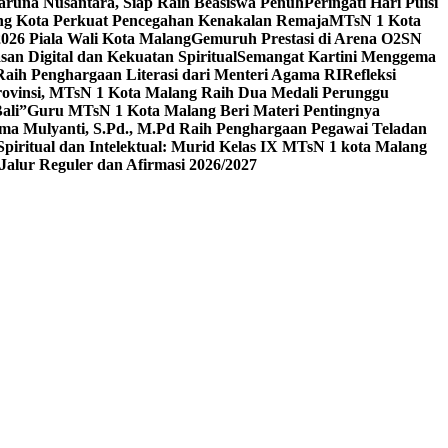
aruna Nusantara, Siap Raih Beasiswa Penuh
Peringati Hari Puisi
ang Kota Perkuat Pencegahan Kenakalan Remaja
MTsN 1 Kota
26 Piala Wali Kota Malang
Gemuruh Prestasi di Arena O2SN
an Digital dan Kekuatan Spiritual
Semangat Kartini Menggema
Raih Penghargaan Literasi dari Menteri Agama RI
Refleksi
Provinsi, MTsN 1 Kota Malang Raih Dua Medali Perunggu
ali”
Guru MTsN 1 Kota Malang Beri Materi Pentingnya
ma Mulyanti, S.Pd., M.Pd Raih Penghargaan Pegawai Teladan
 Spiritual dan Intelektual: Murid Kelas IX MTsN 1 kota Malang
alur Reguler dan Afirmasi 2026/2027