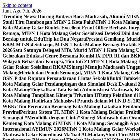
Skip to content
Jum. Agu 7th, 2026
Trending News:
Dorong Budaya Baca Madrasah, Alumni MTsN 1
Studi Tiru Rombongan MTsN 2 Kota Palu
MTsN 1 Kota Malang G
Kota Malang Gelar Bimtek Excellent Front Office Berbasis Integ
Remaja, MTsN 1 Kota Malang Gelar Sosialisasi Deteksi Dini da
Bersiap untuk EduTrip ke Dua Negara
Prestasi Gemilang, Mur
KKM MTsN 4 Sidoarjo, MTsN 1 Kota Malang Berbagi Praktik
2026
Satu-Satunya Delegasi MTs, Murid MTsN 1 Kota Malang U
Gelorakan Edukasi Genre Bersama Komisi IX DPR RI dan B
Wilayah Bebas dari Korupsi, Tim Inti ZI MTsN 1 Kota Malang I
Gelar Rakor Sosialisasi RKAM
Sinergi Menuju Madrasah Unggul
Malang
Meriah dan Penuh Semangat, MTsN 1 Kota Malang Gel
OSN-P dan Rajutan Persaudaraan Lintas Sekolah
Bukti Tatakel
Kota Malang Gelar Pendampingan dan Simulasi Desk Evaluas
Kota Malang
Tingkatkan Tata Kelola Administrasi Madrasah, B
Kota Malang Tampilkan Kinerja Triwulan II
Tutup Pelatihan d
Kota Malang Hadirkan Mahasiswi Prancis dalam M.I.N.D.S. 20
WBK: Tim Perencana Kemenag Kota Malang Lakukan Pendampin
Provinsi
Perkuat Sistem TI, MTsN 1 Kota Malang Belajar Prak
Semangat “Mendidik dengan Cinta”
Sinergi Madrasah dan Oran
Kemenag Kota Malang di MTsN 1 Kota Malang: Secanggih Apa 
Internasional AYIMUN 2026
MTsN 1 Kota Malang Gelar Worksh
Madrasah Gelar Koordinasi Ma’had Al-Madany
Studi Tiru MIN