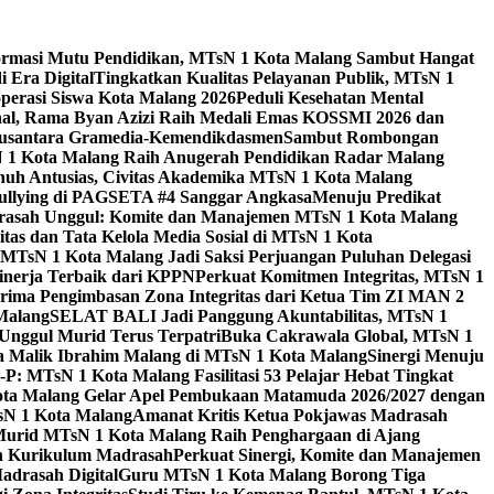
ormasi Mutu Pendidikan, MTsN 1 Kota Malang Sambut Hangat
 Era Digital
Tingkatkan Kualitas Pelayanan Publik, MTsN 1
perasi Siswa Kota Malang 2026
Peduli Kesehatan Mental
nal, Rama Byan Azizi Raih Medali Emas KOSSMI 2026 dan
 Nusantara Gramedia-Kemendikdasmen
Sambut Rombongan
N 1 Kota Malang Raih Anugerah Pendidikan Radar Malang
nuh Antusias, Civitas Akademika MTsN 1 Kota Malang
Bullying di PAGSETA #4 Sanggar Angkasa
Menuju Predikat
rasah Unggul: Komite dan Manajemen MTsN 1 Kota Malang
as dan Tata Kelola Media Sosial di MTsN 1 Kota
MTsN 1 Kota Malang Jadi Saksi Perjuangan Puluhan Delegasi
kinerja Terbaik dari KPPN
Perkuat Komitmen Integritas, MTsN 1
ima Pengimbasan Zona Integritas dari Ketua Tim ZI MAN 2
 Malang
SELAT BALI Jadi Panggung Akuntabilitas, MTsN 1
Unggul Murid Terus Terpatri
Buka Cakrawala Global, MTsN 1
 Malik Ibrahim Malang di MTsN 1 Kota Malang
Sinergi Menuju
P: MTsN 1 Kota Malang Fasilitasi 53 Pelajar Hebat Tingkat
ta Malang Gelar Apel Pembukaan Matamuda 2026/2027 dengan
sN 1 Kota Malang
Amanat Kritis Ketua Pokjawas Madrasah
Murid MTsN 1 Kota Malang Raih Penghargaan di Ajang
an Kurikulum Madrasah
Perkuat Sinergi, Komite dan Manajemen
adrasah Digital
Guru MTsN 1 Kota Malang Borong Tiga