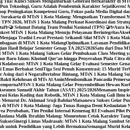
g Tua: Kunci Sukses Mengantarkan Generasi Berkarakter di MT
Pun Teknologi, Guru Adalah Pembentuk Karakter Sejati
Keren! 
op Peningkatan Kompetensi Guru, Fokus pada Media Digital d
 Surakarta di MTsN 1 Kota Malang: Menguatkan Transformasi M
 TPN 2026, MTsN 1 Kota Malang Perkuat Koordinasi dan Strategi
tal
✨🤝 Selamat Datang Team Penilai Nasional (TPN) 🤝✨
Aura Ko
kret MTsN 1 Kota Malang Menuju Pelayanan Berintegritas
Akse
Menjaga Tradisi Lewat Prestasi: Srikandi Silat MTsN 1 Kota Ma
lembagaan di MTsN 1 Kota Malang
Optimalkan Layanan Pendidikan
ian Hasil Belajar Semester Genap TA 2025/2026
Satu dari Dua MT
TsN 1 Kota Malang Sukses Gelar Pembukaan Class Meeting yan
ahun Baru Islam: Khotmil Qur’an hingga Penyerahan Piala Citra 
gi Kolaborasi: MTsN 1 Kota Malang Gelar Evaluasi Semester Ge
i Emas Berbakat Seni
Tiga Sesi Penuh Konsentrasi: 15 Murid T
 Asing dari 4 Negara
Bertabur Bintang, MTsN 1 Kota Malang Su
Bakti Kelulusan di MTs Al Amin
Membumikan Pancasila Pemersa
 Sempurna
MTsN 1 Kota Malang Gelar Penyembelihan Hewan Kurba
Asesmen Sumatif Akhir Tahun (ASAT) 2025/2026
Menanam Inspira
rasi Kelas Koding dan Robotik, MTsN 1 Kota Malang Gali Ilm
h Menurut Dr. Akhmad Sruji Bahtiar
Matsanewa Sukses Gelar Pun
 di MTsN 1 Kota Malang: Jaga Tunas Bangsa Demi Kedaulatan 
a Perubahan, Tim Penilai Internal Kemenag RI Evaluasi Pilot 
 Maulana Malik Ibrahim Malang: Momentum Cetak Karakter Ta
 Sukses
Sinergi Lintas Madrasah: MTsN 1 Kota Malang Sambut St
sah untuk Pendidikan yang Lebih Bermakna
Semangat Murid Kel