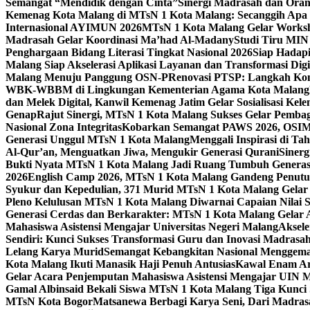
Semangat “Mendidik dengan Cinta”
Sinergi Madrasah dan Oran
Kemenag Kota Malang di MTsN 1 Kota Malang: Secanggih Apa 
Internasional AYIMUN 2026
MTsN 1 Kota Malang Gelar Worksh
Madrasah Gelar Koordinasi Ma’had Al-Madany
Studi Tiru MIN
Penghargaan Bidang Literasi Tingkat Nasional 2026
Siap Hadapi
Malang Siap Akselerasi Aplikasi Layanan dan Transformasi Digi
Malang Menuju Panggung OSN-P
Renovasi PTSP: Langkah Kon
WBK-WBBM di Lingkungan Kementerian Agama Kota Malang
dan Melek Digital, Kanwil Kemenag Jatim Gelar Sosialisasi Ke
Genap
Rajut Sinergi, MTsN 1 Kota Malang Sukses Gelar Pembag
Nasional Zona Integritas
Kobarkan Semangat PAWS 2026, OSIM M
Generasi Unggul MTsN 1 Kota Malang
Menggali Inspirasi di T
Al-Qur’an, Menguatkan Jiwa, Mengukir Generasi Qurani
Siner
Bukti Nyata MTsN 1 Kota Malang Jadi Ruang Tumbuh Generas
2026
English Camp 2026, MTsN 1 Kota Malang Gandeng Penutur
Syukur dan Kepedulian, 371 Murid MTsN 1 Kota Malang Gelar 
Pleno Kelulusan MTsN 1 Kota Malang Diwarnai Capaian Nilai
Generasi Cerdas dan Berkarakter: MTsN 1 Kota Malang Gelar 
Mahasiswa Asistensi Mengajar Universitas Negeri Malang
Aksele
Sendiri: Kunci Sukses Transformasi Guru dan Inovasi Madrasa
Lelang Karya Murid
Semangat Kebangkitan Nasional Menggema
Kota Malang Ikuti Manasik Haji Penuh Antusias
Kawal Enam Are
Gelar Acara Penjemputan Mahasiswa Asistensi Mengajar UIN
Gamal Albinsaid Bekali Siswa MTsN 1 Kota Malang Tiga Kunci
MTsN Kota Bogor
Matsanewa Berbagi Karya Seni, Dari Madra