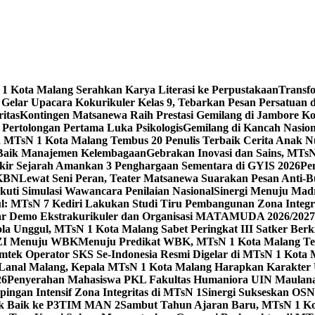
 Kota Malang Serahkan Karya Literasi ke Perpustakaan
Transf
elar Upacara Kokurikuler Kelas 9, Tebarkan Pesan Persatuan di
ritas
Kontingen Matsanewa Raih Prestasi Gemilang di Jambore Ko
n Pertolongan Pertama Luka Psikologis
Gemilang di Kancah Nasio
id MTsN 1 Kota Malang Tembus 20 Penulis Terbaik Cerita Anak
 Baik Manajemen Kelembagaan
Gebrakan Inovasi dan Sains, MTs
kir Sejarah Amankan 3 Penghargaan Sementara di GYIS 2026
Pe
KKBN
Lewat Seni Peran, Teater Matsanewa Suarakan Pesan Anti-
kuti Simulasi Wawancara Penilaian Nasional
Sinergi Menuju Mad
: MTsN 7 Kediri Lakukan Studi Tiru Pembangunan Zona Integrit
ar Demo Ekstrakurikuler dan Organisasi MATAMUDA 2026/2027
ola Unggul, MTsN 1 Kota Malang Sabet Peringkat III Satker Ber
i ZI Menuju WBK
Menuju Predikat WBK, MTsN 1 Kota Malang Ter
imtek Operator SKS Se-Indonesia Resmi Digelar di MTsN 1 Kota
i Lanal Malang, Kepala MTsN 1 Kota Malang Harapkan Karakter 
26
Penyerahan Mahasiswa PKL Fakultas Humaniora UIN Maulana
gan Intensif Zona Integritas di MTsN 1
Sinergi Sukseskan OSN-
tik Baik ke P3TIM MAN 2
Sambut Tahun Ajaran Baru, MTsN 1 Ko