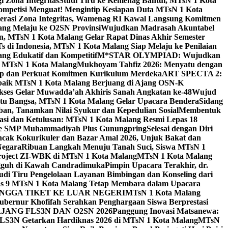
 Zona Integritas
Studi Tiru ke Kemenag Bantul, MTsN 1 Kota
mpetisi Menguat! Mengintip Kesiapan Duta MTsN 1 Kota
lerasi Zona Integritas, Wamenag RI Kawal Langsung Komitmen
lang Melaju ke O2SN Provinsi
Wujudkan Madrasah Akuntabel
, MTsN 1 Kota Malang Gelar Rapat Dinas Akhir Semester
s di Indonesia, MTsN 1 Kota Malang Siap Melaju ke Penilaian
g Edukatif dan Kompetitif
M*STAR OLYMPIAD: Wujudkan
di MTsN 1 Kota Malang
Mukhoyam Tahfiz 2026: Menyatu dengan
nap dan Perkuat Komitmen Kurikulum Merdeka
ART SPECTA 2:
erbaik MTsN 1 Kota Malang Berjuang di Ajang OSN-K
kses Gelar Muwadda’ah Akhiris Sanah Angkatan ke-48
Wujud
tu Bangsa, MTsN 1 Kota Malang Gelar Upacara Bendera
Sidang
n, Tanamkan Nilai Syukur dan Kepedulian Sosial
Membentuk
si dan Ketulusan: MTsN 1 Kota Malang Resmi Lepas 18
u ke SMP Muhammadiyah Plus Gunungpring
Selesai dengan Diri
cak Kokurikuler dan Bazar Amal 2026, Unjuk Bakat dan
Negara
Ribuan Langkah Menuju Tanah Suci, Siswa MTsN 1
Project ZI-WBK di MTsN 1 Kota Malang
MTsN 1 Kota Malang
ngguh di Kawah Candradimuka
Pimpin Upacara Terakhir, dr.
udi Tiru Pengelolaan Layanan Bimbingan dan Konseling dari
as 9 MTsN 1 Kota Malang Tetap Membara dalam Upacara
NGGA TIKET KE LUAR NEGERI
MTsN 1 Kota Malang
ubernur Khofifah Serahkan Penghargaan Siswa Berprestasi
JANG FLS3N DAN O2SN 2026
Panggung Inovasi Matsanewa:
FLS3N Getarkan Hardiknas 2026 di MTsN 1 Kota Malang
MTsN