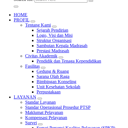
HOME
PROFIL
Tentang Kami
Sejarah Pendirian
Logo, Visi dan Misi
Struktur Organisasi
Sambutan Kepala Madrasah
Prestasi Madrasah
Civitas Akademik
Pendidik dan Tenaga Kependidikan
Fasilitas
Gedung & Ruang
Sarana Olah Raga
Bimbingan Konseling
Unit Kesehatan Sekolah
Perpustakaan
LAYANAN
Standar Layanan
Standar Operasional Prosedur PTSP
Maklumat Pelayanan
Kompensasi Pelayanan
Survei
Survei Persepsi Kualitas Pelayanan (SPKP)