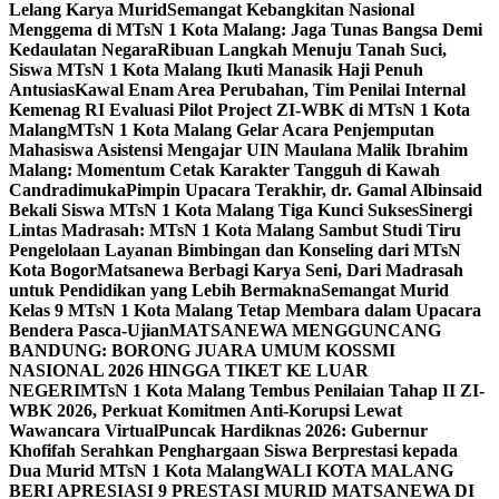
Lelang Karya Murid
Semangat Kebangkitan Nasional
Menggema di MTsN 1 Kota Malang: Jaga Tunas Bangsa Demi
Kedaulatan Negara
Ribuan Langkah Menuju Tanah Suci,
Siswa MTsN 1 Kota Malang Ikuti Manasik Haji Penuh
Antusias
Kawal Enam Area Perubahan, Tim Penilai Internal
Kemenag RI Evaluasi Pilot Project ZI-WBK di MTsN 1 Kota
Malang
MTsN 1 Kota Malang Gelar Acara Penjemputan
Mahasiswa Asistensi Mengajar UIN Maulana Malik Ibrahim
Malang: Momentum Cetak Karakter Tangguh di Kawah
Candradimuka
Pimpin Upacara Terakhir, dr. Gamal Albinsaid
Bekali Siswa MTsN 1 Kota Malang Tiga Kunci Sukses
Sinergi
Lintas Madrasah: MTsN 1 Kota Malang Sambut Studi Tiru
Pengelolaan Layanan Bimbingan dan Konseling dari MTsN
Kota Bogor
Matsanewa Berbagi Karya Seni, Dari Madrasah
untuk Pendidikan yang Lebih Bermakna
Semangat Murid
Kelas 9 MTsN 1 Kota Malang Tetap Membara dalam Upacara
Bendera Pasca-Ujian
MATSANEWA MENGGUNCANG
BANDUNG: BORONG JUARA UMUM KOSSMI
NASIONAL 2026 HINGGA TIKET KE LUAR
NEGERI
MTsN 1 Kota Malang Tembus Penilaian Tahap II ZI-
WBK 2026, Perkuat Komitmen Anti-Korupsi Lewat
Wawancara Virtual
Puncak Hardiknas 2026: Gubernur
Khofifah Serahkan Penghargaan Siswa Berprestasi kepada
Dua Murid MTsN 1 Kota Malang
WALI KOTA MALANG
BERI APRESIASI 9 PRESTASI MURID MATSANEWA DI