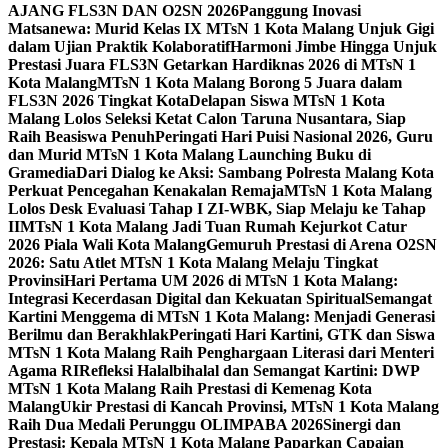
AJANG FLS3N DAN O2SN 2026
Panggung Inovasi
Matsanewa: Murid Kelas IX MTsN 1 Kota Malang Unjuk Gigi
dalam Ujian Praktik Kolaboratif
Harmoni Jimbe Hingga Unjuk
Prestasi Juara FLS3N Getarkan Hardiknas 2026 di MTsN 1
Kota Malang
MTsN 1 Kota Malang Borong 5 Juara dalam
FLS3N 2026 Tingkat Kota
Delapan Siswa MTsN 1 Kota
Malang Lolos Seleksi Ketat Calon Taruna Nusantara, Siap
Raih Beasiswa Penuh
Peringati Hari Puisi Nasional 2026, Guru
dan Murid MTsN 1 Kota Malang Launching Buku di
Gramedia
Dari Dialog ke Aksi: Sambang Polresta Malang Kota
Perkuat Pencegahan Kenakalan Remaja
MTsN 1 Kota Malang
Lolos Desk Evaluasi Tahap I ZI-WBK, Siap Melaju ke Tahap
II
MTsN 1 Kota Malang Jadi Tuan Rumah Kejurkot Catur
2026 Piala Wali Kota Malang
Gemuruh Prestasi di Arena O2SN
2026: Satu Atlet MTsN 1 Kota Malang Melaju Tingkat
Provinsi
Hari Pertama UM 2026 di MTsN 1 Kota Malang:
Integrasi Kecerdasan Digital dan Kekuatan Spiritual
Semangat
Kartini Menggema di MTsN 1 Kota Malang: Menjadi Generasi
Berilmu dan Berakhlak
Peringati Hari Kartini, GTK dan Siswa
MTsN 1 Kota Malang Raih Penghargaan Literasi dari Menteri
Agama RI
Refleksi Halalbihalal dan Semangat Kartini: DWP
MTsN 1 Kota Malang Raih Prestasi di Kemenag Kota
Malang
Ukir Prestasi di Kancah Provinsi, MTsN 1 Kota Malang
Raih Dua Medali Perunggu OLIMPABA 2026
Sinergi dan
Prestasi: Kepala MTsN 1 Kota Malang Paparkan Capaian