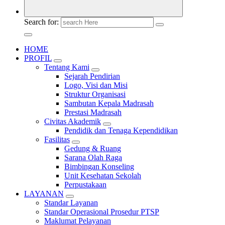
Search for:
HOME
PROFIL
Tentang Kami
Sejarah Pendirian
Logo, Visi dan Misi
Struktur Organisasi
Sambutan Kepala Madrasah
Prestasi Madrasah
Civitas Akademik
Pendidik dan Tenaga Kependidikan
Fasilitas
Gedung & Ruang
Sarana Olah Raga
Bimbingan Konseling
Unit Kesehatan Sekolah
Perpustakaan
LAYANAN
Standar Layanan
Standar Operasional Prosedur PTSP
Maklumat Pelayanan