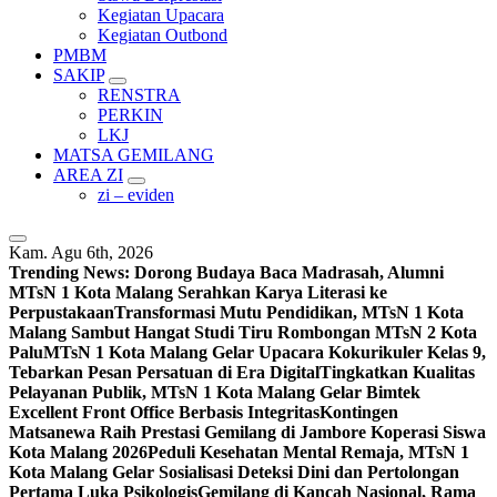
Kegiatan Upacara
Kegiatan Outbond
PMBM
SAKIP
RENSTRA
PERKIN
LKJ
MATSA GEMILANG
AREA ZI
zi – eviden
Kam. Agu 6th, 2026
Trending News:
Dorong Budaya Baca Madrasah, Alumni
MTsN 1 Kota Malang Serahkan Karya Literasi ke
Perpustakaan
Transformasi Mutu Pendidikan, MTsN 1 Kota
Malang Sambut Hangat Studi Tiru Rombongan MTsN 2 Kota
Palu
MTsN 1 Kota Malang Gelar Upacara Kokurikuler Kelas 9,
Tebarkan Pesan Persatuan di Era Digital
Tingkatkan Kualitas
Pelayanan Publik, MTsN 1 Kota Malang Gelar Bimtek
Excellent Front Office Berbasis Integritas
Kontingen
Matsanewa Raih Prestasi Gemilang di Jambore Koperasi Siswa
Kota Malang 2026
Peduli Kesehatan Mental Remaja, MTsN 1
Kota Malang Gelar Sosialisasi Deteksi Dini dan Pertolongan
Pertama Luka Psikologis
Gemilang di Kancah Nasional, Rama