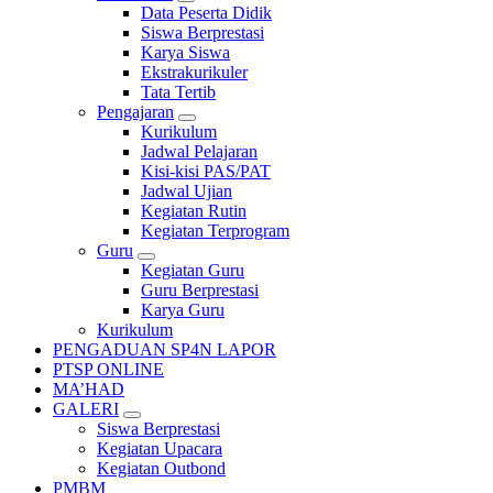
Data Peserta Didik
Siswa Berprestasi
Karya Siswa
Ekstrakurikuler
Tata Tertib
Pengajaran
Kurikulum
Jadwal Pelajaran
Kisi-kisi PAS/PAT
Jadwal Ujian
Kegiatan Rutin
Kegiatan Terprogram
Guru
Kegiatan Guru
Guru Berprestasi
Karya Guru
Kurikulum
PENGADUAN SP4N LAPOR
PTSP ONLINE
MA’HAD
GALERI
Siswa Berprestasi
Kegiatan Upacara
Kegiatan Outbond
PMBM