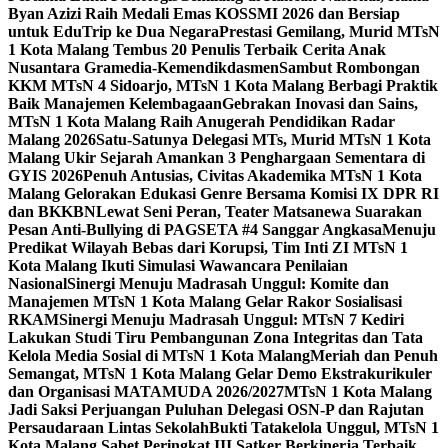
Byan Azizi Raih Medali Emas KOSSMI 2026 dan Bersiap
untuk EduTrip ke Dua Negara
Prestasi Gemilang, Murid MTsN
1 Kota Malang Tembus 20 Penulis Terbaik Cerita Anak
Nusantara Gramedia-Kemendikdasmen
Sambut Rombongan
KKM MTsN 4 Sidoarjo, MTsN 1 Kota Malang Berbagi Praktik
Baik Manajemen Kelembagaan
Gebrakan Inovasi dan Sains,
MTsN 1 Kota Malang Raih Anugerah Pendidikan Radar
Malang 2026
Satu-Satunya Delegasi MTs, Murid MTsN 1 Kota
Malang Ukir Sejarah Amankan 3 Penghargaan Sementara di
GYIS 2026
Penuh Antusias, Civitas Akademika MTsN 1 Kota
Malang Gelorakan Edukasi Genre Bersama Komisi IX DPR RI
dan BKKBN
Lewat Seni Peran, Teater Matsanewa Suarakan
Pesan Anti-Bullying di PAGSETA #4 Sanggar Angkasa
Menuju
Predikat Wilayah Bebas dari Korupsi, Tim Inti ZI MTsN 1
Kota Malang Ikuti Simulasi Wawancara Penilaian
Nasional
Sinergi Menuju Madrasah Unggul: Komite dan
Manajemen MTsN 1 Kota Malang Gelar Rakor Sosialisasi
RKAM
Sinergi Menuju Madrasah Unggul: MTsN 7 Kediri
Lakukan Studi Tiru Pembangunan Zona Integritas dan Tata
Kelola Media Sosial di MTsN 1 Kota Malang
Meriah dan Penuh
Semangat, MTsN 1 Kota Malang Gelar Demo Ekstrakurikuler
dan Organisasi MATAMUDA 2026/2027
MTsN 1 Kota Malang
Jadi Saksi Perjuangan Puluhan Delegasi OSN-P dan Rajutan
Persaudaraan Lintas Sekolah
Bukti Tatakelola Unggul, MTsN 1
Kota Malang Sabet Peringkat III Satker Berkinerja Terbaik