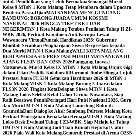
untuk Pendidikan yang Lebih Bermakna
Semangat Murid
Kelas 9 MTsN 1 Kota Malang Tetap Membara dalam Upacara
Bendera Pasca-Ujian
MATSANEWA MENGGUNCANG
BANDUNG: BORONG JUARA UMUM KOSSMI
NASIONAL 2026 HINGGA TIKET KE LUAR
NEGERI
MTsN 1 Kota Malang Tembus Penilaian Tahap II ZI-
WBK 2026, Perkuat Komitmen Anti-Korupsi Lewat
Wawancara Virtual
Puncak Hardiknas 2026: Gubernur
Khofifah Serahkan Penghargaan Siswa Berprestasi kepada
Dua Murid MTsN 1 Kota Malang
WALI KOTA MALANG
BERI APRESIASI 9 PRESTASI MURID MATSANEWA DI
AJANG FLS3N DAN O2SN 2026
Panggung Inovasi
Matsanewa: Murid Kelas IX MTsN 1 Kota Malang Unjuk Gigi
dalam Ujian Praktik Kolaboratif
Harmoni Jimbe Hingga Unjuk
Prestasi Juara FLS3N Getarkan Hardiknas 2026 di MTsN 1
Kota Malang
MTsN 1 Kota Malang Borong 5 Juara dalam
FLS3N 2026 Tingkat Kota
Delapan Siswa MTsN 1 Kota
Malang Lolos Seleksi Ketat Calon Taruna Nusantara, Siap
Raih Beasiswa Penuh
Peringati Hari Puisi Nasional 2026, Guru
dan Murid MTsN 1 Kota Malang Launching Buku di
Gramedia
Dari Dialog ke Aksi: Sambang Polresta Malang Kota
Perkuat Pencegahan Kenakalan Remaja
MTsN 1 Kota Malang
Lolos Desk Evaluasi Tahap I ZI-WBK, Siap Melaju ke Tahap
II
MTsN 1 Kota Malang Jadi Tuan Rumah Kejurkot Catur
2026 Piala Wali Kota Malang
Gemuruh Prestasi di Arena O2SN