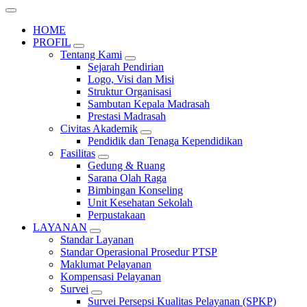
HOME
PROFIL
Tentang Kami
Sejarah Pendirian
Logo, Visi dan Misi
Struktur Organisasi
Sambutan Kepala Madrasah
Prestasi Madrasah
Civitas Akademik
Pendidik dan Tenaga Kependidikan
Fasilitas
Gedung & Ruang
Sarana Olah Raga
Bimbingan Konseling
Unit Kesehatan Sekolah
Perpustakaan
LAYANAN
Standar Layanan
Standar Operasional Prosedur PTSP
Maklumat Pelayanan
Kompensasi Pelayanan
Survei
Survei Persepsi Kualitas Pelayanan (SPKP)