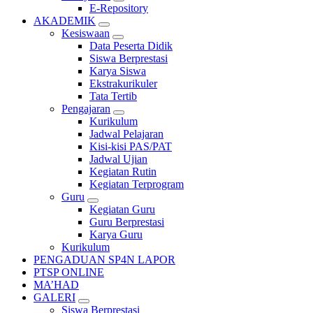
E-Repository
AKADEMIK
Kesiswaan
Data Peserta Didik
Siswa Berprestasi
Karya Siswa
Ekstrakurikuler
Tata Tertib
Pengajaran
Kurikulum
Jadwal Pelajaran
Kisi-kisi PAS/PAT
Jadwal Ujian
Kegiatan Rutin
Kegiatan Terprogram
Guru
Kegiatan Guru
Guru Berprestasi
Karya Guru
Kurikulum
PENGADUAN SP4N LAPOR
PTSP ONLINE
MA’HAD
GALERI
Siswa Berprestasi