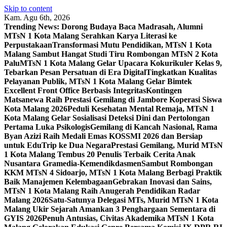
Skip to content
Kam. Agu 6th, 2026
Trending News:
Dorong Budaya Baca Madrasah, Alumni
MTsN 1 Kota Malang Serahkan Karya Literasi ke
Perpustakaan
Transformasi Mutu Pendidikan, MTsN 1 Kota
Malang Sambut Hangat Studi Tiru Rombongan MTsN 2 Kota
Palu
MTsN 1 Kota Malang Gelar Upacara Kokurikuler Kelas 9,
Tebarkan Pesan Persatuan di Era Digital
Tingkatkan Kualitas
Pelayanan Publik, MTsN 1 Kota Malang Gelar Bimtek
Excellent Front Office Berbasis Integritas
Kontingen
Matsanewa Raih Prestasi Gemilang di Jambore Koperasi Siswa
Kota Malang 2026
Peduli Kesehatan Mental Remaja, MTsN 1
Kota Malang Gelar Sosialisasi Deteksi Dini dan Pertolongan
Pertama Luka Psikologis
Gemilang di Kancah Nasional, Rama
Byan Azizi Raih Medali Emas KOSSMI 2026 dan Bersiap
untuk EduTrip ke Dua Negara
Prestasi Gemilang, Murid MTsN
1 Kota Malang Tembus 20 Penulis Terbaik Cerita Anak
Nusantara Gramedia-Kemendikdasmen
Sambut Rombongan
KKM MTsN 4 Sidoarjo, MTsN 1 Kota Malang Berbagi Praktik
Baik Manajemen Kelembagaan
Gebrakan Inovasi dan Sains,
MTsN 1 Kota Malang Raih Anugerah Pendidikan Radar
Malang 2026
Satu-Satunya Delegasi MTs, Murid MTsN 1 Kota
Malang Ukir Sejarah Amankan 3 Penghargaan Sementara di
GYIS 2026
Penuh Antusias, Civitas Akademika MTsN 1 Kota