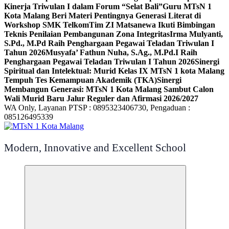
Kinerja Triwulan I dalam Forum “Selat Bali”
Guru MTsN 1
Kota Malang Beri Materi Pentingnya Generasi Literat di
Workshop SMK Telkom
Tim ZI Matsanewa Ikuti Bimbingan
Teknis Penilaian Pembangunan Zona Integritas
Irma Mulyanti,
S.Pd., M.Pd Raih Penghargaan Pegawai Teladan Triwulan I
Tahun 2026
Musyafa’ Fathun Nuha, S.Ag., M.Pd.I Raih
Penghargaan Pegawai Teladan Triwulan I Tahun 2026
Sinergi
Spiritual dan Intelektual: Murid Kelas IX MTsN 1 kota Malang
Tempuh Tes Kemampuan Akademik (TKA)
Sinergi
Membangun Generasi: MTsN 1 Kota Malang Sambut Calon
Wali Murid Baru Jalur Reguler dan Afirmasi 2026/2027
WA Only, Layanan PTSP : 0895323406730, Pengaduan :
085126495339
Modern, Innovative and Excellent School