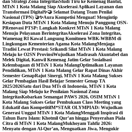
dan Strategi Zona Integritas
Studi Tiru ke Kemenag Bantul,
MTsN 1 Kota Malang Siap Akselerasi Aplikasi Layanan dan
Transformasi Digital
✨🤝 Selamat Datang Team Penilai
Nasional (TPN) 🤝✨
Aura Kompetisi Menguat! Mengintip
Kesiapan Duta MTsN 1 Kota Malang Menuju Panggung OSN-
P
Renovasi PTSP: Langkah Konkret MTsN 1 Kota Malang
Menuju Pelayanan Berintegritas
Akselerasi Zona Integritas,
Wamenag RI Kawal Langsung Komitmen WBK-WBBM di
Lingkungan Kementerian Agama Kota Malang
Menjaga
Tradisi Lewat Prestasi: Srikandi Silat MTsN 1 Kota Malang
Melaju ke O2SN Provinsi
Wujudkan Madrasah Akuntabel dan
Melek Digital, Kanwil Kemenag Jatim Gelar Sosialisasi
Kelembagaan di MTsN 1 Kota Malang
Optimalkan Layanan
Pendidikan, MTsN 1 Kota Malang Gelar Rapat Dinas Akhir
Semester Genap
Rajut Sinergi, MTsN 1 Kota Malang Sukses
Gelar Pembagian Hasil Belajar Semester Genap TA
2025/2026
Satu dari Dua MTs di Indonesia, MTsN 1 Kota
Malang Siap Melaju ke Penilaian Nasional Zona
Integritas
Kobarkan Semangat PAWS 2026, OSIM MTsN 1
Kota Malang Sukses Gelar Pembukaan Class Meeting yang
Edukatif dan Kompetitif
M*STAR OLYMPIAD: Wujudkan
Generasi Unggul MTsN 1 Kota Malang
Menggali Inspirasi di
Tahun Baru Islam: Khotmil Qur’an hingga Penyerahan Piala
Citra di MTsN 1 Kota Malang
Mukhoyam Tahfiz 2026:
Menyatu dengan Al-Qur’an, Menguatkan Jiwa, Mengukir