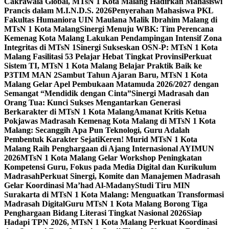
Cakrawala Global, MTsN 1 Kota Malang Hadirkan Mahasiswi
Prancis dalam M.I.N.D.S. 2026
Penyerahan Mahasiswa PKL
Fakultas Humaniora UIN Maulana Malik Ibrahim Malang di
MTsN 1 Kota Malang
Sinergi Menuju WBK: Tim Perencana
Kemenag Kota Malang Lakukan Pendampingan Intensif Zona
Integritas di MTsN 1
Sinergi Sukseskan OSN-P: MTsN 1 Kota
Malang Fasilitasi 53 Pelajar Hebat Tingkat Provinsi
Perkuat
Sistem TI, MTsN 1 Kota Malang Belajar Praktik Baik ke
P3TIM MAN 2
Sambut Tahun Ajaran Baru, MTsN 1 Kota
Malang Gelar Apel Pembukaan Matamuda 2026/2027 dengan
Semangat “Mendidik dengan Cinta”
Sinergi Madrasah dan
Orang Tua: Kunci Sukses Mengantarkan Generasi
Berkarakter di MTsN 1 Kota Malang
Amanat Kritis Ketua
Pokjawas Madrasah Kemenag Kota Malang di MTsN 1 Kota
Malang: Secanggih Apa Pun Teknologi, Guru Adalah
Pembentuk Karakter Sejati
Keren! Murid MTsN 1 Kota
Malang Raih Penghargaan di Ajang Internasional AYIMUN
2026
MTsN 1 Kota Malang Gelar Workshop Peningkatan
Kompetensi Guru, Fokus pada Media Digital dan Kurikulum
Madrasah
Perkuat Sinergi, Komite dan Manajemen Madrasah
Gelar Koordinasi Ma’had Al-Madany
Studi Tiru MIN
Surakarta di MTsN 1 Kota Malang: Menguatkan Transformasi
Madrasah Digital
Guru MTsN 1 Kota Malang Borong Tiga
Penghargaan Bidang Literasi Tingkat Nasional 2026
Siap
Hadapi TPN 2026, MTsN 1 Kota Malang Perkuat Koordinasi