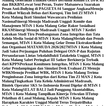
Malang Gelorakan Edukasi Genre Bersama Komisi IX DPR RI
dan BKKBN
Lewat Seni Peran, Teater Matsanewa Suarakan
Pesan Anti-Bullying di PAGSETA #4 Sanggar Angkasa
Menuju
Predikat Wilayah Bebas dari Korupsi, Tim Inti ZI MTsN 1
Kota Malang Ikuti Simulasi Wawancara Penilaian
Nasional
Sinergi Menuju Madrasah Unggul: Komite dan
Manajemen MTsN 1 Kota Malang Gelar Rakor Sosialisasi
RKAM
Sinergi Menuju Madrasah Unggul: MTsN 7 Kediri
Lakukan Studi Tiru Pembangunan Zona Integritas dan Tata
Kelola Media Sosial di MTsN 1 Kota Malang
Meriah dan Penuh
Semangat, MTsN 1 Kota Malang Gelar Demo Ekstrakurikuler
dan Organisasi MATAMUDA 2026/2027
MTsN 1 Kota Malang
Jadi Saksi Perjuangan Puluhan Delegasi OSN-P dan Rajutan
Persaudaraan Lintas Sekolah
Bukti Tatakelola Unggul, MTsN 1
Kota Malang Sabet Peringkat III Satker Berkinerja Terbaik
dari KPPN
Perkuat Komitmen Integritas, MTsN 1 Kota Malang
Gelar Pendampingan dan Simulasi Desk Evaluasi ZI Menuju
WBK
Menuju Predikat WBK, MTsN 1 Kota Malang Terima
Pengimbasan Zona Integritas dari Ketua Tim ZI MAN 2 Kota
Malang
Tingkatkan Tata Kelola Administrasi Madrasah,
Bimtek Operator SKS Se-Indonesia Resmi Digelar di MTsN 1
Kota Malang
SELAT BALI Jadi Panggung Akuntabilitas,
MTsN 1 Kota Malang Tampilkan Kinerja Triwulan II
Tutup
Pelatihan di Lanal Malang, Kepala MTsN 1 Kota Malang
Harapkan Karakter Unggul Murid Terus Terpatri
Buka