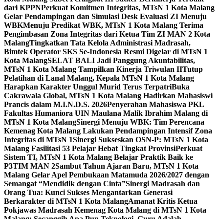
dari KPPN
Perkuat Komitmen Integritas, MTsN 1 Kota Malang
Gelar Pendampingan dan Simulasi Desk Evaluasi ZI Menuju
WBK
Menuju Predikat WBK, MTsN 1 Kota Malang Terima
Pengimbasan Zona Integritas dari Ketua Tim ZI MAN 2 Kota
Malang
Tingkatkan Tata Kelola Administrasi Madrasah,
Bimtek Operator SKS Se-Indonesia Resmi Digelar di MTsN 1
Kota Malang
SELAT BALI Jadi Panggung Akuntabilitas,
MTsN 1 Kota Malang Tampilkan Kinerja Triwulan II
Tutup
Pelatihan di Lanal Malang, Kepala MTsN 1 Kota Malang
Harapkan Karakter Unggul Murid Terus Terpatri
Buka
Cakrawala Global, MTsN 1 Kota Malang Hadirkan Mahasiswi
Prancis dalam M.I.N.D.S. 2026
Penyerahan Mahasiswa PKL
Fakultas Humaniora UIN Maulana Malik Ibrahim Malang di
MTsN 1 Kota Malang
Sinergi Menuju WBK: Tim Perencana
Kemenag Kota Malang Lakukan Pendampingan Intensif Zona
Integritas di MTsN 1
Sinergi Sukseskan OSN-P: MTsN 1 Kota
Malang Fasilitasi 53 Pelajar Hebat Tingkat Provinsi
Perkuat
Sistem TI, MTsN 1 Kota Malang Belajar Praktik Baik ke
P3TIM MAN 2
Sambut Tahun Ajaran Baru, MTsN 1 Kota
Malang Gelar Apel Pembukaan Matamuda 2026/2027 dengan
Semangat “Mendidik dengan Cinta”
Sinergi Madrasah dan
Orang Tua: Kunci Sukses Mengantarkan Generasi
Berkarakter di MTsN 1 Kota Malang
Amanat Kritis Ketua
Pokjawas Madrasah Kemenag Kota Malang di MTsN 1 Kota
Malang: Secanggih Apa Pun Teknologi, Guru Adalah