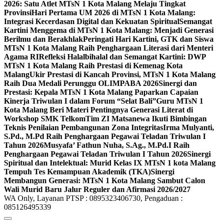
2026: Satu Atlet MTsN 1 Kota Malang Melaju Tingkat
Provinsi
Hari Pertama UM 2026 di MTsN 1 Kota Malang:
Integrasi Kecerdasan Digital dan Kekuatan Spiritual
Semangat
Kartini Menggema di MTsN 1 Kota Malang: Menjadi Generasi
Berilmu dan Berakhlak
Peringati Hari Kartini, GTK dan Siswa
MTsN 1 Kota Malang Raih Penghargaan Literasi dari Menteri
Agama RI
Refleksi Halalbihalal dan Semangat Kartini: DWP
MTsN 1 Kota Malang Raih Prestasi di Kemenag Kota
Malang
Ukir Prestasi di Kancah Provinsi, MTsN 1 Kota Malang
Raih Dua Medali Perunggu OLIMPABA 2026
Sinergi dan
Prestasi: Kepala MTsN 1 Kota Malang Paparkan Capaian
Kinerja Triwulan I dalam Forum “Selat Bali”
Guru MTsN 1
Kota Malang Beri Materi Pentingnya Generasi Literat di
Workshop SMK Telkom
Tim ZI Matsanewa Ikuti Bimbingan
Teknis Penilaian Pembangunan Zona Integritas
Irma Mulyanti,
S.Pd., M.Pd Raih Penghargaan Pegawai Teladan Triwulan I
Tahun 2026
Musyafa’ Fathun Nuha, S.Ag., M.Pd.I Raih
Penghargaan Pegawai Teladan Triwulan I Tahun 2026
Sinergi
Spiritual dan Intelektual: Murid Kelas IX MTsN 1 kota Malang
Tempuh Tes Kemampuan Akademik (TKA)
Sinergi
Membangun Generasi: MTsN 1 Kota Malang Sambut Calon
Wali Murid Baru Jalur Reguler dan Afirmasi 2026/2027
WA Only, Layanan PTSP : 0895323406730, Pengaduan :
085126495339