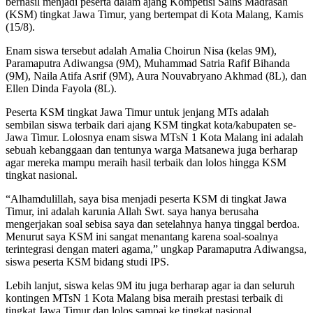
berhasil menjadi peserta dalam ajang Kompetisi Sains Madrasah
(KSM) tingkat Jawa Timur, yang bertempat di Kota Malang, Kamis
(15/8).
Enam siswa tersebut adalah Amalia Choirun Nisa (kelas 9M),
Paramaputra Adiwangsa (9M), Muhammad Satria Rafif Bihanda
(9M), Naila Atifa Asrif (9M), Aura Nouvabryano Akhmad (8L), dan
Ellen Dinda Fayola (8L).
Peserta KSM tingkat Jawa Timur untuk jenjang MTs adalah
sembilan siswa terbaik dari ajang KSM tingkat kota/kabupaten se-
Jawa Timur. Lolosnya enam siswa MTsN 1 Kota Malang ini adalah
sebuah kebanggaan dan tentunya warga Matsanewa juga berharap
agar mereka mampu meraih hasil terbaik dan lolos hingga KSM
tingkat nasional.
“Alhamdulillah, saya bisa menjadi peserta KSM di tingkat Jawa
Timur, ini adalah karunia Allah Swt. saya hanya berusaha
mengerjakan soal sebisa saya dan setelahnya hanya tinggal berdoa.
Menurut saya KSM ini sangat menantang karena soal-soalnya
terintegrasi dengan materi agama,” ungkap Paramaputra Adiwangsa,
siswa peserta KSM bidang studi IPS.
Lebih lanjut, siswa kelas 9M itu juga berharap agar ia dan seluruh
kontingen MTsN 1 Kota Malang bisa meraih prestasi terbaik di
tingkat Jawa Timur dan lolos sampai ke tingkat nasional.