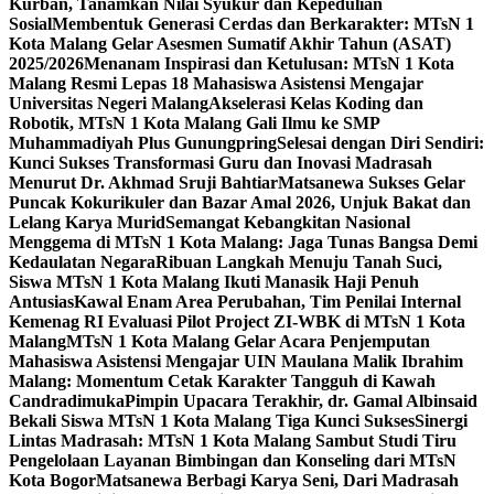
Kurban, Tanamkan Nilai Syukur dan Kepedulian
Sosial
Membentuk Generasi Cerdas dan Berkarakter: MTsN 1
Kota Malang Gelar Asesmen Sumatif Akhir Tahun (ASAT)
2025/2026
Menanam Inspirasi dan Ketulusan: MTsN 1 Kota
Malang Resmi Lepas 18 Mahasiswa Asistensi Mengajar
Universitas Negeri Malang
Akselerasi Kelas Koding dan
Robotik, MTsN 1 Kota Malang Gali Ilmu ke SMP
Muhammadiyah Plus Gunungpring
Selesai dengan Diri Sendiri:
Kunci Sukses Transformasi Guru dan Inovasi Madrasah
Menurut Dr. Akhmad Sruji Bahtiar
Matsanewa Sukses Gelar
Puncak Kokurikuler dan Bazar Amal 2026, Unjuk Bakat dan
Lelang Karya Murid
Semangat Kebangkitan Nasional
Menggema di MTsN 1 Kota Malang: Jaga Tunas Bangsa Demi
Kedaulatan Negara
Ribuan Langkah Menuju Tanah Suci,
Siswa MTsN 1 Kota Malang Ikuti Manasik Haji Penuh
Antusias
Kawal Enam Area Perubahan, Tim Penilai Internal
Kemenag RI Evaluasi Pilot Project ZI-WBK di MTsN 1 Kota
Malang
MTsN 1 Kota Malang Gelar Acara Penjemputan
Mahasiswa Asistensi Mengajar UIN Maulana Malik Ibrahim
Malang: Momentum Cetak Karakter Tangguh di Kawah
Candradimuka
Pimpin Upacara Terakhir, dr. Gamal Albinsaid
Bekali Siswa MTsN 1 Kota Malang Tiga Kunci Sukses
Sinergi
Lintas Madrasah: MTsN 1 Kota Malang Sambut Studi Tiru
Pengelolaan Layanan Bimbingan dan Konseling dari MTsN
Kota Bogor
Matsanewa Berbagi Karya Seni, Dari Madrasah