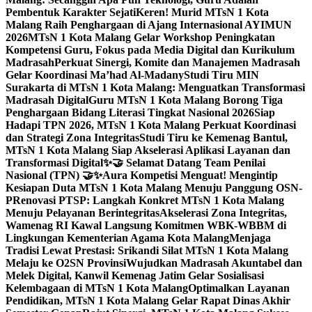
Pembentuk Karakter Sejati
Keren! Murid MTsN 1 Kota
Malang Raih Penghargaan di Ajang Internasional AYIMUN
2026
MTsN 1 Kota Malang Gelar Workshop Peningkatan
Kompetensi Guru, Fokus pada Media Digital dan Kurikulum
Madrasah
Perkuat Sinergi, Komite dan Manajemen Madrasah
Gelar Koordinasi Ma’had Al-Madany
Studi Tiru MIN
Surakarta di MTsN 1 Kota Malang: Menguatkan Transformasi
Madrasah Digital
Guru MTsN 1 Kota Malang Borong Tiga
Penghargaan Bidang Literasi Tingkat Nasional 2026
Siap
Hadapi TPN 2026, MTsN 1 Kota Malang Perkuat Koordinasi
dan Strategi Zona Integritas
Studi Tiru ke Kemenag Bantul,
MTsN 1 Kota Malang Siap Akselerasi Aplikasi Layanan dan
Transformasi Digital
✨🤝 Selamat Datang Team Penilai
Nasional (TPN) 🤝✨
Aura Kompetisi Menguat! Mengintip
Kesiapan Duta MTsN 1 Kota Malang Menuju Panggung OSN-
P
Renovasi PTSP: Langkah Konkret MTsN 1 Kota Malang
Menuju Pelayanan Berintegritas
Akselerasi Zona Integritas,
Wamenag RI Kawal Langsung Komitmen WBK-WBBM di
Lingkungan Kementerian Agama Kota Malang
Menjaga
Tradisi Lewat Prestasi: Srikandi Silat MTsN 1 Kota Malang
Melaju ke O2SN Provinsi
Wujudkan Madrasah Akuntabel dan
Melek Digital, Kanwil Kemenag Jatim Gelar Sosialisasi
Kelembagaan di MTsN 1 Kota Malang
Optimalkan Layanan
Pendidikan, MTsN 1 Kota Malang Gelar Rapat Dinas Akhir