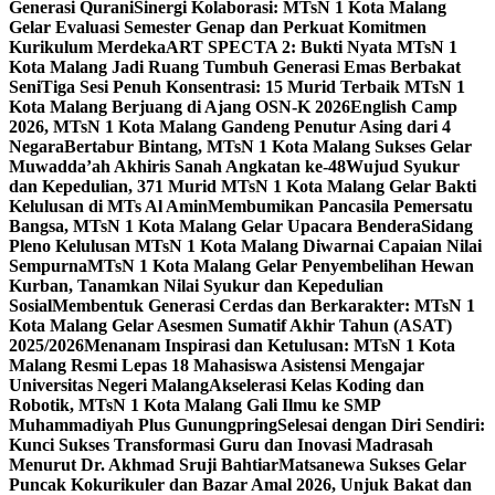
Generasi Qurani
Sinergi Kolaborasi: MTsN 1 Kota Malang
Gelar Evaluasi Semester Genap dan Perkuat Komitmen
Kurikulum Merdeka
ART SPECTA 2: Bukti Nyata MTsN 1
Kota Malang Jadi Ruang Tumbuh Generasi Emas Berbakat
Seni
Tiga Sesi Penuh Konsentrasi: 15 Murid Terbaik MTsN 1
Kota Malang Berjuang di Ajang OSN-K 2026
English Camp
2026, MTsN 1 Kota Malang Gandeng Penutur Asing dari 4
Negara
Bertabur Bintang, MTsN 1 Kota Malang Sukses Gelar
Muwadda’ah Akhiris Sanah Angkatan ke-48
Wujud Syukur
dan Kepedulian, 371 Murid MTsN 1 Kota Malang Gelar Bakti
Kelulusan di MTs Al Amin
Membumikan Pancasila Pemersatu
Bangsa, MTsN 1 Kota Malang Gelar Upacara Bendera
Sidang
Pleno Kelulusan MTsN 1 Kota Malang Diwarnai Capaian Nilai
Sempurna
MTsN 1 Kota Malang Gelar Penyembelihan Hewan
Kurban, Tanamkan Nilai Syukur dan Kepedulian
Sosial
Membentuk Generasi Cerdas dan Berkarakter: MTsN 1
Kota Malang Gelar Asesmen Sumatif Akhir Tahun (ASAT)
2025/2026
Menanam Inspirasi dan Ketulusan: MTsN 1 Kota
Malang Resmi Lepas 18 Mahasiswa Asistensi Mengajar
Universitas Negeri Malang
Akselerasi Kelas Koding dan
Robotik, MTsN 1 Kota Malang Gali Ilmu ke SMP
Muhammadiyah Plus Gunungpring
Selesai dengan Diri Sendiri:
Kunci Sukses Transformasi Guru dan Inovasi Madrasah
Menurut Dr. Akhmad Sruji Bahtiar
Matsanewa Sukses Gelar
Puncak Kokurikuler dan Bazar Amal 2026, Unjuk Bakat dan