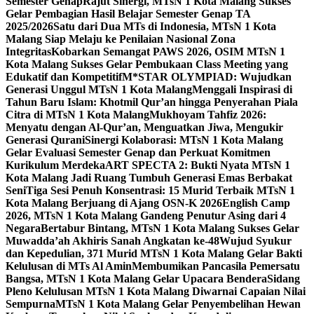
Semester Genap
Rajut Sinergi, MTsN 1 Kota Malang Sukses
Gelar Pembagian Hasil Belajar Semester Genap TA
2025/2026
Satu dari Dua MTs di Indonesia, MTsN 1 Kota
Malang Siap Melaju ke Penilaian Nasional Zona
Integritas
Kobarkan Semangat PAWS 2026, OSIM MTsN 1
Kota Malang Sukses Gelar Pembukaan Class Meeting yang
Edukatif dan Kompetitif
M*STAR OLYMPIAD: Wujudkan
Generasi Unggul MTsN 1 Kota Malang
Menggali Inspirasi di
Tahun Baru Islam: Khotmil Qur’an hingga Penyerahan Piala
Citra di MTsN 1 Kota Malang
Mukhoyam Tahfiz 2026:
Menyatu dengan Al-Qur’an, Menguatkan Jiwa, Mengukir
Generasi Qurani
Sinergi Kolaborasi: MTsN 1 Kota Malang
Gelar Evaluasi Semester Genap dan Perkuat Komitmen
Kurikulum Merdeka
ART SPECTA 2: Bukti Nyata MTsN 1
Kota Malang Jadi Ruang Tumbuh Generasi Emas Berbakat
Seni
Tiga Sesi Penuh Konsentrasi: 15 Murid Terbaik MTsN 1
Kota Malang Berjuang di Ajang OSN-K 2026
English Camp
2026, MTsN 1 Kota Malang Gandeng Penutur Asing dari 4
Negara
Bertabur Bintang, MTsN 1 Kota Malang Sukses Gelar
Muwadda’ah Akhiris Sanah Angkatan ke-48
Wujud Syukur
dan Kepedulian, 371 Murid MTsN 1 Kota Malang Gelar Bakti
Kelulusan di MTs Al Amin
Membumikan Pancasila Pemersatu
Bangsa, MTsN 1 Kota Malang Gelar Upacara Bendera
Sidang
Pleno Kelulusan MTsN 1 Kota Malang Diwarnai Capaian Nilai
Sempurna
MTsN 1 Kota Malang Gelar Penyembelihan Hewan