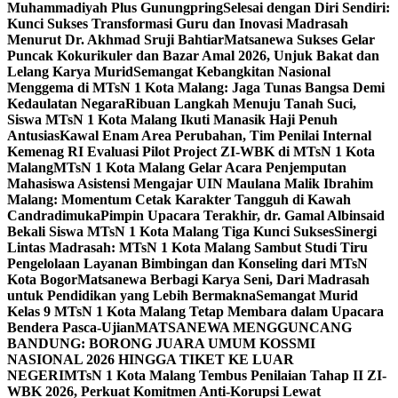
Muhammadiyah Plus Gunungpring
Selesai dengan Diri Sendiri:
Kunci Sukses Transformasi Guru dan Inovasi Madrasah
Menurut Dr. Akhmad Sruji Bahtiar
Matsanewa Sukses Gelar
Puncak Kokurikuler dan Bazar Amal 2026, Unjuk Bakat dan
Lelang Karya Murid
Semangat Kebangkitan Nasional
Menggema di MTsN 1 Kota Malang: Jaga Tunas Bangsa Demi
Kedaulatan Negara
Ribuan Langkah Menuju Tanah Suci,
Siswa MTsN 1 Kota Malang Ikuti Manasik Haji Penuh
Antusias
Kawal Enam Area Perubahan, Tim Penilai Internal
Kemenag RI Evaluasi Pilot Project ZI-WBK di MTsN 1 Kota
Malang
MTsN 1 Kota Malang Gelar Acara Penjemputan
Mahasiswa Asistensi Mengajar UIN Maulana Malik Ibrahim
Malang: Momentum Cetak Karakter Tangguh di Kawah
Candradimuka
Pimpin Upacara Terakhir, dr. Gamal Albinsaid
Bekali Siswa MTsN 1 Kota Malang Tiga Kunci Sukses
Sinergi
Lintas Madrasah: MTsN 1 Kota Malang Sambut Studi Tiru
Pengelolaan Layanan Bimbingan dan Konseling dari MTsN
Kota Bogor
Matsanewa Berbagi Karya Seni, Dari Madrasah
untuk Pendidikan yang Lebih Bermakna
Semangat Murid
Kelas 9 MTsN 1 Kota Malang Tetap Membara dalam Upacara
Bendera Pasca-Ujian
MATSANEWA MENGGUNCANG
BANDUNG: BORONG JUARA UMUM KOSSMI
NASIONAL 2026 HINGGA TIKET KE LUAR
NEGERI
MTsN 1 Kota Malang Tembus Penilaian Tahap II ZI-
WBK 2026, Perkuat Komitmen Anti-Korupsi Lewat