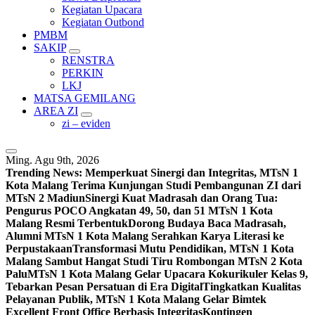
Kegiatan Upacara
Kegiatan Outbond
PMBM
SAKIP
RENSTRA
PERKIN
LKJ
MATSA GEMILANG
AREA ZI
zi – eviden
Ming. Agu 9th, 2026
Trending News:
Memperkuat Sinergi dan Integritas, MTsN 1
Kota Malang Terima Kunjungan Studi Pembangunan ZI dari
MTsN 2 Madiun
Sinergi Kuat Madrasah dan Orang Tua:
Pengurus POCO Angkatan 49, 50, dan 51 MTsN 1 Kota
Malang Resmi Terbentuk
Dorong Budaya Baca Madrasah,
Alumni MTsN 1 Kota Malang Serahkan Karya Literasi ke
Perpustakaan
Transformasi Mutu Pendidikan, MTsN 1 Kota
Malang Sambut Hangat Studi Tiru Rombongan MTsN 2 Kota
Palu
MTsN 1 Kota Malang Gelar Upacara Kokurikuler Kelas 9,
Tebarkan Pesan Persatuan di Era Digital
Tingkatkan Kualitas
Pelayanan Publik, MTsN 1 Kota Malang Gelar Bimtek
Excellent Front Office Berbasis Integritas
Kontingen