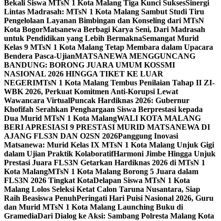
Bekali Siswa MTsN 1 Kota Malang Tiga Kunci Sukses
Sinergi
Lintas Madrasah: MTsN 1 Kota Malang Sambut Studi Tiru
Pengelolaan Layanan Bimbingan dan Konseling dari MTsN
Kota Bogor
Matsanewa Berbagi Karya Seni, Dari Madrasah
untuk Pendidikan yang Lebih Bermakna
Semangat Murid
Kelas 9 MTsN 1 Kota Malang Tetap Membara dalam Upacara
Bendera Pasca-Ujian
MATSANEWA MENGGUNCANG
BANDUNG: BORONG JUARA UMUM KOSSMI
NASIONAL 2026 HINGGA TIKET KE LUAR
NEGERI
MTsN 1 Kota Malang Tembus Penilaian Tahap II ZI-
WBK 2026, Perkuat Komitmen Anti-Korupsi Lewat
Wawancara Virtual
Puncak Hardiknas 2026: Gubernur
Khofifah Serahkan Penghargaan Siswa Berprestasi kepada
Dua Murid MTsN 1 Kota Malang
WALI KOTA MALANG
BERI APRESIASI 9 PRESTASI MURID MATSANEWA DI
AJANG FLS3N DAN O2SN 2026
Panggung Inovasi
Matsanewa: Murid Kelas IX MTsN 1 Kota Malang Unjuk Gigi
dalam Ujian Praktik Kolaboratif
Harmoni Jimbe Hingga Unjuk
Prestasi Juara FLS3N Getarkan Hardiknas 2026 di MTsN 1
Kota Malang
MTsN 1 Kota Malang Borong 5 Juara dalam
FLS3N 2026 Tingkat Kota
Delapan Siswa MTsN 1 Kota
Malang Lolos Seleksi Ketat Calon Taruna Nusantara, Siap
Raih Beasiswa Penuh
Peringati Hari Puisi Nasional 2026, Guru
dan Murid MTsN 1 Kota Malang Launching Buku di
Gramedia
Dari Dialog ke Aksi: Sambang Polresta Malang Kota