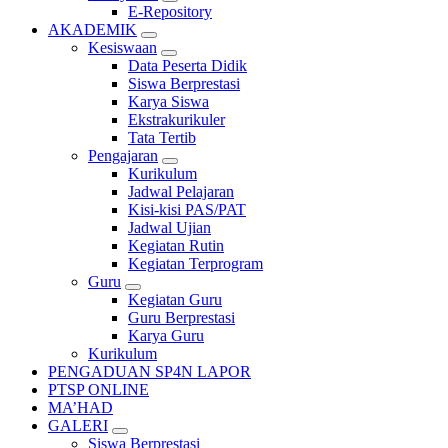
E-Repository
AKADEMIK
Kesiswaan
Data Peserta Didik
Siswa Berprestasi
Karya Siswa
Ekstrakurikuler
Tata Tertib
Pengajaran
Kurikulum
Jadwal Pelajaran
Kisi-kisi PAS/PAT
Jadwal Ujian
Kegiatan Rutin
Kegiatan Terprogram
Guru
Kegiatan Guru
Guru Berprestasi
Karya Guru
Kurikulum
PENGADUAN SP4N LAPOR
PTSP ONLINE
MA’HAD
GALERI
Siswa Berprestasi