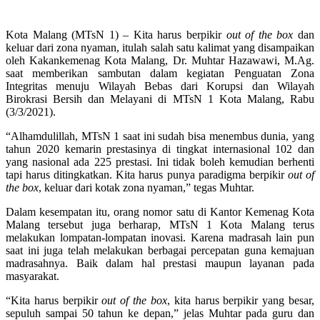
Kota Malang (MTsN 1) – Kita harus berpikir
out of the box
dan
keluar dari zona nyaman, itulah salah satu kalimat yang disampaikan
oleh Kakankemenag Kota Malang, Dr. Muhtar Hazawawi, M.Ag.
saat memberikan sambutan dalam kegiatan Penguatan Zona
Integritas menuju Wilayah Bebas dari Korupsi dan Wilayah
Birokrasi Bersih dan Melayani di MTsN 1 Kota Malang, Rabu
(3/3/2021).
“Alhamdulillah, MTsN 1 saat ini sudah bisa menembus dunia, yang
tahun 2020 kemarin prestasinya di tingkat internasional 102 dan
yang nasional ada 225 prestasi. Ini tidak boleh kemudian berhenti
tapi harus ditingkatkan. Kita harus punya paradigma berpikir
out of
the box
, keluar dari kotak zona nyaman,” tegas Muhtar.
Dalam kesempatan itu, orang nomor satu di Kantor Kemenag Kota
Malang tersebut juga berharap, MTsN 1 Kota Malang terus
melakukan lompatan-lompatan inovasi. Karena madrasah lain pun
saat ini juga telah melakukan berbagai percepatan guna kemajuan
madrasahnya. Baik dalam hal prestasi maupun layanan pada
masyarakat.
“Kita harus berpikir
out of the box
, kita harus berpikir yang besar,
sepuluh sampai 50 tahun ke depan,” jelas Muhtar pada guru dan