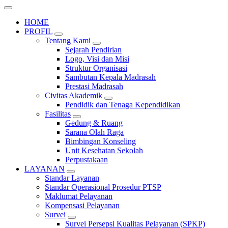
HOME
PROFIL
Tentang Kami
Sejarah Pendirian
Logo, Visi dan Misi
Struktur Organisasi
Sambutan Kepala Madrasah
Prestasi Madrasah
Civitas Akademik
Pendidik dan Tenaga Kependidikan
Fasilitas
Gedung & Ruang
Sarana Olah Raga
Bimbingan Konseling
Unit Kesehatan Sekolah
Perpustakaan
LAYANAN
Standar Layanan
Standar Operasional Prosedur PTSP
Maklumat Pelayanan
Kompensasi Pelayanan
Survei
Survei Persepsi Kualitas Pelayanan (SPKP)