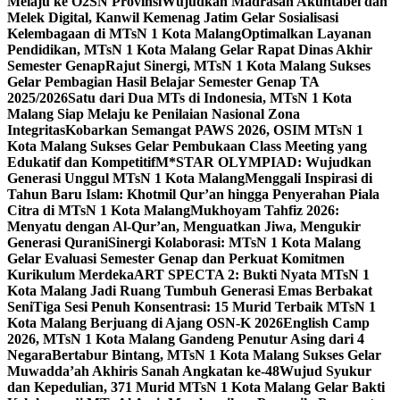
Melaju ke O2SN Provinsi
Wujudkan Madrasah Akuntabel dan
Melek Digital, Kanwil Kemenag Jatim Gelar Sosialisasi
Kelembagaan di MTsN 1 Kota Malang
Optimalkan Layanan
Pendidikan, MTsN 1 Kota Malang Gelar Rapat Dinas Akhir
Semester Genap
Rajut Sinergi, MTsN 1 Kota Malang Sukses
Gelar Pembagian Hasil Belajar Semester Genap TA
2025/2026
Satu dari Dua MTs di Indonesia, MTsN 1 Kota
Malang Siap Melaju ke Penilaian Nasional Zona
Integritas
Kobarkan Semangat PAWS 2026, OSIM MTsN 1
Kota Malang Sukses Gelar Pembukaan Class Meeting yang
Edukatif dan Kompetitif
M*STAR OLYMPIAD: Wujudkan
Generasi Unggul MTsN 1 Kota Malang
Menggali Inspirasi di
Tahun Baru Islam: Khotmil Qur’an hingga Penyerahan Piala
Citra di MTsN 1 Kota Malang
Mukhoyam Tahfiz 2026:
Menyatu dengan Al-Qur’an, Menguatkan Jiwa, Mengukir
Generasi Qurani
Sinergi Kolaborasi: MTsN 1 Kota Malang
Gelar Evaluasi Semester Genap dan Perkuat Komitmen
Kurikulum Merdeka
ART SPECTA 2: Bukti Nyata MTsN 1
Kota Malang Jadi Ruang Tumbuh Generasi Emas Berbakat
Seni
Tiga Sesi Penuh Konsentrasi: 15 Murid Terbaik MTsN 1
Kota Malang Berjuang di Ajang OSN-K 2026
English Camp
2026, MTsN 1 Kota Malang Gandeng Penutur Asing dari 4
Negara
Bertabur Bintang, MTsN 1 Kota Malang Sukses Gelar
Muwadda’ah Akhiris Sanah Angkatan ke-48
Wujud Syukur
dan Kepedulian, 371 Murid MTsN 1 Kota Malang Gelar Bakti