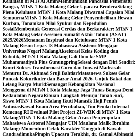
Kelulusan di MTs Al Amin
Membumikan Pancasila Pemersatu
Bangsa, MTsN 1 Kota Malang Gelar Upacara Bendera
Sidang
Pleno Kelulusan MTsN 1 Kota Malang Diwarnai Capaian Nilai
Sempurna
MTsN 1 Kota Malang Gelar Penyembelihan Hewan
Kurban, Tanamkan Nilai Syukur dan Kepedulian
Sosial
Membentuk Generasi Cerdas dan Berkarakter: MTsN 1
Kota Malang Gelar Asesmen Sumatif Akhir Tahun (ASAT)
2025/2026
Menanam Inspirasi dan Ketulusan: MTsN 1 Kota
Malang Resmi Lepas 18 Mahasiswa Asistensi Mengajar
Universitas Negeri Malang
Akselerasi Kelas Koding dan
Robotik, MTsN 1 Kota Malang Gali Ilmu ke SMP
Muhammadiyah Plus Gunungpring
Selesai dengan Diri Sendiri:
Kunci Sukses Transformasi Guru dan Inovasi Madrasah
Menurut Dr. Akhmad Sruji Bahtiar
Matsanewa Sukses Gelar
Puncak Kokurikuler dan Bazar Amal 2026, Unjuk Bakat dan
Lelang Karya Murid
Semangat Kebangkitan Nasional
Menggema di MTsN 1 Kota Malang: Jaga Tunas Bangsa Demi
Kedaulatan Negara
Ribuan Langkah Menuju Tanah Suci,
Siswa MTsN 1 Kota Malang Ikuti Manasik Haji Penuh
Antusias
Kawal Enam Area Perubahan, Tim Penilai Internal
Kemenag RI Evaluasi Pilot Project ZI-WBK di MTsN 1 Kota
Malang
MTsN 1 Kota Malang Gelar Acara Penjemputan
Mahasiswa Asistensi Mengajar UIN Maulana Malik Ibrahim
Malang: Momentum Cetak Karakter Tangguh di Kawah
Candradimuka
Pimpin Upacara Terakhir, dr. Gamal Albinsaid