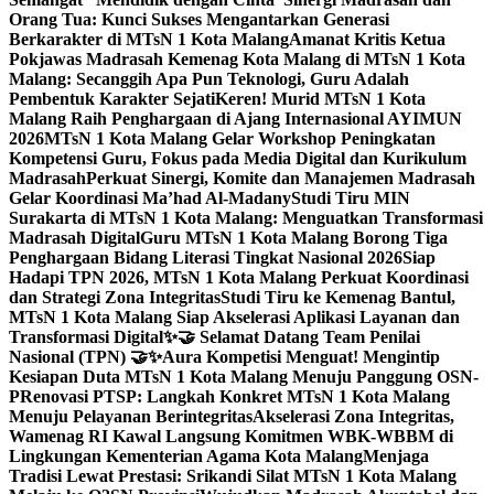
Orang Tua: Kunci Sukses Mengantarkan Generasi
Berkarakter di MTsN 1 Kota Malang
Amanat Kritis Ketua
Pokjawas Madrasah Kemenag Kota Malang di MTsN 1 Kota
Malang: Secanggih Apa Pun Teknologi, Guru Adalah
Pembentuk Karakter Sejati
Keren! Murid MTsN 1 Kota
Malang Raih Penghargaan di Ajang Internasional AYIMUN
2026
MTsN 1 Kota Malang Gelar Workshop Peningkatan
Kompetensi Guru, Fokus pada Media Digital dan Kurikulum
Madrasah
Perkuat Sinergi, Komite dan Manajemen Madrasah
Gelar Koordinasi Ma’had Al-Madany
Studi Tiru MIN
Surakarta di MTsN 1 Kota Malang: Menguatkan Transformasi
Madrasah Digital
Guru MTsN 1 Kota Malang Borong Tiga
Penghargaan Bidang Literasi Tingkat Nasional 2026
Siap
Hadapi TPN 2026, MTsN 1 Kota Malang Perkuat Koordinasi
dan Strategi Zona Integritas
Studi Tiru ke Kemenag Bantul,
MTsN 1 Kota Malang Siap Akselerasi Aplikasi Layanan dan
Transformasi Digital
✨🤝 Selamat Datang Team Penilai
Nasional (TPN) 🤝✨
Aura Kompetisi Menguat! Mengintip
Kesiapan Duta MTsN 1 Kota Malang Menuju Panggung OSN-
P
Renovasi PTSP: Langkah Konkret MTsN 1 Kota Malang
Menuju Pelayanan Berintegritas
Akselerasi Zona Integritas,
Wamenag RI Kawal Langsung Komitmen WBK-WBBM di
Lingkungan Kementerian Agama Kota Malang
Menjaga
Tradisi Lewat Prestasi: Srikandi Silat MTsN 1 Kota Malang