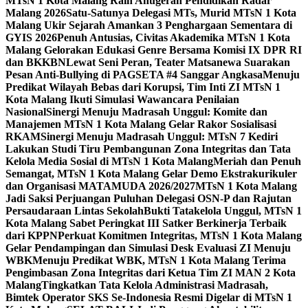
MTsN 1 Kota Malang Raih Anugerah Pendidikan Radar
Malang 2026
Satu-Satunya Delegasi MTs, Murid MTsN 1 Kota
Malang Ukir Sejarah Amankan 3 Penghargaan Sementara di
GYIS 2026
Penuh Antusias, Civitas Akademika MTsN 1 Kota
Malang Gelorakan Edukasi Genre Bersama Komisi IX DPR RI
dan BKKBN
Lewat Seni Peran, Teater Matsanewa Suarakan
Pesan Anti-Bullying di PAGSETA #4 Sanggar Angkasa
Menuju
Predikat Wilayah Bebas dari Korupsi, Tim Inti ZI MTsN 1
Kota Malang Ikuti Simulasi Wawancara Penilaian
Nasional
Sinergi Menuju Madrasah Unggul: Komite dan
Manajemen MTsN 1 Kota Malang Gelar Rakor Sosialisasi
RKAM
Sinergi Menuju Madrasah Unggul: MTsN 7 Kediri
Lakukan Studi Tiru Pembangunan Zona Integritas dan Tata
Kelola Media Sosial di MTsN 1 Kota Malang
Meriah dan Penuh
Semangat, MTsN 1 Kota Malang Gelar Demo Ekstrakurikuler
dan Organisasi MATAMUDA 2026/2027
MTsN 1 Kota Malang
Jadi Saksi Perjuangan Puluhan Delegasi OSN-P dan Rajutan
Persaudaraan Lintas Sekolah
Bukti Tatakelola Unggul, MTsN 1
Kota Malang Sabet Peringkat III Satker Berkinerja Terbaik
dari KPPN
Perkuat Komitmen Integritas, MTsN 1 Kota Malang
Gelar Pendampingan dan Simulasi Desk Evaluasi ZI Menuju
WBK
Menuju Predikat WBK, MTsN 1 Kota Malang Terima
Pengimbasan Zona Integritas dari Ketua Tim ZI MAN 2 Kota
Malang
Tingkatkan Tata Kelola Administrasi Madrasah,
Bimtek Operator SKS Se-Indonesia Resmi Digelar di MTsN 1