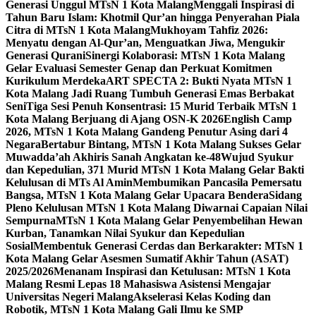
Generasi Unggul MTsN 1 Kota Malang
Menggali Inspirasi di
Tahun Baru Islam: Khotmil Qur’an hingga Penyerahan Piala
Citra di MTsN 1 Kota Malang
Mukhoyam Tahfiz 2026:
Menyatu dengan Al-Qur’an, Menguatkan Jiwa, Mengukir
Generasi Qurani
Sinergi Kolaborasi: MTsN 1 Kota Malang
Gelar Evaluasi Semester Genap dan Perkuat Komitmen
Kurikulum Merdeka
ART SPECTA 2: Bukti Nyata MTsN 1
Kota Malang Jadi Ruang Tumbuh Generasi Emas Berbakat
Seni
Tiga Sesi Penuh Konsentrasi: 15 Murid Terbaik MTsN 1
Kota Malang Berjuang di Ajang OSN-K 2026
English Camp
2026, MTsN 1 Kota Malang Gandeng Penutur Asing dari 4
Negara
Bertabur Bintang, MTsN 1 Kota Malang Sukses Gelar
Muwadda’ah Akhiris Sanah Angkatan ke-48
Wujud Syukur
dan Kepedulian, 371 Murid MTsN 1 Kota Malang Gelar Bakti
Kelulusan di MTs Al Amin
Membumikan Pancasila Pemersatu
Bangsa, MTsN 1 Kota Malang Gelar Upacara Bendera
Sidang
Pleno Kelulusan MTsN 1 Kota Malang Diwarnai Capaian Nilai
Sempurna
MTsN 1 Kota Malang Gelar Penyembelihan Hewan
Kurban, Tanamkan Nilai Syukur dan Kepedulian
Sosial
Membentuk Generasi Cerdas dan Berkarakter: MTsN 1
Kota Malang Gelar Asesmen Sumatif Akhir Tahun (ASAT)
2025/2026
Menanam Inspirasi dan Ketulusan: MTsN 1 Kota
Malang Resmi Lepas 18 Mahasiswa Asistensi Mengajar
Universitas Negeri Malang
Akselerasi Kelas Koding dan
Robotik, MTsN 1 Kota Malang Gali Ilmu ke SMP