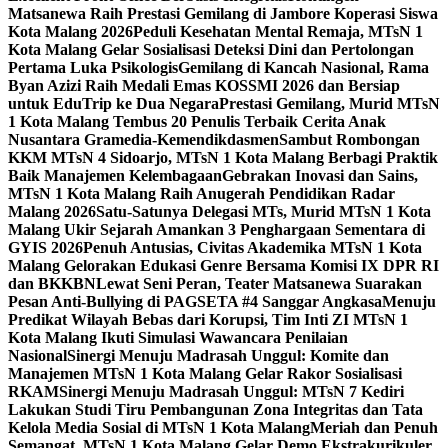
Matsanewa Raih Prestasi Gemilang di Jambore Koperasi Siswa
Kota Malang 2026
Peduli Kesehatan Mental Remaja, MTsN 1
Kota Malang Gelar Sosialisasi Deteksi Dini dan Pertolongan
Pertama Luka Psikologis
Gemilang di Kancah Nasional, Rama
Byan Azizi Raih Medali Emas KOSSMI 2026 dan Bersiap
untuk EduTrip ke Dua Negara
Prestasi Gemilang, Murid MTsN
1 Kota Malang Tembus 20 Penulis Terbaik Cerita Anak
Nusantara Gramedia-Kemendikdasmen
Sambut Rombongan
KKM MTsN 4 Sidoarjo, MTsN 1 Kota Malang Berbagi Praktik
Baik Manajemen Kelembagaan
Gebrakan Inovasi dan Sains,
MTsN 1 Kota Malang Raih Anugerah Pendidikan Radar
Malang 2026
Satu-Satunya Delegasi MTs, Murid MTsN 1 Kota
Malang Ukir Sejarah Amankan 3 Penghargaan Sementara di
GYIS 2026
Penuh Antusias, Civitas Akademika MTsN 1 Kota
Malang Gelorakan Edukasi Genre Bersama Komisi IX DPR RI
dan BKKBN
Lewat Seni Peran, Teater Matsanewa Suarakan
Pesan Anti-Bullying di PAGSETA #4 Sanggar Angkasa
Menuju
Predikat Wilayah Bebas dari Korupsi, Tim Inti ZI MTsN 1
Kota Malang Ikuti Simulasi Wawancara Penilaian
Nasional
Sinergi Menuju Madrasah Unggul: Komite dan
Manajemen MTsN 1 Kota Malang Gelar Rakor Sosialisasi
RKAM
Sinergi Menuju Madrasah Unggul: MTsN 7 Kediri
Lakukan Studi Tiru Pembangunan Zona Integritas dan Tata
Kelola Media Sosial di MTsN 1 Kota Malang
Meriah dan Penuh
Semangat, MTsN 1 Kota Malang Gelar Demo Ekstrakurikuler