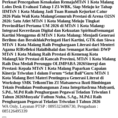
Perkuat Pencegahan Kenakalan Remaja
MTsN 1 Kota Malang
Lolos Desk Evaluasi Tahap I ZI-WBK, Siap Melaju ke Tahap
II
MTsN 1 Kota Malang Jadi Tuan Rumah Kejurkot Catur
2026 Piala Wali Kota Malang
Gemuruh Prestasi di Arena O2SN
2026: Satu Atlet MTsN 1 Kota Malang Melaju Tingkat
Provinsi
Hari Pertama UM 2026 di MTsN 1 Kota Malang:
Integrasi Kecerdasan Digital dan Kekuatan Spiritual
Semangat
Kartini Menggema di MTsN 1 Kota Malang: Menjadi Generasi
Berilmu dan Berakhlak
Peringati Hari Kartini, GTK dan Siswa
MTsN 1 Kota Malang Raih Penghargaan Literasi dari Menteri
Agama RI
Refleksi Halalbihalal dan Semangat Kartini: DWP
MTsN 1 Kota Malang Raih Prestasi di Kemenag Kota
Malang
Ukir Prestasi di Kancah Provinsi, MTsN 1 Kota Malang
Raih Dua Medali Perunggu OLIMPABA 2026
Sinergi dan
Prestasi: Kepala MTsN 1 Kota Malang Paparkan Capaian
Kinerja Triwulan I dalam Forum “Selat Bali”
Guru MTsN 1
Kota Malang Beri Materi Pentingnya Generasi Literat di
Workshop SMK Telkom
Tim ZI Matsanewa Ikuti Bimbingan
Teknis Penilaian Pembangunan Zona Integritas
Irma Mulyanti,
S.Pd., M.Pd Raih Penghargaan Pegawai Teladan Triwulan I
Tahun 2026
Musyafa’ Fathun Nuha, S.Ag., M.Pd.I Raih
Penghargaan Pegawai Teladan Triwulan I Tahun 2026
WA Only, Layanan PTSP : 0895323406730, Pengaduan :
085126495339