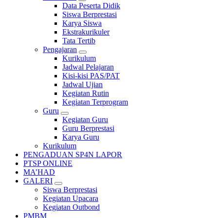
Data Peserta Didik
Siswa Berprestasi
Karya Siswa
Ekstrakurikuler
Tata Tertib
Pengajaran
Kurikulum
Jadwal Pelajaran
Kisi-kisi PAS/PAT
Jadwal Ujian
Kegiatan Rutin
Kegiatan Terprogram
Guru
Kegiatan Guru
Guru Berprestasi
Karya Guru
Kurikulum
PENGADUAN SP4N LAPOR
PTSP ONLINE
MA’HAD
GALERI
Siswa Berprestasi
Kegiatan Upacara
Kegiatan Outbond
PMBM