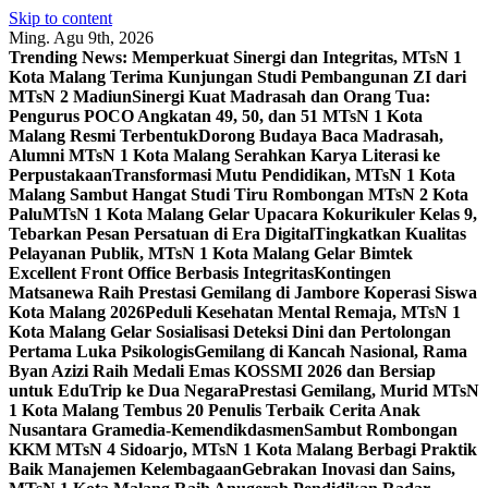
Skip to content
Ming. Agu 9th, 2026
Trending News:
Memperkuat Sinergi dan Integritas, MTsN 1
Kota Malang Terima Kunjungan Studi Pembangunan ZI dari
MTsN 2 Madiun
Sinergi Kuat Madrasah dan Orang Tua:
Pengurus POCO Angkatan 49, 50, dan 51 MTsN 1 Kota
Malang Resmi Terbentuk
Dorong Budaya Baca Madrasah,
Alumni MTsN 1 Kota Malang Serahkan Karya Literasi ke
Perpustakaan
Transformasi Mutu Pendidikan, MTsN 1 Kota
Malang Sambut Hangat Studi Tiru Rombongan MTsN 2 Kota
Palu
MTsN 1 Kota Malang Gelar Upacara Kokurikuler Kelas 9,
Tebarkan Pesan Persatuan di Era Digital
Tingkatkan Kualitas
Pelayanan Publik, MTsN 1 Kota Malang Gelar Bimtek
Excellent Front Office Berbasis Integritas
Kontingen
Matsanewa Raih Prestasi Gemilang di Jambore Koperasi Siswa
Kota Malang 2026
Peduli Kesehatan Mental Remaja, MTsN 1
Kota Malang Gelar Sosialisasi Deteksi Dini dan Pertolongan
Pertama Luka Psikologis
Gemilang di Kancah Nasional, Rama
Byan Azizi Raih Medali Emas KOSSMI 2026 dan Bersiap
untuk EduTrip ke Dua Negara
Prestasi Gemilang, Murid MTsN
1 Kota Malang Tembus 20 Penulis Terbaik Cerita Anak
Nusantara Gramedia-Kemendikdasmen
Sambut Rombongan
KKM MTsN 4 Sidoarjo, MTsN 1 Kota Malang Berbagi Praktik
Baik Manajemen Kelembagaan
Gebrakan Inovasi dan Sains,