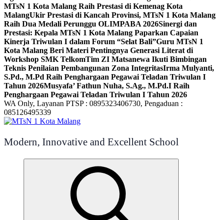
MTsN 1 Kota Malang Raih Prestasi di Kemenag Kota
Malang
Ukir Prestasi di Kancah Provinsi, MTsN 1 Kota Malang
Raih Dua Medali Perunggu OLIMPABA 2026
Sinergi dan
Prestasi: Kepala MTsN 1 Kota Malang Paparkan Capaian
Kinerja Triwulan I dalam Forum “Selat Bali”
Guru MTsN 1
Kota Malang Beri Materi Pentingnya Generasi Literat di
Workshop SMK Telkom
Tim ZI Matsanewa Ikuti Bimbingan
Teknis Penilaian Pembangunan Zona Integritas
Irma Mulyanti,
S.Pd., M.Pd Raih Penghargaan Pegawai Teladan Triwulan I
Tahun 2026
Musyafa’ Fathun Nuha, S.Ag., M.Pd.I Raih
Penghargaan Pegawai Teladan Triwulan I Tahun 2026
WA Only, Layanan PTSP : 0895323406730, Pengaduan :
085126495339
Modern, Innovative and Excellent School