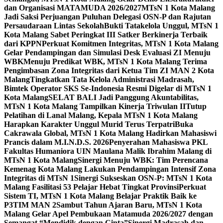
dan Organisasi MATAMUDA 2026/2027
MTsN 1 Kota Malang
Jadi Saksi Perjuangan Puluhan Delegasi OSN-P dan Rajutan
Persaudaraan Lintas Sekolah
Bukti Tatakelola Unggul, MTsN 1
Kota Malang Sabet Peringkat III Satker Berkinerja Terbaik
dari KPPN
Perkuat Komitmen Integritas, MTsN 1 Kota Malang
Gelar Pendampingan dan Simulasi Desk Evaluasi ZI Menuju
WBK
Menuju Predikat WBK, MTsN 1 Kota Malang Terima
Pengimbasan Zona Integritas dari Ketua Tim ZI MAN 2 Kota
Malang
Tingkatkan Tata Kelola Administrasi Madrasah,
Bimtek Operator SKS Se-Indonesia Resmi Digelar di MTsN 1
Kota Malang
SELAT BALI Jadi Panggung Akuntabilitas,
MTsN 1 Kota Malang Tampilkan Kinerja Triwulan II
Tutup
Pelatihan di Lanal Malang, Kepala MTsN 1 Kota Malang
Harapkan Karakter Unggul Murid Terus Terpatri
Buka
Cakrawala Global, MTsN 1 Kota Malang Hadirkan Mahasiswi
Prancis dalam M.I.N.D.S. 2026
Penyerahan Mahasiswa PKL
Fakultas Humaniora UIN Maulana Malik Ibrahim Malang di
MTsN 1 Kota Malang
Sinergi Menuju WBK: Tim Perencana
Kemenag Kota Malang Lakukan Pendampingan Intensif Zona
Integritas di MTsN 1
Sinergi Sukseskan OSN-P: MTsN 1 Kota
Malang Fasilitasi 53 Pelajar Hebat Tingkat Provinsi
Perkuat
Sistem TI, MTsN 1 Kota Malang Belajar Praktik Baik ke
P3TIM MAN 2
Sambut Tahun Ajaran Baru, MTsN 1 Kota
Malang Gelar Apel Pembukaan Matamuda 2026/2027 dengan
Semangat “Mendidik dengan Cinta”
Sinergi Madrasah dan