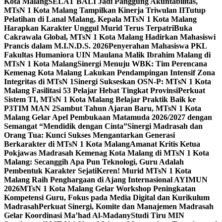
Kota Malang
SELAT BALI Jadi Panggung Akuntabilitas,
MTsN 1 Kota Malang Tampilkan Kinerja Triwulan II
Tutup
Pelatihan di Lanal Malang, Kepala MTsN 1 Kota Malang
Harapkan Karakter Unggul Murid Terus Terpatri
Buka
Cakrawala Global, MTsN 1 Kota Malang Hadirkan Mahasiswi
Prancis dalam M.I.N.D.S. 2026
Penyerahan Mahasiswa PKL
Fakultas Humaniora UIN Maulana Malik Ibrahim Malang di
MTsN 1 Kota Malang
Sinergi Menuju WBK: Tim Perencana
Kemenag Kota Malang Lakukan Pendampingan Intensif Zona
Integritas di MTsN 1
Sinergi Sukseskan OSN-P: MTsN 1 Kota
Malang Fasilitasi 53 Pelajar Hebat Tingkat Provinsi
Perkuat
Sistem TI, MTsN 1 Kota Malang Belajar Praktik Baik ke
P3TIM MAN 2
Sambut Tahun Ajaran Baru, MTsN 1 Kota
Malang Gelar Apel Pembukaan Matamuda 2026/2027 dengan
Semangat “Mendidik dengan Cinta”
Sinergi Madrasah dan
Orang Tua: Kunci Sukses Mengantarkan Generasi
Berkarakter di MTsN 1 Kota Malang
Amanat Kritis Ketua
Pokjawas Madrasah Kemenag Kota Malang di MTsN 1 Kota
Malang: Secanggih Apa Pun Teknologi, Guru Adalah
Pembentuk Karakter Sejati
Keren! Murid MTsN 1 Kota
Malang Raih Penghargaan di Ajang Internasional AYIMUN
2026
MTsN 1 Kota Malang Gelar Workshop Peningkatan
Kompetensi Guru, Fokus pada Media Digital dan Kurikulum
Madrasah
Perkuat Sinergi, Komite dan Manajemen Madrasah
Gelar Koordinasi Ma’had Al-Madany
Studi Tiru MIN