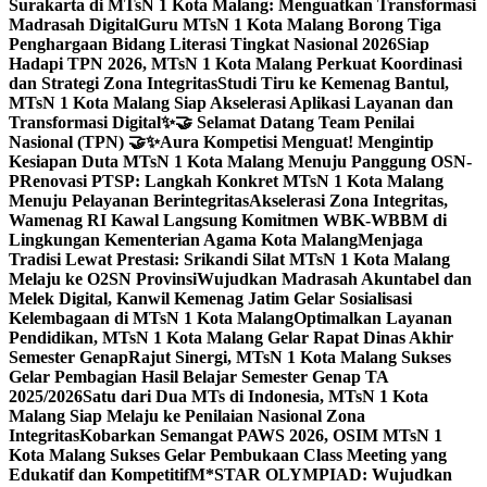
Surakarta di MTsN 1 Kota Malang: Menguatkan Transformasi
Madrasah Digital
Guru MTsN 1 Kota Malang Borong Tiga
Penghargaan Bidang Literasi Tingkat Nasional 2026
Siap
Hadapi TPN 2026, MTsN 1 Kota Malang Perkuat Koordinasi
dan Strategi Zona Integritas
Studi Tiru ke Kemenag Bantul,
MTsN 1 Kota Malang Siap Akselerasi Aplikasi Layanan dan
Transformasi Digital
✨🤝 Selamat Datang Team Penilai
Nasional (TPN) 🤝✨
Aura Kompetisi Menguat! Mengintip
Kesiapan Duta MTsN 1 Kota Malang Menuju Panggung OSN-
P
Renovasi PTSP: Langkah Konkret MTsN 1 Kota Malang
Menuju Pelayanan Berintegritas
Akselerasi Zona Integritas,
Wamenag RI Kawal Langsung Komitmen WBK-WBBM di
Lingkungan Kementerian Agama Kota Malang
Menjaga
Tradisi Lewat Prestasi: Srikandi Silat MTsN 1 Kota Malang
Melaju ke O2SN Provinsi
Wujudkan Madrasah Akuntabel dan
Melek Digital, Kanwil Kemenag Jatim Gelar Sosialisasi
Kelembagaan di MTsN 1 Kota Malang
Optimalkan Layanan
Pendidikan, MTsN 1 Kota Malang Gelar Rapat Dinas Akhir
Semester Genap
Rajut Sinergi, MTsN 1 Kota Malang Sukses
Gelar Pembagian Hasil Belajar Semester Genap TA
2025/2026
Satu dari Dua MTs di Indonesia, MTsN 1 Kota
Malang Siap Melaju ke Penilaian Nasional Zona
Integritas
Kobarkan Semangat PAWS 2026, OSIM MTsN 1
Kota Malang Sukses Gelar Pembukaan Class Meeting yang
Edukatif dan Kompetitif
M*STAR OLYMPIAD: Wujudkan