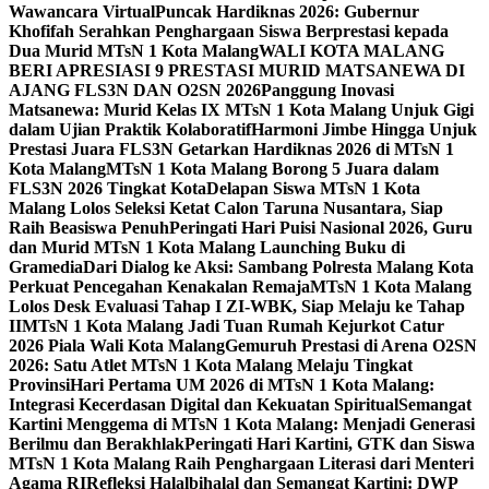
Wawancara Virtual
Puncak Hardiknas 2026: Gubernur
Khofifah Serahkan Penghargaan Siswa Berprestasi kepada
Dua Murid MTsN 1 Kota Malang
WALI KOTA MALANG
BERI APRESIASI 9 PRESTASI MURID MATSANEWA DI
AJANG FLS3N DAN O2SN 2026
Panggung Inovasi
Matsanewa: Murid Kelas IX MTsN 1 Kota Malang Unjuk Gigi
dalam Ujian Praktik Kolaboratif
Harmoni Jimbe Hingga Unjuk
Prestasi Juara FLS3N Getarkan Hardiknas 2026 di MTsN 1
Kota Malang
MTsN 1 Kota Malang Borong 5 Juara dalam
FLS3N 2026 Tingkat Kota
Delapan Siswa MTsN 1 Kota
Malang Lolos Seleksi Ketat Calon Taruna Nusantara, Siap
Raih Beasiswa Penuh
Peringati Hari Puisi Nasional 2026, Guru
dan Murid MTsN 1 Kota Malang Launching Buku di
Gramedia
Dari Dialog ke Aksi: Sambang Polresta Malang Kota
Perkuat Pencegahan Kenakalan Remaja
MTsN 1 Kota Malang
Lolos Desk Evaluasi Tahap I ZI-WBK, Siap Melaju ke Tahap
II
MTsN 1 Kota Malang Jadi Tuan Rumah Kejurkot Catur
2026 Piala Wali Kota Malang
Gemuruh Prestasi di Arena O2SN
2026: Satu Atlet MTsN 1 Kota Malang Melaju Tingkat
Provinsi
Hari Pertama UM 2026 di MTsN 1 Kota Malang:
Integrasi Kecerdasan Digital dan Kekuatan Spiritual
Semangat
Kartini Menggema di MTsN 1 Kota Malang: Menjadi Generasi
Berilmu dan Berakhlak
Peringati Hari Kartini, GTK dan Siswa
MTsN 1 Kota Malang Raih Penghargaan Literasi dari Menteri
Agama RI
Refleksi Halalbihalal dan Semangat Kartini: DWP