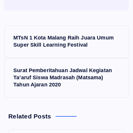
N
MTsN 1 Kota Malang Raih Juara Umum
a
Super Skill Learning Festival
v
Surat Pemberitahuan Jadwal Kegiatan
i
Ta’aruf Siswa Madrasah (Matsama)
Tahun Ajaran 2020
g
a
s
Related Posts