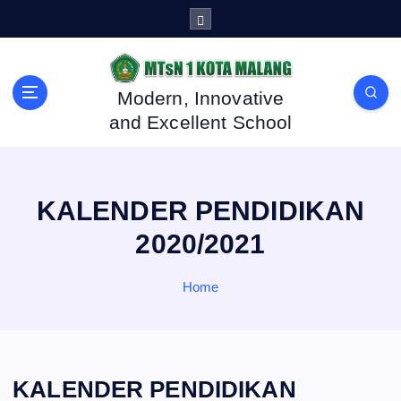
S
k
i
p
t
Modern, Innovative
o
and Excellent School
c
o
n
t
KALENDER PENDIDIKAN
e
n
2020/2021
t
Home
KALENDER PENDIDIKAN