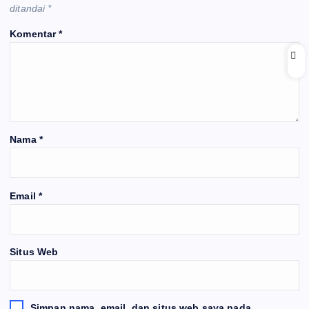
ditandai
*
Komentar
*
Nama
*
Email
*
Situs Web
Simpan nama, email, dan situs web saya pada