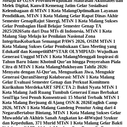
Melaju ke O2SN Provinsi
Wujudkan Madrasah Akuntabel dan
Melek Digital, Kanwil Kemenag Jatim Gelar Sosialisasi
Kelembagaan di MTsN 1 Kota Malang
Optimalkan Layanan
Pendidikan, MTsN 1 Kota Malang Gelar Rapat Dinas Akhir
Semester Genap
Rajut Sinergi, MTsN 1 Kota Malang Sukses
Gelar Pembagian Hasil Belajar Semester Genap TA
2025/2026
Satu dari Dua MTs di Indonesia, MTsN 1 Kota
Malang Siap Melaju ke Penilaian Nasional Zona
Integritas
Kobarkan Semangat PAWS 2026, OSIM MTsN 1
Kota Malang Sukses Gelar Pembukaan Class Meeting yang
Edukatif dan Kompetitif
M*STAR OLYMPIAD: Wujudkan
Generasi Unggul MTsN 1 Kota Malang
Menggali Inspirasi di
Tahun Baru Islam: Khotmil Qur’an hingga Penyerahan Piala
Citra di MTsN 1 Kota Malang
Mukhoyam Tahfiz 2026:
Menyatu dengan Al-Qur’an, Menguatkan Jiwa, Mengukir
Generasi Qurani
Sinergi Kolaborasi: MTsN 1 Kota Malang
Gelar Evaluasi Semester Genap dan Perkuat Komitmen
Kurikulum Merdeka
ART SPECTA 2: Bukti Nyata MTsN 1
Kota Malang Jadi Ruang Tumbuh Generasi Emas Berbakat
Seni
Tiga Sesi Penuh Konsentrasi: 15 Murid Terbaik MTsN 1
Kota Malang Berjuang di Ajang OSN-K 2026
English Camp
2026, MTsN 1 Kota Malang Gandeng Penutur Asing dari 4
Negara
Bertabur Bintang, MTsN 1 Kota Malang Sukses Gelar
Muwadda’ah Akhiris Sanah Angkatan ke-48
Wujud Syukur
dan Kepedulian, 371 Murid MTsN 1 Kota Malang Gelar Bakti