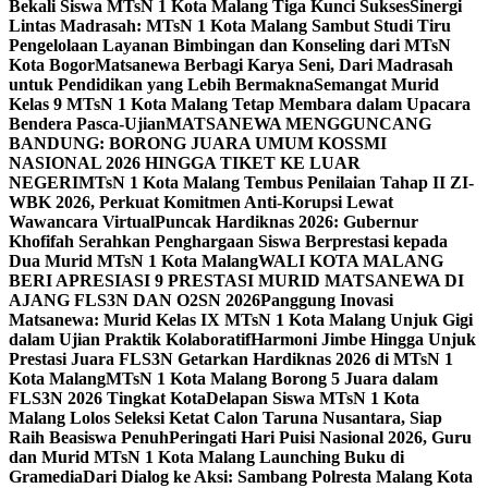
Bekali Siswa MTsN 1 Kota Malang Tiga Kunci Sukses
Sinergi
Lintas Madrasah: MTsN 1 Kota Malang Sambut Studi Tiru
Pengelolaan Layanan Bimbingan dan Konseling dari MTsN
Kota Bogor
Matsanewa Berbagi Karya Seni, Dari Madrasah
untuk Pendidikan yang Lebih Bermakna
Semangat Murid
Kelas 9 MTsN 1 Kota Malang Tetap Membara dalam Upacara
Bendera Pasca-Ujian
MATSANEWA MENGGUNCANG
BANDUNG: BORONG JUARA UMUM KOSSMI
NASIONAL 2026 HINGGA TIKET KE LUAR
NEGERI
MTsN 1 Kota Malang Tembus Penilaian Tahap II ZI-
WBK 2026, Perkuat Komitmen Anti-Korupsi Lewat
Wawancara Virtual
Puncak Hardiknas 2026: Gubernur
Khofifah Serahkan Penghargaan Siswa Berprestasi kepada
Dua Murid MTsN 1 Kota Malang
WALI KOTA MALANG
BERI APRESIASI 9 PRESTASI MURID MATSANEWA DI
AJANG FLS3N DAN O2SN 2026
Panggung Inovasi
Matsanewa: Murid Kelas IX MTsN 1 Kota Malang Unjuk Gigi
dalam Ujian Praktik Kolaboratif
Harmoni Jimbe Hingga Unjuk
Prestasi Juara FLS3N Getarkan Hardiknas 2026 di MTsN 1
Kota Malang
MTsN 1 Kota Malang Borong 5 Juara dalam
FLS3N 2026 Tingkat Kota
Delapan Siswa MTsN 1 Kota
Malang Lolos Seleksi Ketat Calon Taruna Nusantara, Siap
Raih Beasiswa Penuh
Peringati Hari Puisi Nasional 2026, Guru
dan Murid MTsN 1 Kota Malang Launching Buku di
Gramedia
Dari Dialog ke Aksi: Sambang Polresta Malang Kota