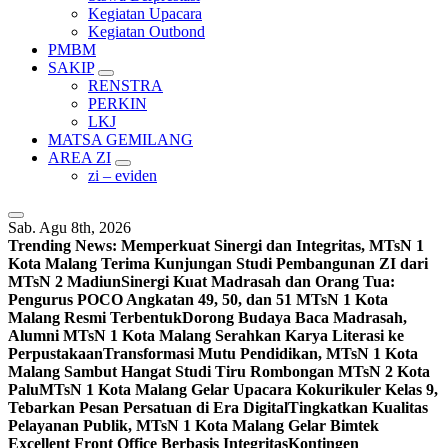
Kegiatan Upacara
Kegiatan Outbond
PMBM
SAKIP
RENSTRA
PERKIN
LKJ
MATSA GEMILANG
AREA ZI
zi – eviden
Sab. Agu 8th, 2026
Trending News:
Memperkuat Sinergi dan Integritas, MTsN 1
Kota Malang Terima Kunjungan Studi Pembangunan ZI dari
MTsN 2 Madiun
Sinergi Kuat Madrasah dan Orang Tua:
Pengurus POCO Angkatan 49, 50, dan 51 MTsN 1 Kota
Malang Resmi Terbentuk
Dorong Budaya Baca Madrasah,
Alumni MTsN 1 Kota Malang Serahkan Karya Literasi ke
Perpustakaan
Transformasi Mutu Pendidikan, MTsN 1 Kota
Malang Sambut Hangat Studi Tiru Rombongan MTsN 2 Kota
Palu
MTsN 1 Kota Malang Gelar Upacara Kokurikuler Kelas 9,
Tebarkan Pesan Persatuan di Era Digital
Tingkatkan Kualitas
Pelayanan Publik, MTsN 1 Kota Malang Gelar Bimtek
Excellent Front Office Berbasis Integritas
Kontingen