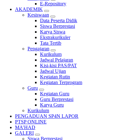
E-Repository
AKADEMIK
Kesiswaan
Data Peserta Didik
Siswa Berprestasi
Karya Siswa
Ekstrakurikuler
Tata Tertib
Pengajaran
Kurikulum
Jadwal Pelajaran
Kisi-kisi PAS/PAT
Jadwal Ujian
Kegiatan Rutin
Kegiatan Terprogram
Guru
Kegiatan Guru
Guru Berprestasi
Karya Guru
Kurikulum
PENGADUAN SP4N LAPOR
PTSP ONLINE
MA’HAD
GALERI
Siswa Berprestasi