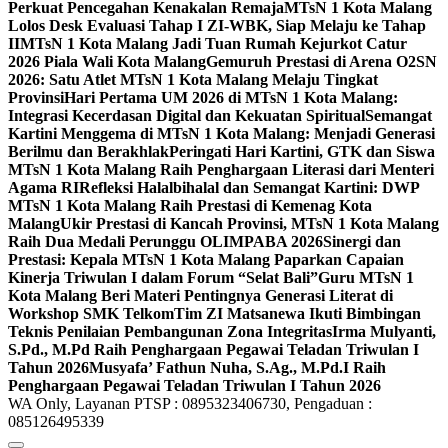
Perkuat Pencegahan Kenakalan Remaja
MTsN 1 Kota Malang
Lolos Desk Evaluasi Tahap I ZI-WBK, Siap Melaju ke Tahap
II
MTsN 1 Kota Malang Jadi Tuan Rumah Kejurkot Catur
2026 Piala Wali Kota Malang
Gemuruh Prestasi di Arena O2SN
2026: Satu Atlet MTsN 1 Kota Malang Melaju Tingkat
Provinsi
Hari Pertama UM 2026 di MTsN 1 Kota Malang:
Integrasi Kecerdasan Digital dan Kekuatan Spiritual
Semangat
Kartini Menggema di MTsN 1 Kota Malang: Menjadi Generasi
Berilmu dan Berakhlak
Peringati Hari Kartini, GTK dan Siswa
MTsN 1 Kota Malang Raih Penghargaan Literasi dari Menteri
Agama RI
Refleksi Halalbihalal dan Semangat Kartini: DWP
MTsN 1 Kota Malang Raih Prestasi di Kemenag Kota
Malang
Ukir Prestasi di Kancah Provinsi, MTsN 1 Kota Malang
Raih Dua Medali Perunggu OLIMPABA 2026
Sinergi dan
Prestasi: Kepala MTsN 1 Kota Malang Paparkan Capaian
Kinerja Triwulan I dalam Forum “Selat Bali”
Guru MTsN 1
Kota Malang Beri Materi Pentingnya Generasi Literat di
Workshop SMK Telkom
Tim ZI Matsanewa Ikuti Bimbingan
Teknis Penilaian Pembangunan Zona Integritas
Irma Mulyanti,
S.Pd., M.Pd Raih Penghargaan Pegawai Teladan Triwulan I
Tahun 2026
Musyafa’ Fathun Nuha, S.Ag., M.Pd.I Raih
Penghargaan Pegawai Teladan Triwulan I Tahun 2026
WA Only, Layanan PTSP : 0895323406730, Pengaduan :
085126495339