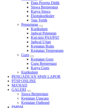
Data Peserta Didik
Siswa Berprestasi
Karya Siswa
Ekstrakurikuler
Tata Tertib
Pengajaran
Kurikulum
Jadwal Pelajaran
Kisi-kisi PAS/PAT
Jadwal Ujian
Kegiatan Rutin
Kegiatan Terprogram
Guru
Kegiatan Guru
Guru Berprestasi
Karya Guru
Kurikulum
PENGADUAN SP4N LAPOR
PTSP ONLINE
MA’HAD
GALERI
Siswa Berprestasi
Kegiatan Upacara
Kegiatan Outbond
PMBM