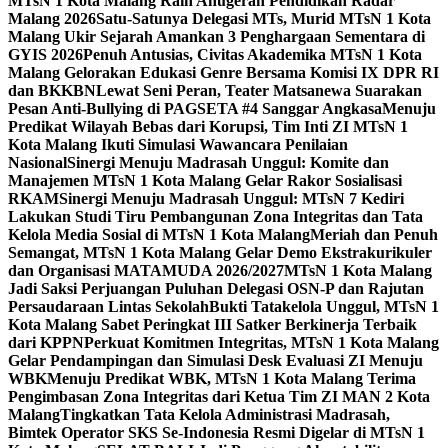
MTsN 1 Kota Malang Raih Anugerah Pendidikan Radar
Malang 2026
Satu-Satunya Delegasi MTs, Murid MTsN 1 Kota
Malang Ukir Sejarah Amankan 3 Penghargaan Sementara di
GYIS 2026
Penuh Antusias, Civitas Akademika MTsN 1 Kota
Malang Gelorakan Edukasi Genre Bersama Komisi IX DPR RI
dan BKKBN
Lewat Seni Peran, Teater Matsanewa Suarakan
Pesan Anti-Bullying di PAGSETA #4 Sanggar Angkasa
Menuju
Predikat Wilayah Bebas dari Korupsi, Tim Inti ZI MTsN 1
Kota Malang Ikuti Simulasi Wawancara Penilaian
Nasional
Sinergi Menuju Madrasah Unggul: Komite dan
Manajemen MTsN 1 Kota Malang Gelar Rakor Sosialisasi
RKAM
Sinergi Menuju Madrasah Unggul: MTsN 7 Kediri
Lakukan Studi Tiru Pembangunan Zona Integritas dan Tata
Kelola Media Sosial di MTsN 1 Kota Malang
Meriah dan Penuh
Semangat, MTsN 1 Kota Malang Gelar Demo Ekstrakurikuler
dan Organisasi MATAMUDA 2026/2027
MTsN 1 Kota Malang
Jadi Saksi Perjuangan Puluhan Delegasi OSN-P dan Rajutan
Persaudaraan Lintas Sekolah
Bukti Tatakelola Unggul, MTsN 1
Kota Malang Sabet Peringkat III Satker Berkinerja Terbaik
dari KPPN
Perkuat Komitmen Integritas, MTsN 1 Kota Malang
Gelar Pendampingan dan Simulasi Desk Evaluasi ZI Menuju
WBK
Menuju Predikat WBK, MTsN 1 Kota Malang Terima
Pengimbasan Zona Integritas dari Ketua Tim ZI MAN 2 Kota
Malang
Tingkatkan Tata Kelola Administrasi Madrasah,
Bimtek Operator SKS Se-Indonesia Resmi Digelar di MTsN 1