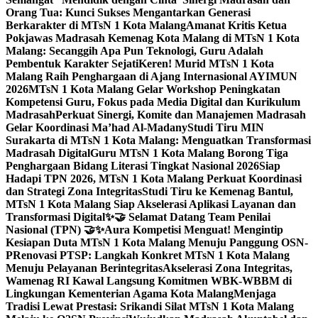
Orang Tua: Kunci Sukses Mengantarkan Generasi
Berkarakter di MTsN 1 Kota Malang
Amanat Kritis Ketua
Pokjawas Madrasah Kemenag Kota Malang di MTsN 1 Kota
Malang: Secanggih Apa Pun Teknologi, Guru Adalah
Pembentuk Karakter Sejati
Keren! Murid MTsN 1 Kota
Malang Raih Penghargaan di Ajang Internasional AYIMUN
2026
MTsN 1 Kota Malang Gelar Workshop Peningkatan
Kompetensi Guru, Fokus pada Media Digital dan Kurikulum
Madrasah
Perkuat Sinergi, Komite dan Manajemen Madrasah
Gelar Koordinasi Ma’had Al-Madany
Studi Tiru MIN
Surakarta di MTsN 1 Kota Malang: Menguatkan Transformasi
Madrasah Digital
Guru MTsN 1 Kota Malang Borong Tiga
Penghargaan Bidang Literasi Tingkat Nasional 2026
Siap
Hadapi TPN 2026, MTsN 1 Kota Malang Perkuat Koordinasi
dan Strategi Zona Integritas
Studi Tiru ke Kemenag Bantul,
MTsN 1 Kota Malang Siap Akselerasi Aplikasi Layanan dan
Transformasi Digital
✨🤝 Selamat Datang Team Penilai
Nasional (TPN) 🤝✨
Aura Kompetisi Menguat! Mengintip
Kesiapan Duta MTsN 1 Kota Malang Menuju Panggung OSN-
P
Renovasi PTSP: Langkah Konkret MTsN 1 Kota Malang
Menuju Pelayanan Berintegritas
Akselerasi Zona Integritas,
Wamenag RI Kawal Langsung Komitmen WBK-WBBM di
Lingkungan Kementerian Agama Kota Malang
Menjaga
Tradisi Lewat Prestasi: Srikandi Silat MTsN 1 Kota Malang