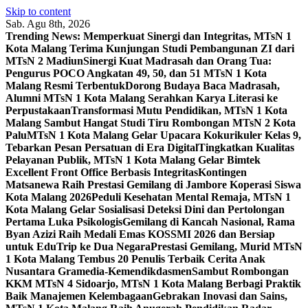
Skip to content
Sab. Agu 8th, 2026
Trending News:
Memperkuat Sinergi dan Integritas, MTsN 1
Kota Malang Terima Kunjungan Studi Pembangunan ZI dari
MTsN 2 Madiun
Sinergi Kuat Madrasah dan Orang Tua:
Pengurus POCO Angkatan 49, 50, dan 51 MTsN 1 Kota
Malang Resmi Terbentuk
Dorong Budaya Baca Madrasah,
Alumni MTsN 1 Kota Malang Serahkan Karya Literasi ke
Perpustakaan
Transformasi Mutu Pendidikan, MTsN 1 Kota
Malang Sambut Hangat Studi Tiru Rombongan MTsN 2 Kota
Palu
MTsN 1 Kota Malang Gelar Upacara Kokurikuler Kelas 9,
Tebarkan Pesan Persatuan di Era Digital
Tingkatkan Kualitas
Pelayanan Publik, MTsN 1 Kota Malang Gelar Bimtek
Excellent Front Office Berbasis Integritas
Kontingen
Matsanewa Raih Prestasi Gemilang di Jambore Koperasi Siswa
Kota Malang 2026
Peduli Kesehatan Mental Remaja, MTsN 1
Kota Malang Gelar Sosialisasi Deteksi Dini dan Pertolongan
Pertama Luka Psikologis
Gemilang di Kancah Nasional, Rama
Byan Azizi Raih Medali Emas KOSSMI 2026 dan Bersiap
untuk EduTrip ke Dua Negara
Prestasi Gemilang, Murid MTsN
1 Kota Malang Tembus 20 Penulis Terbaik Cerita Anak
Nusantara Gramedia-Kemendikdasmen
Sambut Rombongan
KKM MTsN 4 Sidoarjo, MTsN 1 Kota Malang Berbagi Praktik
Baik Manajemen Kelembagaan
Gebrakan Inovasi dan Sains,