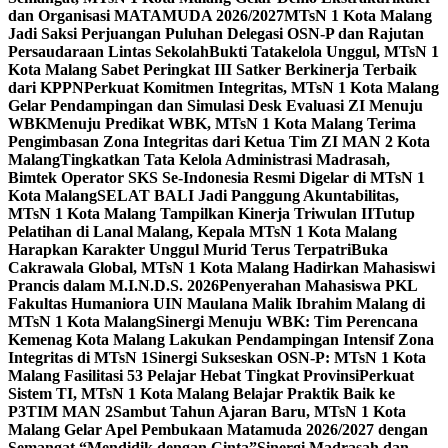
dan Organisasi MATAMUDA 2026/2027
MTsN 1 Kota Malang
Jadi Saksi Perjuangan Puluhan Delegasi OSN-P dan Rajutan
Persaudaraan Lintas Sekolah
Bukti Tatakelola Unggul, MTsN 1
Kota Malang Sabet Peringkat III Satker Berkinerja Terbaik
dari KPPN
Perkuat Komitmen Integritas, MTsN 1 Kota Malang
Gelar Pendampingan dan Simulasi Desk Evaluasi ZI Menuju
WBK
Menuju Predikat WBK, MTsN 1 Kota Malang Terima
Pengimbasan Zona Integritas dari Ketua Tim ZI MAN 2 Kota
Malang
Tingkatkan Tata Kelola Administrasi Madrasah,
Bimtek Operator SKS Se-Indonesia Resmi Digelar di MTsN 1
Kota Malang
SELAT BALI Jadi Panggung Akuntabilitas,
MTsN 1 Kota Malang Tampilkan Kinerja Triwulan II
Tutup
Pelatihan di Lanal Malang, Kepala MTsN 1 Kota Malang
Harapkan Karakter Unggul Murid Terus Terpatri
Buka
Cakrawala Global, MTsN 1 Kota Malang Hadirkan Mahasiswi
Prancis dalam M.I.N.D.S. 2026
Penyerahan Mahasiswa PKL
Fakultas Humaniora UIN Maulana Malik Ibrahim Malang di
MTsN 1 Kota Malang
Sinergi Menuju WBK: Tim Perencana
Kemenag Kota Malang Lakukan Pendampingan Intensif Zona
Integritas di MTsN 1
Sinergi Sukseskan OSN-P: MTsN 1 Kota
Malang Fasilitasi 53 Pelajar Hebat Tingkat Provinsi
Perkuat
Sistem TI, MTsN 1 Kota Malang Belajar Praktik Baik ke
P3TIM MAN 2
Sambut Tahun Ajaran Baru, MTsN 1 Kota
Malang Gelar Apel Pembukaan Matamuda 2026/2027 dengan
Semangat “Mendidik dengan Cinta”
Sinergi Madrasah dan