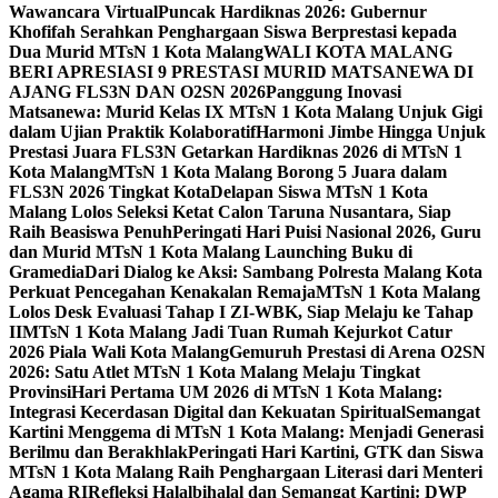
Wawancara Virtual
Puncak Hardiknas 2026: Gubernur
Khofifah Serahkan Penghargaan Siswa Berprestasi kepada
Dua Murid MTsN 1 Kota Malang
WALI KOTA MALANG
BERI APRESIASI 9 PRESTASI MURID MATSANEWA DI
AJANG FLS3N DAN O2SN 2026
Panggung Inovasi
Matsanewa: Murid Kelas IX MTsN 1 Kota Malang Unjuk Gigi
dalam Ujian Praktik Kolaboratif
Harmoni Jimbe Hingga Unjuk
Prestasi Juara FLS3N Getarkan Hardiknas 2026 di MTsN 1
Kota Malang
MTsN 1 Kota Malang Borong 5 Juara dalam
FLS3N 2026 Tingkat Kota
Delapan Siswa MTsN 1 Kota
Malang Lolos Seleksi Ketat Calon Taruna Nusantara, Siap
Raih Beasiswa Penuh
Peringati Hari Puisi Nasional 2026, Guru
dan Murid MTsN 1 Kota Malang Launching Buku di
Gramedia
Dari Dialog ke Aksi: Sambang Polresta Malang Kota
Perkuat Pencegahan Kenakalan Remaja
MTsN 1 Kota Malang
Lolos Desk Evaluasi Tahap I ZI-WBK, Siap Melaju ke Tahap
II
MTsN 1 Kota Malang Jadi Tuan Rumah Kejurkot Catur
2026 Piala Wali Kota Malang
Gemuruh Prestasi di Arena O2SN
2026: Satu Atlet MTsN 1 Kota Malang Melaju Tingkat
Provinsi
Hari Pertama UM 2026 di MTsN 1 Kota Malang:
Integrasi Kecerdasan Digital dan Kekuatan Spiritual
Semangat
Kartini Menggema di MTsN 1 Kota Malang: Menjadi Generasi
Berilmu dan Berakhlak
Peringati Hari Kartini, GTK dan Siswa
MTsN 1 Kota Malang Raih Penghargaan Literasi dari Menteri
Agama RI
Refleksi Halalbihalal dan Semangat Kartini: DWP