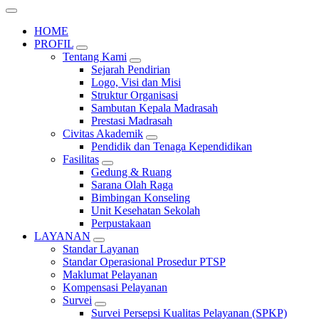
HOME
PROFIL
Tentang Kami
Sejarah Pendirian
Logo, Visi dan Misi
Struktur Organisasi
Sambutan Kepala Madrasah
Prestasi Madrasah
Civitas Akademik
Pendidik dan Tenaga Kependidikan
Fasilitas
Gedung & Ruang
Sarana Olah Raga
Bimbingan Konseling
Unit Kesehatan Sekolah
Perpustakaan
LAYANAN
Standar Layanan
Standar Operasional Prosedur PTSP
Maklumat Pelayanan
Kompensasi Pelayanan
Survei
Survei Persepsi Kualitas Pelayanan (SPKP)