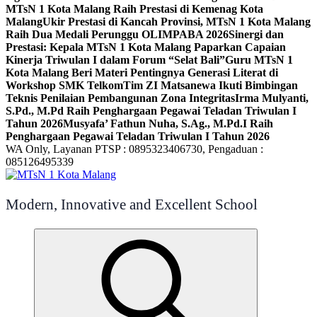
MTsN 1 Kota Malang Raih Prestasi di Kemenag Kota
Malang
Ukir Prestasi di Kancah Provinsi, MTsN 1 Kota Malang
Raih Dua Medali Perunggu OLIMPABA 2026
Sinergi dan
Prestasi: Kepala MTsN 1 Kota Malang Paparkan Capaian
Kinerja Triwulan I dalam Forum “Selat Bali”
Guru MTsN 1
Kota Malang Beri Materi Pentingnya Generasi Literat di
Workshop SMK Telkom
Tim ZI Matsanewa Ikuti Bimbingan
Teknis Penilaian Pembangunan Zona Integritas
Irma Mulyanti,
S.Pd., M.Pd Raih Penghargaan Pegawai Teladan Triwulan I
Tahun 2026
Musyafa’ Fathun Nuha, S.Ag., M.Pd.I Raih
Penghargaan Pegawai Teladan Triwulan I Tahun 2026
WA Only, Layanan PTSP : 0895323406730, Pengaduan :
085126495339
Modern, Innovative and Excellent School