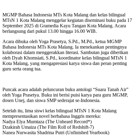
MGMP Bahasa Indonesia MTs Kota Malang dan kelas bilingual
MTsN 1 Kota Malang menggelar kegiatan diseminasi buku pada 17
September 2025 di Gramedia Kayu Tangan Kota Malang. Acara
berlangsung dari pukul 13.00 hingga 16.00 WIB.
Acara dibuka oleh Yoga Prasetya, S.Pd., M.Pd., ketua MGMP
Bahasa Indonesia MTs Kota Malang. Ia menekankan pentingnya
kolaborasi dalam menggerakkan literasi. Sambutan juga diberikan
oleh Dyah Khomsiati, S.Pd., koordinator kelas bilingual MTsN 1
Kota Malang, yang mengapresiasi karya siswa dan peran penting
guru serta orang tua.
Puncak acara adalah peluncuran buku antologi “Suara Tanah Air”
oleh Yoga Prasetya. Buku ini berisi puisi karya para guru MGMP,
dosen Unej, dan siswa SMP sederajat se-Indonesia.
Setelah itu, lima siswi kelas bilingual MTsN 1 Kota Malang
mempresentasikan novel berbahasa Inggris mereka:
Nadya Elya Mumtaza (The Unheard Record*)
Dzakirah Umaiza (The Film Roll of Redshift-7)
Nanea Nurwasita Shadrina Putri (Unfinished Yearbook)