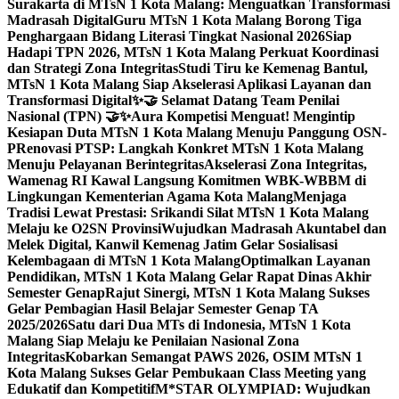
Surakarta di MTsN 1 Kota Malang: Menguatkan Transformasi
Madrasah Digital
Guru MTsN 1 Kota Malang Borong Tiga
Penghargaan Bidang Literasi Tingkat Nasional 2026
Siap
Hadapi TPN 2026, MTsN 1 Kota Malang Perkuat Koordinasi
dan Strategi Zona Integritas
Studi Tiru ke Kemenag Bantul,
MTsN 1 Kota Malang Siap Akselerasi Aplikasi Layanan dan
Transformasi Digital
✨🤝 Selamat Datang Team Penilai
Nasional (TPN) 🤝✨
Aura Kompetisi Menguat! Mengintip
Kesiapan Duta MTsN 1 Kota Malang Menuju Panggung OSN-
P
Renovasi PTSP: Langkah Konkret MTsN 1 Kota Malang
Menuju Pelayanan Berintegritas
Akselerasi Zona Integritas,
Wamenag RI Kawal Langsung Komitmen WBK-WBBM di
Lingkungan Kementerian Agama Kota Malang
Menjaga
Tradisi Lewat Prestasi: Srikandi Silat MTsN 1 Kota Malang
Melaju ke O2SN Provinsi
Wujudkan Madrasah Akuntabel dan
Melek Digital, Kanwil Kemenag Jatim Gelar Sosialisasi
Kelembagaan di MTsN 1 Kota Malang
Optimalkan Layanan
Pendidikan, MTsN 1 Kota Malang Gelar Rapat Dinas Akhir
Semester Genap
Rajut Sinergi, MTsN 1 Kota Malang Sukses
Gelar Pembagian Hasil Belajar Semester Genap TA
2025/2026
Satu dari Dua MTs di Indonesia, MTsN 1 Kota
Malang Siap Melaju ke Penilaian Nasional Zona
Integritas
Kobarkan Semangat PAWS 2026, OSIM MTsN 1
Kota Malang Sukses Gelar Pembukaan Class Meeting yang
Edukatif dan Kompetitif
M*STAR OLYMPIAD: Wujudkan