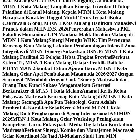
Kota Malang
SELAT BALI Jadi Panggung Akuntabilitas,
MTsN 1 Kota Malang Tampilkan Kinerja Triwulan II
Tutup
Pelatihan di Lanal Malang, Kepala MTsN 1 Kota Malang
Harapkan Karakter Unggul Murid Terus Terpatri
Buka
Cakrawala Global, MTsN 1 Kota Malang Hadirkan Mahasiswi
Prancis dalam M.I.N.D.S. 2026
Penyerahan Mahasiswa PKL
Fakultas Humaniora UIN Maulana Malik Ibrahim Malang di
MTsN 1 Kota Malang
Sinergi Menuju WBK: Tim Perencana
Kemenag Kota Malang Lakukan Pendampingan Intensif Zona
Integritas di MTsN 1
Sinergi Sukseskan OSN-P: MTsN 1 Kota
Malang Fasilitasi 53 Pelajar Hebat Tingkat Provinsi
Perkuat
Sistem TI, MTsN 1 Kota Malang Belajar Praktik Baik ke
P3TIM MAN 2
Sambut Tahun Ajaran Baru, MTsN 1 Kota
Malang Gelar Apel Pembukaan Matamuda 2026/2027 dengan
Semangat “Mendidik dengan Cinta”
Sinergi Madrasah dan
Orang Tua: Kunci Sukses Mengantarkan Generasi
Berkarakter di MTsN 1 Kota Malang
Amanat Kritis Ketua
Pokjawas Madrasah Kemenag Kota Malang di MTsN 1 Kota
Malang: Secanggih Apa Pun Teknologi, Guru Adalah
Pembentuk Karakter Sejati
Keren! Murid MTsN 1 Kota
Malang Raih Penghargaan di Ajang Internasional AYIMUN
2026
MTsN 1 Kota Malang Gelar Workshop Peningkatan
Kompetensi Guru, Fokus pada Media Digital dan Kurikulum
Madrasah
Perkuat Sinergi, Komite dan Manajemen Madrasah
Gelar Koordinasi Ma’had Al-Madany
Studi Tiru MIN