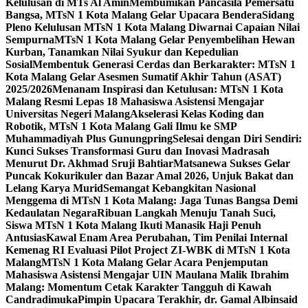
Kelulusan di MTs Al Amin
Membumikan Pancasila Pemersatu
Bangsa, MTsN 1 Kota Malang Gelar Upacara Bendera
Sidang
Pleno Kelulusan MTsN 1 Kota Malang Diwarnai Capaian Nilai
Sempurna
MTsN 1 Kota Malang Gelar Penyembelihan Hewan
Kurban, Tanamkan Nilai Syukur dan Kepedulian
Sosial
Membentuk Generasi Cerdas dan Berkarakter: MTsN 1
Kota Malang Gelar Asesmen Sumatif Akhir Tahun (ASAT)
2025/2026
Menanam Inspirasi dan Ketulusan: MTsN 1 Kota
Malang Resmi Lepas 18 Mahasiswa Asistensi Mengajar
Universitas Negeri Malang
Akselerasi Kelas Koding dan
Robotik, MTsN 1 Kota Malang Gali Ilmu ke SMP
Muhammadiyah Plus Gunungpring
Selesai dengan Diri Sendiri:
Kunci Sukses Transformasi Guru dan Inovasi Madrasah
Menurut Dr. Akhmad Sruji Bahtiar
Matsanewa Sukses Gelar
Puncak Kokurikuler dan Bazar Amal 2026, Unjuk Bakat dan
Lelang Karya Murid
Semangat Kebangkitan Nasional
Menggema di MTsN 1 Kota Malang: Jaga Tunas Bangsa Demi
Kedaulatan Negara
Ribuan Langkah Menuju Tanah Suci,
Siswa MTsN 1 Kota Malang Ikuti Manasik Haji Penuh
Antusias
Kawal Enam Area Perubahan, Tim Penilai Internal
Kemenag RI Evaluasi Pilot Project ZI-WBK di MTsN 1 Kota
Malang
MTsN 1 Kota Malang Gelar Acara Penjemputan
Mahasiswa Asistensi Mengajar UIN Maulana Malik Ibrahim
Malang: Momentum Cetak Karakter Tangguh di Kawah
Candradimuka
Pimpin Upacara Terakhir, dr. Gamal Albinsaid