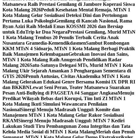
Matsanewa Raih Prestasi Gemilang di Jambore Koperasi Siswa
Kota Malang 2026
Peduli Kesehatan Mental Remaja, MTsN 1
Kota Malang Gelar Sosialisasi Deteksi Dini dan Pertolongan
Pertama Luka Psikologis
Gemilang di Kancah Nasional, Rama
Byan Azizi Raih Medali Emas KOSSMI 2026 dan Bersiap
untuk EduTrip ke Dua Negara
Prestasi Gemilang, Murid MTsN
1 Kota Malang Tembus 20 Penulis Terbaik Cerita Anak
Nusantara Gramedia-Kemendikdasmen
Sambut Rombongan
KKM MTsN 4 Sidoarjo, MTsN 1 Kota Malang Berbagi Praktik
Baik Manajemen Kelembagaan
Gebrakan Inovasi dan Sains,
MTsN 1 Kota Malang Raih Anugerah Pendidikan Radar
Malang 2026
Satu-Satunya Delegasi MTs, Murid MTsN 1 Kota
Malang Ukir Sejarah Amankan 3 Penghargaan Sementara di
GYIS 2026
Penuh Antusias, Civitas Akademika MTsN 1 Kota
Malang Gelorakan Edukasi Genre Bersama Komisi IX DPR RI
dan BKKBN
Lewat Seni Peran, Teater Matsanewa Suarakan
Pesan Anti-Bullying di PAGSETA #4 Sanggar Angkasa
Menuju
Predikat Wilayah Bebas dari Korupsi, Tim Inti ZI MTsN 1
Kota Malang Ikuti Simulasi Wawancara Penilaian
Nasional
Sinergi Menuju Madrasah Unggul: Komite dan
Manajemen MTsN 1 Kota Malang Gelar Rakor Sosialisasi
RKAM
Sinergi Menuju Madrasah Unggul: MTsN 7 Kediri
Lakukan Studi Tiru Pembangunan Zona Integritas dan Tata
Kelola Media Sosial di MTsN 1 Kota Malang
Meriah dan Penuh
Semangat, MTsN 1 Kota Malang Gelar Demo Ekstrakurikuler