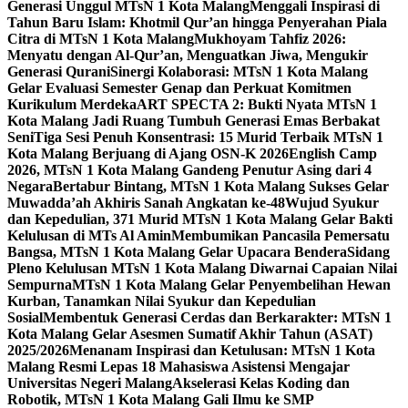
Generasi Unggul MTsN 1 Kota Malang
Menggali Inspirasi di
Tahun Baru Islam: Khotmil Qur’an hingga Penyerahan Piala
Citra di MTsN 1 Kota Malang
Mukhoyam Tahfiz 2026:
Menyatu dengan Al-Qur’an, Menguatkan Jiwa, Mengukir
Generasi Qurani
Sinergi Kolaborasi: MTsN 1 Kota Malang
Gelar Evaluasi Semester Genap dan Perkuat Komitmen
Kurikulum Merdeka
ART SPECTA 2: Bukti Nyata MTsN 1
Kota Malang Jadi Ruang Tumbuh Generasi Emas Berbakat
Seni
Tiga Sesi Penuh Konsentrasi: 15 Murid Terbaik MTsN 1
Kota Malang Berjuang di Ajang OSN-K 2026
English Camp
2026, MTsN 1 Kota Malang Gandeng Penutur Asing dari 4
Negara
Bertabur Bintang, MTsN 1 Kota Malang Sukses Gelar
Muwadda’ah Akhiris Sanah Angkatan ke-48
Wujud Syukur
dan Kepedulian, 371 Murid MTsN 1 Kota Malang Gelar Bakti
Kelulusan di MTs Al Amin
Membumikan Pancasila Pemersatu
Bangsa, MTsN 1 Kota Malang Gelar Upacara Bendera
Sidang
Pleno Kelulusan MTsN 1 Kota Malang Diwarnai Capaian Nilai
Sempurna
MTsN 1 Kota Malang Gelar Penyembelihan Hewan
Kurban, Tanamkan Nilai Syukur dan Kepedulian
Sosial
Membentuk Generasi Cerdas dan Berkarakter: MTsN 1
Kota Malang Gelar Asesmen Sumatif Akhir Tahun (ASAT)
2025/2026
Menanam Inspirasi dan Ketulusan: MTsN 1 Kota
Malang Resmi Lepas 18 Mahasiswa Asistensi Mengajar
Universitas Negeri Malang
Akselerasi Kelas Koding dan
Robotik, MTsN 1 Kota Malang Gali Ilmu ke SMP