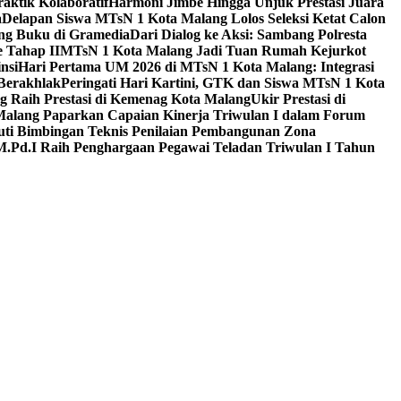
aktik Kolaboratif
Harmoni Jimbe Hingga Unjuk Prestasi Juara
a
Delapan Siswa MTsN 1 Kota Malang Lolos Seleksi Ketat Calon
ing Buku di Gramedia
Dari Dialog ke Aksi: Sambang Polresta
 Tahap II
MTsN 1 Kota Malang Jadi Tuan Rumah Kejurkot
nsi
Hari Pertama UM 2026 di MTsN 1 Kota Malang: Integrasi
Berakhlak
Peringati Hari Kartini, GTK dan Siswa MTsN 1 Kota
g Raih Prestasi di Kemenag Kota Malang
Ukir Prestasi di
 Malang Paparkan Capaian Kinerja Triwulan I dalam Forum
uti Bimbingan Teknis Penilaian Pembangunan Zona
M.Pd.I Raih Penghargaan Pegawai Teladan Triwulan I Tahun