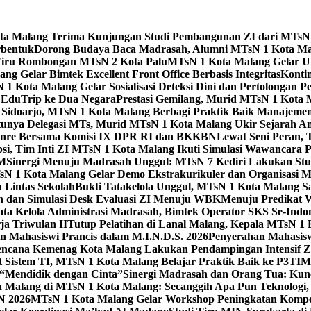
Kota Malang Terima Kunjungan Studi Pembangunan ZI dari MTsN
rbentuk
Dorong Budaya Baca Madrasah, Alumni MTsN 1 Kota Mal
Tiru Rombongan MTsN 2 Kota Palu
MTsN 1 Kota Malang Gelar Up
g Gelar Bimtek Excellent Front Office Berbasis Integritas
Konti
1 Kota Malang Gelar Sosialisasi Deteksi Dini dan Pertolongan P
 EduTrip ke Dua Negara
Prestasi Gemilang, Murid MTsN 1 Kota 
doarjo, MTsN 1 Kota Malang Berbagi Praktik Baik Manajeme
tunya Delegasi MTs, Murid MTsN 1 Kota Malang Ukir Sejarah 
Genre Bersama Komisi IX DPR RI dan BKKBN
Lewat Seni Peran,
si, Tim Inti ZI MTsN 1 Kota Malang Ikuti Simulasi Wawancara Pe
AM
Sinergi Menuju Madrasah Unggul: MTsN 7 Kediri Lakukan Stud
sN 1 Kota Malang Gelar Demo Ekstrakurikuler dan Organisas
 Lintas Sekolah
Bukti Tatakelola Unggul, MTsN 1 Kota Malang Sa
n dan Simulasi Desk Evaluasi ZI Menuju WBK
Menuju Predikat 
ta Kelola Administrasi Madrasah, Bimtek Operator SKS Se-Indo
ja Triwulan II
Tutup Pelatihan di Lanal Malang, Kepala MTsN 1
 Mahasiswi Prancis dalam M.I.N.D.S. 2026
Penyerahan Mahasis
ncana Kemenag Kota Malang Lakukan Pendampingan Intensif Zo
t Sistem TI, MTsN 1 Kota Malang Belajar Praktik Baik ke P3T
“Mendidik dengan Cinta”
Sinergi Madrasah dan Orang Tua: Kun
Malang di MTsN 1 Kota Malang: Secanggih Apa Pun Teknologi,
N 2026
MTsN 1 Kota Malang Gelar Workshop Peningkatan Kompet