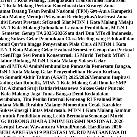
i MTsN 1 Kota Malang: Menguatkan Transformasi Madrasah
1 Kota Malang Perkuat Koordinasi dan Strategi Zona
amat Datang Team Penilai Nasional (TPN) 🤝✨
Aura Kompetisi
ta Malang Menuju Pelayanan Berintegritas
Akselerasi Zona
isi Lewat Prestasi: Srikandi Silat MTsN 1 Kota Malang Melaju
TsN 1 Kota Malang
Optimalkan Layanan Pendidikan, MTsN 1
r Semester Genap TA 2025/2026
Satu dari Dua MTs di Indonesia,
ng Sukses Gelar Pembukaan Class Meeting yang Edukatif dan
hotmil Qur’an hingga Penyerahan Piala Citra di MTsN 1 Kota
MTsN 1 Kota Malang Gelar Evaluasi Semester Genap dan Perkuat
 Seni
Tiga Sesi Penuh Konsentrasi: 15 Murid Terbaik MTsN 1
tabur Bintang, MTsN 1 Kota Malang Sukses Gelar
san di MTs Al Amin
Membumikan Pancasila Pemersatu Bangsa,
sN 1 Kota Malang Gelar Penyembelihan Hewan Kurban,
en Sumatif Akhir Tahun (ASAT) 2025/2026
Menanam Inspirasi
 Koding dan Robotik, MTsN 1 Kota Malang Gali Ilmu ke SMP
 Dr. Akhmad Sruji Bahtiar
Matsanewa Sukses Gelar Puncak
Kota Malang: Jaga Tunas Bangsa Demi Kedaulatan
rubahan, Tim Penilai Internal Kemenag RI Evaluasi Pilot
aulana Malik Ibrahim Malang: Momentum Cetak Karakter
Sukses
Sinergi Lintas Madrasah: MTsN 1 Kota Malang Sambut
h untuk Pendidikan yang Lebih Bermakna
Semangat Murid
 BORONG JUARA UMUM KOSSMI NASIONAL 2026
Korupsi Lewat Wawancara Virtual
Puncak Hardiknas 2026:
ERI APRESIASI 9 PRESTASI MURID MATSANEWA DI