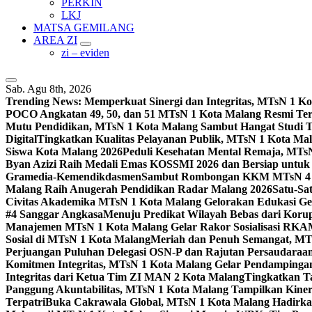
PERKIN
LKJ
MATSA GEMILANG
AREA ZI
zi – eviden
Sab. Agu 8th, 2026
Trending News:
Memperkuat Sinergi dan Integritas, MTsN 1 
POCO Angkatan 49, 50, dan 51 MTsN 1 Kota Malang Resmi Te
Mutu Pendidikan, MTsN 1 Kota Malang Sambut Hangat Studi 
Digital
Tingkatkan Kualitas Pelayanan Publik, MTsN 1 Kota Malan
Siswa Kota Malang 2026
Peduli Kesehatan Mental Remaja, MTsN 
Byan Azizi Raih Medali Emas KOSSMI 2026 dan Bersiap untuk
Gramedia-Kemendikdasmen
Sambut Rombongan KKM MTsN 4 Si
Malang Raih Anugerah Pendidikan Radar Malang 2026
Satu-Sa
Civitas Akademika MTsN 1 Kota Malang Gelorakan Edukasi 
#4 Sanggar Angkasa
Menuju Predikat Wilayah Bebas dari Korup
Manajemen MTsN 1 Kota Malang Gelar Rakor Sosialisasi RK
Sosial di MTsN 1 Kota Malang
Meriah dan Penuh Semangat, MT
Perjuangan Puluhan Delegasi OSN-P dan Rajutan Persaudaraan
Komitmen Integritas, MTsN 1 Kota Malang Gelar Pendampinga
Integritas dari Ketua Tim ZI MAN 2 Kota Malang
Tingkatkan Ta
Panggung Akuntabilitas, MTsN 1 Kota Malang Tampilkan Kiner
Terpatri
Buka Cakrawala Global, MTsN 1 Kota Malang Hadirkan