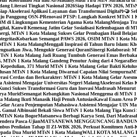
elar Koordinasi Ma’had Al-Madany
Studi Tiru MIN Surakarta d
ng Literasi Tingkat Nasional 2026
Siap Hadapi TPN 2026, MTsN 
ap Akselerasi Aplikasi Layanan dan Transformasi Digital
✨🤝 Sel
uju Panggung OSN-P
Renovasi PTSP: Langkah Konkret MTsN 1 Ko
M di Lingkungan Kementerian Agama Kota Malang
Menjaga Trad
tal, Kanwil Kemenag Jatim Gelar Sosialisasi Kelembagaan di M
nergi, MTsN 1 Kota Malang Sukses Gelar Pembagian Hasil Belaja
tegritas
Kobarkan Semangat PAWS 2026, OSIM MTsN 1 Kota Mala
TsN 1 Kota Malang
Menggali Inspirasi di Tahun Baru Islam: K
nguatkan Jiwa, Mengukir Generasi Qurani
Sinergi Kolaborasi: 
sN 1 Kota Malang Jadi Ruang Tumbuh Generasi Emas Berbakat
, MTsN 1 Kota Malang Gandeng Penutur Asing dari 4 Negara
Ber
Kepedulian, 371 Murid MTsN 1 Kota Malang Gelar Bakti Kelulu
ulusan MTsN 1 Kota Malang Diwarnai Capaian Nilai Sempurna
MT
asi Cerdas dan Berkarakter: MTsN 1 Kota Malang Gelar Asesm
Asistensi Mengajar Universitas Negeri Malang
Akselerasi Kelas
: Kunci Sukses Transformasi Guru dan Inovasi Madrasah Menurut
arya Murid
Semangat Kebangkitan Nasional Menggema di MTsN 1 
 Malang Ikuti Manasik Haji Penuh Antusias
Kawal Enam Area Pe
elar Acara Penjemputan Mahasiswa Asistensi Mengajar UIN M
. Gamal Albinsaid Bekali Siswa MTsN 1 Kota Malang Tiga Kunci 
i MTsN Kota Bogor
Matsanewa Berbagi Karya Seni, Dari Madrasa
endera Pasca-Ujian
MATSANEWA MENGGUNCANG BANDUNG:
bus Penilaian Tahap II ZI-WBK 2026, Perkuat Komitmen Anti-
kepada Dua Murid MTsN 1 Kota Malang
WALI KOTA MALANG B