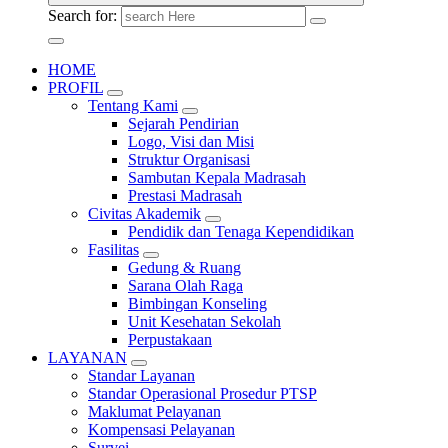
Search for:
HOME
PROFIL
Tentang Kami
Sejarah Pendirian
Logo, Visi dan Misi
Struktur Organisasi
Sambutan Kepala Madrasah
Prestasi Madrasah
Civitas Akademik
Pendidik dan Tenaga Kependidikan
Fasilitas
Gedung & Ruang
Sarana Olah Raga
Bimbingan Konseling
Unit Kesehatan Sekolah
Perpustakaan
LAYANAN
Standar Layanan
Standar Operasional Prosedur PTSP
Maklumat Pelayanan
Kompensasi Pelayanan
Survei