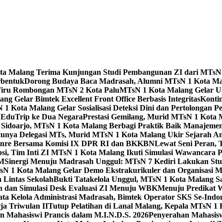
Kota Malang Terima Kunjungan Studi Pembangunan ZI dari MTsN
rbentuk
Dorong Budaya Baca Madrasah, Alumni MTsN 1 Kota Mal
Tiru Rombongan MTsN 2 Kota Palu
MTsN 1 Kota Malang Gelar Up
g Gelar Bimtek Excellent Front Office Berbasis Integritas
Konti
1 Kota Malang Gelar Sosialisasi Deteksi Dini dan Pertolongan P
 EduTrip ke Dua Negara
Prestasi Gemilang, Murid MTsN 1 Kota 
doarjo, MTsN 1 Kota Malang Berbagi Praktik Baik Manajeme
tunya Delegasi MTs, Murid MTsN 1 Kota Malang Ukir Sejarah 
Genre Bersama Komisi IX DPR RI dan BKKBN
Lewat Seni Peran,
si, Tim Inti ZI MTsN 1 Kota Malang Ikuti Simulasi Wawancara Pe
AM
Sinergi Menuju Madrasah Unggul: MTsN 7 Kediri Lakukan Stud
sN 1 Kota Malang Gelar Demo Ekstrakurikuler dan Organisas
 Lintas Sekolah
Bukti Tatakelola Unggul, MTsN 1 Kota Malang Sa
n dan Simulasi Desk Evaluasi ZI Menuju WBK
Menuju Predikat 
ta Kelola Administrasi Madrasah, Bimtek Operator SKS Se-Indo
ja Triwulan II
Tutup Pelatihan di Lanal Malang, Kepala MTsN 1
 Mahasiswi Prancis dalam M.I.N.D.S. 2026
Penyerahan Mahasis