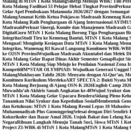
Malang di MTsN 1 Kota Malang
Sinergi Menuju WBK: Tim Pere
Kota Malang Fasilitasi 53 Pelajar Hebat Tingkat Provinsi
Perkua
Gelar Apel Pembukaan Matamuda 2026/2027 dengan Semangat 
Malang
Amanat Kritis Ketua Pokjawas Madrasah Kemenag Kota 
Kota Malang Raih Penghargaan di Ajang Internasional AYIMU
Madrasah
Perkuat Sinergi, Komite dan Manajemen Madrasah G
Digital
Guru MTsN 1 Kota Malang Borong Tiga Penghargaan Bida
Integritas
Studi Tiru ke Kemenag Bantul, MTsN 1 Kota Malang Si
Menguat! Mengintip Kesiapan Duta MTsN 1 Kota Malang Men
Integritas, Wamenag RI Kawal Langsung Komitmen WBK-WBB
ke O2SN Provinsi
Wujudkan Madrasah Akuntabel dan Melek Digi
Kota Malang Gelar Rapat Dinas Akhir Semester Genap
Rajut Si
MTsN 1 Kota Malang Siap Melaju ke Penilaian Nasional Zona In
Kompetitif
M*STAR OLYMPIAD: Wujudkan Generasi Unggul M
Malang
Mukhoyam Tahfiz 2026: Menyatu dengan Al-Qur’an, Me
Komitmen Kurikulum Merdeka
ART SPECTA 2: Bukti Nyata MT
Kota Malang Berjuang di Ajang OSN-K 2026
English Camp 2026
Muwadda’ah Akhiris Sanah Angkatan ke-48
Wujud Syukur dan 
MTsN 1 Kota Malang Gelar Upacara Bendera
Sidang Pleno Kel
Tanamkan Nilai Syukur dan Kepedulian Sosial
Membentuk Gener
dan Ketulusan: MTsN 1 Kota Malang Resmi Lepas 18 Mahasiswa 
Muhammadiyah Plus Gunungpring
Selesai dengan Diri Sendiri
Kokurikuler dan Bazar Amal 2026, Unjuk Bakat dan Lelang K
Negara
Ribuan Langkah Menuju Tanah Suci, Siswa MTsN 1 Kota
Project ZI-WBK di MTsN 1 Kota Malang
MTsN 1 Kota Malang G