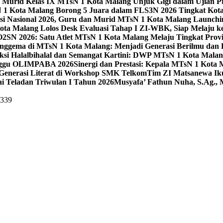
 Murid Kelas IX MTsN 1 Kota Malang Unjuk Gigi dalam Ujian Pr
1 Kota Malang Borong 5 Juara dalam FLS3N 2026 Tingkat Kot
uisi Nasional 2026, Guru dan Murid MTsN 1 Kota Malang Launch
ta Malang Lolos Desk Evaluasi Tahap I ZI-WBK, Siap Melaju ke
O2SN 2026: Satu Atlet MTsN 1 Kota Malang Melaju Tingkat Provi
nggema di MTsN 1 Kota Malang: Menjadi Generasi Berilmu dan 
eksi Halalbihalal dan Semangat Kartini: DWP MTsN 1 Kota Malan
unggu OLIMPABA 2026
Sinergi dan Prestasi: Kepala MTsN 1 Kota
Generasi Literat di Workshop SMK Telkom
Tim ZI Matsanewa Ik
i Teladan Triwulan I Tahun 2026
Musyafa’ Fathun Nuha, S.Ag., 
5339