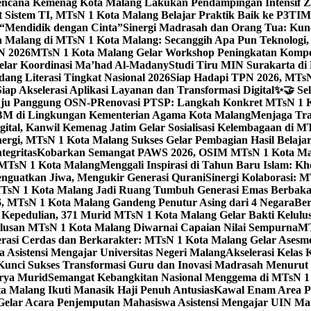
ncana Kemenag Kota Malang Lakukan Pendampingan Intensif Zo
t Sistem TI, MTsN 1 Kota Malang Belajar Praktik Baik ke P3T
“Mendidik dengan Cinta”
Sinergi Madrasah dan Orang Tua: Kun
Malang di MTsN 1 Kota Malang: Secanggih Apa Pun Teknologi,
N 2026
MTsN 1 Kota Malang Gelar Workshop Peningkatan Kompet
elar Koordinasi Ma’had Al-Madany
Studi Tiru MIN Surakarta d
ng Literasi Tingkat Nasional 2026
Siap Hadapi TPN 2026, MTsN 
ap Akselerasi Aplikasi Layanan dan Transformasi Digital
✨🤝 Sel
uju Panggung OSN-P
Renovasi PTSP: Langkah Konkret MTsN 1 Ko
M di Lingkungan Kementerian Agama Kota Malang
Menjaga Trad
tal, Kanwil Kemenag Jatim Gelar Sosialisasi Kelembagaan di M
nergi, MTsN 1 Kota Malang Sukses Gelar Pembagian Hasil Belaja
tegritas
Kobarkan Semangat PAWS 2026, OSIM MTsN 1 Kota Mala
TsN 1 Kota Malang
Menggali Inspirasi di Tahun Baru Islam: K
nguatkan Jiwa, Mengukir Generasi Qurani
Sinergi Kolaborasi: 
sN 1 Kota Malang Jadi Ruang Tumbuh Generasi Emas Berbakat
, MTsN 1 Kota Malang Gandeng Penutur Asing dari 4 Negara
Ber
Kepedulian, 371 Murid MTsN 1 Kota Malang Gelar Bakti Kelulu
ulusan MTsN 1 Kota Malang Diwarnai Capaian Nilai Sempurna
MT
asi Cerdas dan Berkarakter: MTsN 1 Kota Malang Gelar Asesm
Asistensi Mengajar Universitas Negeri Malang
Akselerasi Kelas
: Kunci Sukses Transformasi Guru dan Inovasi Madrasah Menurut
arya Murid
Semangat Kebangkitan Nasional Menggema di MTsN 1 
 Malang Ikuti Manasik Haji Penuh Antusias
Kawal Enam Area Pe
elar Acara Penjemputan Mahasiswa Asistensi Mengajar UIN M