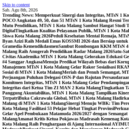
Skip to content
Sab. Agu 8th, 2026
Trending News:
Memperkuat Sinergi dan Integritas, MTsN 1 
POCO Angkatan 49, 50, dan 51 MTsN 1 Kota Malang Resmi Te
Mutu Pendidikan, MTsN 1 Kota Malang Sambut Hangat Studi 
Digital
Tingkatkan Kualitas Pelayanan Publik, MTsN 1 Kota Malan
Siswa Kota Malang 2026
Peduli Kesehatan Mental Remaja, MTsN 
Byan Azizi Raih Medali Emas KOSSMI 2026 dan Bersiap untuk
Gramedia-Kemendikdasmen
Sambut Rombongan KKM MTsN 4 Si
Malang Raih Anugerah Pendidikan Radar Malang 2026
Satu-Sa
Civitas Akademika MTsN 1 Kota Malang Gelorakan Edukasi 
#4 Sanggar Angkasa
Menuju Predikat Wilayah Bebas dari Korup
Manajemen MTsN 1 Kota Malang Gelar Rakor Sosialisasi RK
Sosial di MTsN 1 Kota Malang
Meriah dan Penuh Semangat, MT
Perjuangan Puluhan Delegasi OSN-P dan Rajutan Persaudaraan
Komitmen Integritas, MTsN 1 Kota Malang Gelar Pendampinga
Integritas dari Ketua Tim ZI MAN 2 Kota Malang
Tingkatkan Ta
Panggung Akuntabilitas, MTsN 1 Kota Malang Tampilkan Kiner
Terpatri
Buka Cakrawala Global, MTsN 1 Kota Malang Hadirkan
Malang di MTsN 1 Kota Malang
Sinergi Menuju WBK: Tim Pere
Kota Malang Fasilitasi 53 Pelajar Hebat Tingkat Provinsi
Perkua
Gelar Apel Pembukaan Matamuda 2026/2027 dengan Semangat 
Malang
Amanat Kritis Ketua Pokjawas Madrasah Kemenag Kota 
Kota Malang Raih Penghargaan di Ajang Internasional AYIMU