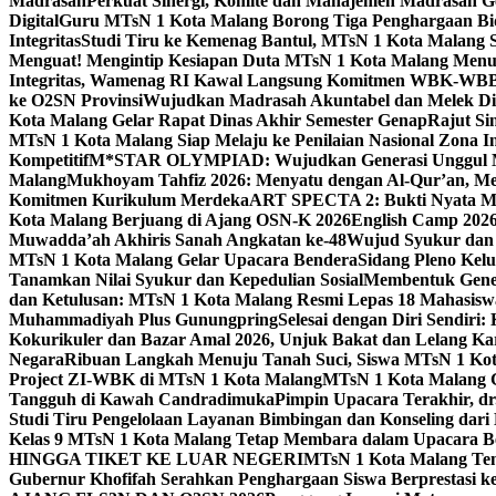
Madrasah
Perkuat Sinergi, Komite dan Manajemen Madrasah G
Digital
Guru MTsN 1 Kota Malang Borong Tiga Penghargaan Bida
Integritas
Studi Tiru ke Kemenag Bantul, MTsN 1 Kota Malang Si
Menguat! Mengintip Kesiapan Duta MTsN 1 Kota Malang Men
Integritas, Wamenag RI Kawal Langsung Komitmen WBK-WBB
ke O2SN Provinsi
Wujudkan Madrasah Akuntabel dan Melek Digi
Kota Malang Gelar Rapat Dinas Akhir Semester Genap
Rajut Si
MTsN 1 Kota Malang Siap Melaju ke Penilaian Nasional Zona In
Kompetitif
M*STAR OLYMPIAD: Wujudkan Generasi Unggul M
Malang
Mukhoyam Tahfiz 2026: Menyatu dengan Al-Qur’an, Me
Komitmen Kurikulum Merdeka
ART SPECTA 2: Bukti Nyata MT
Kota Malang Berjuang di Ajang OSN-K 2026
English Camp 2026
Muwadda’ah Akhiris Sanah Angkatan ke-48
Wujud Syukur dan 
MTsN 1 Kota Malang Gelar Upacara Bendera
Sidang Pleno Kel
Tanamkan Nilai Syukur dan Kepedulian Sosial
Membentuk Gener
dan Ketulusan: MTsN 1 Kota Malang Resmi Lepas 18 Mahasiswa 
Muhammadiyah Plus Gunungpring
Selesai dengan Diri Sendiri
Kokurikuler dan Bazar Amal 2026, Unjuk Bakat dan Lelang K
Negara
Ribuan Langkah Menuju Tanah Suci, Siswa MTsN 1 Kota
Project ZI-WBK di MTsN 1 Kota Malang
MTsN 1 Kota Malang G
Tangguh di Kawah Candradimuka
Pimpin Upacara Terakhir, dr
Studi Tiru Pengelolaan Layanan Bimbingan dan Konseling dar
Kelas 9 MTsN 1 Kota Malang Tetap Membara dalam Upacara B
HINGGA TIKET KE LUAR NEGERI
MTsN 1 Kota Malang Tem
Gubernur Khofifah Serahkan Penghargaan Siswa Berprestasi 