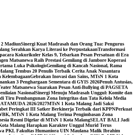
 2 Madiun
Sinergi Kuat Madrasah dan Orang Tua: Pengurus
ang Serahkan Karya Literasi ke Perpustakaan
Transformasi
acara Kokurikuler Kelas 9, Tebarkan Pesan Persatuan di Era
ngen Matsanewa Raih Prestasi Gemilang di Jambore Koperasi
ertama Luka Psikologis
Gemilang di Kancah Nasional, Rama
Malang Tembus 20 Penulis Terbaik Cerita Anak Nusantara
n Kelembagaan
Gebrakan Inovasi dan Sains, MTsN 1 Kota
Amankan 3 Penghargaan Sementara di GYIS 2026
Penuh Antusias,
 Teater Matsanewa Suarakan Pesan Anti-Bullying di PAGSETA
nilaian Nasional
Sinergi Menuju Madrasah Unggul: Komite dan
i Tiru Pembangunan Zona Integritas dan Tata Kelola Media
i MATAMUDA 2026/2027
MTsN 1 Kota Malang Jadi Saksi
bet Peringkat III Satker Berkinerja Terbaik dari KPPN
Perkuat
WBK, MTsN 1 Kota Malang Terima Pengimbasan Zona
nesia Resmi Digelar di MTsN 1 Kota Malang
SELAT BALI Jadi
 Kota Malang Harapkan Karakter Unggul Murid Terus
wa PKL Fakultas Humaniora UIN Maulana Malik Ibrahim