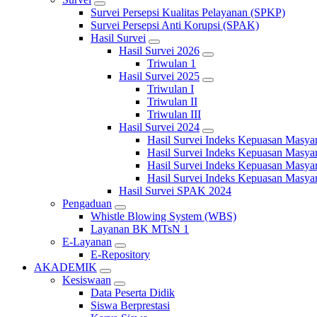
Survei Persepsi Kualitas Pelayanan (SPKP)
Survei Persepsi Anti Korupsi (SPAK)
Hasil Survei
Hasil Survei 2026
Triwulan 1
Hasil Survei 2025
Triwulan I
Triwulan II
Triwulan III
Hasil Survei 2024
Hasil Survei Indeks Kepuasan Masya
Hasil Survei Indeks Kepuasan Masya
Hasil Survei Indeks Kepuasan Masya
Hasil Survei Indeks Kepuasan Masya
Hasil Survei SPAK 2024
Pengaduan
Whistle Blowing System (WBS)
Layanan BK MTsN 1
E-Layanan
E-Repository
AKADEMIK
Kesiswaan
Data Peserta Didik
Siswa Berprestasi