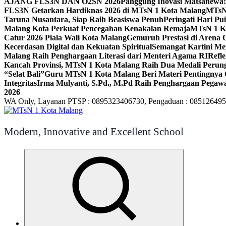
AJANG FLS3N DAN O2SN 2026
Panggung Inovasi Matsanewa:
FLS3N Getarkan Hardiknas 2026 di MTsN 1 Kota Malang
MTsN 
Taruna Nusantara, Siap Raih Beasiswa Penuh
Peringati Hari P
Malang Kota Perkuat Pencegahan Kenakalan Remaja
MTsN 1 Ko
Catur 2026 Piala Wali Kota Malang
Gemuruh Prestasi di Arena 
Kecerdasan Digital dan Kekuatan Spiritual
Semangat Kartini Me
Malang Raih Penghargaan Literasi dari Menteri Agama RI
Refl
Kancah Provinsi, MTsN 1 Kota Malang Raih Dua Medali Per
“Selat Bali”
Guru MTsN 1 Kota Malang Beri Materi Pentingnya 
Integritas
Irma Mulyanti, S.Pd., M.Pd Raih Penghargaan Pegawa
2026
WA Only, Layanan PTSP : 0895323406730, Pengaduan : 08512649
Modern, Innovative and Excellent School