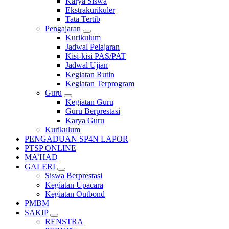
Karya Siswa
Ekstrakurikuler
Tata Tertib
Pengajaran
Kurikulum
Jadwal Pelajaran
Kisi-kisi PAS/PAT
Jadwal Ujian
Kegiatan Rutin
Kegiatan Terprogram
Guru
Kegiatan Guru
Guru Berprestasi
Karya Guru
Kurikulum
PENGADUAN SP4N LAPOR
PTSP ONLINE
MA’HAD
GALERI
Siswa Berprestasi
Kegiatan Upacara
Kegiatan Outbond
PMBM
SAKIP
RENSTRA