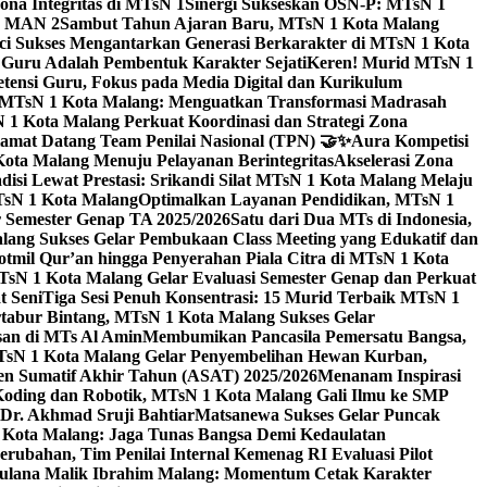
na Integritas di MTsN 1
Sinergi Sukseskan OSN-P: MTsN 1
IM MAN 2
Sambut Tahun Ajaran Baru, MTsN 1 Kota Malang
ci Sukses Mengantarkan Generasi Berkarakter di MTsN 1 Kota
 Guru Adalah Pembentuk Karakter Sejati
Keren! Murid MTsN 1
ensi Guru, Fokus pada Media Digital dan Kurikulum
i MTsN 1 Kota Malang: Menguatkan Transformasi Madrasah
1 Kota Malang Perkuat Koordinasi dan Strategi Zona
amat Datang Team Penilai Nasional (TPN) 🤝✨
Aura Kompetisi
ta Malang Menuju Pelayanan Berintegritas
Akselerasi Zona
isi Lewat Prestasi: Srikandi Silat MTsN 1 Kota Malang Melaju
TsN 1 Kota Malang
Optimalkan Layanan Pendidikan, MTsN 1
r Semester Genap TA 2025/2026
Satu dari Dua MTs di Indonesia,
ng Sukses Gelar Pembukaan Class Meeting yang Edukatif dan
hotmil Qur’an hingga Penyerahan Piala Citra di MTsN 1 Kota
MTsN 1 Kota Malang Gelar Evaluasi Semester Genap dan Perkuat
 Seni
Tiga Sesi Penuh Konsentrasi: 15 Murid Terbaik MTsN 1
tabur Bintang, MTsN 1 Kota Malang Sukses Gelar
san di MTs Al Amin
Membumikan Pancasila Pemersatu Bangsa,
sN 1 Kota Malang Gelar Penyembelihan Hewan Kurban,
en Sumatif Akhir Tahun (ASAT) 2025/2026
Menanam Inspirasi
 Koding dan Robotik, MTsN 1 Kota Malang Gali Ilmu ke SMP
 Dr. Akhmad Sruji Bahtiar
Matsanewa Sukses Gelar Puncak
Kota Malang: Jaga Tunas Bangsa Demi Kedaulatan
rubahan, Tim Penilai Internal Kemenag RI Evaluasi Pilot
aulana Malik Ibrahim Malang: Momentum Cetak Karakter