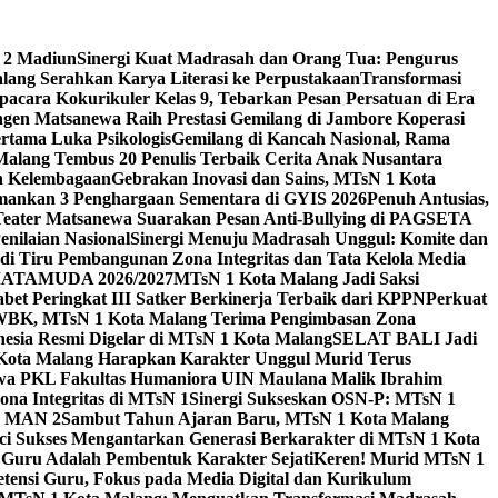
 2 Madiun
Sinergi Kuat Madrasah dan Orang Tua: Pengurus
ang Serahkan Karya Literasi ke Perpustakaan
Transformasi
acara Kokurikuler Kelas 9, Tebarkan Pesan Persatuan di Era
ngen Matsanewa Raih Prestasi Gemilang di Jambore Koperasi
ertama Luka Psikologis
Gemilang di Kancah Nasional, Rama
Malang Tembus 20 Penulis Terbaik Cerita Anak Nusantara
n Kelembagaan
Gebrakan Inovasi dan Sains, MTsN 1 Kota
Amankan 3 Penghargaan Sementara di GYIS 2026
Penuh Antusias,
 Teater Matsanewa Suarakan Pesan Anti-Bullying di PAGSETA
nilaian Nasional
Sinergi Menuju Madrasah Unggul: Komite dan
i Tiru Pembangunan Zona Integritas dan Tata Kelola Media
i MATAMUDA 2026/2027
MTsN 1 Kota Malang Jadi Saksi
bet Peringkat III Satker Berkinerja Terbaik dari KPPN
Perkuat
WBK, MTsN 1 Kota Malang Terima Pengimbasan Zona
nesia Resmi Digelar di MTsN 1 Kota Malang
SELAT BALI Jadi
 Kota Malang Harapkan Karakter Unggul Murid Terus
wa PKL Fakultas Humaniora UIN Maulana Malik Ibrahim
na Integritas di MTsN 1
Sinergi Sukseskan OSN-P: MTsN 1
IM MAN 2
Sambut Tahun Ajaran Baru, MTsN 1 Kota Malang
ci Sukses Mengantarkan Generasi Berkarakter di MTsN 1 Kota
 Guru Adalah Pembentuk Karakter Sejati
Keren! Murid MTsN 1
ensi Guru, Fokus pada Media Digital dan Kurikulum