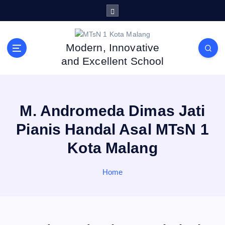
S
k
i
p
Modern, Innovative
t
and Excellent School
o
c
o
n
M. Andromeda Dimas Jati
t
e
Pianis Handal Asal MTsN 1
n
Kota Malang
t
Home