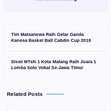
N
Tim Matsanewa Raih Gelar Ganda
a
Kanesa Basket Ball Cabdin Cup 2019
v
Siswi MTsN 1 Kota Malang Raih Juara 1
i
Lomba Solo Vokal Se-Jawa Timur
g
a
Related Posts
s