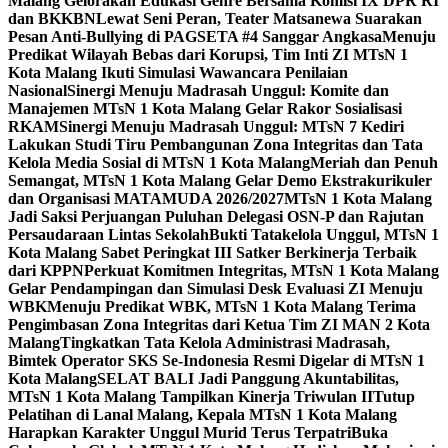
Malang Gelorakan Edukasi Genre Bersama Komisi IX DPR RI
dan BKKBN
Lewat Seni Peran, Teater Matsanewa Suarakan
Pesan Anti-Bullying di PAGSETA #4 Sanggar Angkasa
Menuju
Predikat Wilayah Bebas dari Korupsi, Tim Inti ZI MTsN 1
Kota Malang Ikuti Simulasi Wawancara Penilaian
Nasional
Sinergi Menuju Madrasah Unggul: Komite dan
Manajemen MTsN 1 Kota Malang Gelar Rakor Sosialisasi
RKAM
Sinergi Menuju Madrasah Unggul: MTsN 7 Kediri
Lakukan Studi Tiru Pembangunan Zona Integritas dan Tata
Kelola Media Sosial di MTsN 1 Kota Malang
Meriah dan Penuh
Semangat, MTsN 1 Kota Malang Gelar Demo Ekstrakurikuler
dan Organisasi MATAMUDA 2026/2027
MTsN 1 Kota Malang
Jadi Saksi Perjuangan Puluhan Delegasi OSN-P dan Rajutan
Persaudaraan Lintas Sekolah
Bukti Tatakelola Unggul, MTsN 1
Kota Malang Sabet Peringkat III Satker Berkinerja Terbaik
dari KPPN
Perkuat Komitmen Integritas, MTsN 1 Kota Malang
Gelar Pendampingan dan Simulasi Desk Evaluasi ZI Menuju
WBK
Menuju Predikat WBK, MTsN 1 Kota Malang Terima
Pengimbasan Zona Integritas dari Ketua Tim ZI MAN 2 Kota
Malang
Tingkatkan Tata Kelola Administrasi Madrasah,
Bimtek Operator SKS Se-Indonesia Resmi Digelar di MTsN 1
Kota Malang
SELAT BALI Jadi Panggung Akuntabilitas,
MTsN 1 Kota Malang Tampilkan Kinerja Triwulan II
Tutup
Pelatihan di Lanal Malang, Kepala MTsN 1 Kota Malang
Harapkan Karakter Unggul Murid Terus Terpatri
Buka