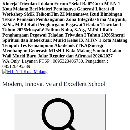
Kinerja Triwulan I dalam Forum “Selat Bali”
Guru MTsN 1
Kota Malang Beri Materi Pentingnya Generasi Literat di
Workshop SMK Telkom
Tim ZI Matsanewa Ikuti Bimbingan
Teknis Penilaian Pembangunan Zona Integritas
Irma Mulyanti,
S.Pd., M.Pd Raih Penghargaan Pegawai Teladan Triwulan I
Tahun 2026
Musyafa’ Fathun Nuha, S.Ag., M.Pd.I Raih
Penghargaan Pegawai Teladan Triwulan I Tahun 2026
Sinergi
Spiritual dan Intelektual: Murid Kelas IX MTsN 1 kota Malang
Tempuh Tes Kemampuan Akademik (TKA)
Sinergi
Membangun Generasi: MTsN 1 Kota Malang Sambut Calon
Wali Murid Baru Jalur Reguler dan Afirmasi 2026/2027
WA Only, Layanan PTSP : 0895323406730, Pengaduan :
085126495339
Modern, Innovative and Excellent School