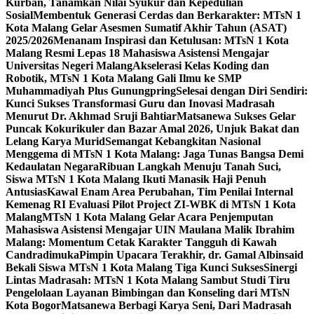
Kurban, Tanamkan Nilai Syukur dan Kepedulian
Sosial
Membentuk Generasi Cerdas dan Berkarakter: MTsN 1
Kota Malang Gelar Asesmen Sumatif Akhir Tahun (ASAT)
2025/2026
Menanam Inspirasi dan Ketulusan: MTsN 1 Kota
Malang Resmi Lepas 18 Mahasiswa Asistensi Mengajar
Universitas Negeri Malang
Akselerasi Kelas Koding dan
Robotik, MTsN 1 Kota Malang Gali Ilmu ke SMP
Muhammadiyah Plus Gunungpring
Selesai dengan Diri Sendiri:
Kunci Sukses Transformasi Guru dan Inovasi Madrasah
Menurut Dr. Akhmad Sruji Bahtiar
Matsanewa Sukses Gelar
Puncak Kokurikuler dan Bazar Amal 2026, Unjuk Bakat dan
Lelang Karya Murid
Semangat Kebangkitan Nasional
Menggema di MTsN 1 Kota Malang: Jaga Tunas Bangsa Demi
Kedaulatan Negara
Ribuan Langkah Menuju Tanah Suci,
Siswa MTsN 1 Kota Malang Ikuti Manasik Haji Penuh
Antusias
Kawal Enam Area Perubahan, Tim Penilai Internal
Kemenag RI Evaluasi Pilot Project ZI-WBK di MTsN 1 Kota
Malang
MTsN 1 Kota Malang Gelar Acara Penjemputan
Mahasiswa Asistensi Mengajar UIN Maulana Malik Ibrahim
Malang: Momentum Cetak Karakter Tangguh di Kawah
Candradimuka
Pimpin Upacara Terakhir, dr. Gamal Albinsaid
Bekali Siswa MTsN 1 Kota Malang Tiga Kunci Sukses
Sinergi
Lintas Madrasah: MTsN 1 Kota Malang Sambut Studi Tiru
Pengelolaan Layanan Bimbingan dan Konseling dari MTsN
Kota Bogor
Matsanewa Berbagi Karya Seni, Dari Madrasah