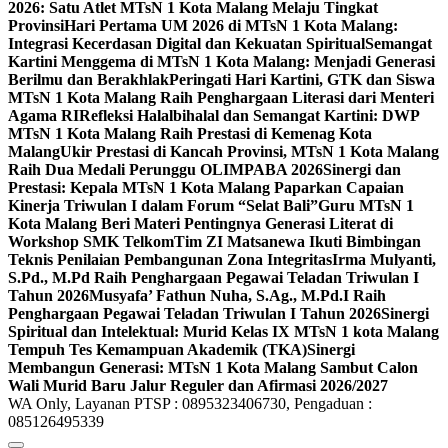
2026: Satu Atlet MTsN 1 Kota Malang Melaju Tingkat
Provinsi
Hari Pertama UM 2026 di MTsN 1 Kota Malang:
Integrasi Kecerdasan Digital dan Kekuatan Spiritual
Semangat
Kartini Menggema di MTsN 1 Kota Malang: Menjadi Generasi
Berilmu dan Berakhlak
Peringati Hari Kartini, GTK dan Siswa
MTsN 1 Kota Malang Raih Penghargaan Literasi dari Menteri
Agama RI
Refleksi Halalbihalal dan Semangat Kartini: DWP
MTsN 1 Kota Malang Raih Prestasi di Kemenag Kota
Malang
Ukir Prestasi di Kancah Provinsi, MTsN 1 Kota Malang
Raih Dua Medali Perunggu OLIMPABA 2026
Sinergi dan
Prestasi: Kepala MTsN 1 Kota Malang Paparkan Capaian
Kinerja Triwulan I dalam Forum “Selat Bali”
Guru MTsN 1
Kota Malang Beri Materi Pentingnya Generasi Literat di
Workshop SMK Telkom
Tim ZI Matsanewa Ikuti Bimbingan
Teknis Penilaian Pembangunan Zona Integritas
Irma Mulyanti,
S.Pd., M.Pd Raih Penghargaan Pegawai Teladan Triwulan I
Tahun 2026
Musyafa’ Fathun Nuha, S.Ag., M.Pd.I Raih
Penghargaan Pegawai Teladan Triwulan I Tahun 2026
Sinergi
Spiritual dan Intelektual: Murid Kelas IX MTsN 1 kota Malang
Tempuh Tes Kemampuan Akademik (TKA)
Sinergi
Membangun Generasi: MTsN 1 Kota Malang Sambut Calon
Wali Murid Baru Jalur Reguler dan Afirmasi 2026/2027
WA Only, Layanan PTSP : 0895323406730, Pengaduan :
085126495339