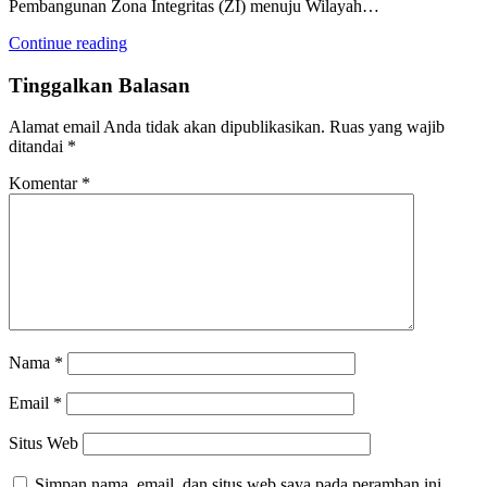
Pembangunan Zona Integritas (ZI) menuju Wilayah…
Continue reading
Tinggalkan Balasan
Alamat email Anda tidak akan dipublikasikan.
Ruas yang wajib
ditandai
*
Komentar
*
Nama
*
Email
*
Situs Web
Simpan nama, email, dan situs web saya pada peramban ini