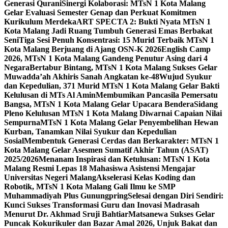
Generasi Qurani
Sinergi Kolaborasi: MTsN 1 Kota Malang
Gelar Evaluasi Semester Genap dan Perkuat Komitmen
Kurikulum Merdeka
ART SPECTA 2: Bukti Nyata MTsN 1
Kota Malang Jadi Ruang Tumbuh Generasi Emas Berbakat
Seni
Tiga Sesi Penuh Konsentrasi: 15 Murid Terbaik MTsN 1
Kota Malang Berjuang di Ajang OSN-K 2026
English Camp
2026, MTsN 1 Kota Malang Gandeng Penutur Asing dari 4
Negara
Bertabur Bintang, MTsN 1 Kota Malang Sukses Gelar
Muwadda’ah Akhiris Sanah Angkatan ke-48
Wujud Syukur
dan Kepedulian, 371 Murid MTsN 1 Kota Malang Gelar Bakti
Kelulusan di MTs Al Amin
Membumikan Pancasila Pemersatu
Bangsa, MTsN 1 Kota Malang Gelar Upacara Bendera
Sidang
Pleno Kelulusan MTsN 1 Kota Malang Diwarnai Capaian Nilai
Sempurna
MTsN 1 Kota Malang Gelar Penyembelihan Hewan
Kurban, Tanamkan Nilai Syukur dan Kepedulian
Sosial
Membentuk Generasi Cerdas dan Berkarakter: MTsN 1
Kota Malang Gelar Asesmen Sumatif Akhir Tahun (ASAT)
2025/2026
Menanam Inspirasi dan Ketulusan: MTsN 1 Kota
Malang Resmi Lepas 18 Mahasiswa Asistensi Mengajar
Universitas Negeri Malang
Akselerasi Kelas Koding dan
Robotik, MTsN 1 Kota Malang Gali Ilmu ke SMP
Muhammadiyah Plus Gunungpring
Selesai dengan Diri Sendiri:
Kunci Sukses Transformasi Guru dan Inovasi Madrasah
Menurut Dr. Akhmad Sruji Bahtiar
Matsanewa Sukses Gelar
Puncak Kokurikuler dan Bazar Amal 2026, Unjuk Bakat dan