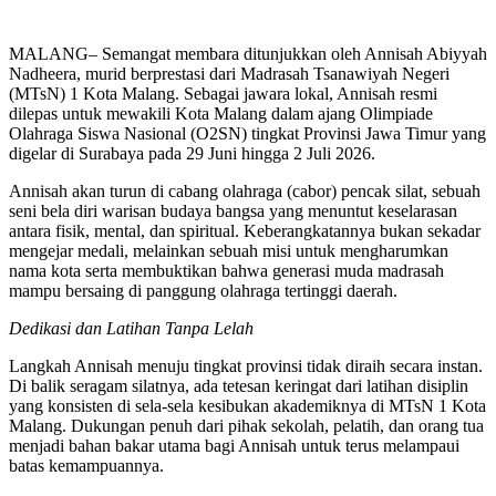
MALANG– Semangat membara ditunjukkan oleh Annisah Abiyyah
Nadheera, murid berprestasi dari Madrasah Tsanawiyah Negeri
(MTsN) 1 Kota Malang. Sebagai jawara lokal, Annisah resmi
dilepas untuk mewakili Kota Malang dalam ajang Olimpiade
Olahraga Siswa Nasional (O2SN) tingkat Provinsi Jawa Timur yang
digelar di Surabaya pada 29 Juni hingga 2 Juli 2026.
Annisah akan turun di cabang olahraga (cabor) pencak silat, sebuah
seni bela diri warisan budaya bangsa yang menuntut keselarasan
antara fisik, mental, dan spiritual. Keberangkatannya bukan sekadar
mengejar medali, melainkan sebuah misi untuk mengharumkan
nama kota serta membuktikan bahwa generasi muda madrasah
mampu bersaing di panggung olahraga tertinggi daerah.
Dedikasi dan Latihan Tanpa Lelah
Langkah Annisah menuju tingkat provinsi tidak diraih secara instan.
Di balik seragam silatnya, ada tetesan keringat dari latihan disiplin
yang konsisten di sela-sela kesibukan akademiknya di MTsN 1 Kota
Malang. Dukungan penuh dari pihak sekolah, pelatih, dan orang tua
menjadi bahan bakar utama bagi Annisah untuk terus melampaui
batas kemampuannya.