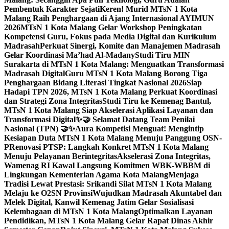
Pembentuk Karakter Sejati
Keren! Murid MTsN 1 Kota
Malang Raih Penghargaan di Ajang Internasional AYIMUN
2026
MTsN 1 Kota Malang Gelar Workshop Peningkatan
Kompetensi Guru, Fokus pada Media Digital dan Kurikulum
Madrasah
Perkuat Sinergi, Komite dan Manajemen Madrasah
Gelar Koordinasi Ma’had Al-Madany
Studi Tiru MIN
Surakarta di MTsN 1 Kota Malang: Menguatkan Transformasi
Madrasah Digital
Guru MTsN 1 Kota Malang Borong Tiga
Penghargaan Bidang Literasi Tingkat Nasional 2026
Siap
Hadapi TPN 2026, MTsN 1 Kota Malang Perkuat Koordinasi
dan Strategi Zona Integritas
Studi Tiru ke Kemenag Bantul,
MTsN 1 Kota Malang Siap Akselerasi Aplikasi Layanan dan
Transformasi Digital
✨🤝 Selamat Datang Team Penilai
Nasional (TPN) 🤝✨
Aura Kompetisi Menguat! Mengintip
Kesiapan Duta MTsN 1 Kota Malang Menuju Panggung OSN-
P
Renovasi PTSP: Langkah Konkret MTsN 1 Kota Malang
Menuju Pelayanan Berintegritas
Akselerasi Zona Integritas,
Wamenag RI Kawal Langsung Komitmen WBK-WBBM di
Lingkungan Kementerian Agama Kota Malang
Menjaga
Tradisi Lewat Prestasi: Srikandi Silat MTsN 1 Kota Malang
Melaju ke O2SN Provinsi
Wujudkan Madrasah Akuntabel dan
Melek Digital, Kanwil Kemenag Jatim Gelar Sosialisasi
Kelembagaan di MTsN 1 Kota Malang
Optimalkan Layanan
Pendidikan, MTsN 1 Kota Malang Gelar Rapat Dinas Akhir