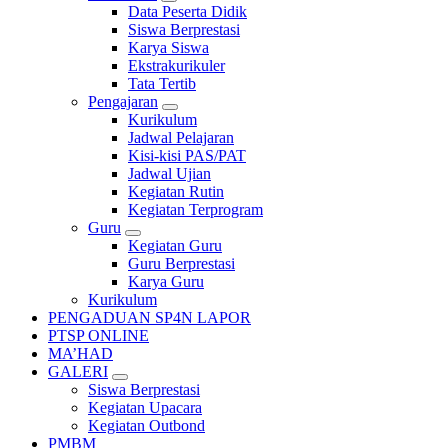
Data Peserta Didik
Siswa Berprestasi
Karya Siswa
Ekstrakurikuler
Tata Tertib
Pengajaran
Kurikulum
Jadwal Pelajaran
Kisi-kisi PAS/PAT
Jadwal Ujian
Kegiatan Rutin
Kegiatan Terprogram
Guru
Kegiatan Guru
Guru Berprestasi
Karya Guru
Kurikulum
PENGADUAN SP4N LAPOR
PTSP ONLINE
MA’HAD
GALERI
Siswa Berprestasi
Kegiatan Upacara
Kegiatan Outbond
PMBM