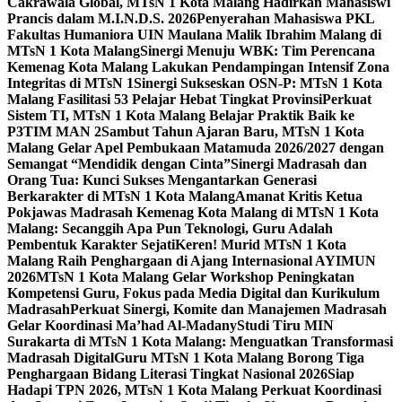
Cakrawala Global, MTsN 1 Kota Malang Hadirkan Mahasiswi
Prancis dalam M.I.N.D.S. 2026
Penyerahan Mahasiswa PKL
Fakultas Humaniora UIN Maulana Malik Ibrahim Malang di
MTsN 1 Kota Malang
Sinergi Menuju WBK: Tim Perencana
Kemenag Kota Malang Lakukan Pendampingan Intensif Zona
Integritas di MTsN 1
Sinergi Sukseskan OSN-P: MTsN 1 Kota
Malang Fasilitasi 53 Pelajar Hebat Tingkat Provinsi
Perkuat
Sistem TI, MTsN 1 Kota Malang Belajar Praktik Baik ke
P3TIM MAN 2
Sambut Tahun Ajaran Baru, MTsN 1 Kota
Malang Gelar Apel Pembukaan Matamuda 2026/2027 dengan
Semangat “Mendidik dengan Cinta”
Sinergi Madrasah dan
Orang Tua: Kunci Sukses Mengantarkan Generasi
Berkarakter di MTsN 1 Kota Malang
Amanat Kritis Ketua
Pokjawas Madrasah Kemenag Kota Malang di MTsN 1 Kota
Malang: Secanggih Apa Pun Teknologi, Guru Adalah
Pembentuk Karakter Sejati
Keren! Murid MTsN 1 Kota
Malang Raih Penghargaan di Ajang Internasional AYIMUN
2026
MTsN 1 Kota Malang Gelar Workshop Peningkatan
Kompetensi Guru, Fokus pada Media Digital dan Kurikulum
Madrasah
Perkuat Sinergi, Komite dan Manajemen Madrasah
Gelar Koordinasi Ma’had Al-Madany
Studi Tiru MIN
Surakarta di MTsN 1 Kota Malang: Menguatkan Transformasi
Madrasah Digital
Guru MTsN 1 Kota Malang Borong Tiga
Penghargaan Bidang Literasi Tingkat Nasional 2026
Siap
Hadapi TPN 2026, MTsN 1 Kota Malang Perkuat Koordinasi