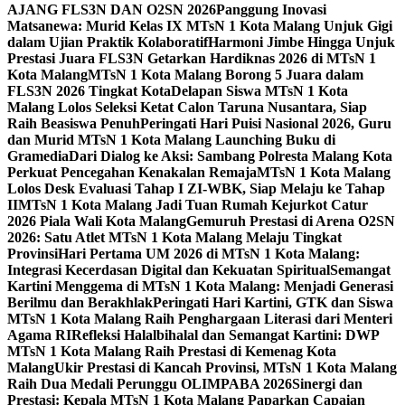
AJANG FLS3N DAN O2SN 2026
Panggung Inovasi
Matsanewa: Murid Kelas IX MTsN 1 Kota Malang Unjuk Gigi
dalam Ujian Praktik Kolaboratif
Harmoni Jimbe Hingga Unjuk
Prestasi Juara FLS3N Getarkan Hardiknas 2026 di MTsN 1
Kota Malang
MTsN 1 Kota Malang Borong 5 Juara dalam
FLS3N 2026 Tingkat Kota
Delapan Siswa MTsN 1 Kota
Malang Lolos Seleksi Ketat Calon Taruna Nusantara, Siap
Raih Beasiswa Penuh
Peringati Hari Puisi Nasional 2026, Guru
dan Murid MTsN 1 Kota Malang Launching Buku di
Gramedia
Dari Dialog ke Aksi: Sambang Polresta Malang Kota
Perkuat Pencegahan Kenakalan Remaja
MTsN 1 Kota Malang
Lolos Desk Evaluasi Tahap I ZI-WBK, Siap Melaju ke Tahap
II
MTsN 1 Kota Malang Jadi Tuan Rumah Kejurkot Catur
2026 Piala Wali Kota Malang
Gemuruh Prestasi di Arena O2SN
2026: Satu Atlet MTsN 1 Kota Malang Melaju Tingkat
Provinsi
Hari Pertama UM 2026 di MTsN 1 Kota Malang:
Integrasi Kecerdasan Digital dan Kekuatan Spiritual
Semangat
Kartini Menggema di MTsN 1 Kota Malang: Menjadi Generasi
Berilmu dan Berakhlak
Peringati Hari Kartini, GTK dan Siswa
MTsN 1 Kota Malang Raih Penghargaan Literasi dari Menteri
Agama RI
Refleksi Halalbihalal dan Semangat Kartini: DWP
MTsN 1 Kota Malang Raih Prestasi di Kemenag Kota
Malang
Ukir Prestasi di Kancah Provinsi, MTsN 1 Kota Malang
Raih Dua Medali Perunggu OLIMPABA 2026
Sinergi dan
Prestasi: Kepala MTsN 1 Kota Malang Paparkan Capaian