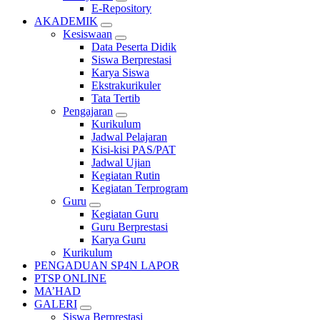
E-Repository
AKADEMIK
Kesiswaan
Data Peserta Didik
Siswa Berprestasi
Karya Siswa
Ekstrakurikuler
Tata Tertib
Pengajaran
Kurikulum
Jadwal Pelajaran
Kisi-kisi PAS/PAT
Jadwal Ujian
Kegiatan Rutin
Kegiatan Terprogram
Guru
Kegiatan Guru
Guru Berprestasi
Karya Guru
Kurikulum
PENGADUAN SP4N LAPOR
PTSP ONLINE
MA’HAD
GALERI
Siswa Berprestasi