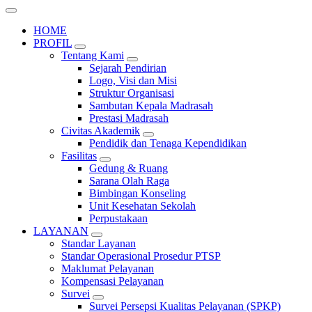
HOME
PROFIL
Tentang Kami
Sejarah Pendirian
Logo, Visi dan Misi
Struktur Organisasi
Sambutan Kepala Madrasah
Prestasi Madrasah
Civitas Akademik
Pendidik dan Tenaga Kependidikan
Fasilitas
Gedung & Ruang
Sarana Olah Raga
Bimbingan Konseling
Unit Kesehatan Sekolah
Perpustakaan
LAYANAN
Standar Layanan
Standar Operasional Prosedur PTSP
Maklumat Pelayanan
Kompensasi Pelayanan
Survei
Survei Persepsi Kualitas Pelayanan (SPKP)