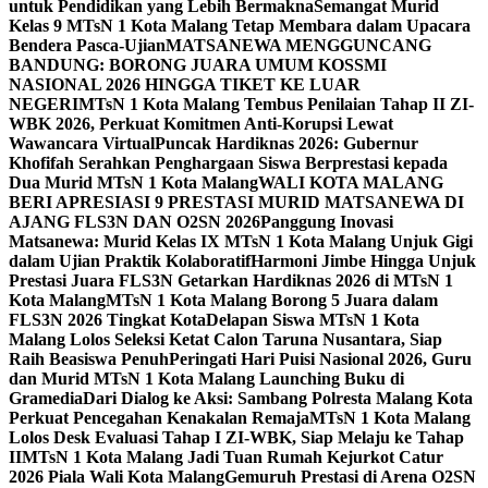
untuk Pendidikan yang Lebih Bermakna
Semangat Murid
Kelas 9 MTsN 1 Kota Malang Tetap Membara dalam Upacara
Bendera Pasca-Ujian
MATSANEWA MENGGUNCANG
BANDUNG: BORONG JUARA UMUM KOSSMI
NASIONAL 2026 HINGGA TIKET KE LUAR
NEGERI
MTsN 1 Kota Malang Tembus Penilaian Tahap II ZI-
WBK 2026, Perkuat Komitmen Anti-Korupsi Lewat
Wawancara Virtual
Puncak Hardiknas 2026: Gubernur
Khofifah Serahkan Penghargaan Siswa Berprestasi kepada
Dua Murid MTsN 1 Kota Malang
WALI KOTA MALANG
BERI APRESIASI 9 PRESTASI MURID MATSANEWA DI
AJANG FLS3N DAN O2SN 2026
Panggung Inovasi
Matsanewa: Murid Kelas IX MTsN 1 Kota Malang Unjuk Gigi
dalam Ujian Praktik Kolaboratif
Harmoni Jimbe Hingga Unjuk
Prestasi Juara FLS3N Getarkan Hardiknas 2026 di MTsN 1
Kota Malang
MTsN 1 Kota Malang Borong 5 Juara dalam
FLS3N 2026 Tingkat Kota
Delapan Siswa MTsN 1 Kota
Malang Lolos Seleksi Ketat Calon Taruna Nusantara, Siap
Raih Beasiswa Penuh
Peringati Hari Puisi Nasional 2026, Guru
dan Murid MTsN 1 Kota Malang Launching Buku di
Gramedia
Dari Dialog ke Aksi: Sambang Polresta Malang Kota
Perkuat Pencegahan Kenakalan Remaja
MTsN 1 Kota Malang
Lolos Desk Evaluasi Tahap I ZI-WBK, Siap Melaju ke Tahap
II
MTsN 1 Kota Malang Jadi Tuan Rumah Kejurkot Catur
2026 Piala Wali Kota Malang
Gemuruh Prestasi di Arena O2SN