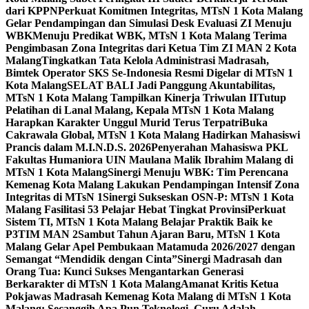
dari KPPN
Perkuat Komitmen Integritas, MTsN 1 Kota Malang
Gelar Pendampingan dan Simulasi Desk Evaluasi ZI Menuju
WBK
Menuju Predikat WBK, MTsN 1 Kota Malang Terima
Pengimbasan Zona Integritas dari Ketua Tim ZI MAN 2 Kota
Malang
Tingkatkan Tata Kelola Administrasi Madrasah,
Bimtek Operator SKS Se-Indonesia Resmi Digelar di MTsN 1
Kota Malang
SELAT BALI Jadi Panggung Akuntabilitas,
MTsN 1 Kota Malang Tampilkan Kinerja Triwulan II
Tutup
Pelatihan di Lanal Malang, Kepala MTsN 1 Kota Malang
Harapkan Karakter Unggul Murid Terus Terpatri
Buka
Cakrawala Global, MTsN 1 Kota Malang Hadirkan Mahasiswi
Prancis dalam M.I.N.D.S. 2026
Penyerahan Mahasiswa PKL
Fakultas Humaniora UIN Maulana Malik Ibrahim Malang di
MTsN 1 Kota Malang
Sinergi Menuju WBK: Tim Perencana
Kemenag Kota Malang Lakukan Pendampingan Intensif Zona
Integritas di MTsN 1
Sinergi Sukseskan OSN-P: MTsN 1 Kota
Malang Fasilitasi 53 Pelajar Hebat Tingkat Provinsi
Perkuat
Sistem TI, MTsN 1 Kota Malang Belajar Praktik Baik ke
P3TIM MAN 2
Sambut Tahun Ajaran Baru, MTsN 1 Kota
Malang Gelar Apel Pembukaan Matamuda 2026/2027 dengan
Semangat “Mendidik dengan Cinta”
Sinergi Madrasah dan
Orang Tua: Kunci Sukses Mengantarkan Generasi
Berkarakter di MTsN 1 Kota Malang
Amanat Kritis Ketua
Pokjawas Madrasah Kemenag Kota Malang di MTsN 1 Kota
Malang: Secanggih Apa Pun Teknologi, Guru Adalah