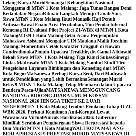
Lelang Karya Murid
Semangat Kebangkitan Nasional
Menggema di MTsN 1 Kota Malang: Jaga Tunas Bangsa Demi
Kedaulatan Negara
Ribuan Langkah Menuju Tanah Suci,
Siswa MTsN 1 Kota Malang Ikuti Manasik Haji Penuh
Antusias
Kawal Enam Area Perubahan, Tim Penilai Internal
Kemenag RI Evaluasi Pilot Project ZI-WBK di MTsN 1 Kota
Malang
MTsN 1 Kota Malang Gelar Acara Penjemputan
Mahasiswa Asistensi Mengajar UIN Maulana Malik Ibrahim
Malang: Momentum Cetak Karakter Tangguh di Kawah
Candradimuka
Pimpin Upacara Terakhir, dr. Gamal Albinsaid
Bekali Siswa MTsN 1 Kota Malang Tiga Kunci Sukses
Sinergi
Lintas Madrasah: MTsN 1 Kota Malang Sambut Studi Tiru
Pengelolaan Layanan Bimbingan dan Konseling dari MTsN
Kota Bogor
Matsanewa Berbagi Karya Seni, Dari Madrasah
untuk Pendidikan yang Lebih Bermakna
Semangat Murid
Kelas 9 MTsN 1 Kota Malang Tetap Membara dalam Upacara
Bendera Pasca-Ujian
MATSANEWA MENGGUNCANG
BANDUNG: BORONG JUARA UMUM KOSSMI
NASIONAL 2026 HINGGA TIKET KE LUAR
NEGERI
MTsN 1 Kota Malang Tembus Penilaian Tahap II ZI-
WBK 2026, Perkuat Komitmen Anti-Korupsi Lewat
Wawancara Virtual
Puncak Hardiknas 2026: Gubernur
Khofifah Serahkan Penghargaan Siswa Berprestasi kepada
Dua Murid MTsN 1 Kota Malang
WALI KOTA MALANG
BERI APRESIASI 9 PRESTASI MURID MATSANEWA DI