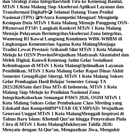
dan Strategi Zona Integritas
Studi Tiru ke Kemenag Bantul,
MTsN 1 Kota Malang Siap Akselerasi Aplikasi Layanan dan
Transformasi Digital
✨🤝 Selamat Datang Team Penilai
Nasional (TPN) 🤝✨
Aura Kompetisi Menguat! Mengintip
Kesiapan Duta MTsN 1 Kota Malang Menuju Panggung OSN-
P
Renovasi PTSP: Langkah Konkret MTsN 1 Kota Malang
Menuju Pelayanan Berintegritas
Akselerasi Zona Integritas,
Wamenag RI Kawal Langsung Komitmen WBK-WBBM di
Lingkungan Kementerian Agama Kota Malang
Menjaga
Tradisi Lewat Prestasi: Srikandi Silat MTsN 1 Kota Malang
Melaju ke O2SN Provinsi
Wujudkan Madrasah Akuntabel dan
Melek Digital, Kanwil Kemenag Jatim Gelar Sosialisasi
Kelembagaan di MTsN 1 Kota Malang
Optimalkan Layanan
Pendidikan, MTsN 1 Kota Malang Gelar Rapat Dinas Akhir
Semester Genap
Rajut Sinergi, MTsN 1 Kota Malang Sukses
Gelar Pembagian Hasil Belajar Semester Genap TA
2025/2026
Satu dari Dua MTs di Indonesia, MTsN 1 Kota
Malang Siap Melaju ke Penilaian Nasional Zona
Integritas
Kobarkan Semangat PAWS 2026, OSIM MTsN 1
Kota Malang Sukses Gelar Pembukaan Class Meeting yang
Edukatif dan Kompetitif
M*STAR OLYMPIAD: Wujudkan
Generasi Unggul MTsN 1 Kota Malang
Menggali Inspirasi di
Tahun Baru Islam: Khotmil Qur’an hingga Penyerahan Piala
Citra di MTsN 1 Kota Malang
Mukhoyam Tahfiz 2026:
Menyatu dengan Al-Qur’an, Menguatkan Jiwa, Mengukir