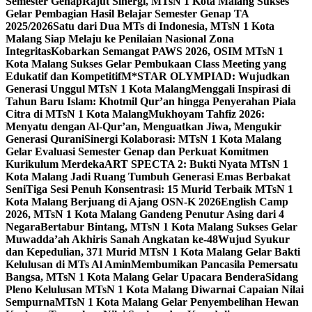
Semester Genap
Rajut Sinergi, MTsN 1 Kota Malang Sukses
Gelar Pembagian Hasil Belajar Semester Genap TA
2025/2026
Satu dari Dua MTs di Indonesia, MTsN 1 Kota
Malang Siap Melaju ke Penilaian Nasional Zona
Integritas
Kobarkan Semangat PAWS 2026, OSIM MTsN 1
Kota Malang Sukses Gelar Pembukaan Class Meeting yang
Edukatif dan Kompetitif
M*STAR OLYMPIAD: Wujudkan
Generasi Unggul MTsN 1 Kota Malang
Menggali Inspirasi di
Tahun Baru Islam: Khotmil Qur’an hingga Penyerahan Piala
Citra di MTsN 1 Kota Malang
Mukhoyam Tahfiz 2026:
Menyatu dengan Al-Qur’an, Menguatkan Jiwa, Mengukir
Generasi Qurani
Sinergi Kolaborasi: MTsN 1 Kota Malang
Gelar Evaluasi Semester Genap dan Perkuat Komitmen
Kurikulum Merdeka
ART SPECTA 2: Bukti Nyata MTsN 1
Kota Malang Jadi Ruang Tumbuh Generasi Emas Berbakat
Seni
Tiga Sesi Penuh Konsentrasi: 15 Murid Terbaik MTsN 1
Kota Malang Berjuang di Ajang OSN-K 2026
English Camp
2026, MTsN 1 Kota Malang Gandeng Penutur Asing dari 4
Negara
Bertabur Bintang, MTsN 1 Kota Malang Sukses Gelar
Muwadda’ah Akhiris Sanah Angkatan ke-48
Wujud Syukur
dan Kepedulian, 371 Murid MTsN 1 Kota Malang Gelar Bakti
Kelulusan di MTs Al Amin
Membumikan Pancasila Pemersatu
Bangsa, MTsN 1 Kota Malang Gelar Upacara Bendera
Sidang
Pleno Kelulusan MTsN 1 Kota Malang Diwarnai Capaian Nilai
Sempurna
MTsN 1 Kota Malang Gelar Penyembelihan Hewan