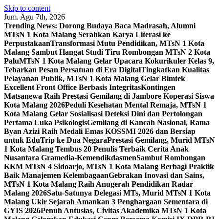
Skip to content
Jum. Agu 7th, 2026
Trending News:
Dorong Budaya Baca Madrasah, Alumni
MTsN 1 Kota Malang Serahkan Karya Literasi ke
Perpustakaan
Transformasi Mutu Pendidikan, MTsN 1 Kota
Malang Sambut Hangat Studi Tiru Rombongan MTsN 2 Kota
Palu
MTsN 1 Kota Malang Gelar Upacara Kokurikuler Kelas 9,
Tebarkan Pesan Persatuan di Era Digital
Tingkatkan Kualitas
Pelayanan Publik, MTsN 1 Kota Malang Gelar Bimtek
Excellent Front Office Berbasis Integritas
Kontingen
Matsanewa Raih Prestasi Gemilang di Jambore Koperasi Siswa
Kota Malang 2026
Peduli Kesehatan Mental Remaja, MTsN 1
Kota Malang Gelar Sosialisasi Deteksi Dini dan Pertolongan
Pertama Luka Psikologis
Gemilang di Kancah Nasional, Rama
Byan Azizi Raih Medali Emas KOSSMI 2026 dan Bersiap
untuk EduTrip ke Dua Negara
Prestasi Gemilang, Murid MTsN
1 Kota Malang Tembus 20 Penulis Terbaik Cerita Anak
Nusantara Gramedia-Kemendikdasmen
Sambut Rombongan
KKM MTsN 4 Sidoarjo, MTsN 1 Kota Malang Berbagi Praktik
Baik Manajemen Kelembagaan
Gebrakan Inovasi dan Sains,
MTsN 1 Kota Malang Raih Anugerah Pendidikan Radar
Malang 2026
Satu-Satunya Delegasi MTs, Murid MTsN 1 Kota
Malang Ukir Sejarah Amankan 3 Penghargaan Sementara di
GYIS 2026
Penuh Antusias, Civitas Akademika MTsN 1 Kota