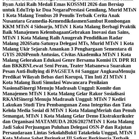
Byan Azizi Raih Medali Emas KOSSMI 2026 dan Bersiap
untuk EduTrip ke Dua Negara
Prestasi Gemilang, Murid MTsN
1 Kota Malang Tembus 20 Penulis Terbaik Cerita Anak
Nusantara Gramedia-Kemendikdasmen
Sambut Rombongan
KKM MTsN 4 Sidoarjo, MTsN 1 Kota Malang Berbagi Praktik
Baik Manajemen Kelembagaan
Gebrakan Inovasi dan Sains,
MTsN 1 Kota Malang Raih Anugerah Pendidikan Radar
Malang 2026
Satu-Satunya Delegasi MTs, Murid MTsN 1 Kota
Malang Ukir Sejarah Amankan 3 Penghargaan Sementara di
GYIS 2026
Penuh Antusias, Civitas Akademika MTsN 1 Kota
Malang Gelorakan Edukasi Genre Bersama Komisi IX DPR RI
dan BKKBN
Lewat Seni Peran, Teater Matsanewa Suarakan
Pesan Anti-Bullying di PAGSETA #4 Sanggar Angkasa
Menuju
Predikat Wilayah Bebas dari Korupsi, Tim Inti ZI MTsN 1
Kota Malang Ikuti Simulasi Wawancara Penilaian
Nasional
Sinergi Menuju Madrasah Unggul: Komite dan
Manajemen MTsN 1 Kota Malang Gelar Rakor Sosialisasi
RKAM
Sinergi Menuju Madrasah Unggul: MTsN 7 Kediri
Lakukan Studi Tiru Pembangunan Zona Integritas dan Tata
Kelola Media Sosial di MTsN 1 Kota Malang
Meriah dan Penuh
Semangat, MTsN 1 Kota Malang Gelar Demo Ekstrakurikuler
dan Organisasi MATAMUDA 2026/2027
MTsN 1 Kota Malang
Jadi Saksi Perjuangan Puluhan Delegasi OSN-P dan Rajutan
Persaudaraan Lintas Sekolah
Bukti Tatakelola Unggul, MTsN 1
Kota Malang Sabet Peringkat III Satker Berkinerja Terbaik