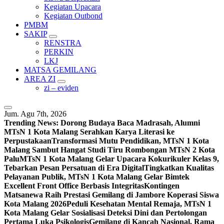
Kegiatan Upacara
Kegiatan Outbond
PMBM
SAKIP
RENSTRA
PERKIN
LKJ
MATSA GEMILANG
AREA ZI
zi – eviden
Jum. Agu 7th, 2026
Trending News:
Dorong Budaya Baca Madrasah, Alumni
MTsN 1 Kota Malang Serahkan Karya Literasi ke
Perpustakaan
Transformasi Mutu Pendidikan, MTsN 1 Kota
Malang Sambut Hangat Studi Tiru Rombongan MTsN 2 Kota
Palu
MTsN 1 Kota Malang Gelar Upacara Kokurikuler Kelas 9,
Tebarkan Pesan Persatuan di Era Digital
Tingkatkan Kualitas
Pelayanan Publik, MTsN 1 Kota Malang Gelar Bimtek
Excellent Front Office Berbasis Integritas
Kontingen
Matsanewa Raih Prestasi Gemilang di Jambore Koperasi Siswa
Kota Malang 2026
Peduli Kesehatan Mental Remaja, MTsN 1
Kota Malang Gelar Sosialisasi Deteksi Dini dan Pertolongan
Pertama Luka Psikologis
Gemilang di Kancah Nasional, Rama