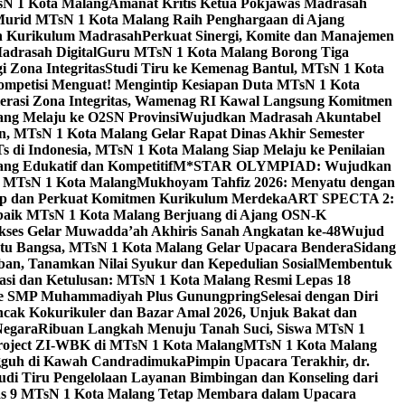
sN 1 Kota Malang
Amanat Kritis Ketua Pokjawas Madrasah
Murid MTsN 1 Kota Malang Raih Penghargaan di Ajang
an Kurikulum Madrasah
Perkuat Sinergi, Komite dan Manajemen
adrasah Digital
Guru MTsN 1 Kota Malang Borong Tiga
 Zona Integritas
Studi Tiru ke Kemenag Bantul, MTsN 1 Kota
mpetisi Menguat! Mengintip Kesiapan Duta MTsN 1 Kota
lerasi Zona Integritas, Wamenag RI Kawal Langsung Komitmen
lang Melaju ke O2SN Provinsi
Wujudkan Madrasah Akuntabel
, MTsN 1 Kota Malang Gelar Rapat Dinas Akhir Semester
s di Indonesia, MTsN 1 Kota Malang Siap Melaju ke Penilaian
g Edukatif dan Kompetitif
M*STAR OLYMPIAD: Wujudkan
di MTsN 1 Kota Malang
Mukhoyam Tahfiz 2026: Menyatu dengan
nap dan Perkuat Komitmen Kurikulum Merdeka
ART SPECTA 2:
erbaik MTsN 1 Kota Malang Berjuang di Ajang OSN-K
kses Gelar Muwadda’ah Akhiris Sanah Angkatan ke-48
Wujud
tu Bangsa, MTsN 1 Kota Malang Gelar Upacara Bendera
Sidang
n, Tanamkan Nilai Syukur dan Kepedulian Sosial
Membentuk
si dan Ketulusan: MTsN 1 Kota Malang Resmi Lepas 18
u ke SMP Muhammadiyah Plus Gunungpring
Selesai dengan Diri
cak Kokurikuler dan Bazar Amal 2026, Unjuk Bakat dan
Negara
Ribuan Langkah Menuju Tanah Suci, Siswa MTsN 1
Project ZI-WBK di MTsN 1 Kota Malang
MTsN 1 Kota Malang
ngguh di Kawah Candradimuka
Pimpin Upacara Terakhir, dr.
udi Tiru Pengelolaan Layanan Bimbingan dan Konseling dari
as 9 MTsN 1 Kota Malang Tetap Membara dalam Upacara