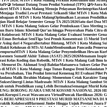
 TPN 2026, MTsN 1 Kota Malang Perkuat Koordinasi dan Strategi
tal
✨🤝 Selamat Datang Team Penilai Nasional (TPN) 🤝✨
Aura Ko
kret MTsN 1 Kota Malang Menuju Pelayanan Berintegritas
Akse
Menjaga Tradisi Lewat Prestasi: Srikandi Silat MTsN 1 Kota Ma
lembagaan di MTsN 1 Kota Malang
Optimalkan Layanan Pendidikan
ian Hasil Belajar Semester Genap TA 2025/2026
Satu dari Dua MT
TsN 1 Kota Malang Sukses Gelar Pembukaan Class Meeting yan
ahun Baru Islam: Khotmil Qur’an hingga Penyerahan Piala Citra 
gi Kolaborasi: MTsN 1 Kota Malang Gelar Evaluasi Semester Ge
i Emas Berbakat Seni
Tiga Sesi Penuh Konsentrasi: 15 Murid T
 Asing dari 4 Negara
Bertabur Bintang, MTsN 1 Kota Malang Su
Bakti Kelulusan di MTs Al Amin
Membumikan Pancasila Pemersa
 Sempurna
MTsN 1 Kota Malang Gelar Penyembelihan Hewan Kurba
Asesmen Sumatif Akhir Tahun (ASAT) 2025/2026
Menanam Inspira
rasi Kelas Koding dan Robotik, MTsN 1 Kota Malang Gali Ilm
h Menurut Dr. Akhmad Sruji Bahtiar
Matsanewa Sukses Gelar Pun
 di MTsN 1 Kota Malang: Jaga Tunas Bangsa Demi Kedaulatan 
a Perubahan, Tim Penilai Internal Kemenag RI Evaluasi Pilot 
 Maulana Malik Ibrahim Malang: Momentum Cetak Karakter Ta
 Sukses
Sinergi Lintas Madrasah: MTsN 1 Kota Malang Sambut St
sah untuk Pendidikan yang Lebih Bermakna
Semangat Murid Kel
: BORONG JUARA UMUM KOSSMI NASIONAL 2026 HI
nti-Korupsi Lewat Wawancara Virtual
Puncak Hardiknas 2026: G
 BERI APRESIASI 9 PRESTASI MURID MATSANEWA DI A
aktik Kolaboratif
Harmoni Jimbe Hingga Unjuk Prestasi Juara 