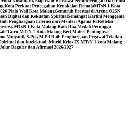
aruna Nusantara, Siap Raih Beasiswa Penuh
Peringati Hari Puisi
ang Kota Perkuat Pencegahan Kenakalan Remaja
MTsN 1 Kota
26 Piala Wali Kota Malang
Gemuruh Prestasi di Arena O2SN
an Digital dan Kekuatan Spiritual
Semangat Kartini Menggema
Raih Penghargaan Literasi dari Menteri Agama RI
Refleksi
Provinsi, MTsN 1 Kota Malang Raih Dua Medali Perunggu
ali”
Guru MTsN 1 Kota Malang Beri Materi Pentingnya
ma Mulyanti, S.Pd., M.Pd Raih Penghargaan Pegawai Teladan
 Spiritual dan Intelektual: Murid Kelas IX MTsN 1 kota Malang
alur Reguler dan Afirmasi 2026/2027