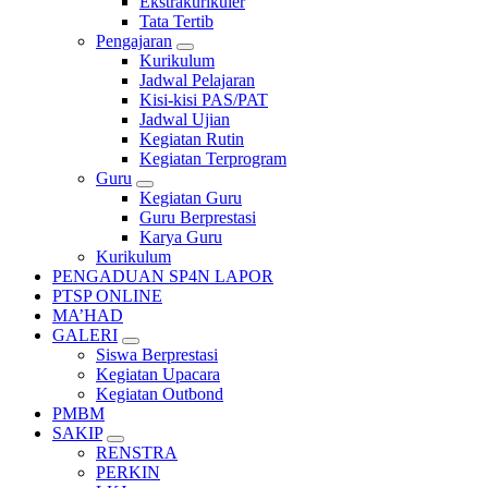
Ekstrakurikuler
Tata Tertib
Pengajaran
Kurikulum
Jadwal Pelajaran
Kisi-kisi PAS/PAT
Jadwal Ujian
Kegiatan Rutin
Kegiatan Terprogram
Guru
Kegiatan Guru
Guru Berprestasi
Karya Guru
Kurikulum
PENGADUAN SP4N LAPOR
PTSP ONLINE
MA’HAD
GALERI
Siswa Berprestasi
Kegiatan Upacara
Kegiatan Outbond
PMBM
SAKIP
RENSTRA
PERKIN