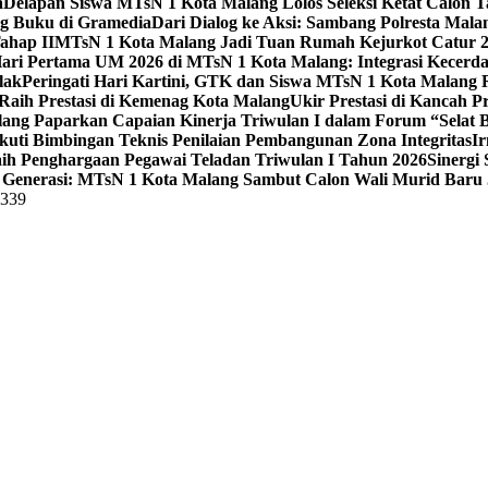
a
Delapan Siswa MTsN 1 Kota Malang Lolos Seleksi Ketat Calon T
ng Buku di Gramedia
Dari Dialog ke Aksi: Sambang Polresta Mal
ahap II
MTsN 1 Kota Malang Jadi Tuan Rumah Kejurkot Catur 20
ari Pertama UM 2026 di MTsN 1 Kota Malang: Integrasi Kecerdas
lak
Peringati Hari Kartini, GTK dan Siswa MTsN 1 Kota Malang 
Raih Prestasi di Kemenag Kota Malang
Ukir Prestasi di Kancah 
lang Paparkan Capaian Kinerja Triwulan I dalam Forum “Selat B
uti Bimbingan Teknis Penilaian Pembangunan Zona Integritas
Ir
aih Penghargaan Pegawai Teladan Triwulan I Tahun 2026
Sinergi
Generasi: MTsN 1 Kota Malang Sambut Calon Wali Murid Baru J
5339