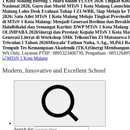
1 Kota Malang Borong 5 Juara dalam FLS3N 2026 Tingkat Kot
Nasional 2026, Guru dan Murid MTsN 1 Kota Malang Launchi
Malang Lolos Desk Evaluasi Tahap I ZI-WBK, Siap Melaju ke T
2026: Satu Atlet MTsN 1 Kota Malang Melaju Tingkat Provinsi
H
di MTsN 1 Kota Malang: Menjadi Generasi Berilmu dan Berakh
Halalbihalal dan Semangat Kartini: DWP MTsN 1 Kota Malang 
OLIMPABA 2026
Sinergi dan Prestasi: Kepala MTsN 1 Kota Ma
Generasi Literat di Workshop SMK Telkom
Tim ZI Matsanewa Ik
Triwulan I Tahun 2026
Musyafa’ Fathun Nuha, S.Ag., M.Pd.I R
Tempuh Tes Kemampuan Akademik (TKA)
Sinergi Membangun 
WA Only, Layanan PTSP : 0895323406730, Pengaduan : 08512649
Modern, Innovative and Excellent School
Search for: