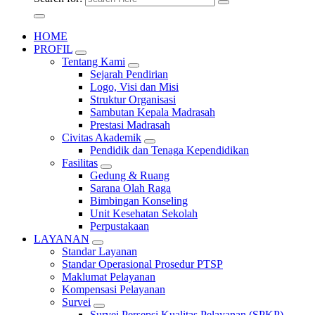
HOME
PROFIL
Tentang Kami
Sejarah Pendirian
Logo, Visi dan Misi
Struktur Organisasi
Sambutan Kepala Madrasah
Prestasi Madrasah
Civitas Akademik
Pendidik dan Tenaga Kependidikan
Fasilitas
Gedung & Ruang
Sarana Olah Raga
Bimbingan Konseling
Unit Kesehatan Sekolah
Perpustakaan
LAYANAN
Standar Layanan
Standar Operasional Prosedur PTSP
Maklumat Pelayanan
Kompensasi Pelayanan
Survei
Survei Persepsi Kualitas Pelayanan (SPKP)