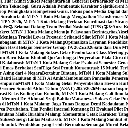
g Tua: Kunci Sukses Mengantarkan Generasi Berkarakter di MT
Pun Teknologi, Guru Adalah Pembentuk Karakter Sejati
Keren! 
op Peningkatan Kompetensi Guru, Fokus pada Media Digital d
 Surakarta di MTsN 1 Kota Malang: Menguatkan Transformasi M
 TPN 2026, MTsN 1 Kota Malang Perkuat Koordinasi dan Strategi
tal
✨🤝 Selamat Datang Team Penilai Nasional (TPN) 🤝✨
Aura Ko
kret MTsN 1 Kota Malang Menuju Pelayanan Berintegritas
Akse
Menjaga Tradisi Lewat Prestasi: Srikandi Silat MTsN 1 Kota Ma
lembagaan di MTsN 1 Kota Malang
Optimalkan Layanan Pendidikan
ian Hasil Belajar Semester Genap TA 2025/2026
Satu dari Dua MT
TsN 1 Kota Malang Sukses Gelar Pembukaan Class Meeting yan
ahun Baru Islam: Khotmil Qur’an hingga Penyerahan Piala Citra 
gi Kolaborasi: MTsN 1 Kota Malang Gelar Evaluasi Semester Ge
i Emas Berbakat Seni
Tiga Sesi Penuh Konsentrasi: 15 Murid T
 Asing dari 4 Negara
Bertabur Bintang, MTsN 1 Kota Malang Su
Bakti Kelulusan di MTs Al Amin
Membumikan Pancasila Pemersa
 Sempurna
MTsN 1 Kota Malang Gelar Penyembelihan Hewan Kurba
Asesmen Sumatif Akhir Tahun (ASAT) 2025/2026
Menanam Inspira
rasi Kelas Koding dan Robotik, MTsN 1 Kota Malang Gali Ilm
h Menurut Dr. Akhmad Sruji Bahtiar
Matsanewa Sukses Gelar Pun
 di MTsN 1 Kota Malang: Jaga Tunas Bangsa Demi Kedaulatan 
a Perubahan, Tim Penilai Internal Kemenag RI Evaluasi Pilot 
 Maulana Malik Ibrahim Malang: Momentum Cetak Karakter Ta
 Sukses
Sinergi Lintas Madrasah: MTsN 1 Kota Malang Sambut St
sah untuk Pendidikan yang Lebih Bermakna
Semangat Murid Kel