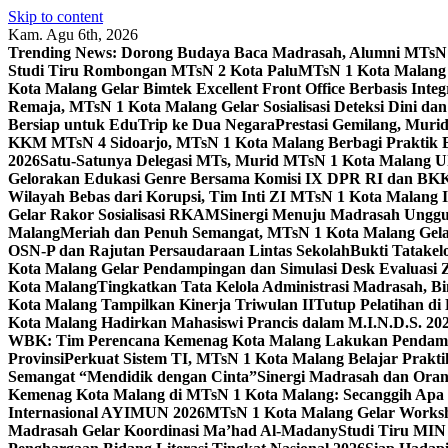
Skip to content
Kam. Agu 6th, 2026
Trending News:
Dorong Budaya Baca Madrasah, Alumni MTsN 1
Studi Tiru Rombongan MTsN 2 Kota Palu
MTsN 1 Kota Malang G
Kota Malang Gelar Bimtek Excellent Front Office Berbasis Integ
Remaja, MTsN 1 Kota Malang Gelar Sosialisasi Deteksi Dini da
Bersiap untuk EduTrip ke Dua Negara
Prestasi Gemilang, Mur
KKM MTsN 4 Sidoarjo, MTsN 1 Kota Malang Berbagi Praktik
2026
Satu-Satunya Delegasi MTs, Murid MTsN 1 Kota Malang U
Gelorakan Edukasi Genre Bersama Komisi IX DPR RI dan B
Wilayah Bebas dari Korupsi, Tim Inti ZI MTsN 1 Kota Malang I
Gelar Rakor Sosialisasi RKAM
Sinergi Menuju Madrasah Unggul
Malang
Meriah dan Penuh Semangat, MTsN 1 Kota Malang Gel
OSN-P dan Rajutan Persaudaraan Lintas Sekolah
Bukti Tatakel
Kota Malang Gelar Pendampingan dan Simulasi Desk Evaluas
Kota Malang
Tingkatkan Tata Kelola Administrasi Madrasah, B
Kota Malang Tampilkan Kinerja Triwulan II
Tutup Pelatihan d
Kota Malang Hadirkan Mahasiswi Prancis dalam M.I.N.D.S. 20
WBK: Tim Perencana Kemenag Kota Malang Lakukan Pendampin
Provinsi
Perkuat Sistem TI, MTsN 1 Kota Malang Belajar Prak
Semangat “Mendidik dengan Cinta”
Sinergi Madrasah dan Oran
Kemenag Kota Malang di MTsN 1 Kota Malang: Secanggih Apa 
Internasional AYIMUN 2026
MTsN 1 Kota Malang Gelar Worksh
Madrasah Gelar Koordinasi Ma’had Al-Madany
Studi Tiru MIN