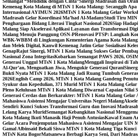
Semangat “Mendidik dengan Cinta”
Sinergi Madrasah dan Oran
Kemenag Kota Malang di MTsN 1 Kota Malang: Secanggih Apa 
Internasional AYIMUN 2026
MTsN 1 Kota Malang Gelar Worksh
Madrasah Gelar Koordinasi Ma’had Al-Madany
Studi Tiru MIN
Penghargaan Bidang Literasi Tingkat Nasional 2026
Siap Hadapi
Malang Siap Akselerasi Aplikasi Layanan dan Transformasi Digi
Malang Menuju Panggung OSN-P
Renovasi PTSP: Langkah Kon
WBK-WBBM di Lingkungan Kementerian Agama Kota Malang
dan Melek Digital, Kanwil Kemenag Jatim Gelar Sosialisasi Ke
Genap
Rajut Sinergi, MTsN 1 Kota Malang Sukses Gelar Pembag
Nasional Zona Integritas
Kobarkan Semangat PAWS 2026, OSIM M
Generasi Unggul MTsN 1 Kota Malang
Menggali Inspirasi di T
Al-Qur’an, Menguatkan Jiwa, Mengukir Generasi Qurani
Siner
Bukti Nyata MTsN 1 Kota Malang Jadi Ruang Tumbuh Generas
2026
English Camp 2026, MTsN 1 Kota Malang Gandeng Penutur
Syukur dan Kepedulian, 371 Murid MTsN 1 Kota Malang Gelar 
Pleno Kelulusan MTsN 1 Kota Malang Diwarnai Capaian Nilai
Generasi Cerdas dan Berkarakter: MTsN 1 Kota Malang Gelar 
Mahasiswa Asistensi Mengajar Universitas Negeri Malang
Aksele
Sendiri: Kunci Sukses Transformasi Guru dan Inovasi Madrasa
Lelang Karya Murid
Semangat Kebangkitan Nasional Menggema
Kota Malang Ikuti Manasik Haji Penuh Antusias
Kawal Enam Are
Gelar Acara Penjemputan Mahasiswa Asistensi Mengajar UIN
Gamal Albinsaid Bekali Siswa MTsN 1 Kota Malang Tiga Kunci
MTsN Kota Bogor
Matsanewa Berbagi Karya Seni, Dari Madra