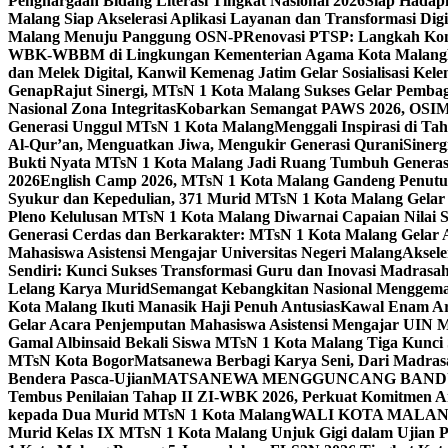
Penghargaan Bidang Literasi Tingkat Nasional 2026
Siap Hadapi
Malang Siap Akselerasi Aplikasi Layanan dan Transformasi Digi
Malang Menuju Panggung OSN-P
Renovasi PTSP: Langkah Kon
WBK-WBBM di Lingkungan Kementerian Agama Kota Malang
dan Melek Digital, Kanwil Kemenag Jatim Gelar Sosialisasi Ke
Genap
Rajut Sinergi, MTsN 1 Kota Malang Sukses Gelar Pembag
Nasional Zona Integritas
Kobarkan Semangat PAWS 2026, OSIM M
Generasi Unggul MTsN 1 Kota Malang
Menggali Inspirasi di T
Al-Qur’an, Menguatkan Jiwa, Mengukir Generasi Qurani
Siner
Bukti Nyata MTsN 1 Kota Malang Jadi Ruang Tumbuh Generas
2026
English Camp 2026, MTsN 1 Kota Malang Gandeng Penutur
Syukur dan Kepedulian, 371 Murid MTsN 1 Kota Malang Gelar 
Pleno Kelulusan MTsN 1 Kota Malang Diwarnai Capaian Nilai
Generasi Cerdas dan Berkarakter: MTsN 1 Kota Malang Gelar 
Mahasiswa Asistensi Mengajar Universitas Negeri Malang
Aksele
Sendiri: Kunci Sukses Transformasi Guru dan Inovasi Madrasa
Lelang Karya Murid
Semangat Kebangkitan Nasional Menggema
Kota Malang Ikuti Manasik Haji Penuh Antusias
Kawal Enam Are
Gelar Acara Penjemputan Mahasiswa Asistensi Mengajar UIN
Gamal Albinsaid Bekali Siswa MTsN 1 Kota Malang Tiga Kunci
MTsN Kota Bogor
Matsanewa Berbagi Karya Seni, Dari Madra
Bendera Pasca-Ujian
MATSANEWA MENGGUNCANG BANDUNG
Tembus Penilaian Tahap II ZI-WBK 2026, Perkuat Komitmen A
kepada Dua Murid MTsN 1 Kota Malang
WALI KOTA MALANG
Murid Kelas IX MTsN 1 Kota Malang Unjuk Gigi dalam Ujian Pr