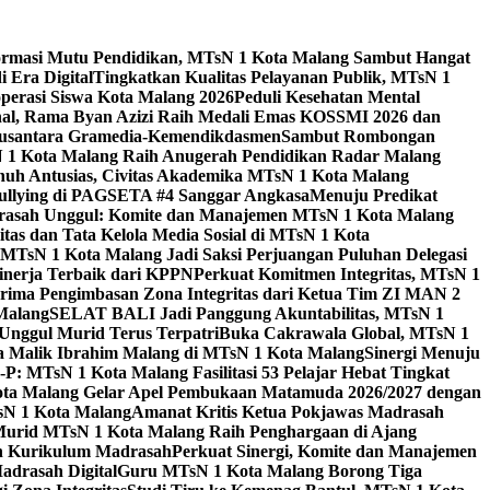
ormasi Mutu Pendidikan, MTsN 1 Kota Malang Sambut Hangat
 Era Digital
Tingkatkan Kualitas Pelayanan Publik, MTsN 1
perasi Siswa Kota Malang 2026
Peduli Kesehatan Mental
nal, Rama Byan Azizi Raih Medali Emas KOSSMI 2026 dan
 Nusantara Gramedia-Kemendikdasmen
Sambut Rombongan
N 1 Kota Malang Raih Anugerah Pendidikan Radar Malang
nuh Antusias, Civitas Akademika MTsN 1 Kota Malang
Bullying di PAGSETA #4 Sanggar Angkasa
Menuju Predikat
rasah Unggul: Komite dan Manajemen MTsN 1 Kota Malang
as dan Tata Kelola Media Sosial di MTsN 1 Kota
MTsN 1 Kota Malang Jadi Saksi Perjuangan Puluhan Delegasi
kinerja Terbaik dari KPPN
Perkuat Komitmen Integritas, MTsN 1
ima Pengimbasan Zona Integritas dari Ketua Tim ZI MAN 2
 Malang
SELAT BALI Jadi Panggung Akuntabilitas, MTsN 1
Unggul Murid Terus Terpatri
Buka Cakrawala Global, MTsN 1
 Malik Ibrahim Malang di MTsN 1 Kota Malang
Sinergi Menuju
P: MTsN 1 Kota Malang Fasilitasi 53 Pelajar Hebat Tingkat
ta Malang Gelar Apel Pembukaan Matamuda 2026/2027 dengan
sN 1 Kota Malang
Amanat Kritis Ketua Pokjawas Madrasah
Murid MTsN 1 Kota Malang Raih Penghargaan di Ajang
an Kurikulum Madrasah
Perkuat Sinergi, Komite dan Manajemen
adrasah Digital
Guru MTsN 1 Kota Malang Borong Tiga