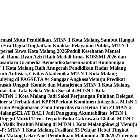
ormasi Mutu Pendidikan, MTsN 1 Kota Malang Sambut Hangat
 Era Digital
Tingkatkan Kualitas Pelayanan Publik, MTsN 1
perasi Siswa Kota Malang 2026
Peduli Kesehatan Mental
nal, Rama Byan Azizi Raih Medali Emas KOSSMI 2026 dan
 Nusantara Gramedia-Kemendikdasmen
Sambut Rombongan
N 1 Kota Malang Raih Anugerah Pendidikan Radar Malang
nuh Antusias, Civitas Akademika MTsN 1 Kota Malang
Bullying di PAGSETA #4 Sanggar Angkasa
Menuju Predikat
rasah Unggul: Komite dan Manajemen MTsN 1 Kota Malang
as dan Tata Kelola Media Sosial di MTsN 1 Kota
MTsN 1 Kota Malang Jadi Saksi Perjuangan Puluhan Delegasi
kinerja Terbaik dari KPPN
Perkuat Komitmen Integritas, MTsN 1
ima Pengimbasan Zona Integritas dari Ketua Tim ZI MAN 2
 Malang
SELAT BALI Jadi Panggung Akuntabilitas, MTsN 1
Unggul Murid Terus Terpatri
Buka Cakrawala Global, MTsN 1
 Malik Ibrahim Malang di MTsN 1 Kota Malang
Sinergi Menuju
P: MTsN 1 Kota Malang Fasilitasi 53 Pelajar Hebat Tingkat
ta Malang Gelar Apel Pembukaan Matamuda 2026/2027 dengan