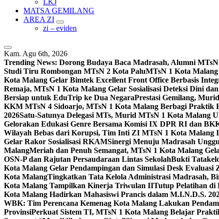
LKJ
MATSA GEMILANG
AREA ZI
zi – eviden
Kam. Agu 6th, 2026
Trending News:
Dorong Budaya Baca Madrasah, Alumni MTsN 1
Studi Tiru Rombongan MTsN 2 Kota Palu
MTsN 1 Kota Malang G
Kota Malang Gelar Bimtek Excellent Front Office Berbasis Integ
Remaja, MTsN 1 Kota Malang Gelar Sosialisasi Deteksi Dini da
Bersiap untuk EduTrip ke Dua Negara
Prestasi Gemilang, Mur
KKM MTsN 4 Sidoarjo, MTsN 1 Kota Malang Berbagi Praktik
2026
Satu-Satunya Delegasi MTs, Murid MTsN 1 Kota Malang U
Gelorakan Edukasi Genre Bersama Komisi IX DPR RI dan B
Wilayah Bebas dari Korupsi, Tim Inti ZI MTsN 1 Kota Malang I
Gelar Rakor Sosialisasi RKAM
Sinergi Menuju Madrasah Unggul
Malang
Meriah dan Penuh Semangat, MTsN 1 Kota Malang Gel
OSN-P dan Rajutan Persaudaraan Lintas Sekolah
Bukti Tatakel
Kota Malang Gelar Pendampingan dan Simulasi Desk Evaluas
Kota Malang
Tingkatkan Tata Kelola Administrasi Madrasah, B
Kota Malang Tampilkan Kinerja Triwulan II
Tutup Pelatihan d
Kota Malang Hadirkan Mahasiswi Prancis dalam M.I.N.D.S. 20
WBK: Tim Perencana Kemenag Kota Malang Lakukan Pendampin
Provinsi
Perkuat Sistem TI, MTsN 1 Kota Malang Belajar Prak