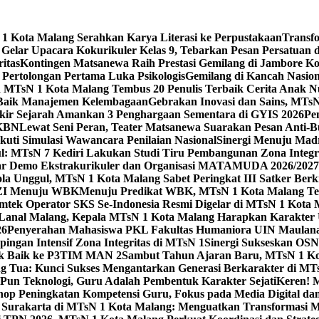
 Kota Malang Serahkan Karya Literasi ke Perpustakaan
Transf
elar Upacara Kokurikuler Kelas 9, Tebarkan Pesan Persatuan di
ritas
Kontingen Matsanewa Raih Prestasi Gemilang di Jambore Ko
n Pertolongan Pertama Luka Psikologis
Gemilang di Kancah Nasio
id MTsN 1 Kota Malang Tembus 20 Penulis Terbaik Cerita Anak
 Baik Manajemen Kelembagaan
Gebrakan Inovasi dan Sains, MTs
kir Sejarah Amankan 3 Penghargaan Sementara di GYIS 2026
Pe
KKBN
Lewat Seni Peran, Teater Matsanewa Suarakan Pesan Anti-
kuti Simulasi Wawancara Penilaian Nasional
Sinergi Menuju Mad
: MTsN 7 Kediri Lakukan Studi Tiru Pembangunan Zona Integrit
ar Demo Ekstrakurikuler dan Organisasi MATAMUDA 2026/2027
ola Unggul, MTsN 1 Kota Malang Sabet Peringkat III Satker Ber
i ZI Menuju WBK
Menuju Predikat WBK, MTsN 1 Kota Malang Ter
imtek Operator SKS Se-Indonesia Resmi Digelar di MTsN 1 Kota
i Lanal Malang, Kepala MTsN 1 Kota Malang Harapkan Karakter 
26
Penyerahan Mahasiswa PKL Fakultas Humaniora UIN Maulana
gan Intensif Zona Integritas di MTsN 1
Sinergi Sukseskan OSN-
tik Baik ke P3TIM MAN 2
Sambut Tahun Ajaran Baru, MTsN 1 Ko
g Tua: Kunci Sukses Mengantarkan Generasi Berkarakter di MT
Pun Teknologi, Guru Adalah Pembentuk Karakter Sejati
Keren! 
op Peningkatan Kompetensi Guru, Fokus pada Media Digital d
 Surakarta di MTsN 1 Kota Malang: Menguatkan Transformasi M