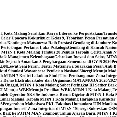
 Kota Malang Serahkan Karya Literasi ke Perpustakaan
Transf
elar Upacara Kokurikuler Kelas 9, Tebarkan Pesan Persatuan di
ritas
Kontingen Matsanewa Raih Prestasi Gemilang di Jambore Ko
n Pertolongan Pertama Luka Psikologis
Gemilang di Kancah Nasio
id MTsN 1 Kota Malang Tembus 20 Penulis Terbaik Cerita Anak
 Baik Manajemen Kelembagaan
Gebrakan Inovasi dan Sains, MTs
kir Sejarah Amankan 3 Penghargaan Sementara di GYIS 2026
Pe
KKBN
Lewat Seni Peran, Teater Matsanewa Suarakan Pesan Anti-
kuti Simulasi Wawancara Penilaian Nasional
Sinergi Menuju Mad
: MTsN 7 Kediri Lakukan Studi Tiru Pembangunan Zona Integrit
ar Demo Ekstrakurikuler dan Organisasi MATAMUDA 2026/2027
ola Unggul, MTsN 1 Kota Malang Sabet Peringkat III Satker Ber
i ZI Menuju WBK
Menuju Predikat WBK, MTsN 1 Kota Malang Ter
imtek Operator SKS Se-Indonesia Resmi Digelar di MTsN 1 Kota
i Lanal Malang, Kepala MTsN 1 Kota Malang Harapkan Karakter 
26
Penyerahan Mahasiswa PKL Fakultas Humaniora UIN Maulana
gan Intensif Zona Integritas di MTsN 1
Sinergi Sukseskan OSN-
tik Baik ke P3TIM MAN 2
Sambut Tahun Ajaran Baru, MTsN 1 Ko