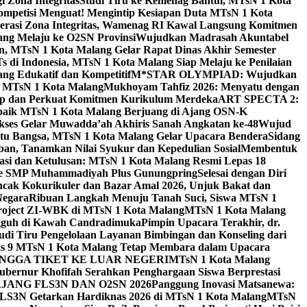
 Zona Integritas
Studi Tiru ke Kemenag Bantul, MTsN 1 Kota
mpetisi Menguat! Mengintip Kesiapan Duta MTsN 1 Kota
lerasi Zona Integritas, Wamenag RI Kawal Langsung Komitmen
lang Melaju ke O2SN Provinsi
Wujudkan Madrasah Akuntabel
, MTsN 1 Kota Malang Gelar Rapat Dinas Akhir Semester
s di Indonesia, MTsN 1 Kota Malang Siap Melaju ke Penilaian
g Edukatif dan Kompetitif
M*STAR OLYMPIAD: Wujudkan
di MTsN 1 Kota Malang
Mukhoyam Tahfiz 2026: Menyatu dengan
nap dan Perkuat Komitmen Kurikulum Merdeka
ART SPECTA 2:
erbaik MTsN 1 Kota Malang Berjuang di Ajang OSN-K
kses Gelar Muwadda’ah Akhiris Sanah Angkatan ke-48
Wujud
tu Bangsa, MTsN 1 Kota Malang Gelar Upacara Bendera
Sidang
n, Tanamkan Nilai Syukur dan Kepedulian Sosial
Membentuk
si dan Ketulusan: MTsN 1 Kota Malang Resmi Lepas 18
u ke SMP Muhammadiyah Plus Gunungpring
Selesai dengan Diri
cak Kokurikuler dan Bazar Amal 2026, Unjuk Bakat dan
Negara
Ribuan Langkah Menuju Tanah Suci, Siswa MTsN 1
Project ZI-WBK di MTsN 1 Kota Malang
MTsN 1 Kota Malang
ngguh di Kawah Candradimuka
Pimpin Upacara Terakhir, dr.
udi Tiru Pengelolaan Layanan Bimbingan dan Konseling dari
as 9 MTsN 1 Kota Malang Tetap Membara dalam Upacara
NGGA TIKET KE LUAR NEGERI
MTsN 1 Kota Malang
ubernur Khofifah Serahkan Penghargaan Siswa Berprestasi
JANG FLS3N DAN O2SN 2026
Panggung Inovasi Matsanewa:
FLS3N Getarkan Hardiknas 2026 di MTsN 1 Kota Malang
MTsN