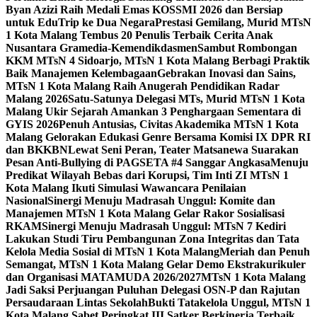
Byan Azizi Raih Medali Emas KOSSMI 2026 dan Bersiap
untuk EduTrip ke Dua Negara
Prestasi Gemilang, Murid MTsN
1 Kota Malang Tembus 20 Penulis Terbaik Cerita Anak
Nusantara Gramedia-Kemendikdasmen
Sambut Rombongan
KKM MTsN 4 Sidoarjo, MTsN 1 Kota Malang Berbagi Praktik
Baik Manajemen Kelembagaan
Gebrakan Inovasi dan Sains,
MTsN 1 Kota Malang Raih Anugerah Pendidikan Radar
Malang 2026
Satu-Satunya Delegasi MTs, Murid MTsN 1 Kota
Malang Ukir Sejarah Amankan 3 Penghargaan Sementara di
GYIS 2026
Penuh Antusias, Civitas Akademika MTsN 1 Kota
Malang Gelorakan Edukasi Genre Bersama Komisi IX DPR RI
dan BKKBN
Lewat Seni Peran, Teater Matsanewa Suarakan
Pesan Anti-Bullying di PAGSETA #4 Sanggar Angkasa
Menuju
Predikat Wilayah Bebas dari Korupsi, Tim Inti ZI MTsN 1
Kota Malang Ikuti Simulasi Wawancara Penilaian
Nasional
Sinergi Menuju Madrasah Unggul: Komite dan
Manajemen MTsN 1 Kota Malang Gelar Rakor Sosialisasi
RKAM
Sinergi Menuju Madrasah Unggul: MTsN 7 Kediri
Lakukan Studi Tiru Pembangunan Zona Integritas dan Tata
Kelola Media Sosial di MTsN 1 Kota Malang
Meriah dan Penuh
Semangat, MTsN 1 Kota Malang Gelar Demo Ekstrakurikuler
dan Organisasi MATAMUDA 2026/2027
MTsN 1 Kota Malang
Jadi Saksi Perjuangan Puluhan Delegasi OSN-P dan Rajutan
Persaudaraan Lintas Sekolah
Bukti Tatakelola Unggul, MTsN 1
Kota Malang Sabet Peringkat III Satker Berkinerja Terbaik