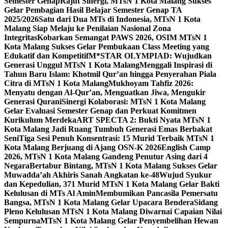
Semester Genap
Rajut Sinergi, MTsN 1 Kota Malang Sukses
Gelar Pembagian Hasil Belajar Semester Genap TA
2025/2026
Satu dari Dua MTs di Indonesia, MTsN 1 Kota
Malang Siap Melaju ke Penilaian Nasional Zona
Integritas
Kobarkan Semangat PAWS 2026, OSIM MTsN 1
Kota Malang Sukses Gelar Pembukaan Class Meeting yang
Edukatif dan Kompetitif
M*STAR OLYMPIAD: Wujudkan
Generasi Unggul MTsN 1 Kota Malang
Menggali Inspirasi di
Tahun Baru Islam: Khotmil Qur’an hingga Penyerahan Piala
Citra di MTsN 1 Kota Malang
Mukhoyam Tahfiz 2026:
Menyatu dengan Al-Qur’an, Menguatkan Jiwa, Mengukir
Generasi Qurani
Sinergi Kolaborasi: MTsN 1 Kota Malang
Gelar Evaluasi Semester Genap dan Perkuat Komitmen
Kurikulum Merdeka
ART SPECTA 2: Bukti Nyata MTsN 1
Kota Malang Jadi Ruang Tumbuh Generasi Emas Berbakat
Seni
Tiga Sesi Penuh Konsentrasi: 15 Murid Terbaik MTsN 1
Kota Malang Berjuang di Ajang OSN-K 2026
English Camp
2026, MTsN 1 Kota Malang Gandeng Penutur Asing dari 4
Negara
Bertabur Bintang, MTsN 1 Kota Malang Sukses Gelar
Muwadda’ah Akhiris Sanah Angkatan ke-48
Wujud Syukur
dan Kepedulian, 371 Murid MTsN 1 Kota Malang Gelar Bakti
Kelulusan di MTs Al Amin
Membumikan Pancasila Pemersatu
Bangsa, MTsN 1 Kota Malang Gelar Upacara Bendera
Sidang
Pleno Kelulusan MTsN 1 Kota Malang Diwarnai Capaian Nilai
Sempurna
MTsN 1 Kota Malang Gelar Penyembelihan Hewan