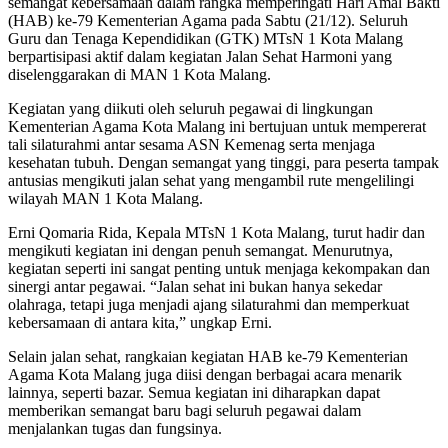
semangat kebersamaan dalam rangka memperingati Hari Amal Bakti
(HAB) ke-79 Kementerian Agama pada Sabtu (21/12). Seluruh
Guru dan Tenaga Kependidikan (GTK) MTsN 1 Kota Malang
berpartisipasi aktif dalam kegiatan Jalan Sehat Harmoni yang
diselenggarakan di MAN 1 Kota Malang.
Kegiatan yang diikuti oleh seluruh pegawai di lingkungan
Kementerian Agama Kota Malang ini bertujuan untuk mempererat
tali silaturahmi antar sesama ASN Kemenag serta menjaga
kesehatan tubuh. Dengan semangat yang tinggi, para peserta tampak
antusias mengikuti jalan sehat yang mengambil rute mengelilingi
wilayah MAN 1 Kota Malang.
Erni Qomaria Rida, Kepala MTsN 1 Kota Malang, turut hadir dan
mengikuti kegiatan ini dengan penuh semangat. Menurutnya,
kegiatan seperti ini sangat penting untuk menjaga kekompakan dan
sinergi antar pegawai. “Jalan sehat ini bukan hanya sekedar
olahraga, tetapi juga menjadi ajang silaturahmi dan memperkuat
kebersamaan di antara kita,” ungkap Erni.
Selain jalan sehat, rangkaian kegiatan HAB ke-79 Kementerian
Agama Kota Malang juga diisi dengan berbagai acara menarik
lainnya, seperti bazar. Semua kegiatan ini diharapkan dapat
memberikan semangat baru bagi seluruh pegawai dalam
menjalankan tugas dan fungsinya.