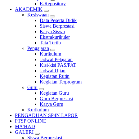
E-Repository
AKADEMIK
Kesiswaan
Data Peserta Didik
Siswa Berprestasi
Karya Siswa
Ekstrakurikuler
Tata Tertib
Pengajaran
Kurikulum
Jadwal Pelajaran
Kisi-kisi PAS/PAT
Jadwal Ujian
Kegiatan Rutin
Kegiatan Terprogram
Guru
Kegiatan Guru
Guru Berprestasi
Karya Guru
Kurikulum
PENGADUAN SP4N LAPOR
PTSP ONLINE
MA’HAD
GALERI
Siswa Berprestasi