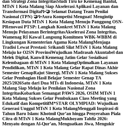
dan Strategi Zona Integritas
Studi Tiru ke Kemenag Bantul,
MTsN 1 Kota Malang Siap Akselerasi Aplikasi Layanan dan
Transformasi Digital
✨🤝 Selamat Datang Team Penilai
Nasional (TPN) 🤝✨
Aura Kompetisi Menguat! Mengintip
Kesiapan Duta MTsN 1 Kota Malang Menuju Panggung OSN-
P
Renovasi PTSP: Langkah Konkret MTsN 1 Kota Malang
Menuju Pelayanan Berintegritas
Akselerasi Zona Integritas,
Wamenag RI Kawal Langsung Komitmen WBK-WBBM di
Lingkungan Kementerian Agama Kota Malang
Menjaga
Tradisi Lewat Prestasi: Srikandi Silat MTsN 1 Kota Malang
Melaju ke O2SN Provinsi
Wujudkan Madrasah Akuntabel dan
Melek Digital, Kanwil Kemenag Jatim Gelar Sosialisasi
Kelembagaan di MTsN 1 Kota Malang
Optimalkan Layanan
Pendidikan, MTsN 1 Kota Malang Gelar Rapat Dinas Akhir
Semester Genap
Rajut Sinergi, MTsN 1 Kota Malang Sukses
Gelar Pembagian Hasil Belajar Semester Genap TA
2025/2026
Satu dari Dua MTs di Indonesia, MTsN 1 Kota
Malang Siap Melaju ke Penilaian Nasional Zona
Integritas
Kobarkan Semangat PAWS 2026, OSIM MTsN 1
Kota Malang Sukses Gelar Pembukaan Class Meeting yang
Edukatif dan Kompetitif
M*STAR OLYMPIAD: Wujudkan
Generasi Unggul MTsN 1 Kota Malang
Menggali Inspirasi di
Tahun Baru Islam: Khotmil Qur’an hingga Penyerahan Piala
Citra di MTsN 1 Kota Malang
Mukhoyam Tahfiz 2026:
Menyatu dengan Al-Qur’an, Menguatkan Jiwa, Mengukir