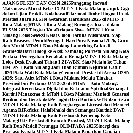
AJANG FLS3N DAN O2SN 2026
Panggung Inovasi
Matsanewa: Murid Kelas IX MTsN 1 Kota Malang Unjuk Gigi
dalam Ujian Praktik Kolaboratif
Harmoni Jimbe Hingga Unjuk
Prestasi Juara FLS3N Getarkan Hardiknas 2026 di MTsN 1
Kota Malang
MTsN 1 Kota Malang Borong 5 Juara dalam
FLS3N 2026 Tingkat Kota
Delapan Siswa MTsN 1 Kota
Malang Lolos Seleksi Ketat Calon Taruna Nusantara, Siap
Raih Beasiswa Penuh
Peringati Hari Puisi Nasional 2026, Guru
dan Murid MTsN 1 Kota Malang Launching Buku di
Gramedia
Dari Dialog ke Aksi: Sambang Polresta Malang Kota
Perkuat Pencegahan Kenakalan Remaja
MTsN 1 Kota Malang
Lolos Desk Evaluasi Tahap I ZI-WBK, Siap Melaju ke Tahap
II
MTsN 1 Kota Malang Jadi Tuan Rumah Kejurkot Catur
2026 Piala Wali Kota Malang
Gemuruh Prestasi di Arena O2SN
2026: Satu Atlet MTsN 1 Kota Malang Melaju Tingkat
Provinsi
Hari Pertama UM 2026 di MTsN 1 Kota Malang:
Integrasi Kecerdasan Digital dan Kekuatan Spiritual
Semangat
Kartini Menggema di MTsN 1 Kota Malang: Menjadi Generasi
Berilmu dan Berakhlak
Peringati Hari Kartini, GTK dan Siswa
MTsN 1 Kota Malang Raih Penghargaan Literasi dari Menteri
Agama RI
Refleksi Halalbihalal dan Semangat Kartini: DWP
MTsN 1 Kota Malang Raih Prestasi di Kemenag Kota
Malang
Ukir Prestasi di Kancah Provinsi, MTsN 1 Kota Malang
Raih Dua Medali Perunggu OLIMPABA 2026
Sinergi dan
Prestasi: Kepala MTsN 1 Kota Malang Paparkan Capaian