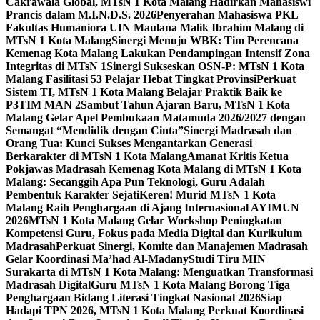
Cakrawala Global, MTsN 1 Kota Malang Hadirkan Mahasiswi
Prancis dalam M.I.N.D.S. 2026
Penyerahan Mahasiswa PKL
Fakultas Humaniora UIN Maulana Malik Ibrahim Malang di
MTsN 1 Kota Malang
Sinergi Menuju WBK: Tim Perencana
Kemenag Kota Malang Lakukan Pendampingan Intensif Zona
Integritas di MTsN 1
Sinergi Sukseskan OSN-P: MTsN 1 Kota
Malang Fasilitasi 53 Pelajar Hebat Tingkat Provinsi
Perkuat
Sistem TI, MTsN 1 Kota Malang Belajar Praktik Baik ke
P3TIM MAN 2
Sambut Tahun Ajaran Baru, MTsN 1 Kota
Malang Gelar Apel Pembukaan Matamuda 2026/2027 dengan
Semangat “Mendidik dengan Cinta”
Sinergi Madrasah dan
Orang Tua: Kunci Sukses Mengantarkan Generasi
Berkarakter di MTsN 1 Kota Malang
Amanat Kritis Ketua
Pokjawas Madrasah Kemenag Kota Malang di MTsN 1 Kota
Malang: Secanggih Apa Pun Teknologi, Guru Adalah
Pembentuk Karakter Sejati
Keren! Murid MTsN 1 Kota
Malang Raih Penghargaan di Ajang Internasional AYIMUN
2026
MTsN 1 Kota Malang Gelar Workshop Peningkatan
Kompetensi Guru, Fokus pada Media Digital dan Kurikulum
Madrasah
Perkuat Sinergi, Komite dan Manajemen Madrasah
Gelar Koordinasi Ma’had Al-Madany
Studi Tiru MIN
Surakarta di MTsN 1 Kota Malang: Menguatkan Transformasi
Madrasah Digital
Guru MTsN 1 Kota Malang Borong Tiga
Penghargaan Bidang Literasi Tingkat Nasional 2026
Siap
Hadapi TPN 2026, MTsN 1 Kota Malang Perkuat Koordinasi