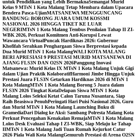
untuk Pendidikan yang Lebih Bermakna
Semangat Murid
Kelas 9 MTsN 1 Kota Malang Tetap Membara dalam Upacara
Bendera Pasca-Ujian
MATSANEWA MENGGUNCANG
BANDUNG: BORONG JUARA UMUM KOSSMI
NASIONAL 2026 HINGGA TIKET KE LUAR
NEGERI
MTsN 1 Kota Malang Tembus Penilaian Tahap II ZI-
WBK 2026, Perkuat Komitmen Anti-Korupsi Lewat
Wawancara Virtual
Puncak Hardiknas 2026: Gubernur
Khofifah Serahkan Penghargaan Siswa Berprestasi kepada
Dua Murid MTsN 1 Kota Malang
WALI KOTA MALANG
BERI APRESIASI 9 PRESTASI MURID MATSANEWA DI
AJANG FLS3N DAN O2SN 2026
Panggung Inovasi
Matsanewa: Murid Kelas IX MTsN 1 Kota Malang Unjuk Gigi
dalam Ujian Praktik Kolaboratif
Harmoni Jimbe Hingga Unjuk
Prestasi Juara FLS3N Getarkan Hardiknas 2026 di MTsN 1
Kota Malang
MTsN 1 Kota Malang Borong 5 Juara dalam
FLS3N 2026 Tingkat Kota
Delapan Siswa MTsN 1 Kota
Malang Lolos Seleksi Ketat Calon Taruna Nusantara, Siap
Raih Beasiswa Penuh
Peringati Hari Puisi Nasional 2026, Guru
dan Murid MTsN 1 Kota Malang Launching Buku di
Gramedia
Dari Dialog ke Aksi: Sambang Polresta Malang Kota
Perkuat Pencegahan Kenakalan Remaja
MTsN 1 Kota Malang
Lolos Desk Evaluasi Tahap I ZI-WBK, Siap Melaju ke Tahap
II
MTsN 1 Kota Malang Jadi Tuan Rumah Kejurkot Catur
2026 Piala Wali Kota Malang
Gemuruh Prestasi di Arena O2SN