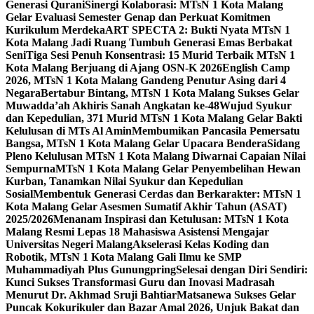
Generasi Qurani
Sinergi Kolaborasi: MTsN 1 Kota Malang
Gelar Evaluasi Semester Genap dan Perkuat Komitmen
Kurikulum Merdeka
ART SPECTA 2: Bukti Nyata MTsN 1
Kota Malang Jadi Ruang Tumbuh Generasi Emas Berbakat
Seni
Tiga Sesi Penuh Konsentrasi: 15 Murid Terbaik MTsN 1
Kota Malang Berjuang di Ajang OSN-K 2026
English Camp
2026, MTsN 1 Kota Malang Gandeng Penutur Asing dari 4
Negara
Bertabur Bintang, MTsN 1 Kota Malang Sukses Gelar
Muwadda’ah Akhiris Sanah Angkatan ke-48
Wujud Syukur
dan Kepedulian, 371 Murid MTsN 1 Kota Malang Gelar Bakti
Kelulusan di MTs Al Amin
Membumikan Pancasila Pemersatu
Bangsa, MTsN 1 Kota Malang Gelar Upacara Bendera
Sidang
Pleno Kelulusan MTsN 1 Kota Malang Diwarnai Capaian Nilai
Sempurna
MTsN 1 Kota Malang Gelar Penyembelihan Hewan
Kurban, Tanamkan Nilai Syukur dan Kepedulian
Sosial
Membentuk Generasi Cerdas dan Berkarakter: MTsN 1
Kota Malang Gelar Asesmen Sumatif Akhir Tahun (ASAT)
2025/2026
Menanam Inspirasi dan Ketulusan: MTsN 1 Kota
Malang Resmi Lepas 18 Mahasiswa Asistensi Mengajar
Universitas Negeri Malang
Akselerasi Kelas Koding dan
Robotik, MTsN 1 Kota Malang Gali Ilmu ke SMP
Muhammadiyah Plus Gunungpring
Selesai dengan Diri Sendiri:
Kunci Sukses Transformasi Guru dan Inovasi Madrasah
Menurut Dr. Akhmad Sruji Bahtiar
Matsanewa Sukses Gelar
Puncak Kokurikuler dan Bazar Amal 2026, Unjuk Bakat dan