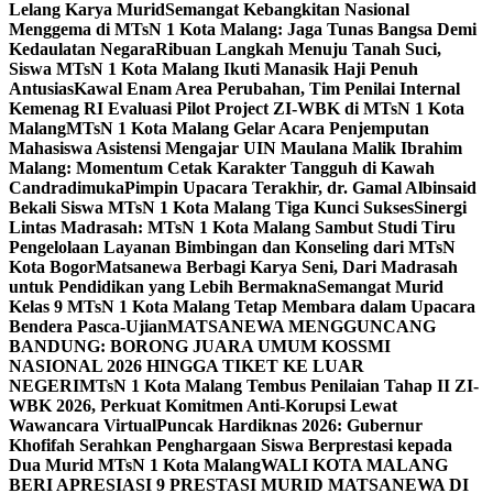
Lelang Karya Murid
Semangat Kebangkitan Nasional
Menggema di MTsN 1 Kota Malang: Jaga Tunas Bangsa Demi
Kedaulatan Negara
Ribuan Langkah Menuju Tanah Suci,
Siswa MTsN 1 Kota Malang Ikuti Manasik Haji Penuh
Antusias
Kawal Enam Area Perubahan, Tim Penilai Internal
Kemenag RI Evaluasi Pilot Project ZI-WBK di MTsN 1 Kota
Malang
MTsN 1 Kota Malang Gelar Acara Penjemputan
Mahasiswa Asistensi Mengajar UIN Maulana Malik Ibrahim
Malang: Momentum Cetak Karakter Tangguh di Kawah
Candradimuka
Pimpin Upacara Terakhir, dr. Gamal Albinsaid
Bekali Siswa MTsN 1 Kota Malang Tiga Kunci Sukses
Sinergi
Lintas Madrasah: MTsN 1 Kota Malang Sambut Studi Tiru
Pengelolaan Layanan Bimbingan dan Konseling dari MTsN
Kota Bogor
Matsanewa Berbagi Karya Seni, Dari Madrasah
untuk Pendidikan yang Lebih Bermakna
Semangat Murid
Kelas 9 MTsN 1 Kota Malang Tetap Membara dalam Upacara
Bendera Pasca-Ujian
MATSANEWA MENGGUNCANG
BANDUNG: BORONG JUARA UMUM KOSSMI
NASIONAL 2026 HINGGA TIKET KE LUAR
NEGERI
MTsN 1 Kota Malang Tembus Penilaian Tahap II ZI-
WBK 2026, Perkuat Komitmen Anti-Korupsi Lewat
Wawancara Virtual
Puncak Hardiknas 2026: Gubernur
Khofifah Serahkan Penghargaan Siswa Berprestasi kepada
Dua Murid MTsN 1 Kota Malang
WALI KOTA MALANG
BERI APRESIASI 9 PRESTASI MURID MATSANEWA DI