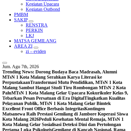
Kegiatan Upacara
Kegiatan Outbond
PMBM
SAKIP
RENSTRA
PERKIN
LKJ
MATSA GEMILANG
AREA ZI
zi – eviden
Jum. Agu 7th, 2026
Trending News:
Dorong Budaya Baca Madrasah, Alumni
MTsN 1 Kota Malang Serahkan Karya Literasi ke
Perpustakaan
Transformasi Mutu Pendidikan, MTsN 1 Kota
Malang Sambut Hangat Studi Tiru Rombongan MTsN 2 Kota
Palu
MTsN 1 Kota Malang Gelar Upacara Kokurikuler Kelas 9,
Tebarkan Pesan Persatuan di Era Digital
Tingkatkan Kualitas
Pelayanan Publik, MTsN 1 Kota Malang Gelar Bimtek
Excellent Front Office Berbasis Integritas
Kontingen
Matsanewa Raih Prestasi Gemilang di Jambore Koperasi Siswa
Kota Malang 2026
Peduli Kesehatan Mental Remaja, MTsN 1
Kota Malang Gelar Sosialisasi Deteksi Dini dan Pertolongan
Pertama Luka Psikologis
Gemilang di Kancah Nasional, Rama