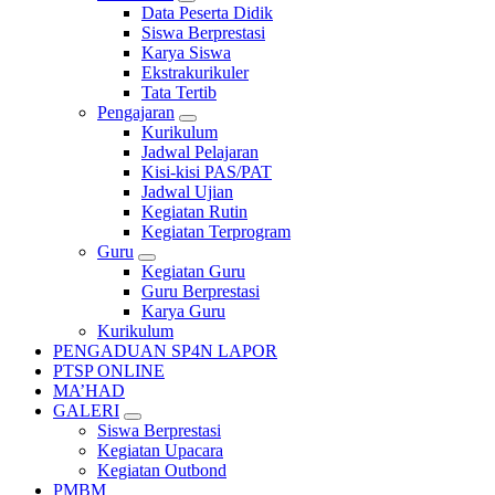
Data Peserta Didik
Siswa Berprestasi
Karya Siswa
Ekstrakurikuler
Tata Tertib
Pengajaran
Kurikulum
Jadwal Pelajaran
Kisi-kisi PAS/PAT
Jadwal Ujian
Kegiatan Rutin
Kegiatan Terprogram
Guru
Kegiatan Guru
Guru Berprestasi
Karya Guru
Kurikulum
PENGADUAN SP4N LAPOR
PTSP ONLINE
MA’HAD
GALERI
Siswa Berprestasi
Kegiatan Upacara
Kegiatan Outbond
PMBM