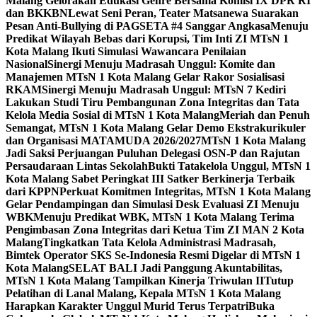
Malang Gelorakan Edukasi Genre Bersama Komisi IX DPR RI
dan BKKBN
Lewat Seni Peran, Teater Matsanewa Suarakan
Pesan Anti-Bullying di PAGSETA #4 Sanggar Angkasa
Menuju
Predikat Wilayah Bebas dari Korupsi, Tim Inti ZI MTsN 1
Kota Malang Ikuti Simulasi Wawancara Penilaian
Nasional
Sinergi Menuju Madrasah Unggul: Komite dan
Manajemen MTsN 1 Kota Malang Gelar Rakor Sosialisasi
RKAM
Sinergi Menuju Madrasah Unggul: MTsN 7 Kediri
Lakukan Studi Tiru Pembangunan Zona Integritas dan Tata
Kelola Media Sosial di MTsN 1 Kota Malang
Meriah dan Penuh
Semangat, MTsN 1 Kota Malang Gelar Demo Ekstrakurikuler
dan Organisasi MATAMUDA 2026/2027
MTsN 1 Kota Malang
Jadi Saksi Perjuangan Puluhan Delegasi OSN-P dan Rajutan
Persaudaraan Lintas Sekolah
Bukti Tatakelola Unggul, MTsN 1
Kota Malang Sabet Peringkat III Satker Berkinerja Terbaik
dari KPPN
Perkuat Komitmen Integritas, MTsN 1 Kota Malang
Gelar Pendampingan dan Simulasi Desk Evaluasi ZI Menuju
WBK
Menuju Predikat WBK, MTsN 1 Kota Malang Terima
Pengimbasan Zona Integritas dari Ketua Tim ZI MAN 2 Kota
Malang
Tingkatkan Tata Kelola Administrasi Madrasah,
Bimtek Operator SKS Se-Indonesia Resmi Digelar di MTsN 1
Kota Malang
SELAT BALI Jadi Panggung Akuntabilitas,
MTsN 1 Kota Malang Tampilkan Kinerja Triwulan II
Tutup
Pelatihan di Lanal Malang, Kepala MTsN 1 Kota Malang
Harapkan Karakter Unggul Murid Terus Terpatri
Buka