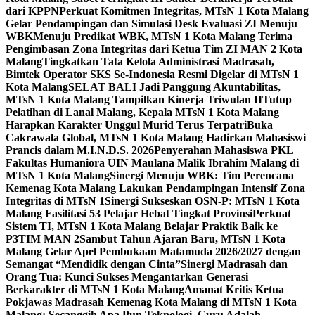
dari KPPN
Perkuat Komitmen Integritas, MTsN 1 Kota Malang
Gelar Pendampingan dan Simulasi Desk Evaluasi ZI Menuju
WBK
Menuju Predikat WBK, MTsN 1 Kota Malang Terima
Pengimbasan Zona Integritas dari Ketua Tim ZI MAN 2 Kota
Malang
Tingkatkan Tata Kelola Administrasi Madrasah,
Bimtek Operator SKS Se-Indonesia Resmi Digelar di MTsN 1
Kota Malang
SELAT BALI Jadi Panggung Akuntabilitas,
MTsN 1 Kota Malang Tampilkan Kinerja Triwulan II
Tutup
Pelatihan di Lanal Malang, Kepala MTsN 1 Kota Malang
Harapkan Karakter Unggul Murid Terus Terpatri
Buka
Cakrawala Global, MTsN 1 Kota Malang Hadirkan Mahasiswi
Prancis dalam M.I.N.D.S. 2026
Penyerahan Mahasiswa PKL
Fakultas Humaniora UIN Maulana Malik Ibrahim Malang di
MTsN 1 Kota Malang
Sinergi Menuju WBK: Tim Perencana
Kemenag Kota Malang Lakukan Pendampingan Intensif Zona
Integritas di MTsN 1
Sinergi Sukseskan OSN-P: MTsN 1 Kota
Malang Fasilitasi 53 Pelajar Hebat Tingkat Provinsi
Perkuat
Sistem TI, MTsN 1 Kota Malang Belajar Praktik Baik ke
P3TIM MAN 2
Sambut Tahun Ajaran Baru, MTsN 1 Kota
Malang Gelar Apel Pembukaan Matamuda 2026/2027 dengan
Semangat “Mendidik dengan Cinta”
Sinergi Madrasah dan
Orang Tua: Kunci Sukses Mengantarkan Generasi
Berkarakter di MTsN 1 Kota Malang
Amanat Kritis Ketua
Pokjawas Madrasah Kemenag Kota Malang di MTsN 1 Kota
Malang: Secanggih Apa Pun Teknologi, Guru Adalah