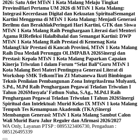
2026: Satu Atlet MTsN 1 Kota Malang Melaju Tingkat
Provinsi
Hari Pertama UM 2026 di MTsN 1 Kota Malang:
Integrasi Kecerdasan Digital dan Kekuatan Spiritual
Semangat
Kartini Menggema di MTsN 1 Kota Malang: Menjadi Generasi
Berilmu dan Berakhlak
Peringati Hari Kartini, GTK dan Siswa
MTsN 1 Kota Malang Raih Penghargaan Literasi dari Menteri
Agama RI
Refleksi Halalbihalal dan Semangat Kartini: DWP
MTsN 1 Kota Malang Raih Prestasi di Kemenag Kota
Malang
Ukir Prestasi di Kancah Provinsi, MTsN 1 Kota Malang
Raih Dua Medali Perunggu OLIMPABA 2026
Sinergi dan
Prestasi: Kepala MTsN 1 Kota Malang Paparkan Capaian
Kinerja Triwulan I dalam Forum “Selat Bali”
Guru MTsN 1
Kota Malang Beri Materi Pentingnya Generasi Literat di
Workshop SMK Telkom
Tim ZI Matsanewa Ikuti Bimbingan
Teknis Penilaian Pembangunan Zona Integritas
Irma Mulyanti,
S.Pd., M.Pd Raih Penghargaan Pegawai Teladan Triwulan I
Tahun 2026
Musyafa’ Fathun Nuha, S.Ag., M.Pd.I Raih
Penghargaan Pegawai Teladan Triwulan I Tahun 2026
Sinergi
Spiritual dan Intelektual: Murid Kelas IX MTsN 1 kota Malang
Tempuh Tes Kemampuan Akademik (TKA)
Sinergi
Membangun Generasi: MTsN 1 Kota Malang Sambut Calon
Wali Murid Baru Jalur Reguler dan Afirmasi 2026/2027
WA Only, Layanan PTSP : 0895323406730, Pengaduan :
085126495339