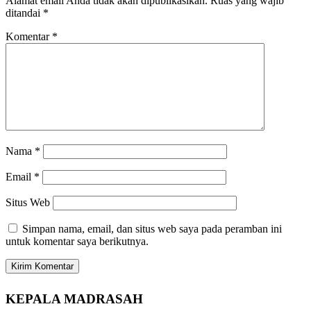
Alamat email Anda tidak akan dipublikasikan.
Ruas yang wajib
ditandai
*
Komentar
*
Nama
*
Email
*
Situs Web
Simpan nama, email, dan situs web saya pada peramban ini
untuk komentar saya berikutnya.
KEPALA MADRASAH