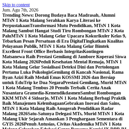
Skip to content
Jum. Agu 7th, 2026
Trending News:
Dorong Budaya Baca Madrasah, Alumni
MTsN 1 Kota Malang Serahkan Karya Literasi ke
Perpustakaan
Transformasi Mutu Pendidikan, MTsN 1 Kota
Malang Sambut Hangat Studi Tiru Rombongan MTsN 2 Kota
Palu
MTsN 1 Kota Malang Gelar Upacara Kokurikuler Kelas 9,
Tebarkan Pesan Persatuan di Era Digital
Tingkatkan Kualitas
Pelayanan Publik, MTsN 1 Kota Malang Gelar Bimtek
Excellent Front Office Berbasis Integritas
Kontingen
Matsanewa Raih Prestasi Gemilang di Jambore Koperasi Siswa
Kota Malang 2026
Peduli Kesehatan Mental Remaja, MTsN 1
Kota Malang Gelar Sosialisasi Deteksi Dini dan Pertolongan
Pertama Luka Psikologis
Gemilang di Kancah Nasional, Rama
Byan Azizi Raih Medali Emas KOSSMI 2026 dan Bersiap
untuk EduTrip ke Dua Negara
Prestasi Gemilang, Murid MTsN
1 Kota Malang Tembus 20 Penulis Terbaik Cerita Anak
Nusantara Gramedia-Kemendikdasmen
Sambut Rombongan
KKM MTsN 4 Sidoarjo, MTsN 1 Kota Malang Berbagi Praktik
Baik Manajemen Kelembagaan
Gebrakan Inovasi dan Sains,
MTsN 1 Kota Malang Raih Anugerah Pendidikan Radar
Malang 2026
Satu-Satunya Delegasi MTs, Murid MTsN 1 Kota
Malang Ukir Sejarah Amankan 3 Penghargaan Sementara di
GYIS 2026
Penuh Antusias, Civitas Akademika MTsN 1 Kota