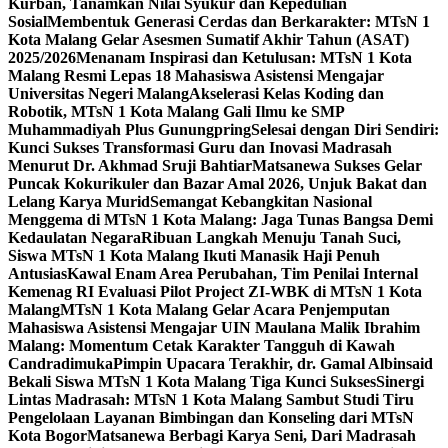
Kurban, Tanamkan Nilai Syukur dan Kepedulian
Sosial
Membentuk Generasi Cerdas dan Berkarakter: MTsN 1
Kota Malang Gelar Asesmen Sumatif Akhir Tahun (ASAT)
2025/2026
Menanam Inspirasi dan Ketulusan: MTsN 1 Kota
Malang Resmi Lepas 18 Mahasiswa Asistensi Mengajar
Universitas Negeri Malang
Akselerasi Kelas Koding dan
Robotik, MTsN 1 Kota Malang Gali Ilmu ke SMP
Muhammadiyah Plus Gunungpring
Selesai dengan Diri Sendiri:
Kunci Sukses Transformasi Guru dan Inovasi Madrasah
Menurut Dr. Akhmad Sruji Bahtiar
Matsanewa Sukses Gelar
Puncak Kokurikuler dan Bazar Amal 2026, Unjuk Bakat dan
Lelang Karya Murid
Semangat Kebangkitan Nasional
Menggema di MTsN 1 Kota Malang: Jaga Tunas Bangsa Demi
Kedaulatan Negara
Ribuan Langkah Menuju Tanah Suci,
Siswa MTsN 1 Kota Malang Ikuti Manasik Haji Penuh
Antusias
Kawal Enam Area Perubahan, Tim Penilai Internal
Kemenag RI Evaluasi Pilot Project ZI-WBK di MTsN 1 Kota
Malang
MTsN 1 Kota Malang Gelar Acara Penjemputan
Mahasiswa Asistensi Mengajar UIN Maulana Malik Ibrahim
Malang: Momentum Cetak Karakter Tangguh di Kawah
Candradimuka
Pimpin Upacara Terakhir, dr. Gamal Albinsaid
Bekali Siswa MTsN 1 Kota Malang Tiga Kunci Sukses
Sinergi
Lintas Madrasah: MTsN 1 Kota Malang Sambut Studi Tiru
Pengelolaan Layanan Bimbingan dan Konseling dari MTsN
Kota Bogor
Matsanewa Berbagi Karya Seni, Dari Madrasah