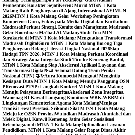
Pembentuk Karakter Sejati
Keren! Murid MTsN 1 Kota
Malang Raih Penghargaan di Ajang Internasional AYIMUN
2026
MTsN 1 Kota Malang Gelar Workshop Peningkatan
Kompetensi Guru, Fokus pada Media Digital dan Kurikulum
Madrasah
Perkuat Sinergi, Komite dan Manajemen Madrasah
Gelar Koordinasi Ma’had Al-Madany
Studi Tiru MIN
Surakarta di MTsN 1 Kota Malang: Menguatkan Transformasi
Madrasah Digital
Guru MTsN 1 Kota Malang Borong Tiga
Penghargaan Bidang Literasi Tingkat Nasional 2026
Siap
Hadapi TPN 2026, MTsN 1 Kota Malang Perkuat Koordinasi
dan Strategi Zona Integritas
Studi Tiru ke Kemenag Bantul,
MTsN 1 Kota Malang Siap Akselerasi Aplikasi Layanan dan
Transformasi Digital
✨🤝 Selamat Datang Team Penilai
Nasional (TPN) 🤝✨
Aura Kompetisi Menguat! Mengintip
Kesiapan Duta MTsN 1 Kota Malang Menuju Panggung OSN-
P
Renovasi PTSP: Langkah Konkret MTsN 1 Kota Malang
Menuju Pelayanan Berintegritas
Akselerasi Zona Integritas,
Wamenag RI Kawal Langsung Komitmen WBK-WBBM di
Lingkungan Kementerian Agama Kota Malang
Menjaga
Tradisi Lewat Prestasi: Srikandi Silat MTsN 1 Kota Malang
Melaju ke O2SN Provinsi
Wujudkan Madrasah Akuntabel dan
Melek Digital, Kanwil Kemenag Jatim Gelar Sosialisasi
Kelembagaan di MTsN 1 Kota Malang
Optimalkan Layanan
Pendidikan, MTsN 1 Kota Malang Gelar Rapat Dinas Akhir