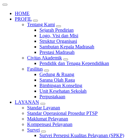
HOME
PROFIL
Tentang Kami
Sejarah Pendirian
Logo, Visi dan Misi
Struktur Organisasi
Sambutan Kepala Madrasah
Prestasi Madrasah
Civitas Akademik
Pendidik dan Tenaga Kependidikan
Fasilitas
Gedung & Ruang
Sarana Olah Raga
Bimbingan Konseling
Unit Kesehatan Sekolah
Perpustakaan
LAYANAN
Standar Layanan
Standar Operasional Prosedur PTSP
Maklumat Pelayanan
Kompensasi Pelayanan
Survei
Survei Persepsi Kualitas Pelayanan (SPKP)