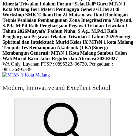
Kinerja Triwulan I dalam Forum “Selat Bali”
Guru MTsN 1
Kota Malang Beri Materi Pentingnya Generasi Literat di
Workshop SMK Telkom
Tim ZI Matsanewa Ikuti Bimbingan
Teknis Penilaian Pembangunan Zona Integritas
Irma Mulyanti,
S.Pd., M.Pd Raih Penghargaan Pegawai Teladan Triwulan I
Tahun 2026
Musyafa’ Fathun Nuha, S.Ag., M.Pd.I Raih
Penghargaan Pegawai Teladan Triwulan I Tahun 2026
Sinergi
Spiritual dan Intelektual: Murid Kelas IX MTsN 1 kota Malang
Tempuh Tes Kemampuan Akademik (TKA)
Sinergi
Membangun Generasi: MTsN 1 Kota Malang Sambut Calon
Wali Murid Baru Jalur Reguler dan Afirmasi 2026/2027
WA Only, Layanan PTSP : 0895323406730, Pengaduan :
085126495339
Modern, Innovative and Excellent School