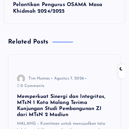
i
Pelantikan Pengurus OSAMA Masa
Khidmah 2024/2025
g
a
Related Posts
s
i
p
Tim Humas
Agustus 7, 2026
o
0 Comments
Memperkuat Sinergi dan Integritas,
s
MTsN 1 Kota Malang Terima
Kunjungan Studi Pembangunan ZI
dari MTsN 2 Madiun
MALANG – Komitmen untuk mewujudkan tata