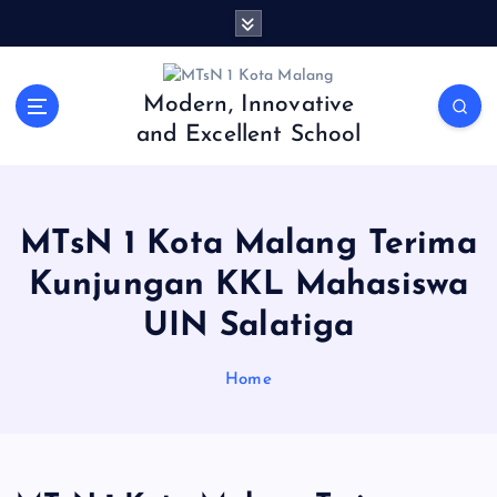
S
k
i
p
Modern, Innovative
t
and Excellent School
o
c
o
n
MTsN 1 Kota Malang Terima
t
e
Kunjungan KKL Mahasiswa
n
UIN Salatiga
t
Home