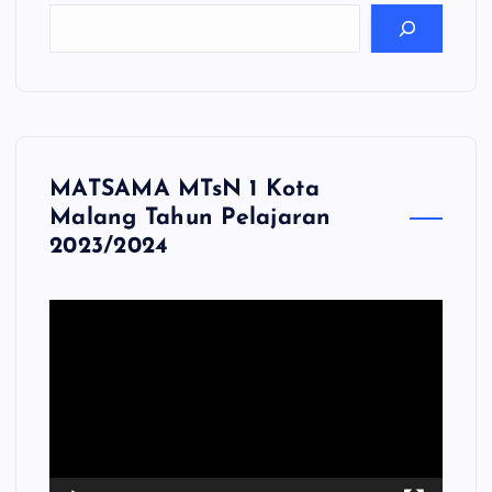
MATSAMA MTsN 1 Kota
Malang Tahun Pelajaran
2023/2024
P
e
m
u
t
a
r
V