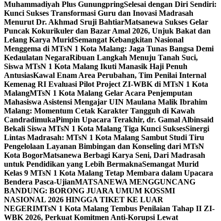
Muhammadiyah Plus Gunungpring
Selesai dengan Diri Sendiri:
Kunci Sukses Transformasi Guru dan Inovasi Madrasah
Menurut Dr. Akhmad Sruji Bahtiar
Matsanewa Sukses Gelar
Puncak Kokurikuler dan Bazar Amal 2026, Unjuk Bakat dan
Lelang Karya Murid
Semangat Kebangkitan Nasional
Menggema di MTsN 1 Kota Malang: Jaga Tunas Bangsa Demi
Kedaulatan Negara
Ribuan Langkah Menuju Tanah Suci,
Siswa MTsN 1 Kota Malang Ikuti Manasik Haji Penuh
Antusias
Kawal Enam Area Perubahan, Tim Penilai Internal
Kemenag RI Evaluasi Pilot Project ZI-WBK di MTsN 1 Kota
Malang
MTsN 1 Kota Malang Gelar Acara Penjemputan
Mahasiswa Asistensi Mengajar UIN Maulana Malik Ibrahim
Malang: Momentum Cetak Karakter Tangguh di Kawah
Candradimuka
Pimpin Upacara Terakhir, dr. Gamal Albinsaid
Bekali Siswa MTsN 1 Kota Malang Tiga Kunci Sukses
Sinergi
Lintas Madrasah: MTsN 1 Kota Malang Sambut Studi Tiru
Pengelolaan Layanan Bimbingan dan Konseling dari MTsN
Kota Bogor
Matsanewa Berbagi Karya Seni, Dari Madrasah
untuk Pendidikan yang Lebih Bermakna
Semangat Murid
Kelas 9 MTsN 1 Kota Malang Tetap Membara dalam Upacara
Bendera Pasca-Ujian
MATSANEWA MENGGUNCANG
BANDUNG: BORONG JUARA UMUM KOSSMI
NASIONAL 2026 HINGGA TIKET KE LUAR
NEGERI
MTsN 1 Kota Malang Tembus Penilaian Tahap II ZI-
WBK 2026, Perkuat Komitmen Anti-Korupsi Lewat