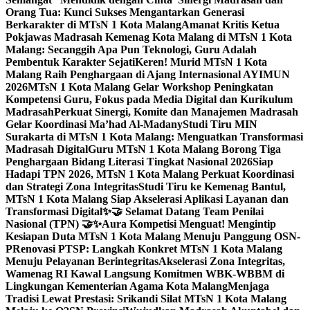
Orang Tua: Kunci Sukses Mengantarkan Generasi
Berkarakter di MTsN 1 Kota Malang
Amanat Kritis Ketua
Pokjawas Madrasah Kemenag Kota Malang di MTsN 1 Kota
Malang: Secanggih Apa Pun Teknologi, Guru Adalah
Pembentuk Karakter Sejati
Keren! Murid MTsN 1 Kota
Malang Raih Penghargaan di Ajang Internasional AYIMUN
2026
MTsN 1 Kota Malang Gelar Workshop Peningkatan
Kompetensi Guru, Fokus pada Media Digital dan Kurikulum
Madrasah
Perkuat Sinergi, Komite dan Manajemen Madrasah
Gelar Koordinasi Ma’had Al-Madany
Studi Tiru MIN
Surakarta di MTsN 1 Kota Malang: Menguatkan Transformasi
Madrasah Digital
Guru MTsN 1 Kota Malang Borong Tiga
Penghargaan Bidang Literasi Tingkat Nasional 2026
Siap
Hadapi TPN 2026, MTsN 1 Kota Malang Perkuat Koordinasi
dan Strategi Zona Integritas
Studi Tiru ke Kemenag Bantul,
MTsN 1 Kota Malang Siap Akselerasi Aplikasi Layanan dan
Transformasi Digital
✨🤝 Selamat Datang Team Penilai
Nasional (TPN) 🤝✨
Aura Kompetisi Menguat! Mengintip
Kesiapan Duta MTsN 1 Kota Malang Menuju Panggung OSN-
P
Renovasi PTSP: Langkah Konkret MTsN 1 Kota Malang
Menuju Pelayanan Berintegritas
Akselerasi Zona Integritas,
Wamenag RI Kawal Langsung Komitmen WBK-WBBM di
Lingkungan Kementerian Agama Kota Malang
Menjaga
Tradisi Lewat Prestasi: Srikandi Silat MTsN 1 Kota Malang