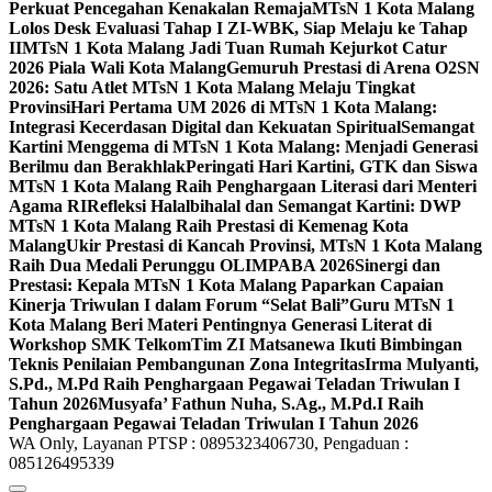
Perkuat Pencegahan Kenakalan Remaja
MTsN 1 Kota Malang
Lolos Desk Evaluasi Tahap I ZI-WBK, Siap Melaju ke Tahap
II
MTsN 1 Kota Malang Jadi Tuan Rumah Kejurkot Catur
2026 Piala Wali Kota Malang
Gemuruh Prestasi di Arena O2SN
2026: Satu Atlet MTsN 1 Kota Malang Melaju Tingkat
Provinsi
Hari Pertama UM 2026 di MTsN 1 Kota Malang:
Integrasi Kecerdasan Digital dan Kekuatan Spiritual
Semangat
Kartini Menggema di MTsN 1 Kota Malang: Menjadi Generasi
Berilmu dan Berakhlak
Peringati Hari Kartini, GTK dan Siswa
MTsN 1 Kota Malang Raih Penghargaan Literasi dari Menteri
Agama RI
Refleksi Halalbihalal dan Semangat Kartini: DWP
MTsN 1 Kota Malang Raih Prestasi di Kemenag Kota
Malang
Ukir Prestasi di Kancah Provinsi, MTsN 1 Kota Malang
Raih Dua Medali Perunggu OLIMPABA 2026
Sinergi dan
Prestasi: Kepala MTsN 1 Kota Malang Paparkan Capaian
Kinerja Triwulan I dalam Forum “Selat Bali”
Guru MTsN 1
Kota Malang Beri Materi Pentingnya Generasi Literat di
Workshop SMK Telkom
Tim ZI Matsanewa Ikuti Bimbingan
Teknis Penilaian Pembangunan Zona Integritas
Irma Mulyanti,
S.Pd., M.Pd Raih Penghargaan Pegawai Teladan Triwulan I
Tahun 2026
Musyafa’ Fathun Nuha, S.Ag., M.Pd.I Raih
Penghargaan Pegawai Teladan Triwulan I Tahun 2026
WA Only, Layanan PTSP : 0895323406730, Pengaduan :
085126495339