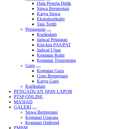
Data Peserta Didik
Siswa Berprestasi
Karya Siswa
Ekstrakurikuler
Tata Tertib
Pengajaran
Kurikulum
Jadwal Pelajaran
Kisi-kisi PAS/PAT
Jadwal Ujian
Kegiatan Rutin
Kegiatan Terprogram
Guru
Kegiatan Guru
Guru Berprestasi
Karya Guru
Kurikulum
PENGADUAN SP4N LAPOR
PTSP ONLINE
MA’HAD
GALERI
Siswa Berprestasi
Kegiatan Upacara
Kegiatan Outbond
PMBM