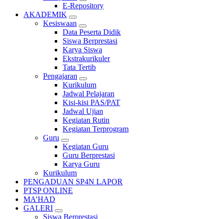
E-Repository
AKADEMIK
Kesiswaan
Data Peserta Didik
Siswa Berprestasi
Karya Siswa
Ekstrakurikuler
Tata Tertib
Pengajaran
Kurikulum
Jadwal Pelajaran
Kisi-kisi PAS/PAT
Jadwal Ujian
Kegiatan Rutin
Kegiatan Terprogram
Guru
Kegiatan Guru
Guru Berprestasi
Karya Guru
Kurikulum
PENGADUAN SP4N LAPOR
PTSP ONLINE
MA’HAD
GALERI
Siswa Berprestasi