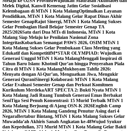
Melaju ke O2SN Provinsi
Wujudkan Madrasah Akuntabel dan
Melek Digital, Kanwil Kemenag Jatim Gelar Sosialisasi
Kelembagaan di MTsN 1 Kota Malang
Optimalkan Layanan
Pendidikan, MTsN 1 Kota Malang Gelar Rapat Dinas Akhir
Semester Genap
Rajut Sinergi, MTsN 1 Kota Malang Sukses
Gelar Pembagian Hasil Belajar Semester Genap TA
2025/2026
Satu dari Dua MTs di Indonesia, MTsN 1 Kota
Malang Siap Melaju ke Penilaian Nasional Zona
Integritas
Kobarkan Semangat PAWS 2026, OSIM MTsN 1
Kota Malang Sukses Gelar Pembukaan Class Meeting yang
Edukatif dan Kompetitif
M*STAR OLYMPIAD: Wujudkan
Generasi Unggul MTsN 1 Kota Malang
Menggali Inspirasi di
Tahun Baru Islam: Khotmil Qur’an hingga Penyerahan Piala
Citra di MTsN 1 Kota Malang
Mukhoyam Tahfiz 2026:
Menyatu dengan Al-Qur’an, Menguatkan Jiwa, Mengukir
Generasi Qurani
Sinergi Kolaborasi: MTsN 1 Kota Malang
Gelar Evaluasi Semester Genap dan Perkuat Komitmen
Kurikulum Merdeka
ART SPECTA 2: Bukti Nyata MTsN 1
Kota Malang Jadi Ruang Tumbuh Generasi Emas Berbakat
Seni
Tiga Sesi Penuh Konsentrasi: 15 Murid Terbaik MTsN 1
Kota Malang Berjuang di Ajang OSN-K 2026
English Camp
2026, MTsN 1 Kota Malang Gandeng Penutur Asing dari 4
Negara
Bertabur Bintang, MTsN 1 Kota Malang Sukses Gelar
Muwadda’ah Akhiris Sanah Angkatan ke-48
Wujud Syukur
dan Kepedulian, 371 Murid MTsN 1 Kota Malang Gelar Bakti