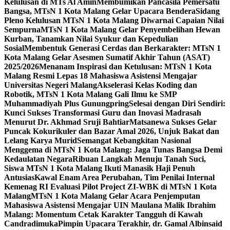
Kelulusan di MTs Al Amin
Membumikan Pancasila Pemersatu
Bangsa, MTsN 1 Kota Malang Gelar Upacara Bendera
Sidang
Pleno Kelulusan MTsN 1 Kota Malang Diwarnai Capaian Nilai
Sempurna
MTsN 1 Kota Malang Gelar Penyembelihan Hewan
Kurban, Tanamkan Nilai Syukur dan Kepedulian
Sosial
Membentuk Generasi Cerdas dan Berkarakter: MTsN 1
Kota Malang Gelar Asesmen Sumatif Akhir Tahun (ASAT)
2025/2026
Menanam Inspirasi dan Ketulusan: MTsN 1 Kota
Malang Resmi Lepas 18 Mahasiswa Asistensi Mengajar
Universitas Negeri Malang
Akselerasi Kelas Koding dan
Robotik, MTsN 1 Kota Malang Gali Ilmu ke SMP
Muhammadiyah Plus Gunungpring
Selesai dengan Diri Sendiri:
Kunci Sukses Transformasi Guru dan Inovasi Madrasah
Menurut Dr. Akhmad Sruji Bahtiar
Matsanewa Sukses Gelar
Puncak Kokurikuler dan Bazar Amal 2026, Unjuk Bakat dan
Lelang Karya Murid
Semangat Kebangkitan Nasional
Menggema di MTsN 1 Kota Malang: Jaga Tunas Bangsa Demi
Kedaulatan Negara
Ribuan Langkah Menuju Tanah Suci,
Siswa MTsN 1 Kota Malang Ikuti Manasik Haji Penuh
Antusias
Kawal Enam Area Perubahan, Tim Penilai Internal
Kemenag RI Evaluasi Pilot Project ZI-WBK di MTsN 1 Kota
Malang
MTsN 1 Kota Malang Gelar Acara Penjemputan
Mahasiswa Asistensi Mengajar UIN Maulana Malik Ibrahim
Malang: Momentum Cetak Karakter Tangguh di Kawah
Candradimuka
Pimpin Upacara Terakhir, dr. Gamal Albinsaid