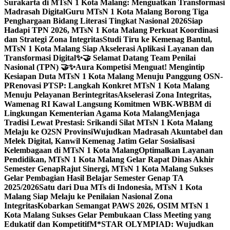
Surakarta di MTsN 1 Kota Malang: Menguatkan Transformasi
Madrasah Digital
Guru MTsN 1 Kota Malang Borong Tiga
Penghargaan Bidang Literasi Tingkat Nasional 2026
Siap
Hadapi TPN 2026, MTsN 1 Kota Malang Perkuat Koordinasi
dan Strategi Zona Integritas
Studi Tiru ke Kemenag Bantul,
MTsN 1 Kota Malang Siap Akselerasi Aplikasi Layanan dan
Transformasi Digital
✨🤝 Selamat Datang Team Penilai
Nasional (TPN) 🤝✨
Aura Kompetisi Menguat! Mengintip
Kesiapan Duta MTsN 1 Kota Malang Menuju Panggung OSN-
P
Renovasi PTSP: Langkah Konkret MTsN 1 Kota Malang
Menuju Pelayanan Berintegritas
Akselerasi Zona Integritas,
Wamenag RI Kawal Langsung Komitmen WBK-WBBM di
Lingkungan Kementerian Agama Kota Malang
Menjaga
Tradisi Lewat Prestasi: Srikandi Silat MTsN 1 Kota Malang
Melaju ke O2SN Provinsi
Wujudkan Madrasah Akuntabel dan
Melek Digital, Kanwil Kemenag Jatim Gelar Sosialisasi
Kelembagaan di MTsN 1 Kota Malang
Optimalkan Layanan
Pendidikan, MTsN 1 Kota Malang Gelar Rapat Dinas Akhir
Semester Genap
Rajut Sinergi, MTsN 1 Kota Malang Sukses
Gelar Pembagian Hasil Belajar Semester Genap TA
2025/2026
Satu dari Dua MTs di Indonesia, MTsN 1 Kota
Malang Siap Melaju ke Penilaian Nasional Zona
Integritas
Kobarkan Semangat PAWS 2026, OSIM MTsN 1
Kota Malang Sukses Gelar Pembukaan Class Meeting yang
Edukatif dan Kompetitif
M*STAR OLYMPIAD: Wujudkan