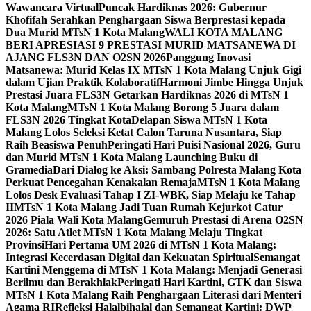
Wawancara Virtual
Puncak Hardiknas 2026: Gubernur
Khofifah Serahkan Penghargaan Siswa Berprestasi kepada
Dua Murid MTsN 1 Kota Malang
WALI KOTA MALANG
BERI APRESIASI 9 PRESTASI MURID MATSANEWA DI
AJANG FLS3N DAN O2SN 2026
Panggung Inovasi
Matsanewa: Murid Kelas IX MTsN 1 Kota Malang Unjuk Gigi
dalam Ujian Praktik Kolaboratif
Harmoni Jimbe Hingga Unjuk
Prestasi Juara FLS3N Getarkan Hardiknas 2026 di MTsN 1
Kota Malang
MTsN 1 Kota Malang Borong 5 Juara dalam
FLS3N 2026 Tingkat Kota
Delapan Siswa MTsN 1 Kota
Malang Lolos Seleksi Ketat Calon Taruna Nusantara, Siap
Raih Beasiswa Penuh
Peringati Hari Puisi Nasional 2026, Guru
dan Murid MTsN 1 Kota Malang Launching Buku di
Gramedia
Dari Dialog ke Aksi: Sambang Polresta Malang Kota
Perkuat Pencegahan Kenakalan Remaja
MTsN 1 Kota Malang
Lolos Desk Evaluasi Tahap I ZI-WBK, Siap Melaju ke Tahap
II
MTsN 1 Kota Malang Jadi Tuan Rumah Kejurkot Catur
2026 Piala Wali Kota Malang
Gemuruh Prestasi di Arena O2SN
2026: Satu Atlet MTsN 1 Kota Malang Melaju Tingkat
Provinsi
Hari Pertama UM 2026 di MTsN 1 Kota Malang:
Integrasi Kecerdasan Digital dan Kekuatan Spiritual
Semangat
Kartini Menggema di MTsN 1 Kota Malang: Menjadi Generasi
Berilmu dan Berakhlak
Peringati Hari Kartini, GTK dan Siswa
MTsN 1 Kota Malang Raih Penghargaan Literasi dari Menteri
Agama RI
Refleksi Halalbihalal dan Semangat Kartini: DWP