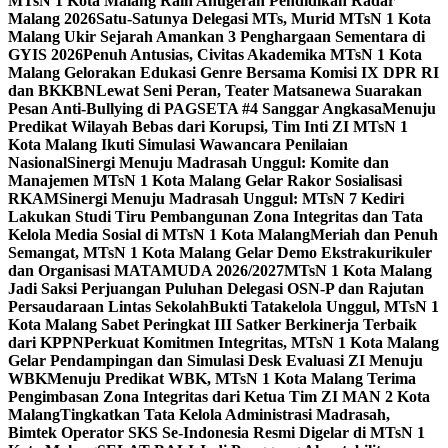
MTsN 1 Kota Malang Raih Anugerah Pendidikan Radar
Malang 2026
Satu-Satunya Delegasi MTs, Murid MTsN 1 Kota
Malang Ukir Sejarah Amankan 3 Penghargaan Sementara di
GYIS 2026
Penuh Antusias, Civitas Akademika MTsN 1 Kota
Malang Gelorakan Edukasi Genre Bersama Komisi IX DPR RI
dan BKKBN
Lewat Seni Peran, Teater Matsanewa Suarakan
Pesan Anti-Bullying di PAGSETA #4 Sanggar Angkasa
Menuju
Predikat Wilayah Bebas dari Korupsi, Tim Inti ZI MTsN 1
Kota Malang Ikuti Simulasi Wawancara Penilaian
Nasional
Sinergi Menuju Madrasah Unggul: Komite dan
Manajemen MTsN 1 Kota Malang Gelar Rakor Sosialisasi
RKAM
Sinergi Menuju Madrasah Unggul: MTsN 7 Kediri
Lakukan Studi Tiru Pembangunan Zona Integritas dan Tata
Kelola Media Sosial di MTsN 1 Kota Malang
Meriah dan Penuh
Semangat, MTsN 1 Kota Malang Gelar Demo Ekstrakurikuler
dan Organisasi MATAMUDA 2026/2027
MTsN 1 Kota Malang
Jadi Saksi Perjuangan Puluhan Delegasi OSN-P dan Rajutan
Persaudaraan Lintas Sekolah
Bukti Tatakelola Unggul, MTsN 1
Kota Malang Sabet Peringkat III Satker Berkinerja Terbaik
dari KPPN
Perkuat Komitmen Integritas, MTsN 1 Kota Malang
Gelar Pendampingan dan Simulasi Desk Evaluasi ZI Menuju
WBK
Menuju Predikat WBK, MTsN 1 Kota Malang Terima
Pengimbasan Zona Integritas dari Ketua Tim ZI MAN 2 Kota
Malang
Tingkatkan Tata Kelola Administrasi Madrasah,
Bimtek Operator SKS Se-Indonesia Resmi Digelar di MTsN 1