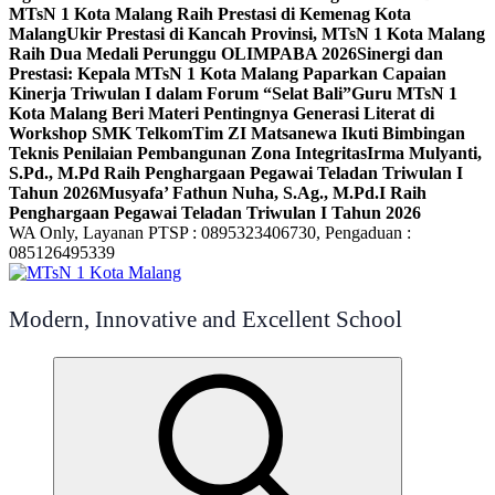
MTsN 1 Kota Malang Raih Prestasi di Kemenag Kota
Malang
Ukir Prestasi di Kancah Provinsi, MTsN 1 Kota Malang
Raih Dua Medali Perunggu OLIMPABA 2026
Sinergi dan
Prestasi: Kepala MTsN 1 Kota Malang Paparkan Capaian
Kinerja Triwulan I dalam Forum “Selat Bali”
Guru MTsN 1
Kota Malang Beri Materi Pentingnya Generasi Literat di
Workshop SMK Telkom
Tim ZI Matsanewa Ikuti Bimbingan
Teknis Penilaian Pembangunan Zona Integritas
Irma Mulyanti,
S.Pd., M.Pd Raih Penghargaan Pegawai Teladan Triwulan I
Tahun 2026
Musyafa’ Fathun Nuha, S.Ag., M.Pd.I Raih
Penghargaan Pegawai Teladan Triwulan I Tahun 2026
WA Only, Layanan PTSP : 0895323406730, Pengaduan :
085126495339
Modern, Innovative and Excellent School