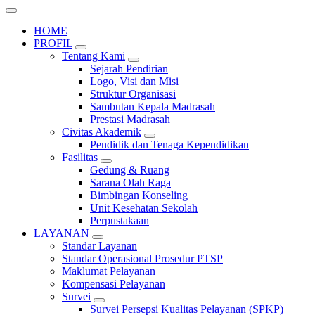
HOME
PROFIL
Tentang Kami
Sejarah Pendirian
Logo, Visi dan Misi
Struktur Organisasi
Sambutan Kepala Madrasah
Prestasi Madrasah
Civitas Akademik
Pendidik dan Tenaga Kependidikan
Fasilitas
Gedung & Ruang
Sarana Olah Raga
Bimbingan Konseling
Unit Kesehatan Sekolah
Perpustakaan
LAYANAN
Standar Layanan
Standar Operasional Prosedur PTSP
Maklumat Pelayanan
Kompensasi Pelayanan
Survei
Survei Persepsi Kualitas Pelayanan (SPKP)