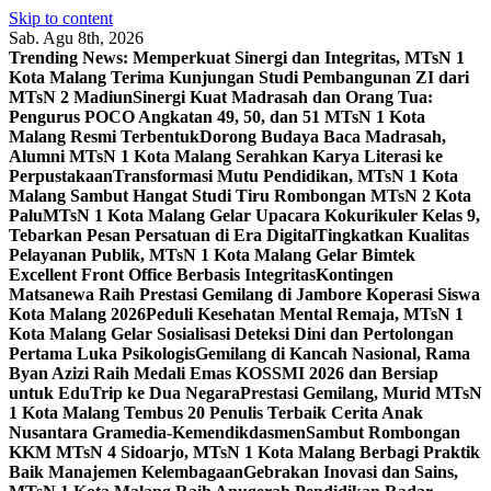
Skip to content
Sab. Agu 8th, 2026
Trending News:
Memperkuat Sinergi dan Integritas, MTsN 1
Kota Malang Terima Kunjungan Studi Pembangunan ZI dari
MTsN 2 Madiun
Sinergi Kuat Madrasah dan Orang Tua:
Pengurus POCO Angkatan 49, 50, dan 51 MTsN 1 Kota
Malang Resmi Terbentuk
Dorong Budaya Baca Madrasah,
Alumni MTsN 1 Kota Malang Serahkan Karya Literasi ke
Perpustakaan
Transformasi Mutu Pendidikan, MTsN 1 Kota
Malang Sambut Hangat Studi Tiru Rombongan MTsN 2 Kota
Palu
MTsN 1 Kota Malang Gelar Upacara Kokurikuler Kelas 9,
Tebarkan Pesan Persatuan di Era Digital
Tingkatkan Kualitas
Pelayanan Publik, MTsN 1 Kota Malang Gelar Bimtek
Excellent Front Office Berbasis Integritas
Kontingen
Matsanewa Raih Prestasi Gemilang di Jambore Koperasi Siswa
Kota Malang 2026
Peduli Kesehatan Mental Remaja, MTsN 1
Kota Malang Gelar Sosialisasi Deteksi Dini dan Pertolongan
Pertama Luka Psikologis
Gemilang di Kancah Nasional, Rama
Byan Azizi Raih Medali Emas KOSSMI 2026 dan Bersiap
untuk EduTrip ke Dua Negara
Prestasi Gemilang, Murid MTsN
1 Kota Malang Tembus 20 Penulis Terbaik Cerita Anak
Nusantara Gramedia-Kemendikdasmen
Sambut Rombongan
KKM MTsN 4 Sidoarjo, MTsN 1 Kota Malang Berbagi Praktik
Baik Manajemen Kelembagaan
Gebrakan Inovasi dan Sains,