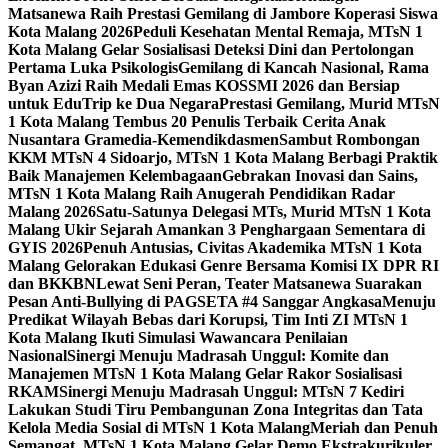
Matsanewa Raih Prestasi Gemilang di Jambore Koperasi Siswa
Kota Malang 2026
Peduli Kesehatan Mental Remaja, MTsN 1
Kota Malang Gelar Sosialisasi Deteksi Dini dan Pertolongan
Pertama Luka Psikologis
Gemilang di Kancah Nasional, Rama
Byan Azizi Raih Medali Emas KOSSMI 2026 dan Bersiap
untuk EduTrip ke Dua Negara
Prestasi Gemilang, Murid MTsN
1 Kota Malang Tembus 20 Penulis Terbaik Cerita Anak
Nusantara Gramedia-Kemendikdasmen
Sambut Rombongan
KKM MTsN 4 Sidoarjo, MTsN 1 Kota Malang Berbagi Praktik
Baik Manajemen Kelembagaan
Gebrakan Inovasi dan Sains,
MTsN 1 Kota Malang Raih Anugerah Pendidikan Radar
Malang 2026
Satu-Satunya Delegasi MTs, Murid MTsN 1 Kota
Malang Ukir Sejarah Amankan 3 Penghargaan Sementara di
GYIS 2026
Penuh Antusias, Civitas Akademika MTsN 1 Kota
Malang Gelorakan Edukasi Genre Bersama Komisi IX DPR RI
dan BKKBN
Lewat Seni Peran, Teater Matsanewa Suarakan
Pesan Anti-Bullying di PAGSETA #4 Sanggar Angkasa
Menuju
Predikat Wilayah Bebas dari Korupsi, Tim Inti ZI MTsN 1
Kota Malang Ikuti Simulasi Wawancara Penilaian
Nasional
Sinergi Menuju Madrasah Unggul: Komite dan
Manajemen MTsN 1 Kota Malang Gelar Rakor Sosialisasi
RKAM
Sinergi Menuju Madrasah Unggul: MTsN 7 Kediri
Lakukan Studi Tiru Pembangunan Zona Integritas dan Tata
Kelola Media Sosial di MTsN 1 Kota Malang
Meriah dan Penuh
Semangat, MTsN 1 Kota Malang Gelar Demo Ekstrakurikuler