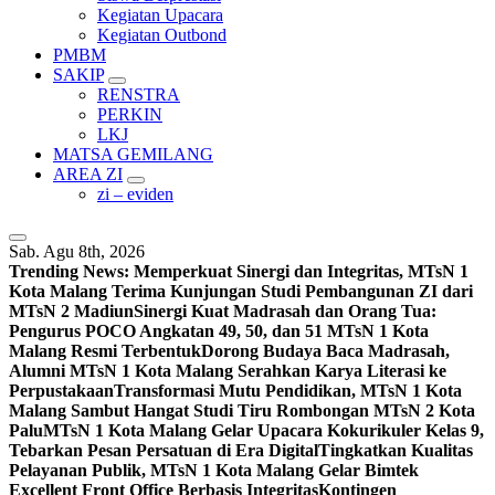
Kegiatan Upacara
Kegiatan Outbond
PMBM
SAKIP
RENSTRA
PERKIN
LKJ
MATSA GEMILANG
AREA ZI
zi – eviden
Sab. Agu 8th, 2026
Trending News:
Memperkuat Sinergi dan Integritas, MTsN 1
Kota Malang Terima Kunjungan Studi Pembangunan ZI dari
MTsN 2 Madiun
Sinergi Kuat Madrasah dan Orang Tua:
Pengurus POCO Angkatan 49, 50, dan 51 MTsN 1 Kota
Malang Resmi Terbentuk
Dorong Budaya Baca Madrasah,
Alumni MTsN 1 Kota Malang Serahkan Karya Literasi ke
Perpustakaan
Transformasi Mutu Pendidikan, MTsN 1 Kota
Malang Sambut Hangat Studi Tiru Rombongan MTsN 2 Kota
Palu
MTsN 1 Kota Malang Gelar Upacara Kokurikuler Kelas 9,
Tebarkan Pesan Persatuan di Era Digital
Tingkatkan Kualitas
Pelayanan Publik, MTsN 1 Kota Malang Gelar Bimtek
Excellent Front Office Berbasis Integritas
Kontingen