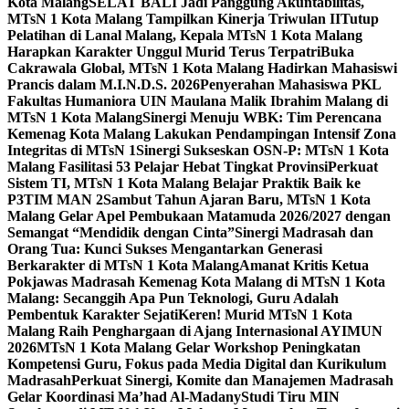
Kota Malang
SELAT BALI Jadi Panggung Akuntabilitas,
MTsN 1 Kota Malang Tampilkan Kinerja Triwulan II
Tutup
Pelatihan di Lanal Malang, Kepala MTsN 1 Kota Malang
Harapkan Karakter Unggul Murid Terus Terpatri
Buka
Cakrawala Global, MTsN 1 Kota Malang Hadirkan Mahasiswi
Prancis dalam M.I.N.D.S. 2026
Penyerahan Mahasiswa PKL
Fakultas Humaniora UIN Maulana Malik Ibrahim Malang di
MTsN 1 Kota Malang
Sinergi Menuju WBK: Tim Perencana
Kemenag Kota Malang Lakukan Pendampingan Intensif Zona
Integritas di MTsN 1
Sinergi Sukseskan OSN-P: MTsN 1 Kota
Malang Fasilitasi 53 Pelajar Hebat Tingkat Provinsi
Perkuat
Sistem TI, MTsN 1 Kota Malang Belajar Praktik Baik ke
P3TIM MAN 2
Sambut Tahun Ajaran Baru, MTsN 1 Kota
Malang Gelar Apel Pembukaan Matamuda 2026/2027 dengan
Semangat “Mendidik dengan Cinta”
Sinergi Madrasah dan
Orang Tua: Kunci Sukses Mengantarkan Generasi
Berkarakter di MTsN 1 Kota Malang
Amanat Kritis Ketua
Pokjawas Madrasah Kemenag Kota Malang di MTsN 1 Kota
Malang: Secanggih Apa Pun Teknologi, Guru Adalah
Pembentuk Karakter Sejati
Keren! Murid MTsN 1 Kota
Malang Raih Penghargaan di Ajang Internasional AYIMUN
2026
MTsN 1 Kota Malang Gelar Workshop Peningkatan
Kompetensi Guru, Fokus pada Media Digital dan Kurikulum
Madrasah
Perkuat Sinergi, Komite dan Manajemen Madrasah
Gelar Koordinasi Ma’had Al-Madany
Studi Tiru MIN