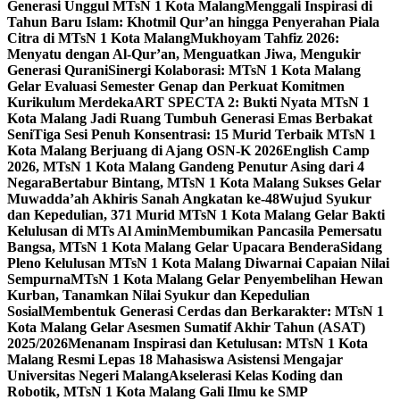
Generasi Unggul MTsN 1 Kota Malang
Menggali Inspirasi di
Tahun Baru Islam: Khotmil Qur’an hingga Penyerahan Piala
Citra di MTsN 1 Kota Malang
Mukhoyam Tahfiz 2026:
Menyatu dengan Al-Qur’an, Menguatkan Jiwa, Mengukir
Generasi Qurani
Sinergi Kolaborasi: MTsN 1 Kota Malang
Gelar Evaluasi Semester Genap dan Perkuat Komitmen
Kurikulum Merdeka
ART SPECTA 2: Bukti Nyata MTsN 1
Kota Malang Jadi Ruang Tumbuh Generasi Emas Berbakat
Seni
Tiga Sesi Penuh Konsentrasi: 15 Murid Terbaik MTsN 1
Kota Malang Berjuang di Ajang OSN-K 2026
English Camp
2026, MTsN 1 Kota Malang Gandeng Penutur Asing dari 4
Negara
Bertabur Bintang, MTsN 1 Kota Malang Sukses Gelar
Muwadda’ah Akhiris Sanah Angkatan ke-48
Wujud Syukur
dan Kepedulian, 371 Murid MTsN 1 Kota Malang Gelar Bakti
Kelulusan di MTs Al Amin
Membumikan Pancasila Pemersatu
Bangsa, MTsN 1 Kota Malang Gelar Upacara Bendera
Sidang
Pleno Kelulusan MTsN 1 Kota Malang Diwarnai Capaian Nilai
Sempurna
MTsN 1 Kota Malang Gelar Penyembelihan Hewan
Kurban, Tanamkan Nilai Syukur dan Kepedulian
Sosial
Membentuk Generasi Cerdas dan Berkarakter: MTsN 1
Kota Malang Gelar Asesmen Sumatif Akhir Tahun (ASAT)
2025/2026
Menanam Inspirasi dan Ketulusan: MTsN 1 Kota
Malang Resmi Lepas 18 Mahasiswa Asistensi Mengajar
Universitas Negeri Malang
Akselerasi Kelas Koding dan
Robotik, MTsN 1 Kota Malang Gali Ilmu ke SMP