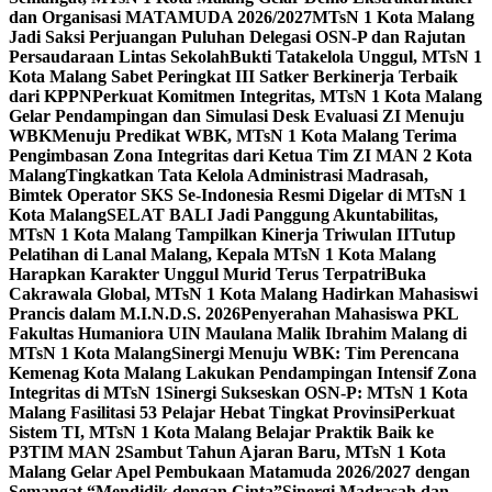
dan Organisasi MATAMUDA 2026/2027
MTsN 1 Kota Malang
Jadi Saksi Perjuangan Puluhan Delegasi OSN-P dan Rajutan
Persaudaraan Lintas Sekolah
Bukti Tatakelola Unggul, MTsN 1
Kota Malang Sabet Peringkat III Satker Berkinerja Terbaik
dari KPPN
Perkuat Komitmen Integritas, MTsN 1 Kota Malang
Gelar Pendampingan dan Simulasi Desk Evaluasi ZI Menuju
WBK
Menuju Predikat WBK, MTsN 1 Kota Malang Terima
Pengimbasan Zona Integritas dari Ketua Tim ZI MAN 2 Kota
Malang
Tingkatkan Tata Kelola Administrasi Madrasah,
Bimtek Operator SKS Se-Indonesia Resmi Digelar di MTsN 1
Kota Malang
SELAT BALI Jadi Panggung Akuntabilitas,
MTsN 1 Kota Malang Tampilkan Kinerja Triwulan II
Tutup
Pelatihan di Lanal Malang, Kepala MTsN 1 Kota Malang
Harapkan Karakter Unggul Murid Terus Terpatri
Buka
Cakrawala Global, MTsN 1 Kota Malang Hadirkan Mahasiswi
Prancis dalam M.I.N.D.S. 2026
Penyerahan Mahasiswa PKL
Fakultas Humaniora UIN Maulana Malik Ibrahim Malang di
MTsN 1 Kota Malang
Sinergi Menuju WBK: Tim Perencana
Kemenag Kota Malang Lakukan Pendampingan Intensif Zona
Integritas di MTsN 1
Sinergi Sukseskan OSN-P: MTsN 1 Kota
Malang Fasilitasi 53 Pelajar Hebat Tingkat Provinsi
Perkuat
Sistem TI, MTsN 1 Kota Malang Belajar Praktik Baik ke
P3TIM MAN 2
Sambut Tahun Ajaran Baru, MTsN 1 Kota
Malang Gelar Apel Pembukaan Matamuda 2026/2027 dengan
Semangat “Mendidik dengan Cinta”
Sinergi Madrasah dan