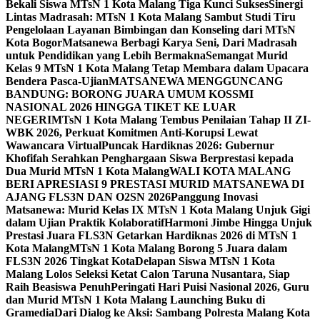
Bekali Siswa MTsN 1 Kota Malang Tiga Kunci Sukses
Sinergi
Lintas Madrasah: MTsN 1 Kota Malang Sambut Studi Tiru
Pengelolaan Layanan Bimbingan dan Konseling dari MTsN
Kota Bogor
Matsanewa Berbagi Karya Seni, Dari Madrasah
untuk Pendidikan yang Lebih Bermakna
Semangat Murid
Kelas 9 MTsN 1 Kota Malang Tetap Membara dalam Upacara
Bendera Pasca-Ujian
MATSANEWA MENGGUNCANG
BANDUNG: BORONG JUARA UMUM KOSSMI
NASIONAL 2026 HINGGA TIKET KE LUAR
NEGERI
MTsN 1 Kota Malang Tembus Penilaian Tahap II ZI-
WBK 2026, Perkuat Komitmen Anti-Korupsi Lewat
Wawancara Virtual
Puncak Hardiknas 2026: Gubernur
Khofifah Serahkan Penghargaan Siswa Berprestasi kepada
Dua Murid MTsN 1 Kota Malang
WALI KOTA MALANG
BERI APRESIASI 9 PRESTASI MURID MATSANEWA DI
AJANG FLS3N DAN O2SN 2026
Panggung Inovasi
Matsanewa: Murid Kelas IX MTsN 1 Kota Malang Unjuk Gigi
dalam Ujian Praktik Kolaboratif
Harmoni Jimbe Hingga Unjuk
Prestasi Juara FLS3N Getarkan Hardiknas 2026 di MTsN 1
Kota Malang
MTsN 1 Kota Malang Borong 5 Juara dalam
FLS3N 2026 Tingkat Kota
Delapan Siswa MTsN 1 Kota
Malang Lolos Seleksi Ketat Calon Taruna Nusantara, Siap
Raih Beasiswa Penuh
Peringati Hari Puisi Nasional 2026, Guru
dan Murid MTsN 1 Kota Malang Launching Buku di
Gramedia
Dari Dialog ke Aksi: Sambang Polresta Malang Kota