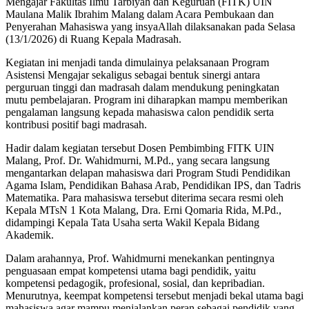
Mengajar Fakultas Ilmu Tarbiyah dan Keguruan (FITK) UIN
Maulana Malik Ibrahim Malang dalam Acara Pembukaan dan
Penyerahan Mahasiswa yang insyaAllah dilaksanakan pada Selasa
(13/1/2026) di Ruang Kepala Madrasah.
Kegiatan ini menjadi tanda dimulainya pelaksanaan Program
Asistensi Mengajar sekaligus sebagai bentuk sinergi antara
perguruan tinggi dan madrasah dalam mendukung peningkatan
mutu pembelajaran. Program ini diharapkan mampu memberikan
pengalaman langsung kepada mahasiswa calon pendidik serta
kontribusi positif bagi madrasah.
Hadir dalam kegiatan tersebut Dosen Pembimbing FITK UIN
Malang, Prof. Dr. Wahidmurni, M.Pd., yang secara langsung
mengantarkan delapan mahasiswa dari Program Studi Pendidikan
Agama Islam, Pendidikan Bahasa Arab, Pendidikan IPS, dan Tadris
Matematika. Para mahasiswa tersebut diterima secara resmi oleh
Kepala MTsN 1 Kota Malang, Dra. Erni Qomaria Rida, M.Pd.,
didampingi Kepala Tata Usaha serta Wakil Kepala Bidang
Akademik.
Dalam arahannya, Prof. Wahidmurni menekankan pentingnya
penguasaan empat kompetensi utama bagi pendidik, yaitu
kompetensi pedagogik, profesional, sosial, dan kepribadian.
Menurutnya, keempat kompetensi tersebut menjadi bekal utama bagi
mahasiswa agar mampu menjalankan peran sebagai pendidik yang