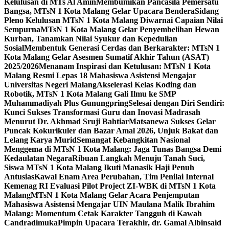
Kelulusan di MTs Al Amin
Membumikan Pancasila Pemersatu
Bangsa, MTsN 1 Kota Malang Gelar Upacara Bendera
Sidang
Pleno Kelulusan MTsN 1 Kota Malang Diwarnai Capaian Nilai
Sempurna
MTsN 1 Kota Malang Gelar Penyembelihan Hewan
Kurban, Tanamkan Nilai Syukur dan Kepedulian
Sosial
Membentuk Generasi Cerdas dan Berkarakter: MTsN 1
Kota Malang Gelar Asesmen Sumatif Akhir Tahun (ASAT)
2025/2026
Menanam Inspirasi dan Ketulusan: MTsN 1 Kota
Malang Resmi Lepas 18 Mahasiswa Asistensi Mengajar
Universitas Negeri Malang
Akselerasi Kelas Koding dan
Robotik, MTsN 1 Kota Malang Gali Ilmu ke SMP
Muhammadiyah Plus Gunungpring
Selesai dengan Diri Sendiri:
Kunci Sukses Transformasi Guru dan Inovasi Madrasah
Menurut Dr. Akhmad Sruji Bahtiar
Matsanewa Sukses Gelar
Puncak Kokurikuler dan Bazar Amal 2026, Unjuk Bakat dan
Lelang Karya Murid
Semangat Kebangkitan Nasional
Menggema di MTsN 1 Kota Malang: Jaga Tunas Bangsa Demi
Kedaulatan Negara
Ribuan Langkah Menuju Tanah Suci,
Siswa MTsN 1 Kota Malang Ikuti Manasik Haji Penuh
Antusias
Kawal Enam Area Perubahan, Tim Penilai Internal
Kemenag RI Evaluasi Pilot Project ZI-WBK di MTsN 1 Kota
Malang
MTsN 1 Kota Malang Gelar Acara Penjemputan
Mahasiswa Asistensi Mengajar UIN Maulana Malik Ibrahim
Malang: Momentum Cetak Karakter Tangguh di Kawah
Candradimuka
Pimpin Upacara Terakhir, dr. Gamal Albinsaid