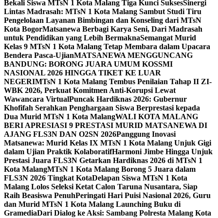
Bekali Siswa MTsN 1 Kota Malang Tiga Kunci Sukses
Sinergi
Lintas Madrasah: MTsN 1 Kota Malang Sambut Studi Tiru
Pengelolaan Layanan Bimbingan dan Konseling dari MTsN
Kota Bogor
Matsanewa Berbagi Karya Seni, Dari Madrasah
untuk Pendidikan yang Lebih Bermakna
Semangat Murid
Kelas 9 MTsN 1 Kota Malang Tetap Membara dalam Upacara
Bendera Pasca-Ujian
MATSANEWA MENGGUNCANG
BANDUNG: BORONG JUARA UMUM KOSSMI
NASIONAL 2026 HINGGA TIKET KE LUAR
NEGERI
MTsN 1 Kota Malang Tembus Penilaian Tahap II ZI-
WBK 2026, Perkuat Komitmen Anti-Korupsi Lewat
Wawancara Virtual
Puncak Hardiknas 2026: Gubernur
Khofifah Serahkan Penghargaan Siswa Berprestasi kepada
Dua Murid MTsN 1 Kota Malang
WALI KOTA MALANG
BERI APRESIASI 9 PRESTASI MURID MATSANEWA DI
AJANG FLS3N DAN O2SN 2026
Panggung Inovasi
Matsanewa: Murid Kelas IX MTsN 1 Kota Malang Unjuk Gigi
dalam Ujian Praktik Kolaboratif
Harmoni Jimbe Hingga Unjuk
Prestasi Juara FLS3N Getarkan Hardiknas 2026 di MTsN 1
Kota Malang
MTsN 1 Kota Malang Borong 5 Juara dalam
FLS3N 2026 Tingkat Kota
Delapan Siswa MTsN 1 Kota
Malang Lolos Seleksi Ketat Calon Taruna Nusantara, Siap
Raih Beasiswa Penuh
Peringati Hari Puisi Nasional 2026, Guru
dan Murid MTsN 1 Kota Malang Launching Buku di
Gramedia
Dari Dialog ke Aksi: Sambang Polresta Malang Kota