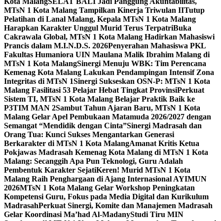
Kota Malang
SELAT BALI Jadi Panggung Akuntabilitas,
MTsN 1 Kota Malang Tampilkan Kinerja Triwulan II
Tutup
Pelatihan di Lanal Malang, Kepala MTsN 1 Kota Malang
Harapkan Karakter Unggul Murid Terus Terpatri
Buka
Cakrawala Global, MTsN 1 Kota Malang Hadirkan Mahasiswi
Prancis dalam M.I.N.D.S. 2026
Penyerahan Mahasiswa PKL
Fakultas Humaniora UIN Maulana Malik Ibrahim Malang di
MTsN 1 Kota Malang
Sinergi Menuju WBK: Tim Perencana
Kemenag Kota Malang Lakukan Pendampingan Intensif Zona
Integritas di MTsN 1
Sinergi Sukseskan OSN-P: MTsN 1 Kota
Malang Fasilitasi 53 Pelajar Hebat Tingkat Provinsi
Perkuat
Sistem TI, MTsN 1 Kota Malang Belajar Praktik Baik ke
P3TIM MAN 2
Sambut Tahun Ajaran Baru, MTsN 1 Kota
Malang Gelar Apel Pembukaan Matamuda 2026/2027 dengan
Semangat “Mendidik dengan Cinta”
Sinergi Madrasah dan
Orang Tua: Kunci Sukses Mengantarkan Generasi
Berkarakter di MTsN 1 Kota Malang
Amanat Kritis Ketua
Pokjawas Madrasah Kemenag Kota Malang di MTsN 1 Kota
Malang: Secanggih Apa Pun Teknologi, Guru Adalah
Pembentuk Karakter Sejati
Keren! Murid MTsN 1 Kota
Malang Raih Penghargaan di Ajang Internasional AYIMUN
2026
MTsN 1 Kota Malang Gelar Workshop Peningkatan
Kompetensi Guru, Fokus pada Media Digital dan Kurikulum
Madrasah
Perkuat Sinergi, Komite dan Manajemen Madrasah
Gelar Koordinasi Ma’had Al-Madany
Studi Tiru MIN