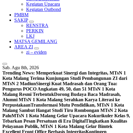
Kegiatan Upacara
Kegiatan Outbond
PMBM
SAKIP
RENSTRA
PERKIN
LKJ
MATSA GEMILANG
AREA ZI
zi – eviden
Sab. Agu 8th, 2026
Trending News:
Memperkuat Sinergi dan Integritas, MTsN 1
Kota Malang Terima Kunjungan Studi Pembangunan ZI dari
MTsN 2 Madiun
Sinergi Kuat Madrasah dan Orang Tua:
Pengurus POCO Angkatan 49, 50, dan 51 MTsN 1 Kota
Malang Resmi Terbentuk
Dorong Budaya Baca Madrasah,
Alumni MTsN 1 Kota Malang Serahkan Karya Literasi ke
Perpustakaan
Transformasi Mutu Pendidikan, MTsN 1 Kota
Malang Sambut Hangat Studi Tiru Rombongan MTsN 2 Kota
Palu
MTsN 1 Kota Malang Gelar Upacara Kokurikuler Kelas 9,
Tebarkan Pesan Persatuan di Era Digital
Tingkatkan Kualitas
Pelayanan Publik, MTsN 1 Kota Malang Gelar Bimtek
Excellent Front Office Berbasis Integritas
Kontingen