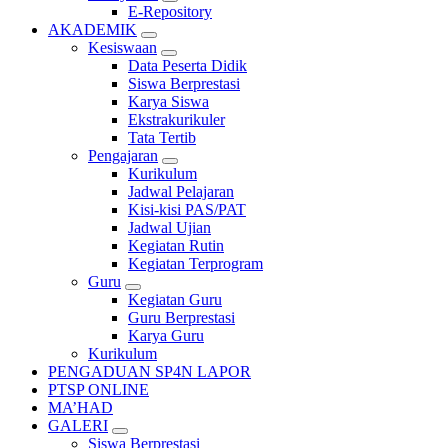
E-Repository
AKADEMIK
Kesiswaan
Data Peserta Didik
Siswa Berprestasi
Karya Siswa
Ekstrakurikuler
Tata Tertib
Pengajaran
Kurikulum
Jadwal Pelajaran
Kisi-kisi PAS/PAT
Jadwal Ujian
Kegiatan Rutin
Kegiatan Terprogram
Guru
Kegiatan Guru
Guru Berprestasi
Karya Guru
Kurikulum
PENGADUAN SP4N LAPOR
PTSP ONLINE
MA’HAD
GALERI
Siswa Berprestasi