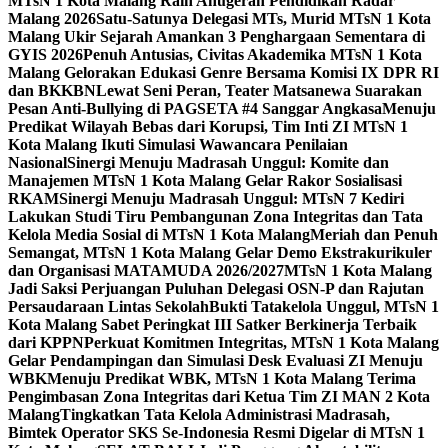
MTsN 1 Kota Malang Raih Anugerah Pendidikan Radar
Malang 2026
Satu-Satunya Delegasi MTs, Murid MTsN 1 Kota
Malang Ukir Sejarah Amankan 3 Penghargaan Sementara di
GYIS 2026
Penuh Antusias, Civitas Akademika MTsN 1 Kota
Malang Gelorakan Edukasi Genre Bersama Komisi IX DPR RI
dan BKKBN
Lewat Seni Peran, Teater Matsanewa Suarakan
Pesan Anti-Bullying di PAGSETA #4 Sanggar Angkasa
Menuju
Predikat Wilayah Bebas dari Korupsi, Tim Inti ZI MTsN 1
Kota Malang Ikuti Simulasi Wawancara Penilaian
Nasional
Sinergi Menuju Madrasah Unggul: Komite dan
Manajemen MTsN 1 Kota Malang Gelar Rakor Sosialisasi
RKAM
Sinergi Menuju Madrasah Unggul: MTsN 7 Kediri
Lakukan Studi Tiru Pembangunan Zona Integritas dan Tata
Kelola Media Sosial di MTsN 1 Kota Malang
Meriah dan Penuh
Semangat, MTsN 1 Kota Malang Gelar Demo Ekstrakurikuler
dan Organisasi MATAMUDA 2026/2027
MTsN 1 Kota Malang
Jadi Saksi Perjuangan Puluhan Delegasi OSN-P dan Rajutan
Persaudaraan Lintas Sekolah
Bukti Tatakelola Unggul, MTsN 1
Kota Malang Sabet Peringkat III Satker Berkinerja Terbaik
dari KPPN
Perkuat Komitmen Integritas, MTsN 1 Kota Malang
Gelar Pendampingan dan Simulasi Desk Evaluasi ZI Menuju
WBK
Menuju Predikat WBK, MTsN 1 Kota Malang Terima
Pengimbasan Zona Integritas dari Ketua Tim ZI MAN 2 Kota
Malang
Tingkatkan Tata Kelola Administrasi Madrasah,
Bimtek Operator SKS Se-Indonesia Resmi Digelar di MTsN 1