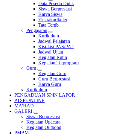
Data Peserta Didik
Siswa Berprestasi
Karya Siswa
Ekstrakurikuler
Tata Tertib
Pengajaran
Kurikulum
Jadwal Pelajaran
Kisi-kisi PAS/PAT
Jadwal Ujian
Kegiatan Rutin
Kegiatan Terprogram
Guru
Kegiatan Guru
Guru Berprestasi
Karya Guru
Kurikulum
PENGADUAN SP4N LAPOR
PTSP ONLINE
MA’HAD
GALERI
Siswa Berprestasi
Kegiatan Upacara
Kegiatan Outbond
PMBM