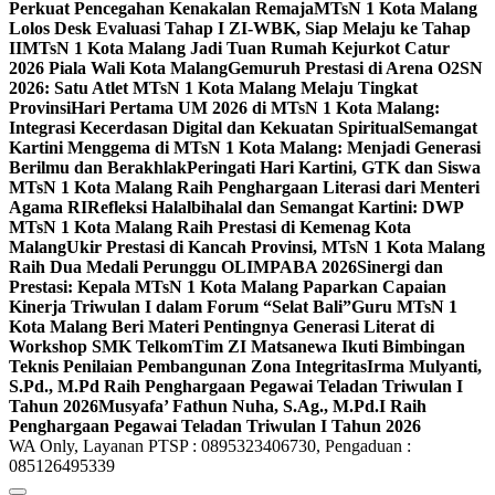
Perkuat Pencegahan Kenakalan Remaja
MTsN 1 Kota Malang
Lolos Desk Evaluasi Tahap I ZI-WBK, Siap Melaju ke Tahap
II
MTsN 1 Kota Malang Jadi Tuan Rumah Kejurkot Catur
2026 Piala Wali Kota Malang
Gemuruh Prestasi di Arena O2SN
2026: Satu Atlet MTsN 1 Kota Malang Melaju Tingkat
Provinsi
Hari Pertama UM 2026 di MTsN 1 Kota Malang:
Integrasi Kecerdasan Digital dan Kekuatan Spiritual
Semangat
Kartini Menggema di MTsN 1 Kota Malang: Menjadi Generasi
Berilmu dan Berakhlak
Peringati Hari Kartini, GTK dan Siswa
MTsN 1 Kota Malang Raih Penghargaan Literasi dari Menteri
Agama RI
Refleksi Halalbihalal dan Semangat Kartini: DWP
MTsN 1 Kota Malang Raih Prestasi di Kemenag Kota
Malang
Ukir Prestasi di Kancah Provinsi, MTsN 1 Kota Malang
Raih Dua Medali Perunggu OLIMPABA 2026
Sinergi dan
Prestasi: Kepala MTsN 1 Kota Malang Paparkan Capaian
Kinerja Triwulan I dalam Forum “Selat Bali”
Guru MTsN 1
Kota Malang Beri Materi Pentingnya Generasi Literat di
Workshop SMK Telkom
Tim ZI Matsanewa Ikuti Bimbingan
Teknis Penilaian Pembangunan Zona Integritas
Irma Mulyanti,
S.Pd., M.Pd Raih Penghargaan Pegawai Teladan Triwulan I
Tahun 2026
Musyafa’ Fathun Nuha, S.Ag., M.Pd.I Raih
Penghargaan Pegawai Teladan Triwulan I Tahun 2026
WA Only, Layanan PTSP : 0895323406730, Pengaduan :
085126495339