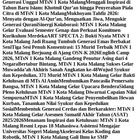
Generasi Unggul MTsN 1 Kota Malang
Menggali Inspirasi di
Tahun Baru Islam: Khotmil Qur’an hingga Penyerahan Piala
Citra di MTsN 1 Kota Malang
Mukhoyam Tahfiz 2026:
Menyatu dengan Al-Qur’an, Menguatkan Jiwa, Mengukir
Generasi Qurani
Sinergi Kolaborasi: MTsN 1 Kota Malang
Gelar Evaluasi Semester Genap dan Perkuat Komitmen
Kurikulum Merdeka
ART SPECTA 2: Bukti Nyata MTsN 1
Kota Malang Jadi Ruang Tumbuh Generasi Emas Berbakat
Seni
Tiga Sesi Penuh Konsentrasi: 15 Murid Terbaik MTsN 1
Kota Malang Berjuang di Ajang OSN-K 2026
English Camp
2026, MTsN 1 Kota Malang Gandeng Penutur Asing dari 4
Negara
Bertabur Bintang, MTsN 1 Kota Malang Sukses Gelar
Muwadda’ah Akhiris Sanah Angkatan ke-48
Wujud Syukur
dan Kepedulian, 371 Murid MTsN 1 Kota Malang Gelar Bakti
Kelulusan di MTs Al Amin
Membumikan Pancasila Pemersatu
Bangsa, MTsN 1 Kota Malang Gelar Upacara Bendera
Sidang
Pleno Kelulusan MTsN 1 Kota Malang Diwarnai Capaian Nilai
Sempurna
MTsN 1 Kota Malang Gelar Penyembelihan Hewan
Kurban, Tanamkan Nilai Syukur dan Kepedulian
Sosial
Membentuk Generasi Cerdas dan Berkarakter: MTsN 1
Kota Malang Gelar Asesmen Sumatif Akhir Tahun (ASAT)
2025/2026
Menanam Inspirasi dan Ketulusan: MTsN 1 Kota
Malang Resmi Lepas 18 Mahasiswa Asistensi Mengajar
Universitas Negeri Malang
Akselerasi Kelas Koding dan
Robotik, MTsN 1 Kota Malang Gali Ilmu ke SMP