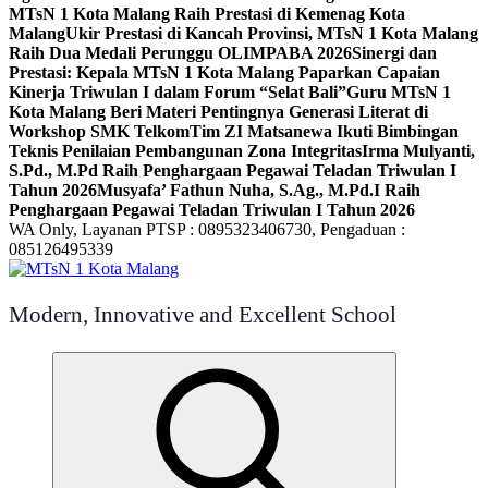
MTsN 1 Kota Malang Raih Prestasi di Kemenag Kota
Malang
Ukir Prestasi di Kancah Provinsi, MTsN 1 Kota Malang
Raih Dua Medali Perunggu OLIMPABA 2026
Sinergi dan
Prestasi: Kepala MTsN 1 Kota Malang Paparkan Capaian
Kinerja Triwulan I dalam Forum “Selat Bali”
Guru MTsN 1
Kota Malang Beri Materi Pentingnya Generasi Literat di
Workshop SMK Telkom
Tim ZI Matsanewa Ikuti Bimbingan
Teknis Penilaian Pembangunan Zona Integritas
Irma Mulyanti,
S.Pd., M.Pd Raih Penghargaan Pegawai Teladan Triwulan I
Tahun 2026
Musyafa’ Fathun Nuha, S.Ag., M.Pd.I Raih
Penghargaan Pegawai Teladan Triwulan I Tahun 2026
WA Only, Layanan PTSP : 0895323406730, Pengaduan :
085126495339
Modern, Innovative and Excellent School