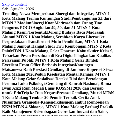
Skip to content
Sab. Agu 8th, 2026
Trending News:
Memperkuat Sinergi dan Integritas, MTsN 1
Kota Malang Terima Kunjungan Studi Pembangunan ZI dari
MTsN 2 Madiun
Sinergi Kuat Madrasah dan Orang Tua:
Pengurus POCO Angkatan 49, 50, dan 51 MTsN 1 Kota
Malang Resmi Terbentuk
Dorong Budaya Baca Madrasah,
Alumni MTsN 1 Kota Malang Serahkan Karya Literasi ke
Perpustakaan
Transformasi Mutu Pendidikan, MTsN 1 Kota
Malang Sambut Hangat Studi Tiru Rombongan MTsN 2 Kota
Palu
MTsN 1 Kota Malang Gelar Upacara Kokurikuler Kelas 9,
Tebarkan Pesan Persatuan di Era Digital
Tingkatkan Kualitas
Pelayanan Publik, MTsN 1 Kota Malang Gelar Bimtek
Excellent Front Office Berbasis Integritas
Kontingen
Matsanewa Raih Prestasi Gemilang di Jambore Koperasi Siswa
Kota Malang 2026
Peduli Kesehatan Mental Remaja, MTsN 1
Kota Malang Gelar Sosialisasi Deteksi Dini dan Pertolongan
Pertama Luka Psikologis
Gemilang di Kancah Nasional, Rama
Byan Azizi Raih Medali Emas KOSSMI 2026 dan Bersiap
untuk EduTrip ke Dua Negara
Prestasi Gemilang, Murid MTsN
1 Kota Malang Tembus 20 Penulis Terbaik Cerita Anak
Nusantara Gramedia-Kemendikdasmen
Sambut Rombongan
KKM MTsN 4 Sidoarjo, MTsN 1 Kota Malang Berbagi Praktik
Baik Manajemen Kelembagaan
Gebrakan Inovasi dan Sains,