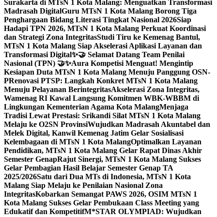
Surakarta di MTsN 1 Kota Malang: Menguatkan Transformasi
Madrasah Digital
Guru MTsN 1 Kota Malang Borong Tiga
Penghargaan Bidang Literasi Tingkat Nasional 2026
Siap
Hadapi TPN 2026, MTsN 1 Kota Malang Perkuat Koordinasi
dan Strategi Zona Integritas
Studi Tiru ke Kemenag Bantul,
MTsN 1 Kota Malang Siap Akselerasi Aplikasi Layanan dan
Transformasi Digital
✨🤝 Selamat Datang Team Penilai
Nasional (TPN) 🤝✨
Aura Kompetisi Menguat! Mengintip
Kesiapan Duta MTsN 1 Kota Malang Menuju Panggung OSN-
P
Renovasi PTSP: Langkah Konkret MTsN 1 Kota Malang
Menuju Pelayanan Berintegritas
Akselerasi Zona Integritas,
Wamenag RI Kawal Langsung Komitmen WBK-WBBM di
Lingkungan Kementerian Agama Kota Malang
Menjaga
Tradisi Lewat Prestasi: Srikandi Silat MTsN 1 Kota Malang
Melaju ke O2SN Provinsi
Wujudkan Madrasah Akuntabel dan
Melek Digital, Kanwil Kemenag Jatim Gelar Sosialisasi
Kelembagaan di MTsN 1 Kota Malang
Optimalkan Layanan
Pendidikan, MTsN 1 Kota Malang Gelar Rapat Dinas Akhir
Semester Genap
Rajut Sinergi, MTsN 1 Kota Malang Sukses
Gelar Pembagian Hasil Belajar Semester Genap TA
2025/2026
Satu dari Dua MTs di Indonesia, MTsN 1 Kota
Malang Siap Melaju ke Penilaian Nasional Zona
Integritas
Kobarkan Semangat PAWS 2026, OSIM MTsN 1
Kota Malang Sukses Gelar Pembukaan Class Meeting yang
Edukatif dan Kompetitif
M*STAR OLYMPIAD: Wujudkan