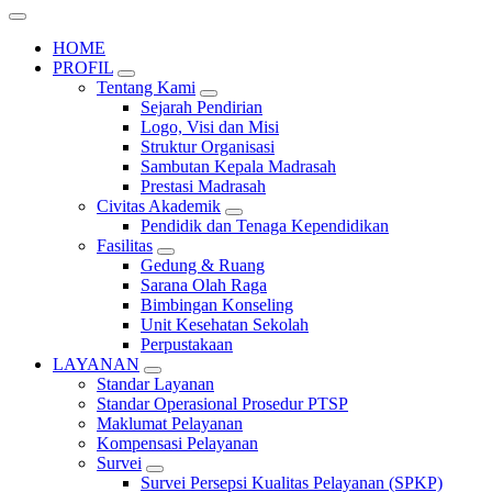
HOME
PROFIL
Tentang Kami
Sejarah Pendirian
Logo, Visi dan Misi
Struktur Organisasi
Sambutan Kepala Madrasah
Prestasi Madrasah
Civitas Akademik
Pendidik dan Tenaga Kependidikan
Fasilitas
Gedung & Ruang
Sarana Olah Raga
Bimbingan Konseling
Unit Kesehatan Sekolah
Perpustakaan
LAYANAN
Standar Layanan
Standar Operasional Prosedur PTSP
Maklumat Pelayanan
Kompensasi Pelayanan
Survei
Survei Persepsi Kualitas Pelayanan (SPKP)