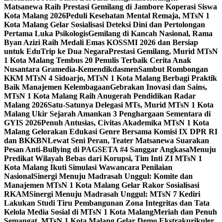
Matsanewa Raih Prestasi Gemilang di Jambore Koperasi Siswa
Kota Malang 2026
Peduli Kesehatan Mental Remaja, MTsN 1
Kota Malang Gelar Sosialisasi Deteksi Dini dan Pertolongan
Pertama Luka Psikologis
Gemilang di Kancah Nasional, Rama
Byan Azizi Raih Medali Emas KOSSMI 2026 dan Bersiap
untuk EduTrip ke Dua Negara
Prestasi Gemilang, Murid MTsN
1 Kota Malang Tembus 20 Penulis Terbaik Cerita Anak
Nusantara Gramedia-Kemendikdasmen
Sambut Rombongan
KKM MTsN 4 Sidoarjo, MTsN 1 Kota Malang Berbagi Praktik
Baik Manajemen Kelembagaan
Gebrakan Inovasi dan Sains,
MTsN 1 Kota Malang Raih Anugerah Pendidikan Radar
Malang 2026
Satu-Satunya Delegasi MTs, Murid MTsN 1 Kota
Malang Ukir Sejarah Amankan 3 Penghargaan Sementara di
GYIS 2026
Penuh Antusias, Civitas Akademika MTsN 1 Kota
Malang Gelorakan Edukasi Genre Bersama Komisi IX DPR RI
dan BKKBN
Lewat Seni Peran, Teater Matsanewa Suarakan
Pesan Anti-Bullying di PAGSETA #4 Sanggar Angkasa
Menuju
Predikat Wilayah Bebas dari Korupsi, Tim Inti ZI MTsN 1
Kota Malang Ikuti Simulasi Wawancara Penilaian
Nasional
Sinergi Menuju Madrasah Unggul: Komite dan
Manajemen MTsN 1 Kota Malang Gelar Rakor Sosialisasi
RKAM
Sinergi Menuju Madrasah Unggul: MTsN 7 Kediri
Lakukan Studi Tiru Pembangunan Zona Integritas dan Tata
Kelola Media Sosial di MTsN 1 Kota Malang
Meriah dan Penuh
Semangat, MTsN 1 Kota Malang Gelar Demo Ekstrakurikuler