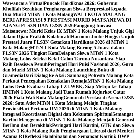
Wawancara Virtual
Puncak Hardiknas 2026: Gubernur
Khofifah Serahkan Penghargaan Siswa Berprestasi kepada
Dua Murid MTsN 1 Kota Malang
WALI KOTA MALANG
BERI APRESIASI 9 PRESTASI MURID MATSANEWA DI
AJANG FLS3N DAN O2SN 2026
Panggung Inovasi
Matsanewa: Murid Kelas IX MTsN 1 Kota Malang Unjuk Gigi
dalam Ujian Praktik Kolaboratif
Harmoni Jimbe Hingga Unjuk
Prestasi Juara FLS3N Getarkan Hardiknas 2026 di MTsN 1
Kota Malang
MTsN 1 Kota Malang Borong 5 Juara dalam
FLS3N 2026 Tingkat Kota
Delapan Siswa MTsN 1 Kota
Malang Lolos Seleksi Ketat Calon Taruna Nusantara, Siap
Raih Beasiswa Penuh
Peringati Hari Puisi Nasional 2026, Guru
dan Murid MTsN 1 Kota Malang Launching Buku di
Gramedia
Dari Dialog ke Aksi: Sambang Polresta Malang Kota
Perkuat Pencegahan Kenakalan Remaja
MTsN 1 Kota Malang
Lolos Desk Evaluasi Tahap I ZI-WBK, Siap Melaju ke Tahap
II
MTsN 1 Kota Malang Jadi Tuan Rumah Kejurkot Catur
2026 Piala Wali Kota Malang
Gemuruh Prestasi di Arena O2SN
2026: Satu Atlet MTsN 1 Kota Malang Melaju Tingkat
Provinsi
Hari Pertama UM 2026 di MTsN 1 Kota Malang:
Integrasi Kecerdasan Digital dan Kekuatan Spiritual
Semangat
Kartini Menggema di MTsN 1 Kota Malang: Menjadi Generasi
Berilmu dan Berakhlak
Peringati Hari Kartini, GTK dan Siswa
MTsN 1 Kota Malang Raih Penghargaan Literasi dari Menteri
Agama RI
Refleksi Halalbihalal dan Semangat Kartini: DWP