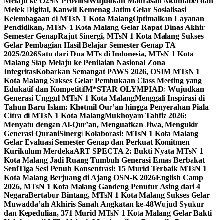
Melaju ke O2SN Provinsi
Wujudkan Madrasah Akuntabel dan
Melek Digital, Kanwil Kemenag Jatim Gelar Sosialisasi
Kelembagaan di MTsN 1 Kota Malang
Optimalkan Layanan
Pendidikan, MTsN 1 Kota Malang Gelar Rapat Dinas Akhir
Semester Genap
Rajut Sinergi, MTsN 1 Kota Malang Sukses
Gelar Pembagian Hasil Belajar Semester Genap TA
2025/2026
Satu dari Dua MTs di Indonesia, MTsN 1 Kota
Malang Siap Melaju ke Penilaian Nasional Zona
Integritas
Kobarkan Semangat PAWS 2026, OSIM MTsN 1
Kota Malang Sukses Gelar Pembukaan Class Meeting yang
Edukatif dan Kompetitif
M*STAR OLYMPIAD: Wujudkan
Generasi Unggul MTsN 1 Kota Malang
Menggali Inspirasi di
Tahun Baru Islam: Khotmil Qur’an hingga Penyerahan Piala
Citra di MTsN 1 Kota Malang
Mukhoyam Tahfiz 2026:
Menyatu dengan Al-Qur’an, Menguatkan Jiwa, Mengukir
Generasi Qurani
Sinergi Kolaborasi: MTsN 1 Kota Malang
Gelar Evaluasi Semester Genap dan Perkuat Komitmen
Kurikulum Merdeka
ART SPECTA 2: Bukti Nyata MTsN 1
Kota Malang Jadi Ruang Tumbuh Generasi Emas Berbakat
Seni
Tiga Sesi Penuh Konsentrasi: 15 Murid Terbaik MTsN 1
Kota Malang Berjuang di Ajang OSN-K 2026
English Camp
2026, MTsN 1 Kota Malang Gandeng Penutur Asing dari 4
Negara
Bertabur Bintang, MTsN 1 Kota Malang Sukses Gelar
Muwadda’ah Akhiris Sanah Angkatan ke-48
Wujud Syukur
dan Kepedulian, 371 Murid MTsN 1 Kota Malang Gelar Bakti