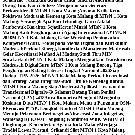
Orang Tua: Kunci Sukses Mengantarkan Generasi
Berkarakter di MTsN 1 Kota Malang
Amanat Kritis Ketua
Pokjawas Madrasah Kemenag Kota Malang di MTsN 1 Kota
Malang: Secanggih Apa Pun Teknologi, Guru Adalah
Pembentuk Karakter Sejati
Keren! Murid MTsN 1 Kota
Malang Raih Penghargaan di Ajang Internasional AYIMUN
2026
MTsN 1 Kota Malang Gelar Workshop Peningkatan
Kompetensi Guru, Fokus pada Media Digital dan Kurikulum
Madrasah
Perkuat Sinergi, Komite dan Manajemen Madrasah
Gelar Koordinasi Ma’had Al-Madany
Studi Tiru MIN
Surakarta di MTsN 1 Kota Malang: Menguatkan Transformasi
Madrasah Digital
Guru MTsN 1 Kota Malang Borong Tiga
Penghargaan Bidang Literasi Tingkat Nasional 2026
Siap
Hadapi TPN 2026, MTsN 1 Kota Malang Perkuat Koordinasi
dan Strategi Zona Integritas
Studi Tiru ke Kemenag Bantul,
MTsN 1 Kota Malang Siap Akselerasi Aplikasi Layanan dan
Transformasi Digital
✨🤝 Selamat Datang Team Penilai
Nasional (TPN) 🤝✨
Aura Kompetisi Menguat! Mengintip
Kesiapan Duta MTsN 1 Kota Malang Menuju Panggung OSN-
P
Renovasi PTSP: Langkah Konkret MTsN 1 Kota Malang
Menuju Pelayanan Berintegritas
Akselerasi Zona Integritas,
Wamenag RI Kawal Langsung Komitmen WBK-WBBM di
Lingkungan Kementerian Agama Kota Malang
Menjaga
Tradisi Lewat Prestasi: Srikandi Silat MTsN 1 Kota Malang