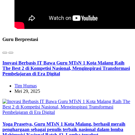
Guru Berprestasi
Inovasi Berbasis IT Bawa Guru MTsN 1 Kota Malang Raih
The Best 2 di Kompetisi Nasional, Menginspirasi Transformasi
Pembelajaran di Era Digital
Tim Humas
Mei 29, 2025
Yoga Prasetya, Guru MTsN 1 Kota Malang, berhasil meraih
penghargaan sebagai penulis terbaik nasional dalam lomba
Mahirpuisi Nasional Batch 42. Lomba tersebut