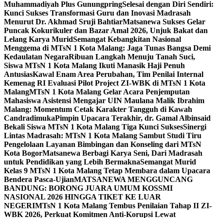
Muhammadiyah Plus Gunungpring
Selesai dengan Diri Sendiri:
Kunci Sukses Transformasi Guru dan Inovasi Madrasah
Menurut Dr. Akhmad Sruji Bahtiar
Matsanewa Sukses Gelar
Puncak Kokurikuler dan Bazar Amal 2026, Unjuk Bakat dan
Lelang Karya Murid
Semangat Kebangkitan Nasional
Menggema di MTsN 1 Kota Malang: Jaga Tunas Bangsa Demi
Kedaulatan Negara
Ribuan Langkah Menuju Tanah Suci,
Siswa MTsN 1 Kota Malang Ikuti Manasik Haji Penuh
Antusias
Kawal Enam Area Perubahan, Tim Penilai Internal
Kemenag RI Evaluasi Pilot Project ZI-WBK di MTsN 1 Kota
Malang
MTsN 1 Kota Malang Gelar Acara Penjemputan
Mahasiswa Asistensi Mengajar UIN Maulana Malik Ibrahim
Malang: Momentum Cetak Karakter Tangguh di Kawah
Candradimuka
Pimpin Upacara Terakhir, dr. Gamal Albinsaid
Bekali Siswa MTsN 1 Kota Malang Tiga Kunci Sukses
Sinergi
Lintas Madrasah: MTsN 1 Kota Malang Sambut Studi Tiru
Pengelolaan Layanan Bimbingan dan Konseling dari MTsN
Kota Bogor
Matsanewa Berbagi Karya Seni, Dari Madrasah
untuk Pendidikan yang Lebih Bermakna
Semangat Murid
Kelas 9 MTsN 1 Kota Malang Tetap Membara dalam Upacara
Bendera Pasca-Ujian
MATSANEWA MENGGUNCANG
BANDUNG: BORONG JUARA UMUM KOSSMI
NASIONAL 2026 HINGGA TIKET KE LUAR
NEGERI
MTsN 1 Kota Malang Tembus Penilaian Tahap II ZI-
WBK 2026, Perkuat Komitmen Anti-Korupsi Lewat