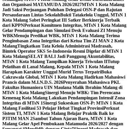
dan Organisasi MATAMUDA 2026/2027
MTsN 1 Kota Malang
Jadi Saksi Perjuangan Puluhan Delegasi OSN-P dan Rajutan
Persaudaraan Lintas Sekolah
Bukti Tatakelola Unggul, MTsN 1
Kota Malang Sabet Peringkat III Satker Berkinerja Terbaik
dari KPPN
Perkuat Komitmen Integritas, MTsN 1 Kota Malang
Gelar Pendampingan dan Simulasi Desk Evaluasi ZI Menuju
WBK
Menuju Predikat WBK, MTsN 1 Kota Malang Terima
Pengimbasan Zona Integritas dari Ketua Tim ZI MAN 2 Kota
Malang
Tingkatkan Tata Kelola Administrasi Madrasah,
Bimtek Operator SKS Se-Indonesia Resmi Digelar di MTsN 1
Kota Malang
SELAT BALI Jadi Panggung Akuntabilitas,
MTsN 1 Kota Malang Tampilkan Kinerja Triwulan II
Tutup
Pelatihan di Lanal Malang, Kepala MTsN 1 Kota Malang
Harapkan Karakter Unggul Murid Terus Terpatri
Buka
Cakrawala Global, MTsN 1 Kota Malang Hadirkan Mahasiswi
Prancis dalam M.I.N.D.S. 2026
Penyerahan Mahasiswa PKL
Fakultas Humaniora UIN Maulana Malik Ibrahim Malang di
MTsN 1 Kota Malang
Sinergi Menuju WBK: Tim Perencana
Kemenag Kota Malang Lakukan Pendampingan Intensif Zona
Integritas di MTsN 1
Sinergi Sukseskan OSN-P: MTsN 1 Kota
Malang Fasilitasi 53 Pelajar Hebat Tingkat Provinsi
Perkuat
Sistem TI, MTsN 1 Kota Malang Belajar Praktik Baik ke
P3TIM MAN 2
Sambut Tahun Ajaran Baru, MTsN 1 Kota
Malang Gelar Apel Pembukaan Matamuda 2026/2027 dengan
Semangat “Mendidik dengan Cinta”
Sinergi Madrasah dan