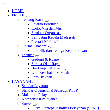
HOME
PROFIL
Tentang Kami
Sejarah Pendirian
Logo, Visi dan Misi
Struktur Organisasi
Sambutan Kepala Madrasah
Prestasi Madrasah
Civitas Akademik
Pendidik dan Tenaga Kependidikan
Fasilitas
Gedung & Ruang
Sarana Olah Raga
Bimbingan Konseling
Unit Kesehatan Sekolah
Perpustakaan
LAYANAN
Standar Layanan
Standar Operasional Prosedur PTSP
Maklumat Pelayanan
Kompensasi Pelayanan
Survei
Survei Persepsi Kualitas Pelayanan (SPKP)