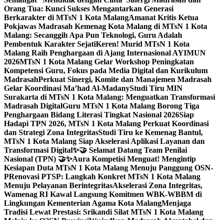
Orang Tua: Kunci Sukses Mengantarkan Generasi
Berkarakter di MTsN 1 Kota Malang
Amanat Kritis Ketua
Pokjawas Madrasah Kemenag Kota Malang di MTsN 1 Kota
Malang: Secanggih Apa Pun Teknologi, Guru Adalah
Pembentuk Karakter Sejati
Keren! Murid MTsN 1 Kota
Malang Raih Penghargaan di Ajang Internasional AYIMUN
2026
MTsN 1 Kota Malang Gelar Workshop Peningkatan
Kompetensi Guru, Fokus pada Media Digital dan Kurikulum
Madrasah
Perkuat Sinergi, Komite dan Manajemen Madrasah
Gelar Koordinasi Ma’had Al-Madany
Studi Tiru MIN
Surakarta di MTsN 1 Kota Malang: Menguatkan Transformasi
Madrasah Digital
Guru MTsN 1 Kota Malang Borong Tiga
Penghargaan Bidang Literasi Tingkat Nasional 2026
Siap
Hadapi TPN 2026, MTsN 1 Kota Malang Perkuat Koordinasi
dan Strategi Zona Integritas
Studi Tiru ke Kemenag Bantul,
MTsN 1 Kota Malang Siap Akselerasi Aplikasi Layanan dan
Transformasi Digital
✨🤝 Selamat Datang Team Penilai
Nasional (TPN) 🤝✨
Aura Kompetisi Menguat! Mengintip
Kesiapan Duta MTsN 1 Kota Malang Menuju Panggung OSN-
P
Renovasi PTSP: Langkah Konkret MTsN 1 Kota Malang
Menuju Pelayanan Berintegritas
Akselerasi Zona Integritas,
Wamenag RI Kawal Langsung Komitmen WBK-WBBM di
Lingkungan Kementerian Agama Kota Malang
Menjaga
Tradisi Lewat Prestasi: Srikandi Silat MTsN 1 Kota Malang