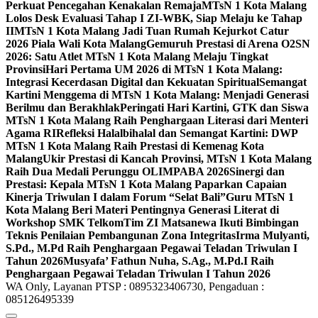
Perkuat Pencegahan Kenakalan Remaja
MTsN 1 Kota Malang
Lolos Desk Evaluasi Tahap I ZI-WBK, Siap Melaju ke Tahap
II
MTsN 1 Kota Malang Jadi Tuan Rumah Kejurkot Catur
2026 Piala Wali Kota Malang
Gemuruh Prestasi di Arena O2SN
2026: Satu Atlet MTsN 1 Kota Malang Melaju Tingkat
Provinsi
Hari Pertama UM 2026 di MTsN 1 Kota Malang:
Integrasi Kecerdasan Digital dan Kekuatan Spiritual
Semangat
Kartini Menggema di MTsN 1 Kota Malang: Menjadi Generasi
Berilmu dan Berakhlak
Peringati Hari Kartini, GTK dan Siswa
MTsN 1 Kota Malang Raih Penghargaan Literasi dari Menteri
Agama RI
Refleksi Halalbihalal dan Semangat Kartini: DWP
MTsN 1 Kota Malang Raih Prestasi di Kemenag Kota
Malang
Ukir Prestasi di Kancah Provinsi, MTsN 1 Kota Malang
Raih Dua Medali Perunggu OLIMPABA 2026
Sinergi dan
Prestasi: Kepala MTsN 1 Kota Malang Paparkan Capaian
Kinerja Triwulan I dalam Forum “Selat Bali”
Guru MTsN 1
Kota Malang Beri Materi Pentingnya Generasi Literat di
Workshop SMK Telkom
Tim ZI Matsanewa Ikuti Bimbingan
Teknis Penilaian Pembangunan Zona Integritas
Irma Mulyanti,
S.Pd., M.Pd Raih Penghargaan Pegawai Teladan Triwulan I
Tahun 2026
Musyafa’ Fathun Nuha, S.Ag., M.Pd.I Raih
Penghargaan Pegawai Teladan Triwulan I Tahun 2026
WA Only, Layanan PTSP : 0895323406730, Pengaduan :
085126495339