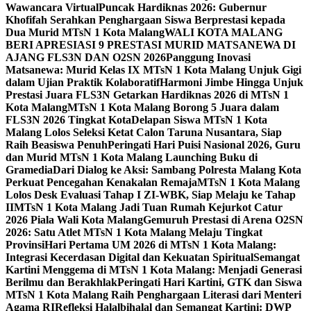
Wawancara Virtual
Puncak Hardiknas 2026: Gubernur
Khofifah Serahkan Penghargaan Siswa Berprestasi kepada
Dua Murid MTsN 1 Kota Malang
WALI KOTA MALANG
BERI APRESIASI 9 PRESTASI MURID MATSANEWA DI
AJANG FLS3N DAN O2SN 2026
Panggung Inovasi
Matsanewa: Murid Kelas IX MTsN 1 Kota Malang Unjuk Gigi
dalam Ujian Praktik Kolaboratif
Harmoni Jimbe Hingga Unjuk
Prestasi Juara FLS3N Getarkan Hardiknas 2026 di MTsN 1
Kota Malang
MTsN 1 Kota Malang Borong 5 Juara dalam
FLS3N 2026 Tingkat Kota
Delapan Siswa MTsN 1 Kota
Malang Lolos Seleksi Ketat Calon Taruna Nusantara, Siap
Raih Beasiswa Penuh
Peringati Hari Puisi Nasional 2026, Guru
dan Murid MTsN 1 Kota Malang Launching Buku di
Gramedia
Dari Dialog ke Aksi: Sambang Polresta Malang Kota
Perkuat Pencegahan Kenakalan Remaja
MTsN 1 Kota Malang
Lolos Desk Evaluasi Tahap I ZI-WBK, Siap Melaju ke Tahap
II
MTsN 1 Kota Malang Jadi Tuan Rumah Kejurkot Catur
2026 Piala Wali Kota Malang
Gemuruh Prestasi di Arena O2SN
2026: Satu Atlet MTsN 1 Kota Malang Melaju Tingkat
Provinsi
Hari Pertama UM 2026 di MTsN 1 Kota Malang:
Integrasi Kecerdasan Digital dan Kekuatan Spiritual
Semangat
Kartini Menggema di MTsN 1 Kota Malang: Menjadi Generasi
Berilmu dan Berakhlak
Peringati Hari Kartini, GTK dan Siswa
MTsN 1 Kota Malang Raih Penghargaan Literasi dari Menteri
Agama RI
Refleksi Halalbihalal dan Semangat Kartini: DWP