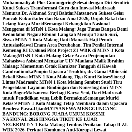
Muhammadiyah Plus Gunungpring
Selesai dengan Diri Sendiri:
Kunci Sukses Transformasi Guru dan Inovasi Madrasah
Menurut Dr. Akhmad Sruji Bahtiar
Matsanewa Sukses Gelar
Puncak Kokurikuler dan Bazar Amal 2026, Unjuk Bakat dan
Lelang Karya Murid
Semangat Kebangkitan Nasional
Menggema di MTsN 1 Kota Malang: Jaga Tunas Bangsa Demi
Kedaulatan Negara
Ribuan Langkah Menuju Tanah Suci,
Siswa MTsN 1 Kota Malang Ikuti Manasik Haji Penuh
Antusias
Kawal Enam Area Perubahan, Tim Penilai Internal
Kemenag RI Evaluasi Pilot Project ZI-WBK di MTsN 1 Kota
Malang
MTsN 1 Kota Malang Gelar Acara Penjemputan
Mahasiswa Asistensi Mengajar UIN Maulana Malik Ibrahim
Malang: Momentum Cetak Karakter Tangguh di Kawah
Candradimuka
Pimpin Upacara Terakhir, dr. Gamal Albinsaid
Bekali Siswa MTsN 1 Kota Malang Tiga Kunci Sukses
Sinergi
Lintas Madrasah: MTsN 1 Kota Malang Sambut Studi Tiru
Pengelolaan Layanan Bimbingan dan Konseling dari MTsN
Kota Bogor
Matsanewa Berbagi Karya Seni, Dari Madrasah
untuk Pendidikan yang Lebih Bermakna
Semangat Murid
Kelas 9 MTsN 1 Kota Malang Tetap Membara dalam Upacara
Bendera Pasca-Ujian
MATSANEWA MENGGUNCANG
BANDUNG: BORONG JUARA UMUM KOSSMI
NASIONAL 2026 HINGGA TIKET KE LUAR
NEGERI
MTsN 1 Kota Malang Tembus Penilaian Tahap II ZI-
WBK 2026, Perkuat Komitmen Anti-Korupsi Lewat