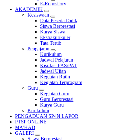
E-Repository
AKADEMIK
Kesiswaan
Data Peserta Didik
Siswa Berprestasi
Karya Siswa
Ekstrakurikuler
Tata Tertib
Pengajaran
Kurikulum
Jadwal Pelajaran
Kisi-kisi PAS/PAT
Jadwal Ujian
Kegiatan Rutin
Kegiatan Terprogram
Guru
Kegiatan Guru
Guru Berprestasi
Karya Guru
Kurikulum
PENGADUAN SP4N LAPOR
PTSP ONLINE
MA’HAD
GALERI
Siswa Berprestasi