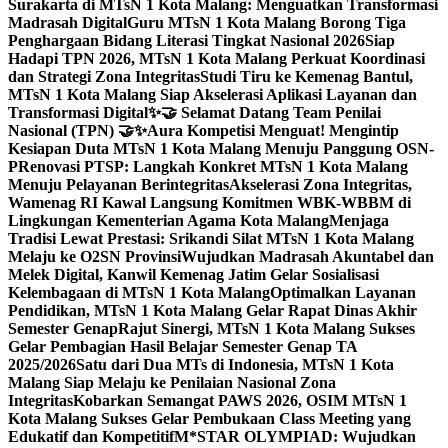
Surakarta di MTsN 1 Kota Malang: Menguatkan Transformasi
Madrasah Digital
Guru MTsN 1 Kota Malang Borong Tiga
Penghargaan Bidang Literasi Tingkat Nasional 2026
Siap
Hadapi TPN 2026, MTsN 1 Kota Malang Perkuat Koordinasi
dan Strategi Zona Integritas
Studi Tiru ke Kemenag Bantul,
MTsN 1 Kota Malang Siap Akselerasi Aplikasi Layanan dan
Transformasi Digital
✨🤝 Selamat Datang Team Penilai
Nasional (TPN) 🤝✨
Aura Kompetisi Menguat! Mengintip
Kesiapan Duta MTsN 1 Kota Malang Menuju Panggung OSN-
P
Renovasi PTSP: Langkah Konkret MTsN 1 Kota Malang
Menuju Pelayanan Berintegritas
Akselerasi Zona Integritas,
Wamenag RI Kawal Langsung Komitmen WBK-WBBM di
Lingkungan Kementerian Agama Kota Malang
Menjaga
Tradisi Lewat Prestasi: Srikandi Silat MTsN 1 Kota Malang
Melaju ke O2SN Provinsi
Wujudkan Madrasah Akuntabel dan
Melek Digital, Kanwil Kemenag Jatim Gelar Sosialisasi
Kelembagaan di MTsN 1 Kota Malang
Optimalkan Layanan
Pendidikan, MTsN 1 Kota Malang Gelar Rapat Dinas Akhir
Semester Genap
Rajut Sinergi, MTsN 1 Kota Malang Sukses
Gelar Pembagian Hasil Belajar Semester Genap TA
2025/2026
Satu dari Dua MTs di Indonesia, MTsN 1 Kota
Malang Siap Melaju ke Penilaian Nasional Zona
Integritas
Kobarkan Semangat PAWS 2026, OSIM MTsN 1
Kota Malang Sukses Gelar Pembukaan Class Meeting yang
Edukatif dan Kompetitif
M*STAR OLYMPIAD: Wujudkan