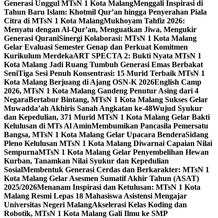
Generasi Unggul MTsN 1 Kota Malang
Menggali Inspirasi di
Tahun Baru Islam: Khotmil Qur’an hingga Penyerahan Piala
Citra di MTsN 1 Kota Malang
Mukhoyam Tahfiz 2026:
Menyatu dengan Al-Qur’an, Menguatkan Jiwa, Mengukir
Generasi Qurani
Sinergi Kolaborasi: MTsN 1 Kota Malang
Gelar Evaluasi Semester Genap dan Perkuat Komitmen
Kurikulum Merdeka
ART SPECTA 2: Bukti Nyata MTsN 1
Kota Malang Jadi Ruang Tumbuh Generasi Emas Berbakat
Seni
Tiga Sesi Penuh Konsentrasi: 15 Murid Terbaik MTsN 1
Kota Malang Berjuang di Ajang OSN-K 2026
English Camp
2026, MTsN 1 Kota Malang Gandeng Penutur Asing dari 4
Negara
Bertabur Bintang, MTsN 1 Kota Malang Sukses Gelar
Muwadda’ah Akhiris Sanah Angkatan ke-48
Wujud Syukur
dan Kepedulian, 371 Murid MTsN 1 Kota Malang Gelar Bakti
Kelulusan di MTs Al Amin
Membumikan Pancasila Pemersatu
Bangsa, MTsN 1 Kota Malang Gelar Upacara Bendera
Sidang
Pleno Kelulusan MTsN 1 Kota Malang Diwarnai Capaian Nilai
Sempurna
MTsN 1 Kota Malang Gelar Penyembelihan Hewan
Kurban, Tanamkan Nilai Syukur dan Kepedulian
Sosial
Membentuk Generasi Cerdas dan Berkarakter: MTsN 1
Kota Malang Gelar Asesmen Sumatif Akhir Tahun (ASAT)
2025/2026
Menanam Inspirasi dan Ketulusan: MTsN 1 Kota
Malang Resmi Lepas 18 Mahasiswa Asistensi Mengajar
Universitas Negeri Malang
Akselerasi Kelas Koding dan
Robotik, MTsN 1 Kota Malang Gali Ilmu ke SMP