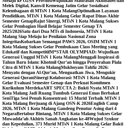
Melaju ke O2SN Provinsi
Wujudkan Madrasah Akuntabel dan
Melek Digital, Kanwil Kemenag Jatim Gelar Sosialisasi
Kelembagaan di MTsN 1 Kota Malang
Optimalkan Layanan
Pendidikan, MTsN 1 Kota Malang Gelar Rapat Dinas Akhir
Semester Genap
Rajut Sinergi, MTsN 1 Kota Malang Sukses
Gelar Pembagian Hasil Belajar Semester Genap TA
2025/2026
Satu dari Dua MTs di Indonesia, MTsN 1 Kota
Malang Siap Melaju ke Penilaian Nasional Zona
Integritas
Kobarkan Semangat PAWS 2026, OSIM MTsN 1
Kota Malang Sukses Gelar Pembukaan Class Meeting yang
Edukatif dan Kompetitif
M*STAR OLYMPIAD: Wujudkan
Generasi Unggul MTsN 1 Kota Malang
Menggali Inspirasi di
Tahun Baru Islam: Khotmil Qur’an hingga Penyerahan Piala
Citra di MTsN 1 Kota Malang
Mukhoyam Tahfiz 2026:
Menyatu dengan Al-Qur’an, Menguatkan Jiwa, Mengukir
Generasi Qurani
Sinergi Kolaborasi: MTsN 1 Kota Malang
Gelar Evaluasi Semester Genap dan Perkuat Komitmen
Kurikulum Merdeka
ART SPECTA 2: Bukti Nyata MTsN 1
Kota Malang Jadi Ruang Tumbuh Generasi Emas Berbakat
Seni
Tiga Sesi Penuh Konsentrasi: 15 Murid Terbaik MTsN 1
Kota Malang Berjuang di Ajang OSN-K 2026
English Camp
2026, MTsN 1 Kota Malang Gandeng Penutur Asing dari 4
Negara
Bertabur Bintang, MTsN 1 Kota Malang Sukses Gelar
Muwadda’ah Akhiris Sanah Angkatan ke-48
Wujud Syukur
dan Kepedulian, 371 Murid MTsN 1 Kota Malang Gelar Bakti