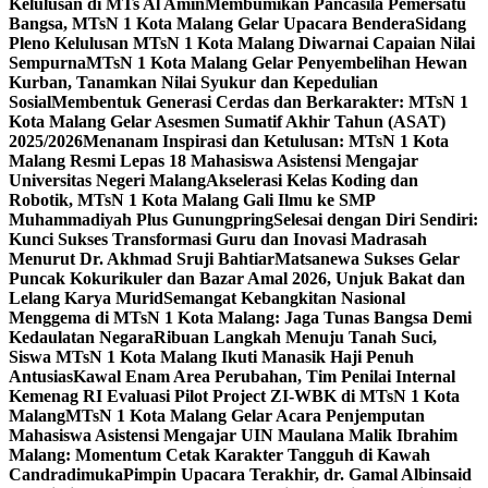
Kelulusan di MTs Al Amin
Membumikan Pancasila Pemersatu
Bangsa, MTsN 1 Kota Malang Gelar Upacara Bendera
Sidang
Pleno Kelulusan MTsN 1 Kota Malang Diwarnai Capaian Nilai
Sempurna
MTsN 1 Kota Malang Gelar Penyembelihan Hewan
Kurban, Tanamkan Nilai Syukur dan Kepedulian
Sosial
Membentuk Generasi Cerdas dan Berkarakter: MTsN 1
Kota Malang Gelar Asesmen Sumatif Akhir Tahun (ASAT)
2025/2026
Menanam Inspirasi dan Ketulusan: MTsN 1 Kota
Malang Resmi Lepas 18 Mahasiswa Asistensi Mengajar
Universitas Negeri Malang
Akselerasi Kelas Koding dan
Robotik, MTsN 1 Kota Malang Gali Ilmu ke SMP
Muhammadiyah Plus Gunungpring
Selesai dengan Diri Sendiri:
Kunci Sukses Transformasi Guru dan Inovasi Madrasah
Menurut Dr. Akhmad Sruji Bahtiar
Matsanewa Sukses Gelar
Puncak Kokurikuler dan Bazar Amal 2026, Unjuk Bakat dan
Lelang Karya Murid
Semangat Kebangkitan Nasional
Menggema di MTsN 1 Kota Malang: Jaga Tunas Bangsa Demi
Kedaulatan Negara
Ribuan Langkah Menuju Tanah Suci,
Siswa MTsN 1 Kota Malang Ikuti Manasik Haji Penuh
Antusias
Kawal Enam Area Perubahan, Tim Penilai Internal
Kemenag RI Evaluasi Pilot Project ZI-WBK di MTsN 1 Kota
Malang
MTsN 1 Kota Malang Gelar Acara Penjemputan
Mahasiswa Asistensi Mengajar UIN Maulana Malik Ibrahim
Malang: Momentum Cetak Karakter Tangguh di Kawah
Candradimuka
Pimpin Upacara Terakhir, dr. Gamal Albinsaid