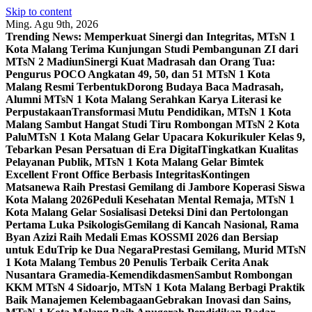
Skip to content
Ming. Agu 9th, 2026
Trending News:
Memperkuat Sinergi dan Integritas, MTsN 1
Kota Malang Terima Kunjungan Studi Pembangunan ZI dari
MTsN 2 Madiun
Sinergi Kuat Madrasah dan Orang Tua:
Pengurus POCO Angkatan 49, 50, dan 51 MTsN 1 Kota
Malang Resmi Terbentuk
Dorong Budaya Baca Madrasah,
Alumni MTsN 1 Kota Malang Serahkan Karya Literasi ke
Perpustakaan
Transformasi Mutu Pendidikan, MTsN 1 Kota
Malang Sambut Hangat Studi Tiru Rombongan MTsN 2 Kota
Palu
MTsN 1 Kota Malang Gelar Upacara Kokurikuler Kelas 9,
Tebarkan Pesan Persatuan di Era Digital
Tingkatkan Kualitas
Pelayanan Publik, MTsN 1 Kota Malang Gelar Bimtek
Excellent Front Office Berbasis Integritas
Kontingen
Matsanewa Raih Prestasi Gemilang di Jambore Koperasi Siswa
Kota Malang 2026
Peduli Kesehatan Mental Remaja, MTsN 1
Kota Malang Gelar Sosialisasi Deteksi Dini dan Pertolongan
Pertama Luka Psikologis
Gemilang di Kancah Nasional, Rama
Byan Azizi Raih Medali Emas KOSSMI 2026 dan Bersiap
untuk EduTrip ke Dua Negara
Prestasi Gemilang, Murid MTsN
1 Kota Malang Tembus 20 Penulis Terbaik Cerita Anak
Nusantara Gramedia-Kemendikdasmen
Sambut Rombongan
KKM MTsN 4 Sidoarjo, MTsN 1 Kota Malang Berbagi Praktik
Baik Manajemen Kelembagaan
Gebrakan Inovasi dan Sains,