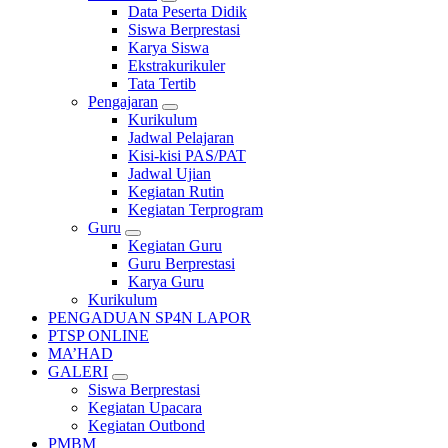
Data Peserta Didik
Siswa Berprestasi
Karya Siswa
Ekstrakurikuler
Tata Tertib
Pengajaran
Kurikulum
Jadwal Pelajaran
Kisi-kisi PAS/PAT
Jadwal Ujian
Kegiatan Rutin
Kegiatan Terprogram
Guru
Kegiatan Guru
Guru Berprestasi
Karya Guru
Kurikulum
PENGADUAN SP4N LAPOR
PTSP ONLINE
MA’HAD
GALERI
Siswa Berprestasi
Kegiatan Upacara
Kegiatan Outbond
PMBM