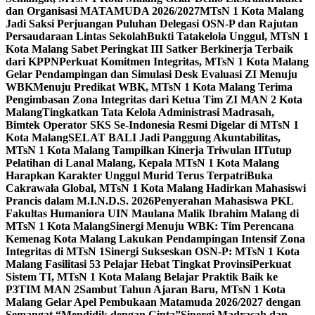
dan Organisasi MATAMUDA 2026/2027
MTsN 1 Kota Malang
Jadi Saksi Perjuangan Puluhan Delegasi OSN-P dan Rajutan
Persaudaraan Lintas Sekolah
Bukti Tatakelola Unggul, MTsN 1
Kota Malang Sabet Peringkat III Satker Berkinerja Terbaik
dari KPPN
Perkuat Komitmen Integritas, MTsN 1 Kota Malang
Gelar Pendampingan dan Simulasi Desk Evaluasi ZI Menuju
WBK
Menuju Predikat WBK, MTsN 1 Kota Malang Terima
Pengimbasan Zona Integritas dari Ketua Tim ZI MAN 2 Kota
Malang
Tingkatkan Tata Kelola Administrasi Madrasah,
Bimtek Operator SKS Se-Indonesia Resmi Digelar di MTsN 1
Kota Malang
SELAT BALI Jadi Panggung Akuntabilitas,
MTsN 1 Kota Malang Tampilkan Kinerja Triwulan II
Tutup
Pelatihan di Lanal Malang, Kepala MTsN 1 Kota Malang
Harapkan Karakter Unggul Murid Terus Terpatri
Buka
Cakrawala Global, MTsN 1 Kota Malang Hadirkan Mahasiswi
Prancis dalam M.I.N.D.S. 2026
Penyerahan Mahasiswa PKL
Fakultas Humaniora UIN Maulana Malik Ibrahim Malang di
MTsN 1 Kota Malang
Sinergi Menuju WBK: Tim Perencana
Kemenag Kota Malang Lakukan Pendampingan Intensif Zona
Integritas di MTsN 1
Sinergi Sukseskan OSN-P: MTsN 1 Kota
Malang Fasilitasi 53 Pelajar Hebat Tingkat Provinsi
Perkuat
Sistem TI, MTsN 1 Kota Malang Belajar Praktik Baik ke
P3TIM MAN 2
Sambut Tahun Ajaran Baru, MTsN 1 Kota
Malang Gelar Apel Pembukaan Matamuda 2026/2027 dengan
Semangat “Mendidik dengan Cinta”
Sinergi Madrasah dan