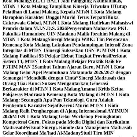
Kota Malang
SELAT BALI Jadi Panggung Akuntabilitas,
MTsN 1 Kota Malang Tampilkan Kinerja Triwulan II
Tutup
Pelatihan di Lanal Malang, Kepala MTsN 1 Kota Malang
Harapkan Karakter Unggul Murid Terus Terpatri
Buka
Cakrawala Global, MTsN 1 Kota Malang Hadirkan Mahasiswi
Prancis dalam M.I.N.D.S. 2026
Penyerahan Mahasiswa PKL
Fakultas Humaniora UIN Maulana Malik Ibrahim Malang di
MTsN 1 Kota Malang
Sinergi Menuju WBK: Tim Perencana
Kemenag Kota Malang Lakukan Pendampingan Intensif Zona
Integritas di MTsN 1
Sinergi Sukseskan OSN-P: MTsN 1 Kota
Malang Fasilitasi 53 Pelajar Hebat Tingkat Provinsi
Perkuat
Sistem TI, MTsN 1 Kota Malang Belajar Praktik Baik ke
P3TIM MAN 2
Sambut Tahun Ajaran Baru, MTsN 1 Kota
Malang Gelar Apel Pembukaan Matamuda 2026/2027 dengan
Semangat “Mendidik dengan Cinta”
Sinergi Madrasah dan
Orang Tua: Kunci Sukses Mengantarkan Generasi
Berkarakter di MTsN 1 Kota Malang
Amanat Kritis Ketua
Pokjawas Madrasah Kemenag Kota Malang di MTsN 1 Kota
Malang: Secanggih Apa Pun Teknologi, Guru Adalah
Pembentuk Karakter Sejati
Keren! Murid MTsN 1 Kota
Malang Raih Penghargaan di Ajang Internasional AYIMUN
2026
MTsN 1 Kota Malang Gelar Workshop Peningkatan
Kompetensi Guru, Fokus pada Media Digital dan Kurikulum
Madrasah
Perkuat Sinergi, Komite dan Manajemen Madrasah
Gelar Koordinasi Ma’had Al-Madany
Studi Tiru MIN