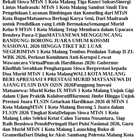
Bekali Siswa MTsN 1 Kota Malang Tiga Kunci Sukses
Sinergi
Lintas Madrasah: MTsN 1 Kota Malang Sambut Studi Tiru
Pengelolaan Layanan Bimbingan dan Konseling dari MTsN
Kota Bogor
Matsanewa Berbagi Karya Seni, Dari Madrasah
untuk Pendidikan yang Lebih Bermakna
Semangat Murid
Kelas 9 MTsN 1 Kota Malang Tetap Membara dalam Upacara
Bendera Pasca-Ujian
MATSANEWA MENGGUNCANG
BANDUNG: BORONG JUARA UMUM KOSSMI
NASIONAL 2026 HINGGA TIKET KE LUAR
NEGERI
MTsN 1 Kota Malang Tembus Penilaian Tahap II ZI-
WBK 2026, Perkuat Komitmen Anti-Korupsi Lewat
Wawancara Virtual
Puncak Hardiknas 2026: Gubernur
Khofifah Serahkan Penghargaan Siswa Berprestasi kepada
Dua Murid MTsN 1 Kota Malang
WALI KOTA MALANG
BERI APRESIASI 9 PRESTASI MURID MATSANEWA DI
AJANG FLS3N DAN O2SN 2026
Panggung Inovasi
Matsanewa: Murid Kelas IX MTsN 1 Kota Malang Unjuk Gigi
dalam Ujian Praktik Kolaboratif
Harmoni Jimbe Hingga Unjuk
Prestasi Juara FLS3N Getarkan Hardiknas 2026 di MTsN 1
Kota Malang
MTsN 1 Kota Malang Borong 5 Juara dalam
FLS3N 2026 Tingkat Kota
Delapan Siswa MTsN 1 Kota
Malang Lolos Seleksi Ketat Calon Taruna Nusantara, Siap
Raih Beasiswa Penuh
Peringati Hari Puisi Nasional 2026, Guru
dan Murid MTsN 1 Kota Malang Launching Buku di
Gramedia
Dari Dialog ke Aksi: Sambang Polresta Malang Kota