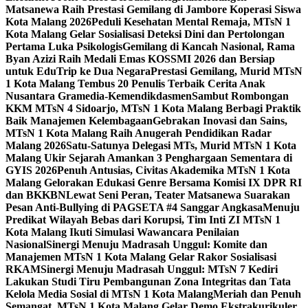
Matsanewa Raih Prestasi Gemilang di Jambore Koperasi Siswa
Kota Malang 2026
Peduli Kesehatan Mental Remaja, MTsN 1
Kota Malang Gelar Sosialisasi Deteksi Dini dan Pertolongan
Pertama Luka Psikologis
Gemilang di Kancah Nasional, Rama
Byan Azizi Raih Medali Emas KOSSMI 2026 dan Bersiap
untuk EduTrip ke Dua Negara
Prestasi Gemilang, Murid MTsN
1 Kota Malang Tembus 20 Penulis Terbaik Cerita Anak
Nusantara Gramedia-Kemendikdasmen
Sambut Rombongan
KKM MTsN 4 Sidoarjo, MTsN 1 Kota Malang Berbagi Praktik
Baik Manajemen Kelembagaan
Gebrakan Inovasi dan Sains,
MTsN 1 Kota Malang Raih Anugerah Pendidikan Radar
Malang 2026
Satu-Satunya Delegasi MTs, Murid MTsN 1 Kota
Malang Ukir Sejarah Amankan 3 Penghargaan Sementara di
GYIS 2026
Penuh Antusias, Civitas Akademika MTsN 1 Kota
Malang Gelorakan Edukasi Genre Bersama Komisi IX DPR RI
dan BKKBN
Lewat Seni Peran, Teater Matsanewa Suarakan
Pesan Anti-Bullying di PAGSETA #4 Sanggar Angkasa
Menuju
Predikat Wilayah Bebas dari Korupsi, Tim Inti ZI MTsN 1
Kota Malang Ikuti Simulasi Wawancara Penilaian
Nasional
Sinergi Menuju Madrasah Unggul: Komite dan
Manajemen MTsN 1 Kota Malang Gelar Rakor Sosialisasi
RKAM
Sinergi Menuju Madrasah Unggul: MTsN 7 Kediri
Lakukan Studi Tiru Pembangunan Zona Integritas dan Tata
Kelola Media Sosial di MTsN 1 Kota Malang
Meriah dan Penuh
Semangat, MTsN 1 Kota Malang Gelar Demo Ekstrakurikuler