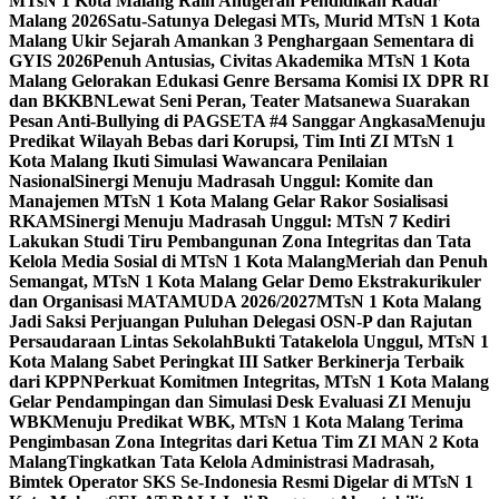
MTsN 1 Kota Malang Raih Anugerah Pendidikan Radar
Malang 2026
Satu-Satunya Delegasi MTs, Murid MTsN 1 Kota
Malang Ukir Sejarah Amankan 3 Penghargaan Sementara di
GYIS 2026
Penuh Antusias, Civitas Akademika MTsN 1 Kota
Malang Gelorakan Edukasi Genre Bersama Komisi IX DPR RI
dan BKKBN
Lewat Seni Peran, Teater Matsanewa Suarakan
Pesan Anti-Bullying di PAGSETA #4 Sanggar Angkasa
Menuju
Predikat Wilayah Bebas dari Korupsi, Tim Inti ZI MTsN 1
Kota Malang Ikuti Simulasi Wawancara Penilaian
Nasional
Sinergi Menuju Madrasah Unggul: Komite dan
Manajemen MTsN 1 Kota Malang Gelar Rakor Sosialisasi
RKAM
Sinergi Menuju Madrasah Unggul: MTsN 7 Kediri
Lakukan Studi Tiru Pembangunan Zona Integritas dan Tata
Kelola Media Sosial di MTsN 1 Kota Malang
Meriah dan Penuh
Semangat, MTsN 1 Kota Malang Gelar Demo Ekstrakurikuler
dan Organisasi MATAMUDA 2026/2027
MTsN 1 Kota Malang
Jadi Saksi Perjuangan Puluhan Delegasi OSN-P dan Rajutan
Persaudaraan Lintas Sekolah
Bukti Tatakelola Unggul, MTsN 1
Kota Malang Sabet Peringkat III Satker Berkinerja Terbaik
dari KPPN
Perkuat Komitmen Integritas, MTsN 1 Kota Malang
Gelar Pendampingan dan Simulasi Desk Evaluasi ZI Menuju
WBK
Menuju Predikat WBK, MTsN 1 Kota Malang Terima
Pengimbasan Zona Integritas dari Ketua Tim ZI MAN 2 Kota
Malang
Tingkatkan Tata Kelola Administrasi Madrasah,
Bimtek Operator SKS Se-Indonesia Resmi Digelar di MTsN 1