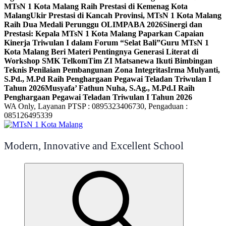
MTsN 1 Kota Malang Raih Prestasi di Kemenag Kota
Malang
Ukir Prestasi di Kancah Provinsi, MTsN 1 Kota Malang
Raih Dua Medali Perunggu OLIMPABA 2026
Sinergi dan
Prestasi: Kepala MTsN 1 Kota Malang Paparkan Capaian
Kinerja Triwulan I dalam Forum “Selat Bali”
Guru MTsN 1
Kota Malang Beri Materi Pentingnya Generasi Literat di
Workshop SMK Telkom
Tim ZI Matsanewa Ikuti Bimbingan
Teknis Penilaian Pembangunan Zona Integritas
Irma Mulyanti,
S.Pd., M.Pd Raih Penghargaan Pegawai Teladan Triwulan I
Tahun 2026
Musyafa’ Fathun Nuha, S.Ag., M.Pd.I Raih
Penghargaan Pegawai Teladan Triwulan I Tahun 2026
WA Only, Layanan PTSP : 0895323406730, Pengaduan :
085126495339
Modern, Innovative and Excellent School