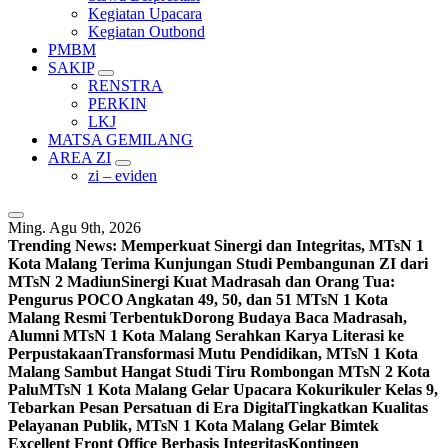
Kegiatan Upacara
Kegiatan Outbond
PMBM
SAKIP
RENSTRA
PERKIN
LKJ
MATSA GEMILANG
AREA ZI
zi – eviden
Ming. Agu 9th, 2026
Trending News:
Memperkuat Sinergi dan Integritas, MTsN 1
Kota Malang Terima Kunjungan Studi Pembangunan ZI dari
MTsN 2 Madiun
Sinergi Kuat Madrasah dan Orang Tua:
Pengurus POCO Angkatan 49, 50, dan 51 MTsN 1 Kota
Malang Resmi Terbentuk
Dorong Budaya Baca Madrasah,
Alumni MTsN 1 Kota Malang Serahkan Karya Literasi ke
Perpustakaan
Transformasi Mutu Pendidikan, MTsN 1 Kota
Malang Sambut Hangat Studi Tiru Rombongan MTsN 2 Kota
Palu
MTsN 1 Kota Malang Gelar Upacara Kokurikuler Kelas 9,
Tebarkan Pesan Persatuan di Era Digital
Tingkatkan Kualitas
Pelayanan Publik, MTsN 1 Kota Malang Gelar Bimtek
Excellent Front Office Berbasis Integritas
Kontingen