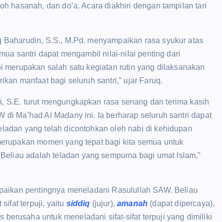
h hasanah, dan do’a. Acara diakhiri dengan tampilan tari
 Baharudin, S.S., M.Pd. menyampaikan rasa syukur atas
ua santri dapat mengambil nilai-nilai penting dari
 merupakan salah satu kegiatan rutin yang dilaksanakan
an manfaat bagi seluruh santri,” ujar Faruq.
 S.E. turut mengungkapkan rasa senang dan terima kasih
i Ma’had Al Madany ini. Ia berharap seluruh santri dapat
adan yang telah dicontohkan oleh nabi di kehidupan
merupakan momen yang tepat bagi kita semua untuk
iau adalah teladan yang sempurna bagi umat Islam,”
mpaikan pentingnya meneladani Rasulullah SAW. Beliau
at terpuji, yaitu
s
iddiq
(jujur),
a
manah
(dapat dipercaya),
s berusaha untuk meneladani sifat-sifat terpuji yang dimiliki