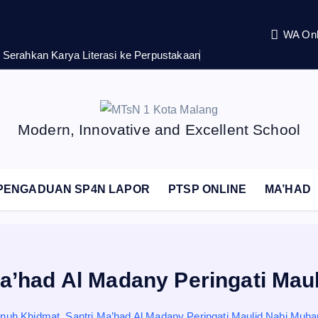
WA Onl
Serahkan Karya Literasi ke Perpustakaan
Modern, Innovative and Excellent School
PENGADUAN SP4N LAPOR
PTSP ONLINE
MA’HAD
Ma’had Al Madany Peringati M
nuh Khidmat, Santri Ma’had Al Madany Peringati Maulid Nabi M