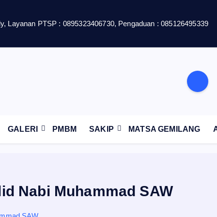
y, Layanan PTSP : 0895323406730, Pengaduan : 085126495339
GALERI
PMBM
SAKIP
MATSA GEMILANG
aulid Nabi Muhammad SAW
uhammad SAW