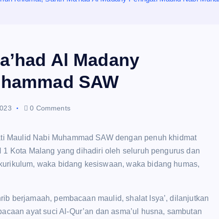
Ma’had Al Madany
 Muhammad SAW
2023
0 Comments
ati Maulid Nabi Muhammad SAW dengan penuh khidmat
N 1 Kota Malang yang dihadiri oleh seluruh pengurus dan
 kurikulum, waka bidang kesiswaan, waka bidang humas,
ib berjamaah, pembacaan maulid, shalat Isya’, dilanjutkan
caan ayat suci Al-Qur’an dan asma’ul husna, sambutan