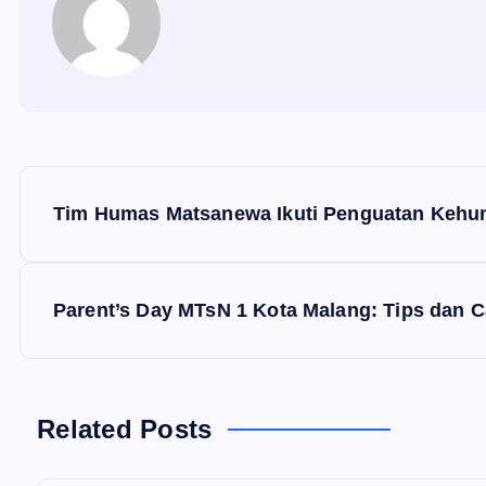
N
Tim Humas Matsanewa Ikuti Penguatan Kehu
a
v
Parent’s Day MTsN 1 Kota Malang: Tips dan C
i
g
Related Posts