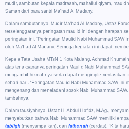
mudir, sambutan kepala madrasah, mahallul qiyam, mauidho
Saman dari para santri Ma’had Al Madany.
Dalam sambutannya, Mudir Ma’had Al Madany, Ustaz Faruq
terselenggaranya peringatan maulid ini dengan harapan sem
peringatan ini. “Peringatan Maulid Nabi Muhammad SAW ini
oleh Ma’had Al Madany. Semoga kegiatan ini dapat memberik
Kepala Tata Usaha MTsN 1 Kota Malang, Achmad Khumaini,
atas terlaksananya peringatan Maulid Nabi Muhammad SAW d
mengambil hikmahnya serta dapat mengimplementasikan tel
sehari-hari. “Peringatan Maulid Nabi Muhammad SAW ini 
mengenang dan meneladani sosok Nabi Muhammad SAW. Bel
tambahnya.
Dalam tausiyahnya, Ustaz H. Abdul Hafidz, M.Ag., menya
menyebutkan bahwa Nabi Muhammad SAW memiliki empat sif
t
abligh
(menyampaikan), dan
f
ath
o
nah
(cerdas). “Kita haru