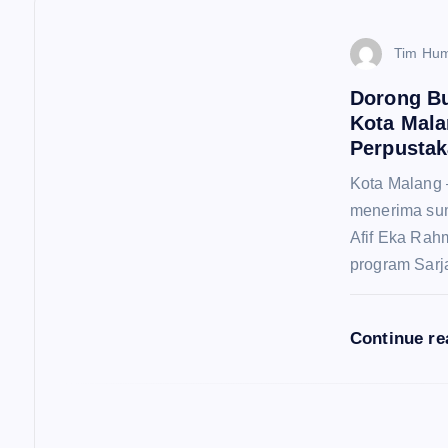
a
s
Tim Hu
Dorong B
i
Kota Mala
Perpusta
p
Kota Malang
menerima sum
o
Afif Eka Rahm
program Sarj
s
Continue r