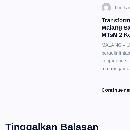
Tim Hu
Transform
Malang S
MTsN 2 Ko
MALANG – Up
bergulir lint
kunjungan st
rombongan d
Continue r
Tinggalkan Balasan