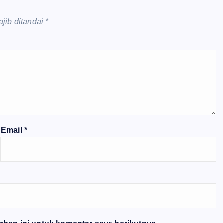
jib ditandai
*
Email
*