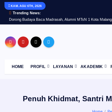
S
KAM. AGU 6TH, 2026
k
Trending News:
i
Dorong Budaya Baca Madrasah, Alumni MTsN 1 Kota Malang 
p
t
o
c
o
n
t
HOME
PROFIL
LAYANAN
AKADEMIK
e
n
t
Penuh Khidmat, Santri 
Home
Pe