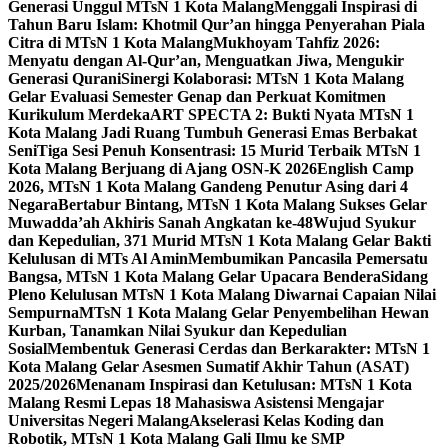
Generasi Unggul MTsN 1 Kota Malang
Menggali Inspirasi di
Tahun Baru Islam: Khotmil Qur’an hingga Penyerahan Piala
Citra di MTsN 1 Kota Malang
Mukhoyam Tahfiz 2026:
Menyatu dengan Al-Qur’an, Menguatkan Jiwa, Mengukir
Generasi Qurani
Sinergi Kolaborasi: MTsN 1 Kota Malang
Gelar Evaluasi Semester Genap dan Perkuat Komitmen
Kurikulum Merdeka
ART SPECTA 2: Bukti Nyata MTsN 1
Kota Malang Jadi Ruang Tumbuh Generasi Emas Berbakat
Seni
Tiga Sesi Penuh Konsentrasi: 15 Murid Terbaik MTsN 1
Kota Malang Berjuang di Ajang OSN-K 2026
English Camp
2026, MTsN 1 Kota Malang Gandeng Penutur Asing dari 4
Negara
Bertabur Bintang, MTsN 1 Kota Malang Sukses Gelar
Muwadda’ah Akhiris Sanah Angkatan ke-48
Wujud Syukur
dan Kepedulian, 371 Murid MTsN 1 Kota Malang Gelar Bakti
Kelulusan di MTs Al Amin
Membumikan Pancasila Pemersatu
Bangsa, MTsN 1 Kota Malang Gelar Upacara Bendera
Sidang
Pleno Kelulusan MTsN 1 Kota Malang Diwarnai Capaian Nilai
Sempurna
MTsN 1 Kota Malang Gelar Penyembelihan Hewan
Kurban, Tanamkan Nilai Syukur dan Kepedulian
Sosial
Membentuk Generasi Cerdas dan Berkarakter: MTsN 1
Kota Malang Gelar Asesmen Sumatif Akhir Tahun (ASAT)
2025/2026
Menanam Inspirasi dan Ketulusan: MTsN 1 Kota
Malang Resmi Lepas 18 Mahasiswa Asistensi Mengajar
Universitas Negeri Malang
Akselerasi Kelas Koding dan
Robotik, MTsN 1 Kota Malang Gali Ilmu ke SMP