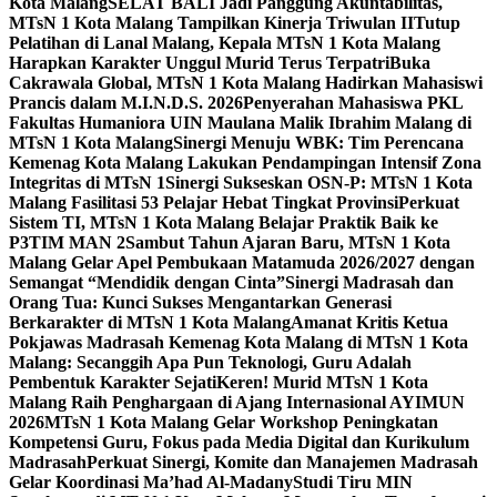
Kota Malang
SELAT BALI Jadi Panggung Akuntabilitas,
MTsN 1 Kota Malang Tampilkan Kinerja Triwulan II
Tutup
Pelatihan di Lanal Malang, Kepala MTsN 1 Kota Malang
Harapkan Karakter Unggul Murid Terus Terpatri
Buka
Cakrawala Global, MTsN 1 Kota Malang Hadirkan Mahasiswi
Prancis dalam M.I.N.D.S. 2026
Penyerahan Mahasiswa PKL
Fakultas Humaniora UIN Maulana Malik Ibrahim Malang di
MTsN 1 Kota Malang
Sinergi Menuju WBK: Tim Perencana
Kemenag Kota Malang Lakukan Pendampingan Intensif Zona
Integritas di MTsN 1
Sinergi Sukseskan OSN-P: MTsN 1 Kota
Malang Fasilitasi 53 Pelajar Hebat Tingkat Provinsi
Perkuat
Sistem TI, MTsN 1 Kota Malang Belajar Praktik Baik ke
P3TIM MAN 2
Sambut Tahun Ajaran Baru, MTsN 1 Kota
Malang Gelar Apel Pembukaan Matamuda 2026/2027 dengan
Semangat “Mendidik dengan Cinta”
Sinergi Madrasah dan
Orang Tua: Kunci Sukses Mengantarkan Generasi
Berkarakter di MTsN 1 Kota Malang
Amanat Kritis Ketua
Pokjawas Madrasah Kemenag Kota Malang di MTsN 1 Kota
Malang: Secanggih Apa Pun Teknologi, Guru Adalah
Pembentuk Karakter Sejati
Keren! Murid MTsN 1 Kota
Malang Raih Penghargaan di Ajang Internasional AYIMUN
2026
MTsN 1 Kota Malang Gelar Workshop Peningkatan
Kompetensi Guru, Fokus pada Media Digital dan Kurikulum
Madrasah
Perkuat Sinergi, Komite dan Manajemen Madrasah
Gelar Koordinasi Ma’had Al-Madany
Studi Tiru MIN