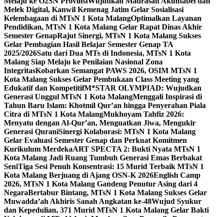
Melaju ke O2SN Provinsi
Wujudkan Madrasah Akuntabel dan
Melek Digital, Kanwil Kemenag Jatim Gelar Sosialisasi
Kelembagaan di MTsN 1 Kota Malang
Optimalkan Layanan
Pendidikan, MTsN 1 Kota Malang Gelar Rapat Dinas Akhir
Semester Genap
Rajut Sinergi, MTsN 1 Kota Malang Sukses
Gelar Pembagian Hasil Belajar Semester Genap TA
2025/2026
Satu dari Dua MTs di Indonesia, MTsN 1 Kota
Malang Siap Melaju ke Penilaian Nasional Zona
Integritas
Kobarkan Semangat PAWS 2026, OSIM MTsN 1
Kota Malang Sukses Gelar Pembukaan Class Meeting yang
Edukatif dan Kompetitif
M*STAR OLYMPIAD: Wujudkan
Generasi Unggul MTsN 1 Kota Malang
Menggali Inspirasi di
Tahun Baru Islam: Khotmil Qur’an hingga Penyerahan Piala
Citra di MTsN 1 Kota Malang
Mukhoyam Tahfiz 2026:
Menyatu dengan Al-Qur’an, Menguatkan Jiwa, Mengukir
Generasi Qurani
Sinergi Kolaborasi: MTsN 1 Kota Malang
Gelar Evaluasi Semester Genap dan Perkuat Komitmen
Kurikulum Merdeka
ART SPECTA 2: Bukti Nyata MTsN 1
Kota Malang Jadi Ruang Tumbuh Generasi Emas Berbakat
Seni
Tiga Sesi Penuh Konsentrasi: 15 Murid Terbaik MTsN 1
Kota Malang Berjuang di Ajang OSN-K 2026
English Camp
2026, MTsN 1 Kota Malang Gandeng Penutur Asing dari 4
Negara
Bertabur Bintang, MTsN 1 Kota Malang Sukses Gelar
Muwadda’ah Akhiris Sanah Angkatan ke-48
Wujud Syukur
dan Kepedulian, 371 Murid MTsN 1 Kota Malang Gelar Bakti