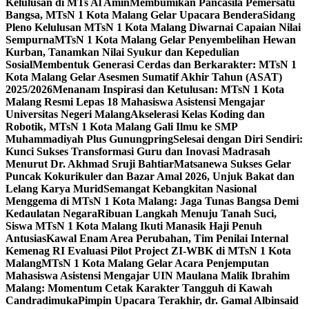
Kelulusan di MTs Al Amin
Membumikan Pancasila Pemersatu
Bangsa, MTsN 1 Kota Malang Gelar Upacara Bendera
Sidang
Pleno Kelulusan MTsN 1 Kota Malang Diwarnai Capaian Nilai
Sempurna
MTsN 1 Kota Malang Gelar Penyembelihan Hewan
Kurban, Tanamkan Nilai Syukur dan Kepedulian
Sosial
Membentuk Generasi Cerdas dan Berkarakter: MTsN 1
Kota Malang Gelar Asesmen Sumatif Akhir Tahun (ASAT)
2025/2026
Menanam Inspirasi dan Ketulusan: MTsN 1 Kota
Malang Resmi Lepas 18 Mahasiswa Asistensi Mengajar
Universitas Negeri Malang
Akselerasi Kelas Koding dan
Robotik, MTsN 1 Kota Malang Gali Ilmu ke SMP
Muhammadiyah Plus Gunungpring
Selesai dengan Diri Sendiri:
Kunci Sukses Transformasi Guru dan Inovasi Madrasah
Menurut Dr. Akhmad Sruji Bahtiar
Matsanewa Sukses Gelar
Puncak Kokurikuler dan Bazar Amal 2026, Unjuk Bakat dan
Lelang Karya Murid
Semangat Kebangkitan Nasional
Menggema di MTsN 1 Kota Malang: Jaga Tunas Bangsa Demi
Kedaulatan Negara
Ribuan Langkah Menuju Tanah Suci,
Siswa MTsN 1 Kota Malang Ikuti Manasik Haji Penuh
Antusias
Kawal Enam Area Perubahan, Tim Penilai Internal
Kemenag RI Evaluasi Pilot Project ZI-WBK di MTsN 1 Kota
Malang
MTsN 1 Kota Malang Gelar Acara Penjemputan
Mahasiswa Asistensi Mengajar UIN Maulana Malik Ibrahim
Malang: Momentum Cetak Karakter Tangguh di Kawah
Candradimuka
Pimpin Upacara Terakhir, dr. Gamal Albinsaid