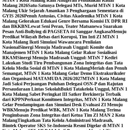
MTsN 1 Kota Malang Raih Anugerah Pendidikan Radar
Malang 2026
Satu-Satunya Delegasi MTs, Murid MTsN 1 Kota
Malang Ukir Sejarah Amankan 3 Penghargaan Sementara di
GYIS 2026
Penuh Antusias, Civitas Akademika MTsN 1 Kota
Malang Gelorakan Edukasi Genre Bersama Komisi IX DPR RI
dan BKKBN
Lewat Seni Peran, Teater Matsanewa Suarakan
Pesan Anti-Bullying di PAGSETA #4 Sanggar Angkasa
Menuju
Predikat Wilayah Bebas dari Korupsi, Tim Inti ZI MTsN 1
Kota Malang Ikuti Simulasi Wawancara Penilaian
Nasional
Sinergi Menuju Madrasah Unggul: Komite dan
Manajemen MTsN 1 Kota Malang Gelar Rakor Sosialisasi
RKAM
Sinergi Menuju Madrasah Unggul: MTsN 7 Kediri
Lakukan Studi Tiru Pembangunan Zona Integritas dan Tata
Kelola Media Sosial di MTsN 1 Kota Malang
Meriah dan Penuh
Semangat, MTsN 1 Kota Malang Gelar Demo Ekstrakurikuler
dan Organisasi MATAMUDA 2026/2027
MTsN 1 Kota Malang
Jadi Saksi Perjuangan Puluhan Delegasi OSN-P dan Rajutan
Persaudaraan Lintas Sekolah
Bukti Tatakelola Unggul, MTsN 1
Kota Malang Sabet Peringkat III Satker Berkinerja Terbaik
dari KPPN
Perkuat Komitmen Integritas, MTsN 1 Kota Malang
Gelar Pendampingan dan Simulasi Desk Evaluasi ZI Menuju
WBK
Menuju Predikat WBK, MTsN 1 Kota Malang Terima
Pengimbasan Zona Integritas dari Ketua Tim ZI MAN 2 Kota
Malang
Tingkatkan Tata Kelola Administrasi Madrasah,
Bimtek Operator SKS Se-Indonesia Resmi Digelar di MTsN 1