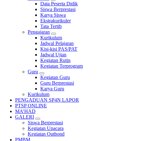
Data Peserta Didik
Siswa Berprestasi
Karya Siswa
Ekstrakurikuler
Tata Tertib
Pengajaran
Kurikulum
Jadwal Pelajaran
Kisi-kisi PAS/PAT
Jadwal Ujian
Kegiatan Rutin
Kegiatan Terprogram
Guru
Kegiatan Guru
Guru Berprestasi
Karya Guru
Kurikulum
PENGADUAN SP4N LAPOR
PTSP ONLINE
MA’HAD
GALERI
Siswa Berprestasi
Kegiatan Upacara
Kegiatan Outbond
PMBM