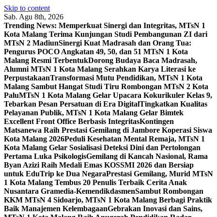
Skip to content
Sab. Agu 8th, 2026
Trending News:
Memperkuat Sinergi dan Integritas, MTsN 1
Kota Malang Terima Kunjungan Studi Pembangunan ZI dari
MTsN 2 Madiun
Sinergi Kuat Madrasah dan Orang Tua:
Pengurus POCO Angkatan 49, 50, dan 51 MTsN 1 Kota
Malang Resmi Terbentuk
Dorong Budaya Baca Madrasah,
Alumni MTsN 1 Kota Malang Serahkan Karya Literasi ke
Perpustakaan
Transformasi Mutu Pendidikan, MTsN 1 Kota
Malang Sambut Hangat Studi Tiru Rombongan MTsN 2 Kota
Palu
MTsN 1 Kota Malang Gelar Upacara Kokurikuler Kelas 9,
Tebarkan Pesan Persatuan di Era Digital
Tingkatkan Kualitas
Pelayanan Publik, MTsN 1 Kota Malang Gelar Bimtek
Excellent Front Office Berbasis Integritas
Kontingen
Matsanewa Raih Prestasi Gemilang di Jambore Koperasi Siswa
Kota Malang 2026
Peduli Kesehatan Mental Remaja, MTsN 1
Kota Malang Gelar Sosialisasi Deteksi Dini dan Pertolongan
Pertama Luka Psikologis
Gemilang di Kancah Nasional, Rama
Byan Azizi Raih Medali Emas KOSSMI 2026 dan Bersiap
untuk EduTrip ke Dua Negara
Prestasi Gemilang, Murid MTsN
1 Kota Malang Tembus 20 Penulis Terbaik Cerita Anak
Nusantara Gramedia-Kemendikdasmen
Sambut Rombongan
KKM MTsN 4 Sidoarjo, MTsN 1 Kota Malang Berbagi Praktik
Baik Manajemen Kelembagaan
Gebrakan Inovasi dan Sains,