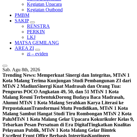
Kegiatan Upacara
Kegiatan Outbond
PMBM
SAKIP
RENSTRA
PERKIN
LKJ
MATSA GEMILANG
AREA ZI
zi – eviden
Sab. Agu 8th, 2026
Trending News:
Memperkuat Sinergi dan Integritas, MTsN 1
Kota Malang Terima Kunjungan Studi Pembangunan ZI dari
MTsN 2 Madiun
Sinergi Kuat Madrasah dan Orang Tua:
Pengurus POCO Angkatan 49, 50, dan 51 MTsN 1 Kota
Malang Resmi Terbentuk
Dorong Budaya Baca Madrasah,
Alumni MTsN 1 Kota Malang Serahkan Karya Literasi ke
Perpustakaan
Transformasi Mutu Pendidikan, MTsN 1 Kota
Malang Sambut Hangat Studi Tiru Rombongan MTsN 2 Kota
Palu
MTsN 1 Kota Malang Gelar Upacara Kokurikuler Kelas 9,
Tebarkan Pesan Persatuan di Era Digital
Tingkatkan Kualitas
Pelayanan Publik, MTsN 1 Kota Malang Gelar Bimtek
Excellent Front Office Berbasis Integritas
Kontingen