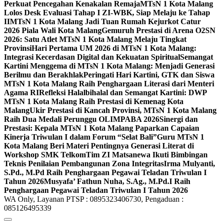
Perkuat Pencegahan Kenakalan Remaja
MTsN 1 Kota Malang
Lolos Desk Evaluasi Tahap I ZI-WBK, Siap Melaju ke Tahap
II
MTsN 1 Kota Malang Jadi Tuan Rumah Kejurkot Catur
2026 Piala Wali Kota Malang
Gemuruh Prestasi di Arena O2SN
2026: Satu Atlet MTsN 1 Kota Malang Melaju Tingkat
Provinsi
Hari Pertama UM 2026 di MTsN 1 Kota Malang:
Integrasi Kecerdasan Digital dan Kekuatan Spiritual
Semangat
Kartini Menggema di MTsN 1 Kota Malang: Menjadi Generasi
Berilmu dan Berakhlak
Peringati Hari Kartini, GTK dan Siswa
MTsN 1 Kota Malang Raih Penghargaan Literasi dari Menteri
Agama RI
Refleksi Halalbihalal dan Semangat Kartini: DWP
MTsN 1 Kota Malang Raih Prestasi di Kemenag Kota
Malang
Ukir Prestasi di Kancah Provinsi, MTsN 1 Kota Malang
Raih Dua Medali Perunggu OLIMPABA 2026
Sinergi dan
Prestasi: Kepala MTsN 1 Kota Malang Paparkan Capaian
Kinerja Triwulan I dalam Forum “Selat Bali”
Guru MTsN 1
Kota Malang Beri Materi Pentingnya Generasi Literat di
Workshop SMK Telkom
Tim ZI Matsanewa Ikuti Bimbingan
Teknis Penilaian Pembangunan Zona Integritas
Irma Mulyanti,
S.Pd., M.Pd Raih Penghargaan Pegawai Teladan Triwulan I
Tahun 2026
Musyafa’ Fathun Nuha, S.Ag., M.Pd.I Raih
Penghargaan Pegawai Teladan Triwulan I Tahun 2026
WA Only, Layanan PTSP : 0895323406730, Pengaduan :
085126495339