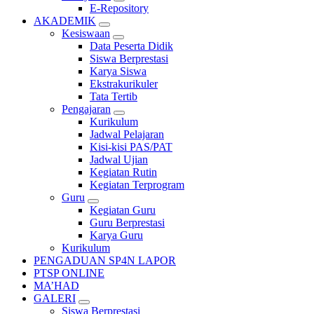
E-Repository
AKADEMIK
Kesiswaan
Data Peserta Didik
Siswa Berprestasi
Karya Siswa
Ekstrakurikuler
Tata Tertib
Pengajaran
Kurikulum
Jadwal Pelajaran
Kisi-kisi PAS/PAT
Jadwal Ujian
Kegiatan Rutin
Kegiatan Terprogram
Guru
Kegiatan Guru
Guru Berprestasi
Karya Guru
Kurikulum
PENGADUAN SP4N LAPOR
PTSP ONLINE
MA’HAD
GALERI
Siswa Berprestasi