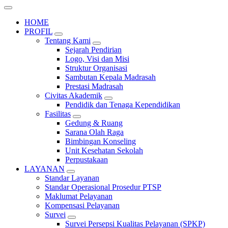
HOME
PROFIL
Tentang Kami
Sejarah Pendirian
Logo, Visi dan Misi
Struktur Organisasi
Sambutan Kepala Madrasah
Prestasi Madrasah
Civitas Akademik
Pendidik dan Tenaga Kependidikan
Fasilitas
Gedung & Ruang
Sarana Olah Raga
Bimbingan Konseling
Unit Kesehatan Sekolah
Perpustakaan
LAYANAN
Standar Layanan
Standar Operasional Prosedur PTSP
Maklumat Pelayanan
Kompensasi Pelayanan
Survei
Survei Persepsi Kualitas Pelayanan (SPKP)