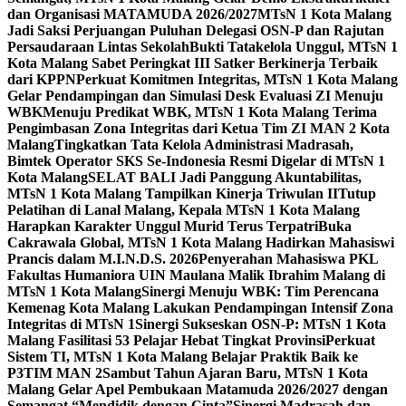
dan Organisasi MATAMUDA 2026/2027
MTsN 1 Kota Malang
Jadi Saksi Perjuangan Puluhan Delegasi OSN-P dan Rajutan
Persaudaraan Lintas Sekolah
Bukti Tatakelola Unggul, MTsN 1
Kota Malang Sabet Peringkat III Satker Berkinerja Terbaik
dari KPPN
Perkuat Komitmen Integritas, MTsN 1 Kota Malang
Gelar Pendampingan dan Simulasi Desk Evaluasi ZI Menuju
WBK
Menuju Predikat WBK, MTsN 1 Kota Malang Terima
Pengimbasan Zona Integritas dari Ketua Tim ZI MAN 2 Kota
Malang
Tingkatkan Tata Kelola Administrasi Madrasah,
Bimtek Operator SKS Se-Indonesia Resmi Digelar di MTsN 1
Kota Malang
SELAT BALI Jadi Panggung Akuntabilitas,
MTsN 1 Kota Malang Tampilkan Kinerja Triwulan II
Tutup
Pelatihan di Lanal Malang, Kepala MTsN 1 Kota Malang
Harapkan Karakter Unggul Murid Terus Terpatri
Buka
Cakrawala Global, MTsN 1 Kota Malang Hadirkan Mahasiswi
Prancis dalam M.I.N.D.S. 2026
Penyerahan Mahasiswa PKL
Fakultas Humaniora UIN Maulana Malik Ibrahim Malang di
MTsN 1 Kota Malang
Sinergi Menuju WBK: Tim Perencana
Kemenag Kota Malang Lakukan Pendampingan Intensif Zona
Integritas di MTsN 1
Sinergi Sukseskan OSN-P: MTsN 1 Kota
Malang Fasilitasi 53 Pelajar Hebat Tingkat Provinsi
Perkuat
Sistem TI, MTsN 1 Kota Malang Belajar Praktik Baik ke
P3TIM MAN 2
Sambut Tahun Ajaran Baru, MTsN 1 Kota
Malang Gelar Apel Pembukaan Matamuda 2026/2027 dengan
Semangat “Mendidik dengan Cinta”
Sinergi Madrasah dan