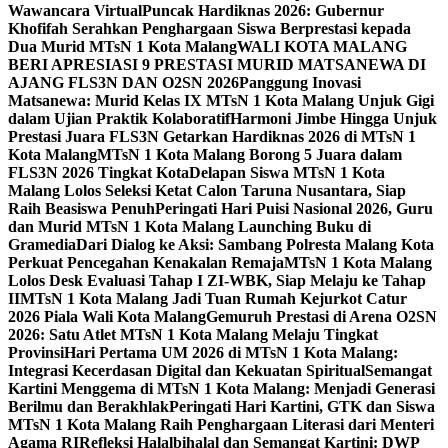
Wawancara Virtual
Puncak Hardiknas 2026: Gubernur
Khofifah Serahkan Penghargaan Siswa Berprestasi kepada
Dua Murid MTsN 1 Kota Malang
WALI KOTA MALANG
BERI APRESIASI 9 PRESTASI MURID MATSANEWA DI
AJANG FLS3N DAN O2SN 2026
Panggung Inovasi
Matsanewa: Murid Kelas IX MTsN 1 Kota Malang Unjuk Gigi
dalam Ujian Praktik Kolaboratif
Harmoni Jimbe Hingga Unjuk
Prestasi Juara FLS3N Getarkan Hardiknas 2026 di MTsN 1
Kota Malang
MTsN 1 Kota Malang Borong 5 Juara dalam
FLS3N 2026 Tingkat Kota
Delapan Siswa MTsN 1 Kota
Malang Lolos Seleksi Ketat Calon Taruna Nusantara, Siap
Raih Beasiswa Penuh
Peringati Hari Puisi Nasional 2026, Guru
dan Murid MTsN 1 Kota Malang Launching Buku di
Gramedia
Dari Dialog ke Aksi: Sambang Polresta Malang Kota
Perkuat Pencegahan Kenakalan Remaja
MTsN 1 Kota Malang
Lolos Desk Evaluasi Tahap I ZI-WBK, Siap Melaju ke Tahap
II
MTsN 1 Kota Malang Jadi Tuan Rumah Kejurkot Catur
2026 Piala Wali Kota Malang
Gemuruh Prestasi di Arena O2SN
2026: Satu Atlet MTsN 1 Kota Malang Melaju Tingkat
Provinsi
Hari Pertama UM 2026 di MTsN 1 Kota Malang:
Integrasi Kecerdasan Digital dan Kekuatan Spiritual
Semangat
Kartini Menggema di MTsN 1 Kota Malang: Menjadi Generasi
Berilmu dan Berakhlak
Peringati Hari Kartini, GTK dan Siswa
MTsN 1 Kota Malang Raih Penghargaan Literasi dari Menteri
Agama RI
Refleksi Halalbihalal dan Semangat Kartini: DWP