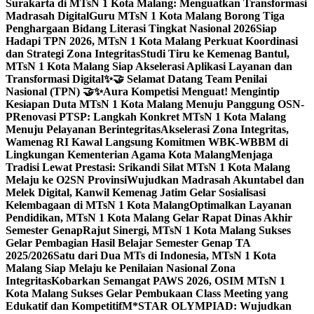
Surakarta di MTsN 1 Kota Malang: Menguatkan Transformasi
Madrasah Digital
Guru MTsN 1 Kota Malang Borong Tiga
Penghargaan Bidang Literasi Tingkat Nasional 2026
Siap
Hadapi TPN 2026, MTsN 1 Kota Malang Perkuat Koordinasi
dan Strategi Zona Integritas
Studi Tiru ke Kemenag Bantul,
MTsN 1 Kota Malang Siap Akselerasi Aplikasi Layanan dan
Transformasi Digital
✨🤝 Selamat Datang Team Penilai
Nasional (TPN) 🤝✨
Aura Kompetisi Menguat! Mengintip
Kesiapan Duta MTsN 1 Kota Malang Menuju Panggung OSN-
P
Renovasi PTSP: Langkah Konkret MTsN 1 Kota Malang
Menuju Pelayanan Berintegritas
Akselerasi Zona Integritas,
Wamenag RI Kawal Langsung Komitmen WBK-WBBM di
Lingkungan Kementerian Agama Kota Malang
Menjaga
Tradisi Lewat Prestasi: Srikandi Silat MTsN 1 Kota Malang
Melaju ke O2SN Provinsi
Wujudkan Madrasah Akuntabel dan
Melek Digital, Kanwil Kemenag Jatim Gelar Sosialisasi
Kelembagaan di MTsN 1 Kota Malang
Optimalkan Layanan
Pendidikan, MTsN 1 Kota Malang Gelar Rapat Dinas Akhir
Semester Genap
Rajut Sinergi, MTsN 1 Kota Malang Sukses
Gelar Pembagian Hasil Belajar Semester Genap TA
2025/2026
Satu dari Dua MTs di Indonesia, MTsN 1 Kota
Malang Siap Melaju ke Penilaian Nasional Zona
Integritas
Kobarkan Semangat PAWS 2026, OSIM MTsN 1
Kota Malang Sukses Gelar Pembukaan Class Meeting yang
Edukatif dan Kompetitif
M*STAR OLYMPIAD: Wujudkan