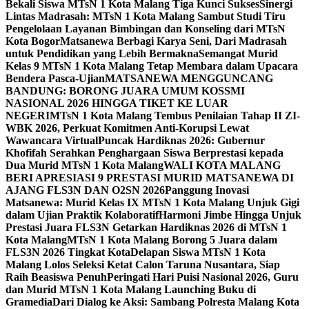
Bekali Siswa MTsN 1 Kota Malang Tiga Kunci Sukses
Sinergi
Lintas Madrasah: MTsN 1 Kota Malang Sambut Studi Tiru
Pengelolaan Layanan Bimbingan dan Konseling dari MTsN
Kota Bogor
Matsanewa Berbagi Karya Seni, Dari Madrasah
untuk Pendidikan yang Lebih Bermakna
Semangat Murid
Kelas 9 MTsN 1 Kota Malang Tetap Membara dalam Upacara
Bendera Pasca-Ujian
MATSANEWA MENGGUNCANG
BANDUNG: BORONG JUARA UMUM KOSSMI
NASIONAL 2026 HINGGA TIKET KE LUAR
NEGERI
MTsN 1 Kota Malang Tembus Penilaian Tahap II ZI-
WBK 2026, Perkuat Komitmen Anti-Korupsi Lewat
Wawancara Virtual
Puncak Hardiknas 2026: Gubernur
Khofifah Serahkan Penghargaan Siswa Berprestasi kepada
Dua Murid MTsN 1 Kota Malang
WALI KOTA MALANG
BERI APRESIASI 9 PRESTASI MURID MATSANEWA DI
AJANG FLS3N DAN O2SN 2026
Panggung Inovasi
Matsanewa: Murid Kelas IX MTsN 1 Kota Malang Unjuk Gigi
dalam Ujian Praktik Kolaboratif
Harmoni Jimbe Hingga Unjuk
Prestasi Juara FLS3N Getarkan Hardiknas 2026 di MTsN 1
Kota Malang
MTsN 1 Kota Malang Borong 5 Juara dalam
FLS3N 2026 Tingkat Kota
Delapan Siswa MTsN 1 Kota
Malang Lolos Seleksi Ketat Calon Taruna Nusantara, Siap
Raih Beasiswa Penuh
Peringati Hari Puisi Nasional 2026, Guru
dan Murid MTsN 1 Kota Malang Launching Buku di
Gramedia
Dari Dialog ke Aksi: Sambang Polresta Malang Kota