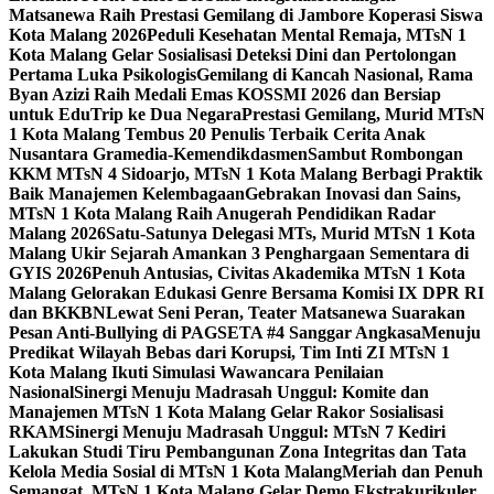
Matsanewa Raih Prestasi Gemilang di Jambore Koperasi Siswa
Kota Malang 2026
Peduli Kesehatan Mental Remaja, MTsN 1
Kota Malang Gelar Sosialisasi Deteksi Dini dan Pertolongan
Pertama Luka Psikologis
Gemilang di Kancah Nasional, Rama
Byan Azizi Raih Medali Emas KOSSMI 2026 dan Bersiap
untuk EduTrip ke Dua Negara
Prestasi Gemilang, Murid MTsN
1 Kota Malang Tembus 20 Penulis Terbaik Cerita Anak
Nusantara Gramedia-Kemendikdasmen
Sambut Rombongan
KKM MTsN 4 Sidoarjo, MTsN 1 Kota Malang Berbagi Praktik
Baik Manajemen Kelembagaan
Gebrakan Inovasi dan Sains,
MTsN 1 Kota Malang Raih Anugerah Pendidikan Radar
Malang 2026
Satu-Satunya Delegasi MTs, Murid MTsN 1 Kota
Malang Ukir Sejarah Amankan 3 Penghargaan Sementara di
GYIS 2026
Penuh Antusias, Civitas Akademika MTsN 1 Kota
Malang Gelorakan Edukasi Genre Bersama Komisi IX DPR RI
dan BKKBN
Lewat Seni Peran, Teater Matsanewa Suarakan
Pesan Anti-Bullying di PAGSETA #4 Sanggar Angkasa
Menuju
Predikat Wilayah Bebas dari Korupsi, Tim Inti ZI MTsN 1
Kota Malang Ikuti Simulasi Wawancara Penilaian
Nasional
Sinergi Menuju Madrasah Unggul: Komite dan
Manajemen MTsN 1 Kota Malang Gelar Rakor Sosialisasi
RKAM
Sinergi Menuju Madrasah Unggul: MTsN 7 Kediri
Lakukan Studi Tiru Pembangunan Zona Integritas dan Tata
Kelola Media Sosial di MTsN 1 Kota Malang
Meriah dan Penuh
Semangat, MTsN 1 Kota Malang Gelar Demo Ekstrakurikuler