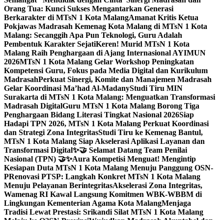
Orang Tua: Kunci Sukses Mengantarkan Generasi
Berkarakter di MTsN 1 Kota Malang
Amanat Kritis Ketua
Pokjawas Madrasah Kemenag Kota Malang di MTsN 1 Kota
Malang: Secanggih Apa Pun Teknologi, Guru Adalah
Pembentuk Karakter Sejati
Keren! Murid MTsN 1 Kota
Malang Raih Penghargaan di Ajang Internasional AYIMUN
2026
MTsN 1 Kota Malang Gelar Workshop Peningkatan
Kompetensi Guru, Fokus pada Media Digital dan Kurikulum
Madrasah
Perkuat Sinergi, Komite dan Manajemen Madrasah
Gelar Koordinasi Ma’had Al-Madany
Studi Tiru MIN
Surakarta di MTsN 1 Kota Malang: Menguatkan Transformasi
Madrasah Digital
Guru MTsN 1 Kota Malang Borong Tiga
Penghargaan Bidang Literasi Tingkat Nasional 2026
Siap
Hadapi TPN 2026, MTsN 1 Kota Malang Perkuat Koordinasi
dan Strategi Zona Integritas
Studi Tiru ke Kemenag Bantul,
MTsN 1 Kota Malang Siap Akselerasi Aplikasi Layanan dan
Transformasi Digital
✨🤝 Selamat Datang Team Penilai
Nasional (TPN) 🤝✨
Aura Kompetisi Menguat! Mengintip
Kesiapan Duta MTsN 1 Kota Malang Menuju Panggung OSN-
P
Renovasi PTSP: Langkah Konkret MTsN 1 Kota Malang
Menuju Pelayanan Berintegritas
Akselerasi Zona Integritas,
Wamenag RI Kawal Langsung Komitmen WBK-WBBM di
Lingkungan Kementerian Agama Kota Malang
Menjaga
Tradisi Lewat Prestasi: Srikandi Silat MTsN 1 Kota Malang