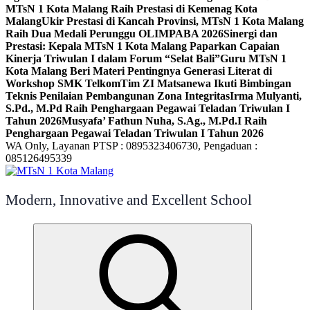
MTsN 1 Kota Malang Raih Prestasi di Kemenag Kota
Malang
Ukir Prestasi di Kancah Provinsi, MTsN 1 Kota Malang
Raih Dua Medali Perunggu OLIMPABA 2026
Sinergi dan
Prestasi: Kepala MTsN 1 Kota Malang Paparkan Capaian
Kinerja Triwulan I dalam Forum “Selat Bali”
Guru MTsN 1
Kota Malang Beri Materi Pentingnya Generasi Literat di
Workshop SMK Telkom
Tim ZI Matsanewa Ikuti Bimbingan
Teknis Penilaian Pembangunan Zona Integritas
Irma Mulyanti,
S.Pd., M.Pd Raih Penghargaan Pegawai Teladan Triwulan I
Tahun 2026
Musyafa’ Fathun Nuha, S.Ag., M.Pd.I Raih
Penghargaan Pegawai Teladan Triwulan I Tahun 2026
WA Only, Layanan PTSP : 0895323406730, Pengaduan :
085126495339
Modern, Innovative and Excellent School