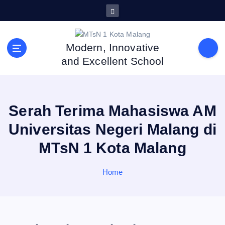
S
k
i
p
Modern, Innovative
t
and Excellent School
o
c
o
n
Serah Terima Mahasiswa AM
t
e
Universitas Negeri Malang di
n
MTsN 1 Kota Malang
t
Home