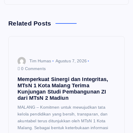
g
a
Related Posts
s
i
p
Tim Humas
Agustus 7, 2026
0 Comments
o
Memperkuat Sinergi dan Integritas,
MTsN 1 Kota Malang Terima
s
Kunjungan Studi Pembangunan ZI
dari MTsN 2 Madiun
MALANG – Komitmen untuk mewujudkan tata
kelola pendidikan yang bersih, transparan, dan
akuntabel terus ditunjukkan oleh MTsN 1 Kota
Malang. Sebagai bentuk keterbukaan informasi