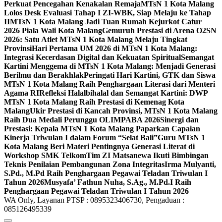
Perkuat Pencegahan Kenakalan Remaja
MTsN 1 Kota Malang
Lolos Desk Evaluasi Tahap I ZI-WBK, Siap Melaju ke Tahap
II
MTsN 1 Kota Malang Jadi Tuan Rumah Kejurkot Catur
2026 Piala Wali Kota Malang
Gemuruh Prestasi di Arena O2SN
2026: Satu Atlet MTsN 1 Kota Malang Melaju Tingkat
Provinsi
Hari Pertama UM 2026 di MTsN 1 Kota Malang:
Integrasi Kecerdasan Digital dan Kekuatan Spiritual
Semangat
Kartini Menggema di MTsN 1 Kota Malang: Menjadi Generasi
Berilmu dan Berakhlak
Peringati Hari Kartini, GTK dan Siswa
MTsN 1 Kota Malang Raih Penghargaan Literasi dari Menteri
Agama RI
Refleksi Halalbihalal dan Semangat Kartini: DWP
MTsN 1 Kota Malang Raih Prestasi di Kemenag Kota
Malang
Ukir Prestasi di Kancah Provinsi, MTsN 1 Kota Malang
Raih Dua Medali Perunggu OLIMPABA 2026
Sinergi dan
Prestasi: Kepala MTsN 1 Kota Malang Paparkan Capaian
Kinerja Triwulan I dalam Forum “Selat Bali”
Guru MTsN 1
Kota Malang Beri Materi Pentingnya Generasi Literat di
Workshop SMK Telkom
Tim ZI Matsanewa Ikuti Bimbingan
Teknis Penilaian Pembangunan Zona Integritas
Irma Mulyanti,
S.Pd., M.Pd Raih Penghargaan Pegawai Teladan Triwulan I
Tahun 2026
Musyafa’ Fathun Nuha, S.Ag., M.Pd.I Raih
Penghargaan Pegawai Teladan Triwulan I Tahun 2026
WA Only, Layanan PTSP : 0895323406730, Pengaduan :
085126495339