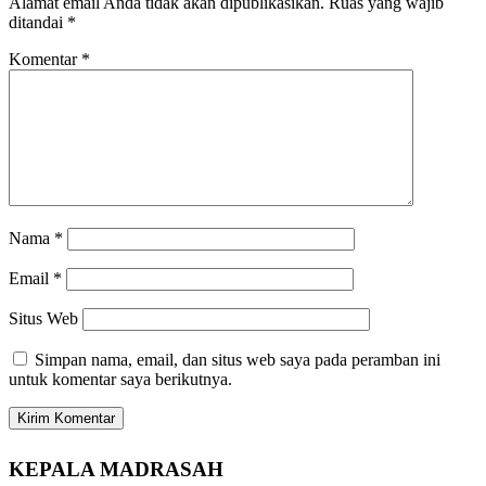
Alamat email Anda tidak akan dipublikasikan.
Ruas yang wajib
ditandai
*
Komentar
*
Nama
*
Email
*
Situs Web
Simpan nama, email, dan situs web saya pada peramban ini
untuk komentar saya berikutnya.
KEPALA MADRASAH