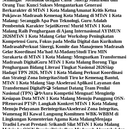
Orang Tua: Kunci Sukses Mengantarkan Generasi
Berkarakter di MTsN 1 Kota Malang
Amanat Kritis Ketua
Pokjawas Madrasah Kemenag Kota Malang di MTsN 1 Kota
Malang: Secanggih Apa Pun Teknologi, Guru Adalah
Pembentuk Karakter Sejati
Keren! Murid MTsN 1 Kota
Malang Raih Penghargaan di Ajang Internasional AYIMUN
2026
MTsN 1 Kota Malang Gelar Workshop Peningkatan
Kompetensi Guru, Fokus pada Media Digital dan Kurikulum
Madrasah
Perkuat Sinergi, Komite dan Manajemen Madrasah
Gelar Koordinasi Ma’had Al-Madany
Studi Tiru MIN
Surakarta di MTsN 1 Kota Malang: Menguatkan Transformasi
Madrasah Digital
Guru MTsN 1 Kota Malang Borong Tiga
Penghargaan Bidang Literasi Tingkat Nasional 2026
Siap
Hadapi TPN 2026, MTsN 1 Kota Malang Perkuat Koordinasi
dan Strategi Zona Integritas
Studi Tiru ke Kemenag Bantul,
MTsN 1 Kota Malang Siap Akselerasi Aplikasi Layanan dan
Transformasi Digital
✨🤝 Selamat Datang Team Penilai
Nasional (TPN) 🤝✨
Aura Kompetisi Menguat! Mengintip
Kesiapan Duta MTsN 1 Kota Malang Menuju Panggung OSN-
P
Renovasi PTSP: Langkah Konkret MTsN 1 Kota Malang
Menuju Pelayanan Berintegritas
Akselerasi Zona Integritas,
Wamenag RI Kawal Langsung Komitmen WBK-WBBM di
Lingkungan Kementerian Agama Kota Malang
Menjaga
Tradisi Lewat Prestasi: Srikandi Silat MTsN 1 Kota Malang