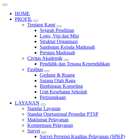
HOME
PROFIL
Tentang Kami
Sejarah Pendirian
Logo, Visi dan Misi
Struktur Organisasi
Sambutan Kepala Madrasah
Prestasi Madrasah
Civitas Akademik
Pendidik dan Tenaga Kependidikan
Fasilitas
Gedung & Ruang
Sarana Olah Raga
Bimbingan Konseling
Unit Kesehatan Sekolah
Perpustakaan
LAYANAN
Standar Layanan
Standar Operasional Prosedur PTSP
Maklumat Pelayanan
Kompensasi Pelayanan
Survei
Survei Persepsi Kualitas Pelayanan (SPKP)