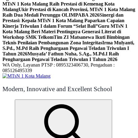
MTsN 1 Kota Malang Raih Prestasi di Kemenag Kota
Malang
Ukir Prestasi di Kancah Provinsi, MTsN 1 Kota Malang
Raih Dua Medali Perunggu OLIMPABA 2026
Sinergi dan
Prestasi: Kepala MTsN 1 Kota Malang Paparkan Capaian
Kinerja Triwulan I dalam Forum “Selat Bali”
Guru MTsN 1
Kota Malang Beri Materi Pentingnya Generasi Literat di
Workshop SMK Telkom
Tim ZI Matsanewa Ikuti Bimbingan
Teknis Penilaian Pembangunan Zona Integritas
Irma Mulyanti,
S.Pd., M.Pd Raih Penghargaan Pegawai Teladan Triwulan I
Tahun 2026
Musyafa’ Fathun Nuha, S.Ag., M.Pd.I Raih
Penghargaan Pegawai Teladan Triwulan I Tahun 2026
WA Only, Layanan PTSP : 0895323406730, Pengaduan :
085126495339
Modern, Innovative and Excellent School