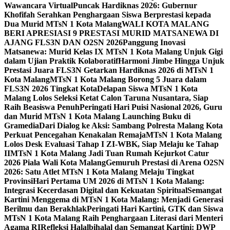
Wawancara Virtual
Puncak Hardiknas 2026: Gubernur
Khofifah Serahkan Penghargaan Siswa Berprestasi kepada
Dua Murid MTsN 1 Kota Malang
WALI KOTA MALANG
BERI APRESIASI 9 PRESTASI MURID MATSANEWA DI
AJANG FLS3N DAN O2SN 2026
Panggung Inovasi
Matsanewa: Murid Kelas IX MTsN 1 Kota Malang Unjuk Gigi
dalam Ujian Praktik Kolaboratif
Harmoni Jimbe Hingga Unjuk
Prestasi Juara FLS3N Getarkan Hardiknas 2026 di MTsN 1
Kota Malang
MTsN 1 Kota Malang Borong 5 Juara dalam
FLS3N 2026 Tingkat Kota
Delapan Siswa MTsN 1 Kota
Malang Lolos Seleksi Ketat Calon Taruna Nusantara, Siap
Raih Beasiswa Penuh
Peringati Hari Puisi Nasional 2026, Guru
dan Murid MTsN 1 Kota Malang Launching Buku di
Gramedia
Dari Dialog ke Aksi: Sambang Polresta Malang Kota
Perkuat Pencegahan Kenakalan Remaja
MTsN 1 Kota Malang
Lolos Desk Evaluasi Tahap I ZI-WBK, Siap Melaju ke Tahap
II
MTsN 1 Kota Malang Jadi Tuan Rumah Kejurkot Catur
2026 Piala Wali Kota Malang
Gemuruh Prestasi di Arena O2SN
2026: Satu Atlet MTsN 1 Kota Malang Melaju Tingkat
Provinsi
Hari Pertama UM 2026 di MTsN 1 Kota Malang:
Integrasi Kecerdasan Digital dan Kekuatan Spiritual
Semangat
Kartini Menggema di MTsN 1 Kota Malang: Menjadi Generasi
Berilmu dan Berakhlak
Peringati Hari Kartini, GTK dan Siswa
MTsN 1 Kota Malang Raih Penghargaan Literasi dari Menteri
Agama RI
Refleksi Halalbihalal dan Semangat Kartini: DWP