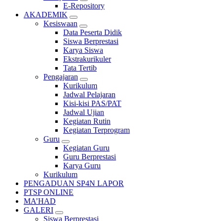
E-Repository
AKADEMIK
Kesiswaan
Data Peserta Didik
Siswa Berprestasi
Karya Siswa
Ekstrakurikuler
Tata Tertib
Pengajaran
Kurikulum
Jadwal Pelajaran
Kisi-kisi PAS/PAT
Jadwal Ujian
Kegiatan Rutin
Kegiatan Terprogram
Guru
Kegiatan Guru
Guru Berprestasi
Karya Guru
Kurikulum
PENGADUAN SP4N LAPOR
PTSP ONLINE
MA’HAD
GALERI
Siswa Berprestasi