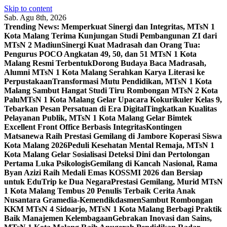
Skip to content
Sab. Agu 8th, 2026
Trending News:
Memperkuat Sinergi dan Integritas, MTsN 1
Kota Malang Terima Kunjungan Studi Pembangunan ZI dari
MTsN 2 Madiun
Sinergi Kuat Madrasah dan Orang Tua:
Pengurus POCO Angkatan 49, 50, dan 51 MTsN 1 Kota
Malang Resmi Terbentuk
Dorong Budaya Baca Madrasah,
Alumni MTsN 1 Kota Malang Serahkan Karya Literasi ke
Perpustakaan
Transformasi Mutu Pendidikan, MTsN 1 Kota
Malang Sambut Hangat Studi Tiru Rombongan MTsN 2 Kota
Palu
MTsN 1 Kota Malang Gelar Upacara Kokurikuler Kelas 9,
Tebarkan Pesan Persatuan di Era Digital
Tingkatkan Kualitas
Pelayanan Publik, MTsN 1 Kota Malang Gelar Bimtek
Excellent Front Office Berbasis Integritas
Kontingen
Matsanewa Raih Prestasi Gemilang di Jambore Koperasi Siswa
Kota Malang 2026
Peduli Kesehatan Mental Remaja, MTsN 1
Kota Malang Gelar Sosialisasi Deteksi Dini dan Pertolongan
Pertama Luka Psikologis
Gemilang di Kancah Nasional, Rama
Byan Azizi Raih Medali Emas KOSSMI 2026 dan Bersiap
untuk EduTrip ke Dua Negara
Prestasi Gemilang, Murid MTsN
1 Kota Malang Tembus 20 Penulis Terbaik Cerita Anak
Nusantara Gramedia-Kemendikdasmen
Sambut Rombongan
KKM MTsN 4 Sidoarjo, MTsN 1 Kota Malang Berbagi Praktik
Baik Manajemen Kelembagaan
Gebrakan Inovasi dan Sains,