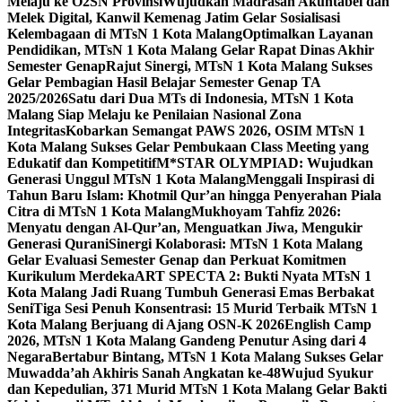
Melaju ke O2SN Provinsi
Wujudkan Madrasah Akuntabel dan
Melek Digital, Kanwil Kemenag Jatim Gelar Sosialisasi
Kelembagaan di MTsN 1 Kota Malang
Optimalkan Layanan
Pendidikan, MTsN 1 Kota Malang Gelar Rapat Dinas Akhir
Semester Genap
Rajut Sinergi, MTsN 1 Kota Malang Sukses
Gelar Pembagian Hasil Belajar Semester Genap TA
2025/2026
Satu dari Dua MTs di Indonesia, MTsN 1 Kota
Malang Siap Melaju ke Penilaian Nasional Zona
Integritas
Kobarkan Semangat PAWS 2026, OSIM MTsN 1
Kota Malang Sukses Gelar Pembukaan Class Meeting yang
Edukatif dan Kompetitif
M*STAR OLYMPIAD: Wujudkan
Generasi Unggul MTsN 1 Kota Malang
Menggali Inspirasi di
Tahun Baru Islam: Khotmil Qur’an hingga Penyerahan Piala
Citra di MTsN 1 Kota Malang
Mukhoyam Tahfiz 2026:
Menyatu dengan Al-Qur’an, Menguatkan Jiwa, Mengukir
Generasi Qurani
Sinergi Kolaborasi: MTsN 1 Kota Malang
Gelar Evaluasi Semester Genap dan Perkuat Komitmen
Kurikulum Merdeka
ART SPECTA 2: Bukti Nyata MTsN 1
Kota Malang Jadi Ruang Tumbuh Generasi Emas Berbakat
Seni
Tiga Sesi Penuh Konsentrasi: 15 Murid Terbaik MTsN 1
Kota Malang Berjuang di Ajang OSN-K 2026
English Camp
2026, MTsN 1 Kota Malang Gandeng Penutur Asing dari 4
Negara
Bertabur Bintang, MTsN 1 Kota Malang Sukses Gelar
Muwadda’ah Akhiris Sanah Angkatan ke-48
Wujud Syukur
dan Kepedulian, 371 Murid MTsN 1 Kota Malang Gelar Bakti