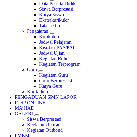
Data Peserta Didik
Siswa Berprestasi
Karya Siswa
Ekstrakurikuler
Tata Tertib
Pengajaran
Kurikulum
Jadwal Pelajaran
Kisi-kisi PAS/PAT
Jadwal Ujian
Kegiatan Rutin
Kegiatan Terprogram
Guru
Kegiatan Guru
Guru Berprestasi
Karya Guru
Kurikulum
PENGADUAN SP4N LAPOR
PTSP ONLINE
MA’HAD
GALERI
Siswa Berprestasi
Kegiatan Upacara
Kegiatan Outbond
PMBM