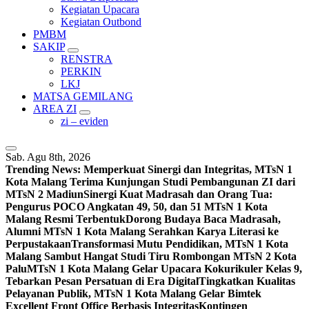
Kegiatan Upacara
Kegiatan Outbond
PMBM
SAKIP
RENSTRA
PERKIN
LKJ
MATSA GEMILANG
AREA ZI
zi – eviden
Sab. Agu 8th, 2026
Trending News:
Memperkuat Sinergi dan Integritas, MTsN 1
Kota Malang Terima Kunjungan Studi Pembangunan ZI dari
MTsN 2 Madiun
Sinergi Kuat Madrasah dan Orang Tua:
Pengurus POCO Angkatan 49, 50, dan 51 MTsN 1 Kota
Malang Resmi Terbentuk
Dorong Budaya Baca Madrasah,
Alumni MTsN 1 Kota Malang Serahkan Karya Literasi ke
Perpustakaan
Transformasi Mutu Pendidikan, MTsN 1 Kota
Malang Sambut Hangat Studi Tiru Rombongan MTsN 2 Kota
Palu
MTsN 1 Kota Malang Gelar Upacara Kokurikuler Kelas 9,
Tebarkan Pesan Persatuan di Era Digital
Tingkatkan Kualitas
Pelayanan Publik, MTsN 1 Kota Malang Gelar Bimtek
Excellent Front Office Berbasis Integritas
Kontingen