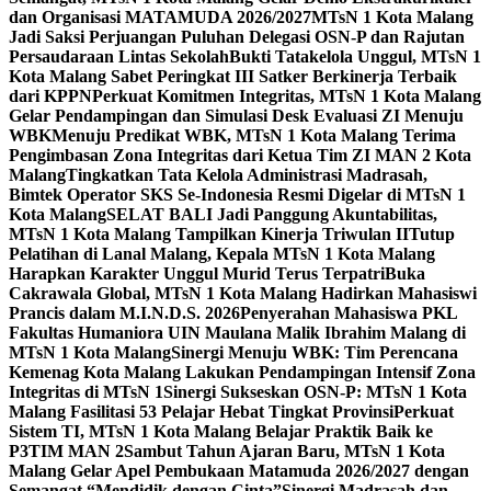
dan Organisasi MATAMUDA 2026/2027
MTsN 1 Kota Malang
Jadi Saksi Perjuangan Puluhan Delegasi OSN-P dan Rajutan
Persaudaraan Lintas Sekolah
Bukti Tatakelola Unggul, MTsN 1
Kota Malang Sabet Peringkat III Satker Berkinerja Terbaik
dari KPPN
Perkuat Komitmen Integritas, MTsN 1 Kota Malang
Gelar Pendampingan dan Simulasi Desk Evaluasi ZI Menuju
WBK
Menuju Predikat WBK, MTsN 1 Kota Malang Terima
Pengimbasan Zona Integritas dari Ketua Tim ZI MAN 2 Kota
Malang
Tingkatkan Tata Kelola Administrasi Madrasah,
Bimtek Operator SKS Se-Indonesia Resmi Digelar di MTsN 1
Kota Malang
SELAT BALI Jadi Panggung Akuntabilitas,
MTsN 1 Kota Malang Tampilkan Kinerja Triwulan II
Tutup
Pelatihan di Lanal Malang, Kepala MTsN 1 Kota Malang
Harapkan Karakter Unggul Murid Terus Terpatri
Buka
Cakrawala Global, MTsN 1 Kota Malang Hadirkan Mahasiswi
Prancis dalam M.I.N.D.S. 2026
Penyerahan Mahasiswa PKL
Fakultas Humaniora UIN Maulana Malik Ibrahim Malang di
MTsN 1 Kota Malang
Sinergi Menuju WBK: Tim Perencana
Kemenag Kota Malang Lakukan Pendampingan Intensif Zona
Integritas di MTsN 1
Sinergi Sukseskan OSN-P: MTsN 1 Kota
Malang Fasilitasi 53 Pelajar Hebat Tingkat Provinsi
Perkuat
Sistem TI, MTsN 1 Kota Malang Belajar Praktik Baik ke
P3TIM MAN 2
Sambut Tahun Ajaran Baru, MTsN 1 Kota
Malang Gelar Apel Pembukaan Matamuda 2026/2027 dengan
Semangat “Mendidik dengan Cinta”
Sinergi Madrasah dan