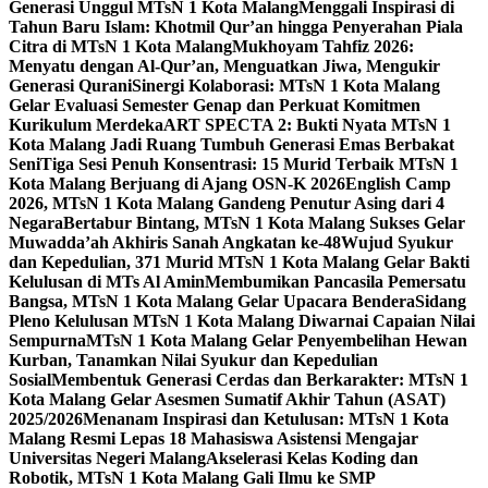
Generasi Unggul MTsN 1 Kota Malang
Menggali Inspirasi di
Tahun Baru Islam: Khotmil Qur’an hingga Penyerahan Piala
Citra di MTsN 1 Kota Malang
Mukhoyam Tahfiz 2026:
Menyatu dengan Al-Qur’an, Menguatkan Jiwa, Mengukir
Generasi Qurani
Sinergi Kolaborasi: MTsN 1 Kota Malang
Gelar Evaluasi Semester Genap dan Perkuat Komitmen
Kurikulum Merdeka
ART SPECTA 2: Bukti Nyata MTsN 1
Kota Malang Jadi Ruang Tumbuh Generasi Emas Berbakat
Seni
Tiga Sesi Penuh Konsentrasi: 15 Murid Terbaik MTsN 1
Kota Malang Berjuang di Ajang OSN-K 2026
English Camp
2026, MTsN 1 Kota Malang Gandeng Penutur Asing dari 4
Negara
Bertabur Bintang, MTsN 1 Kota Malang Sukses Gelar
Muwadda’ah Akhiris Sanah Angkatan ke-48
Wujud Syukur
dan Kepedulian, 371 Murid MTsN 1 Kota Malang Gelar Bakti
Kelulusan di MTs Al Amin
Membumikan Pancasila Pemersatu
Bangsa, MTsN 1 Kota Malang Gelar Upacara Bendera
Sidang
Pleno Kelulusan MTsN 1 Kota Malang Diwarnai Capaian Nilai
Sempurna
MTsN 1 Kota Malang Gelar Penyembelihan Hewan
Kurban, Tanamkan Nilai Syukur dan Kepedulian
Sosial
Membentuk Generasi Cerdas dan Berkarakter: MTsN 1
Kota Malang Gelar Asesmen Sumatif Akhir Tahun (ASAT)
2025/2026
Menanam Inspirasi dan Ketulusan: MTsN 1 Kota
Malang Resmi Lepas 18 Mahasiswa Asistensi Mengajar
Universitas Negeri Malang
Akselerasi Kelas Koding dan
Robotik, MTsN 1 Kota Malang Gali Ilmu ke SMP