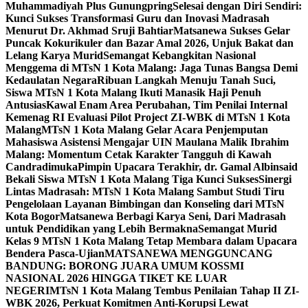
Muhammadiyah Plus Gunungpring
Selesai dengan Diri Sendiri:
Kunci Sukses Transformasi Guru dan Inovasi Madrasah
Menurut Dr. Akhmad Sruji Bahtiar
Matsanewa Sukses Gelar
Puncak Kokurikuler dan Bazar Amal 2026, Unjuk Bakat dan
Lelang Karya Murid
Semangat Kebangkitan Nasional
Menggema di MTsN 1 Kota Malang: Jaga Tunas Bangsa Demi
Kedaulatan Negara
Ribuan Langkah Menuju Tanah Suci,
Siswa MTsN 1 Kota Malang Ikuti Manasik Haji Penuh
Antusias
Kawal Enam Area Perubahan, Tim Penilai Internal
Kemenag RI Evaluasi Pilot Project ZI-WBK di MTsN 1 Kota
Malang
MTsN 1 Kota Malang Gelar Acara Penjemputan
Mahasiswa Asistensi Mengajar UIN Maulana Malik Ibrahim
Malang: Momentum Cetak Karakter Tangguh di Kawah
Candradimuka
Pimpin Upacara Terakhir, dr. Gamal Albinsaid
Bekali Siswa MTsN 1 Kota Malang Tiga Kunci Sukses
Sinergi
Lintas Madrasah: MTsN 1 Kota Malang Sambut Studi Tiru
Pengelolaan Layanan Bimbingan dan Konseling dari MTsN
Kota Bogor
Matsanewa Berbagi Karya Seni, Dari Madrasah
untuk Pendidikan yang Lebih Bermakna
Semangat Murid
Kelas 9 MTsN 1 Kota Malang Tetap Membara dalam Upacara
Bendera Pasca-Ujian
MATSANEWA MENGGUNCANG
BANDUNG: BORONG JUARA UMUM KOSSMI
NASIONAL 2026 HINGGA TIKET KE LUAR
NEGERI
MTsN 1 Kota Malang Tembus Penilaian Tahap II ZI-
WBK 2026, Perkuat Komitmen Anti-Korupsi Lewat