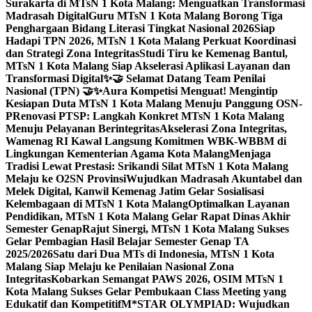
Surakarta di MTsN 1 Kota Malang: Menguatkan Transformasi
Madrasah Digital
Guru MTsN 1 Kota Malang Borong Tiga
Penghargaan Bidang Literasi Tingkat Nasional 2026
Siap
Hadapi TPN 2026, MTsN 1 Kota Malang Perkuat Koordinasi
dan Strategi Zona Integritas
Studi Tiru ke Kemenag Bantul,
MTsN 1 Kota Malang Siap Akselerasi Aplikasi Layanan dan
Transformasi Digital
✨🤝 Selamat Datang Team Penilai
Nasional (TPN) 🤝✨
Aura Kompetisi Menguat! Mengintip
Kesiapan Duta MTsN 1 Kota Malang Menuju Panggung OSN-
P
Renovasi PTSP: Langkah Konkret MTsN 1 Kota Malang
Menuju Pelayanan Berintegritas
Akselerasi Zona Integritas,
Wamenag RI Kawal Langsung Komitmen WBK-WBBM di
Lingkungan Kementerian Agama Kota Malang
Menjaga
Tradisi Lewat Prestasi: Srikandi Silat MTsN 1 Kota Malang
Melaju ke O2SN Provinsi
Wujudkan Madrasah Akuntabel dan
Melek Digital, Kanwil Kemenag Jatim Gelar Sosialisasi
Kelembagaan di MTsN 1 Kota Malang
Optimalkan Layanan
Pendidikan, MTsN 1 Kota Malang Gelar Rapat Dinas Akhir
Semester Genap
Rajut Sinergi, MTsN 1 Kota Malang Sukses
Gelar Pembagian Hasil Belajar Semester Genap TA
2025/2026
Satu dari Dua MTs di Indonesia, MTsN 1 Kota
Malang Siap Melaju ke Penilaian Nasional Zona
Integritas
Kobarkan Semangat PAWS 2026, OSIM MTsN 1
Kota Malang Sukses Gelar Pembukaan Class Meeting yang
Edukatif dan Kompetitif
M*STAR OLYMPIAD: Wujudkan