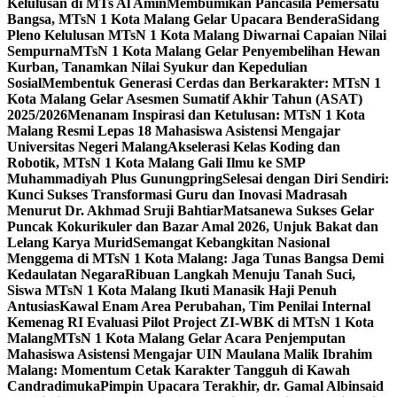
Kelulusan di MTs Al Amin
Membumikan Pancasila Pemersatu
Bangsa, MTsN 1 Kota Malang Gelar Upacara Bendera
Sidang
Pleno Kelulusan MTsN 1 Kota Malang Diwarnai Capaian Nilai
Sempurna
MTsN 1 Kota Malang Gelar Penyembelihan Hewan
Kurban, Tanamkan Nilai Syukur dan Kepedulian
Sosial
Membentuk Generasi Cerdas dan Berkarakter: MTsN 1
Kota Malang Gelar Asesmen Sumatif Akhir Tahun (ASAT)
2025/2026
Menanam Inspirasi dan Ketulusan: MTsN 1 Kota
Malang Resmi Lepas 18 Mahasiswa Asistensi Mengajar
Universitas Negeri Malang
Akselerasi Kelas Koding dan
Robotik, MTsN 1 Kota Malang Gali Ilmu ke SMP
Muhammadiyah Plus Gunungpring
Selesai dengan Diri Sendiri:
Kunci Sukses Transformasi Guru dan Inovasi Madrasah
Menurut Dr. Akhmad Sruji Bahtiar
Matsanewa Sukses Gelar
Puncak Kokurikuler dan Bazar Amal 2026, Unjuk Bakat dan
Lelang Karya Murid
Semangat Kebangkitan Nasional
Menggema di MTsN 1 Kota Malang: Jaga Tunas Bangsa Demi
Kedaulatan Negara
Ribuan Langkah Menuju Tanah Suci,
Siswa MTsN 1 Kota Malang Ikuti Manasik Haji Penuh
Antusias
Kawal Enam Area Perubahan, Tim Penilai Internal
Kemenag RI Evaluasi Pilot Project ZI-WBK di MTsN 1 Kota
Malang
MTsN 1 Kota Malang Gelar Acara Penjemputan
Mahasiswa Asistensi Mengajar UIN Maulana Malik Ibrahim
Malang: Momentum Cetak Karakter Tangguh di Kawah
Candradimuka
Pimpin Upacara Terakhir, dr. Gamal Albinsaid