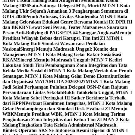
MTsN 1 Kota Malang Raih Anugerah Pendidikan Radar
Malang 2026
Satu-Satunya Delegasi MTs, Murid MTsN 1 Kota
Malang Ukir Sejarah Amankan 3 Penghargaan Sementara di
GYIS 2026
Penuh Antusias, Civitas Akademika MTsN 1 Kota
Malang Gelorakan Edukasi Genre Bersama Komisi IX DPR RI
dan BKKBN
Lewat Seni Peran, Teater Matsanewa Suarakan
Pesan Anti-Bullying di PAGSETA #4 Sanggar Angkasa
Menuju
Predikat Wilayah Bebas dari Korupsi, Tim Inti ZI MTsN 1
Kota Malang Ikuti Simulasi Wawancara Penilaian
Nasional
Sinergi Menuju Madrasah Unggul: Komite dan
Manajemen MTsN 1 Kota Malang Gelar Rakor Sosialisasi
RKAM
Sinergi Menuju Madrasah Unggul: MTsN 7 Kediri
Lakukan Studi Tiru Pembangunan Zona Integritas dan Tata
Kelola Media Sosial di MTsN 1 Kota Malang
Meriah dan Penuh
Semangat, MTsN 1 Kota Malang Gelar Demo Ekstrakurikuler
dan Organisasi MATAMUDA 2026/2027
MTsN 1 Kota Malang
Jadi Saksi Perjuangan Puluhan Delegasi OSN-P dan Rajutan
Persaudaraan Lintas Sekolah
Bukti Tatakelola Unggul, MTsN 1
Kota Malang Sabet Peringkat III Satker Berkinerja Terbaik
dari KPPN
Perkuat Komitmen Integritas, MTsN 1 Kota Malang
Gelar Pendampingan dan Simulasi Desk Evaluasi ZI Menuju
WBK
Menuju Predikat WBK, MTsN 1 Kota Malang Terima
Pengimbasan Zona Integritas dari Ketua Tim ZI MAN 2 Kota
Malang
Tingkatkan Tata Kelola Administrasi Madrasah,
Bimtek Operator SKS Se-Indonesia Resmi Digelar di MTsN 1