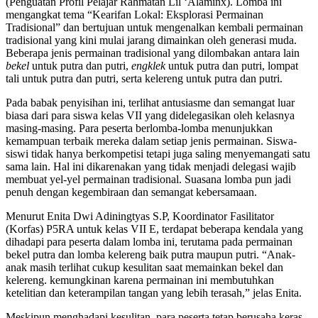
(Penguatan Profil Pelajar Rahmatan Lil ‘Alaminx). Lomba ini
mengangkat tema “Kearifan Lokal: Eksplorasi Permainan
Tradisional” dan bertujuan untuk mengenalkan kembali permainan
tradisional yang kini mulai jarang dimainkan oleh generasi muda.
Beberapa jenis permainan tradisional yang dilombakan antara lain
bekel
untuk putra dan putri,
engklek
untuk putra dan putri, lompat
tali untuk putra dan putri, serta kelereng untuk putra dan putri.
Pada babak penyisihan ini, terlihat antusiasme dan semangat luar
biasa dari para siswa kelas VII yang didelegasikan oleh kelasnya
masing-masing. Para peserta berlomba-lomba menunjukkan
kemampuan terbaik mereka dalam setiap jenis permainan. Siswa-
siswi tidak hanya berkompetisi tetapi juga saling menyemangati satu
sama lain. Hal ini dikarenakan yang tidak menjadi delegasi wajib
membuat yel-yel permainan tradisional. Suasana lomba pun jadi
penuh dengan kegembiraan dan semangat kebersamaan.
Menurut Enita Dwi Adiningtyas S.P, Koordinator Fasilitator
(Korfas) P5RA untuk kelas VII E, terdapat beberapa kendala yang
dihadapi para peserta dalam lomba ini, terutama pada permainan
bekel putra dan lomba kelereng baik putra maupun putri. “Anak-
anak masih terlihat cukup kesulitan saat memainkan bekel dan
kelereng. kemungkinan karena permainan ini membutuhkan
ketelitian dan keterampilan tangan yang lebih terasah,” jelas Enita.
Meskipun menghadapi kesulitan, para peserta tetap berusaha keras