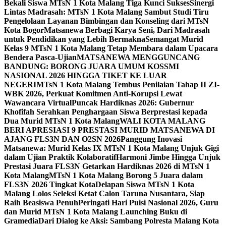
Bekali Siswa MTsN 1 Kota Malang Tiga Kunci Sukses
Sinergi
Lintas Madrasah: MTsN 1 Kota Malang Sambut Studi Tiru
Pengelolaan Layanan Bimbingan dan Konseling dari MTsN
Kota Bogor
Matsanewa Berbagi Karya Seni, Dari Madrasah
untuk Pendidikan yang Lebih Bermakna
Semangat Murid
Kelas 9 MTsN 1 Kota Malang Tetap Membara dalam Upacara
Bendera Pasca-Ujian
MATSANEWA MENGGUNCANG
BANDUNG: BORONG JUARA UMUM KOSSMI
NASIONAL 2026 HINGGA TIKET KE LUAR
NEGERI
MTsN 1 Kota Malang Tembus Penilaian Tahap II ZI-
WBK 2026, Perkuat Komitmen Anti-Korupsi Lewat
Wawancara Virtual
Puncak Hardiknas 2026: Gubernur
Khofifah Serahkan Penghargaan Siswa Berprestasi kepada
Dua Murid MTsN 1 Kota Malang
WALI KOTA MALANG
BERI APRESIASI 9 PRESTASI MURID MATSANEWA DI
AJANG FLS3N DAN O2SN 2026
Panggung Inovasi
Matsanewa: Murid Kelas IX MTsN 1 Kota Malang Unjuk Gigi
dalam Ujian Praktik Kolaboratif
Harmoni Jimbe Hingga Unjuk
Prestasi Juara FLS3N Getarkan Hardiknas 2026 di MTsN 1
Kota Malang
MTsN 1 Kota Malang Borong 5 Juara dalam
FLS3N 2026 Tingkat Kota
Delapan Siswa MTsN 1 Kota
Malang Lolos Seleksi Ketat Calon Taruna Nusantara, Siap
Raih Beasiswa Penuh
Peringati Hari Puisi Nasional 2026, Guru
dan Murid MTsN 1 Kota Malang Launching Buku di
Gramedia
Dari Dialog ke Aksi: Sambang Polresta Malang Kota