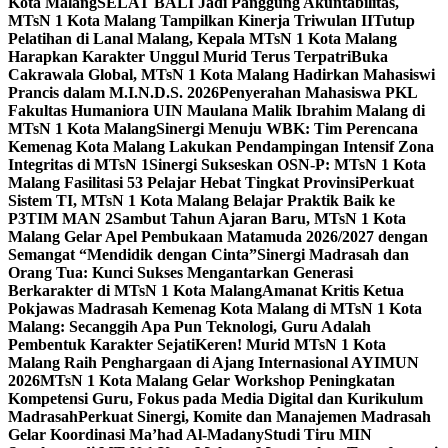
Kota Malang
SELAT BALI Jadi Panggung Akuntabilitas,
MTsN 1 Kota Malang Tampilkan Kinerja Triwulan II
Tutup
Pelatihan di Lanal Malang, Kepala MTsN 1 Kota Malang
Harapkan Karakter Unggul Murid Terus Terpatri
Buka
Cakrawala Global, MTsN 1 Kota Malang Hadirkan Mahasiswi
Prancis dalam M.I.N.D.S. 2026
Penyerahan Mahasiswa PKL
Fakultas Humaniora UIN Maulana Malik Ibrahim Malang di
MTsN 1 Kota Malang
Sinergi Menuju WBK: Tim Perencana
Kemenag Kota Malang Lakukan Pendampingan Intensif Zona
Integritas di MTsN 1
Sinergi Sukseskan OSN-P: MTsN 1 Kota
Malang Fasilitasi 53 Pelajar Hebat Tingkat Provinsi
Perkuat
Sistem TI, MTsN 1 Kota Malang Belajar Praktik Baik ke
P3TIM MAN 2
Sambut Tahun Ajaran Baru, MTsN 1 Kota
Malang Gelar Apel Pembukaan Matamuda 2026/2027 dengan
Semangat “Mendidik dengan Cinta”
Sinergi Madrasah dan
Orang Tua: Kunci Sukses Mengantarkan Generasi
Berkarakter di MTsN 1 Kota Malang
Amanat Kritis Ketua
Pokjawas Madrasah Kemenag Kota Malang di MTsN 1 Kota
Malang: Secanggih Apa Pun Teknologi, Guru Adalah
Pembentuk Karakter Sejati
Keren! Murid MTsN 1 Kota
Malang Raih Penghargaan di Ajang Internasional AYIMUN
2026
MTsN 1 Kota Malang Gelar Workshop Peningkatan
Kompetensi Guru, Fokus pada Media Digital dan Kurikulum
Madrasah
Perkuat Sinergi, Komite dan Manajemen Madrasah
Gelar Koordinasi Ma’had Al-Madany
Studi Tiru MIN