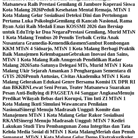
Matsanewa Raih Prestasi Gemilang di Jambore Koperasi Siswa
Kota Malang 2026
Peduli Kesehatan Mental Remaja, MTsN 1
Kota Malang Gelar Sosialisasi Deteksi Dini dan Pertolongan
Pertama Luka Psikologis
Gemilang di Kancah Nasional, Rama
Byan Azizi Raih Medali Emas KOSSMI 2026 dan Bersiap
untuk EduTrip ke Dua Negara
Prestasi Gemilang, Murid MTsN
1 Kota Malang Tembus 20 Penulis Terbaik Cerita Anak
Nusantara Gramedia-Kemendikdasmen
Sambut Rombongan
KKM MTsN 4 Sidoarjo, MTsN 1 Kota Malang Berbagi Praktik
Baik Manajemen Kelembagaan
Gebrakan Inovasi dan Sains,
MTsN 1 Kota Malang Raih Anugerah Pendidikan Radar
Malang 2026
Satu-Satunya Delegasi MTs, Murid MTsN 1 Kota
Malang Ukir Sejarah Amankan 3 Penghargaan Sementara di
GYIS 2026
Penuh Antusias, Civitas Akademika MTsN 1 Kota
Malang Gelorakan Edukasi Genre Bersama Komisi IX DPR RI
dan BKKBN
Lewat Seni Peran, Teater Matsanewa Suarakan
Pesan Anti-Bullying di PAGSETA #4 Sanggar Angkasa
Menuju
Predikat Wilayah Bebas dari Korupsi, Tim Inti ZI MTsN 1
Kota Malang Ikuti Simulasi Wawancara Penilaian
Nasional
Sinergi Menuju Madrasah Unggul: Komite dan
Manajemen MTsN 1 Kota Malang Gelar Rakor Sosialisasi
RKAM
Sinergi Menuju Madrasah Unggul: MTsN 7 Kediri
Lakukan Studi Tiru Pembangunan Zona Integritas dan Tata
Kelola Media Sosial di MTsN 1 Kota Malang
Meriah dan Penuh
Semangat, MTsN 1 Kota Malang Gelar Demo Ekstrakurikuler