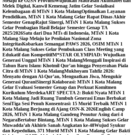
Melaju ke O2SN Provinsi
Wujudkan Madrasah Akuntabel dan
Melek Digital, Kanwil Kemenag Jatim Gelar Sosialisasi
Kelembagaan di MTsN 1 Kota Malang
Optimalkan Layanan
Pendidikan, MTsN 1 Kota Malang Gelar Rapat Dinas Akhir
Semester Genap
Rajut Sinergi, MTsN 1 Kota Malang Sukses
Gelar Pembagian Hasil Belajar Semester Genap TA
2025/2026
Satu dari Dua MTs di Indonesia, MTsN 1 Kota
Malang Siap Melaju ke Penilaian Nasional Zona
Integritas
Kobarkan Semangat PAWS 2026, OSIM MTsN 1
Kota Malang Sukses Gelar Pembukaan Class Meeting yang
Edukatif dan Kompetitif
M*STAR OLYMPIAD: Wujudkan
Generasi Unggul MTsN 1 Kota Malang
Menggali Inspirasi di
Tahun Baru Islam: Khotmil Qur’an hingga Penyerahan Piala
Citra di MTsN 1 Kota Malang
Mukhoyam Tahfiz 2026:
Menyatu dengan Al-Qur’an, Menguatkan Jiwa, Mengukir
Generasi Qurani
Sinergi Kolaborasi: MTsN 1 Kota Malang
Gelar Evaluasi Semester Genap dan Perkuat Komitmen
Kurikulum Merdeka
ART SPECTA 2: Bukti Nyata MTsN 1
Kota Malang Jadi Ruang Tumbuh Generasi Emas Berbakat
Seni
Tiga Sesi Penuh Konsentrasi: 15 Murid Terbaik MTsN 1
Kota Malang Berjuang di Ajang OSN-K 2026
English Camp
2026, MTsN 1 Kota Malang Gandeng Penutur Asing dari 4
Negara
Bertabur Bintang, MTsN 1 Kota Malang Sukses Gelar
Muwadda’ah Akhiris Sanah Angkatan ke-48
Wujud Syukur
dan Kepedulian, 371 Murid MTsN 1 Kota Malang Gelar Bakti