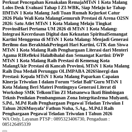
Perkuat Pencegahan Kenakalan Remaja
MTsN 1 Kota Malang
Lolos Desk Evaluasi Tahap I ZI-WBK, Siap Melaju ke Tahap
II
MTsN 1 Kota Malang Jadi Tuan Rumah Kejurkot Catur
2026 Piala Wali Kota Malang
Gemuruh Prestasi di Arena O2SN
2026: Satu Atlet MTsN 1 Kota Malang Melaju Tingkat
Provinsi
Hari Pertama UM 2026 di MTsN 1 Kota Malang:
Integrasi Kecerdasan Digital dan Kekuatan Spiritual
Semangat
Kartini Menggema di MTsN 1 Kota Malang: Menjadi Generasi
Berilmu dan Berakhlak
Peringati Hari Kartini, GTK dan Siswa
MTsN 1 Kota Malang Raih Penghargaan Literasi dari Menteri
Agama RI
Refleksi Halalbihalal dan Semangat Kartini: DWP
MTsN 1 Kota Malang Raih Prestasi di Kemenag Kota
Malang
Ukir Prestasi di Kancah Provinsi, MTsN 1 Kota Malang
Raih Dua Medali Perunggu OLIMPABA 2026
Sinergi dan
Prestasi: Kepala MTsN 1 Kota Malang Paparkan Capaian
Kinerja Triwulan I dalam Forum “Selat Bali”
Guru MTsN 1
Kota Malang Beri Materi Pentingnya Generasi Literat di
Workshop SMK Telkom
Tim ZI Matsanewa Ikuti Bimbingan
Teknis Penilaian Pembangunan Zona Integritas
Irma Mulyanti,
S.Pd., M.Pd Raih Penghargaan Pegawai Teladan Triwulan I
Tahun 2026
Musyafa’ Fathun Nuha, S.Ag., M.Pd.I Raih
Penghargaan Pegawai Teladan Triwulan I Tahun 2026
WA Only, Layanan PTSP : 0895323406730, Pengaduan :
085126495339