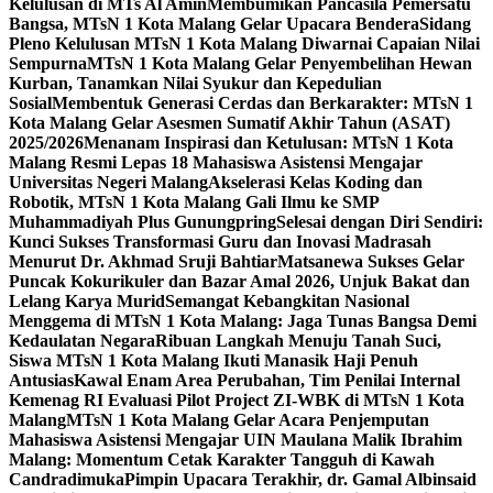
Kelulusan di MTs Al Amin
Membumikan Pancasila Pemersatu
Bangsa, MTsN 1 Kota Malang Gelar Upacara Bendera
Sidang
Pleno Kelulusan MTsN 1 Kota Malang Diwarnai Capaian Nilai
Sempurna
MTsN 1 Kota Malang Gelar Penyembelihan Hewan
Kurban, Tanamkan Nilai Syukur dan Kepedulian
Sosial
Membentuk Generasi Cerdas dan Berkarakter: MTsN 1
Kota Malang Gelar Asesmen Sumatif Akhir Tahun (ASAT)
2025/2026
Menanam Inspirasi dan Ketulusan: MTsN 1 Kota
Malang Resmi Lepas 18 Mahasiswa Asistensi Mengajar
Universitas Negeri Malang
Akselerasi Kelas Koding dan
Robotik, MTsN 1 Kota Malang Gali Ilmu ke SMP
Muhammadiyah Plus Gunungpring
Selesai dengan Diri Sendiri:
Kunci Sukses Transformasi Guru dan Inovasi Madrasah
Menurut Dr. Akhmad Sruji Bahtiar
Matsanewa Sukses Gelar
Puncak Kokurikuler dan Bazar Amal 2026, Unjuk Bakat dan
Lelang Karya Murid
Semangat Kebangkitan Nasional
Menggema di MTsN 1 Kota Malang: Jaga Tunas Bangsa Demi
Kedaulatan Negara
Ribuan Langkah Menuju Tanah Suci,
Siswa MTsN 1 Kota Malang Ikuti Manasik Haji Penuh
Antusias
Kawal Enam Area Perubahan, Tim Penilai Internal
Kemenag RI Evaluasi Pilot Project ZI-WBK di MTsN 1 Kota
Malang
MTsN 1 Kota Malang Gelar Acara Penjemputan
Mahasiswa Asistensi Mengajar UIN Maulana Malik Ibrahim
Malang: Momentum Cetak Karakter Tangguh di Kawah
Candradimuka
Pimpin Upacara Terakhir, dr. Gamal Albinsaid