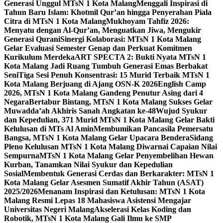
Generasi Unggul MTsN 1 Kota Malang
Menggali Inspirasi di
Tahun Baru Islam: Khotmil Qur’an hingga Penyerahan Piala
Citra di MTsN 1 Kota Malang
Mukhoyam Tahfiz 2026:
Menyatu dengan Al-Qur’an, Menguatkan Jiwa, Mengukir
Generasi Qurani
Sinergi Kolaborasi: MTsN 1 Kota Malang
Gelar Evaluasi Semester Genap dan Perkuat Komitmen
Kurikulum Merdeka
ART SPECTA 2: Bukti Nyata MTsN 1
Kota Malang Jadi Ruang Tumbuh Generasi Emas Berbakat
Seni
Tiga Sesi Penuh Konsentrasi: 15 Murid Terbaik MTsN 1
Kota Malang Berjuang di Ajang OSN-K 2026
English Camp
2026, MTsN 1 Kota Malang Gandeng Penutur Asing dari 4
Negara
Bertabur Bintang, MTsN 1 Kota Malang Sukses Gelar
Muwadda’ah Akhiris Sanah Angkatan ke-48
Wujud Syukur
dan Kepedulian, 371 Murid MTsN 1 Kota Malang Gelar Bakti
Kelulusan di MTs Al Amin
Membumikan Pancasila Pemersatu
Bangsa, MTsN 1 Kota Malang Gelar Upacara Bendera
Sidang
Pleno Kelulusan MTsN 1 Kota Malang Diwarnai Capaian Nilai
Sempurna
MTsN 1 Kota Malang Gelar Penyembelihan Hewan
Kurban, Tanamkan Nilai Syukur dan Kepedulian
Sosial
Membentuk Generasi Cerdas dan Berkarakter: MTsN 1
Kota Malang Gelar Asesmen Sumatif Akhir Tahun (ASAT)
2025/2026
Menanam Inspirasi dan Ketulusan: MTsN 1 Kota
Malang Resmi Lepas 18 Mahasiswa Asistensi Mengajar
Universitas Negeri Malang
Akselerasi Kelas Koding dan
Robotik, MTsN 1 Kota Malang Gali Ilmu ke SMP