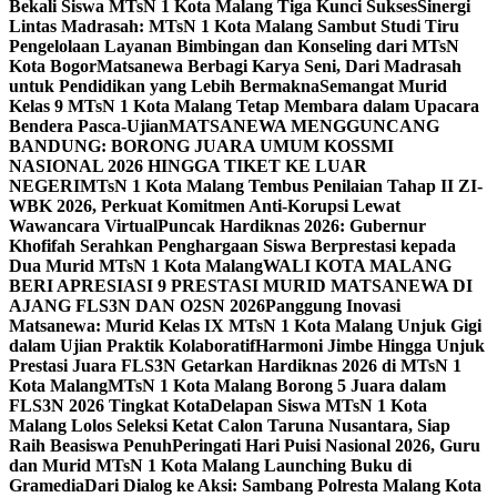
Bekali Siswa MTsN 1 Kota Malang Tiga Kunci Sukses
Sinergi
Lintas Madrasah: MTsN 1 Kota Malang Sambut Studi Tiru
Pengelolaan Layanan Bimbingan dan Konseling dari MTsN
Kota Bogor
Matsanewa Berbagi Karya Seni, Dari Madrasah
untuk Pendidikan yang Lebih Bermakna
Semangat Murid
Kelas 9 MTsN 1 Kota Malang Tetap Membara dalam Upacara
Bendera Pasca-Ujian
MATSANEWA MENGGUNCANG
BANDUNG: BORONG JUARA UMUM KOSSMI
NASIONAL 2026 HINGGA TIKET KE LUAR
NEGERI
MTsN 1 Kota Malang Tembus Penilaian Tahap II ZI-
WBK 2026, Perkuat Komitmen Anti-Korupsi Lewat
Wawancara Virtual
Puncak Hardiknas 2026: Gubernur
Khofifah Serahkan Penghargaan Siswa Berprestasi kepada
Dua Murid MTsN 1 Kota Malang
WALI KOTA MALANG
BERI APRESIASI 9 PRESTASI MURID MATSANEWA DI
AJANG FLS3N DAN O2SN 2026
Panggung Inovasi
Matsanewa: Murid Kelas IX MTsN 1 Kota Malang Unjuk Gigi
dalam Ujian Praktik Kolaboratif
Harmoni Jimbe Hingga Unjuk
Prestasi Juara FLS3N Getarkan Hardiknas 2026 di MTsN 1
Kota Malang
MTsN 1 Kota Malang Borong 5 Juara dalam
FLS3N 2026 Tingkat Kota
Delapan Siswa MTsN 1 Kota
Malang Lolos Seleksi Ketat Calon Taruna Nusantara, Siap
Raih Beasiswa Penuh
Peringati Hari Puisi Nasional 2026, Guru
dan Murid MTsN 1 Kota Malang Launching Buku di
Gramedia
Dari Dialog ke Aksi: Sambang Polresta Malang Kota