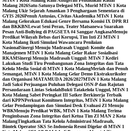
MTsN 1 Kota Malang Raih Anugerah Pendidikan Radar
Malang 2026
Satu-Satunya Delegasi MTs, Murid MTsN 1 Kota
Malang Ukir Sejarah Amankan 3 Penghargaan Sementara di
GYIS 2026
Penuh Antusias, Civitas Akademika MTsN 1 Kota
Malang Gelorakan Edukasi Genre Bersama Komisi IX DPR RI
dan BKKBN
Lewat Seni Peran, Teater Matsanewa Suarakan
Pesan Anti-Bullying di PAGSETA #4 Sanggar Angkasa
Menuju
Predikat Wilayah Bebas dari Korupsi, Tim Inti ZI MTsN 1
Kota Malang Ikuti Simulasi Wawancara Penilaian
Nasional
Sinergi Menuju Madrasah Unggul: Komite dan
Manajemen MTsN 1 Kota Malang Gelar Rakor Sosialisasi
RKAM
Sinergi Menuju Madrasah Unggul: MTsN 7 Kediri
Lakukan Studi Tiru Pembangunan Zona Integritas dan Tata
Kelola Media Sosial di MTsN 1 Kota Malang
Meriah dan Penuh
Semangat, MTsN 1 Kota Malang Gelar Demo Ekstrakurikuler
dan Organisasi MATAMUDA 2026/2027
MTsN 1 Kota Malang
Jadi Saksi Perjuangan Puluhan Delegasi OSN-P dan Rajutan
Persaudaraan Lintas Sekolah
Bukti Tatakelola Unggul, MTsN 1
Kota Malang Sabet Peringkat III Satker Berkinerja Terbaik
dari KPPN
Perkuat Komitmen Integritas, MTsN 1 Kota Malang
Gelar Pendampingan dan Simulasi Desk Evaluasi ZI Menuju
WBK
Menuju Predikat WBK, MTsN 1 Kota Malang Terima
Pengimbasan Zona Integritas dari Ketua Tim ZI MAN 2 Kota
Malang
Tingkatkan Tata Kelola Administrasi Madrasah,
Bimtek Operator SKS Se-Indonesia Resmi Digelar di MTsN 1