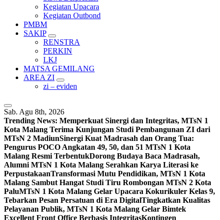
Kegiatan Upacara
Kegiatan Outbond
PMBM
SAKIP
RENSTRA
PERKIN
LKJ
MATSA GEMILANG
AREA ZI
zi – eviden
Sab. Agu 8th, 2026
Trending News:
Memperkuat Sinergi dan Integritas, MTsN 1
Kota Malang Terima Kunjungan Studi Pembangunan ZI dari
MTsN 2 Madiun
Sinergi Kuat Madrasah dan Orang Tua:
Pengurus POCO Angkatan 49, 50, dan 51 MTsN 1 Kota
Malang Resmi Terbentuk
Dorong Budaya Baca Madrasah,
Alumni MTsN 1 Kota Malang Serahkan Karya Literasi ke
Perpustakaan
Transformasi Mutu Pendidikan, MTsN 1 Kota
Malang Sambut Hangat Studi Tiru Rombongan MTsN 2 Kota
Palu
MTsN 1 Kota Malang Gelar Upacara Kokurikuler Kelas 9,
Tebarkan Pesan Persatuan di Era Digital
Tingkatkan Kualitas
Pelayanan Publik, MTsN 1 Kota Malang Gelar Bimtek
Excellent Front Office Berbasis Integritas
Kontingen