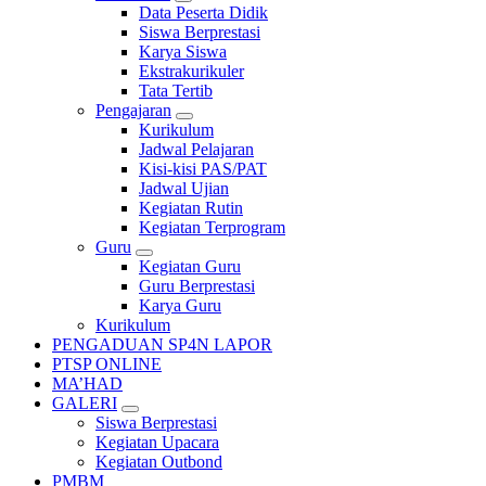
Data Peserta Didik
Siswa Berprestasi
Karya Siswa
Ekstrakurikuler
Tata Tertib
Pengajaran
Kurikulum
Jadwal Pelajaran
Kisi-kisi PAS/PAT
Jadwal Ujian
Kegiatan Rutin
Kegiatan Terprogram
Guru
Kegiatan Guru
Guru Berprestasi
Karya Guru
Kurikulum
PENGADUAN SP4N LAPOR
PTSP ONLINE
MA’HAD
GALERI
Siswa Berprestasi
Kegiatan Upacara
Kegiatan Outbond
PMBM