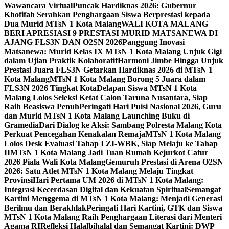
Wawancara Virtual
Puncak Hardiknas 2026: Gubernur
Khofifah Serahkan Penghargaan Siswa Berprestasi kepada
Dua Murid MTsN 1 Kota Malang
WALI KOTA MALANG
BERI APRESIASI 9 PRESTASI MURID MATSANEWA DI
AJANG FLS3N DAN O2SN 2026
Panggung Inovasi
Matsanewa: Murid Kelas IX MTsN 1 Kota Malang Unjuk Gigi
dalam Ujian Praktik Kolaboratif
Harmoni Jimbe Hingga Unjuk
Prestasi Juara FLS3N Getarkan Hardiknas 2026 di MTsN 1
Kota Malang
MTsN 1 Kota Malang Borong 5 Juara dalam
FLS3N 2026 Tingkat Kota
Delapan Siswa MTsN 1 Kota
Malang Lolos Seleksi Ketat Calon Taruna Nusantara, Siap
Raih Beasiswa Penuh
Peringati Hari Puisi Nasional 2026, Guru
dan Murid MTsN 1 Kota Malang Launching Buku di
Gramedia
Dari Dialog ke Aksi: Sambang Polresta Malang Kota
Perkuat Pencegahan Kenakalan Remaja
MTsN 1 Kota Malang
Lolos Desk Evaluasi Tahap I ZI-WBK, Siap Melaju ke Tahap
II
MTsN 1 Kota Malang Jadi Tuan Rumah Kejurkot Catur
2026 Piala Wali Kota Malang
Gemuruh Prestasi di Arena O2SN
2026: Satu Atlet MTsN 1 Kota Malang Melaju Tingkat
Provinsi
Hari Pertama UM 2026 di MTsN 1 Kota Malang:
Integrasi Kecerdasan Digital dan Kekuatan Spiritual
Semangat
Kartini Menggema di MTsN 1 Kota Malang: Menjadi Generasi
Berilmu dan Berakhlak
Peringati Hari Kartini, GTK dan Siswa
MTsN 1 Kota Malang Raih Penghargaan Literasi dari Menteri
Agama RI
Refleksi Halalbihalal dan Semangat Kartini: DWP