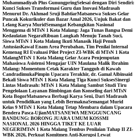
Muhammadiyah Plus Gunungpring
Selesai dengan Diri Sendiri:
Kunci Sukses Transformasi Guru dan Inovasi Madrasah
Menurut Dr. Akhmad Sruji Bahtiar
Matsanewa Sukses Gelar
Puncak Kokurikuler dan Bazar Amal 2026, Unjuk Bakat dan
Lelang Karya Murid
Semangat Kebangkitan Nasional
Menggema di MTsN 1 Kota Malang: Jaga Tunas Bangsa Demi
Kedaulatan Negara
Ribuan Langkah Menuju Tanah Suci,
Siswa MTsN 1 Kota Malang Ikuti Manasik Haji Penuh
Antusias
Kawal Enam Area Perubahan, Tim Penilai Internal
Kemenag RI Evaluasi Pilot Project ZI-WBK di MTsN 1 Kota
Malang
MTsN 1 Kota Malang Gelar Acara Penjemputan
Mahasiswa Asistensi Mengajar UIN Maulana Malik Ibrahim
Malang: Momentum Cetak Karakter Tangguh di Kawah
Candradimuka
Pimpin Upacara Terakhir, dr. Gamal Albinsaid
Bekali Siswa MTsN 1 Kota Malang Tiga Kunci Sukses
Sinergi
Lintas Madrasah: MTsN 1 Kota Malang Sambut Studi Tiru
Pengelolaan Layanan Bimbingan dan Konseling dari MTsN
Kota Bogor
Matsanewa Berbagi Karya Seni, Dari Madrasah
untuk Pendidikan yang Lebih Bermakna
Semangat Murid
Kelas 9 MTsN 1 Kota Malang Tetap Membara dalam Upacara
Bendera Pasca-Ujian
MATSANEWA MENGGUNCANG
BANDUNG: BORONG JUARA UMUM KOSSMI
NASIONAL 2026 HINGGA TIKET KE LUAR
NEGERI
MTsN 1 Kota Malang Tembus Penilaian Tahap II ZI-
WBK 2026, Perkuat Komitmen Anti-Korupsi Lewat