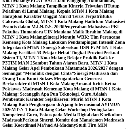
Kota Malang
SELAT BALI Jadi Panggung Akuntabilitas,
MTsN 1 Kota Malang Tampilkan Kinerja Triwulan II
Tutup
Pelatihan di Lanal Malang, Kepala MTsN 1 Kota Malang
Harapkan Karakter Unggul Murid Terus Terpatri
Buka
Cakrawala Global, MTsN 1 Kota Malang Hadirkan Mahasiswi
Prancis dalam M.I.N.D.S. 2026
Penyerahan Mahasiswa PKL
Fakultas Humaniora UIN Maulana Malik Ibrahim Malang di
MTsN 1 Kota Malang
Sinergi Menuju WBK: Tim Perencana
Kemenag Kota Malang Lakukan Pendampingan Intensif Zona
Integritas di MTsN 1
Sinergi Sukseskan OSN-P: MTsN 1 Kota
Malang Fasilitasi 53 Pelajar Hebat Tingkat Provinsi
Perkuat
Sistem TI, MTsN 1 Kota Malang Belajar Praktik Baik ke
P3TIM MAN 2
Sambut Tahun Ajaran Baru, MTsN 1 Kota
Malang Gelar Apel Pembukaan Matamuda 2026/2027 dengan
Semangat “Mendidik dengan Cinta”
Sinergi Madrasah dan
Orang Tua: Kunci Sukses Mengantarkan Generasi
Berkarakter di MTsN 1 Kota Malang
Amanat Kritis Ketua
Pokjawas Madrasah Kemenag Kota Malang di MTsN 1 Kota
Malang: Secanggih Apa Pun Teknologi, Guru Adalah
Pembentuk Karakter Sejati
Keren! Murid MTsN 1 Kota
Malang Raih Penghargaan di Ajang Internasional AYIMUN
2026
MTsN 1 Kota Malang Gelar Workshop Peningkatan
Kompetensi Guru, Fokus pada Media Digital dan Kurikulum
Madrasah
Perkuat Sinergi, Komite dan Manajemen Madrasah
Gelar Koordinasi Ma’had Al-Madany
Studi Tiru MIN