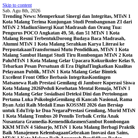
Skip to content
Sab. Agu 8th, 2026
Trending News:
Memperkuat Sinergi dan Integritas, MTsN 1
Kota Malang Terima Kunjungan Studi Pembangunan ZI dari
MTsN 2 Madiun
Sinergi Kuat Madrasah dan Orang Tua:
Pengurus POCO Angkatan 49, 50, dan 51 MTsN 1 Kota
Malang Resmi Terbentuk
Dorong Budaya Baca Madrasah,
Alumni MTsN 1 Kota Malang Serahkan Karya Literasi ke
Perpustakaan
Transformasi Mutu Pendidikan, MTsN 1 Kota
Malang Sambut Hangat Studi Tiru Rombongan MTsN 2 Kota
Palu
MTsN 1 Kota Malang Gelar Upacara Kokurikuler Kelas 9,
Tebarkan Pesan Persatuan di Era Digital
Tingkatkan Kualitas
Pelayanan Publik, MTsN 1 Kota Malang Gelar Bimtek
Excellent Front Office Berbasis Integritas
Kontingen
Matsanewa Raih Prestasi Gemilang di Jambore Koperasi Siswa
Kota Malang 2026
Peduli Kesehatan Mental Remaja, MTsN 1
Kota Malang Gelar Sosialisasi Deteksi Dini dan Pertolongan
Pertama Luka Psikologis
Gemilang di Kancah Nasional, Rama
Byan Azizi Raih Medali Emas KOSSMI 2026 dan Bersiap
untuk EduTrip ke Dua Negara
Prestasi Gemilang, Murid MTsN
1 Kota Malang Tembus 20 Penulis Terbaik Cerita Anak
Nusantara Gramedia-Kemendikdasmen
Sambut Rombongan
KKM MTsN 4 Sidoarjo, MTsN 1 Kota Malang Berbagi Praktik
Baik Manajemen Kelembagaan
Gebrakan Inovasi dan Sains,