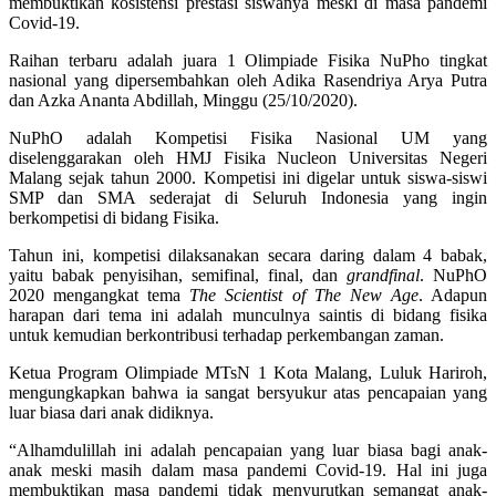
membuktikan kosistensi prestasi siswanya meski di masa pandemi
Covid-19.
Raihan terbaru adalah juara 1 Olimpiade Fisika NuPho tingkat
nasional yang dipersembahkan oleh Adika Rasendriya Arya Putra
dan Azka Ananta Abdillah, Minggu (25/10/2020).
NuPhO adalah Kompetisi Fisika Nasional UM yang
diselenggarakan oleh HMJ Fisika Nucleon Universitas Negeri
Malang sejak tahun 2000. Kompetisi ini digelar untuk siswa-siswi
SMP dan SMA sederajat di Seluruh Indonesia yang ingin
berkompetisi di bidang Fisika.
Tahun ini, kompetisi dilaksanakan secara daring dalam 4 babak,
yaitu babak penyisihan, semifinal, final, dan
grandfinal
. NuPhO
2020 mengangkat tema
The Scientist of The New Age
. Adapun
harapan dari tema ini adalah munculnya saintis di bidang fisika
untuk kemudian berkontribusi terhadap perkembangan zaman.
Ketua Program Olimpiade MTsN 1 Kota Malang, Luluk Hariroh,
mengungkapkan bahwa ia sangat bersyukur atas pencapaian yang
luar biasa dari anak didiknya.
“Alhamdulillah ini adalah pencapaian yang luar biasa bagi anak-
anak meski masih dalam masa pandemi Covid-19. Hal ini juga
membuktikan masa pandemi tidak menyurutkan semangat anak-