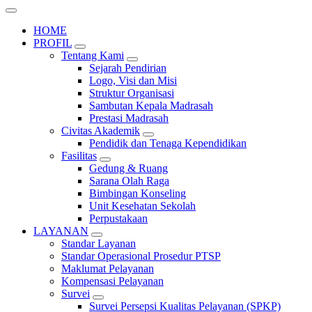
HOME
PROFIL
Tentang Kami
Sejarah Pendirian
Logo, Visi dan Misi
Struktur Organisasi
Sambutan Kepala Madrasah
Prestasi Madrasah
Civitas Akademik
Pendidik dan Tenaga Kependidikan
Fasilitas
Gedung & Ruang
Sarana Olah Raga
Bimbingan Konseling
Unit Kesehatan Sekolah
Perpustakaan
LAYANAN
Standar Layanan
Standar Operasional Prosedur PTSP
Maklumat Pelayanan
Kompensasi Pelayanan
Survei
Survei Persepsi Kualitas Pelayanan (SPKP)