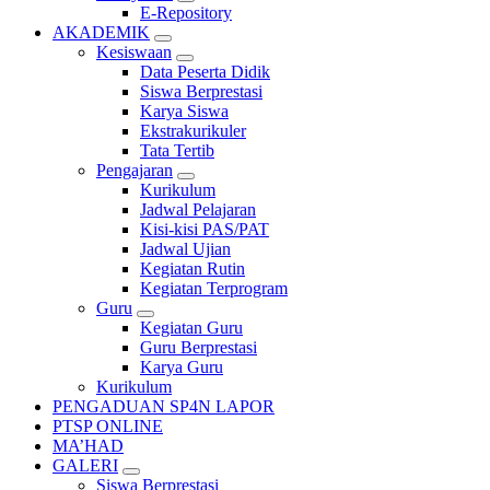
E-Repository
AKADEMIK
Kesiswaan
Data Peserta Didik
Siswa Berprestasi
Karya Siswa
Ekstrakurikuler
Tata Tertib
Pengajaran
Kurikulum
Jadwal Pelajaran
Kisi-kisi PAS/PAT
Jadwal Ujian
Kegiatan Rutin
Kegiatan Terprogram
Guru
Kegiatan Guru
Guru Berprestasi
Karya Guru
Kurikulum
PENGADUAN SP4N LAPOR
PTSP ONLINE
MA’HAD
GALERI
Siswa Berprestasi