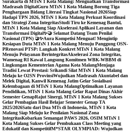
Surakarta di MTsN 1 Kota Malang: Menguatkan Transformasi
Madrasah Digital
Guru MTsN 1 Kota Malang Borong Tiga
Penghargaan Bidang Literasi Tingkat Nasional 2026
Siap
Hadapi TPN 2026, MTsN 1 Kota Malang Perkuat Koordinasi
dan Strategi Zona Integritas
Studi Tiru ke Kemenag Bantul,
MTsN 1 Kota Malang Siap Akselerasi Aplikasi Layanan dan
Transformasi Digital
✨🤝 Selamat Datang Team Penilai
Nasional (TPN) 🤝✨
Aura Kompetisi Menguat! Mengintip
Kesiapan Duta MTsN 1 Kota Malang Menuju Panggung OSN-
P
Renovasi PTSP: Langkah Konkret MTsN 1 Kota Malang
Menuju Pelayanan Berintegritas
Akselerasi Zona Integritas,
Wamenag RI Kawal Langsung Komitmen WBK-WBBM di
Lingkungan Kementerian Agama Kota Malang
Menjaga
Tradisi Lewat Prestasi: Srikandi Silat MTsN 1 Kota Malang
Melaju ke O2SN Provinsi
Wujudkan Madrasah Akuntabel dan
Melek Digital, Kanwil Kemenag Jatim Gelar Sosialisasi
Kelembagaan di MTsN 1 Kota Malang
Optimalkan Layanan
Pendidikan, MTsN 1 Kota Malang Gelar Rapat Dinas Akhir
Semester Genap
Rajut Sinergi, MTsN 1 Kota Malang Sukses
Gelar Pembagian Hasil Belajar Semester Genap TA
2025/2026
Satu dari Dua MTs di Indonesia, MTsN 1 Kota
Malang Siap Melaju ke Penilaian Nasional Zona
Integritas
Kobarkan Semangat PAWS 2026, OSIM MTsN 1
Kota Malang Sukses Gelar Pembukaan Class Meeting yang
Edukatif dan Kompetitif
M*STAR OLYMPIAD: Wujudkan