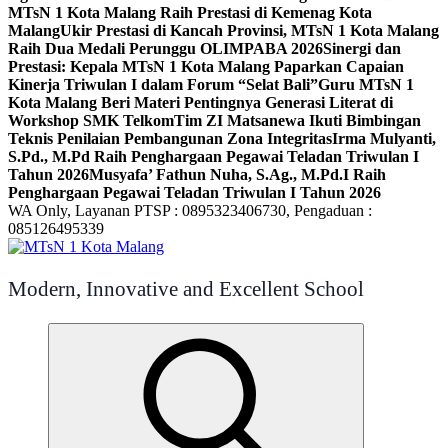
MTsN 1 Kota Malang Raih Prestasi di Kemenag Kota
Malang
Ukir Prestasi di Kancah Provinsi, MTsN 1 Kota Malang
Raih Dua Medali Perunggu OLIMPABA 2026
Sinergi dan
Prestasi: Kepala MTsN 1 Kota Malang Paparkan Capaian
Kinerja Triwulan I dalam Forum “Selat Bali”
Guru MTsN 1
Kota Malang Beri Materi Pentingnya Generasi Literat di
Workshop SMK Telkom
Tim ZI Matsanewa Ikuti Bimbingan
Teknis Penilaian Pembangunan Zona Integritas
Irma Mulyanti,
S.Pd., M.Pd Raih Penghargaan Pegawai Teladan Triwulan I
Tahun 2026
Musyafa’ Fathun Nuha, S.Ag., M.Pd.I Raih
Penghargaan Pegawai Teladan Triwulan I Tahun 2026
WA Only, Layanan PTSP : 0895323406730, Pengaduan :
085126495339
Modern, Innovative and Excellent School