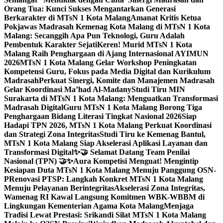
Orang Tua: Kunci Sukses Mengantarkan Generasi
Berkarakter di MTsN 1 Kota Malang
Amanat Kritis Ketua
Pokjawas Madrasah Kemenag Kota Malang di MTsN 1 Kota
Malang: Secanggih Apa Pun Teknologi, Guru Adalah
Pembentuk Karakter Sejati
Keren! Murid MTsN 1 Kota
Malang Raih Penghargaan di Ajang Internasional AYIMUN
2026
MTsN 1 Kota Malang Gelar Workshop Peningkatan
Kompetensi Guru, Fokus pada Media Digital dan Kurikulum
Madrasah
Perkuat Sinergi, Komite dan Manajemen Madrasah
Gelar Koordinasi Ma’had Al-Madany
Studi Tiru MIN
Surakarta di MTsN 1 Kota Malang: Menguatkan Transformasi
Madrasah Digital
Guru MTsN 1 Kota Malang Borong Tiga
Penghargaan Bidang Literasi Tingkat Nasional 2026
Siap
Hadapi TPN 2026, MTsN 1 Kota Malang Perkuat Koordinasi
dan Strategi Zona Integritas
Studi Tiru ke Kemenag Bantul,
MTsN 1 Kota Malang Siap Akselerasi Aplikasi Layanan dan
Transformasi Digital
✨🤝 Selamat Datang Team Penilai
Nasional (TPN) 🤝✨
Aura Kompetisi Menguat! Mengintip
Kesiapan Duta MTsN 1 Kota Malang Menuju Panggung OSN-
P
Renovasi PTSP: Langkah Konkret MTsN 1 Kota Malang
Menuju Pelayanan Berintegritas
Akselerasi Zona Integritas,
Wamenag RI Kawal Langsung Komitmen WBK-WBBM di
Lingkungan Kementerian Agama Kota Malang
Menjaga
Tradisi Lewat Prestasi: Srikandi Silat MTsN 1 Kota Malang