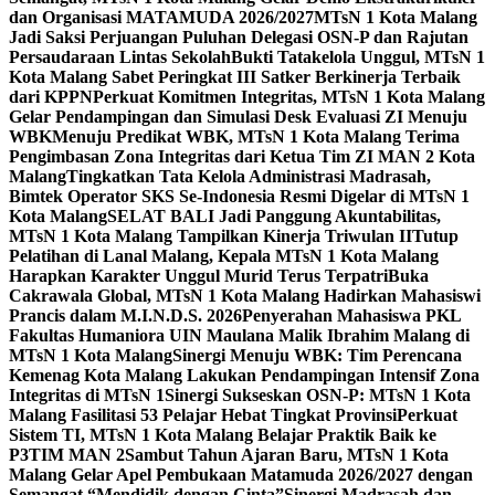
dan Organisasi MATAMUDA 2026/2027
MTsN 1 Kota Malang
Jadi Saksi Perjuangan Puluhan Delegasi OSN-P dan Rajutan
Persaudaraan Lintas Sekolah
Bukti Tatakelola Unggul, MTsN 1
Kota Malang Sabet Peringkat III Satker Berkinerja Terbaik
dari KPPN
Perkuat Komitmen Integritas, MTsN 1 Kota Malang
Gelar Pendampingan dan Simulasi Desk Evaluasi ZI Menuju
WBK
Menuju Predikat WBK, MTsN 1 Kota Malang Terima
Pengimbasan Zona Integritas dari Ketua Tim ZI MAN 2 Kota
Malang
Tingkatkan Tata Kelola Administrasi Madrasah,
Bimtek Operator SKS Se-Indonesia Resmi Digelar di MTsN 1
Kota Malang
SELAT BALI Jadi Panggung Akuntabilitas,
MTsN 1 Kota Malang Tampilkan Kinerja Triwulan II
Tutup
Pelatihan di Lanal Malang, Kepala MTsN 1 Kota Malang
Harapkan Karakter Unggul Murid Terus Terpatri
Buka
Cakrawala Global, MTsN 1 Kota Malang Hadirkan Mahasiswi
Prancis dalam M.I.N.D.S. 2026
Penyerahan Mahasiswa PKL
Fakultas Humaniora UIN Maulana Malik Ibrahim Malang di
MTsN 1 Kota Malang
Sinergi Menuju WBK: Tim Perencana
Kemenag Kota Malang Lakukan Pendampingan Intensif Zona
Integritas di MTsN 1
Sinergi Sukseskan OSN-P: MTsN 1 Kota
Malang Fasilitasi 53 Pelajar Hebat Tingkat Provinsi
Perkuat
Sistem TI, MTsN 1 Kota Malang Belajar Praktik Baik ke
P3TIM MAN 2
Sambut Tahun Ajaran Baru, MTsN 1 Kota
Malang Gelar Apel Pembukaan Matamuda 2026/2027 dengan
Semangat “Mendidik dengan Cinta”
Sinergi Madrasah dan