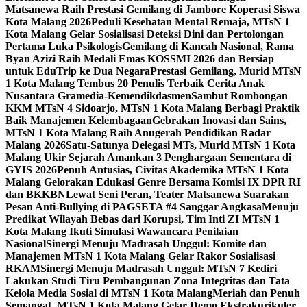
Matsanewa Raih Prestasi Gemilang di Jambore Koperasi Siswa
Kota Malang 2026
Peduli Kesehatan Mental Remaja, MTsN 1
Kota Malang Gelar Sosialisasi Deteksi Dini dan Pertolongan
Pertama Luka Psikologis
Gemilang di Kancah Nasional, Rama
Byan Azizi Raih Medali Emas KOSSMI 2026 dan Bersiap
untuk EduTrip ke Dua Negara
Prestasi Gemilang, Murid MTsN
1 Kota Malang Tembus 20 Penulis Terbaik Cerita Anak
Nusantara Gramedia-Kemendikdasmen
Sambut Rombongan
KKM MTsN 4 Sidoarjo, MTsN 1 Kota Malang Berbagi Praktik
Baik Manajemen Kelembagaan
Gebrakan Inovasi dan Sains,
MTsN 1 Kota Malang Raih Anugerah Pendidikan Radar
Malang 2026
Satu-Satunya Delegasi MTs, Murid MTsN 1 Kota
Malang Ukir Sejarah Amankan 3 Penghargaan Sementara di
GYIS 2026
Penuh Antusias, Civitas Akademika MTsN 1 Kota
Malang Gelorakan Edukasi Genre Bersama Komisi IX DPR RI
dan BKKBN
Lewat Seni Peran, Teater Matsanewa Suarakan
Pesan Anti-Bullying di PAGSETA #4 Sanggar Angkasa
Menuju
Predikat Wilayah Bebas dari Korupsi, Tim Inti ZI MTsN 1
Kota Malang Ikuti Simulasi Wawancara Penilaian
Nasional
Sinergi Menuju Madrasah Unggul: Komite dan
Manajemen MTsN 1 Kota Malang Gelar Rakor Sosialisasi
RKAM
Sinergi Menuju Madrasah Unggul: MTsN 7 Kediri
Lakukan Studi Tiru Pembangunan Zona Integritas dan Tata
Kelola Media Sosial di MTsN 1 Kota Malang
Meriah dan Penuh
Semangat, MTsN 1 Kota Malang Gelar Demo Ekstrakurikuler