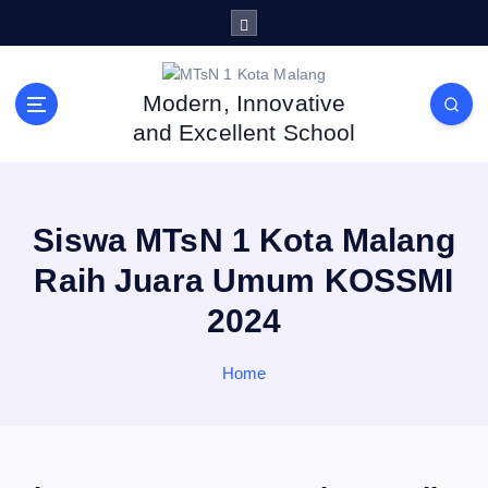
S
k
i
p
Modern, Innovative
t
and Excellent School
o
c
o
n
Siswa MTsN 1 Kota Malang
t
e
Raih Juara Umum KOSSMI
n
2024
t
Home