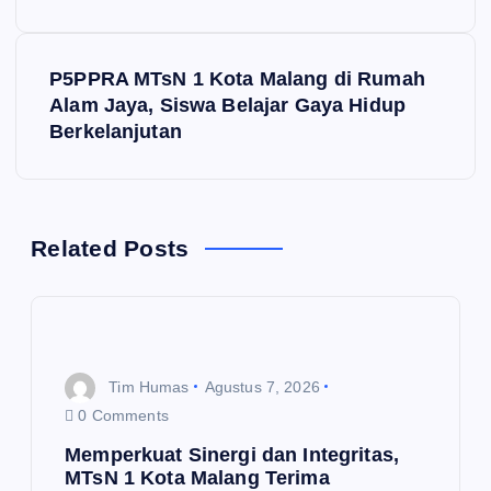
v
P5PPRA MTsN 1 Kota Malang di Rumah
i
Alam Jaya, Siswa Belajar Gaya Hidup
Berkelanjutan
g
a
s
Related Posts
i
p
Tim Humas
Agustus 7, 2026
o
0 Comments
Memperkuat Sinergi dan Integritas,
s
MTsN 1 Kota Malang Terima