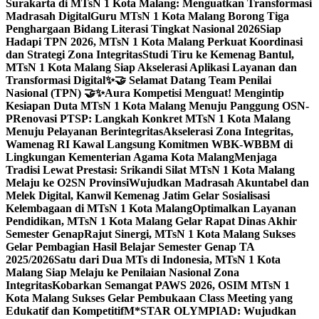
Surakarta di MTsN 1 Kota Malang: Menguatkan Transformasi
Madrasah Digital
Guru MTsN 1 Kota Malang Borong Tiga
Penghargaan Bidang Literasi Tingkat Nasional 2026
Siap
Hadapi TPN 2026, MTsN 1 Kota Malang Perkuat Koordinasi
dan Strategi Zona Integritas
Studi Tiru ke Kemenag Bantul,
MTsN 1 Kota Malang Siap Akselerasi Aplikasi Layanan dan
Transformasi Digital
✨🤝 Selamat Datang Team Penilai
Nasional (TPN) 🤝✨
Aura Kompetisi Menguat! Mengintip
Kesiapan Duta MTsN 1 Kota Malang Menuju Panggung OSN-
P
Renovasi PTSP: Langkah Konkret MTsN 1 Kota Malang
Menuju Pelayanan Berintegritas
Akselerasi Zona Integritas,
Wamenag RI Kawal Langsung Komitmen WBK-WBBM di
Lingkungan Kementerian Agama Kota Malang
Menjaga
Tradisi Lewat Prestasi: Srikandi Silat MTsN 1 Kota Malang
Melaju ke O2SN Provinsi
Wujudkan Madrasah Akuntabel dan
Melek Digital, Kanwil Kemenag Jatim Gelar Sosialisasi
Kelembagaan di MTsN 1 Kota Malang
Optimalkan Layanan
Pendidikan, MTsN 1 Kota Malang Gelar Rapat Dinas Akhir
Semester Genap
Rajut Sinergi, MTsN 1 Kota Malang Sukses
Gelar Pembagian Hasil Belajar Semester Genap TA
2025/2026
Satu dari Dua MTs di Indonesia, MTsN 1 Kota
Malang Siap Melaju ke Penilaian Nasional Zona
Integritas
Kobarkan Semangat PAWS 2026, OSIM MTsN 1
Kota Malang Sukses Gelar Pembukaan Class Meeting yang
Edukatif dan Kompetitif
M*STAR OLYMPIAD: Wujudkan