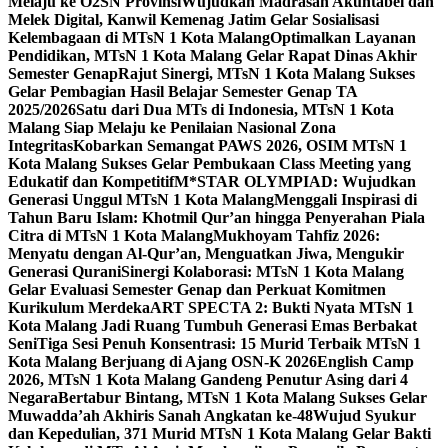
Melaju ke O2SN Provinsi
Wujudkan Madrasah Akuntabel dan
Melek Digital, Kanwil Kemenag Jatim Gelar Sosialisasi
Kelembagaan di MTsN 1 Kota Malang
Optimalkan Layanan
Pendidikan, MTsN 1 Kota Malang Gelar Rapat Dinas Akhir
Semester Genap
Rajut Sinergi, MTsN 1 Kota Malang Sukses
Gelar Pembagian Hasil Belajar Semester Genap TA
2025/2026
Satu dari Dua MTs di Indonesia, MTsN 1 Kota
Malang Siap Melaju ke Penilaian Nasional Zona
Integritas
Kobarkan Semangat PAWS 2026, OSIM MTsN 1
Kota Malang Sukses Gelar Pembukaan Class Meeting yang
Edukatif dan Kompetitif
M*STAR OLYMPIAD: Wujudkan
Generasi Unggul MTsN 1 Kota Malang
Menggali Inspirasi di
Tahun Baru Islam: Khotmil Qur’an hingga Penyerahan Piala
Citra di MTsN 1 Kota Malang
Mukhoyam Tahfiz 2026:
Menyatu dengan Al-Qur’an, Menguatkan Jiwa, Mengukir
Generasi Qurani
Sinergi Kolaborasi: MTsN 1 Kota Malang
Gelar Evaluasi Semester Genap dan Perkuat Komitmen
Kurikulum Merdeka
ART SPECTA 2: Bukti Nyata MTsN 1
Kota Malang Jadi Ruang Tumbuh Generasi Emas Berbakat
Seni
Tiga Sesi Penuh Konsentrasi: 15 Murid Terbaik MTsN 1
Kota Malang Berjuang di Ajang OSN-K 2026
English Camp
2026, MTsN 1 Kota Malang Gandeng Penutur Asing dari 4
Negara
Bertabur Bintang, MTsN 1 Kota Malang Sukses Gelar
Muwadda’ah Akhiris Sanah Angkatan ke-48
Wujud Syukur
dan Kepedulian, 371 Murid MTsN 1 Kota Malang Gelar Bakti