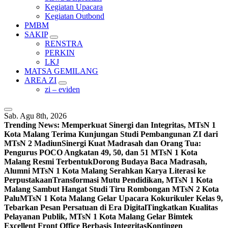
Kegiatan Upacara
Kegiatan Outbond
PMBM
SAKIP
RENSTRA
PERKIN
LKJ
MATSA GEMILANG
AREA ZI
zi – eviden
Sab. Agu 8th, 2026
Trending News:
Memperkuat Sinergi dan Integritas, MTsN 1
Kota Malang Terima Kunjungan Studi Pembangunan ZI dari
MTsN 2 Madiun
Sinergi Kuat Madrasah dan Orang Tua:
Pengurus POCO Angkatan 49, 50, dan 51 MTsN 1 Kota
Malang Resmi Terbentuk
Dorong Budaya Baca Madrasah,
Alumni MTsN 1 Kota Malang Serahkan Karya Literasi ke
Perpustakaan
Transformasi Mutu Pendidikan, MTsN 1 Kota
Malang Sambut Hangat Studi Tiru Rombongan MTsN 2 Kota
Palu
MTsN 1 Kota Malang Gelar Upacara Kokurikuler Kelas 9,
Tebarkan Pesan Persatuan di Era Digital
Tingkatkan Kualitas
Pelayanan Publik, MTsN 1 Kota Malang Gelar Bimtek
Excellent Front Office Berbasis Integritas
Kontingen