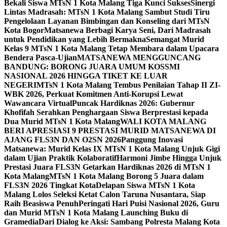
Bekali Siswa MTsN 1 Kota Malang Tiga Kunci Sukses
Sinergi
Lintas Madrasah: MTsN 1 Kota Malang Sambut Studi Tiru
Pengelolaan Layanan Bimbingan dan Konseling dari MTsN
Kota Bogor
Matsanewa Berbagi Karya Seni, Dari Madrasah
untuk Pendidikan yang Lebih Bermakna
Semangat Murid
Kelas 9 MTsN 1 Kota Malang Tetap Membara dalam Upacara
Bendera Pasca-Ujian
MATSANEWA MENGGUNCANG
BANDUNG: BORONG JUARA UMUM KOSSMI
NASIONAL 2026 HINGGA TIKET KE LUAR
NEGERI
MTsN 1 Kota Malang Tembus Penilaian Tahap II ZI-
WBK 2026, Perkuat Komitmen Anti-Korupsi Lewat
Wawancara Virtual
Puncak Hardiknas 2026: Gubernur
Khofifah Serahkan Penghargaan Siswa Berprestasi kepada
Dua Murid MTsN 1 Kota Malang
WALI KOTA MALANG
BERI APRESIASI 9 PRESTASI MURID MATSANEWA DI
AJANG FLS3N DAN O2SN 2026
Panggung Inovasi
Matsanewa: Murid Kelas IX MTsN 1 Kota Malang Unjuk Gigi
dalam Ujian Praktik Kolaboratif
Harmoni Jimbe Hingga Unjuk
Prestasi Juara FLS3N Getarkan Hardiknas 2026 di MTsN 1
Kota Malang
MTsN 1 Kota Malang Borong 5 Juara dalam
FLS3N 2026 Tingkat Kota
Delapan Siswa MTsN 1 Kota
Malang Lolos Seleksi Ketat Calon Taruna Nusantara, Siap
Raih Beasiswa Penuh
Peringati Hari Puisi Nasional 2026, Guru
dan Murid MTsN 1 Kota Malang Launching Buku di
Gramedia
Dari Dialog ke Aksi: Sambang Polresta Malang Kota