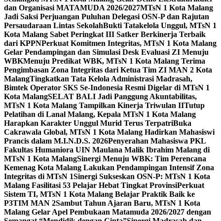
dan Organisasi MATAMUDA 2026/2027
MTsN 1 Kota Malang
Jadi Saksi Perjuangan Puluhan Delegasi OSN-P dan Rajutan
Persaudaraan Lintas Sekolah
Bukti Tatakelola Unggul, MTsN 1
Kota Malang Sabet Peringkat III Satker Berkinerja Terbaik
dari KPPN
Perkuat Komitmen Integritas, MTsN 1 Kota Malang
Gelar Pendampingan dan Simulasi Desk Evaluasi ZI Menuju
WBK
Menuju Predikat WBK, MTsN 1 Kota Malang Terima
Pengimbasan Zona Integritas dari Ketua Tim ZI MAN 2 Kota
Malang
Tingkatkan Tata Kelola Administrasi Madrasah,
Bimtek Operator SKS Se-Indonesia Resmi Digelar di MTsN 1
Kota Malang
SELAT BALI Jadi Panggung Akuntabilitas,
MTsN 1 Kota Malang Tampilkan Kinerja Triwulan II
Tutup
Pelatihan di Lanal Malang, Kepala MTsN 1 Kota Malang
Harapkan Karakter Unggul Murid Terus Terpatri
Buka
Cakrawala Global, MTsN 1 Kota Malang Hadirkan Mahasiswi
Prancis dalam M.I.N.D.S. 2026
Penyerahan Mahasiswa PKL
Fakultas Humaniora UIN Maulana Malik Ibrahim Malang di
MTsN 1 Kota Malang
Sinergi Menuju WBK: Tim Perencana
Kemenag Kota Malang Lakukan Pendampingan Intensif Zona
Integritas di MTsN 1
Sinergi Sukseskan OSN-P: MTsN 1 Kota
Malang Fasilitasi 53 Pelajar Hebat Tingkat Provinsi
Perkuat
Sistem TI, MTsN 1 Kota Malang Belajar Praktik Baik ke
P3TIM MAN 2
Sambut Tahun Ajaran Baru, MTsN 1 Kota
Malang Gelar Apel Pembukaan Matamuda 2026/2027 dengan
Semangat “Mendidik dengan Cinta”
Sinergi Madrasah dan