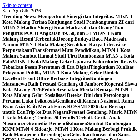
Skip to content
Sab. Agu 8th, 2026
Trending News:
Memperkuat Sinergi dan Integritas, MTsN 1
Kota Malang Terima Kunjungan Studi Pembangunan ZI dari
MTsN 2 Madiun
Sinergi Kuat Madrasah dan Orang Tua:
Pengurus POCO Angkatan 49, 50, dan 51 MTsN 1 Kota
Malang Resmi Terbentuk
Dorong Budaya Baca Madrasah,
Alumni MTsN 1 Kota Malang Serahkan Karya Literasi ke
Perpustakaan
Transformasi Mutu Pendidikan, MTsN 1 Kota
Malang Sambut Hangat Studi Tiru Rombongan MTsN 2 Kota
Palu
MTsN 1 Kota Malang Gelar Upacara Kokurikuler Kelas 9,
Tebarkan Pesan Persatuan di Era Digital
Tingkatkan Kualitas
Pelayanan Publik, MTsN 1 Kota Malang Gelar Bimtek
Excellent Front Office Berbasis Integritas
Kontingen
Matsanewa Raih Prestasi Gemilang di Jambore Koperasi Siswa
Kota Malang 2026
Peduli Kesehatan Mental Remaja, MTsN 1
Kota Malang Gelar Sosialisasi Deteksi Dini dan Pertolongan
Pertama Luka Psikologis
Gemilang di Kancah Nasional, Rama
Byan Azizi Raih Medali Emas KOSSMI 2026 dan Bersiap
untuk EduTrip ke Dua Negara
Prestasi Gemilang, Murid MTsN
1 Kota Malang Tembus 20 Penulis Terbaik Cerita Anak
Nusantara Gramedia-Kemendikdasmen
Sambut Rombongan
KKM MTsN 4 Sidoarjo, MTsN 1 Kota Malang Berbagi Praktik
Baik Manajemen Kelembagaan
Gebrakan Inovasi dan Sains,