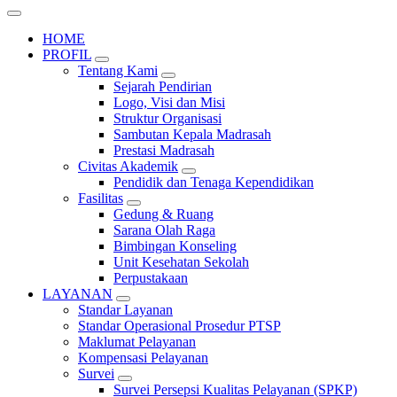
HOME
PROFIL
Tentang Kami
Sejarah Pendirian
Logo, Visi dan Misi
Struktur Organisasi
Sambutan Kepala Madrasah
Prestasi Madrasah
Civitas Akademik
Pendidik dan Tenaga Kependidikan
Fasilitas
Gedung & Ruang
Sarana Olah Raga
Bimbingan Konseling
Unit Kesehatan Sekolah
Perpustakaan
LAYANAN
Standar Layanan
Standar Operasional Prosedur PTSP
Maklumat Pelayanan
Kompensasi Pelayanan
Survei
Survei Persepsi Kualitas Pelayanan (SPKP)