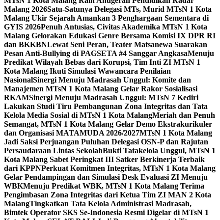
MTsN 1 Kota Malang Raih Anugerah Pendidikan Radar
Malang 2026
Satu-Satunya Delegasi MTs, Murid MTsN 1 Kota
Malang Ukir Sejarah Amankan 3 Penghargaan Sementara di
GYIS 2026
Penuh Antusias, Civitas Akademika MTsN 1 Kota
Malang Gelorakan Edukasi Genre Bersama Komisi IX DPR RI
dan BKKBN
Lewat Seni Peran, Teater Matsanewa Suarakan
Pesan Anti-Bullying di PAGSETA #4 Sanggar Angkasa
Menuju
Predikat Wilayah Bebas dari Korupsi, Tim Inti ZI MTsN 1
Kota Malang Ikuti Simulasi Wawancara Penilaian
Nasional
Sinergi Menuju Madrasah Unggul: Komite dan
Manajemen MTsN 1 Kota Malang Gelar Rakor Sosialisasi
RKAM
Sinergi Menuju Madrasah Unggul: MTsN 7 Kediri
Lakukan Studi Tiru Pembangunan Zona Integritas dan Tata
Kelola Media Sosial di MTsN 1 Kota Malang
Meriah dan Penuh
Semangat, MTsN 1 Kota Malang Gelar Demo Ekstrakurikuler
dan Organisasi MATAMUDA 2026/2027
MTsN 1 Kota Malang
Jadi Saksi Perjuangan Puluhan Delegasi OSN-P dan Rajutan
Persaudaraan Lintas Sekolah
Bukti Tatakelola Unggul, MTsN 1
Kota Malang Sabet Peringkat III Satker Berkinerja Terbaik
dari KPPN
Perkuat Komitmen Integritas, MTsN 1 Kota Malang
Gelar Pendampingan dan Simulasi Desk Evaluasi ZI Menuju
WBK
Menuju Predikat WBK, MTsN 1 Kota Malang Terima
Pengimbasan Zona Integritas dari Ketua Tim ZI MAN 2 Kota
Malang
Tingkatkan Tata Kelola Administrasi Madrasah,
Bimtek Operator SKS Se-Indonesia Resmi Digelar di MTsN 1