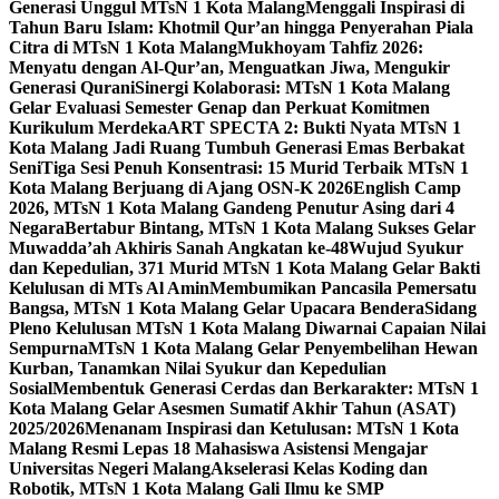
Generasi Unggul MTsN 1 Kota Malang
Menggali Inspirasi di
Tahun Baru Islam: Khotmil Qur’an hingga Penyerahan Piala
Citra di MTsN 1 Kota Malang
Mukhoyam Tahfiz 2026:
Menyatu dengan Al-Qur’an, Menguatkan Jiwa, Mengukir
Generasi Qurani
Sinergi Kolaborasi: MTsN 1 Kota Malang
Gelar Evaluasi Semester Genap dan Perkuat Komitmen
Kurikulum Merdeka
ART SPECTA 2: Bukti Nyata MTsN 1
Kota Malang Jadi Ruang Tumbuh Generasi Emas Berbakat
Seni
Tiga Sesi Penuh Konsentrasi: 15 Murid Terbaik MTsN 1
Kota Malang Berjuang di Ajang OSN-K 2026
English Camp
2026, MTsN 1 Kota Malang Gandeng Penutur Asing dari 4
Negara
Bertabur Bintang, MTsN 1 Kota Malang Sukses Gelar
Muwadda’ah Akhiris Sanah Angkatan ke-48
Wujud Syukur
dan Kepedulian, 371 Murid MTsN 1 Kota Malang Gelar Bakti
Kelulusan di MTs Al Amin
Membumikan Pancasila Pemersatu
Bangsa, MTsN 1 Kota Malang Gelar Upacara Bendera
Sidang
Pleno Kelulusan MTsN 1 Kota Malang Diwarnai Capaian Nilai
Sempurna
MTsN 1 Kota Malang Gelar Penyembelihan Hewan
Kurban, Tanamkan Nilai Syukur dan Kepedulian
Sosial
Membentuk Generasi Cerdas dan Berkarakter: MTsN 1
Kota Malang Gelar Asesmen Sumatif Akhir Tahun (ASAT)
2025/2026
Menanam Inspirasi dan Ketulusan: MTsN 1 Kota
Malang Resmi Lepas 18 Mahasiswa Asistensi Mengajar
Universitas Negeri Malang
Akselerasi Kelas Koding dan
Robotik, MTsN 1 Kota Malang Gali Ilmu ke SMP