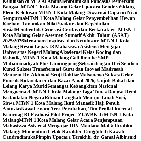
Kelulusan di MTs Al Amin
Membumikan Pancasila Pemersatu
Bangsa, MTsN 1 Kota Malang Gelar Upacara Bendera
Sidang
Pleno Kelulusan MTsN 1 Kota Malang Diwarnai Capaian Nilai
Sempurna
MTsN 1 Kota Malang Gelar Penyembelihan Hewan
Kurban, Tanamkan Nilai Syukur dan Kepedulian
Sosial
Membentuk Generasi Cerdas dan Berkarakter: MTsN 1
Kota Malang Gelar Asesmen Sumatif Akhir Tahun (ASAT)
2025/2026
Menanam Inspirasi dan Ketulusan: MTsN 1 Kota
Malang Resmi Lepas 18 Mahasiswa Asistensi Mengajar
Universitas Negeri Malang
Akselerasi Kelas Koding dan
Robotik, MTsN 1 Kota Malang Gali Ilmu ke SMP
Muhammadiyah Plus Gunungpring
Selesai dengan Diri Sendiri:
Kunci Sukses Transformasi Guru dan Inovasi Madrasah
Menurut Dr. Akhmad Sruji Bahtiar
Matsanewa Sukses Gelar
Puncak Kokurikuler dan Bazar Amal 2026, Unjuk Bakat dan
Lelang Karya Murid
Semangat Kebangkitan Nasional
Menggema di MTsN 1 Kota Malang: Jaga Tunas Bangsa Demi
Kedaulatan Negara
Ribuan Langkah Menuju Tanah Suci,
Siswa MTsN 1 Kota Malang Ikuti Manasik Haji Penuh
Antusias
Kawal Enam Area Perubahan, Tim Penilai Internal
Kemenag RI Evaluasi Pilot Project ZI-WBK di MTsN 1 Kota
Malang
MTsN 1 Kota Malang Gelar Acara Penjemputan
Mahasiswa Asistensi Mengajar UIN Maulana Malik Ibrahim
Malang: Momentum Cetak Karakter Tangguh di Kawah
Candradimuka
Pimpin Upacara Terakhir, dr. Gamal Albinsaid