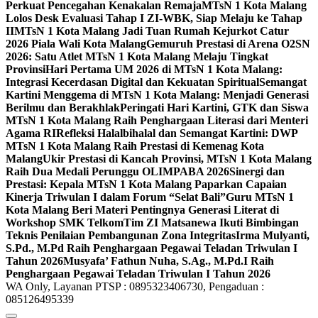
Perkuat Pencegahan Kenakalan Remaja
MTsN 1 Kota Malang
Lolos Desk Evaluasi Tahap I ZI-WBK, Siap Melaju ke Tahap
II
MTsN 1 Kota Malang Jadi Tuan Rumah Kejurkot Catur
2026 Piala Wali Kota Malang
Gemuruh Prestasi di Arena O2SN
2026: Satu Atlet MTsN 1 Kota Malang Melaju Tingkat
Provinsi
Hari Pertama UM 2026 di MTsN 1 Kota Malang:
Integrasi Kecerdasan Digital dan Kekuatan Spiritual
Semangat
Kartini Menggema di MTsN 1 Kota Malang: Menjadi Generasi
Berilmu dan Berakhlak
Peringati Hari Kartini, GTK dan Siswa
MTsN 1 Kota Malang Raih Penghargaan Literasi dari Menteri
Agama RI
Refleksi Halalbihalal dan Semangat Kartini: DWP
MTsN 1 Kota Malang Raih Prestasi di Kemenag Kota
Malang
Ukir Prestasi di Kancah Provinsi, MTsN 1 Kota Malang
Raih Dua Medali Perunggu OLIMPABA 2026
Sinergi dan
Prestasi: Kepala MTsN 1 Kota Malang Paparkan Capaian
Kinerja Triwulan I dalam Forum “Selat Bali”
Guru MTsN 1
Kota Malang Beri Materi Pentingnya Generasi Literat di
Workshop SMK Telkom
Tim ZI Matsanewa Ikuti Bimbingan
Teknis Penilaian Pembangunan Zona Integritas
Irma Mulyanti,
S.Pd., M.Pd Raih Penghargaan Pegawai Teladan Triwulan I
Tahun 2026
Musyafa’ Fathun Nuha, S.Ag., M.Pd.I Raih
Penghargaan Pegawai Teladan Triwulan I Tahun 2026
WA Only, Layanan PTSP : 0895323406730, Pengaduan :
085126495339