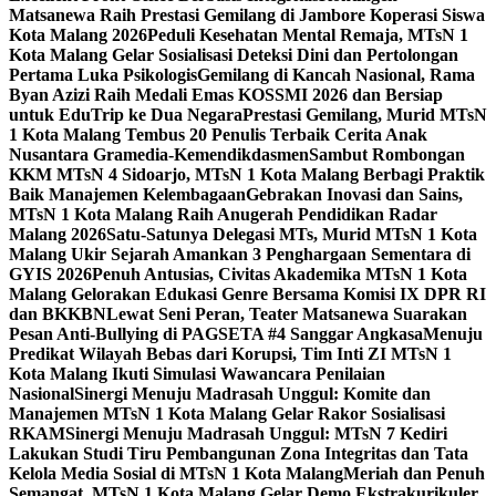
Matsanewa Raih Prestasi Gemilang di Jambore Koperasi Siswa
Kota Malang 2026
Peduli Kesehatan Mental Remaja, MTsN 1
Kota Malang Gelar Sosialisasi Deteksi Dini dan Pertolongan
Pertama Luka Psikologis
Gemilang di Kancah Nasional, Rama
Byan Azizi Raih Medali Emas KOSSMI 2026 dan Bersiap
untuk EduTrip ke Dua Negara
Prestasi Gemilang, Murid MTsN
1 Kota Malang Tembus 20 Penulis Terbaik Cerita Anak
Nusantara Gramedia-Kemendikdasmen
Sambut Rombongan
KKM MTsN 4 Sidoarjo, MTsN 1 Kota Malang Berbagi Praktik
Baik Manajemen Kelembagaan
Gebrakan Inovasi dan Sains,
MTsN 1 Kota Malang Raih Anugerah Pendidikan Radar
Malang 2026
Satu-Satunya Delegasi MTs, Murid MTsN 1 Kota
Malang Ukir Sejarah Amankan 3 Penghargaan Sementara di
GYIS 2026
Penuh Antusias, Civitas Akademika MTsN 1 Kota
Malang Gelorakan Edukasi Genre Bersama Komisi IX DPR RI
dan BKKBN
Lewat Seni Peran, Teater Matsanewa Suarakan
Pesan Anti-Bullying di PAGSETA #4 Sanggar Angkasa
Menuju
Predikat Wilayah Bebas dari Korupsi, Tim Inti ZI MTsN 1
Kota Malang Ikuti Simulasi Wawancara Penilaian
Nasional
Sinergi Menuju Madrasah Unggul: Komite dan
Manajemen MTsN 1 Kota Malang Gelar Rakor Sosialisasi
RKAM
Sinergi Menuju Madrasah Unggul: MTsN 7 Kediri
Lakukan Studi Tiru Pembangunan Zona Integritas dan Tata
Kelola Media Sosial di MTsN 1 Kota Malang
Meriah dan Penuh
Semangat, MTsN 1 Kota Malang Gelar Demo Ekstrakurikuler