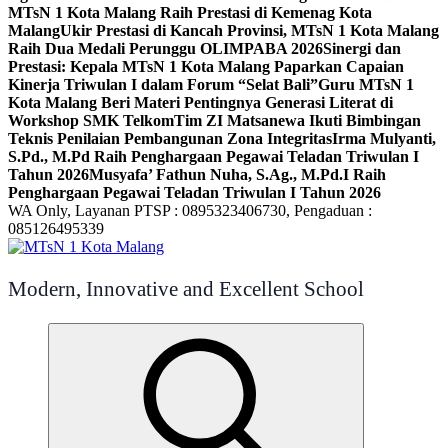
MTsN 1 Kota Malang Raih Prestasi di Kemenag Kota
Malang
Ukir Prestasi di Kancah Provinsi, MTsN 1 Kota Malang
Raih Dua Medali Perunggu OLIMPABA 2026
Sinergi dan
Prestasi: Kepala MTsN 1 Kota Malang Paparkan Capaian
Kinerja Triwulan I dalam Forum “Selat Bali”
Guru MTsN 1
Kota Malang Beri Materi Pentingnya Generasi Literat di
Workshop SMK Telkom
Tim ZI Matsanewa Ikuti Bimbingan
Teknis Penilaian Pembangunan Zona Integritas
Irma Mulyanti,
S.Pd., M.Pd Raih Penghargaan Pegawai Teladan Triwulan I
Tahun 2026
Musyafa’ Fathun Nuha, S.Ag., M.Pd.I Raih
Penghargaan Pegawai Teladan Triwulan I Tahun 2026
WA Only, Layanan PTSP : 0895323406730, Pengaduan :
085126495339
Modern, Innovative and Excellent School