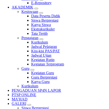
E-Repository
AKADEMIK
Kesiswaan
Data Peserta Didik
Siswa Berprestasi
Karya Siswa
Ekstrakurikuler
Tata Tertib
Pengajaran
Kurikulum
Jadwal Pelajaran
Kisi-kisi PAS/PAT
Jadwal Ujian
Kegiatan Rutin
Kegiatan Terprogram
Guru
Kegiatan Guru
Guru Berprestasi
Karya Guru
Kurikulum
PENGADUAN SP4N LAPOR
PTSP ONLINE
MA’HAD
GALERI
Siswa Berprestasi