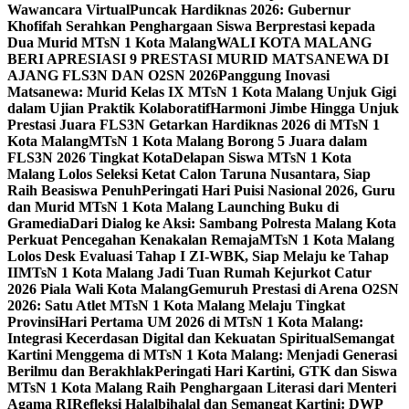
Wawancara Virtual
Puncak Hardiknas 2026: Gubernur
Khofifah Serahkan Penghargaan Siswa Berprestasi kepada
Dua Murid MTsN 1 Kota Malang
WALI KOTA MALANG
BERI APRESIASI 9 PRESTASI MURID MATSANEWA DI
AJANG FLS3N DAN O2SN 2026
Panggung Inovasi
Matsanewa: Murid Kelas IX MTsN 1 Kota Malang Unjuk Gigi
dalam Ujian Praktik Kolaboratif
Harmoni Jimbe Hingga Unjuk
Prestasi Juara FLS3N Getarkan Hardiknas 2026 di MTsN 1
Kota Malang
MTsN 1 Kota Malang Borong 5 Juara dalam
FLS3N 2026 Tingkat Kota
Delapan Siswa MTsN 1 Kota
Malang Lolos Seleksi Ketat Calon Taruna Nusantara, Siap
Raih Beasiswa Penuh
Peringati Hari Puisi Nasional 2026, Guru
dan Murid MTsN 1 Kota Malang Launching Buku di
Gramedia
Dari Dialog ke Aksi: Sambang Polresta Malang Kota
Perkuat Pencegahan Kenakalan Remaja
MTsN 1 Kota Malang
Lolos Desk Evaluasi Tahap I ZI-WBK, Siap Melaju ke Tahap
II
MTsN 1 Kota Malang Jadi Tuan Rumah Kejurkot Catur
2026 Piala Wali Kota Malang
Gemuruh Prestasi di Arena O2SN
2026: Satu Atlet MTsN 1 Kota Malang Melaju Tingkat
Provinsi
Hari Pertama UM 2026 di MTsN 1 Kota Malang:
Integrasi Kecerdasan Digital dan Kekuatan Spiritual
Semangat
Kartini Menggema di MTsN 1 Kota Malang: Menjadi Generasi
Berilmu dan Berakhlak
Peringati Hari Kartini, GTK dan Siswa
MTsN 1 Kota Malang Raih Penghargaan Literasi dari Menteri
Agama RI
Refleksi Halalbihalal dan Semangat Kartini: DWP