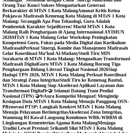
Orang Tua: Kunci Sukses Mengantarkan Generasi
Berkarakter di MTsN 1 Kota Malang
Amanat Kritis Ketua
Pokjawas Madrasah Kemenag Kota Malang di MTsN 1 Kota
Malang: Secanggih Apa Pun Teknologi, Guru Adalah
Pembentuk Karakter Sejati
Keren! Murid MTsN 1 Kota
Malang Raih Penghargaan di Ajang Internasional AYIMUN
2026
MTsN 1 Kota Malang Gelar Workshop Peningkatan
Kompetensi Guru, Fokus pada Media Digital dan Kurikulum
Madrasah
Perkuat Sinergi, Komite dan Manajemen Madrasah
Gelar Koordinasi Ma’had Al-Madany
Studi Tiru MIN
Surakarta di MTsN 1 Kota Malang: Menguatkan Transformasi
Madrasah Digital
Guru MTsN 1 Kota Malang Borong Tiga
Penghargaan Bidang Literasi Tingkat Nasional 2026
Siap
Hadapi TPN 2026, MTsN 1 Kota Malang Perkuat Koordinasi
dan Strategi Zona Integritas
Studi Tiru ke Kemenag Bantul,
MTsN 1 Kota Malang Siap Akselerasi Aplikasi Layanan dan
Transformasi Digital
✨🤝 Selamat Datang Team Penilai
Nasional (TPN) 🤝✨
Aura Kompetisi Menguat! Mengintip
Kesiapan Duta MTsN 1 Kota Malang Menuju Panggung OSN-
P
Renovasi PTSP: Langkah Konkret MTsN 1 Kota Malang
Menuju Pelayanan Berintegritas
Akselerasi Zona Integritas,
Wamenag RI Kawal Langsung Komitmen WBK-WBBM di
Lingkungan Kementerian Agama Kota Malang
Menjaga
Tradisi Lewat Prestasi: Srikandi Silat MTsN 1 Kota Malang