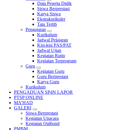
Data Peserta Didik
Siswa Berprestasi
Karya Siswa
Ekstrakurikuler
Tata Tertib
Pengajaran
Kurikulum
Jadwal Pelajaran
Kisi-kisi PAS/PAT
Jadwal Ujian
Kegiatan Rutin
Kegiatan Terprogram
Guru
Kegiatan Guru
Guru Berprestasi
Karya Guru
Kurikulum
PENGADUAN SP4N LAPOR
PTSP ONLINE
MA’HAD
GALERI
Siswa Berprestasi
Kegiatan Upacara
Kegiatan Outbond
PMBM