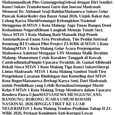
Muhammadiyah Plus Gunungpring
Selesai dengan Diri Sendiri:
Kunci Sukses Transformasi Guru dan Inovasi Madrasah
Menurut Dr. Akhmad Sruji Bahtiar
Matsanewa Sukses Gelar
Puncak Kokurikuler dan Bazar Amal 2026, Unjuk Bakat dan
Lelang Karya Murid
Semangat Kebangkitan Nasional
Menggema di MTsN 1 Kota Malang: Jaga Tunas Bangsa Demi
Kedaulatan Negara
Ribuan Langkah Menuju Tanah Suci,
Siswa MTsN 1 Kota Malang Ikuti Manasik Haji Penuh
Antusias
Kawal Enam Area Perubahan, Tim Penilai Internal
Kemenag RI Evaluasi Pilot Project ZI-WBK di MTsN 1 Kota
Malang
MTsN 1 Kota Malang Gelar Acara Penjemputan
Mahasiswa Asistensi Mengajar UIN Maulana Malik Ibrahim
Malang: Momentum Cetak Karakter Tangguh di Kawah
Candradimuka
Pimpin Upacara Terakhir, dr. Gamal Albinsaid
Bekali Siswa MTsN 1 Kota Malang Tiga Kunci Sukses
Sinergi
Lintas Madrasah: MTsN 1 Kota Malang Sambut Studi Tiru
Pengelolaan Layanan Bimbingan dan Konseling dari MTsN
Kota Bogor
Matsanewa Berbagi Karya Seni, Dari Madrasah
untuk Pendidikan yang Lebih Bermakna
Semangat Murid
Kelas 9 MTsN 1 Kota Malang Tetap Membara dalam Upacara
Bendera Pasca-Ujian
MATSANEWA MENGGUNCANG
BANDUNG: BORONG JUARA UMUM KOSSMI
NASIONAL 2026 HINGGA TIKET KE LUAR
NEGERI
MTsN 1 Kota Malang Tembus Penilaian Tahap II ZI-
WBK 2026, Perkuat Komitmen Anti-Korupsi Lewat