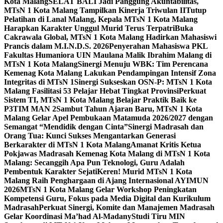
Kota Malang
SELAT BALI Jadi Panggung Akuntabilitas,
MTsN 1 Kota Malang Tampilkan Kinerja Triwulan II
Tutup
Pelatihan di Lanal Malang, Kepala MTsN 1 Kota Malang
Harapkan Karakter Unggul Murid Terus Terpatri
Buka
Cakrawala Global, MTsN 1 Kota Malang Hadirkan Mahasiswi
Prancis dalam M.I.N.D.S. 2026
Penyerahan Mahasiswa PKL
Fakultas Humaniora UIN Maulana Malik Ibrahim Malang di
MTsN 1 Kota Malang
Sinergi Menuju WBK: Tim Perencana
Kemenag Kota Malang Lakukan Pendampingan Intensif Zona
Integritas di MTsN 1
Sinergi Sukseskan OSN-P: MTsN 1 Kota
Malang Fasilitasi 53 Pelajar Hebat Tingkat Provinsi
Perkuat
Sistem TI, MTsN 1 Kota Malang Belajar Praktik Baik ke
P3TIM MAN 2
Sambut Tahun Ajaran Baru, MTsN 1 Kota
Malang Gelar Apel Pembukaan Matamuda 2026/2027 dengan
Semangat “Mendidik dengan Cinta”
Sinergi Madrasah dan
Orang Tua: Kunci Sukses Mengantarkan Generasi
Berkarakter di MTsN 1 Kota Malang
Amanat Kritis Ketua
Pokjawas Madrasah Kemenag Kota Malang di MTsN 1 Kota
Malang: Secanggih Apa Pun Teknologi, Guru Adalah
Pembentuk Karakter Sejati
Keren! Murid MTsN 1 Kota
Malang Raih Penghargaan di Ajang Internasional AYIMUN
2026
MTsN 1 Kota Malang Gelar Workshop Peningkatan
Kompetensi Guru, Fokus pada Media Digital dan Kurikulum
Madrasah
Perkuat Sinergi, Komite dan Manajemen Madrasah
Gelar Koordinasi Ma’had Al-Madany
Studi Tiru MIN