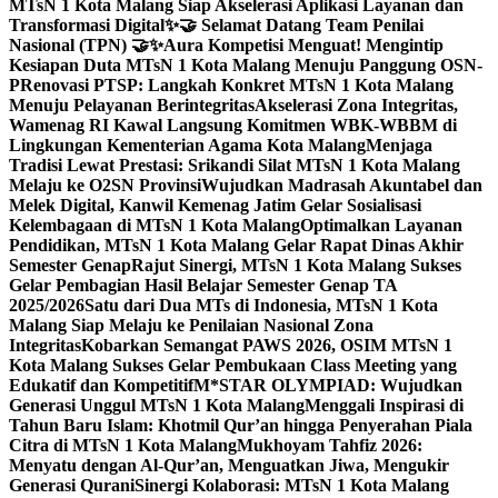
MTsN 1 Kota Malang Siap Akselerasi Aplikasi Layanan dan
Transformasi Digital
✨🤝 Selamat Datang Team Penilai
Nasional (TPN) 🤝✨
Aura Kompetisi Menguat! Mengintip
Kesiapan Duta MTsN 1 Kota Malang Menuju Panggung OSN-
P
Renovasi PTSP: Langkah Konkret MTsN 1 Kota Malang
Menuju Pelayanan Berintegritas
Akselerasi Zona Integritas,
Wamenag RI Kawal Langsung Komitmen WBK-WBBM di
Lingkungan Kementerian Agama Kota Malang
Menjaga
Tradisi Lewat Prestasi: Srikandi Silat MTsN 1 Kota Malang
Melaju ke O2SN Provinsi
Wujudkan Madrasah Akuntabel dan
Melek Digital, Kanwil Kemenag Jatim Gelar Sosialisasi
Kelembagaan di MTsN 1 Kota Malang
Optimalkan Layanan
Pendidikan, MTsN 1 Kota Malang Gelar Rapat Dinas Akhir
Semester Genap
Rajut Sinergi, MTsN 1 Kota Malang Sukses
Gelar Pembagian Hasil Belajar Semester Genap TA
2025/2026
Satu dari Dua MTs di Indonesia, MTsN 1 Kota
Malang Siap Melaju ke Penilaian Nasional Zona
Integritas
Kobarkan Semangat PAWS 2026, OSIM MTsN 1
Kota Malang Sukses Gelar Pembukaan Class Meeting yang
Edukatif dan Kompetitif
M*STAR OLYMPIAD: Wujudkan
Generasi Unggul MTsN 1 Kota Malang
Menggali Inspirasi di
Tahun Baru Islam: Khotmil Qur’an hingga Penyerahan Piala
Citra di MTsN 1 Kota Malang
Mukhoyam Tahfiz 2026:
Menyatu dengan Al-Qur’an, Menguatkan Jiwa, Mengukir
Generasi Qurani
Sinergi Kolaborasi: MTsN 1 Kota Malang