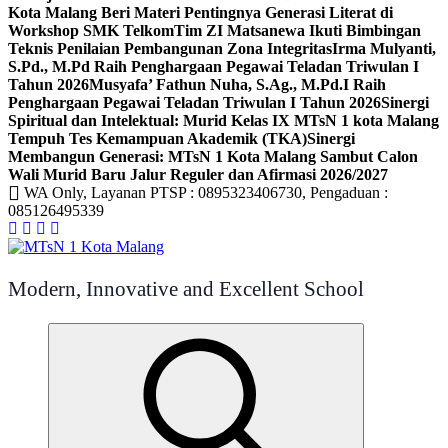
Kota Malang Beri Materi Pentingnya Generasi Literat di
Workshop SMK Telkom
Tim ZI Matsanewa Ikuti Bimbingan
Teknis Penilaian Pembangunan Zona Integritas
Irma Mulyanti,
S.Pd., M.Pd Raih Penghargaan Pegawai Teladan Triwulan I
Tahun 2026
Musyafa’ Fathun Nuha, S.Ag., M.Pd.I Raih
Penghargaan Pegawai Teladan Triwulan I Tahun 2026
Sinergi
Spiritual dan Intelektual: Murid Kelas IX MTsN 1 kota Malang
Tempuh Tes Kemampuan Akademik (TKA)
Sinergi
Membangun Generasi: MTsN 1 Kota Malang Sambut Calon
Wali Murid Baru Jalur Reguler dan Afirmasi 2026/2027
WA Only, Layanan PTSP : 0895323406730, Pengaduan :
085126495339
Modern, Innovative and Excellent School