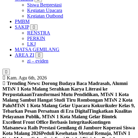
Siswa Berprestasi
Kegiatan Upacara
Kegiatan Outbond
PMBM
SAKIP
RENSTRA
PERKIN
LKJ
MATSA GEMILANG
AREA ZI
zi – eviden
Kam. Agu 6th, 2026
Trending News:
Dorong Budaya Baca Madrasah, Alumni
MTsN 1 Kota Malang Serahkan Karya Literasi ke
Perpustakaan
Transformasi Mutu Pendidikan, MTsN 1 Kota
Malang Sambut Hangat Studi Tiru Rombongan MTsN 2 Kota
Palu
MTsN 1 Kota Malang Gelar Upacara Kokurikuler Kelas 9,
Tebarkan Pesan Persatuan di Era Digital
Tingkatkan Kualitas
Pelayanan Publik, MTsN 1 Kota Malang Gelar Bimtek
Excellent Front Office Berbasis Integritas
Kontingen
Matsanewa Raih Prestasi Gemilang di Jambore Koperasi Siswa
Kota Malang 2026
Peduli Kesehatan Mental Remaja, MTsN 1