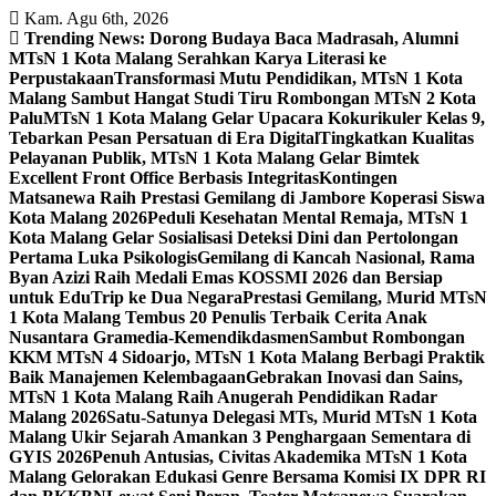
Skip
Kam. Agu 6th, 2026
to
Trending News:
Dorong Budaya Baca Madrasah, Alumni
content
MTsN 1 Kota Malang Serahkan Karya Literasi ke
Perpustakaan
Transformasi Mutu Pendidikan, MTsN 1 Kota
Malang Sambut Hangat Studi Tiru Rombongan MTsN 2 Kota
Palu
MTsN 1 Kota Malang Gelar Upacara Kokurikuler Kelas 9,
Tebarkan Pesan Persatuan di Era Digital
Tingkatkan Kualitas
Pelayanan Publik, MTsN 1 Kota Malang Gelar Bimtek
Excellent Front Office Berbasis Integritas
Kontingen
Matsanewa Raih Prestasi Gemilang di Jambore Koperasi Siswa
Kota Malang 2026
Peduli Kesehatan Mental Remaja, MTsN 1
Kota Malang Gelar Sosialisasi Deteksi Dini dan Pertolongan
Pertama Luka Psikologis
Gemilang di Kancah Nasional, Rama
Byan Azizi Raih Medali Emas KOSSMI 2026 dan Bersiap
untuk EduTrip ke Dua Negara
Prestasi Gemilang, Murid MTsN
1 Kota Malang Tembus 20 Penulis Terbaik Cerita Anak
Nusantara Gramedia-Kemendikdasmen
Sambut Rombongan
KKM MTsN 4 Sidoarjo, MTsN 1 Kota Malang Berbagi Praktik
Baik Manajemen Kelembagaan
Gebrakan Inovasi dan Sains,
MTsN 1 Kota Malang Raih Anugerah Pendidikan Radar
Malang 2026
Satu-Satunya Delegasi MTs, Murid MTsN 1 Kota
Malang Ukir Sejarah Amankan 3 Penghargaan Sementara di
GYIS 2026
Penuh Antusias, Civitas Akademika MTsN 1 Kota
Malang Gelorakan Edukasi Genre Bersama Komisi IX DPR RI