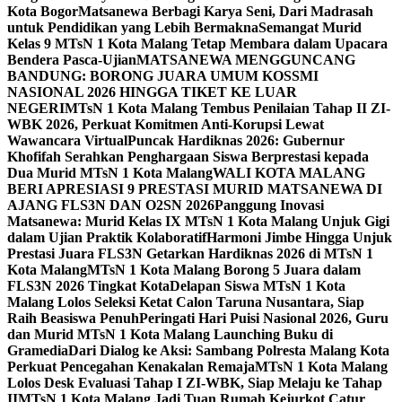
Kota Bogor
Matsanewa Berbagi Karya Seni, Dari Madrasah
untuk Pendidikan yang Lebih Bermakna
Semangat Murid
Kelas 9 MTsN 1 Kota Malang Tetap Membara dalam Upacara
Bendera Pasca-Ujian
MATSANEWA MENGGUNCANG
BANDUNG: BORONG JUARA UMUM KOSSMI
NASIONAL 2026 HINGGA TIKET KE LUAR
NEGERI
MTsN 1 Kota Malang Tembus Penilaian Tahap II ZI-
WBK 2026, Perkuat Komitmen Anti-Korupsi Lewat
Wawancara Virtual
Puncak Hardiknas 2026: Gubernur
Khofifah Serahkan Penghargaan Siswa Berprestasi kepada
Dua Murid MTsN 1 Kota Malang
WALI KOTA MALANG
BERI APRESIASI 9 PRESTASI MURID MATSANEWA DI
AJANG FLS3N DAN O2SN 2026
Panggung Inovasi
Matsanewa: Murid Kelas IX MTsN 1 Kota Malang Unjuk Gigi
dalam Ujian Praktik Kolaboratif
Harmoni Jimbe Hingga Unjuk
Prestasi Juara FLS3N Getarkan Hardiknas 2026 di MTsN 1
Kota Malang
MTsN 1 Kota Malang Borong 5 Juara dalam
FLS3N 2026 Tingkat Kota
Delapan Siswa MTsN 1 Kota
Malang Lolos Seleksi Ketat Calon Taruna Nusantara, Siap
Raih Beasiswa Penuh
Peringati Hari Puisi Nasional 2026, Guru
dan Murid MTsN 1 Kota Malang Launching Buku di
Gramedia
Dari Dialog ke Aksi: Sambang Polresta Malang Kota
Perkuat Pencegahan Kenakalan Remaja
MTsN 1 Kota Malang
Lolos Desk Evaluasi Tahap I ZI-WBK, Siap Melaju ke Tahap
II
MTsN 1 Kota Malang Jadi Tuan Rumah Kejurkot Catur