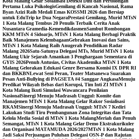
Kota Malang Gelar Sosialisasi Deteksi Dini dan Pertolongan
Pertama Luka Psikologis
Gemilang di Kancah Nasional, Rama
Byan Azizi Raih Medali Emas KOSSMI 2026 dan Bersiap
untuk EduTrip ke Dua Negara
Prestasi Gemilang, Murid MTsN
1 Kota Malang Tembus 20 Penulis Terbaik Cerita Anak
Nusantara Gramedia-Kemendikdasmen
Sambut Rombongan
KKM MTsN 4 Sidoarjo, MTsN 1 Kota Malang Berbagi Praktik
Baik Manajemen Kelembagaan
Gebrakan Inovasi dan Sains,
MTsN 1 Kota Malang Raih Anugerah Pendidikan Radar
Malang 2026
Satu-Satunya Delegasi MTs, Murid MTsN 1 Kota
Malang Ukir Sejarah Amankan 3 Penghargaan Sementara di
GYIS 2026
Penuh Antusias, Civitas Akademika MTsN 1 Kota
Malang Gelorakan Edukasi Genre Bersama Komisi IX DPR RI
dan BKKBN
Lewat Seni Peran, Teater Matsanewa Suarakan
Pesan Anti-Bullying di PAGSETA #4 Sanggar Angkasa
Menuju
Predikat Wilayah Bebas dari Korupsi, Tim Inti ZI MTsN 1
Kota Malang Ikuti Simulasi Wawancara Penilaian
Nasional
Sinergi Menuju Madrasah Unggul: Komite dan
Manajemen MTsN 1 Kota Malang Gelar Rakor Sosialisasi
RKAM
Sinergi Menuju Madrasah Unggul: MTsN 7 Kediri
Lakukan Studi Tiru Pembangunan Zona Integritas dan Tata
Kelola Media Sosial di MTsN 1 Kota Malang
Meriah dan Penuh
Semangat, MTsN 1 Kota Malang Gelar Demo Ekstrakurikuler
dan Organisasi MATAMUDA 2026/2027
MTsN 1 Kota Malang
Jadi Saksi Perjuangan Puluhan Delegasi OSN-P dan Rajutan