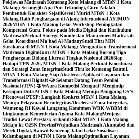
Pokjawas Madrasah Kemenag Kota Malang di MTsN 1 Kota
Malang: Secanggih Apa Pun Teknologi, Guru Adalah
Pembentuk Karakter Sejati
Keren! Murid MTsN 1 Kota
Malang Raih Penghargaan di Ajang Internasional AYIMUN
2026
MTsN 1 Kota Malang Gelar Workshop Peningkatan
Kompetensi Guru, Fokus pada Media Digital dan Kurikulum
Madrasah
Perkuat Sinergi, Komite dan Manajemen Madrasah
Gelar Koordinasi Ma’had Al-Madany
Studi Tiru MIN
Surakarta di MTsN 1 Kota Malang: Menguatkan Transformasi
Madrasah Digital
Guru MTsN 1 Kota Malang Borong Tiga
Penghargaan Bidang Literasi Tingkat Nasional 2026
Siap
Hadapi TPN 2026, MTsN 1 Kota Malang Perkuat Koordinasi
dan Strategi Zona Integritas
Studi Tiru ke Kemenag Bantul,
MTsN 1 Kota Malang Siap Akselerasi Aplikasi Layanan dan
Transformasi Digital
✨🤝 Selamat Datang Team Penilai
Nasional (TPN) 🤝✨
Aura Kompetisi Menguat! Mengintip
Kesiapan Duta MTsN 1 Kota Malang Menuju Panggung OSN-
P
Renovasi PTSP: Langkah Konkret MTsN 1 Kota Malang
Menuju Pelayanan Berintegritas
Akselerasi Zona Integritas,
Wamenag RI Kawal Langsung Komitmen WBK-WBBM di
Lingkungan Kementerian Agama Kota Malang
Menjaga
Tradisi Lewat Prestasi: Srikandi Silat MTsN 1 Kota Malang
Melaju ke O2SN Provinsi
Wujudkan Madrasah Akuntabel dan
Melek Digital, Kanwil Kemenag Jatim Gelar Sosialisasi
Kelembagaan di MTsN 1 Kota Malang
Optimalkan Layanan