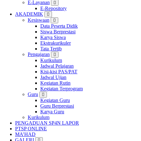
E-Layanan
E-Repository
AKADEMIK
Kesiswaan
Data Peserta Didik
Siswa Berprestasi
Karya Siswa
Ekstrakurikuler
Tata Tertib
Pengajaran
Kurikulum
Jadwal Pelajaran
Kisi-kisi PAS/PAT
Jadwal Ujian
Kegiatan Rutin
Kegiatan Terprogram
Guru
Kegiatan Guru
Guru Berprestasi
Karya Guru
Kurikulum
PENGADUAN SP4N LAPOR
PTSP ONLINE
MA’HAD
GALERI