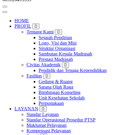
HOME
PROFIL
Tentang Kami
Sejarah Pendirian
Logo, Visi dan Misi
Struktur Organisasi
Sambutan Kepala Madrasah
Prestasi Madrasah
Civitas Akademik
Pendidik dan Tenaga Kependidikan
Fasilitas
Gedung & Ruang
Sarana Olah Raga
Bimbingan Konseling
Unit Kesehatan Sekolah
Perpustakaan
LAYANAN
Standar Layanan
Standar Operasional Prosedur PTSP
Maklumat Pelayanan
Kompensasi Pelayanan