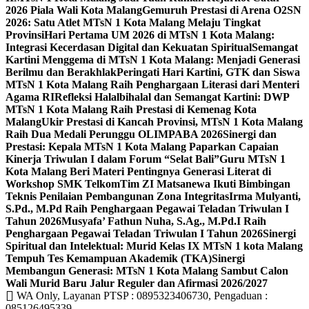
2026 Piala Wali Kota Malang
Gemuruh Prestasi di Arena O2SN
2026: Satu Atlet MTsN 1 Kota Malang Melaju Tingkat
Provinsi
Hari Pertama UM 2026 di MTsN 1 Kota Malang:
Integrasi Kecerdasan Digital dan Kekuatan Spiritual
Semangat
Kartini Menggema di MTsN 1 Kota Malang: Menjadi Generasi
Berilmu dan Berakhlak
Peringati Hari Kartini, GTK dan Siswa
MTsN 1 Kota Malang Raih Penghargaan Literasi dari Menteri
Agama RI
Refleksi Halalbihalal dan Semangat Kartini: DWP
MTsN 1 Kota Malang Raih Prestasi di Kemenag Kota
Malang
Ukir Prestasi di Kancah Provinsi, MTsN 1 Kota Malang
Raih Dua Medali Perunggu OLIMPABA 2026
Sinergi dan
Prestasi: Kepala MTsN 1 Kota Malang Paparkan Capaian
Kinerja Triwulan I dalam Forum “Selat Bali”
Guru MTsN 1
Kota Malang Beri Materi Pentingnya Generasi Literat di
Workshop SMK Telkom
Tim ZI Matsanewa Ikuti Bimbingan
Teknis Penilaian Pembangunan Zona Integritas
Irma Mulyanti,
S.Pd., M.Pd Raih Penghargaan Pegawai Teladan Triwulan I
Tahun 2026
Musyafa’ Fathun Nuha, S.Ag., M.Pd.I Raih
Penghargaan Pegawai Teladan Triwulan I Tahun 2026
Sinergi
Spiritual dan Intelektual: Murid Kelas IX MTsN 1 kota Malang
Tempuh Tes Kemampuan Akademik (TKA)
Sinergi
Membangun Generasi: MTsN 1 Kota Malang Sambut Calon
Wali Murid Baru Jalur Reguler dan Afirmasi 2026/2027
WA Only, Layanan PTSP : 0895323406730, Pengaduan :
085126495339