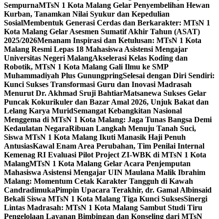
Sempurna
MTsN 1 Kota Malang Gelar Penyembelihan Hewan
Kurban, Tanamkan Nilai Syukur dan Kepedulian
Sosial
Membentuk Generasi Cerdas dan Berkarakter: MTsN 1
Kota Malang Gelar Asesmen Sumatif Akhir Tahun (ASAT)
2025/2026
Menanam Inspirasi dan Ketulusan: MTsN 1 Kota
Malang Resmi Lepas 18 Mahasiswa Asistensi Mengajar
Universitas Negeri Malang
Akselerasi Kelas Koding dan
Robotik, MTsN 1 Kota Malang Gali Ilmu ke SMP
Muhammadiyah Plus Gunungpring
Selesai dengan Diri Sendiri:
Kunci Sukses Transformasi Guru dan Inovasi Madrasah
Menurut Dr. Akhmad Sruji Bahtiar
Matsanewa Sukses Gelar
Puncak Kokurikuler dan Bazar Amal 2026, Unjuk Bakat dan
Lelang Karya Murid
Semangat Kebangkitan Nasional
Menggema di MTsN 1 Kota Malang: Jaga Tunas Bangsa Demi
Kedaulatan Negara
Ribuan Langkah Menuju Tanah Suci,
Siswa MTsN 1 Kota Malang Ikuti Manasik Haji Penuh
Antusias
Kawal Enam Area Perubahan, Tim Penilai Internal
Kemenag RI Evaluasi Pilot Project ZI-WBK di MTsN 1 Kota
Malang
MTsN 1 Kota Malang Gelar Acara Penjemputan
Mahasiswa Asistensi Mengajar UIN Maulana Malik Ibrahim
Malang: Momentum Cetak Karakter Tangguh di Kawah
Candradimuka
Pimpin Upacara Terakhir, dr. Gamal Albinsaid
Bekali Siswa MTsN 1 Kota Malang Tiga Kunci Sukses
Sinergi
Lintas Madrasah: MTsN 1 Kota Malang Sambut Studi Tiru
Pengelolaan Layanan Bimbingan dan Konseling dari MTsN