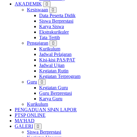
AKADEMIK
Kesiswaan
Data Peserta Didik
Siswa Berprestasi
Karya Siswa
Ekstrakurikuler
Tata Tertib
Pengajaran
Kurikulum
Jadwal Pelajaran
Kisi-kisi PAS/PAT
Jadwal Ujian
Kegiatan Rutin
Kegiatan Terprogram
Guru
Kegiatan Guru
Guru Berprestasi
Karya Guru
Kurikulum
PENGADUAN SP4N LAPOR
PTSP ONLINE
MA’HAD
GALERI
Siswa Berprestasi