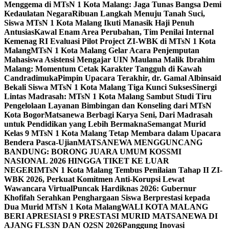
Menggema di MTsN 1 Kota Malang: Jaga Tunas Bangsa Demi
Kedaulatan Negara
Ribuan Langkah Menuju Tanah Suci,
Siswa MTsN 1 Kota Malang Ikuti Manasik Haji Penuh
Antusias
Kawal Enam Area Perubahan, Tim Penilai Internal
Kemenag RI Evaluasi Pilot Project ZI-WBK di MTsN 1 Kota
Malang
MTsN 1 Kota Malang Gelar Acara Penjemputan
Mahasiswa Asistensi Mengajar UIN Maulana Malik Ibrahim
Malang: Momentum Cetak Karakter Tangguh di Kawah
Candradimuka
Pimpin Upacara Terakhir, dr. Gamal Albinsaid
Bekali Siswa MTsN 1 Kota Malang Tiga Kunci Sukses
Sinergi
Lintas Madrasah: MTsN 1 Kota Malang Sambut Studi Tiru
Pengelolaan Layanan Bimbingan dan Konseling dari MTsN
Kota Bogor
Matsanewa Berbagi Karya Seni, Dari Madrasah
untuk Pendidikan yang Lebih Bermakna
Semangat Murid
Kelas 9 MTsN 1 Kota Malang Tetap Membara dalam Upacara
Bendera Pasca-Ujian
MATSANEWA MENGGUNCANG
BANDUNG: BORONG JUARA UMUM KOSSMI
NASIONAL 2026 HINGGA TIKET KE LUAR
NEGERI
MTsN 1 Kota Malang Tembus Penilaian Tahap II ZI-
WBK 2026, Perkuat Komitmen Anti-Korupsi Lewat
Wawancara Virtual
Puncak Hardiknas 2026: Gubernur
Khofifah Serahkan Penghargaan Siswa Berprestasi kepada
Dua Murid MTsN 1 Kota Malang
WALI KOTA MALANG
BERI APRESIASI 9 PRESTASI MURID MATSANEWA DI
AJANG FLS3N DAN O2SN 2026
Panggung Inovasi