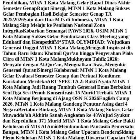
Pendidikan, MTsN 1 Kota Malang Gelar Rapat Dinas Akhir
Semester Genap
Rajut Sinergi, MTsN 1 Kota Malang Sukses
Gelar Pembagian Hasil Belajar Semester Genap TA
2025/2026
Satu dari Dua MTs di Indonesia, MTsN 1 Kota
Malang Siap Melaju ke Penilaian Nasional Zona
Integritas
Kobarkan Semangat PAWS 2026, OSIM MTsN 1
Kota Malang Sukses Gelar Pembukaan Class Meeting yang
Edukatif dan Kompetitif
M*STAR OLYMPIAD: Wujudkan
Generasi Unggul MTsN 1 Kota Malang
Menggali Inspirasi di
Tahun Baru Islam: Khotmil Qur’an hingga Penyerahan Piala
Citra di MTsN 1 Kota Malang
Mukhoyam Tahfiz 2026:
Menyatu dengan Al-Qur’an, Menguatkan Jiwa, Mengukir
Generasi Qurani
Sinergi Kolaborasi: MTsN 1 Kota Malang
Gelar Evaluasi Semester Genap dan Perkuat Komitmen
Kurikulum Merdeka
ART SPECTA 2: Bukti Nyata MTsN 1
Kota Malang Jadi Ruang Tumbuh Generasi Emas Berbakat
Seni
Tiga Sesi Penuh Konsentrasi: 15 Murid Terbaik MTsN 1
Kota Malang Berjuang di Ajang OSN-K 2026
English Camp
2026, MTsN 1 Kota Malang Gandeng Penutur Asing dari 4
Negara
Bertabur Bintang, MTsN 1 Kota Malang Sukses Gelar
Muwadda’ah Akhiris Sanah Angkatan ke-48
Wujud Syukur
dan Kepedulian, 371 Murid MTsN 1 Kota Malang Gelar Bakti
Kelulusan di MTs Al Amin
Membumikan Pancasila Pemersatu
Bangsa, MTsN 1 Kota Malang Gelar Upacara Bendera
Sidang
Pleno Kelulusan MTsN 1 Kota Malang Diwarnai Capaian Nilai