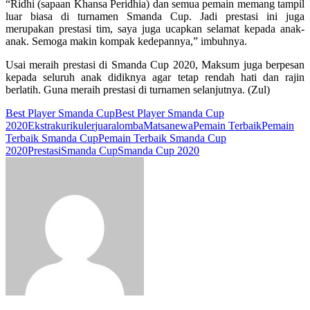
“Ridhi (sapaan Khansa Peridhia) dan semua pemain memang tampil
luar biasa di turnamen Smanda Cup. Jadi prestasi ini juga
merupakan prestasi tim, saya juga ucapkan selamat kepada anak-
anak. Semoga makin kompak kedepannya,” imbuhnya.
Usai meraih prestasi di Smanda Cup 2020, Maksum juga berpesan
kepada seluruh anak didiknya agar tetap rendah hati dan rajin
berlatih. Guna meraih prestasi di turnamen selanjutnya. (Zul)
Best Player Smanda Cup
Best Player Smanda Cup
2020
Ekstrakurikuler
juara
lomba
Matsanewa
Pemain Terbaik
Pemain
Terbaik Smanda Cup
Pemain Terbaik Smanda Cup
2020
Prestasi
Smanda Cup
Smanda Cup 2020