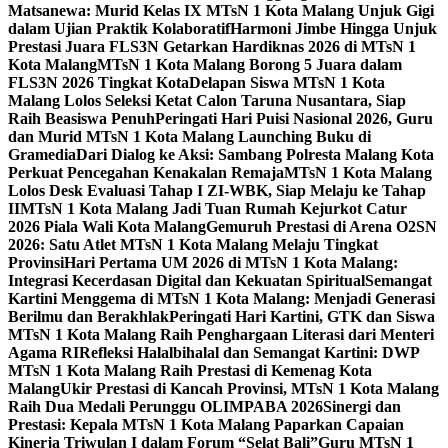
Matsanewa: Murid Kelas IX MTsN 1 Kota Malang Unjuk Gigi
dalam Ujian Praktik Kolaboratif
Harmoni Jimbe Hingga Unjuk
Prestasi Juara FLS3N Getarkan Hardiknas 2026 di MTsN 1
Kota Malang
MTsN 1 Kota Malang Borong 5 Juara dalam
FLS3N 2026 Tingkat Kota
Delapan Siswa MTsN 1 Kota
Malang Lolos Seleksi Ketat Calon Taruna Nusantara, Siap
Raih Beasiswa Penuh
Peringati Hari Puisi Nasional 2026, Guru
dan Murid MTsN 1 Kota Malang Launching Buku di
Gramedia
Dari Dialog ke Aksi: Sambang Polresta Malang Kota
Perkuat Pencegahan Kenakalan Remaja
MTsN 1 Kota Malang
Lolos Desk Evaluasi Tahap I ZI-WBK, Siap Melaju ke Tahap
II
MTsN 1 Kota Malang Jadi Tuan Rumah Kejurkot Catur
2026 Piala Wali Kota Malang
Gemuruh Prestasi di Arena O2SN
2026: Satu Atlet MTsN 1 Kota Malang Melaju Tingkat
Provinsi
Hari Pertama UM 2026 di MTsN 1 Kota Malang:
Integrasi Kecerdasan Digital dan Kekuatan Spiritual
Semangat
Kartini Menggema di MTsN 1 Kota Malang: Menjadi Generasi
Berilmu dan Berakhlak
Peringati Hari Kartini, GTK dan Siswa
MTsN 1 Kota Malang Raih Penghargaan Literasi dari Menteri
Agama RI
Refleksi Halalbihalal dan Semangat Kartini: DWP
MTsN 1 Kota Malang Raih Prestasi di Kemenag Kota
Malang
Ukir Prestasi di Kancah Provinsi, MTsN 1 Kota Malang
Raih Dua Medali Perunggu OLIMPABA 2026
Sinergi dan
Prestasi: Kepala MTsN 1 Kota Malang Paparkan Capaian
Kinerja Triwulan I dalam Forum “Selat Bali”
Guru MTsN 1