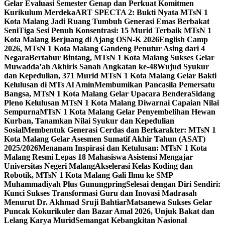
Gelar Evaluasi Semester Genap dan Perkuat Komitmen
Kurikulum Merdeka
ART SPECTA 2: Bukti Nyata MTsN 1
Kota Malang Jadi Ruang Tumbuh Generasi Emas Berbakat
Seni
Tiga Sesi Penuh Konsentrasi: 15 Murid Terbaik MTsN 1
Kota Malang Berjuang di Ajang OSN-K 2026
English Camp
2026, MTsN 1 Kota Malang Gandeng Penutur Asing dari 4
Negara
Bertabur Bintang, MTsN 1 Kota Malang Sukses Gelar
Muwadda’ah Akhiris Sanah Angkatan ke-48
Wujud Syukur
dan Kepedulian, 371 Murid MTsN 1 Kota Malang Gelar Bakti
Kelulusan di MTs Al Amin
Membumikan Pancasila Pemersatu
Bangsa, MTsN 1 Kota Malang Gelar Upacara Bendera
Sidang
Pleno Kelulusan MTsN 1 Kota Malang Diwarnai Capaian Nilai
Sempurna
MTsN 1 Kota Malang Gelar Penyembelihan Hewan
Kurban, Tanamkan Nilai Syukur dan Kepedulian
Sosial
Membentuk Generasi Cerdas dan Berkarakter: MTsN 1
Kota Malang Gelar Asesmen Sumatif Akhir Tahun (ASAT)
2025/2026
Menanam Inspirasi dan Ketulusan: MTsN 1 Kota
Malang Resmi Lepas 18 Mahasiswa Asistensi Mengajar
Universitas Negeri Malang
Akselerasi Kelas Koding dan
Robotik, MTsN 1 Kota Malang Gali Ilmu ke SMP
Muhammadiyah Plus Gunungpring
Selesai dengan Diri Sendiri:
Kunci Sukses Transformasi Guru dan Inovasi Madrasah
Menurut Dr. Akhmad Sruji Bahtiar
Matsanewa Sukses Gelar
Puncak Kokurikuler dan Bazar Amal 2026, Unjuk Bakat dan
Lelang Karya Murid
Semangat Kebangkitan Nasional