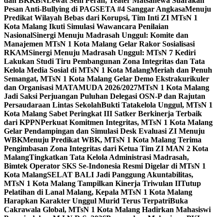
dan BKKBN
Lewat Seni Peran, Teater Matsanewa Suarakan
Pesan Anti-Bullying di PAGSETA #4 Sanggar Angkasa
Menuju
Predikat Wilayah Bebas dari Korupsi, Tim Inti ZI MTsN 1
Kota Malang Ikuti Simulasi Wawancara Penilaian
Nasional
Sinergi Menuju Madrasah Unggul: Komite dan
Manajemen MTsN 1 Kota Malang Gelar Rakor Sosialisasi
RKAM
Sinergi Menuju Madrasah Unggul: MTsN 7 Kediri
Lakukan Studi Tiru Pembangunan Zona Integritas dan Tata
Kelola Media Sosial di MTsN 1 Kota Malang
Meriah dan Penuh
Semangat, MTsN 1 Kota Malang Gelar Demo Ekstrakurikuler
dan Organisasi MATAMUDA 2026/2027
MTsN 1 Kota Malang
Jadi Saksi Perjuangan Puluhan Delegasi OSN-P dan Rajutan
Persaudaraan Lintas Sekolah
Bukti Tatakelola Unggul, MTsN 1
Kota Malang Sabet Peringkat III Satker Berkinerja Terbaik
dari KPPN
Perkuat Komitmen Integritas, MTsN 1 Kota Malang
Gelar Pendampingan dan Simulasi Desk Evaluasi ZI Menuju
WBK
Menuju Predikat WBK, MTsN 1 Kota Malang Terima
Pengimbasan Zona Integritas dari Ketua Tim ZI MAN 2 Kota
Malang
Tingkatkan Tata Kelola Administrasi Madrasah,
Bimtek Operator SKS Se-Indonesia Resmi Digelar di MTsN 1
Kota Malang
SELAT BALI Jadi Panggung Akuntabilitas,
MTsN 1 Kota Malang Tampilkan Kinerja Triwulan II
Tutup
Pelatihan di Lanal Malang, Kepala MTsN 1 Kota Malang
Harapkan Karakter Unggul Murid Terus Terpatri
Buka
Cakrawala Global, MTsN 1 Kota Malang Hadirkan Mahasiswi