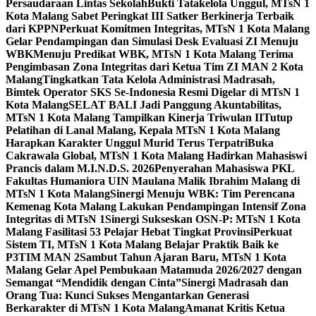
Persaudaraan Lintas Sekolah
Bukti Tatakelola Unggul, MTsN 1
Kota Malang Sabet Peringkat III Satker Berkinerja Terbaik
dari KPPN
Perkuat Komitmen Integritas, MTsN 1 Kota Malang
Gelar Pendampingan dan Simulasi Desk Evaluasi ZI Menuju
WBK
Menuju Predikat WBK, MTsN 1 Kota Malang Terima
Pengimbasan Zona Integritas dari Ketua Tim ZI MAN 2 Kota
Malang
Tingkatkan Tata Kelola Administrasi Madrasah,
Bimtek Operator SKS Se-Indonesia Resmi Digelar di MTsN 1
Kota Malang
SELAT BALI Jadi Panggung Akuntabilitas,
MTsN 1 Kota Malang Tampilkan Kinerja Triwulan II
Tutup
Pelatihan di Lanal Malang, Kepala MTsN 1 Kota Malang
Harapkan Karakter Unggul Murid Terus Terpatri
Buka
Cakrawala Global, MTsN 1 Kota Malang Hadirkan Mahasiswi
Prancis dalam M.I.N.D.S. 2026
Penyerahan Mahasiswa PKL
Fakultas Humaniora UIN Maulana Malik Ibrahim Malang di
MTsN 1 Kota Malang
Sinergi Menuju WBK: Tim Perencana
Kemenag Kota Malang Lakukan Pendampingan Intensif Zona
Integritas di MTsN 1
Sinergi Sukseskan OSN-P: MTsN 1 Kota
Malang Fasilitasi 53 Pelajar Hebat Tingkat Provinsi
Perkuat
Sistem TI, MTsN 1 Kota Malang Belajar Praktik Baik ke
P3TIM MAN 2
Sambut Tahun Ajaran Baru, MTsN 1 Kota
Malang Gelar Apel Pembukaan Matamuda 2026/2027 dengan
Semangat “Mendidik dengan Cinta”
Sinergi Madrasah dan
Orang Tua: Kunci Sukses Mengantarkan Generasi
Berkarakter di MTsN 1 Kota Malang
Amanat Kritis Ketua