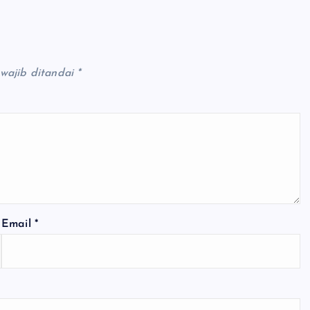
wajib ditandai
*
Email
*