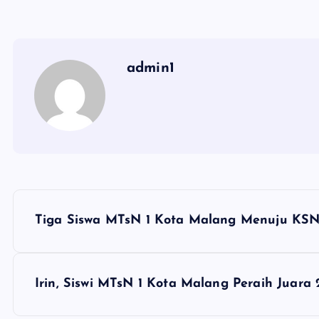
admin1
N
Tiga Siswa MTsN 1 Kota Malang Menuju KS
a
v
Irin, Siswi MTsN 1 Kota Malang Peraih Juara 