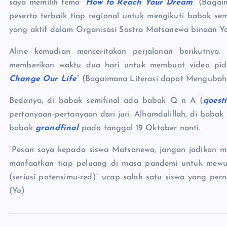
saya memilih tema “
How to Reach Your Dream
” (Bagai
peserta terbaik tiap regional untuk mengikuti babak semi
yang aktif dalam Organisasi Sastra Matsanewa binaan Y
Aline kemudian menceritakan perjalanan berikutnya.
memberikan waktu dua hari untuk membuat video pida
Change Our Life
” (Bagaimana Literasi dapat Mengubah
Bedanya, di babak semifinal ada babak Q n A (
qoest
pertanyaan-pertanyaan dari juri. Alhamdulillah, di babak
babak
grandfinal
pada tanggal 19 Oktober nanti.
“Pesan saya kepada siswa Matsanewa, jangan jadikan m
manfaatkan tiap peluang di masa pandemi untuk mew
(seriusi potensimu-red)” ucap salah satu siswa yang pe
(Yo)