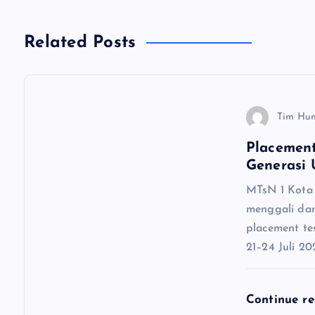
i
g
Related Posts
a
s
Tim Hu
Placement
i
Generasi 
MTsN 1 Kota
p
menggali dan
placement te
o
21–24 Juli 20
s
Continue r