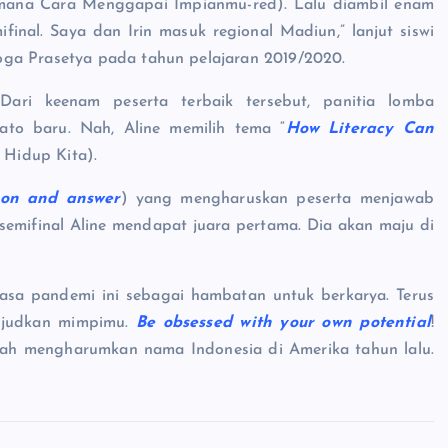
mana Cara Menggapai Impianmu-red). Lalu diambil enam
final. Saya dan Irin masuk regional Madiun,” lanjut siswi
oga Prasetya pada tahun pelajaran 2019/2020.
 Dari keenam peserta terbaik tersebut, panitia lomba
to baru. Nah, Aline memilih tema “
How Literacy Can
 Hidup Kita).
ion and answer
) yang mengharuskan peserta menjawab
 semifinal Aline mendapat juara pertama. Dia akan maju di
asa pandemi ini sebagai hambatan untuk berkarya. Terus
ujudkan mimpimu.
Be obsessed with your own potential
!
rnah mengharumkan nama Indonesia di Amerika tahun lalu.