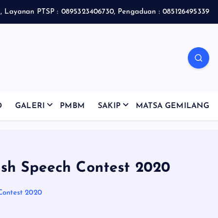
 Layanan PTSP : 0895323406730, Pengaduan : 085126495339
D
GALERI
PMBM
SAKIP
MATSA GEMILANG
ish Speech Contest 2020
Contest 2020