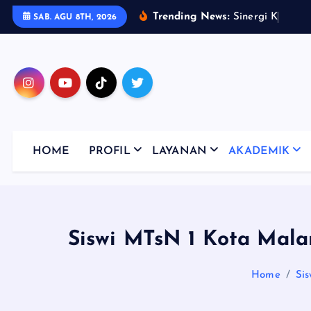
S
Trending News:
S
i
n
e
r
g
i
K
u
a
t
M
SAB. AGU 8TH, 2026
k
i
p
t
o
c
o
HOME
PROFIL
LAYANAN
AKADEMIK
n
t
e
n
t
Siswi MTsN 1 Kota Mala
Home
Si