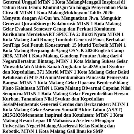
Generasi Unggul MTsN 1 Kota Malang
Menggali Inspirasi di
Tahun Baru Islam: Khotmil Qur’an hingga Penyerahan Piala
Citra di MTsN 1 Kota Malang
Mukhoyam Tahfiz 2026:
Menyatu dengan Al-Qur’an, Menguatkan Jiwa, Mengukir
Generasi Qurani
Sinergi Kolaborasi: MTsN 1 Kota Malang
Gelar Evaluasi Semester Genap dan Perkuat Komitmen
Kurikulum Merdeka
ART SPECTA 2: Bukti Nyata MTsN 1
Kota Malang Jadi Ruang Tumbuh Generasi Emas Berbakat
Seni
Tiga Sesi Penuh Konsentrasi: 15 Murid Terbaik MTsN 1
Kota Malang Berjuang di Ajang OSN-K 2026
English Camp
2026, MTsN 1 Kota Malang Gandeng Penutur Asing dari 4
Negara
Bertabur Bintang, MTsN 1 Kota Malang Sukses Gelar
Muwadda’ah Akhiris Sanah Angkatan ke-48
Wujud Syukur
dan Kepedulian, 371 Murid MTsN 1 Kota Malang Gelar Bakti
Kelulusan di MTs Al Amin
Membumikan Pancasila Pemersatu
Bangsa, MTsN 1 Kota Malang Gelar Upacara Bendera
Sidang
Pleno Kelulusan MTsN 1 Kota Malang Diwarnai Capaian Nilai
Sempurna
MTsN 1 Kota Malang Gelar Penyembelihan Hewan
Kurban, Tanamkan Nilai Syukur dan Kepedulian
Sosial
Membentuk Generasi Cerdas dan Berkarakter: MTsN 1
Kota Malang Gelar Asesmen Sumatif Akhir Tahun (ASAT)
2025/2026
Menanam Inspirasi dan Ketulusan: MTsN 1 Kota
Malang Resmi Lepas 18 Mahasiswa Asistensi Mengajar
Universitas Negeri Malang
Akselerasi Kelas Koding dan
Robotik, MTsN 1 Kota Malang Gali Ilmu ke SMP