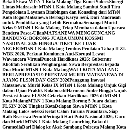
Bekali Siswa MTsN 1 Kota Malang Tiga Kunci Sukses
Sinergi
Lintas Madrasah: MTsN 1 Kota Malang Sambut Studi Tiru
Pengelolaan Layanan Bimbingan dan Konseling dari MTsN
Kota Bogor
Matsanewa Berbagi Karya Seni, Dari Madrasah
untuk Pendidikan yang Lebih Bermakna
Semangat Murid
Kelas 9 MTsN 1 Kota Malang Tetap Membara dalam Upacara
Bendera Pasca-Ujian
MATSANEWA MENGGUNCANG
BANDUNG: BORONG JUARA UMUM KOSSMI
NASIONAL 2026 HINGGA TIKET KE LUAR
NEGERI
MTsN 1 Kota Malang Tembus Penilaian Tahap II ZI-
WBK 2026, Perkuat Komitmen Anti-Korupsi Lewat
Wawancara Virtual
Puncak Hardiknas 2026: Gubernur
Khofifah Serahkan Penghargaan Siswa Berprestasi kepada
Dua Murid MTsN 1 Kota Malang
WALI KOTA MALANG
BERI APRESIASI 9 PRESTASI MURID MATSANEWA DI
AJANG FLS3N DAN O2SN 2026
Panggung Inovasi
Matsanewa: Murid Kelas IX MTsN 1 Kota Malang Unjuk Gigi
dalam Ujian Praktik Kolaboratif
Harmoni Jimbe Hingga Unjuk
Prestasi Juara FLS3N Getarkan Hardiknas 2026 di MTsN 1
Kota Malang
MTsN 1 Kota Malang Borong 5 Juara dalam
FLS3N 2026 Tingkat Kota
Delapan Siswa MTsN 1 Kota
Malang Lolos Seleksi Ketat Calon Taruna Nusantara, Siap
Raih Beasiswa Penuh
Peringati Hari Puisi Nasional 2026, Guru
dan Murid MTsN 1 Kota Malang Launching Buku di
Gramedia
Dari Dialog ke Aksi: Sambang Polresta Malang Kota