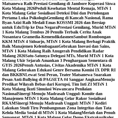
Matsanewa Raih Prestasi Gemilang di Jambore Koperasi Siswa
Kota Malang 2026
Peduli Kesehatan Mental Remaja, MTsN 1
Kota Malang Gelar Sosialisasi Deteksi Dini dan Pertolongan
Pertama Luka Psikologis
Gemilang di Kancah Nasional, Rama
Byan Azizi Raih Medali Emas KOSSMI 2026 dan Bersiap
untuk EduTrip ke Dua Negara
Prestasi Gemilang, Murid MTsN
1 Kota Malang Tembus 20 Penulis Terbaik Cerita Anak
Nusantara Gramedia-Kemendikdasmen
Sambut Rombongan
KKM MTsN 4 Sidoarjo, MTsN 1 Kota Malang Berbagi Praktik
Baik Manajemen Kelembagaan
Gebrakan Inovasi dan Sains,
MTsN 1 Kota Malang Raih Anugerah Pendidikan Radar
Malang 2026
Satu-Satunya Delegasi MTs, Murid MTsN 1 Kota
Malang Ukir Sejarah Amankan 3 Penghargaan Sementara di
GYIS 2026
Penuh Antusias, Civitas Akademika MTsN 1 Kota
Malang Gelorakan Edukasi Genre Bersama Komisi IX DPR RI
dan BKKBN
Lewat Seni Peran, Teater Matsanewa Suarakan
Pesan Anti-Bullying di PAGSETA #4 Sanggar Angkasa
Menuju
Predikat Wilayah Bebas dari Korupsi, Tim Inti ZI MTsN 1
Kota Malang Ikuti Simulasi Wawancara Penilaian
Nasional
Sinergi Menuju Madrasah Unggul: Komite dan
Manajemen MTsN 1 Kota Malang Gelar Rakor Sosialisasi
RKAM
Sinergi Menuju Madrasah Unggul: MTsN 7 Kediri
Lakukan Studi Tiru Pembangunan Zona Integritas dan Tata
Kelola Media Sosial di MTsN 1 Kota Malang
Meriah dan Penuh
Semangat, MTsN 1 Kota Malang Gelar Demo Ekstrakurikuler