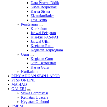
Data Peserta Didik
Siswa Berprestasi
Karya Siswa
Ekstrakurikuler
Tata Tertib
Pengajaran
Kurikulum
Jadwal Pelajaran
Kisi-kisi PAS/PAT
Jadwal Ujian
Kegiatan Rutin
Kegiatan Terprogram
Guru
Kegiatan Guru
Guru Berprestasi
Karya Guru
Kurikulum
PENGADUAN SP4N LAPOR
PTSP ONLINE
MA’HAD
GALERI
Siswa Berprestasi
Kegiatan Upacara
Kegiatan Outbond
PMBM