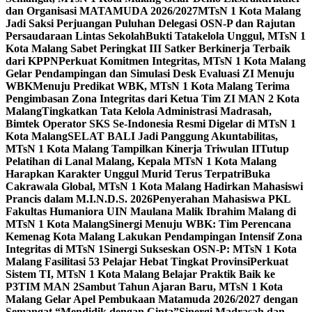
dan Organisasi MATAMUDA 2026/2027
MTsN 1 Kota Malang
Jadi Saksi Perjuangan Puluhan Delegasi OSN-P dan Rajutan
Persaudaraan Lintas Sekolah
Bukti Tatakelola Unggul, MTsN 1
Kota Malang Sabet Peringkat III Satker Berkinerja Terbaik
dari KPPN
Perkuat Komitmen Integritas, MTsN 1 Kota Malang
Gelar Pendampingan dan Simulasi Desk Evaluasi ZI Menuju
WBK
Menuju Predikat WBK, MTsN 1 Kota Malang Terima
Pengimbasan Zona Integritas dari Ketua Tim ZI MAN 2 Kota
Malang
Tingkatkan Tata Kelola Administrasi Madrasah,
Bimtek Operator SKS Se-Indonesia Resmi Digelar di MTsN 1
Kota Malang
SELAT BALI Jadi Panggung Akuntabilitas,
MTsN 1 Kota Malang Tampilkan Kinerja Triwulan II
Tutup
Pelatihan di Lanal Malang, Kepala MTsN 1 Kota Malang
Harapkan Karakter Unggul Murid Terus Terpatri
Buka
Cakrawala Global, MTsN 1 Kota Malang Hadirkan Mahasiswi
Prancis dalam M.I.N.D.S. 2026
Penyerahan Mahasiswa PKL
Fakultas Humaniora UIN Maulana Malik Ibrahim Malang di
MTsN 1 Kota Malang
Sinergi Menuju WBK: Tim Perencana
Kemenag Kota Malang Lakukan Pendampingan Intensif Zona
Integritas di MTsN 1
Sinergi Sukseskan OSN-P: MTsN 1 Kota
Malang Fasilitasi 53 Pelajar Hebat Tingkat Provinsi
Perkuat
Sistem TI, MTsN 1 Kota Malang Belajar Praktik Baik ke
P3TIM MAN 2
Sambut Tahun Ajaran Baru, MTsN 1 Kota
Malang Gelar Apel Pembukaan Matamuda 2026/2027 dengan
Semangat “Mendidik dengan Cinta”
Sinergi Madrasah dan