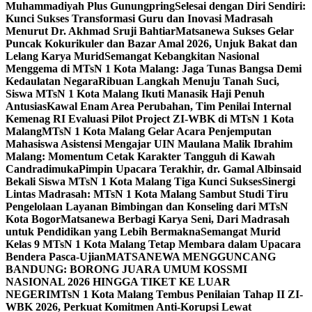
Muhammadiyah Plus Gunungpring
Selesai dengan Diri Sendiri:
Kunci Sukses Transformasi Guru dan Inovasi Madrasah
Menurut Dr. Akhmad Sruji Bahtiar
Matsanewa Sukses Gelar
Puncak Kokurikuler dan Bazar Amal 2026, Unjuk Bakat dan
Lelang Karya Murid
Semangat Kebangkitan Nasional
Menggema di MTsN 1 Kota Malang: Jaga Tunas Bangsa Demi
Kedaulatan Negara
Ribuan Langkah Menuju Tanah Suci,
Siswa MTsN 1 Kota Malang Ikuti Manasik Haji Penuh
Antusias
Kawal Enam Area Perubahan, Tim Penilai Internal
Kemenag RI Evaluasi Pilot Project ZI-WBK di MTsN 1 Kota
Malang
MTsN 1 Kota Malang Gelar Acara Penjemputan
Mahasiswa Asistensi Mengajar UIN Maulana Malik Ibrahim
Malang: Momentum Cetak Karakter Tangguh di Kawah
Candradimuka
Pimpin Upacara Terakhir, dr. Gamal Albinsaid
Bekali Siswa MTsN 1 Kota Malang Tiga Kunci Sukses
Sinergi
Lintas Madrasah: MTsN 1 Kota Malang Sambut Studi Tiru
Pengelolaan Layanan Bimbingan dan Konseling dari MTsN
Kota Bogor
Matsanewa Berbagi Karya Seni, Dari Madrasah
untuk Pendidikan yang Lebih Bermakna
Semangat Murid
Kelas 9 MTsN 1 Kota Malang Tetap Membara dalam Upacara
Bendera Pasca-Ujian
MATSANEWA MENGGUNCANG
BANDUNG: BORONG JUARA UMUM KOSSMI
NASIONAL 2026 HINGGA TIKET KE LUAR
NEGERI
MTsN 1 Kota Malang Tembus Penilaian Tahap II ZI-
WBK 2026, Perkuat Komitmen Anti-Korupsi Lewat