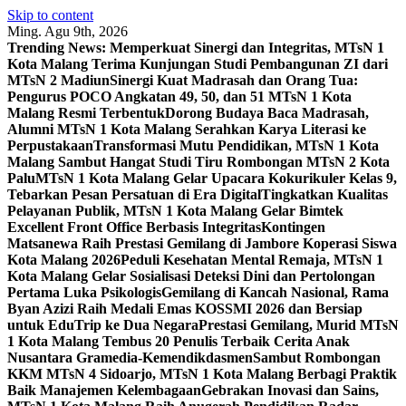
Skip to content
Ming. Agu 9th, 2026
Trending News:
Memperkuat Sinergi dan Integritas, MTsN 1
Kota Malang Terima Kunjungan Studi Pembangunan ZI dari
MTsN 2 Madiun
Sinergi Kuat Madrasah dan Orang Tua:
Pengurus POCO Angkatan 49, 50, dan 51 MTsN 1 Kota
Malang Resmi Terbentuk
Dorong Budaya Baca Madrasah,
Alumni MTsN 1 Kota Malang Serahkan Karya Literasi ke
Perpustakaan
Transformasi Mutu Pendidikan, MTsN 1 Kota
Malang Sambut Hangat Studi Tiru Rombongan MTsN 2 Kota
Palu
MTsN 1 Kota Malang Gelar Upacara Kokurikuler Kelas 9,
Tebarkan Pesan Persatuan di Era Digital
Tingkatkan Kualitas
Pelayanan Publik, MTsN 1 Kota Malang Gelar Bimtek
Excellent Front Office Berbasis Integritas
Kontingen
Matsanewa Raih Prestasi Gemilang di Jambore Koperasi Siswa
Kota Malang 2026
Peduli Kesehatan Mental Remaja, MTsN 1
Kota Malang Gelar Sosialisasi Deteksi Dini dan Pertolongan
Pertama Luka Psikologis
Gemilang di Kancah Nasional, Rama
Byan Azizi Raih Medali Emas KOSSMI 2026 dan Bersiap
untuk EduTrip ke Dua Negara
Prestasi Gemilang, Murid MTsN
1 Kota Malang Tembus 20 Penulis Terbaik Cerita Anak
Nusantara Gramedia-Kemendikdasmen
Sambut Rombongan
KKM MTsN 4 Sidoarjo, MTsN 1 Kota Malang Berbagi Praktik
Baik Manajemen Kelembagaan
Gebrakan Inovasi dan Sains,