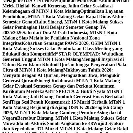
Melaju ke O2SN Provinsi
Wujudkan Madrasah Akuntabel dan
Melek Digital, Kanwil Kemenag Jatim Gelar Sosialisasi
Kelembagaan di MTsN 1 Kota Malang
Optimalkan Layanan
Pendidikan, MTsN 1 Kota Malang Gelar Rapat Dinas Akhir
Semester Genap
Rajut Sinergi, MTsN 1 Kota Malang Sukses
Gelar Pembagian Hasil Belajar Semester Genap TA
2025/2026
Satu dari Dua MTs di Indonesia, MTsN 1 Kota
Malang Siap Melaju ke Penilaian Nasional Zona
Integritas
Kobarkan Semangat PAWS 2026, OSIM MTsN 1
Kota Malang Sukses Gelar Pembukaan Class Meeting yang
Edukatif dan Kompetitif
M*STAR OLYMPIAD: Wujudkan
Generasi Unggul MTsN 1 Kota Malang
Menggali Inspirasi di
Tahun Baru Islam: Khotmil Qur’an hingga Penyerahan Piala
Citra di MTsN 1 Kota Malang
Mukhoyam Tahfiz 2026:
Menyatu dengan Al-Qur’an, Menguatkan Jiwa, Mengukir
Generasi Qurani
Sinergi Kolaborasi: MTsN 1 Kota Malang
Gelar Evaluasi Semester Genap dan Perkuat Komitmen
Kurikulum Merdeka
ART SPECTA 2: Bukti Nyata MTsN 1
Kota Malang Jadi Ruang Tumbuh Generasi Emas Berbakat
Seni
Tiga Sesi Penuh Konsentrasi: 15 Murid Terbaik MTsN 1
Kota Malang Berjuang di Ajang OSN-K 2026
English Camp
2026, MTsN 1 Kota Malang Gandeng Penutur Asing dari 4
Negara
Bertabur Bintang, MTsN 1 Kota Malang Sukses Gelar
Muwadda’ah Akhiris Sanah Angkatan ke-48
Wujud Syukur
dan Kepedulian, 371 Murid MTsN 1 Kota Malang Gelar Bakti