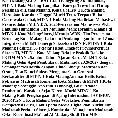
Kota Malang
SELAT BALI Jadi Panggung Akuntabilitas,
MTsN 1 Kota Malang Tampilkan Kinerja Triwulan II
Tutup
Pelatihan di Lanal Malang, Kepala MTsN 1 Kota Malang
Harapkan Karakter Unggul Murid Terus Terpatri
Buka
Cakrawala Global, MTsN 1 Kota Malang Hadirkan Mahasiswi
Prancis dalam M.I.N.D.S. 2026
Penyerahan Mahasiswa PKL
Fakultas Humaniora UIN Maulana Malik Ibrahim Malang di
MTsN 1 Kota Malang
Sinergi Menuju WBK: Tim Perencana
Kemenag Kota Malang Lakukan Pendampingan Intensif Zona
Integritas di MTsN 1
Sinergi Sukseskan OSN-P: MTsN 1 Kota
Malang Fasilitasi 53 Pelajar Hebat Tingkat Provinsi
Perkuat
Sistem TI, MTsN 1 Kota Malang Belajar Praktik Baik ke
P3TIM MAN 2
Sambut Tahun Ajaran Baru, MTsN 1 Kota
Malang Gelar Apel Pembukaan Matamuda 2026/2027 dengan
Semangat “Mendidik dengan Cinta”
Sinergi Madrasah dan
Orang Tua: Kunci Sukses Mengantarkan Generasi
Berkarakter di MTsN 1 Kota Malang
Amanat Kritis Ketua
Pokjawas Madrasah Kemenag Kota Malang di MTsN 1 Kota
Malang: Secanggih Apa Pun Teknologi, Guru Adalah
Pembentuk Karakter Sejati
Keren! Murid MTsN 1 Kota
Malang Raih Penghargaan di Ajang Internasional AYIMUN
2026
MTsN 1 Kota Malang Gelar Workshop Peningkatan
Kompetensi Guru, Fokus pada Media Digital dan Kurikulum
Madrasah
Perkuat Sinergi, Komite dan Manajemen Madrasah
Gelar Koordinasi Ma’had Al-Madany
Studi Tiru MIN