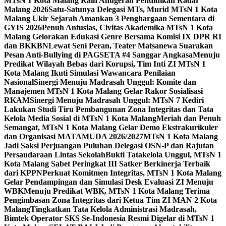
MTsN 1 Kota Malang Raih Anugerah Pendidikan Radar
Malang 2026
Satu-Satunya Delegasi MTs, Murid MTsN 1 Kota
Malang Ukir Sejarah Amankan 3 Penghargaan Sementara di
GYIS 2026
Penuh Antusias, Civitas Akademika MTsN 1 Kota
Malang Gelorakan Edukasi Genre Bersama Komisi IX DPR RI
dan BKKBN
Lewat Seni Peran, Teater Matsanewa Suarakan
Pesan Anti-Bullying di PAGSETA #4 Sanggar Angkasa
Menuju
Predikat Wilayah Bebas dari Korupsi, Tim Inti ZI MTsN 1
Kota Malang Ikuti Simulasi Wawancara Penilaian
Nasional
Sinergi Menuju Madrasah Unggul: Komite dan
Manajemen MTsN 1 Kota Malang Gelar Rakor Sosialisasi
RKAM
Sinergi Menuju Madrasah Unggul: MTsN 7 Kediri
Lakukan Studi Tiru Pembangunan Zona Integritas dan Tata
Kelola Media Sosial di MTsN 1 Kota Malang
Meriah dan Penuh
Semangat, MTsN 1 Kota Malang Gelar Demo Ekstrakurikuler
dan Organisasi MATAMUDA 2026/2027
MTsN 1 Kota Malang
Jadi Saksi Perjuangan Puluhan Delegasi OSN-P dan Rajutan
Persaudaraan Lintas Sekolah
Bukti Tatakelola Unggul, MTsN 1
Kota Malang Sabet Peringkat III Satker Berkinerja Terbaik
dari KPPN
Perkuat Komitmen Integritas, MTsN 1 Kota Malang
Gelar Pendampingan dan Simulasi Desk Evaluasi ZI Menuju
WBK
Menuju Predikat WBK, MTsN 1 Kota Malang Terima
Pengimbasan Zona Integritas dari Ketua Tim ZI MAN 2 Kota
Malang
Tingkatkan Tata Kelola Administrasi Madrasah,
Bimtek Operator SKS Se-Indonesia Resmi Digelar di MTsN 1