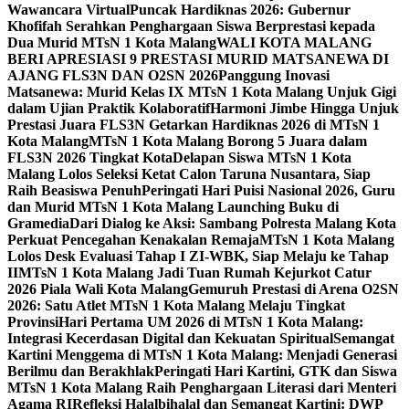
Wawancara Virtual
Puncak Hardiknas 2026: Gubernur
Khofifah Serahkan Penghargaan Siswa Berprestasi kepada
Dua Murid MTsN 1 Kota Malang
WALI KOTA MALANG
BERI APRESIASI 9 PRESTASI MURID MATSANEWA DI
AJANG FLS3N DAN O2SN 2026
Panggung Inovasi
Matsanewa: Murid Kelas IX MTsN 1 Kota Malang Unjuk Gigi
dalam Ujian Praktik Kolaboratif
Harmoni Jimbe Hingga Unjuk
Prestasi Juara FLS3N Getarkan Hardiknas 2026 di MTsN 1
Kota Malang
MTsN 1 Kota Malang Borong 5 Juara dalam
FLS3N 2026 Tingkat Kota
Delapan Siswa MTsN 1 Kota
Malang Lolos Seleksi Ketat Calon Taruna Nusantara, Siap
Raih Beasiswa Penuh
Peringati Hari Puisi Nasional 2026, Guru
dan Murid MTsN 1 Kota Malang Launching Buku di
Gramedia
Dari Dialog ke Aksi: Sambang Polresta Malang Kota
Perkuat Pencegahan Kenakalan Remaja
MTsN 1 Kota Malang
Lolos Desk Evaluasi Tahap I ZI-WBK, Siap Melaju ke Tahap
II
MTsN 1 Kota Malang Jadi Tuan Rumah Kejurkot Catur
2026 Piala Wali Kota Malang
Gemuruh Prestasi di Arena O2SN
2026: Satu Atlet MTsN 1 Kota Malang Melaju Tingkat
Provinsi
Hari Pertama UM 2026 di MTsN 1 Kota Malang:
Integrasi Kecerdasan Digital dan Kekuatan Spiritual
Semangat
Kartini Menggema di MTsN 1 Kota Malang: Menjadi Generasi
Berilmu dan Berakhlak
Peringati Hari Kartini, GTK dan Siswa
MTsN 1 Kota Malang Raih Penghargaan Literasi dari Menteri
Agama RI
Refleksi Halalbihalal dan Semangat Kartini: DWP