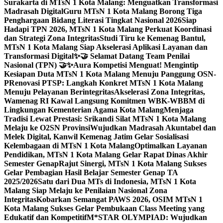
Surakarta di MTsN 1 Kota Malang: Menguatkan Transformasi
Madrasah Digital
Guru MTsN 1 Kota Malang Borong Tiga
Penghargaan Bidang Literasi Tingkat Nasional 2026
Siap
Hadapi TPN 2026, MTsN 1 Kota Malang Perkuat Koordinasi
dan Strategi Zona Integritas
Studi Tiru ke Kemenag Bantul,
MTsN 1 Kota Malang Siap Akselerasi Aplikasi Layanan dan
Transformasi Digital
✨🤝 Selamat Datang Team Penilai
Nasional (TPN) 🤝✨
Aura Kompetisi Menguat! Mengintip
Kesiapan Duta MTsN 1 Kota Malang Menuju Panggung OSN-
P
Renovasi PTSP: Langkah Konkret MTsN 1 Kota Malang
Menuju Pelayanan Berintegritas
Akselerasi Zona Integritas,
Wamenag RI Kawal Langsung Komitmen WBK-WBBM di
Lingkungan Kementerian Agama Kota Malang
Menjaga
Tradisi Lewat Prestasi: Srikandi Silat MTsN 1 Kota Malang
Melaju ke O2SN Provinsi
Wujudkan Madrasah Akuntabel dan
Melek Digital, Kanwil Kemenag Jatim Gelar Sosialisasi
Kelembagaan di MTsN 1 Kota Malang
Optimalkan Layanan
Pendidikan, MTsN 1 Kota Malang Gelar Rapat Dinas Akhir
Semester Genap
Rajut Sinergi, MTsN 1 Kota Malang Sukses
Gelar Pembagian Hasil Belajar Semester Genap TA
2025/2026
Satu dari Dua MTs di Indonesia, MTsN 1 Kota
Malang Siap Melaju ke Penilaian Nasional Zona
Integritas
Kobarkan Semangat PAWS 2026, OSIM MTsN 1
Kota Malang Sukses Gelar Pembukaan Class Meeting yang
Edukatif dan Kompetitif
M*STAR OLYMPIAD: Wujudkan