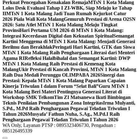
Perkuat Pencegahan Kenakalan Remaja
MTsN 1 Kota Malang
Lolos Desk Evaluasi Tahap I ZI-WBK, Siap Melaju ke Tahap
II
MTsN 1 Kota Malang Jadi Tuan Rumah Kejurkot Catur
2026 Piala Wali Kota Malang
Gemuruh Prestasi di Arena O2SN
2026: Satu Atlet MTsN 1 Kota Malang Melaju Tingkat
Provinsi
Hari Pertama UM 2026 di MTsN 1 Kota Malang:
Integrasi Kecerdasan Digital dan Kekuatan Spiritual
Semangat
Kartini Menggema di MTsN 1 Kota Malang: Menjadi Generasi
Berilmu dan Berakhlak
Peringati Hari Kartini, GTK dan Siswa
MTsN 1 Kota Malang Raih Penghargaan Literasi dari Menteri
Agama RI
Refleksi Halalbihalal dan Semangat Kartini: DWP
MTsN 1 Kota Malang Raih Prestasi di Kemenag Kota
Malang
Ukir Prestasi di Kancah Provinsi, MTsN 1 Kota Malang
Raih Dua Medali Perunggu OLIMPABA 2026
Sinergi dan
Prestasi: Kepala MTsN 1 Kota Malang Paparkan Capaian
Kinerja Triwulan I dalam Forum “Selat Bali”
Guru MTsN 1
Kota Malang Beri Materi Pentingnya Generasi Literat di
Workshop SMK Telkom
Tim ZI Matsanewa Ikuti Bimbingan
Teknis Penilaian Pembangunan Zona Integritas
Irma Mulyanti,
S.Pd., M.Pd Raih Penghargaan Pegawai Teladan Triwulan I
Tahun 2026
Musyafa’ Fathun Nuha, S.Ag., M.Pd.I Raih
Penghargaan Pegawai Teladan Triwulan I Tahun 2026
WA Only, Layanan PTSP : 0895323406730, Pengaduan :
085126495339