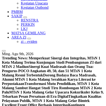
Kegiatan Upacara
Kegiatan Outbond
PMBM
SAKIP
RENSTRA
PERKIN
LKJ
MATSA GEMILANG
AREA ZI
zi – eviden
Ming. Agu 9th, 2026
Trending News:
Memperkuat Sinergi dan Integritas, MTsN 1
Kota Malang Terima Kunjungan Studi Pembangunan ZI dari
MTsN 2 Madiun
Sinergi Kuat Madrasah dan Orang Tua:
Pengurus POCO Angkatan 49, 50, dan 51 MTsN 1 Kota
Malang Resmi Terbentuk
Dorong Budaya Baca Madrasah,
Alumni MTsN 1 Kota Malang Serahkan Karya Literasi ke
Perpustakaan
Transformasi Mutu Pendidikan, MTsN 1 Kota
Malang Sambut Hangat Studi Tiru Rombongan MTsN 2 Kota
Palu
MTsN 1 Kota Malang Gelar Upacara Kokurikuler Kelas 9,
Tebarkan Pesan Persatuan di Era Digital
Tingkatkan Kualitas
Pelayanan Publik, MTsN 1 Kota Malang Gelar Bimtek
Excellent Front Office Berbasis Integritas
Kontingen