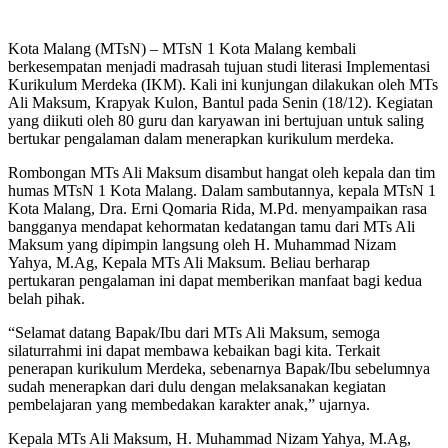
Kota Malang (MTsN) – MTsN 1 Kota Malang kembali
berkesempatan menjadi madrasah tujuan studi literasi Implementasi
Kurikulum Merdeka (IKM). Kali ini kunjungan dilakukan oleh MTs
Ali Maksum, Krapyak Kulon, Bantul pada Senin (18/12). Kegiatan
yang diikuti oleh 80 guru dan karyawan ini bertujuan untuk saling
bertukar pengalaman dalam menerapkan kurikulum merdeka.
Rombongan MTs Ali Maksum disambut hangat oleh kepala dan tim
humas MTsN 1 Kota Malang. Dalam sambutannya, kepala MTsN 1
Kota Malang, Dra. Erni Qomaria Rida, M.Pd. menyampaikan rasa
bangganya mendapat kehormatan kedatangan tamu dari MTs Ali
Maksum yang dipimpin langsung oleh H. Muhammad Nizam
Yahya, M.Ag, Kepala MTs Ali Maksum. Beliau berharap
pertukaran pengalaman ini dapat memberikan manfaat bagi kedua
belah pihak.
“Selamat datang Bapak/Ibu dari MTs Ali Maksum, semoga
silaturrahmi ini dapat membawa kebaikan bagi kita. Terkait
penerapan kurikulum Merdeka, sebenarnya Bapak/Ibu sebelumnya
sudah menerapkan dari dulu dengan melaksanakan kegiatan
pembelajaran yang membedakan karakter anak,” ujarnya.
Kepala MTs Ali Maksum, H. Muhammad Nizam Yahya, M.Ag,