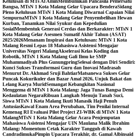
Kelulusan di MTs Al Amin
Membumikan Pancasila Pemersatu
Bangsa, MTsN 1 Kota Malang Gelar Upacara Bendera
Sidang
Pleno Kelulusan MTsN 1 Kota Malang Diwarnai Capaian Nilai
Sempurna
MTsN 1 Kota Malang Gelar Penyembelihan Hewan
Kurban, Tanamkan Nilai Syukur dan Kepedulian
Sosial
Membentuk Generasi Cerdas dan Berkarakter: MTsN 1
Kota Malang Gelar Asesmen Sumatif Akhir Tahun (ASAT)
2025/2026
Menanam Inspirasi dan Ketulusan: MTsN 1 Kota
Malang Resmi Lepas 18 Mahasiswa Asistensi Mengajar
Universitas Negeri Malang
Akselerasi Kelas Koding dan
Robotik, MTsN 1 Kota Malang Gali Ilmu ke SMP
Muhammadiyah Plus Gunungpring
Selesai dengan Diri Sendiri:
Kunci Sukses Transformasi Guru dan Inovasi Madrasah
Menurut Dr. Akhmad Sruji Bahtiar
Matsanewa Sukses Gelar
Puncak Kokurikuler dan Bazar Amal 2026, Unjuk Bakat dan
Lelang Karya Murid
Semangat Kebangkitan Nasional
Menggema di MTsN 1 Kota Malang: Jaga Tunas Bangsa Demi
Kedaulatan Negara
Ribuan Langkah Menuju Tanah Suci,
Siswa MTsN 1 Kota Malang Ikuti Manasik Haji Penuh
Antusias
Kawal Enam Area Perubahan, Tim Penilai Internal
Kemenag RI Evaluasi Pilot Project ZI-WBK di MTsN 1 Kota
Malang
MTsN 1 Kota Malang Gelar Acara Penjemputan
Mahasiswa Asistensi Mengajar UIN Maulana Malik Ibrahim
Malang: Momentum Cetak Karakter Tangguh di Kawah
Candradimuka
Pimpin Upacara Terakhir, dr. Gamal Albinsaid