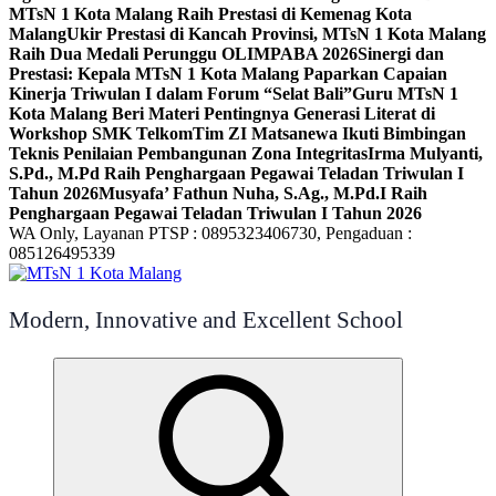
MTsN 1 Kota Malang Raih Prestasi di Kemenag Kota
Malang
Ukir Prestasi di Kancah Provinsi, MTsN 1 Kota Malang
Raih Dua Medali Perunggu OLIMPABA 2026
Sinergi dan
Prestasi: Kepala MTsN 1 Kota Malang Paparkan Capaian
Kinerja Triwulan I dalam Forum “Selat Bali”
Guru MTsN 1
Kota Malang Beri Materi Pentingnya Generasi Literat di
Workshop SMK Telkom
Tim ZI Matsanewa Ikuti Bimbingan
Teknis Penilaian Pembangunan Zona Integritas
Irma Mulyanti,
S.Pd., M.Pd Raih Penghargaan Pegawai Teladan Triwulan I
Tahun 2026
Musyafa’ Fathun Nuha, S.Ag., M.Pd.I Raih
Penghargaan Pegawai Teladan Triwulan I Tahun 2026
WA Only, Layanan PTSP : 0895323406730, Pengaduan :
085126495339
Modern, Innovative and Excellent School