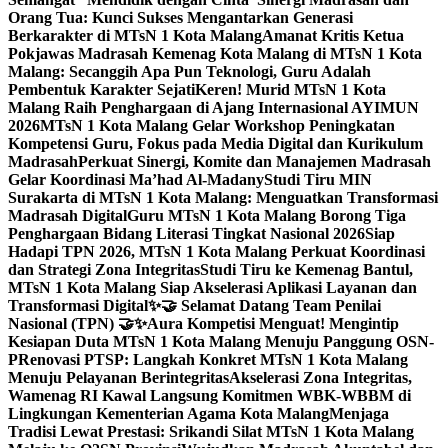
Orang Tua: Kunci Sukses Mengantarkan Generasi
Berkarakter di MTsN 1 Kota Malang
Amanat Kritis Ketua
Pokjawas Madrasah Kemenag Kota Malang di MTsN 1 Kota
Malang: Secanggih Apa Pun Teknologi, Guru Adalah
Pembentuk Karakter Sejati
Keren! Murid MTsN 1 Kota
Malang Raih Penghargaan di Ajang Internasional AYIMUN
2026
MTsN 1 Kota Malang Gelar Workshop Peningkatan
Kompetensi Guru, Fokus pada Media Digital dan Kurikulum
Madrasah
Perkuat Sinergi, Komite dan Manajemen Madrasah
Gelar Koordinasi Ma’had Al-Madany
Studi Tiru MIN
Surakarta di MTsN 1 Kota Malang: Menguatkan Transformasi
Madrasah Digital
Guru MTsN 1 Kota Malang Borong Tiga
Penghargaan Bidang Literasi Tingkat Nasional 2026
Siap
Hadapi TPN 2026, MTsN 1 Kota Malang Perkuat Koordinasi
dan Strategi Zona Integritas
Studi Tiru ke Kemenag Bantul,
MTsN 1 Kota Malang Siap Akselerasi Aplikasi Layanan dan
Transformasi Digital
✨🤝 Selamat Datang Team Penilai
Nasional (TPN) 🤝✨
Aura Kompetisi Menguat! Mengintip
Kesiapan Duta MTsN 1 Kota Malang Menuju Panggung OSN-
P
Renovasi PTSP: Langkah Konkret MTsN 1 Kota Malang
Menuju Pelayanan Berintegritas
Akselerasi Zona Integritas,
Wamenag RI Kawal Langsung Komitmen WBK-WBBM di
Lingkungan Kementerian Agama Kota Malang
Menjaga
Tradisi Lewat Prestasi: Srikandi Silat MTsN 1 Kota Malang