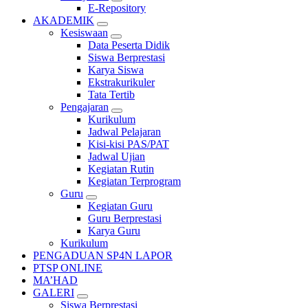
E-Repository
AKADEMIK
Kesiswaan
Data Peserta Didik
Siswa Berprestasi
Karya Siswa
Ekstrakurikuler
Tata Tertib
Pengajaran
Kurikulum
Jadwal Pelajaran
Kisi-kisi PAS/PAT
Jadwal Ujian
Kegiatan Rutin
Kegiatan Terprogram
Guru
Kegiatan Guru
Guru Berprestasi
Karya Guru
Kurikulum
PENGADUAN SP4N LAPOR
PTSP ONLINE
MA’HAD
GALERI
Siswa Berprestasi