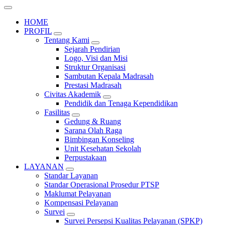
HOME
PROFIL
Tentang Kami
Sejarah Pendirian
Logo, Visi dan Misi
Struktur Organisasi
Sambutan Kepala Madrasah
Prestasi Madrasah
Civitas Akademik
Pendidik dan Tenaga Kependidikan
Fasilitas
Gedung & Ruang
Sarana Olah Raga
Bimbingan Konseling
Unit Kesehatan Sekolah
Perpustakaan
LAYANAN
Standar Layanan
Standar Operasional Prosedur PTSP
Maklumat Pelayanan
Kompensasi Pelayanan
Survei
Survei Persepsi Kualitas Pelayanan (SPKP)