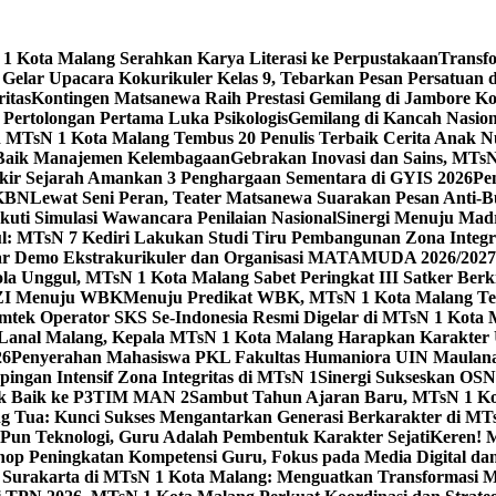
 Kota Malang Serahkan Karya Literasi ke Perpustakaan
Transf
elar Upacara Kokurikuler Kelas 9, Tebarkan Pesan Persatuan di
ritas
Kontingen Matsanewa Raih Prestasi Gemilang di Jambore Ko
n Pertolongan Pertama Luka Psikologis
Gemilang di Kancah Nasio
id MTsN 1 Kota Malang Tembus 20 Penulis Terbaik Cerita Anak
 Baik Manajemen Kelembagaan
Gebrakan Inovasi dan Sains, MTs
kir Sejarah Amankan 3 Penghargaan Sementara di GYIS 2026
Pe
KKBN
Lewat Seni Peran, Teater Matsanewa Suarakan Pesan Anti-
kuti Simulasi Wawancara Penilaian Nasional
Sinergi Menuju Mad
: MTsN 7 Kediri Lakukan Studi Tiru Pembangunan Zona Integrit
ar Demo Ekstrakurikuler dan Organisasi MATAMUDA 2026/2027
ola Unggul, MTsN 1 Kota Malang Sabet Peringkat III Satker Ber
i ZI Menuju WBK
Menuju Predikat WBK, MTsN 1 Kota Malang Ter
imtek Operator SKS Se-Indonesia Resmi Digelar di MTsN 1 Kota
i Lanal Malang, Kepala MTsN 1 Kota Malang Harapkan Karakter 
26
Penyerahan Mahasiswa PKL Fakultas Humaniora UIN Maulana
gan Intensif Zona Integritas di MTsN 1
Sinergi Sukseskan OSN-
tik Baik ke P3TIM MAN 2
Sambut Tahun Ajaran Baru, MTsN 1 Ko
g Tua: Kunci Sukses Mengantarkan Generasi Berkarakter di MT
Pun Teknologi, Guru Adalah Pembentuk Karakter Sejati
Keren! 
op Peningkatan Kompetensi Guru, Fokus pada Media Digital d
 Surakarta di MTsN 1 Kota Malang: Menguatkan Transformasi M