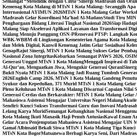
Semangat “Mendidik dengan Cinta”
Sinergi Madrasah dan Oran
Kemenag Kota Malang di MTsN 1 Kota Malang: Secanggih Apa 
Internasional AYIMUN 2026
MTsN 1 Kota Malang Gelar Worksh
Madrasah Gelar Koordinasi Ma’had Al-Madany
Studi Tiru MIN
Penghargaan Bidang Literasi Tingkat Nasional 2026
Siap Hadapi
Malang Siap Akselerasi Aplikasi Layanan dan Transformasi Digi
Malang Menuju Panggung OSN-P
Renovasi PTSP: Langkah Kon
WBK-WBBM di Lingkungan Kementerian Agama Kota Malang
dan Melek Digital, Kanwil Kemenag Jatim Gelar Sosialisasi Ke
Genap
Rajut Sinergi, MTsN 1 Kota Malang Sukses Gelar Pembag
Nasional Zona Integritas
Kobarkan Semangat PAWS 2026, OSIM M
Generasi Unggul MTsN 1 Kota Malang
Menggali Inspirasi di T
Al-Qur’an, Menguatkan Jiwa, Mengukir Generasi Qurani
Siner
Bukti Nyata MTsN 1 Kota Malang Jadi Ruang Tumbuh Generas
2026
English Camp 2026, MTsN 1 Kota Malang Gandeng Penutur
Syukur dan Kepedulian, 371 Murid MTsN 1 Kota Malang Gelar 
Pleno Kelulusan MTsN 1 Kota Malang Diwarnai Capaian Nilai
Generasi Cerdas dan Berkarakter: MTsN 1 Kota Malang Gelar 
Mahasiswa Asistensi Mengajar Universitas Negeri Malang
Aksele
Sendiri: Kunci Sukses Transformasi Guru dan Inovasi Madrasa
Lelang Karya Murid
Semangat Kebangkitan Nasional Menggema
Kota Malang Ikuti Manasik Haji Penuh Antusias
Kawal Enam Are
Gelar Acara Penjemputan Mahasiswa Asistensi Mengajar UIN
Gamal Albinsaid Bekali Siswa MTsN 1 Kota Malang Tiga Kunci
MTsN Kota Bogor
Matsanewa Berbagi Karya Seni, Dari Madra