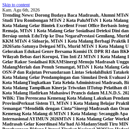
Skip to content
Kam. Agu 6th, 2026
Trending News:
Dorong Budaya Baca Madrasah, Alumni MTsN 1
Studi Tiru Rombongan MTsN 2 Kota Palu
MTsN 1 Kota Malang G
Kota Malang Gelar Bimtek Excellent Front Office Berbasis Integ
Remaja, MTsN 1 Kota Malang Gelar Sosialisasi Deteksi Dini da
Bersiap untuk EduTrip ke Dua Negara
Prestasi Gemilang, Mur
KKM MTsN 4 Sidoarjo, MTsN 1 Kota Malang Berbagi Praktik
2026
Satu-Satunya Delegasi MTs, Murid MTsN 1 Kota Malang U
Gelorakan Edukasi Genre Bersama Komisi IX DPR RI dan B
Wilayah Bebas dari Korupsi, Tim Inti ZI MTsN 1 Kota Malang I
Gelar Rakor Sosialisasi RKAM
Sinergi Menuju Madrasah Unggul
Malang
Meriah dan Penuh Semangat, MTsN 1 Kota Malang Gel
OSN-P dan Rajutan Persaudaraan Lintas Sekolah
Bukti Tatakel
Kota Malang Gelar Pendampingan dan Simulasi Desk Evaluas
Kota Malang
Tingkatkan Tata Kelola Administrasi Madrasah, B
Kota Malang Tampilkan Kinerja Triwulan II
Tutup Pelatihan d
Kota Malang Hadirkan Mahasiswi Prancis dalam M.I.N.D.S. 20
WBK: Tim Perencana Kemenag Kota Malang Lakukan Pendampin
Provinsi
Perkuat Sistem TI, MTsN 1 Kota Malang Belajar Prak
Semangat “Mendidik dengan Cinta”
Sinergi Madrasah dan Oran
Kemenag Kota Malang di MTsN 1 Kota Malang: Secanggih Apa 
Internasional AYIMUN 2026
MTsN 1 Kota Malang Gelar Worksh
Madrasah Gelar Koordinasi Ma’had Al-Madany
Studi Tiru MIN