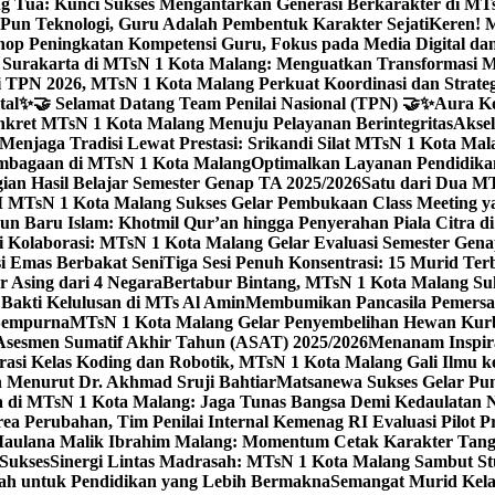
g Tua: Kunci Sukses Mengantarkan Generasi Berkarakter di MT
Pun Teknologi, Guru Adalah Pembentuk Karakter Sejati
Keren! 
op Peningkatan Kompetensi Guru, Fokus pada Media Digital d
 Surakarta di MTsN 1 Kota Malang: Menguatkan Transformasi M
 TPN 2026, MTsN 1 Kota Malang Perkuat Koordinasi dan Strategi
tal
✨🤝 Selamat Datang Team Penilai Nasional (TPN) 🤝✨
Aura Ko
kret MTsN 1 Kota Malang Menuju Pelayanan Berintegritas
Akse
Menjaga Tradisi Lewat Prestasi: Srikandi Silat MTsN 1 Kota Ma
lembagaan di MTsN 1 Kota Malang
Optimalkan Layanan Pendidikan
ian Hasil Belajar Semester Genap TA 2025/2026
Satu dari Dua MT
TsN 1 Kota Malang Sukses Gelar Pembukaan Class Meeting yan
ahun Baru Islam: Khotmil Qur’an hingga Penyerahan Piala Citra 
gi Kolaborasi: MTsN 1 Kota Malang Gelar Evaluasi Semester Ge
i Emas Berbakat Seni
Tiga Sesi Penuh Konsentrasi: 15 Murid T
 Asing dari 4 Negara
Bertabur Bintang, MTsN 1 Kota Malang Su
Bakti Kelulusan di MTs Al Amin
Membumikan Pancasila Pemersa
 Sempurna
MTsN 1 Kota Malang Gelar Penyembelihan Hewan Kurba
Asesmen Sumatif Akhir Tahun (ASAT) 2025/2026
Menanam Inspira
rasi Kelas Koding dan Robotik, MTsN 1 Kota Malang Gali Ilm
h Menurut Dr. Akhmad Sruji Bahtiar
Matsanewa Sukses Gelar Pun
 di MTsN 1 Kota Malang: Jaga Tunas Bangsa Demi Kedaulatan 
a Perubahan, Tim Penilai Internal Kemenag RI Evaluasi Pilot 
 Maulana Malik Ibrahim Malang: Momentum Cetak Karakter Ta
 Sukses
Sinergi Lintas Madrasah: MTsN 1 Kota Malang Sambut St
sah untuk Pendidikan yang Lebih Bermakna
Semangat Murid Kel