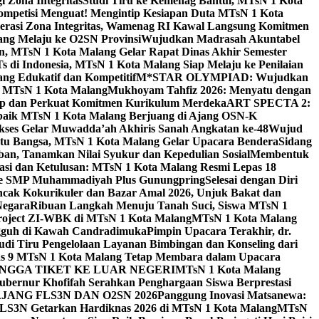
 Zona Integritas
Studi Tiru ke Kemenag Bantul, MTsN 1 Kota
mpetisi Menguat! Mengintip Kesiapan Duta MTsN 1 Kota
lerasi Zona Integritas, Wamenag RI Kawal Langsung Komitmen
lang Melaju ke O2SN Provinsi
Wujudkan Madrasah Akuntabel
, MTsN 1 Kota Malang Gelar Rapat Dinas Akhir Semester
s di Indonesia, MTsN 1 Kota Malang Siap Melaju ke Penilaian
g Edukatif dan Kompetitif
M*STAR OLYMPIAD: Wujudkan
di MTsN 1 Kota Malang
Mukhoyam Tahfiz 2026: Menyatu dengan
nap dan Perkuat Komitmen Kurikulum Merdeka
ART SPECTA 2:
erbaik MTsN 1 Kota Malang Berjuang di Ajang OSN-K
kses Gelar Muwadda’ah Akhiris Sanah Angkatan ke-48
Wujud
tu Bangsa, MTsN 1 Kota Malang Gelar Upacara Bendera
Sidang
n, Tanamkan Nilai Syukur dan Kepedulian Sosial
Membentuk
si dan Ketulusan: MTsN 1 Kota Malang Resmi Lepas 18
u ke SMP Muhammadiyah Plus Gunungpring
Selesai dengan Diri
cak Kokurikuler dan Bazar Amal 2026, Unjuk Bakat dan
Negara
Ribuan Langkah Menuju Tanah Suci, Siswa MTsN 1
Project ZI-WBK di MTsN 1 Kota Malang
MTsN 1 Kota Malang
ngguh di Kawah Candradimuka
Pimpin Upacara Terakhir, dr.
udi Tiru Pengelolaan Layanan Bimbingan dan Konseling dari
as 9 MTsN 1 Kota Malang Tetap Membara dalam Upacara
NGGA TIKET KE LUAR NEGERI
MTsN 1 Kota Malang
ubernur Khofifah Serahkan Penghargaan Siswa Berprestasi
JANG FLS3N DAN O2SN 2026
Panggung Inovasi Matsanewa:
FLS3N Getarkan Hardiknas 2026 di MTsN 1 Kota Malang
MTsN