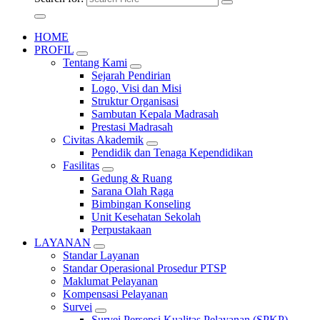
HOME
PROFIL
Tentang Kami
Sejarah Pendirian
Logo, Visi dan Misi
Struktur Organisasi
Sambutan Kepala Madrasah
Prestasi Madrasah
Civitas Akademik
Pendidik dan Tenaga Kependidikan
Fasilitas
Gedung & Ruang
Sarana Olah Raga
Bimbingan Konseling
Unit Kesehatan Sekolah
Perpustakaan
LAYANAN
Standar Layanan
Standar Operasional Prosedur PTSP
Maklumat Pelayanan
Kompensasi Pelayanan
Survei
Survei Persepsi Kualitas Pelayanan (SPKP)