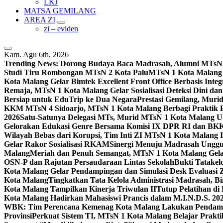
LKJ
MATSA GEMILANG
AREA ZI
zi – eviden
Kam. Agu 6th, 2026
Trending News:
Dorong Budaya Baca Madrasah, Alumni MTsN 1
Studi Tiru Rombongan MTsN 2 Kota Palu
MTsN 1 Kota Malang G
Kota Malang Gelar Bimtek Excellent Front Office Berbasis Integ
Remaja, MTsN 1 Kota Malang Gelar Sosialisasi Deteksi Dini da
Bersiap untuk EduTrip ke Dua Negara
Prestasi Gemilang, Mur
KKM MTsN 4 Sidoarjo, MTsN 1 Kota Malang Berbagi Praktik
2026
Satu-Satunya Delegasi MTs, Murid MTsN 1 Kota Malang U
Gelorakan Edukasi Genre Bersama Komisi IX DPR RI dan B
Wilayah Bebas dari Korupsi, Tim Inti ZI MTsN 1 Kota Malang I
Gelar Rakor Sosialisasi RKAM
Sinergi Menuju Madrasah Unggul
Malang
Meriah dan Penuh Semangat, MTsN 1 Kota Malang Gel
OSN-P dan Rajutan Persaudaraan Lintas Sekolah
Bukti Tatakel
Kota Malang Gelar Pendampingan dan Simulasi Desk Evaluas
Kota Malang
Tingkatkan Tata Kelola Administrasi Madrasah, B
Kota Malang Tampilkan Kinerja Triwulan II
Tutup Pelatihan d
Kota Malang Hadirkan Mahasiswi Prancis dalam M.I.N.D.S. 20
WBK: Tim Perencana Kemenag Kota Malang Lakukan Pendampin
Provinsi
Perkuat Sistem TI, MTsN 1 Kota Malang Belajar Prak