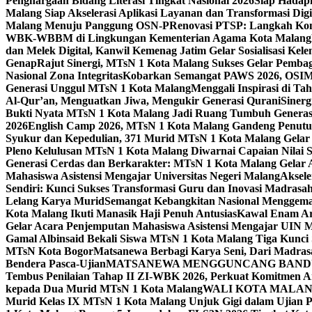
Penghargaan Bidang Literasi Tingkat Nasional 2026
Siap Hadapi
Malang Siap Akselerasi Aplikasi Layanan dan Transformasi Digi
Malang Menuju Panggung OSN-P
Renovasi PTSP: Langkah Kon
WBK-WBBM di Lingkungan Kementerian Agama Kota Malang
dan Melek Digital, Kanwil Kemenag Jatim Gelar Sosialisasi Ke
Genap
Rajut Sinergi, MTsN 1 Kota Malang Sukses Gelar Pembag
Nasional Zona Integritas
Kobarkan Semangat PAWS 2026, OSIM M
Generasi Unggul MTsN 1 Kota Malang
Menggali Inspirasi di T
Al-Qur’an, Menguatkan Jiwa, Mengukir Generasi Qurani
Siner
Bukti Nyata MTsN 1 Kota Malang Jadi Ruang Tumbuh Generas
2026
English Camp 2026, MTsN 1 Kota Malang Gandeng Penutur
Syukur dan Kepedulian, 371 Murid MTsN 1 Kota Malang Gelar 
Pleno Kelulusan MTsN 1 Kota Malang Diwarnai Capaian Nilai
Generasi Cerdas dan Berkarakter: MTsN 1 Kota Malang Gelar 
Mahasiswa Asistensi Mengajar Universitas Negeri Malang
Aksele
Sendiri: Kunci Sukses Transformasi Guru dan Inovasi Madrasa
Lelang Karya Murid
Semangat Kebangkitan Nasional Menggema
Kota Malang Ikuti Manasik Haji Penuh Antusias
Kawal Enam Are
Gelar Acara Penjemputan Mahasiswa Asistensi Mengajar UIN
Gamal Albinsaid Bekali Siswa MTsN 1 Kota Malang Tiga Kunci
MTsN Kota Bogor
Matsanewa Berbagi Karya Seni, Dari Madra
Bendera Pasca-Ujian
MATSANEWA MENGGUNCANG BANDUNG
Tembus Penilaian Tahap II ZI-WBK 2026, Perkuat Komitmen A
kepada Dua Murid MTsN 1 Kota Malang
WALI KOTA MALANG
Murid Kelas IX MTsN 1 Kota Malang Unjuk Gigi dalam Ujian Pr