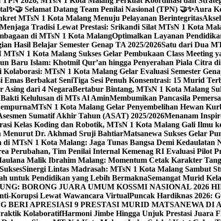
 TPN 2026, MTsN 1 Kota Malang Perkuat Koordinasi dan Strategi
tal
✨🤝 Selamat Datang Team Penilai Nasional (TPN) 🤝✨
Aura Ko
kret MTsN 1 Kota Malang Menuju Pelayanan Berintegritas
Akse
Menjaga Tradisi Lewat Prestasi: Srikandi Silat MTsN 1 Kota Ma
lembagaan di MTsN 1 Kota Malang
Optimalkan Layanan Pendidikan
ian Hasil Belajar Semester Genap TA 2025/2026
Satu dari Dua MT
TsN 1 Kota Malang Sukses Gelar Pembukaan Class Meeting yan
ahun Baru Islam: Khotmil Qur’an hingga Penyerahan Piala Citra 
gi Kolaborasi: MTsN 1 Kota Malang Gelar Evaluasi Semester Ge
i Emas Berbakat Seni
Tiga Sesi Penuh Konsentrasi: 15 Murid T
 Asing dari 4 Negara
Bertabur Bintang, MTsN 1 Kota Malang Su
Bakti Kelulusan di MTs Al Amin
Membumikan Pancasila Pemersa
 Sempurna
MTsN 1 Kota Malang Gelar Penyembelihan Hewan Kurba
Asesmen Sumatif Akhir Tahun (ASAT) 2025/2026
Menanam Inspira
rasi Kelas Koding dan Robotik, MTsN 1 Kota Malang Gali Ilm
h Menurut Dr. Akhmad Sruji Bahtiar
Matsanewa Sukses Gelar Pun
 di MTsN 1 Kota Malang: Jaga Tunas Bangsa Demi Kedaulatan 
a Perubahan, Tim Penilai Internal Kemenag RI Evaluasi Pilot 
 Maulana Malik Ibrahim Malang: Momentum Cetak Karakter Ta
 Sukses
Sinergi Lintas Madrasah: MTsN 1 Kota Malang Sambut St
sah untuk Pendidikan yang Lebih Bermakna
Semangat Murid Kel
: BORONG JUARA UMUM KOSSMI NASIONAL 2026 HI
nti-Korupsi Lewat Wawancara Virtual
Puncak Hardiknas 2026: G
 BERI APRESIASI 9 PRESTASI MURID MATSANEWA DI A
aktik Kolaboratif
Harmoni Jimbe Hingga Unjuk Prestasi Juara 