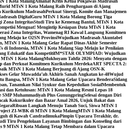
sN 1 Kota Malang
Amanat Kritis Ketua Pokjawas Madrasah
Murid MTsN 1 Kota Malang Raih Penghargaan di Ajang
an Kurikulum Madrasah
Perkuat Sinergi, Komite dan Manajemen
adrasah Digital
Guru MTsN 1 Kota Malang Borong Tiga
 Zona Integritas
Studi Tiru ke Kemenag Bantul, MTsN 1 Kota
mpetisi Menguat! Mengintip Kesiapan Duta MTsN 1 Kota
lerasi Zona Integritas, Wamenag RI Kawal Langsung Komitmen
lang Melaju ke O2SN Provinsi
Wujudkan Madrasah Akuntabel
, MTsN 1 Kota Malang Gelar Rapat Dinas Akhir Semester
s di Indonesia, MTsN 1 Kota Malang Siap Melaju ke Penilaian
g Edukatif dan Kompetitif
M*STAR OLYMPIAD: Wujudkan
di MTsN 1 Kota Malang
Mukhoyam Tahfiz 2026: Menyatu dengan
nap dan Perkuat Komitmen Kurikulum Merdeka
ART SPECTA 2:
erbaik MTsN 1 Kota Malang Berjuang di Ajang OSN-K
kses Gelar Muwadda’ah Akhiris Sanah Angkatan ke-48
Wujud
tu Bangsa, MTsN 1 Kota Malang Gelar Upacara Bendera
Sidang
n, Tanamkan Nilai Syukur dan Kepedulian Sosial
Membentuk
si dan Ketulusan: MTsN 1 Kota Malang Resmi Lepas 18
u ke SMP Muhammadiyah Plus Gunungpring
Selesai dengan Diri
cak Kokurikuler dan Bazar Amal 2026, Unjuk Bakat dan
Negara
Ribuan Langkah Menuju Tanah Suci, Siswa MTsN 1
Project ZI-WBK di MTsN 1 Kota Malang
MTsN 1 Kota Malang
ngguh di Kawah Candradimuka
Pimpin Upacara Terakhir, dr.
udi Tiru Pengelolaan Layanan Bimbingan dan Konseling dari
as 9 MTsN 1 Kota Malang Tetap Membara dalam Upacara