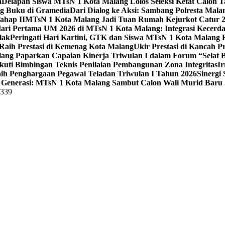
a
Delapan Siswa MTsN 1 Kota Malang Lolos Seleksi Ketat Calon T
ng Buku di Gramedia
Dari Dialog ke Aksi: Sambang Polresta Mal
ahap II
MTsN 1 Kota Malang Jadi Tuan Rumah Kejurkot Catur 20
ari Pertama UM 2026 di MTsN 1 Kota Malang: Integrasi Kecerdas
lak
Peringati Hari Kartini, GTK dan Siswa MTsN 1 Kota Malang 
Raih Prestasi di Kemenag Kota Malang
Ukir Prestasi di Kancah 
lang Paparkan Capaian Kinerja Triwulan I dalam Forum “Selat B
uti Bimbingan Teknis Penilaian Pembangunan Zona Integritas
Ir
aih Penghargaan Pegawai Teladan Triwulan I Tahun 2026
Sinergi
Generasi: MTsN 1 Kota Malang Sambut Calon Wali Murid Baru J
5339