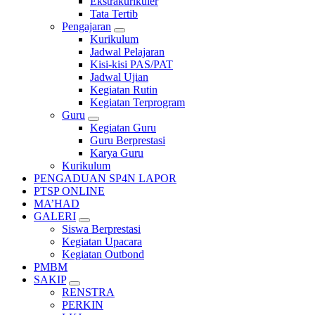
Ekstrakurikuler
Tata Tertib
Pengajaran
Kurikulum
Jadwal Pelajaran
Kisi-kisi PAS/PAT
Jadwal Ujian
Kegiatan Rutin
Kegiatan Terprogram
Guru
Kegiatan Guru
Guru Berprestasi
Karya Guru
Kurikulum
PENGADUAN SP4N LAPOR
PTSP ONLINE
MA’HAD
GALERI
Siswa Berprestasi
Kegiatan Upacara
Kegiatan Outbond
PMBM
SAKIP
RENSTRA
PERKIN