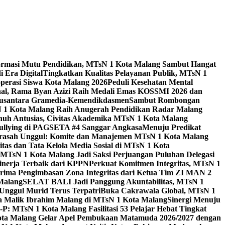
ormasi Mutu Pendidikan, MTsN 1 Kota Malang Sambut Hangat
 Era Digital
Tingkatkan Kualitas Pelayanan Publik, MTsN 1
perasi Siswa Kota Malang 2026
Peduli Kesehatan Mental
nal, Rama Byan Azizi Raih Medali Emas KOSSMI 2026 dan
 Nusantara Gramedia-Kemendikdasmen
Sambut Rombongan
N 1 Kota Malang Raih Anugerah Pendidikan Radar Malang
nuh Antusias, Civitas Akademika MTsN 1 Kota Malang
Bullying di PAGSETA #4 Sanggar Angkasa
Menuju Predikat
rasah Unggul: Komite dan Manajemen MTsN 1 Kota Malang
as dan Tata Kelola Media Sosial di MTsN 1 Kota
MTsN 1 Kota Malang Jadi Saksi Perjuangan Puluhan Delegasi
kinerja Terbaik dari KPPN
Perkuat Komitmen Integritas, MTsN 1
ima Pengimbasan Zona Integritas dari Ketua Tim ZI MAN 2
 Malang
SELAT BALI Jadi Panggung Akuntabilitas, MTsN 1
Unggul Murid Terus Terpatri
Buka Cakrawala Global, MTsN 1
 Malik Ibrahim Malang di MTsN 1 Kota Malang
Sinergi Menuju
P: MTsN 1 Kota Malang Fasilitasi 53 Pelajar Hebat Tingkat
ta Malang Gelar Apel Pembukaan Matamuda 2026/2027 dengan