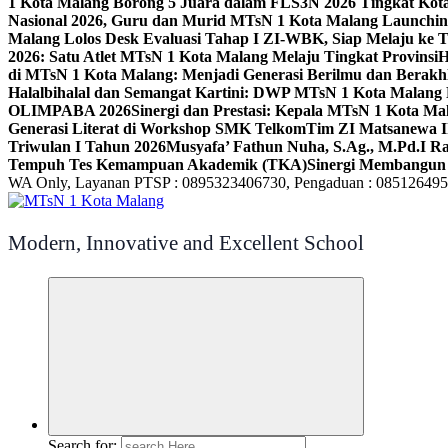
1 Kota Malang Borong 5 Juara dalam FLS3N 2026 Tingkat Kot
Nasional 2026, Guru dan Murid MTsN 1 Kota Malang Launchi
Malang Lolos Desk Evaluasi Tahap I ZI-WBK, Siap Melaju ke T
2026: Satu Atlet MTsN 1 Kota Malang Melaju Tingkat Provinsi
H
di MTsN 1 Kota Malang: Menjadi Generasi Berilmu dan Berakh
Halalbihalal dan Semangat Kartini: DWP MTsN 1 Kota Malang 
OLIMPABA 2026
Sinergi dan Prestasi: Kepala MTsN 1 Kota Ma
Generasi Literat di Workshop SMK Telkom
Tim ZI Matsanewa Ik
Triwulan I Tahun 2026
Musyafa’ Fathun Nuha, S.Ag., M.Pd.I R
Tempuh Tes Kemampuan Akademik (TKA)
Sinergi Membangun 
WA Only, Layanan PTSP : 0895323406730, Pengaduan : 08512649
Modern, Innovative and Excellent School
Search for: