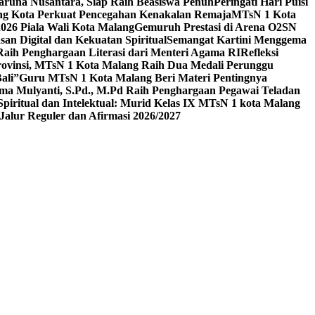
aruna Nusantara, Siap Raih Beasiswa Penuh
Peringati Hari Puisi
ang Kota Perkuat Pencegahan Kenakalan Remaja
MTsN 1 Kota
26 Piala Wali Kota Malang
Gemuruh Prestasi di Arena O2SN
an Digital dan Kekuatan Spiritual
Semangat Kartini Menggema
Raih Penghargaan Literasi dari Menteri Agama RI
Refleksi
Provinsi, MTsN 1 Kota Malang Raih Dua Medali Perunggu
ali”
Guru MTsN 1 Kota Malang Beri Materi Pentingnya
ma Mulyanti, S.Pd., M.Pd Raih Penghargaan Pegawai Teladan
 Spiritual dan Intelektual: Murid Kelas IX MTsN 1 kota Malang
alur Reguler dan Afirmasi 2026/2027