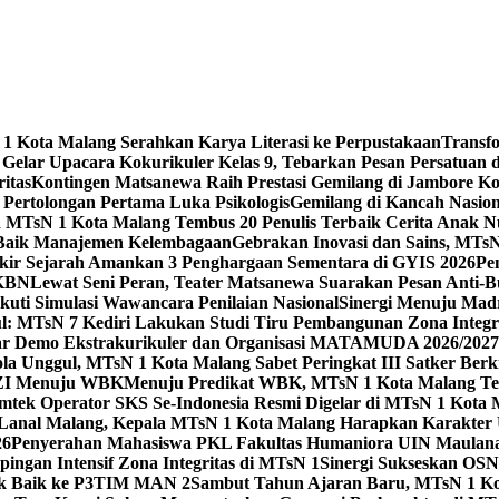
 Kota Malang Serahkan Karya Literasi ke Perpustakaan
Transf
elar Upacara Kokurikuler Kelas 9, Tebarkan Pesan Persatuan di
ritas
Kontingen Matsanewa Raih Prestasi Gemilang di Jambore Ko
n Pertolongan Pertama Luka Psikologis
Gemilang di Kancah Nasio
id MTsN 1 Kota Malang Tembus 20 Penulis Terbaik Cerita Anak
 Baik Manajemen Kelembagaan
Gebrakan Inovasi dan Sains, MTs
kir Sejarah Amankan 3 Penghargaan Sementara di GYIS 2026
Pe
KKBN
Lewat Seni Peran, Teater Matsanewa Suarakan Pesan Anti-
kuti Simulasi Wawancara Penilaian Nasional
Sinergi Menuju Mad
: MTsN 7 Kediri Lakukan Studi Tiru Pembangunan Zona Integrit
ar Demo Ekstrakurikuler dan Organisasi MATAMUDA 2026/2027
ola Unggul, MTsN 1 Kota Malang Sabet Peringkat III Satker Ber
i ZI Menuju WBK
Menuju Predikat WBK, MTsN 1 Kota Malang Ter
imtek Operator SKS Se-Indonesia Resmi Digelar di MTsN 1 Kota
i Lanal Malang, Kepala MTsN 1 Kota Malang Harapkan Karakter 
26
Penyerahan Mahasiswa PKL Fakultas Humaniora UIN Maulana
gan Intensif Zona Integritas di MTsN 1
Sinergi Sukseskan OSN-
tik Baik ke P3TIM MAN 2
Sambut Tahun Ajaran Baru, MTsN 1 Ko