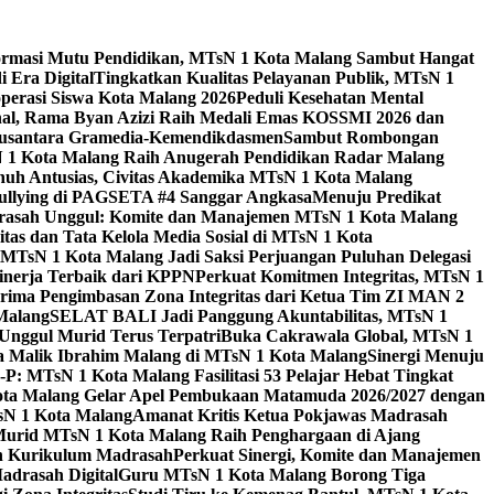
ormasi Mutu Pendidikan, MTsN 1 Kota Malang Sambut Hangat
 Era Digital
Tingkatkan Kualitas Pelayanan Publik, MTsN 1
perasi Siswa Kota Malang 2026
Peduli Kesehatan Mental
nal, Rama Byan Azizi Raih Medali Emas KOSSMI 2026 dan
 Nusantara Gramedia-Kemendikdasmen
Sambut Rombongan
N 1 Kota Malang Raih Anugerah Pendidikan Radar Malang
nuh Antusias, Civitas Akademika MTsN 1 Kota Malang
Bullying di PAGSETA #4 Sanggar Angkasa
Menuju Predikat
rasah Unggul: Komite dan Manajemen MTsN 1 Kota Malang
as dan Tata Kelola Media Sosial di MTsN 1 Kota
MTsN 1 Kota Malang Jadi Saksi Perjuangan Puluhan Delegasi
kinerja Terbaik dari KPPN
Perkuat Komitmen Integritas, MTsN 1
ima Pengimbasan Zona Integritas dari Ketua Tim ZI MAN 2
 Malang
SELAT BALI Jadi Panggung Akuntabilitas, MTsN 1
Unggul Murid Terus Terpatri
Buka Cakrawala Global, MTsN 1
 Malik Ibrahim Malang di MTsN 1 Kota Malang
Sinergi Menuju
P: MTsN 1 Kota Malang Fasilitasi 53 Pelajar Hebat Tingkat
ta Malang Gelar Apel Pembukaan Matamuda 2026/2027 dengan
sN 1 Kota Malang
Amanat Kritis Ketua Pokjawas Madrasah
Murid MTsN 1 Kota Malang Raih Penghargaan di Ajang
an Kurikulum Madrasah
Perkuat Sinergi, Komite dan Manajemen
adrasah Digital
Guru MTsN 1 Kota Malang Borong Tiga