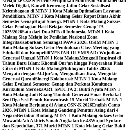
Melaju ke O2SN Provinsi
Wujudkan Madrasah Akuntabel dan
Melek Digital, Kanwil Kemenag Jatim Gelar Sosialisasi
Kelembagaan di MTsN 1 Kota Malang
Optimalkan Layanan
Pendidikan, MTsN 1 Kota Malang Gelar Rapat Dinas Akhir
Semester Genap
Rajut Sinergi, MTsN 1 Kota Malang Sukses
Gelar Pembagian Hasil Belajar Semester Genap TA
2025/2026
Satu dari Dua MTs di Indonesia, MTsN 1 Kota
Malang Siap Melaju ke Penilaian Nasional Zona
Integritas
Kobarkan Semangat PAWS 2026, OSIM MTsN 1
Kota Malang Sukses Gelar Pembukaan Class Meeting yang
Edukatif dan Kompetitif
M*STAR OLYMPIAD: Wujudkan
Generasi Unggul MTsN 1 Kota Malang
Menggali Inspirasi di
Tahun Baru Islam: Khotmil Qur’an hingga Penyerahan Piala
Citra di MTsN 1 Kota Malang
Mukhoyam Tahfiz 2026:
Menyatu dengan Al-Qur’an, Menguatkan Jiwa, Mengukir
Generasi Qurani
Sinergi Kolaborasi: MTsN 1 Kota Malang
Gelar Evaluasi Semester Genap dan Perkuat Komitmen
Kurikulum Merdeka
ART SPECTA 2: Bukti Nyata MTsN 1
Kota Malang Jadi Ruang Tumbuh Generasi Emas Berbakat
Seni
Tiga Sesi Penuh Konsentrasi: 15 Murid Terbaik MTsN 1
Kota Malang Berjuang di Ajang OSN-K 2026
English Camp
2026, MTsN 1 Kota Malang Gandeng Penutur Asing dari 4
Negara
Bertabur Bintang, MTsN 1 Kota Malang Sukses Gelar
Muwadda’ah Akhiris Sanah Angkatan ke-48
Wujud Syukur
dan Kepedulian, 371 Murid MTsN 1 Kota Malang Gelar Bakti