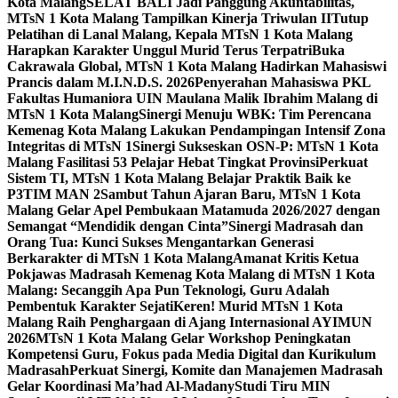
Kota Malang
SELAT BALI Jadi Panggung Akuntabilitas,
MTsN 1 Kota Malang Tampilkan Kinerja Triwulan II
Tutup
Pelatihan di Lanal Malang, Kepala MTsN 1 Kota Malang
Harapkan Karakter Unggul Murid Terus Terpatri
Buka
Cakrawala Global, MTsN 1 Kota Malang Hadirkan Mahasiswi
Prancis dalam M.I.N.D.S. 2026
Penyerahan Mahasiswa PKL
Fakultas Humaniora UIN Maulana Malik Ibrahim Malang di
MTsN 1 Kota Malang
Sinergi Menuju WBK: Tim Perencana
Kemenag Kota Malang Lakukan Pendampingan Intensif Zona
Integritas di MTsN 1
Sinergi Sukseskan OSN-P: MTsN 1 Kota
Malang Fasilitasi 53 Pelajar Hebat Tingkat Provinsi
Perkuat
Sistem TI, MTsN 1 Kota Malang Belajar Praktik Baik ke
P3TIM MAN 2
Sambut Tahun Ajaran Baru, MTsN 1 Kota
Malang Gelar Apel Pembukaan Matamuda 2026/2027 dengan
Semangat “Mendidik dengan Cinta”
Sinergi Madrasah dan
Orang Tua: Kunci Sukses Mengantarkan Generasi
Berkarakter di MTsN 1 Kota Malang
Amanat Kritis Ketua
Pokjawas Madrasah Kemenag Kota Malang di MTsN 1 Kota
Malang: Secanggih Apa Pun Teknologi, Guru Adalah
Pembentuk Karakter Sejati
Keren! Murid MTsN 1 Kota
Malang Raih Penghargaan di Ajang Internasional AYIMUN
2026
MTsN 1 Kota Malang Gelar Workshop Peningkatan
Kompetensi Guru, Fokus pada Media Digital dan Kurikulum
Madrasah
Perkuat Sinergi, Komite dan Manajemen Madrasah
Gelar Koordinasi Ma’had Al-Madany
Studi Tiru MIN