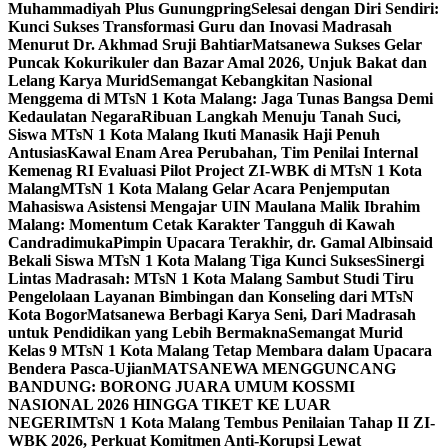
Muhammadiyah Plus Gunungpring
Selesai dengan Diri Sendiri:
Kunci Sukses Transformasi Guru dan Inovasi Madrasah
Menurut Dr. Akhmad Sruji Bahtiar
Matsanewa Sukses Gelar
Puncak Kokurikuler dan Bazar Amal 2026, Unjuk Bakat dan
Lelang Karya Murid
Semangat Kebangkitan Nasional
Menggema di MTsN 1 Kota Malang: Jaga Tunas Bangsa Demi
Kedaulatan Negara
Ribuan Langkah Menuju Tanah Suci,
Siswa MTsN 1 Kota Malang Ikuti Manasik Haji Penuh
Antusias
Kawal Enam Area Perubahan, Tim Penilai Internal
Kemenag RI Evaluasi Pilot Project ZI-WBK di MTsN 1 Kota
Malang
MTsN 1 Kota Malang Gelar Acara Penjemputan
Mahasiswa Asistensi Mengajar UIN Maulana Malik Ibrahim
Malang: Momentum Cetak Karakter Tangguh di Kawah
Candradimuka
Pimpin Upacara Terakhir, dr. Gamal Albinsaid
Bekali Siswa MTsN 1 Kota Malang Tiga Kunci Sukses
Sinergi
Lintas Madrasah: MTsN 1 Kota Malang Sambut Studi Tiru
Pengelolaan Layanan Bimbingan dan Konseling dari MTsN
Kota Bogor
Matsanewa Berbagi Karya Seni, Dari Madrasah
untuk Pendidikan yang Lebih Bermakna
Semangat Murid
Kelas 9 MTsN 1 Kota Malang Tetap Membara dalam Upacara
Bendera Pasca-Ujian
MATSANEWA MENGGUNCANG
BANDUNG: BORONG JUARA UMUM KOSSMI
NASIONAL 2026 HINGGA TIKET KE LUAR
NEGERI
MTsN 1 Kota Malang Tembus Penilaian Tahap II ZI-
WBK 2026, Perkuat Komitmen Anti-Korupsi Lewat