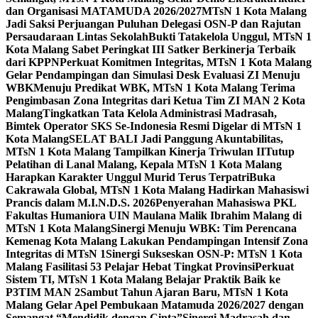
dan Organisasi MATAMUDA 2026/2027
MTsN 1 Kota Malang
Jadi Saksi Perjuangan Puluhan Delegasi OSN-P dan Rajutan
Persaudaraan Lintas Sekolah
Bukti Tatakelola Unggul, MTsN 1
Kota Malang Sabet Peringkat III Satker Berkinerja Terbaik
dari KPPN
Perkuat Komitmen Integritas, MTsN 1 Kota Malang
Gelar Pendampingan dan Simulasi Desk Evaluasi ZI Menuju
WBK
Menuju Predikat WBK, MTsN 1 Kota Malang Terima
Pengimbasan Zona Integritas dari Ketua Tim ZI MAN 2 Kota
Malang
Tingkatkan Tata Kelola Administrasi Madrasah,
Bimtek Operator SKS Se-Indonesia Resmi Digelar di MTsN 1
Kota Malang
SELAT BALI Jadi Panggung Akuntabilitas,
MTsN 1 Kota Malang Tampilkan Kinerja Triwulan II
Tutup
Pelatihan di Lanal Malang, Kepala MTsN 1 Kota Malang
Harapkan Karakter Unggul Murid Terus Terpatri
Buka
Cakrawala Global, MTsN 1 Kota Malang Hadirkan Mahasiswi
Prancis dalam M.I.N.D.S. 2026
Penyerahan Mahasiswa PKL
Fakultas Humaniora UIN Maulana Malik Ibrahim Malang di
MTsN 1 Kota Malang
Sinergi Menuju WBK: Tim Perencana
Kemenag Kota Malang Lakukan Pendampingan Intensif Zona
Integritas di MTsN 1
Sinergi Sukseskan OSN-P: MTsN 1 Kota
Malang Fasilitasi 53 Pelajar Hebat Tingkat Provinsi
Perkuat
Sistem TI, MTsN 1 Kota Malang Belajar Praktik Baik ke
P3TIM MAN 2
Sambut Tahun Ajaran Baru, MTsN 1 Kota
Malang Gelar Apel Pembukaan Matamuda 2026/2027 dengan
Semangat “Mendidik dengan Cinta”
Sinergi Madrasah dan