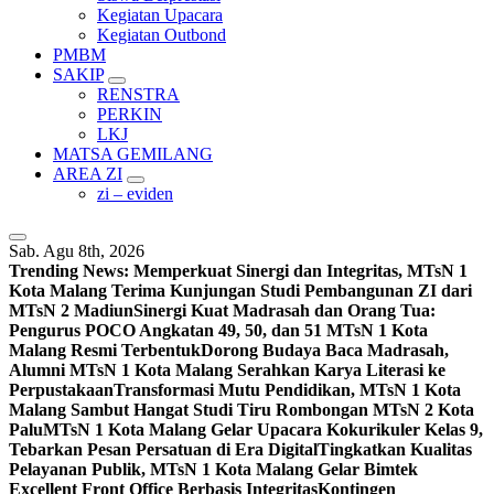
Kegiatan Upacara
Kegiatan Outbond
PMBM
SAKIP
RENSTRA
PERKIN
LKJ
MATSA GEMILANG
AREA ZI
zi – eviden
Sab. Agu 8th, 2026
Trending News:
Memperkuat Sinergi dan Integritas, MTsN 1
Kota Malang Terima Kunjungan Studi Pembangunan ZI dari
MTsN 2 Madiun
Sinergi Kuat Madrasah dan Orang Tua:
Pengurus POCO Angkatan 49, 50, dan 51 MTsN 1 Kota
Malang Resmi Terbentuk
Dorong Budaya Baca Madrasah,
Alumni MTsN 1 Kota Malang Serahkan Karya Literasi ke
Perpustakaan
Transformasi Mutu Pendidikan, MTsN 1 Kota
Malang Sambut Hangat Studi Tiru Rombongan MTsN 2 Kota
Palu
MTsN 1 Kota Malang Gelar Upacara Kokurikuler Kelas 9,
Tebarkan Pesan Persatuan di Era Digital
Tingkatkan Kualitas
Pelayanan Publik, MTsN 1 Kota Malang Gelar Bimtek
Excellent Front Office Berbasis Integritas
Kontingen