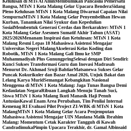
Kelulusan di MTs Al Amin
Membumikan Pancasila Pemersatu
Bangsa, MTsN 1 Kota Malang Gelar Upacara Bendera
Sidang
Pleno Kelulusan MTsN 1 Kota Malang Diwarnai Capaian Nilai
Sempurna
MTsN 1 Kota Malang Gelar Penyembelihan Hewan
Kurban, Tanamkan Nilai Syukur dan Kepedulian
Sosial
Membentuk Generasi Cerdas dan Berkarakter: MTsN 1
Kota Malang Gelar Asesmen Sumatif Akhir Tahun (ASAT)
2025/2026
Menanam Inspirasi dan Ketulusan: MTsN 1 Kota
Malang Resmi Lepas 18 Mahasiswa Asistensi Mengajar
Universitas Negeri Malang
Akselerasi Kelas Koding dan
Robotik, MTsN 1 Kota Malang Gali Ilmu ke SMP
Muhammadiyah Plus Gunungpring
Selesai dengan Diri Sendiri:
Kunci Sukses Transformasi Guru dan Inovasi Madrasah
Menurut Dr. Akhmad Sruji Bahtiar
Matsanewa Sukses Gelar
Puncak Kokurikuler dan Bazar Amal 2026, Unjuk Bakat dan
Lelang Karya Murid
Semangat Kebangkitan Nasional
Menggema di MTsN 1 Kota Malang: Jaga Tunas Bangsa Demi
Kedaulatan Negara
Ribuan Langkah Menuju Tanah Suci,
Siswa MTsN 1 Kota Malang Ikuti Manasik Haji Penuh
Antusias
Kawal Enam Area Perubahan, Tim Penilai Internal
Kemenag RI Evaluasi Pilot Project ZI-WBK di MTsN 1 Kota
Malang
MTsN 1 Kota Malang Gelar Acara Penjemputan
Mahasiswa Asistensi Mengajar UIN Maulana Malik Ibrahim
Malang: Momentum Cetak Karakter Tangguh di Kawah
Candradimuka
Pimpin Upacara Terakhir, dr. Gamal Albinsaid