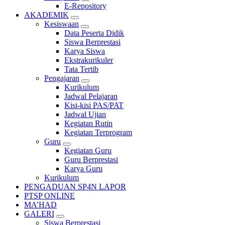
E-Repository
AKADEMIK
Kesiswaan
Data Peserta Didik
Siswa Berprestasi
Karya Siswa
Ekstrakurikuler
Tata Tertib
Pengajaran
Kurikulum
Jadwal Pelajaran
Kisi-kisi PAS/PAT
Jadwal Ujian
Kegiatan Rutin
Kegiatan Terprogram
Guru
Kegiatan Guru
Guru Berprestasi
Karya Guru
Kurikulum
PENGADUAN SP4N LAPOR
PTSP ONLINE
MA’HAD
GALERI
Siswa Berprestasi