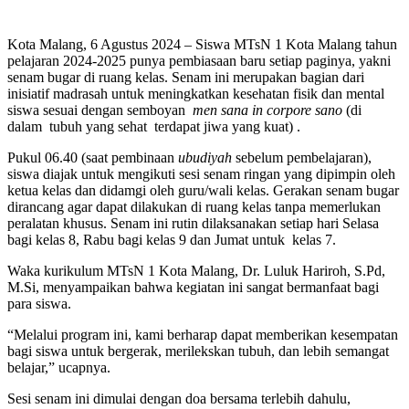
Kota Malang, 6 Agustus 2024 – Siswa MTsN 1 Kota Malang tahun
pelajaran 2024-2025 punya pembiasaan baru setiap paginya, yakni
senam bugar di ruang kelas. Senam ini merupakan bagian dari
inisiatif madrasah untuk meningkatkan kesehatan fisik dan mental
siswa sesuai dengan semboyan
men sana in corpore sano
(di
dalam tubuh yang sehat terdapat jiwa yang kuat) .
Pukul 06.40 (saat pembinaan
ubudiyah
sebelum pembelajaran),
siswa diajak untuk mengikuti sesi senam ringan yang dipimpin oleh
ketua kelas dan didamgi oleh guru/wali kelas. Gerakan senam bugar
dirancang agar dapat dilakukan di ruang kelas tanpa memerlukan
peralatan khusus. Senam ini rutin dilaksanakan setiap hari Selasa
bagi kelas 8, Rabu bagi kelas 9 dan Jumat untuk kelas 7.
Waka kurikulum MTsN 1 Kota Malang, Dr. Luluk Hariroh, S.Pd,
M.Si, menyampaikan bahwa kegiatan ini sangat bermanfaat bagi
para siswa.
“Melalui program ini, kami berharap dapat memberikan kesempatan
bagi siswa untuk bergerak, merilekskan tubuh, dan lebih semangat
belajar,” ucapnya.
Sesi senam ini dimulai dengan doa bersama terlebih dahulu,