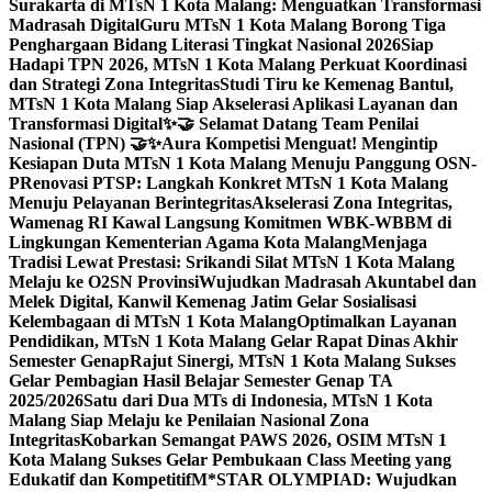
Surakarta di MTsN 1 Kota Malang: Menguatkan Transformasi
Madrasah Digital
Guru MTsN 1 Kota Malang Borong Tiga
Penghargaan Bidang Literasi Tingkat Nasional 2026
Siap
Hadapi TPN 2026, MTsN 1 Kota Malang Perkuat Koordinasi
dan Strategi Zona Integritas
Studi Tiru ke Kemenag Bantul,
MTsN 1 Kota Malang Siap Akselerasi Aplikasi Layanan dan
Transformasi Digital
✨🤝 Selamat Datang Team Penilai
Nasional (TPN) 🤝✨
Aura Kompetisi Menguat! Mengintip
Kesiapan Duta MTsN 1 Kota Malang Menuju Panggung OSN-
P
Renovasi PTSP: Langkah Konkret MTsN 1 Kota Malang
Menuju Pelayanan Berintegritas
Akselerasi Zona Integritas,
Wamenag RI Kawal Langsung Komitmen WBK-WBBM di
Lingkungan Kementerian Agama Kota Malang
Menjaga
Tradisi Lewat Prestasi: Srikandi Silat MTsN 1 Kota Malang
Melaju ke O2SN Provinsi
Wujudkan Madrasah Akuntabel dan
Melek Digital, Kanwil Kemenag Jatim Gelar Sosialisasi
Kelembagaan di MTsN 1 Kota Malang
Optimalkan Layanan
Pendidikan, MTsN 1 Kota Malang Gelar Rapat Dinas Akhir
Semester Genap
Rajut Sinergi, MTsN 1 Kota Malang Sukses
Gelar Pembagian Hasil Belajar Semester Genap TA
2025/2026
Satu dari Dua MTs di Indonesia, MTsN 1 Kota
Malang Siap Melaju ke Penilaian Nasional Zona
Integritas
Kobarkan Semangat PAWS 2026, OSIM MTsN 1
Kota Malang Sukses Gelar Pembukaan Class Meeting yang
Edukatif dan Kompetitif
M*STAR OLYMPIAD: Wujudkan