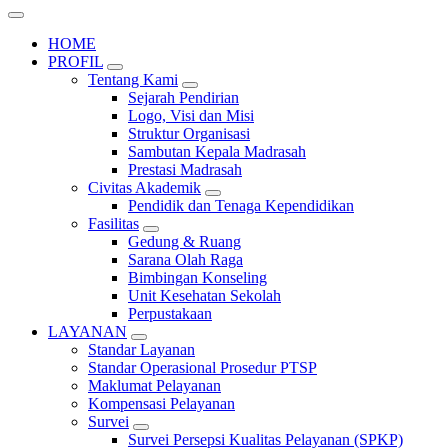
HOME
PROFIL
Tentang Kami
Sejarah Pendirian
Logo, Visi dan Misi
Struktur Organisasi
Sambutan Kepala Madrasah
Prestasi Madrasah
Civitas Akademik
Pendidik dan Tenaga Kependidikan
Fasilitas
Gedung & Ruang
Sarana Olah Raga
Bimbingan Konseling
Unit Kesehatan Sekolah
Perpustakaan
LAYANAN
Standar Layanan
Standar Operasional Prosedur PTSP
Maklumat Pelayanan
Kompensasi Pelayanan
Survei
Survei Persepsi Kualitas Pelayanan (SPKP)