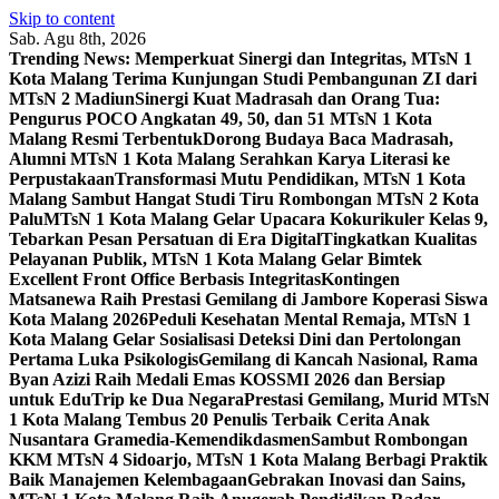
Skip to content
Sab. Agu 8th, 2026
Trending News:
Memperkuat Sinergi dan Integritas, MTsN 1
Kota Malang Terima Kunjungan Studi Pembangunan ZI dari
MTsN 2 Madiun
Sinergi Kuat Madrasah dan Orang Tua:
Pengurus POCO Angkatan 49, 50, dan 51 MTsN 1 Kota
Malang Resmi Terbentuk
Dorong Budaya Baca Madrasah,
Alumni MTsN 1 Kota Malang Serahkan Karya Literasi ke
Perpustakaan
Transformasi Mutu Pendidikan, MTsN 1 Kota
Malang Sambut Hangat Studi Tiru Rombongan MTsN 2 Kota
Palu
MTsN 1 Kota Malang Gelar Upacara Kokurikuler Kelas 9,
Tebarkan Pesan Persatuan di Era Digital
Tingkatkan Kualitas
Pelayanan Publik, MTsN 1 Kota Malang Gelar Bimtek
Excellent Front Office Berbasis Integritas
Kontingen
Matsanewa Raih Prestasi Gemilang di Jambore Koperasi Siswa
Kota Malang 2026
Peduli Kesehatan Mental Remaja, MTsN 1
Kota Malang Gelar Sosialisasi Deteksi Dini dan Pertolongan
Pertama Luka Psikologis
Gemilang di Kancah Nasional, Rama
Byan Azizi Raih Medali Emas KOSSMI 2026 dan Bersiap
untuk EduTrip ke Dua Negara
Prestasi Gemilang, Murid MTsN
1 Kota Malang Tembus 20 Penulis Terbaik Cerita Anak
Nusantara Gramedia-Kemendikdasmen
Sambut Rombongan
KKM MTsN 4 Sidoarjo, MTsN 1 Kota Malang Berbagi Praktik
Baik Manajemen Kelembagaan
Gebrakan Inovasi dan Sains,