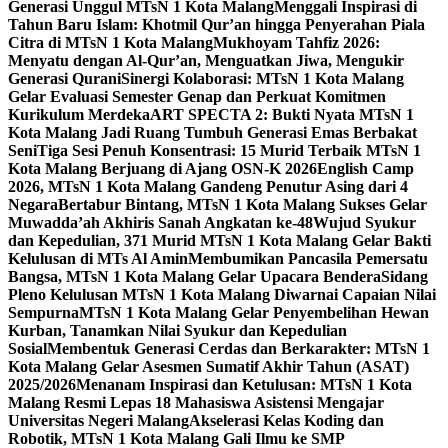
Generasi Unggul MTsN 1 Kota Malang
Menggali Inspirasi di
Tahun Baru Islam: Khotmil Qur’an hingga Penyerahan Piala
Citra di MTsN 1 Kota Malang
Mukhoyam Tahfiz 2026:
Menyatu dengan Al-Qur’an, Menguatkan Jiwa, Mengukir
Generasi Qurani
Sinergi Kolaborasi: MTsN 1 Kota Malang
Gelar Evaluasi Semester Genap dan Perkuat Komitmen
Kurikulum Merdeka
ART SPECTA 2: Bukti Nyata MTsN 1
Kota Malang Jadi Ruang Tumbuh Generasi Emas Berbakat
Seni
Tiga Sesi Penuh Konsentrasi: 15 Murid Terbaik MTsN 1
Kota Malang Berjuang di Ajang OSN-K 2026
English Camp
2026, MTsN 1 Kota Malang Gandeng Penutur Asing dari 4
Negara
Bertabur Bintang, MTsN 1 Kota Malang Sukses Gelar
Muwadda’ah Akhiris Sanah Angkatan ke-48
Wujud Syukur
dan Kepedulian, 371 Murid MTsN 1 Kota Malang Gelar Bakti
Kelulusan di MTs Al Amin
Membumikan Pancasila Pemersatu
Bangsa, MTsN 1 Kota Malang Gelar Upacara Bendera
Sidang
Pleno Kelulusan MTsN 1 Kota Malang Diwarnai Capaian Nilai
Sempurna
MTsN 1 Kota Malang Gelar Penyembelihan Hewan
Kurban, Tanamkan Nilai Syukur dan Kepedulian
Sosial
Membentuk Generasi Cerdas dan Berkarakter: MTsN 1
Kota Malang Gelar Asesmen Sumatif Akhir Tahun (ASAT)
2025/2026
Menanam Inspirasi dan Ketulusan: MTsN 1 Kota
Malang Resmi Lepas 18 Mahasiswa Asistensi Mengajar
Universitas Negeri Malang
Akselerasi Kelas Koding dan
Robotik, MTsN 1 Kota Malang Gali Ilmu ke SMP