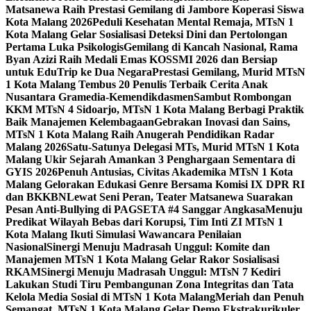
Matsanewa Raih Prestasi Gemilang di Jambore Koperasi Siswa
Kota Malang 2026
Peduli Kesehatan Mental Remaja, MTsN 1
Kota Malang Gelar Sosialisasi Deteksi Dini dan Pertolongan
Pertama Luka Psikologis
Gemilang di Kancah Nasional, Rama
Byan Azizi Raih Medali Emas KOSSMI 2026 dan Bersiap
untuk EduTrip ke Dua Negara
Prestasi Gemilang, Murid MTsN
1 Kota Malang Tembus 20 Penulis Terbaik Cerita Anak
Nusantara Gramedia-Kemendikdasmen
Sambut Rombongan
KKM MTsN 4 Sidoarjo, MTsN 1 Kota Malang Berbagi Praktik
Baik Manajemen Kelembagaan
Gebrakan Inovasi dan Sains,
MTsN 1 Kota Malang Raih Anugerah Pendidikan Radar
Malang 2026
Satu-Satunya Delegasi MTs, Murid MTsN 1 Kota
Malang Ukir Sejarah Amankan 3 Penghargaan Sementara di
GYIS 2026
Penuh Antusias, Civitas Akademika MTsN 1 Kota
Malang Gelorakan Edukasi Genre Bersama Komisi IX DPR RI
dan BKKBN
Lewat Seni Peran, Teater Matsanewa Suarakan
Pesan Anti-Bullying di PAGSETA #4 Sanggar Angkasa
Menuju
Predikat Wilayah Bebas dari Korupsi, Tim Inti ZI MTsN 1
Kota Malang Ikuti Simulasi Wawancara Penilaian
Nasional
Sinergi Menuju Madrasah Unggul: Komite dan
Manajemen MTsN 1 Kota Malang Gelar Rakor Sosialisasi
RKAM
Sinergi Menuju Madrasah Unggul: MTsN 7 Kediri
Lakukan Studi Tiru Pembangunan Zona Integritas dan Tata
Kelola Media Sosial di MTsN 1 Kota Malang
Meriah dan Penuh
Semangat, MTsN 1 Kota Malang Gelar Demo Ekstrakurikuler