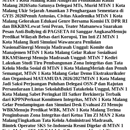
MTsN 1 Kota Malang Raih Anugerah Pendidikan Radar
Malang 2026
Satu-Satunya Delegasi MTs, Murid MTsN 1 Kota
Malang Ukir Sejarah Amankan 3 Penghargaan Sementara di
GYIS 2026
Penuh Antusias, Civitas Akademika MTsN 1 Kota
Malang Gelorakan Edukasi Genre Bersama Komisi IX DPR RI
dan BKKBN
Lewat Seni Peran, Teater Matsanewa Suarakan
Pesan Anti-Bullying di PAGSETA #4 Sanggar Angkasa
Menuju
Predikat Wilayah Bebas dari Korupsi, Tim Inti ZI MTsN 1
Kota Malang Ikuti Simulasi Wawancara Penilaian
Nasional
Sinergi Menuju Madrasah Unggul: Komite dan
Manajemen MTsN 1 Kota Malang Gelar Rakor Sosialisasi
RKAM
Sinergi Menuju Madrasah Unggul: MTsN 7 Kediri
Lakukan Studi Tiru Pembangunan Zona Integritas dan Tata
Kelola Media Sosial di MTsN 1 Kota Malang
Meriah dan Penuh
Semangat, MTsN 1 Kota Malang Gelar Demo Ekstrakurikuler
dan Organisasi MATAMUDA 2026/2027
MTsN 1 Kota Malang
Jadi Saksi Perjuangan Puluhan Delegasi OSN-P dan Rajutan
Persaudaraan Lintas Sekolah
Bukti Tatakelola Unggul, MTsN 1
Kota Malang Sabet Peringkat III Satker Berkinerja Terbaik
dari KPPN
Perkuat Komitmen Integritas, MTsN 1 Kota Malang
Gelar Pendampingan dan Simulasi Desk Evaluasi ZI Menuju
WBK
Menuju Predikat WBK, MTsN 1 Kota Malang Terima
Pengimbasan Zona Integritas dari Ketua Tim ZI MAN 2 Kota
Malang
Tingkatkan Tata Kelola Administrasi Madrasah,
Bimtek Operator SKS Se-Indonesia Resmi Digelar di MTsN 1