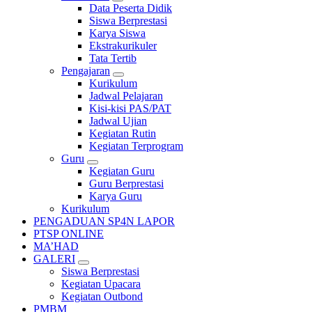
Data Peserta Didik
Siswa Berprestasi
Karya Siswa
Ekstrakurikuler
Tata Tertib
Pengajaran
Kurikulum
Jadwal Pelajaran
Kisi-kisi PAS/PAT
Jadwal Ujian
Kegiatan Rutin
Kegiatan Terprogram
Guru
Kegiatan Guru
Guru Berprestasi
Karya Guru
Kurikulum
PENGADUAN SP4N LAPOR
PTSP ONLINE
MA’HAD
GALERI
Siswa Berprestasi
Kegiatan Upacara
Kegiatan Outbond
PMBM