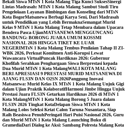
Bekali Siswa MTsN 1 Kota Malang Tiga Kunci Sukses
Sinergi
Lintas Madrasah: MTsN 1 Kota Malang Sambut Studi Tiru
Pengelolaan Layanan Bimbingan dan Konseling dari MTsN
Kota Bogor
Matsanewa Berbagi Karya Seni, Dari Madrasah
untuk Pendidikan yang Lebih Bermakna
Semangat Murid
Kelas 9 MTsN 1 Kota Malang Tetap Membara dalam Upacara
Bendera Pasca-Ujian
MATSANEWA MENGGUNCANG
BANDUNG: BORONG JUARA UMUM KOSSMI
NASIONAL 2026 HINGGA TIKET KE LUAR
NEGERI
MTsN 1 Kota Malang Tembus Penilaian Tahap II ZI-
WBK 2026, Perkuat Komitmen Anti-Korupsi Lewat
Wawancara Virtual
Puncak Hardiknas 2026: Gubernur
Khofifah Serahkan Penghargaan Siswa Berprestasi kepada
Dua Murid MTsN 1 Kota Malang
WALI KOTA MALANG
BERI APRESIASI 9 PRESTASI MURID MATSANEWA DI
AJANG FLS3N DAN O2SN 2026
Panggung Inovasi
Matsanewa: Murid Kelas IX MTsN 1 Kota Malang Unjuk Gigi
dalam Ujian Praktik Kolaboratif
Harmoni Jimbe Hingga Unjuk
Prestasi Juara FLS3N Getarkan Hardiknas 2026 di MTsN 1
Kota Malang
MTsN 1 Kota Malang Borong 5 Juara dalam
FLS3N 2026 Tingkat Kota
Delapan Siswa MTsN 1 Kota
Malang Lolos Seleksi Ketat Calon Taruna Nusantara, Siap
Raih Beasiswa Penuh
Peringati Hari Puisi Nasional 2026, Guru
dan Murid MTsN 1 Kota Malang Launching Buku di
Gramedia
Dari Dialog ke Aksi: Sambang Polresta Malang Kota