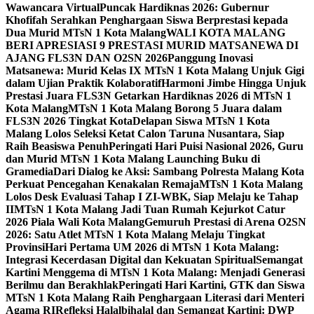
Wawancara Virtual
Puncak Hardiknas 2026: Gubernur
Khofifah Serahkan Penghargaan Siswa Berprestasi kepada
Dua Murid MTsN 1 Kota Malang
WALI KOTA MALANG
BERI APRESIASI 9 PRESTASI MURID MATSANEWA DI
AJANG FLS3N DAN O2SN 2026
Panggung Inovasi
Matsanewa: Murid Kelas IX MTsN 1 Kota Malang Unjuk Gigi
dalam Ujian Praktik Kolaboratif
Harmoni Jimbe Hingga Unjuk
Prestasi Juara FLS3N Getarkan Hardiknas 2026 di MTsN 1
Kota Malang
MTsN 1 Kota Malang Borong 5 Juara dalam
FLS3N 2026 Tingkat Kota
Delapan Siswa MTsN 1 Kota
Malang Lolos Seleksi Ketat Calon Taruna Nusantara, Siap
Raih Beasiswa Penuh
Peringati Hari Puisi Nasional 2026, Guru
dan Murid MTsN 1 Kota Malang Launching Buku di
Gramedia
Dari Dialog ke Aksi: Sambang Polresta Malang Kota
Perkuat Pencegahan Kenakalan Remaja
MTsN 1 Kota Malang
Lolos Desk Evaluasi Tahap I ZI-WBK, Siap Melaju ke Tahap
II
MTsN 1 Kota Malang Jadi Tuan Rumah Kejurkot Catur
2026 Piala Wali Kota Malang
Gemuruh Prestasi di Arena O2SN
2026: Satu Atlet MTsN 1 Kota Malang Melaju Tingkat
Provinsi
Hari Pertama UM 2026 di MTsN 1 Kota Malang:
Integrasi Kecerdasan Digital dan Kekuatan Spiritual
Semangat
Kartini Menggema di MTsN 1 Kota Malang: Menjadi Generasi
Berilmu dan Berakhlak
Peringati Hari Kartini, GTK dan Siswa
MTsN 1 Kota Malang Raih Penghargaan Literasi dari Menteri
Agama RI
Refleksi Halalbihalal dan Semangat Kartini: DWP