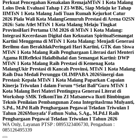
Perkuat Pencegahan Kenakalan Remaja
MTsN 1 Kota Malang
Lolos Desk Evaluasi Tahap I ZI-WBK, Siap Melaju ke Tahap
II
MTsN 1 Kota Malang Jadi Tuan Rumah Kejurkot Catur
2026 Piala Wali Kota Malang
Gemuruh Prestasi di Arena O2SN
2026: Satu Atlet MTsN 1 Kota Malang Melaju Tingkat
Provinsi
Hari Pertama UM 2026 di MTsN 1 Kota Malang:
Integrasi Kecerdasan Digital dan Kekuatan Spiritual
Semangat
Kartini Menggema di MTsN 1 Kota Malang: Menjadi Generasi
Berilmu dan Berakhlak
Peringati Hari Kartini, GTK dan Siswa
MTsN 1 Kota Malang Raih Penghargaan Literasi dari Menteri
Agama RI
Refleksi Halalbihalal dan Semangat Kartini: DWP
MTsN 1 Kota Malang Raih Prestasi di Kemenag Kota
Malang
Ukir Prestasi di Kancah Provinsi, MTsN 1 Kota Malang
Raih Dua Medali Perunggu OLIMPABA 2026
Sinergi dan
Prestasi: Kepala MTsN 1 Kota Malang Paparkan Capaian
Kinerja Triwulan I dalam Forum “Selat Bali”
Guru MTsN 1
Kota Malang Beri Materi Pentingnya Generasi Literat di
Workshop SMK Telkom
Tim ZI Matsanewa Ikuti Bimbingan
Teknis Penilaian Pembangunan Zona Integritas
Irma Mulyanti,
S.Pd., M.Pd Raih Penghargaan Pegawai Teladan Triwulan I
Tahun 2026
Musyafa’ Fathun Nuha, S.Ag., M.Pd.I Raih
Penghargaan Pegawai Teladan Triwulan I Tahun 2026
WA Only, Layanan PTSP : 0895323406730, Pengaduan :
085126495339