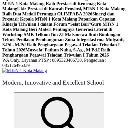
MTsN 1 Kota Malang Raih Prestasi di Kemenag Kota
Malang
Ukir Prestasi di Kancah Provinsi, MTsN 1 Kota Malang
Raih Dua Medali Perunggu OLIMPABA 2026
Sinergi dan
Prestasi: Kepala MTsN 1 Kota Malang Paparkan Capaian
Kinerja Triwulan I dalam Forum “Selat Bali”
Guru MTsN 1
Kota Malang Beri Materi Pentingnya Generasi Literat di
Workshop SMK Telkom
Tim ZI Matsanewa Ikuti Bimbingan
Teknis Penilaian Pembangunan Zona Integritas
Irma Mulyanti,
S.Pd., M.Pd Raih Penghargaan Pegawai Teladan Triwulan I
Tahun 2026
Musyafa’ Fathun Nuha, S.Ag., M.Pd.I Raih
Penghargaan Pegawai Teladan Triwulan I Tahun 2026
WA Only, Layanan PTSP : 0895323406730, Pengaduan :
085126495339
Modern, Innovative and Excellent School