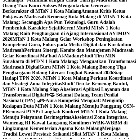
Orang Tua: Kunci Sukses Mengantarkan Generasi
Berkarakter di MTsN 1 Kota Malang
Amanat Kritis Ketua
Pokjawas Madrasah Kemenag Kota Malang di MTsN 1 Kota
Malang: Secanggih Apa Pun Teknologi, Guru Adalah
Pembentuk Karakter Sejati
Keren! Murid MTsN 1 Kota
Malang Raih Penghargaan di Ajang Internasional AYIMUN
2026
MTsN 1 Kota Malang Gelar Workshop Peningkatan
Kompetensi Guru, Fokus pada Media Digital dan Kurikulum
Madrasah
Perkuat Sinergi, Komite dan Manajemen Madrasah
Gelar Koordinasi Ma’had Al-Madany
Studi Tiru MIN
Surakarta di MTsN 1 Kota Malang: Menguatkan Transformasi
Madrasah Digital
Guru MTsN 1 Kota Malang Borong Tiga
Penghargaan Bidang Literasi Tingkat Nasional 2026
Siap
Hadapi TPN 2026, MTsN 1 Kota Malang Perkuat Koordinasi
dan Strategi Zona Integritas
Studi Tiru ke Kemenag Bantul,
MTsN 1 Kota Malang Siap Akselerasi Aplikasi Layanan dan
Transformasi Digital
✨🤝 Selamat Datang Team Penilai
Nasional (TPN) 🤝✨
Aura Kompetisi Menguat! Mengintip
Kesiapan Duta MTsN 1 Kota Malang Menuju Panggung OSN-
P
Renovasi PTSP: Langkah Konkret MTsN 1 Kota Malang
Menuju Pelayanan Berintegritas
Akselerasi Zona Integritas,
Wamenag RI Kawal Langsung Komitmen WBK-WBBM di
Lingkungan Kementerian Agama Kota Malang
Menjaga
Tradisi Lewat Prestasi: Srikandi Silat MTsN 1 Kota Malang