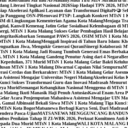
elar Koordinasi Ma’had Al-Madany
Studi Tiru MIN Surakarta d
ng Literasi Tingkat Nasional 2026
Siap Hadapi TPN 2026, MTsN 
ap Akselerasi Aplikasi Layanan dan Transformasi Digital
✨🤝 Sel
uju Panggung OSN-P
Renovasi PTSP: Langkah Konkret MTsN 1 Ko
M di Lingkungan Kementerian Agama Kota Malang
Menjaga Trad
tal, Kanwil Kemenag Jatim Gelar Sosialisasi Kelembagaan di M
nergi, MTsN 1 Kota Malang Sukses Gelar Pembagian Hasil Belaja
tegritas
Kobarkan Semangat PAWS 2026, OSIM MTsN 1 Kota Mala
TsN 1 Kota Malang
Menggali Inspirasi di Tahun Baru Islam: K
nguatkan Jiwa, Mengukir Generasi Qurani
Sinergi Kolaborasi: 
sN 1 Kota Malang Jadi Ruang Tumbuh Generasi Emas Berbakat
, MTsN 1 Kota Malang Gandeng Penutur Asing dari 4 Negara
Ber
Kepedulian, 371 Murid MTsN 1 Kota Malang Gelar Bakti Kelulu
ulusan MTsN 1 Kota Malang Diwarnai Capaian Nilai Sempurna
MT
asi Cerdas dan Berkarakter: MTsN 1 Kota Malang Gelar Asesm
Asistensi Mengajar Universitas Negeri Malang
Akselerasi Kelas
: Kunci Sukses Transformasi Guru dan Inovasi Madrasah Menurut
arya Murid
Semangat Kebangkitan Nasional Menggema di MTsN 1 
 Malang Ikuti Manasik Haji Penuh Antusias
Kawal Enam Area Pe
elar Acara Penjemputan Mahasiswa Asistensi Mengajar UIN M
. Gamal Albinsaid Bekali Siswa MTsN 1 Kota Malang Tiga Kunci 
i MTsN Kota Bogor
Matsanewa Berbagi Karya Seni, Dari Madrasa
endera Pasca-Ujian
MATSANEWA MENGGUNCANG BANDUNG:
bus Penilaian Tahap II ZI-WBK 2026, Perkuat Komitmen Anti-
kepada Dua Murid MTsN 1 Kota Malang
WALI KOTA MALANG B