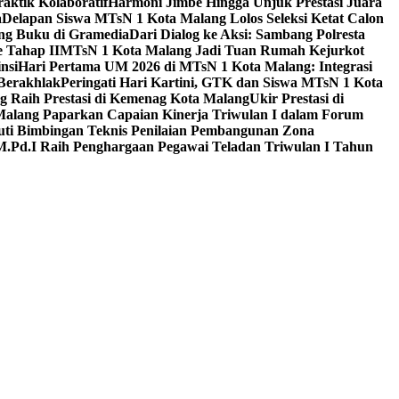
aktik Kolaboratif
Harmoni Jimbe Hingga Unjuk Prestasi Juara
a
Delapan Siswa MTsN 1 Kota Malang Lolos Seleksi Ketat Calon
ing Buku di Gramedia
Dari Dialog ke Aksi: Sambang Polresta
 Tahap II
MTsN 1 Kota Malang Jadi Tuan Rumah Kejurkot
nsi
Hari Pertama UM 2026 di MTsN 1 Kota Malang: Integrasi
Berakhlak
Peringati Hari Kartini, GTK dan Siswa MTsN 1 Kota
g Raih Prestasi di Kemenag Kota Malang
Ukir Prestasi di
 Malang Paparkan Capaian Kinerja Triwulan I dalam Forum
uti Bimbingan Teknis Penilaian Pembangunan Zona
M.Pd.I Raih Penghargaan Pegawai Teladan Triwulan I Tahun