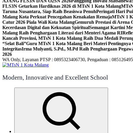
AJANG FLS3N DAN O2SN 2026
Panggung Inovasi Matsanewa:
FLS3N Getarkan Hardiknas 2026 di MTsN 1 Kota Malang
MTsN 
Taruna Nusantara, Siap Raih Beasiswa Penuh
Peringati Hari P
Malang Kota Perkuat Pencegahan Kenakalan Remaja
MTsN 1 Ko
Catur 2026 Piala Wali Kota Malang
Gemuruh Prestasi di Arena 
Kecerdasan Digital dan Kekuatan Spiritual
Semangat Kartini Me
Malang Raih Penghargaan Literasi dari Menteri Agama RI
Refl
Kancah Provinsi, MTsN 1 Kota Malang Raih Dua Medali Per
“Selat Bali”
Guru MTsN 1 Kota Malang Beri Materi Pentingnya 
Integritas
Irma Mulyanti, S.Pd., M.Pd Raih Penghargaan Pegawa
2026
WA Only, Layanan PTSP : 0895323406730, Pengaduan : 08512649
Modern, Innovative and Excellent School