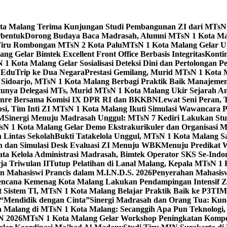
Kota Malang Terima Kunjungan Studi Pembangunan ZI dari MTsN
rbentuk
Dorong Budaya Baca Madrasah, Alumni MTsN 1 Kota Mal
Tiru Rombongan MTsN 2 Kota Palu
MTsN 1 Kota Malang Gelar Up
g Gelar Bimtek Excellent Front Office Berbasis Integritas
Konti
1 Kota Malang Gelar Sosialisasi Deteksi Dini dan Pertolongan P
 EduTrip ke Dua Negara
Prestasi Gemilang, Murid MTsN 1 Kota 
doarjo, MTsN 1 Kota Malang Berbagi Praktik Baik Manajeme
tunya Delegasi MTs, Murid MTsN 1 Kota Malang Ukir Sejarah 
Genre Bersama Komisi IX DPR RI dan BKKBN
Lewat Seni Peran,
si, Tim Inti ZI MTsN 1 Kota Malang Ikuti Simulasi Wawancara Pe
AM
Sinergi Menuju Madrasah Unggul: MTsN 7 Kediri Lakukan Stud
sN 1 Kota Malang Gelar Demo Ekstrakurikuler dan Organisas
 Lintas Sekolah
Bukti Tatakelola Unggul, MTsN 1 Kota Malang Sa
n dan Simulasi Desk Evaluasi ZI Menuju WBK
Menuju Predikat 
ta Kelola Administrasi Madrasah, Bimtek Operator SKS Se-Indo
ja Triwulan II
Tutup Pelatihan di Lanal Malang, Kepala MTsN 1
 Mahasiswi Prancis dalam M.I.N.D.S. 2026
Penyerahan Mahasis
ncana Kemenag Kota Malang Lakukan Pendampingan Intensif Zo
t Sistem TI, MTsN 1 Kota Malang Belajar Praktik Baik ke P3T
“Mendidik dengan Cinta”
Sinergi Madrasah dan Orang Tua: Kun
Malang di MTsN 1 Kota Malang: Secanggih Apa Pun Teknologi,
N 2026
MTsN 1 Kota Malang Gelar Workshop Peningkatan Kompet