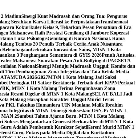
 2 Madiun
Sinergi Kuat Madrasah dan Orang Tua: Pengurus
ang Serahkan Karya Literasi ke Perpustakaan
Transformasi
acara Kokurikuler Kelas 9, Tebarkan Pesan Persatuan di Era
ngen Matsanewa Raih Prestasi Gemilang di Jambore Koperasi
ertama Luka Psikologis
Gemilang di Kancah Nasional, Rama
Malang Tembus 20 Penulis Terbaik Cerita Anak Nusantara
n Kelembagaan
Gebrakan Inovasi dan Sains, MTsN 1 Kota
Amankan 3 Penghargaan Sementara di GYIS 2026
Penuh Antusias,
 Teater Matsanewa Suarakan Pesan Anti-Bullying di PAGSETA
nilaian Nasional
Sinergi Menuju Madrasah Unggul: Komite dan
i Tiru Pembangunan Zona Integritas dan Tata Kelola Media
i MATAMUDA 2026/2027
MTsN 1 Kota Malang Jadi Saksi
bet Peringkat III Satker Berkinerja Terbaik dari KPPN
Perkuat
WBK, MTsN 1 Kota Malang Terima Pengimbasan Zona
nesia Resmi Digelar di MTsN 1 Kota Malang
SELAT BALI Jadi
 Kota Malang Harapkan Karakter Unggul Murid Terus
wa PKL Fakultas Humaniora UIN Maulana Malik Ibrahim
na Integritas di MTsN 1
Sinergi Sukseskan OSN-P: MTsN 1
IM MAN 2
Sambut Tahun Ajaran Baru, MTsN 1 Kota Malang
ci Sukses Mengantarkan Generasi Berkarakter di MTsN 1 Kota
 Guru Adalah Pembentuk Karakter Sejati
Keren! Murid MTsN 1
ensi Guru, Fokus pada Media Digital dan Kurikulum