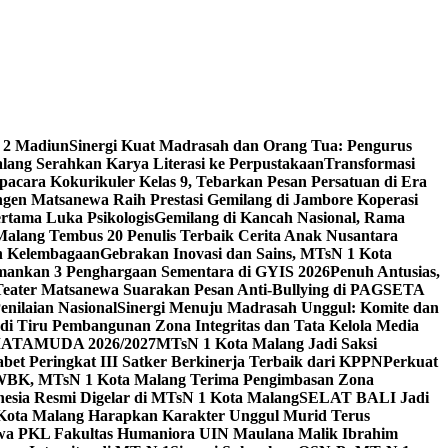
 2 Madiun
Sinergi Kuat Madrasah dan Orang Tua: Pengurus
ang Serahkan Karya Literasi ke Perpustakaan
Transformasi
acara Kokurikuler Kelas 9, Tebarkan Pesan Persatuan di Era
ngen Matsanewa Raih Prestasi Gemilang di Jambore Koperasi
ertama Luka Psikologis
Gemilang di Kancah Nasional, Rama
Malang Tembus 20 Penulis Terbaik Cerita Anak Nusantara
n Kelembagaan
Gebrakan Inovasi dan Sains, MTsN 1 Kota
Amankan 3 Penghargaan Sementara di GYIS 2026
Penuh Antusias,
 Teater Matsanewa Suarakan Pesan Anti-Bullying di PAGSETA
nilaian Nasional
Sinergi Menuju Madrasah Unggul: Komite dan
i Tiru Pembangunan Zona Integritas dan Tata Kelola Media
i MATAMUDA 2026/2027
MTsN 1 Kota Malang Jadi Saksi
bet Peringkat III Satker Berkinerja Terbaik dari KPPN
Perkuat
WBK, MTsN 1 Kota Malang Terima Pengimbasan Zona
nesia Resmi Digelar di MTsN 1 Kota Malang
SELAT BALI Jadi
 Kota Malang Harapkan Karakter Unggul Murid Terus
wa PKL Fakultas Humaniora UIN Maulana Malik Ibrahim