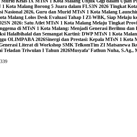
 Murid Kelas IX MTsN 1 Kota Malang Unjuk Gigi dalam Ujian Pr
1 Kota Malang Borong 5 Juara dalam FLS3N 2026 Tingkat Kot
uisi Nasional 2026, Guru dan Murid MTsN 1 Kota Malang Launch
ta Malang Lolos Desk Evaluasi Tahap I ZI-WBK, Siap Melaju ke
O2SN 2026: Satu Atlet MTsN 1 Kota Malang Melaju Tingkat Provi
nggema di MTsN 1 Kota Malang: Menjadi Generasi Berilmu dan 
eksi Halalbihalal dan Semangat Kartini: DWP MTsN 1 Kota Malan
unggu OLIMPABA 2026
Sinergi dan Prestasi: Kepala MTsN 1 Kota
Generasi Literat di Workshop SMK Telkom
Tim ZI Matsanewa Ik
i Teladan Triwulan I Tahun 2026
Musyafa’ Fathun Nuha, S.Ag., 
5339