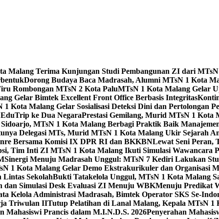
Kota Malang Terima Kunjungan Studi Pembangunan ZI dari MTsN
rbentuk
Dorong Budaya Baca Madrasah, Alumni MTsN 1 Kota Mal
Tiru Rombongan MTsN 2 Kota Palu
MTsN 1 Kota Malang Gelar Up
g Gelar Bimtek Excellent Front Office Berbasis Integritas
Konti
1 Kota Malang Gelar Sosialisasi Deteksi Dini dan Pertolongan P
 EduTrip ke Dua Negara
Prestasi Gemilang, Murid MTsN 1 Kota 
doarjo, MTsN 1 Kota Malang Berbagi Praktik Baik Manajeme
tunya Delegasi MTs, Murid MTsN 1 Kota Malang Ukir Sejarah 
Genre Bersama Komisi IX DPR RI dan BKKBN
Lewat Seni Peran,
si, Tim Inti ZI MTsN 1 Kota Malang Ikuti Simulasi Wawancara Pe
AM
Sinergi Menuju Madrasah Unggul: MTsN 7 Kediri Lakukan Stud
sN 1 Kota Malang Gelar Demo Ekstrakurikuler dan Organisas
 Lintas Sekolah
Bukti Tatakelola Unggul, MTsN 1 Kota Malang Sa
n dan Simulasi Desk Evaluasi ZI Menuju WBK
Menuju Predikat 
ta Kelola Administrasi Madrasah, Bimtek Operator SKS Se-Indo
ja Triwulan II
Tutup Pelatihan di Lanal Malang, Kepala MTsN 1
 Mahasiswi Prancis dalam M.I.N.D.S. 2026
Penyerahan Mahasis