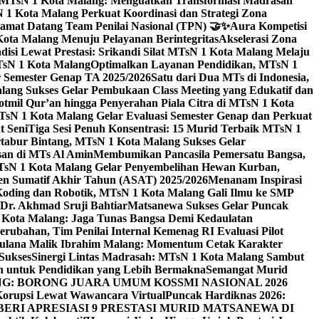
i MTsN 1 Kota Malang: Menguatkan Transformasi Madrasah
1 Kota Malang Perkuat Koordinasi dan Strategi Zona
amat Datang Team Penilai Nasional (TPN) 🤝✨
Aura Kompetisi
ta Malang Menuju Pelayanan Berintegritas
Akselerasi Zona
isi Lewat Prestasi: Srikandi Silat MTsN 1 Kota Malang Melaju
TsN 1 Kota Malang
Optimalkan Layanan Pendidikan, MTsN 1
r Semester Genap TA 2025/2026
Satu dari Dua MTs di Indonesia,
ng Sukses Gelar Pembukaan Class Meeting yang Edukatif dan
hotmil Qur’an hingga Penyerahan Piala Citra di MTsN 1 Kota
MTsN 1 Kota Malang Gelar Evaluasi Semester Genap dan Perkuat
 Seni
Tiga Sesi Penuh Konsentrasi: 15 Murid Terbaik MTsN 1
tabur Bintang, MTsN 1 Kota Malang Sukses Gelar
san di MTs Al Amin
Membumikan Pancasila Pemersatu Bangsa,
sN 1 Kota Malang Gelar Penyembelihan Hewan Kurban,
en Sumatif Akhir Tahun (ASAT) 2025/2026
Menanam Inspirasi
 Koding dan Robotik, MTsN 1 Kota Malang Gali Ilmu ke SMP
 Dr. Akhmad Sruji Bahtiar
Matsanewa Sukses Gelar Puncak
Kota Malang: Jaga Tunas Bangsa Demi Kedaulatan
rubahan, Tim Penilai Internal Kemenag RI Evaluasi Pilot
aulana Malik Ibrahim Malang: Momentum Cetak Karakter
Sukses
Sinergi Lintas Madrasah: MTsN 1 Kota Malang Sambut
h untuk Pendidikan yang Lebih Bermakna
Semangat Murid
 BORONG JUARA UMUM KOSSMI NASIONAL 2026
Korupsi Lewat Wawancara Virtual
Puncak Hardiknas 2026:
ERI APRESIASI 9 PRESTASI MURID MATSANEWA DI