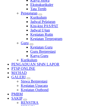
Karya Siswa
Ekstrakurikuler
Tata Tertib
Pengajaran
Kurikulum
Jadwal Pelajaran
Kisi-kisi PAS/PAT
Jadwal Ujian
Kegiatan Rutin
Kegiatan Terprogram
Guru
Kegiatan Guru
Guru Berprestasi
Karya Guru
Kurikulum
PENGADUAN SP4N LAPOR
PTSP ONLINE
MA’HAD
GALERI
Siswa Berprestasi
Kegiatan Upacara
Kegiatan Outbond
PMBM
SAKIP
RENSTRA