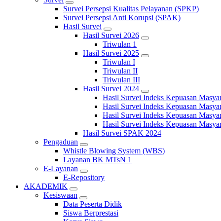
Survei Persepsi Kualitas Pelayanan (SPKP)
Survei Persepsi Anti Korupsi (SPAK)
Hasil Survei
Hasil Survei 2026
Triwulan 1
Hasil Survei 2025
Triwulan I
Triwulan II
Triwulan III
Hasil Survei 2024
Hasil Survei Indeks Kepuasan Masya
Hasil Survei Indeks Kepuasan Masya
Hasil Survei Indeks Kepuasan Masya
Hasil Survei Indeks Kepuasan Masya
Hasil Survei SPAK 2024
Pengaduan
Whistle Blowing System (WBS)
Layanan BK MTsN 1
E-Layanan
E-Repository
AKADEMIK
Kesiswaan
Data Peserta Didik
Siswa Berprestasi