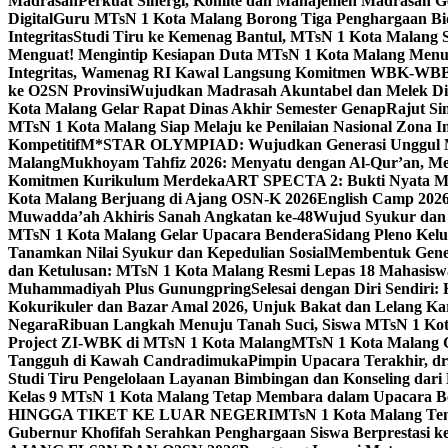
Madrasah
Perkuat Sinergi, Komite dan Manajemen Madrasah G
Digital
Guru MTsN 1 Kota Malang Borong Tiga Penghargaan Bida
Integritas
Studi Tiru ke Kemenag Bantul, MTsN 1 Kota Malang Si
Menguat! Mengintip Kesiapan Duta MTsN 1 Kota Malang Men
Integritas, Wamenag RI Kawal Langsung Komitmen WBK-WBB
ke O2SN Provinsi
Wujudkan Madrasah Akuntabel dan Melek Digi
Kota Malang Gelar Rapat Dinas Akhir Semester Genap
Rajut Si
MTsN 1 Kota Malang Siap Melaju ke Penilaian Nasional Zona In
Kompetitif
M*STAR OLYMPIAD: Wujudkan Generasi Unggul M
Malang
Mukhoyam Tahfiz 2026: Menyatu dengan Al-Qur’an, Me
Komitmen Kurikulum Merdeka
ART SPECTA 2: Bukti Nyata MT
Kota Malang Berjuang di Ajang OSN-K 2026
English Camp 2026
Muwadda’ah Akhiris Sanah Angkatan ke-48
Wujud Syukur dan 
MTsN 1 Kota Malang Gelar Upacara Bendera
Sidang Pleno Kel
Tanamkan Nilai Syukur dan Kepedulian Sosial
Membentuk Gener
dan Ketulusan: MTsN 1 Kota Malang Resmi Lepas 18 Mahasiswa 
Muhammadiyah Plus Gunungpring
Selesai dengan Diri Sendiri
Kokurikuler dan Bazar Amal 2026, Unjuk Bakat dan Lelang K
Negara
Ribuan Langkah Menuju Tanah Suci, Siswa MTsN 1 Kota
Project ZI-WBK di MTsN 1 Kota Malang
MTsN 1 Kota Malang G
Tangguh di Kawah Candradimuka
Pimpin Upacara Terakhir, dr
Studi Tiru Pengelolaan Layanan Bimbingan dan Konseling dar
Kelas 9 MTsN 1 Kota Malang Tetap Membara dalam Upacara B
HINGGA TIKET KE LUAR NEGERI
MTsN 1 Kota Malang Tem
Gubernur Khofifah Serahkan Penghargaan Siswa Berprestasi 