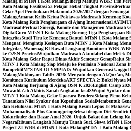
Malang di MTsN 1 Kota Malang
Sinergi Menuju WBK: Tim Pere
Kota Malang Fasilitasi 53 Pelajar Hebat Tingkat Provinsi
Perkua
Gelar Apel Pembukaan Matamuda 2026/2027 dengan Semangat 
Malang
Amanat Kritis Ketua Pokjawas Madrasah Kemenag Kota 
Kota Malang Raih Penghargaan di Ajang Internasional AYIMU
Madrasah
Perkuat Sinergi, Komite dan Manajemen Madrasah G
Digital
Guru MTsN 1 Kota Malang Borong Tiga Penghargaan Bida
Integritas
Studi Tiru ke Kemenag Bantul, MTsN 1 Kota Malang Si
Menguat! Mengintip Kesiapan Duta MTsN 1 Kota Malang Men
Integritas, Wamenag RI Kawal Langsung Komitmen WBK-WBB
ke O2SN Provinsi
Wujudkan Madrasah Akuntabel dan Melek Digi
Kota Malang Gelar Rapat Dinas Akhir Semester Genap
Rajut Si
MTsN 1 Kota Malang Siap Melaju ke Penilaian Nasional Zona In
Kompetitif
M*STAR OLYMPIAD: Wujudkan Generasi Unggul M
Malang
Mukhoyam Tahfiz 2026: Menyatu dengan Al-Qur’an, Me
Komitmen Kurikulum Merdeka
ART SPECTA 2: Bukti Nyata MT
Kota Malang Berjuang di Ajang OSN-K 2026
English Camp 2026
Muwadda’ah Akhiris Sanah Angkatan ke-48
Wujud Syukur dan 
MTsN 1 Kota Malang Gelar Upacara Bendera
Sidang Pleno Kel
Tanamkan Nilai Syukur dan Kepedulian Sosial
Membentuk Gener
dan Ketulusan: MTsN 1 Kota Malang Resmi Lepas 18 Mahasiswa 
Muhammadiyah Plus Gunungpring
Selesai dengan Diri Sendiri
Kokurikuler dan Bazar Amal 2026, Unjuk Bakat dan Lelang K
Negara
Ribuan Langkah Menuju Tanah Suci, Siswa MTsN 1 Kota
Project ZI-WBK di MTsN 1 Kota Malang
MTsN 1 Kota Malang G