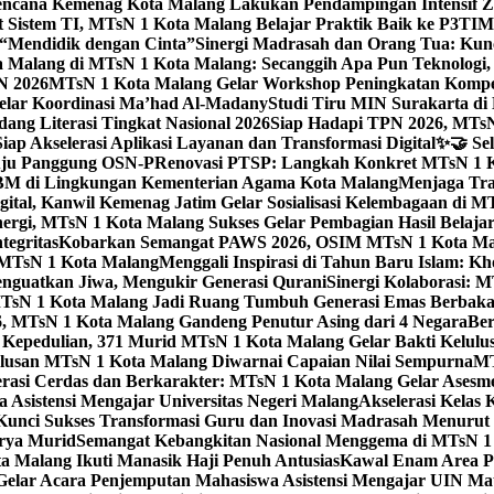
ncana Kemenag Kota Malang Lakukan Pendampingan Intensif Zo
t Sistem TI, MTsN 1 Kota Malang Belajar Praktik Baik ke P3T
“Mendidik dengan Cinta”
Sinergi Madrasah dan Orang Tua: Kun
Malang di MTsN 1 Kota Malang: Secanggih Apa Pun Teknologi,
N 2026
MTsN 1 Kota Malang Gelar Workshop Peningkatan Kompet
elar Koordinasi Ma’had Al-Madany
Studi Tiru MIN Surakarta d
ng Literasi Tingkat Nasional 2026
Siap Hadapi TPN 2026, MTsN 
ap Akselerasi Aplikasi Layanan dan Transformasi Digital
✨🤝 Sel
uju Panggung OSN-P
Renovasi PTSP: Langkah Konkret MTsN 1 Ko
M di Lingkungan Kementerian Agama Kota Malang
Menjaga Trad
tal, Kanwil Kemenag Jatim Gelar Sosialisasi Kelembagaan di M
nergi, MTsN 1 Kota Malang Sukses Gelar Pembagian Hasil Belaja
tegritas
Kobarkan Semangat PAWS 2026, OSIM MTsN 1 Kota Mala
TsN 1 Kota Malang
Menggali Inspirasi di Tahun Baru Islam: K
nguatkan Jiwa, Mengukir Generasi Qurani
Sinergi Kolaborasi: 
sN 1 Kota Malang Jadi Ruang Tumbuh Generasi Emas Berbakat
, MTsN 1 Kota Malang Gandeng Penutur Asing dari 4 Negara
Ber
Kepedulian, 371 Murid MTsN 1 Kota Malang Gelar Bakti Kelulu
ulusan MTsN 1 Kota Malang Diwarnai Capaian Nilai Sempurna
MT
asi Cerdas dan Berkarakter: MTsN 1 Kota Malang Gelar Asesm
Asistensi Mengajar Universitas Negeri Malang
Akselerasi Kelas
: Kunci Sukses Transformasi Guru dan Inovasi Madrasah Menurut
arya Murid
Semangat Kebangkitan Nasional Menggema di MTsN 1 
 Malang Ikuti Manasik Haji Penuh Antusias
Kawal Enam Area Pe
elar Acara Penjemputan Mahasiswa Asistensi Mengajar UIN M