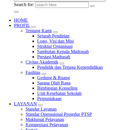
Search for:
HOME
PROFIL
Tentang Kami
Sejarah Pendirian
Logo, Visi dan Misi
Struktur Organisasi
Sambutan Kepala Madrasah
Prestasi Madrasah
Civitas Akademik
Pendidik dan Tenaga Kependidikan
Fasilitas
Gedung & Ruang
Sarana Olah Raga
Bimbingan Konseling
Unit Kesehatan Sekolah
Perpustakaan
LAYANAN
Standar Layanan
Standar Operasional Prosedur PTSP
Maklumat Pelayanan
Kompensasi Pelayanan
Survei