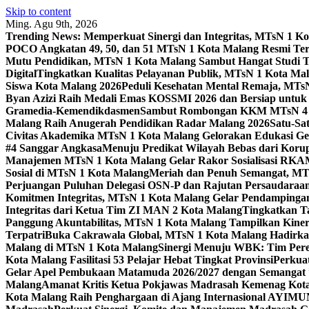
Skip to content
Ming. Agu 9th, 2026
Trending News:
Memperkuat Sinergi dan Integritas, MTsN 1 
POCO Angkatan 49, 50, dan 51 MTsN 1 Kota Malang Resmi Te
Mutu Pendidikan, MTsN 1 Kota Malang Sambut Hangat Studi 
Digital
Tingkatkan Kualitas Pelayanan Publik, MTsN 1 Kota Malan
Siswa Kota Malang 2026
Peduli Kesehatan Mental Remaja, MTsN 
Byan Azizi Raih Medali Emas KOSSMI 2026 dan Bersiap untuk
Gramedia-Kemendikdasmen
Sambut Rombongan KKM MTsN 4 Si
Malang Raih Anugerah Pendidikan Radar Malang 2026
Satu-Sa
Civitas Akademika MTsN 1 Kota Malang Gelorakan Edukasi 
#4 Sanggar Angkasa
Menuju Predikat Wilayah Bebas dari Korup
Manajemen MTsN 1 Kota Malang Gelar Rakor Sosialisasi RK
Sosial di MTsN 1 Kota Malang
Meriah dan Penuh Semangat, MT
Perjuangan Puluhan Delegasi OSN-P dan Rajutan Persaudaraan
Komitmen Integritas, MTsN 1 Kota Malang Gelar Pendampinga
Integritas dari Ketua Tim ZI MAN 2 Kota Malang
Tingkatkan Ta
Panggung Akuntabilitas, MTsN 1 Kota Malang Tampilkan Kiner
Terpatri
Buka Cakrawala Global, MTsN 1 Kota Malang Hadirkan
Malang di MTsN 1 Kota Malang
Sinergi Menuju WBK: Tim Pere
Kota Malang Fasilitasi 53 Pelajar Hebat Tingkat Provinsi
Perkua
Gelar Apel Pembukaan Matamuda 2026/2027 dengan Semangat 
Malang
Amanat Kritis Ketua Pokjawas Madrasah Kemenag Kota 
Kota Malang Raih Penghargaan di Ajang Internasional AYIMU