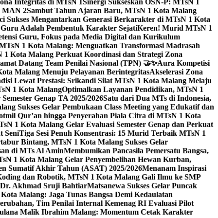
na Integritas di MTsN 1
Sinergi Sukseskan OSN-P: MTsN 1
IM MAN 2
Sambut Tahun Ajaran Baru, MTsN 1 Kota Malang
ci Sukses Mengantarkan Generasi Berkarakter di MTsN 1 Kota
 Guru Adalah Pembentuk Karakter Sejati
Keren! Murid MTsN 1
ensi Guru, Fokus pada Media Digital dan Kurikulum
i MTsN 1 Kota Malang: Menguatkan Transformasi Madrasah
1 Kota Malang Perkuat Koordinasi dan Strategi Zona
amat Datang Team Penilai Nasional (TPN) 🤝✨
Aura Kompetisi
ta Malang Menuju Pelayanan Berintegritas
Akselerasi Zona
isi Lewat Prestasi: Srikandi Silat MTsN 1 Kota Malang Melaju
TsN 1 Kota Malang
Optimalkan Layanan Pendidikan, MTsN 1
r Semester Genap TA 2025/2026
Satu dari Dua MTs di Indonesia,
ng Sukses Gelar Pembukaan Class Meeting yang Edukatif dan
hotmil Qur’an hingga Penyerahan Piala Citra di MTsN 1 Kota
MTsN 1 Kota Malang Gelar Evaluasi Semester Genap dan Perkuat
 Seni
Tiga Sesi Penuh Konsentrasi: 15 Murid Terbaik MTsN 1
tabur Bintang, MTsN 1 Kota Malang Sukses Gelar
san di MTs Al Amin
Membumikan Pancasila Pemersatu Bangsa,
sN 1 Kota Malang Gelar Penyembelihan Hewan Kurban,
en Sumatif Akhir Tahun (ASAT) 2025/2026
Menanam Inspirasi
 Koding dan Robotik, MTsN 1 Kota Malang Gali Ilmu ke SMP
 Dr. Akhmad Sruji Bahtiar
Matsanewa Sukses Gelar Puncak
Kota Malang: Jaga Tunas Bangsa Demi Kedaulatan
rubahan, Tim Penilai Internal Kemenag RI Evaluasi Pilot
aulana Malik Ibrahim Malang: Momentum Cetak Karakter