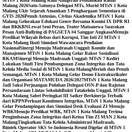
MTsN 1 Kota Malang Raih Anugerah Pendidikan Radar
Malang 2026
Satu-Satunya Delegasi MTs, Murid MTsN 1 Kota
Malang Ukir Sejarah Amankan 3 Penghargaan Sementara di
GYIS 2026
Penuh Antusias, Civitas Akademika MTsN 1 Kota
Malang Gelorakan Edukasi Genre Bersama Komisi IX DPR RI
dan BKKBN
Lewat Seni Peran, Teater Matsanewa Suarakan
Pesan Anti-Bullying di PAGSETA #4 Sanggar Angkasa
Menuju
Predikat Wilayah Bebas dari Korupsi, Tim Inti ZI MTsN 1
Kota Malang Ikuti Simulasi Wawancara Penilaian
Nasional
Sinergi Menuju Madrasah Unggul: Komite dan
Manajemen MTsN 1 Kota Malang Gelar Rakor Sosialisasi
RKAM
Sinergi Menuju Madrasah Unggul: MTsN 7 Kediri
Lakukan Studi Tiru Pembangunan Zona Integritas dan Tata
Kelola Media Sosial di MTsN 1 Kota Malang
Meriah dan Penuh
Semangat, MTsN 1 Kota Malang Gelar Demo Ekstrakurikuler
dan Organisasi MATAMUDA 2026/2027
MTsN 1 Kota Malang
Jadi Saksi Perjuangan Puluhan Delegasi OSN-P dan Rajutan
Persaudaraan Lintas Sekolah
Bukti Tatakelola Unggul, MTsN 1
Kota Malang Sabet Peringkat III Satker Berkinerja Terbaik
dari KPPN
Perkuat Komitmen Integritas, MTsN 1 Kota Malang
Gelar Pendampingan dan Simulasi Desk Evaluasi ZI Menuju
WBK
Menuju Predikat WBK, MTsN 1 Kota Malang Terima
Pengimbasan Zona Integritas dari Ketua Tim ZI MAN 2 Kota
Malang
Tingkatkan Tata Kelola Administrasi Madrasah,
Bimtek Operator SKS Se-Indonesia Resmi Digelar di MTsN 1