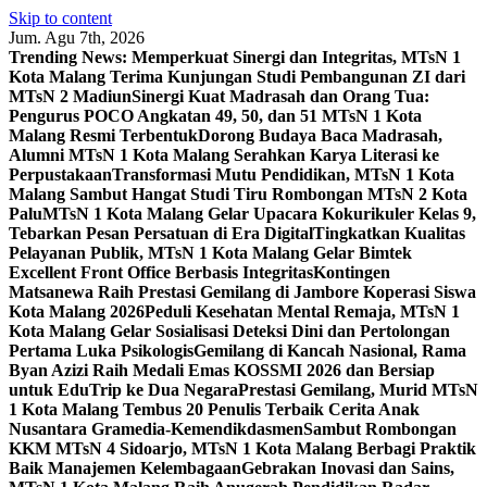
Skip to content
Jum. Agu 7th, 2026
Trending News:
Memperkuat Sinergi dan Integritas, MTsN 1
Kota Malang Terima Kunjungan Studi Pembangunan ZI dari
MTsN 2 Madiun
Sinergi Kuat Madrasah dan Orang Tua:
Pengurus POCO Angkatan 49, 50, dan 51 MTsN 1 Kota
Malang Resmi Terbentuk
Dorong Budaya Baca Madrasah,
Alumni MTsN 1 Kota Malang Serahkan Karya Literasi ke
Perpustakaan
Transformasi Mutu Pendidikan, MTsN 1 Kota
Malang Sambut Hangat Studi Tiru Rombongan MTsN 2 Kota
Palu
MTsN 1 Kota Malang Gelar Upacara Kokurikuler Kelas 9,
Tebarkan Pesan Persatuan di Era Digital
Tingkatkan Kualitas
Pelayanan Publik, MTsN 1 Kota Malang Gelar Bimtek
Excellent Front Office Berbasis Integritas
Kontingen
Matsanewa Raih Prestasi Gemilang di Jambore Koperasi Siswa
Kota Malang 2026
Peduli Kesehatan Mental Remaja, MTsN 1
Kota Malang Gelar Sosialisasi Deteksi Dini dan Pertolongan
Pertama Luka Psikologis
Gemilang di Kancah Nasional, Rama
Byan Azizi Raih Medali Emas KOSSMI 2026 dan Bersiap
untuk EduTrip ke Dua Negara
Prestasi Gemilang, Murid MTsN
1 Kota Malang Tembus 20 Penulis Terbaik Cerita Anak
Nusantara Gramedia-Kemendikdasmen
Sambut Rombongan
KKM MTsN 4 Sidoarjo, MTsN 1 Kota Malang Berbagi Praktik
Baik Manajemen Kelembagaan
Gebrakan Inovasi dan Sains,