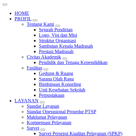
HOME
PROFIL
Tentang Kami
Sejarah Pendirian
Logo, Visi dan Misi
Struktur Organisasi
Sambutan Kepala Madrasah
Prestasi Madrasah
Civitas Akademik
Pendidik dan Tenaga Kependidikan
Fasilitas
Gedung & Ruang
Sarana Olah Raga
Bimbingan Konseling
Unit Kesehatan Sekolah
Perpustakaan
LAYANAN
Standar Layanan
Standar Operasional Prosedur PTSP
Maklumat Pelayanan
Kompensasi Pelayanan
Survei
Survei Persepsi Kualitas Pelayanan (SPKP)