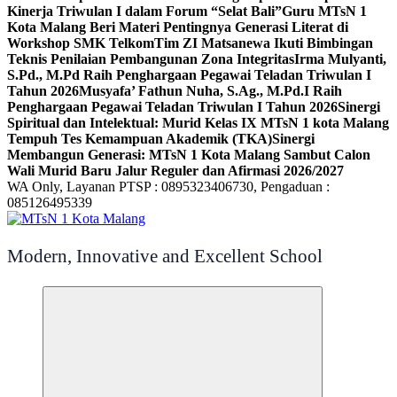
Kinerja Triwulan I dalam Forum “Selat Bali”
Guru MTsN 1
Kota Malang Beri Materi Pentingnya Generasi Literat di
Workshop SMK Telkom
Tim ZI Matsanewa Ikuti Bimbingan
Teknis Penilaian Pembangunan Zona Integritas
Irma Mulyanti,
S.Pd., M.Pd Raih Penghargaan Pegawai Teladan Triwulan I
Tahun 2026
Musyafa’ Fathun Nuha, S.Ag., M.Pd.I Raih
Penghargaan Pegawai Teladan Triwulan I Tahun 2026
Sinergi
Spiritual dan Intelektual: Murid Kelas IX MTsN 1 kota Malang
Tempuh Tes Kemampuan Akademik (TKA)
Sinergi
Membangun Generasi: MTsN 1 Kota Malang Sambut Calon
Wali Murid Baru Jalur Reguler dan Afirmasi 2026/2027
WA Only, Layanan PTSP : 0895323406730, Pengaduan :
085126495339
Modern, Innovative and Excellent School