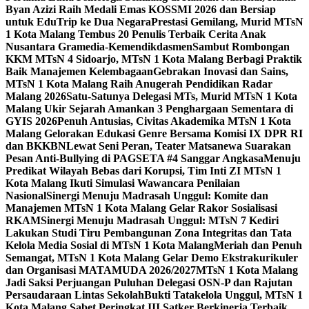
Byan Azizi Raih Medali Emas KOSSMI 2026 dan Bersiap
untuk EduTrip ke Dua Negara
Prestasi Gemilang, Murid MTsN
1 Kota Malang Tembus 20 Penulis Terbaik Cerita Anak
Nusantara Gramedia-Kemendikdasmen
Sambut Rombongan
KKM MTsN 4 Sidoarjo, MTsN 1 Kota Malang Berbagi Praktik
Baik Manajemen Kelembagaan
Gebrakan Inovasi dan Sains,
MTsN 1 Kota Malang Raih Anugerah Pendidikan Radar
Malang 2026
Satu-Satunya Delegasi MTs, Murid MTsN 1 Kota
Malang Ukir Sejarah Amankan 3 Penghargaan Sementara di
GYIS 2026
Penuh Antusias, Civitas Akademika MTsN 1 Kota
Malang Gelorakan Edukasi Genre Bersama Komisi IX DPR RI
dan BKKBN
Lewat Seni Peran, Teater Matsanewa Suarakan
Pesan Anti-Bullying di PAGSETA #4 Sanggar Angkasa
Menuju
Predikat Wilayah Bebas dari Korupsi, Tim Inti ZI MTsN 1
Kota Malang Ikuti Simulasi Wawancara Penilaian
Nasional
Sinergi Menuju Madrasah Unggul: Komite dan
Manajemen MTsN 1 Kota Malang Gelar Rakor Sosialisasi
RKAM
Sinergi Menuju Madrasah Unggul: MTsN 7 Kediri
Lakukan Studi Tiru Pembangunan Zona Integritas dan Tata
Kelola Media Sosial di MTsN 1 Kota Malang
Meriah dan Penuh
Semangat, MTsN 1 Kota Malang Gelar Demo Ekstrakurikuler
dan Organisasi MATAMUDA 2026/2027
MTsN 1 Kota Malang
Jadi Saksi Perjuangan Puluhan Delegasi OSN-P dan Rajutan
Persaudaraan Lintas Sekolah
Bukti Tatakelola Unggul, MTsN 1
Kota Malang Sabet Peringkat III Satker Berkinerja Terbaik