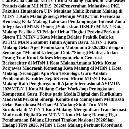
Cakrawala Global, MTsN 1 Kota Malang Hadirkan Mahasiswi
Prancis dalam M.I.N.D.S. 2026
Penyerahan Mahasiswa PKL
Fakultas Humaniora UIN Maulana Malik Ibrahim Malang di
MTsN 1 Kota Malang
Sinergi Menuju WBK: Tim Perencana
Kemenag Kota Malang Lakukan Pendampingan Intensif Zona
Integritas di MTsN 1
Sinergi Sukseskan OSN-P: MTsN 1 Kota
Malang Fasilitasi 53 Pelajar Hebat Tingkat Provinsi
Perkuat
Sistem TI, MTsN 1 Kota Malang Belajar Praktik Baik ke
P3TIM MAN 2
Sambut Tahun Ajaran Baru, MTsN 1 Kota
Malang Gelar Apel Pembukaan Matamuda 2026/2027 dengan
Semangat “Mendidik dengan Cinta”
Sinergi Madrasah dan
Orang Tua: Kunci Sukses Mengantarkan Generasi
Berkarakter di MTsN 1 Kota Malang
Amanat Kritis Ketua
Pokjawas Madrasah Kemenag Kota Malang di MTsN 1 Kota
Malang: Secanggih Apa Pun Teknologi, Guru Adalah
Pembentuk Karakter Sejati
Keren! Murid MTsN 1 Kota
Malang Raih Penghargaan di Ajang Internasional AYIMUN
2026
MTsN 1 Kota Malang Gelar Workshop Peningkatan
Kompetensi Guru, Fokus pada Media Digital dan Kurikulum
Madrasah
Perkuat Sinergi, Komite dan Manajemen Madrasah
Gelar Koordinasi Ma’had Al-Madany
Studi Tiru MIN
Surakarta di MTsN 1 Kota Malang: Menguatkan Transformasi
Madrasah Digital
Guru MTsN 1 Kota Malang Borong Tiga
Penghargaan Bidang Literasi Tingkat Nasional 2026
Siap
Hadapi TPN 2026, MTsN 1 Kota Malang Perkuat Koordinasi