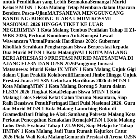
untuk Pendidikan yang Lebih Bermakna
Semangat Murid
Kelas 9 MTsN 1 Kota Malang Tetap Membara dalam Upacara
Bendera Pasca-Ujian
MATSANEWA MENGGUNCANG
BANDUNG: BORONG JUARA UMUM KOSSMI
NASIONAL 2026 HINGGA TIKET KE LUAR
NEGERI
MTsN 1 Kota Malang Tembus Penilaian Tahap II ZI-
WBK 2026, Perkuat Komitmen Anti-Korupsi Lewat
Wawancara Virtual
Puncak Hardiknas 2026: Gubernur
Khofifah Serahkan Penghargaan Siswa Berprestasi kepada
Dua Murid MTsN 1 Kota Malang
WALI KOTA MALANG
BERI APRESIASI 9 PRESTASI MURID MATSANEWA DI
AJANG FLS3N DAN O2SN 2026
Panggung Inovasi
Matsanewa: Murid Kelas IX MTsN 1 Kota Malang Unjuk Gigi
dalam Ujian Praktik Kolaboratif
Harmoni Jimbe Hingga Unjuk
Prestasi Juara FLS3N Getarkan Hardiknas 2026 di MTsN 1
Kota Malang
MTsN 1 Kota Malang Borong 5 Juara dalam
FLS3N 2026 Tingkat Kota
Delapan Siswa MTsN 1 Kota
Malang Lolos Seleksi Ketat Calon Taruna Nusantara, Siap
Raih Beasiswa Penuh
Peringati Hari Puisi Nasional 2026, Guru
dan Murid MTsN 1 Kota Malang Launching Buku di
Gramedia
Dari Dialog ke Aksi: Sambang Polresta Malang Kota
Perkuat Pencegahan Kenakalan Remaja
MTsN 1 Kota Malang
Lolos Desk Evaluasi Tahap I ZI-WBK, Siap Melaju ke Tahap
II
MTsN 1 Kota Malang Jadi Tuan Rumah Kejurkot Catur
2026 Piala Wali Kota Malang
Gemuruh Prestasi di Arena O2SN