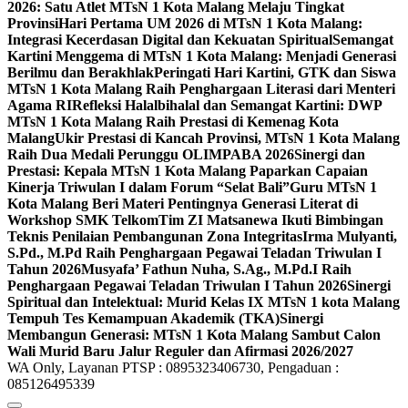
2026: Satu Atlet MTsN 1 Kota Malang Melaju Tingkat
Provinsi
Hari Pertama UM 2026 di MTsN 1 Kota Malang:
Integrasi Kecerdasan Digital dan Kekuatan Spiritual
Semangat
Kartini Menggema di MTsN 1 Kota Malang: Menjadi Generasi
Berilmu dan Berakhlak
Peringati Hari Kartini, GTK dan Siswa
MTsN 1 Kota Malang Raih Penghargaan Literasi dari Menteri
Agama RI
Refleksi Halalbihalal dan Semangat Kartini: DWP
MTsN 1 Kota Malang Raih Prestasi di Kemenag Kota
Malang
Ukir Prestasi di Kancah Provinsi, MTsN 1 Kota Malang
Raih Dua Medali Perunggu OLIMPABA 2026
Sinergi dan
Prestasi: Kepala MTsN 1 Kota Malang Paparkan Capaian
Kinerja Triwulan I dalam Forum “Selat Bali”
Guru MTsN 1
Kota Malang Beri Materi Pentingnya Generasi Literat di
Workshop SMK Telkom
Tim ZI Matsanewa Ikuti Bimbingan
Teknis Penilaian Pembangunan Zona Integritas
Irma Mulyanti,
S.Pd., M.Pd Raih Penghargaan Pegawai Teladan Triwulan I
Tahun 2026
Musyafa’ Fathun Nuha, S.Ag., M.Pd.I Raih
Penghargaan Pegawai Teladan Triwulan I Tahun 2026
Sinergi
Spiritual dan Intelektual: Murid Kelas IX MTsN 1 kota Malang
Tempuh Tes Kemampuan Akademik (TKA)
Sinergi
Membangun Generasi: MTsN 1 Kota Malang Sambut Calon
Wali Murid Baru Jalur Reguler dan Afirmasi 2026/2027
WA Only, Layanan PTSP : 0895323406730, Pengaduan :
085126495339