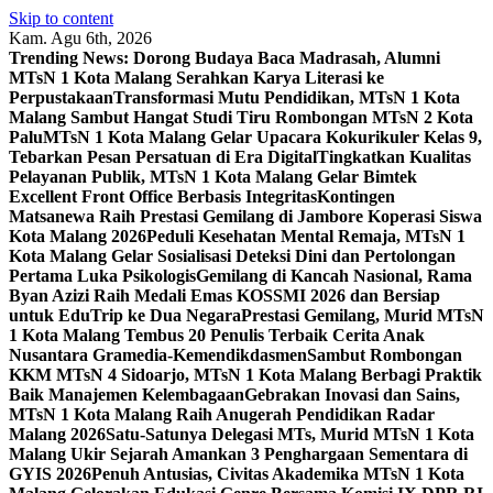
Skip to content
Kam. Agu 6th, 2026
Trending News:
Dorong Budaya Baca Madrasah, Alumni
MTsN 1 Kota Malang Serahkan Karya Literasi ke
Perpustakaan
Transformasi Mutu Pendidikan, MTsN 1 Kota
Malang Sambut Hangat Studi Tiru Rombongan MTsN 2 Kota
Palu
MTsN 1 Kota Malang Gelar Upacara Kokurikuler Kelas 9,
Tebarkan Pesan Persatuan di Era Digital
Tingkatkan Kualitas
Pelayanan Publik, MTsN 1 Kota Malang Gelar Bimtek
Excellent Front Office Berbasis Integritas
Kontingen
Matsanewa Raih Prestasi Gemilang di Jambore Koperasi Siswa
Kota Malang 2026
Peduli Kesehatan Mental Remaja, MTsN 1
Kota Malang Gelar Sosialisasi Deteksi Dini dan Pertolongan
Pertama Luka Psikologis
Gemilang di Kancah Nasional, Rama
Byan Azizi Raih Medali Emas KOSSMI 2026 dan Bersiap
untuk EduTrip ke Dua Negara
Prestasi Gemilang, Murid MTsN
1 Kota Malang Tembus 20 Penulis Terbaik Cerita Anak
Nusantara Gramedia-Kemendikdasmen
Sambut Rombongan
KKM MTsN 4 Sidoarjo, MTsN 1 Kota Malang Berbagi Praktik
Baik Manajemen Kelembagaan
Gebrakan Inovasi dan Sains,
MTsN 1 Kota Malang Raih Anugerah Pendidikan Radar
Malang 2026
Satu-Satunya Delegasi MTs, Murid MTsN 1 Kota
Malang Ukir Sejarah Amankan 3 Penghargaan Sementara di
GYIS 2026
Penuh Antusias, Civitas Akademika MTsN 1 Kota