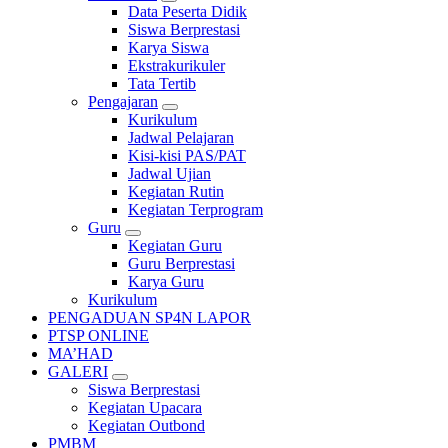
Data Peserta Didik
Siswa Berprestasi
Karya Siswa
Ekstrakurikuler
Tata Tertib
Pengajaran
Kurikulum
Jadwal Pelajaran
Kisi-kisi PAS/PAT
Jadwal Ujian
Kegiatan Rutin
Kegiatan Terprogram
Guru
Kegiatan Guru
Guru Berprestasi
Karya Guru
Kurikulum
PENGADUAN SP4N LAPOR
PTSP ONLINE
MA’HAD
GALERI
Siswa Berprestasi
Kegiatan Upacara
Kegiatan Outbond
PMBM