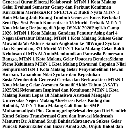
Generasi Qurani
Sinergi Kolaborasi: MTsN 1 Kota Malang
Gelar Evaluasi Semester Genap dan Perkuat Komitmen
Kurikulum Merdeka
ART SPECTA 2: Bukti Nyata MTsN 1
Kota Malang Jadi Ruang Tumbuh Generasi Emas Berbakat
Seni
Tiga Sesi Penuh Konsentrasi: 15 Murid Terbaik MTsN 1
Kota Malang Berjuang di Ajang OSN-K 2026
English Camp
2026, MTsN 1 Kota Malang Gandeng Penutur Asing dari 4
Negara
Bertabur Bintang, MTsN 1 Kota Malang Sukses Gelar
Muwadda’ah Akhiris Sanah Angkatan ke-48
Wujud Syukur
dan Kepedulian, 371 Murid MTsN 1 Kota Malang Gelar Bakti
Kelulusan di MTs Al Amin
Membumikan Pancasila Pemersatu
Bangsa, MTsN 1 Kota Malang Gelar Upacara Bendera
Sidang
Pleno Kelulusan MTsN 1 Kota Malang Diwarnai Capaian Nilai
Sempurna
MTsN 1 Kota Malang Gelar Penyembelihan Hewan
Kurban, Tanamkan Nilai Syukur dan Kepedulian
Sosial
Membentuk Generasi Cerdas dan Berkarakter: MTsN 1
Kota Malang Gelar Asesmen Sumatif Akhir Tahun (ASAT)
2025/2026
Menanam Inspirasi dan Ketulusan: MTsN 1 Kota
Malang Resmi Lepas 18 Mahasiswa Asistensi Mengajar
Universitas Negeri Malang
Akselerasi Kelas Koding dan
Robotik, MTsN 1 Kota Malang Gali Ilmu ke SMP
Muhammadiyah Plus Gunungpring
Selesai dengan Diri Sendiri:
Kunci Sukses Transformasi Guru dan Inovasi Madrasah
Menurut Dr. Akhmad Sruji Bahtiar
Matsanewa Sukses Gelar
Puncak Kokurikuler dan Bazar Amal 2026, Unjuk Bakat dan