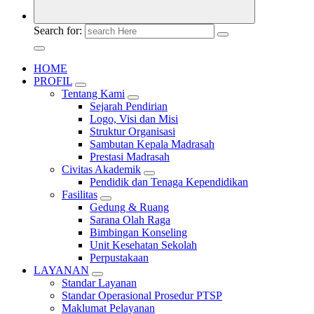
Search for:
HOME
PROFIL
Tentang Kami
Sejarah Pendirian
Logo, Visi dan Misi
Struktur Organisasi
Sambutan Kepala Madrasah
Prestasi Madrasah
Civitas Akademik
Pendidik dan Tenaga Kependidikan
Fasilitas
Gedung & Ruang
Sarana Olah Raga
Bimbingan Konseling
Unit Kesehatan Sekolah
Perpustakaan
LAYANAN
Standar Layanan
Standar Operasional Prosedur PTSP
Maklumat Pelayanan