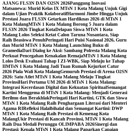
AJANG FLS3N DAN O2SN 2026
Panggung Inovasi
Matsanewa: Murid Kelas IX MTsN 1 Kota Malang Unjuk Gigi
dalam Ujian Praktik Kolaboratif
Harmoni Jimbe Hingga Unjuk
Prestasi Juara FLS3N Getarkan Hardiknas 2026 di MTsN 1
Kota Malang
MTsN 1 Kota Malang Borong 5 Juara dalam
FLS3N 2026 Tingkat Kota
Delapan Siswa MTsN 1 Kota
Malang Lolos Seleksi Ketat Calon Taruna Nusantara, Siap
Raih Beasiswa Penuh
Peringati Hari Puisi Nasional 2026, Guru
dan Murid MTsN 1 Kota Malang Launching Buku di
Gramedia
Dari Dialog ke Aksi: Sambang Polresta Malang Kota
Perkuat Pencegahan Kenakalan Remaja
MTsN 1 Kota Malang
Lolos Desk Evaluasi Tahap I ZI-WBK, Siap Melaju ke Tahap
II
MTsN 1 Kota Malang Jadi Tuan Rumah Kejurkot Catur
2026 Piala Wali Kota Malang
Gemuruh Prestasi di Arena O2SN
2026: Satu Atlet MTsN 1 Kota Malang Melaju Tingkat
Provinsi
Hari Pertama UM 2026 di MTsN 1 Kota Malang:
Integrasi Kecerdasan Digital dan Kekuatan Spiritual
Semangat
Kartini Menggema di MTsN 1 Kota Malang: Menjadi Generasi
Berilmu dan Berakhlak
Peringati Hari Kartini, GTK dan Siswa
MTsN 1 Kota Malang Raih Penghargaan Literasi dari Menteri
Agama RI
Refleksi Halalbihalal dan Semangat Kartini: DWP
MTsN 1 Kota Malang Raih Prestasi di Kemenag Kota
Malang
Ukir Prestasi di Kancah Provinsi, MTsN 1 Kota Malang
Raih Dua Medali Perunggu OLIMPABA 2026
Sinergi dan
Prestasi: Kepala MTsN 1 Kota Malang Paparkan Capaian