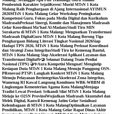
Pembentuk Karakter Sejati
Keren! Murid MTsN 1 Kota
Malang Raih Penghargaan di Ajang Internasional AYIMUN
2026
MTsN 1 Kota Malang Gelar Workshop Peningkatan
Kompetensi Guru, Fokus pada Media Digital dan Kurikulum
Madrasah
Perkuat Sinergi, Komite dan Manajemen Madrasah
Gelar Koordinasi Ma’had Al-Madany
Studi Tiru MIN
Surakarta di MTsN 1 Kota Malang: Menguatkan Transformasi
Madrasah Digital
Guru MTsN 1 Kota Malang Borong Tiga
Penghargaan Bidang Literasi Tingkat Nasional 2026
Siap
Hadapi TPN 2026, MTsN 1 Kota Malang Perkuat Koordinasi
dan Strategi Zona Integritas
Studi Tiru ke Kemenag Bantul,
MTsN 1 Kota Malang Siap Akselerasi Aplikasi Layanan dan
Transformasi Digital
✨🤝 Selamat Datang Team Penilai
Nasional (TPN) 🤝✨
Aura Kompetisi Menguat! Mengintip
Kesiapan Duta MTsN 1 Kota Malang Menuju Panggung OSN-
P
Renovasi PTSP: Langkah Konkret MTsN 1 Kota Malang
Menuju Pelayanan Berintegritas
Akselerasi Zona Integritas,
Wamenag RI Kawal Langsung Komitmen WBK-WBBM di
Lingkungan Kementerian Agama Kota Malang
Menjaga
Tradisi Lewat Prestasi: Srikandi Silat MTsN 1 Kota Malang
Melaju ke O2SN Provinsi
Wujudkan Madrasah Akuntabel dan
Melek Digital, Kanwil Kemenag Jatim Gelar Sosialisasi
Kelembagaan di MTsN 1 Kota Malang
Optimalkan Layanan
Pendidikan, MTsN 1 Kota Malang Gelar Rapat Dinas Akhir