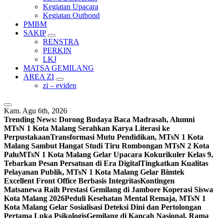
Kegiatan Upacara
Kegiatan Outbond
PMBM
SAKIP
RENSTRA
PERKIN
LKJ
MATSA GEMILANG
AREA ZI
zi – eviden
Kam. Agu 6th, 2026
Trending News:
Dorong Budaya Baca Madrasah, Alumni
MTsN 1 Kota Malang Serahkan Karya Literasi ke
Perpustakaan
Transformasi Mutu Pendidikan, MTsN 1 Kota
Malang Sambut Hangat Studi Tiru Rombongan MTsN 2 Kota
Palu
MTsN 1 Kota Malang Gelar Upacara Kokurikuler Kelas 9,
Tebarkan Pesan Persatuan di Era Digital
Tingkatkan Kualitas
Pelayanan Publik, MTsN 1 Kota Malang Gelar Bimtek
Excellent Front Office Berbasis Integritas
Kontingen
Matsanewa Raih Prestasi Gemilang di Jambore Koperasi Siswa
Kota Malang 2026
Peduli Kesehatan Mental Remaja, MTsN 1
Kota Malang Gelar Sosialisasi Deteksi Dini dan Pertolongan
Pertama Luka Psikologis
Gemilang di Kancah Nasional, Rama