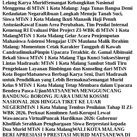
Lelang Karya Murid
Semangat Kebangkitan Nasional
Menggema di MTsN 1 Kota Malang: Jaga Tunas Bangsa Demi
Kedaulatan Negara
Ribuan Langkah Menuju Tanah Suci,
Siswa MTsN 1 Kota Malang Ikuti Manasik Haji Penuh
Antusias
Kawal Enam Area Perubahan, Tim Penilai Internal
Kemenag RI Evaluasi Pilot Project ZI-WBK di MTsN 1 Kota
Malang
MTsN 1 Kota Malang Gelar Acara Penjemputan
Mahasiswa Asistensi Mengajar UIN Maulana Malik Ibrahim
Malang: Momentum Cetak Karakter Tangguh di Kawah
Candradimuka
Pimpin Upacara Terakhir, dr. Gamal Albinsaid
Bekali Siswa MTsN 1 Kota Malang Tiga Kunci Sukses
Sinergi
Lintas Madrasah: MTsN 1 Kota Malang Sambut Studi Tiru
Pengelolaan Layanan Bimbingan dan Konseling dari MTsN
Kota Bogor
Matsanewa Berbagi Karya Seni, Dari Madrasah
untuk Pendidikan yang Lebih Bermakna
Semangat Murid
Kelas 9 MTsN 1 Kota Malang Tetap Membara dalam Upacara
Bendera Pasca-Ujian
MATSANEWA MENGGUNCANG
BANDUNG: BORONG JUARA UMUM KOSSMI
NASIONAL 2026 HINGGA TIKET KE LUAR
NEGERI
MTsN 1 Kota Malang Tembus Penilaian Tahap II ZI-
WBK 2026, Perkuat Komitmen Anti-Korupsi Lewat
Wawancara Virtual
Puncak Hardiknas 2026: Gubernur
Khofifah Serahkan Penghargaan Siswa Berprestasi kepada
Dua Murid MTsN 1 Kota Malang
WALI KOTA MALANG
BERI APRESIASI 9 PRESTASI MURID MATSANEWA DI