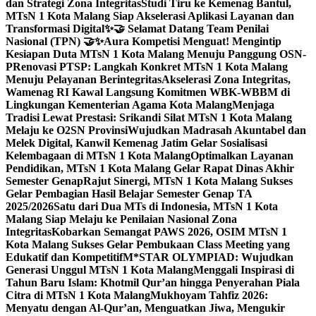
dan Strategi Zona Integritas
Studi Tiru ke Kemenag Bantul,
MTsN 1 Kota Malang Siap Akselerasi Aplikasi Layanan dan
Transformasi Digital
✨🤝 Selamat Datang Team Penilai
Nasional (TPN) 🤝✨
Aura Kompetisi Menguat! Mengintip
Kesiapan Duta MTsN 1 Kota Malang Menuju Panggung OSN-
P
Renovasi PTSP: Langkah Konkret MTsN 1 Kota Malang
Menuju Pelayanan Berintegritas
Akselerasi Zona Integritas,
Wamenag RI Kawal Langsung Komitmen WBK-WBBM di
Lingkungan Kementerian Agama Kota Malang
Menjaga
Tradisi Lewat Prestasi: Srikandi Silat MTsN 1 Kota Malang
Melaju ke O2SN Provinsi
Wujudkan Madrasah Akuntabel dan
Melek Digital, Kanwil Kemenag Jatim Gelar Sosialisasi
Kelembagaan di MTsN 1 Kota Malang
Optimalkan Layanan
Pendidikan, MTsN 1 Kota Malang Gelar Rapat Dinas Akhir
Semester Genap
Rajut Sinergi, MTsN 1 Kota Malang Sukses
Gelar Pembagian Hasil Belajar Semester Genap TA
2025/2026
Satu dari Dua MTs di Indonesia, MTsN 1 Kota
Malang Siap Melaju ke Penilaian Nasional Zona
Integritas
Kobarkan Semangat PAWS 2026, OSIM MTsN 1
Kota Malang Sukses Gelar Pembukaan Class Meeting yang
Edukatif dan Kompetitif
M*STAR OLYMPIAD: Wujudkan
Generasi Unggul MTsN 1 Kota Malang
Menggali Inspirasi di
Tahun Baru Islam: Khotmil Qur’an hingga Penyerahan Piala
Citra di MTsN 1 Kota Malang
Mukhoyam Tahfiz 2026:
Menyatu dengan Al-Qur’an, Menguatkan Jiwa, Mengukir