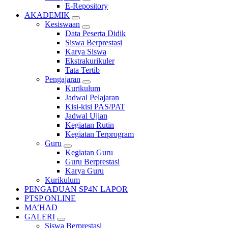
E-Repository
AKADEMIK
Kesiswaan
Data Peserta Didik
Siswa Berprestasi
Karya Siswa
Ekstrakurikuler
Tata Tertib
Pengajaran
Kurikulum
Jadwal Pelajaran
Kisi-kisi PAS/PAT
Jadwal Ujian
Kegiatan Rutin
Kegiatan Terprogram
Guru
Kegiatan Guru
Guru Berprestasi
Karya Guru
Kurikulum
PENGADUAN SP4N LAPOR
PTSP ONLINE
MA’HAD
GALERI
Siswa Berprestasi