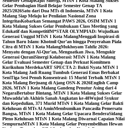
Semester Genap
Rajut Sinergi, MTsN 1 Kota Malang Sukses
Gelar Pembagian Hasil Belajar Semester Genap TA
2025/2026
Satu dari Dua MTs di Indonesia, MTsN 1 Kota
Malang Siap Melaju ke Penilaian Nasional Zona
Integritas
Kobarkan Semangat PAWS 2026, OSIM MTsN 1
Kota Malang Sukses Gelar Pembukaan Class Meeting yang
Edukatif dan Kompetitif
M*STAR OLYMPIAD: Wujudkan
Generasi Unggul MTsN 1 Kota Malang
Menggali Inspirasi di
Tahun Baru Islam: Khotmil Qur’an hingga Penyerahan Piala
Citra di MTsN 1 Kota Malang
Mukhoyam Tahfiz 2026:
Menyatu dengan Al-Qur’an, Menguatkan Jiwa, Mengukir
Generasi Qurani
Sinergi Kolaborasi: MTsN 1 Kota Malang
Gelar Evaluasi Semester Genap dan Perkuat Komitmen
Kurikulum Merdeka
ART SPECTA 2: Bukti Nyata MTsN 1
Kota Malang Jadi Ruang Tumbuh Generasi Emas Berbakat
Seni
Tiga Sesi Penuh Konsentrasi: 15 Murid Terbaik MTsN 1
Kota Malang Berjuang di Ajang OSN-K 2026
English Camp
2026, MTsN 1 Kota Malang Gandeng Penutur Asing dari 4
Negara
Bertabur Bintang, MTsN 1 Kota Malang Sukses Gelar
Muwadda’ah Akhiris Sanah Angkatan ke-48
Wujud Syukur
dan Kepedulian, 371 Murid MTsN 1 Kota Malang Gelar Bakti
Kelulusan di MTs Al Amin
Membumikan Pancasila Pemersatu
Bangsa, MTsN 1 Kota Malang Gelar Upacara Bendera
Sidang
Pleno Kelulusan MTsN 1 Kota Malang Diwarnai Capaian Nilai
Sempurna
MTsN 1 Kota Malang Gelar Penyembelihan Hewan