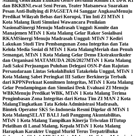
Malang Gelorakan Edukasi Genre Bersama Komisi IX DPR RI
dan BKKBN
Lewat Seni Peran, Teater Matsanewa Suarakan
Pesan Anti-Bullying di PAGSETA #4 Sanggar Angkasa
Menuju
Predikat Wilayah Bebas dari Korupsi, Tim Inti ZI MTsN 1
Kota Malang Ikuti Simulasi Wawancara Penilaian
Nasional
Sinergi Menuju Madrasah Unggul: Komite dan
Manajemen MTsN 1 Kota Malang Gelar Rakor Sosialisasi
RKAM
Sinergi Menuju Madrasah Unggul: MTsN 7 Kediri
Lakukan Studi Tiru Pembangunan Zona Integritas dan Tata
Kelola Media Sosial di MTsN 1 Kota Malang
Meriah dan Penuh
Semangat, MTsN 1 Kota Malang Gelar Demo Ekstrakurikuler
dan Organisasi MATAMUDA 2026/2027
MTsN 1 Kota Malang
Jadi Saksi Perjuangan Puluhan Delegasi OSN-P dan Rajutan
Persaudaraan Lintas Sekolah
Bukti Tatakelola Unggul, MTsN 1
Kota Malang Sabet Peringkat III Satker Berkinerja Terbaik
dari KPPN
Perkuat Komitmen Integritas, MTsN 1 Kota Malang
Gelar Pendampingan dan Simulasi Desk Evaluasi ZI Menuju
WBK
Menuju Predikat WBK, MTsN 1 Kota Malang Terima
Pengimbasan Zona Integritas dari Ketua Tim ZI MAN 2 Kota
Malang
Tingkatkan Tata Kelola Administrasi Madrasah,
Bimtek Operator SKS Se-Indonesia Resmi Digelar di MTsN 1
Kota Malang
SELAT BALI Jadi Panggung Akuntabilitas,
MTsN 1 Kota Malang Tampilkan Kinerja Triwulan II
Tutup
Pelatihan di Lanal Malang, Kepala MTsN 1 Kota Malang
Harapkan Karakter Unggul Murid Terus Terpatri
Buka