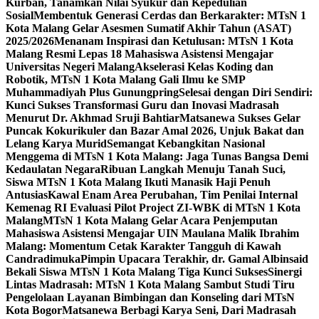
Kurban, Tanamkan Nilai Syukur dan Kepedulian
Sosial
Membentuk Generasi Cerdas dan Berkarakter: MTsN 1
Kota Malang Gelar Asesmen Sumatif Akhir Tahun (ASAT)
2025/2026
Menanam Inspirasi dan Ketulusan: MTsN 1 Kota
Malang Resmi Lepas 18 Mahasiswa Asistensi Mengajar
Universitas Negeri Malang
Akselerasi Kelas Koding dan
Robotik, MTsN 1 Kota Malang Gali Ilmu ke SMP
Muhammadiyah Plus Gunungpring
Selesai dengan Diri Sendiri:
Kunci Sukses Transformasi Guru dan Inovasi Madrasah
Menurut Dr. Akhmad Sruji Bahtiar
Matsanewa Sukses Gelar
Puncak Kokurikuler dan Bazar Amal 2026, Unjuk Bakat dan
Lelang Karya Murid
Semangat Kebangkitan Nasional
Menggema di MTsN 1 Kota Malang: Jaga Tunas Bangsa Demi
Kedaulatan Negara
Ribuan Langkah Menuju Tanah Suci,
Siswa MTsN 1 Kota Malang Ikuti Manasik Haji Penuh
Antusias
Kawal Enam Area Perubahan, Tim Penilai Internal
Kemenag RI Evaluasi Pilot Project ZI-WBK di MTsN 1 Kota
Malang
MTsN 1 Kota Malang Gelar Acara Penjemputan
Mahasiswa Asistensi Mengajar UIN Maulana Malik Ibrahim
Malang: Momentum Cetak Karakter Tangguh di Kawah
Candradimuka
Pimpin Upacara Terakhir, dr. Gamal Albinsaid
Bekali Siswa MTsN 1 Kota Malang Tiga Kunci Sukses
Sinergi
Lintas Madrasah: MTsN 1 Kota Malang Sambut Studi Tiru
Pengelolaan Layanan Bimbingan dan Konseling dari MTsN
Kota Bogor
Matsanewa Berbagi Karya Seni, Dari Madrasah