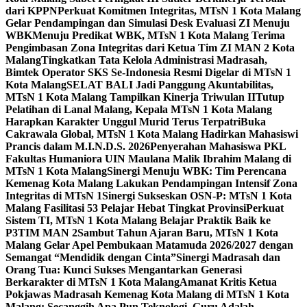
dari KPPN
Perkuat Komitmen Integritas, MTsN 1 Kota Malang
Gelar Pendampingan dan Simulasi Desk Evaluasi ZI Menuju
WBK
Menuju Predikat WBK, MTsN 1 Kota Malang Terima
Pengimbasan Zona Integritas dari Ketua Tim ZI MAN 2 Kota
Malang
Tingkatkan Tata Kelola Administrasi Madrasah,
Bimtek Operator SKS Se-Indonesia Resmi Digelar di MTsN 1
Kota Malang
SELAT BALI Jadi Panggung Akuntabilitas,
MTsN 1 Kota Malang Tampilkan Kinerja Triwulan II
Tutup
Pelatihan di Lanal Malang, Kepala MTsN 1 Kota Malang
Harapkan Karakter Unggul Murid Terus Terpatri
Buka
Cakrawala Global, MTsN 1 Kota Malang Hadirkan Mahasiswi
Prancis dalam M.I.N.D.S. 2026
Penyerahan Mahasiswa PKL
Fakultas Humaniora UIN Maulana Malik Ibrahim Malang di
MTsN 1 Kota Malang
Sinergi Menuju WBK: Tim Perencana
Kemenag Kota Malang Lakukan Pendampingan Intensif Zona
Integritas di MTsN 1
Sinergi Sukseskan OSN-P: MTsN 1 Kota
Malang Fasilitasi 53 Pelajar Hebat Tingkat Provinsi
Perkuat
Sistem TI, MTsN 1 Kota Malang Belajar Praktik Baik ke
P3TIM MAN 2
Sambut Tahun Ajaran Baru, MTsN 1 Kota
Malang Gelar Apel Pembukaan Matamuda 2026/2027 dengan
Semangat “Mendidik dengan Cinta”
Sinergi Madrasah dan
Orang Tua: Kunci Sukses Mengantarkan Generasi
Berkarakter di MTsN 1 Kota Malang
Amanat Kritis Ketua
Pokjawas Madrasah Kemenag Kota Malang di MTsN 1 Kota
Malang: Secanggih Apa Pun Teknologi, Guru Adalah