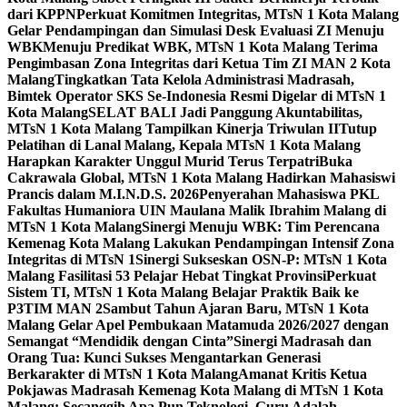
dari KPPN
Perkuat Komitmen Integritas, MTsN 1 Kota Malang
Gelar Pendampingan dan Simulasi Desk Evaluasi ZI Menuju
WBK
Menuju Predikat WBK, MTsN 1 Kota Malang Terima
Pengimbasan Zona Integritas dari Ketua Tim ZI MAN 2 Kota
Malang
Tingkatkan Tata Kelola Administrasi Madrasah,
Bimtek Operator SKS Se-Indonesia Resmi Digelar di MTsN 1
Kota Malang
SELAT BALI Jadi Panggung Akuntabilitas,
MTsN 1 Kota Malang Tampilkan Kinerja Triwulan II
Tutup
Pelatihan di Lanal Malang, Kepala MTsN 1 Kota Malang
Harapkan Karakter Unggul Murid Terus Terpatri
Buka
Cakrawala Global, MTsN 1 Kota Malang Hadirkan Mahasiswi
Prancis dalam M.I.N.D.S. 2026
Penyerahan Mahasiswa PKL
Fakultas Humaniora UIN Maulana Malik Ibrahim Malang di
MTsN 1 Kota Malang
Sinergi Menuju WBK: Tim Perencana
Kemenag Kota Malang Lakukan Pendampingan Intensif Zona
Integritas di MTsN 1
Sinergi Sukseskan OSN-P: MTsN 1 Kota
Malang Fasilitasi 53 Pelajar Hebat Tingkat Provinsi
Perkuat
Sistem TI, MTsN 1 Kota Malang Belajar Praktik Baik ke
P3TIM MAN 2
Sambut Tahun Ajaran Baru, MTsN 1 Kota
Malang Gelar Apel Pembukaan Matamuda 2026/2027 dengan
Semangat “Mendidik dengan Cinta”
Sinergi Madrasah dan
Orang Tua: Kunci Sukses Mengantarkan Generasi
Berkarakter di MTsN 1 Kota Malang
Amanat Kritis Ketua
Pokjawas Madrasah Kemenag Kota Malang di MTsN 1 Kota
Malang: Secanggih Apa Pun Teknologi, Guru Adalah