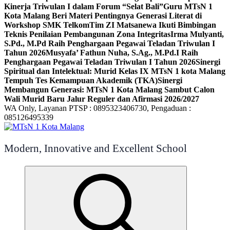
Kinerja Triwulan I dalam Forum “Selat Bali”
Guru MTsN 1
Kota Malang Beri Materi Pentingnya Generasi Literat di
Workshop SMK Telkom
Tim ZI Matsanewa Ikuti Bimbingan
Teknis Penilaian Pembangunan Zona Integritas
Irma Mulyanti,
S.Pd., M.Pd Raih Penghargaan Pegawai Teladan Triwulan I
Tahun 2026
Musyafa’ Fathun Nuha, S.Ag., M.Pd.I Raih
Penghargaan Pegawai Teladan Triwulan I Tahun 2026
Sinergi
Spiritual dan Intelektual: Murid Kelas IX MTsN 1 kota Malang
Tempuh Tes Kemampuan Akademik (TKA)
Sinergi
Membangun Generasi: MTsN 1 Kota Malang Sambut Calon
Wali Murid Baru Jalur Reguler dan Afirmasi 2026/2027
WA Only, Layanan PTSP : 0895323406730, Pengaduan :
085126495339
Modern, Innovative and Excellent School