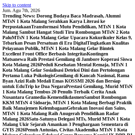
Skip to content
Jum. Agu 7th, 2026
Trending News:
Dorong Budaya Baca Madrasah, Alumni
MTsN 1 Kota Malang Serahkan Karya Literasi ke
Perpustakaan
Transformasi Mutu Pendidikan, MTsN 1 Kota
Malang Sambut Hangat Studi Tiru Rombongan MTsN 2 Kota
Palu
MTsN 1 Kota Malang Gelar Upacara Kokurikuler Kelas 9,
Tebarkan Pesan Persatuan di Era Digital
Tingkatkan Kualitas
Pelayanan Publik, MTsN 1 Kota Malang Gelar Bimtek
Excellent Front Office Berbasis Integritas
Kontingen
Matsanewa Raih Prestasi Gemilang di Jambore Koperasi Siswa
Kota Malang 2026
Peduli Kesehatan Mental Remaja, MTsN 1
Kota Malang Gelar Sosialisasi Deteksi Dini dan Pertolongan
Pertama Luka Psikologis
Gemilang di Kancah Nasional, Rama
Byan Azizi Raih Medali Emas KOSSMI 2026 dan Bersiap
untuk EduTrip ke Dua Negara
Prestasi Gemilang, Murid MTsN
1 Kota Malang Tembus 20 Penulis Terbaik Cerita Anak
Nusantara Gramedia-Kemendikdasmen
Sambut Rombongan
KKM MTsN 4 Sidoarjo, MTsN 1 Kota Malang Berbagi Praktik
Baik Manajemen Kelembagaan
Gebrakan Inovasi dan Sains,
MTsN 1 Kota Malang Raih Anugerah Pendidikan Radar
Malang 2026
Satu-Satunya Delegasi MTs, Murid MTsN 1 Kota
Malang Ukir Sejarah Amankan 3 Penghargaan Sementara di
GYIS 2026
Penuh Antusias, Civitas Akademika MTsN 1 Kota