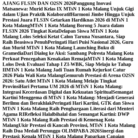
AJANG FLS3N DAN O2SN 2026
Panggung Inovasi
Matsanewa: Murid Kelas IX MTsN 1 Kota Malang Unjuk Gigi
dalam Ujian Praktik Kolaboratif
Harmoni Jimbe Hingga Unjuk
Prestasi Juara FLS3N Getarkan Hardiknas 2026 di MTsN 1
Kota Malang
MTsN 1 Kota Malang Borong 5 Juara dalam
FLS3N 2026 Tingkat Kota
Delapan Siswa MTsN 1 Kota
Malang Lolos Seleksi Ketat Calon Taruna Nusantara, Siap
Raih Beasiswa Penuh
Peringati Hari Puisi Nasional 2026, Guru
dan Murid MTsN 1 Kota Malang Launching Buku di
Gramedia
Dari Dialog ke Aksi: Sambang Polresta Malang Kota
Perkuat Pencegahan Kenakalan Remaja
MTsN 1 Kota Malang
Lolos Desk Evaluasi Tahap I ZI-WBK, Siap Melaju ke Tahap
II
MTsN 1 Kota Malang Jadi Tuan Rumah Kejurkot Catur
2026 Piala Wali Kota Malang
Gemuruh Prestasi di Arena O2SN
2026: Satu Atlet MTsN 1 Kota Malang Melaju Tingkat
Provinsi
Hari Pertama UM 2026 di MTsN 1 Kota Malang:
Integrasi Kecerdasan Digital dan Kekuatan Spiritual
Semangat
Kartini Menggema di MTsN 1 Kota Malang: Menjadi Generasi
Berilmu dan Berakhlak
Peringati Hari Kartini, GTK dan Siswa
MTsN 1 Kota Malang Raih Penghargaan Literasi dari Menteri
Agama RI
Refleksi Halalbihalal dan Semangat Kartini: DWP
MTsN 1 Kota Malang Raih Prestasi di Kemenag Kota
Malang
Ukir Prestasi di Kancah Provinsi, MTsN 1 Kota Malang
Raih Dua Medali Perunggu OLIMPABA 2026
Sinergi dan
Prestasi: Kepala MTsN 1 Kota Malang Paparkan Capaian