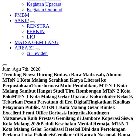
Kegiatan Upacara
Kegiatan Outbond
PMBM
SAKIP
RENSTRA
PERKIN
LKJ
MATSA GEMILANG
AREA ZI
zi – eviden
Jum. Agu 7th, 2026
Trending News:
Dorong Budaya Baca Madrasah, Alumni
MTsN 1 Kota Malang Serahkan Karya Literasi ke
Perpustakaan
Transformasi Mutu Pendidikan, MTsN 1 Kota
Malang Sambut Hangat Studi Tiru Rombongan MTsN 2 Kota
Palu
MTsN 1 Kota Malang Gelar Upacara Kokurikuler Kelas 9,
Tebarkan Pesan Persatuan di Era Digital
Tingkatkan Kualitas
Pelayanan Publik, MTsN 1 Kota Malang Gelar Bimtek
Excellent Front Office Berbasis Integritas
Kontingen
Matsanewa Raih Prestasi Gemilang di Jambore Koperasi Siswa
Kota Malang 2026
Peduli Kesehatan Mental Remaja, MTsN 1
Kota Malang Gelar Sosialisasi Deteksi Dini dan Pertolongan
Pertama Luka Psikologis
Gemilang di Kancah Nasional, Rama