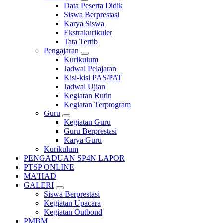
Data Peserta Didik
Siswa Berprestasi
Karya Siswa
Ekstrakurikuler
Tata Tertib
Pengajaran
Kurikulum
Jadwal Pelajaran
Kisi-kisi PAS/PAT
Jadwal Ujian
Kegiatan Rutin
Kegiatan Terprogram
Guru
Kegiatan Guru
Guru Berprestasi
Karya Guru
Kurikulum
PENGADUAN SP4N LAPOR
PTSP ONLINE
MA’HAD
GALERI
Siswa Berprestasi
Kegiatan Upacara
Kegiatan Outbond
PMBM