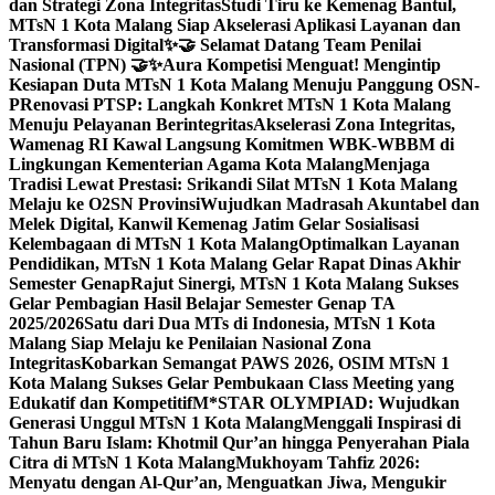
dan Strategi Zona Integritas
Studi Tiru ke Kemenag Bantul,
MTsN 1 Kota Malang Siap Akselerasi Aplikasi Layanan dan
Transformasi Digital
✨🤝 Selamat Datang Team Penilai
Nasional (TPN) 🤝✨
Aura Kompetisi Menguat! Mengintip
Kesiapan Duta MTsN 1 Kota Malang Menuju Panggung OSN-
P
Renovasi PTSP: Langkah Konkret MTsN 1 Kota Malang
Menuju Pelayanan Berintegritas
Akselerasi Zona Integritas,
Wamenag RI Kawal Langsung Komitmen WBK-WBBM di
Lingkungan Kementerian Agama Kota Malang
Menjaga
Tradisi Lewat Prestasi: Srikandi Silat MTsN 1 Kota Malang
Melaju ke O2SN Provinsi
Wujudkan Madrasah Akuntabel dan
Melek Digital, Kanwil Kemenag Jatim Gelar Sosialisasi
Kelembagaan di MTsN 1 Kota Malang
Optimalkan Layanan
Pendidikan, MTsN 1 Kota Malang Gelar Rapat Dinas Akhir
Semester Genap
Rajut Sinergi, MTsN 1 Kota Malang Sukses
Gelar Pembagian Hasil Belajar Semester Genap TA
2025/2026
Satu dari Dua MTs di Indonesia, MTsN 1 Kota
Malang Siap Melaju ke Penilaian Nasional Zona
Integritas
Kobarkan Semangat PAWS 2026, OSIM MTsN 1
Kota Malang Sukses Gelar Pembukaan Class Meeting yang
Edukatif dan Kompetitif
M*STAR OLYMPIAD: Wujudkan
Generasi Unggul MTsN 1 Kota Malang
Menggali Inspirasi di
Tahun Baru Islam: Khotmil Qur’an hingga Penyerahan Piala
Citra di MTsN 1 Kota Malang
Mukhoyam Tahfiz 2026:
Menyatu dengan Al-Qur’an, Menguatkan Jiwa, Mengukir