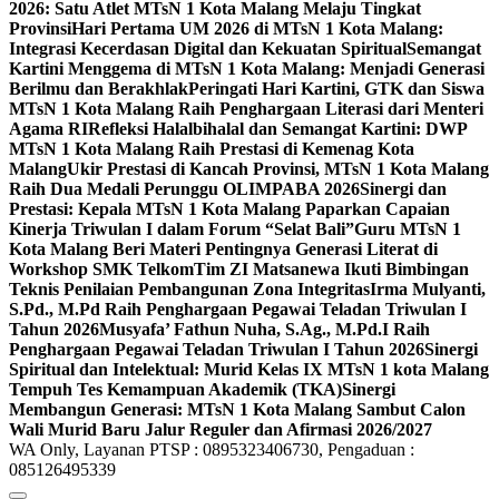
2026: Satu Atlet MTsN 1 Kota Malang Melaju Tingkat
Provinsi
Hari Pertama UM 2026 di MTsN 1 Kota Malang:
Integrasi Kecerdasan Digital dan Kekuatan Spiritual
Semangat
Kartini Menggema di MTsN 1 Kota Malang: Menjadi Generasi
Berilmu dan Berakhlak
Peringati Hari Kartini, GTK dan Siswa
MTsN 1 Kota Malang Raih Penghargaan Literasi dari Menteri
Agama RI
Refleksi Halalbihalal dan Semangat Kartini: DWP
MTsN 1 Kota Malang Raih Prestasi di Kemenag Kota
Malang
Ukir Prestasi di Kancah Provinsi, MTsN 1 Kota Malang
Raih Dua Medali Perunggu OLIMPABA 2026
Sinergi dan
Prestasi: Kepala MTsN 1 Kota Malang Paparkan Capaian
Kinerja Triwulan I dalam Forum “Selat Bali”
Guru MTsN 1
Kota Malang Beri Materi Pentingnya Generasi Literat di
Workshop SMK Telkom
Tim ZI Matsanewa Ikuti Bimbingan
Teknis Penilaian Pembangunan Zona Integritas
Irma Mulyanti,
S.Pd., M.Pd Raih Penghargaan Pegawai Teladan Triwulan I
Tahun 2026
Musyafa’ Fathun Nuha, S.Ag., M.Pd.I Raih
Penghargaan Pegawai Teladan Triwulan I Tahun 2026
Sinergi
Spiritual dan Intelektual: Murid Kelas IX MTsN 1 kota Malang
Tempuh Tes Kemampuan Akademik (TKA)
Sinergi
Membangun Generasi: MTsN 1 Kota Malang Sambut Calon
Wali Murid Baru Jalur Reguler dan Afirmasi 2026/2027
WA Only, Layanan PTSP : 0895323406730, Pengaduan :
085126495339