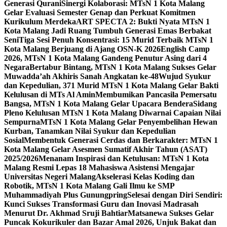
Generasi Qurani
Sinergi Kolaborasi: MTsN 1 Kota Malang
Gelar Evaluasi Semester Genap dan Perkuat Komitmen
Kurikulum Merdeka
ART SPECTA 2: Bukti Nyata MTsN 1
Kota Malang Jadi Ruang Tumbuh Generasi Emas Berbakat
Seni
Tiga Sesi Penuh Konsentrasi: 15 Murid Terbaik MTsN 1
Kota Malang Berjuang di Ajang OSN-K 2026
English Camp
2026, MTsN 1 Kota Malang Gandeng Penutur Asing dari 4
Negara
Bertabur Bintang, MTsN 1 Kota Malang Sukses Gelar
Muwadda’ah Akhiris Sanah Angkatan ke-48
Wujud Syukur
dan Kepedulian, 371 Murid MTsN 1 Kota Malang Gelar Bakti
Kelulusan di MTs Al Amin
Membumikan Pancasila Pemersatu
Bangsa, MTsN 1 Kota Malang Gelar Upacara Bendera
Sidang
Pleno Kelulusan MTsN 1 Kota Malang Diwarnai Capaian Nilai
Sempurna
MTsN 1 Kota Malang Gelar Penyembelihan Hewan
Kurban, Tanamkan Nilai Syukur dan Kepedulian
Sosial
Membentuk Generasi Cerdas dan Berkarakter: MTsN 1
Kota Malang Gelar Asesmen Sumatif Akhir Tahun (ASAT)
2025/2026
Menanam Inspirasi dan Ketulusan: MTsN 1 Kota
Malang Resmi Lepas 18 Mahasiswa Asistensi Mengajar
Universitas Negeri Malang
Akselerasi Kelas Koding dan
Robotik, MTsN 1 Kota Malang Gali Ilmu ke SMP
Muhammadiyah Plus Gunungpring
Selesai dengan Diri Sendiri:
Kunci Sukses Transformasi Guru dan Inovasi Madrasah
Menurut Dr. Akhmad Sruji Bahtiar
Matsanewa Sukses Gelar
Puncak Kokurikuler dan Bazar Amal 2026, Unjuk Bakat dan