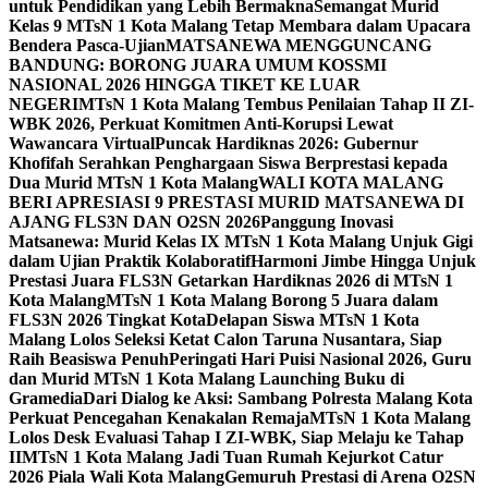
untuk Pendidikan yang Lebih Bermakna
Semangat Murid
Kelas 9 MTsN 1 Kota Malang Tetap Membara dalam Upacara
Bendera Pasca-Ujian
MATSANEWA MENGGUNCANG
BANDUNG: BORONG JUARA UMUM KOSSMI
NASIONAL 2026 HINGGA TIKET KE LUAR
NEGERI
MTsN 1 Kota Malang Tembus Penilaian Tahap II ZI-
WBK 2026, Perkuat Komitmen Anti-Korupsi Lewat
Wawancara Virtual
Puncak Hardiknas 2026: Gubernur
Khofifah Serahkan Penghargaan Siswa Berprestasi kepada
Dua Murid MTsN 1 Kota Malang
WALI KOTA MALANG
BERI APRESIASI 9 PRESTASI MURID MATSANEWA DI
AJANG FLS3N DAN O2SN 2026
Panggung Inovasi
Matsanewa: Murid Kelas IX MTsN 1 Kota Malang Unjuk Gigi
dalam Ujian Praktik Kolaboratif
Harmoni Jimbe Hingga Unjuk
Prestasi Juara FLS3N Getarkan Hardiknas 2026 di MTsN 1
Kota Malang
MTsN 1 Kota Malang Borong 5 Juara dalam
FLS3N 2026 Tingkat Kota
Delapan Siswa MTsN 1 Kota
Malang Lolos Seleksi Ketat Calon Taruna Nusantara, Siap
Raih Beasiswa Penuh
Peringati Hari Puisi Nasional 2026, Guru
dan Murid MTsN 1 Kota Malang Launching Buku di
Gramedia
Dari Dialog ke Aksi: Sambang Polresta Malang Kota
Perkuat Pencegahan Kenakalan Remaja
MTsN 1 Kota Malang
Lolos Desk Evaluasi Tahap I ZI-WBK, Siap Melaju ke Tahap
II
MTsN 1 Kota Malang Jadi Tuan Rumah Kejurkot Catur
2026 Piala Wali Kota Malang
Gemuruh Prestasi di Arena O2SN