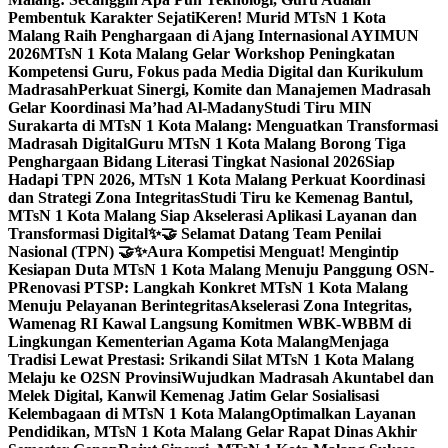
Pembentuk Karakter Sejati
Keren! Murid MTsN 1 Kota
Malang Raih Penghargaan di Ajang Internasional AYIMUN
2026
MTsN 1 Kota Malang Gelar Workshop Peningkatan
Kompetensi Guru, Fokus pada Media Digital dan Kurikulum
Madrasah
Perkuat Sinergi, Komite dan Manajemen Madrasah
Gelar Koordinasi Ma’had Al-Madany
Studi Tiru MIN
Surakarta di MTsN 1 Kota Malang: Menguatkan Transformasi
Madrasah Digital
Guru MTsN 1 Kota Malang Borong Tiga
Penghargaan Bidang Literasi Tingkat Nasional 2026
Siap
Hadapi TPN 2026, MTsN 1 Kota Malang Perkuat Koordinasi
dan Strategi Zona Integritas
Studi Tiru ke Kemenag Bantul,
MTsN 1 Kota Malang Siap Akselerasi Aplikasi Layanan dan
Transformasi Digital
✨🤝 Selamat Datang Team Penilai
Nasional (TPN) 🤝✨
Aura Kompetisi Menguat! Mengintip
Kesiapan Duta MTsN 1 Kota Malang Menuju Panggung OSN-
P
Renovasi PTSP: Langkah Konkret MTsN 1 Kota Malang
Menuju Pelayanan Berintegritas
Akselerasi Zona Integritas,
Wamenag RI Kawal Langsung Komitmen WBK-WBBM di
Lingkungan Kementerian Agama Kota Malang
Menjaga
Tradisi Lewat Prestasi: Srikandi Silat MTsN 1 Kota Malang
Melaju ke O2SN Provinsi
Wujudkan Madrasah Akuntabel dan
Melek Digital, Kanwil Kemenag Jatim Gelar Sosialisasi
Kelembagaan di MTsN 1 Kota Malang
Optimalkan Layanan
Pendidikan, MTsN 1 Kota Malang Gelar Rapat Dinas Akhir