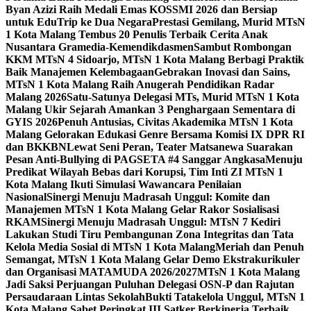
Byan Azizi Raih Medali Emas KOSSMI 2026 dan Bersiap
untuk EduTrip ke Dua Negara
Prestasi Gemilang, Murid MTsN
1 Kota Malang Tembus 20 Penulis Terbaik Cerita Anak
Nusantara Gramedia-Kemendikdasmen
Sambut Rombongan
KKM MTsN 4 Sidoarjo, MTsN 1 Kota Malang Berbagi Praktik
Baik Manajemen Kelembagaan
Gebrakan Inovasi dan Sains,
MTsN 1 Kota Malang Raih Anugerah Pendidikan Radar
Malang 2026
Satu-Satunya Delegasi MTs, Murid MTsN 1 Kota
Malang Ukir Sejarah Amankan 3 Penghargaan Sementara di
GYIS 2026
Penuh Antusias, Civitas Akademika MTsN 1 Kota
Malang Gelorakan Edukasi Genre Bersama Komisi IX DPR RI
dan BKKBN
Lewat Seni Peran, Teater Matsanewa Suarakan
Pesan Anti-Bullying di PAGSETA #4 Sanggar Angkasa
Menuju
Predikat Wilayah Bebas dari Korupsi, Tim Inti ZI MTsN 1
Kota Malang Ikuti Simulasi Wawancara Penilaian
Nasional
Sinergi Menuju Madrasah Unggul: Komite dan
Manajemen MTsN 1 Kota Malang Gelar Rakor Sosialisasi
RKAM
Sinergi Menuju Madrasah Unggul: MTsN 7 Kediri
Lakukan Studi Tiru Pembangunan Zona Integritas dan Tata
Kelola Media Sosial di MTsN 1 Kota Malang
Meriah dan Penuh
Semangat, MTsN 1 Kota Malang Gelar Demo Ekstrakurikuler
dan Organisasi MATAMUDA 2026/2027
MTsN 1 Kota Malang
Jadi Saksi Perjuangan Puluhan Delegasi OSN-P dan Rajutan
Persaudaraan Lintas Sekolah
Bukti Tatakelola Unggul, MTsN 1
Kota Malang Sabet Peringkat III Satker Berkinerja Terbaik