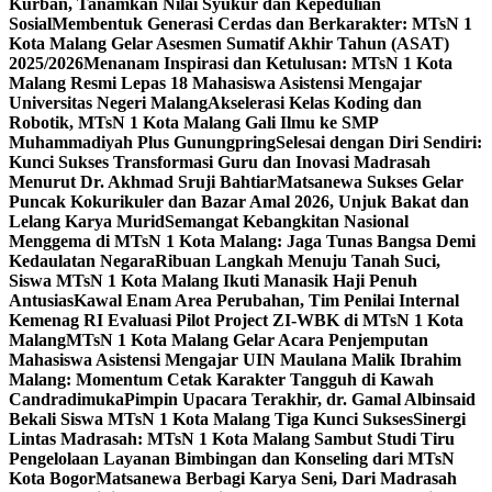
Kurban, Tanamkan Nilai Syukur dan Kepedulian
Sosial
Membentuk Generasi Cerdas dan Berkarakter: MTsN 1
Kota Malang Gelar Asesmen Sumatif Akhir Tahun (ASAT)
2025/2026
Menanam Inspirasi dan Ketulusan: MTsN 1 Kota
Malang Resmi Lepas 18 Mahasiswa Asistensi Mengajar
Universitas Negeri Malang
Akselerasi Kelas Koding dan
Robotik, MTsN 1 Kota Malang Gali Ilmu ke SMP
Muhammadiyah Plus Gunungpring
Selesai dengan Diri Sendiri:
Kunci Sukses Transformasi Guru dan Inovasi Madrasah
Menurut Dr. Akhmad Sruji Bahtiar
Matsanewa Sukses Gelar
Puncak Kokurikuler dan Bazar Amal 2026, Unjuk Bakat dan
Lelang Karya Murid
Semangat Kebangkitan Nasional
Menggema di MTsN 1 Kota Malang: Jaga Tunas Bangsa Demi
Kedaulatan Negara
Ribuan Langkah Menuju Tanah Suci,
Siswa MTsN 1 Kota Malang Ikuti Manasik Haji Penuh
Antusias
Kawal Enam Area Perubahan, Tim Penilai Internal
Kemenag RI Evaluasi Pilot Project ZI-WBK di MTsN 1 Kota
Malang
MTsN 1 Kota Malang Gelar Acara Penjemputan
Mahasiswa Asistensi Mengajar UIN Maulana Malik Ibrahim
Malang: Momentum Cetak Karakter Tangguh di Kawah
Candradimuka
Pimpin Upacara Terakhir, dr. Gamal Albinsaid
Bekali Siswa MTsN 1 Kota Malang Tiga Kunci Sukses
Sinergi
Lintas Madrasah: MTsN 1 Kota Malang Sambut Studi Tiru
Pengelolaan Layanan Bimbingan dan Konseling dari MTsN
Kota Bogor
Matsanewa Berbagi Karya Seni, Dari Madrasah