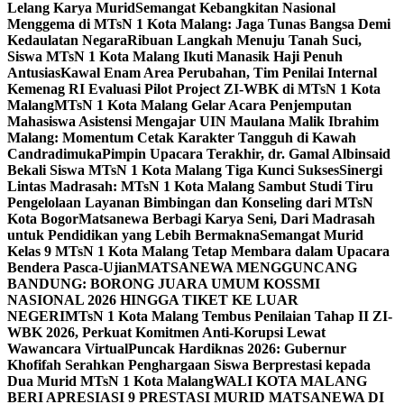
Lelang Karya Murid
Semangat Kebangkitan Nasional
Menggema di MTsN 1 Kota Malang: Jaga Tunas Bangsa Demi
Kedaulatan Negara
Ribuan Langkah Menuju Tanah Suci,
Siswa MTsN 1 Kota Malang Ikuti Manasik Haji Penuh
Antusias
Kawal Enam Area Perubahan, Tim Penilai Internal
Kemenag RI Evaluasi Pilot Project ZI-WBK di MTsN 1 Kota
Malang
MTsN 1 Kota Malang Gelar Acara Penjemputan
Mahasiswa Asistensi Mengajar UIN Maulana Malik Ibrahim
Malang: Momentum Cetak Karakter Tangguh di Kawah
Candradimuka
Pimpin Upacara Terakhir, dr. Gamal Albinsaid
Bekali Siswa MTsN 1 Kota Malang Tiga Kunci Sukses
Sinergi
Lintas Madrasah: MTsN 1 Kota Malang Sambut Studi Tiru
Pengelolaan Layanan Bimbingan dan Konseling dari MTsN
Kota Bogor
Matsanewa Berbagi Karya Seni, Dari Madrasah
untuk Pendidikan yang Lebih Bermakna
Semangat Murid
Kelas 9 MTsN 1 Kota Malang Tetap Membara dalam Upacara
Bendera Pasca-Ujian
MATSANEWA MENGGUNCANG
BANDUNG: BORONG JUARA UMUM KOSSMI
NASIONAL 2026 HINGGA TIKET KE LUAR
NEGERI
MTsN 1 Kota Malang Tembus Penilaian Tahap II ZI-
WBK 2026, Perkuat Komitmen Anti-Korupsi Lewat
Wawancara Virtual
Puncak Hardiknas 2026: Gubernur
Khofifah Serahkan Penghargaan Siswa Berprestasi kepada
Dua Murid MTsN 1 Kota Malang
WALI KOTA MALANG
BERI APRESIASI 9 PRESTASI MURID MATSANEWA DI