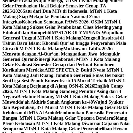
Semester Genap
Rajut Sinergi, MTsN 1 Kota Malang Sukses
Gelar Pembagian Hasil Belajar Semester Genap TA
2025/2026
Satu dari Dua MTs di Indonesia, MTsN 1 Kota
Malang Siap Melaju ke Penilaian Nasional Zona
Integritas
Kobarkan Semangat PAWS 2026, OSIM MTsN 1
Kota Malang Sukses Gelar Pembukaan Class Meeting yang
Edukatif dan Kompetitif
M*STAR OLYMPIAD: Wujudkan
Generasi Unggul MTsN 1 Kota Malang
Menggali Inspirasi di
Tahun Baru Islam: Khotmil Qur’an hingga Penyerahan Piala
Citra di MTsN 1 Kota Malang
Mukhoyam Tahfiz 2026:
Menyatu dengan Al-Qur’an, Menguatkan Jiwa, Mengukir
Generasi Qurani
Sinergi Kolaborasi: MTsN 1 Kota Malang
Gelar Evaluasi Semester Genap dan Perkuat Komitmen
Kurikulum Merdeka
ART SPECTA 2: Bukti Nyata MTsN 1
Kota Malang Jadi Ruang Tumbuh Generasi Emas Berbakat
Seni
Tiga Sesi Penuh Konsentrasi: 15 Murid Terbaik MTsN 1
Kota Malang Berjuang di Ajang OSN-K 2026
English Camp
2026, MTsN 1 Kota Malang Gandeng Penutur Asing dari 4
Negara
Bertabur Bintang, MTsN 1 Kota Malang Sukses Gelar
Muwadda’ah Akhiris Sanah Angkatan ke-48
Wujud Syukur
dan Kepedulian, 371 Murid MTsN 1 Kota Malang Gelar Bakti
Kelulusan di MTs Al Amin
Membumikan Pancasila Pemersatu
Bangsa, MTsN 1 Kota Malang Gelar Upacara Bendera
Sidang
Pleno Kelulusan MTsN 1 Kota Malang Diwarnai Capaian Nilai
Sempurna
MTsN 1 Kota Malang Gelar Penyembelihan Hewan