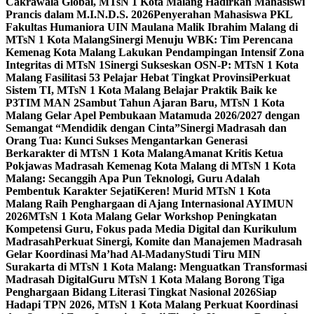
Cakrawala Global, MTsN 1 Kota Malang Hadirkan Mahasiswi
Prancis dalam M.I.N.D.S. 2026
Penyerahan Mahasiswa PKL
Fakultas Humaniora UIN Maulana Malik Ibrahim Malang di
MTsN 1 Kota Malang
Sinergi Menuju WBK: Tim Perencana
Kemenag Kota Malang Lakukan Pendampingan Intensif Zona
Integritas di MTsN 1
Sinergi Sukseskan OSN-P: MTsN 1 Kota
Malang Fasilitasi 53 Pelajar Hebat Tingkat Provinsi
Perkuat
Sistem TI, MTsN 1 Kota Malang Belajar Praktik Baik ke
P3TIM MAN 2
Sambut Tahun Ajaran Baru, MTsN 1 Kota
Malang Gelar Apel Pembukaan Matamuda 2026/2027 dengan
Semangat “Mendidik dengan Cinta”
Sinergi Madrasah dan
Orang Tua: Kunci Sukses Mengantarkan Generasi
Berkarakter di MTsN 1 Kota Malang
Amanat Kritis Ketua
Pokjawas Madrasah Kemenag Kota Malang di MTsN 1 Kota
Malang: Secanggih Apa Pun Teknologi, Guru Adalah
Pembentuk Karakter Sejati
Keren! Murid MTsN 1 Kota
Malang Raih Penghargaan di Ajang Internasional AYIMUN
2026
MTsN 1 Kota Malang Gelar Workshop Peningkatan
Kompetensi Guru, Fokus pada Media Digital dan Kurikulum
Madrasah
Perkuat Sinergi, Komite dan Manajemen Madrasah
Gelar Koordinasi Ma’had Al-Madany
Studi Tiru MIN
Surakarta di MTsN 1 Kota Malang: Menguatkan Transformasi
Madrasah Digital
Guru MTsN 1 Kota Malang Borong Tiga
Penghargaan Bidang Literasi Tingkat Nasional 2026
Siap
Hadapi TPN 2026, MTsN 1 Kota Malang Perkuat Koordinasi