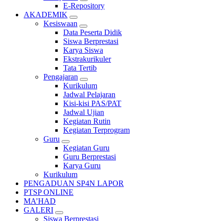
E-Repository
AKADEMIK
Kesiswaan
Data Peserta Didik
Siswa Berprestasi
Karya Siswa
Ekstrakurikuler
Tata Tertib
Pengajaran
Kurikulum
Jadwal Pelajaran
Kisi-kisi PAS/PAT
Jadwal Ujian
Kegiatan Rutin
Kegiatan Terprogram
Guru
Kegiatan Guru
Guru Berprestasi
Karya Guru
Kurikulum
PENGADUAN SP4N LAPOR
PTSP ONLINE
MA’HAD
GALERI
Siswa Berprestasi