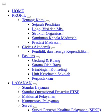
HOME
PROFIL
Tentang Kami
Sejarah Pendirian
Logo, Visi dan Misi
Struktur Organisasi
Sambutan Kepala Madrasah
Prestasi Madrasah
Civitas Akademik
Pendidik dan Tenaga Kependidikan
Fasilitas
Gedung & Ruang
Sarana Olah Raga
Bimbingan Konseling
Unit Kesehatan Sekolah
Perpustakaan
LAYANAN
Standar Layanan
Standar Operasional Prosedur PTSP
Maklumat Pelayanan
Kompensasi Pelayanan
Survei
Survei Persepsi Kualitas Pelayanan (SPKP)