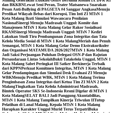
Malang Gelorakan Edukasi Genre Bersama Komisi IX DPR RI
dan BKKBN
Lewat Seni Peran, Teater Matsanewa Suarakan
Pesan Anti-Bullying di PAGSETA #4 Sanggar Angkasa
Menuju
Predikat Wilayah Bebas dari Korupsi, Tim Inti ZI MTsN 1
Kota Malang Ikuti Simulasi Wawancara Penilaian
Nasional
Sinergi Menuju Madrasah Unggul: Komite dan
Manajemen MTsN 1 Kota Malang Gelar Rakor Sosialisasi
RKAM
Sinergi Menuju Madrasah Unggul: MTsN 7 Kediri
Lakukan Studi Tiru Pembangunan Zona Integritas dan Tata
Kelola Media Sosial di MTsN 1 Kota Malang
Meriah dan Penuh
Semangat, MTsN 1 Kota Malang Gelar Demo Ekstrakurikuler
dan Organisasi MATAMUDA 2026/2027
MTsN 1 Kota Malang
Jadi Saksi Perjuangan Puluhan Delegasi OSN-P dan Rajutan
Persaudaraan Lintas Sekolah
Bukti Tatakelola Unggul, MTsN 1
Kota Malang Sabet Peringkat III Satker Berkinerja Terbaik
dari KPPN
Perkuat Komitmen Integritas, MTsN 1 Kota Malang
Gelar Pendampingan dan Simulasi Desk Evaluasi ZI Menuju
WBK
Menuju Predikat WBK, MTsN 1 Kota Malang Terima
Pengimbasan Zona Integritas dari Ketua Tim ZI MAN 2 Kota
Malang
Tingkatkan Tata Kelola Administrasi Madrasah,
Bimtek Operator SKS Se-Indonesia Resmi Digelar di MTsN 1
Kota Malang
SELAT BALI Jadi Panggung Akuntabilitas,
MTsN 1 Kota Malang Tampilkan Kinerja Triwulan II
Tutup
Pelatihan di Lanal Malang, Kepala MTsN 1 Kota Malang
Harapkan Karakter Unggul Murid Terus Terpatri
Buka