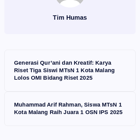
Tim Humas
N
Generasi Qur’ani dan Kreatif: Karya
a
Riset Tiga Siswi MTsN 1 Kota Malang
Lolos OMI Bidang Riset 2025
v
i
Muhammad Arif Rahman, Siswa MTsN 1
Kota Malang Raih Juara 1 OSN IPS 2025
g
a