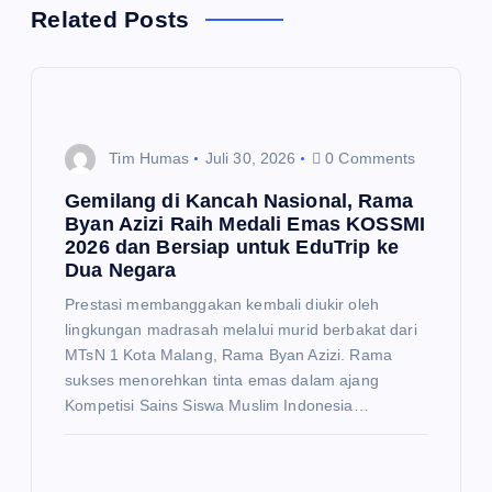
s
Related Posts
i
p
Tim Humas
Juli 30, 2026
0 Comments
o
Gemilang di Kancah Nasional, Rama
Byan Azizi Raih Medali Emas KOSSMI
s
2026 dan Bersiap untuk EduTrip ke
Dua Negara
Prestasi membanggakan kembali diukir oleh
lingkungan madrasah melalui murid berbakat dari
MTsN 1 Kota Malang, Rama Byan Azizi. Rama
sukses menorehkan tinta emas dalam ajang
Kompetisi Sains Siswa Muslim Indonesia…