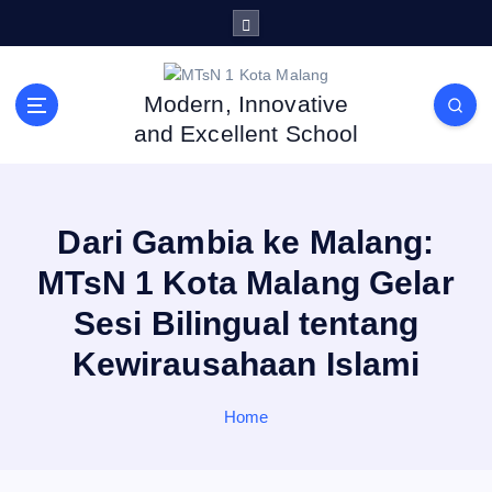
S
k
i
p
Modern, Innovative
t
and Excellent School
o
c
o
n
Dari Gambia ke Malang:
t
e
MTsN 1 Kota Malang Gelar
n
Sesi Bilingual tentang
t
Kewirausahaan Islami
Home