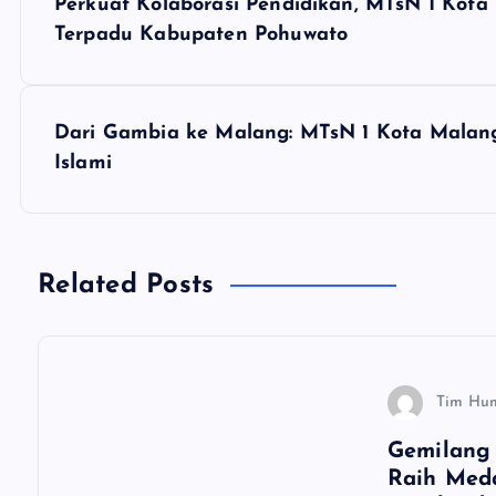
Perkuat Kolaborasi Pendidikan, MTsN 1 Kot
a
Terpadu Kabupaten Pohuwato
v
Dari Gambia ke Malang: MTsN 1 Kota Malang
i
Islami
g
a
Related Posts
s
Tim Hu
i
Gemilang 
p
Raih Med