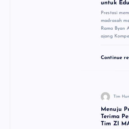
untuk Ed
o
Prestasi mem
madrasah mel
s
Rama Byan Az
ajang Kompet
Continue r
Tim Hu
Menuju P
Terima Pe
Tim ZI M