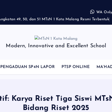
WA Only,
A
n
g
k
a
t
a
n
4
9
,
5
0
,
d
a
n
5
1
M
T
s
N
1
K
o
t
a
M
a
l
a
n
g
R
e
s
m
i
T
e
r
b
e
n
t
u
k
Modern, Innovative and Excellent School
PENGADUAN SP4N LAPOR
PTSP ONLINE
MA’HA
tif: Karya Riset Tiga Siswi MT
Bidang Riset 2025