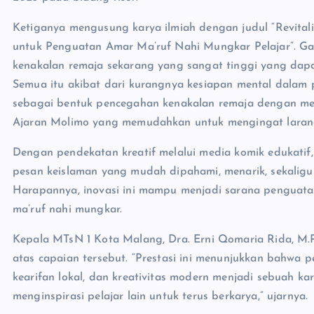
Ketiganya mengusung karya ilmiah dengan judul “Revital
untuk Penguatan Amar Ma’ruf Nahi Mungkar Pelajar”. Gag
kenakalan remaja sekarang yang sangat tinggi yang dap
Semua itu akibat dari kurangnya kesiapan mental dalam 
sebagai bentuk pencegahan kenakalan remaja dengan m
Ajaran Molimo yang memudahkan untuk mengingat larang
Dengan pendekatan kreatif melalui media komik edukatif,
pesan keislaman yang mudah dipahami, menarik, sekaligus
Harapannya, inovasi ini mampu menjadi sarana penguata
ma’ruf nahi mungkar.
Kepala MTsN 1 Kota Malang, Dra. Erni Qomaria Rida, M
atas capaian tersebut. “Prestasi ini menunjukkan bahwa 
kearifan lokal, dan kreativitas modern menjadi sebuah k
menginspirasi pelajar lain untuk terus berkarya,” ujarnya.