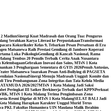
 2 Madiun
Sinergi Kuat Madrasah dan Orang Tua: Pengurus
ang Serahkan Karya Literasi ke Perpustakaan
Transformasi
acara Kokurikuler Kelas 9, Tebarkan Pesan Persatuan di Era
ngen Matsanewa Raih Prestasi Gemilang di Jambore Koperasi
ertama Luka Psikologis
Gemilang di Kancah Nasional, Rama
Malang Tembus 20 Penulis Terbaik Cerita Anak Nusantara
n Kelembagaan
Gebrakan Inovasi dan Sains, MTsN 1 Kota
Amankan 3 Penghargaan Sementara di GYIS 2026
Penuh Antusias,
 Teater Matsanewa Suarakan Pesan Anti-Bullying di PAGSETA
nilaian Nasional
Sinergi Menuju Madrasah Unggul: Komite dan
i Tiru Pembangunan Zona Integritas dan Tata Kelola Media
i MATAMUDA 2026/2027
MTsN 1 Kota Malang Jadi Saksi
bet Peringkat III Satker Berkinerja Terbaik dari KPPN
Perkuat
WBK, MTsN 1 Kota Malang Terima Pengimbasan Zona
nesia Resmi Digelar di MTsN 1 Kota Malang
SELAT BALI Jadi
 Kota Malang Harapkan Karakter Unggul Murid Terus
wa PKL Fakultas Humaniora UIN Maulana Malik Ibrahim