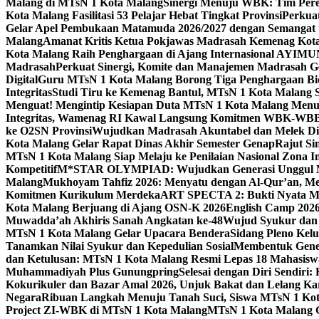
Malang di MTsN 1 Kota Malang
Sinergi Menuju WBK: Tim Pere
Kota Malang Fasilitasi 53 Pelajar Hebat Tingkat Provinsi
Perkua
Gelar Apel Pembukaan Matamuda 2026/2027 dengan Semangat 
Malang
Amanat Kritis Ketua Pokjawas Madrasah Kemenag Kota 
Kota Malang Raih Penghargaan di Ajang Internasional AYIMU
Madrasah
Perkuat Sinergi, Komite dan Manajemen Madrasah G
Digital
Guru MTsN 1 Kota Malang Borong Tiga Penghargaan Bida
Integritas
Studi Tiru ke Kemenag Bantul, MTsN 1 Kota Malang Si
Menguat! Mengintip Kesiapan Duta MTsN 1 Kota Malang Men
Integritas, Wamenag RI Kawal Langsung Komitmen WBK-WBB
ke O2SN Provinsi
Wujudkan Madrasah Akuntabel dan Melek Digi
Kota Malang Gelar Rapat Dinas Akhir Semester Genap
Rajut Si
MTsN 1 Kota Malang Siap Melaju ke Penilaian Nasional Zona In
Kompetitif
M*STAR OLYMPIAD: Wujudkan Generasi Unggul M
Malang
Mukhoyam Tahfiz 2026: Menyatu dengan Al-Qur’an, Me
Komitmen Kurikulum Merdeka
ART SPECTA 2: Bukti Nyata MT
Kota Malang Berjuang di Ajang OSN-K 2026
English Camp 2026
Muwadda’ah Akhiris Sanah Angkatan ke-48
Wujud Syukur dan 
MTsN 1 Kota Malang Gelar Upacara Bendera
Sidang Pleno Kel
Tanamkan Nilai Syukur dan Kepedulian Sosial
Membentuk Gener
dan Ketulusan: MTsN 1 Kota Malang Resmi Lepas 18 Mahasiswa 
Muhammadiyah Plus Gunungpring
Selesai dengan Diri Sendiri
Kokurikuler dan Bazar Amal 2026, Unjuk Bakat dan Lelang K
Negara
Ribuan Langkah Menuju Tanah Suci, Siswa MTsN 1 Kota
Project ZI-WBK di MTsN 1 Kota Malang
MTsN 1 Kota Malang G