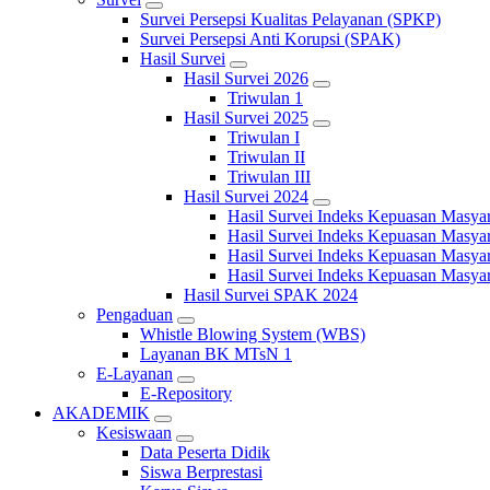
Survei Persepsi Kualitas Pelayanan (SPKP)
Survei Persepsi Anti Korupsi (SPAK)
Hasil Survei
Hasil Survei 2026
Triwulan 1
Hasil Survei 2025
Triwulan I
Triwulan II
Triwulan III
Hasil Survei 2024
Hasil Survei Indeks Kepuasan Masya
Hasil Survei Indeks Kepuasan Masya
Hasil Survei Indeks Kepuasan Masya
Hasil Survei Indeks Kepuasan Masya
Hasil Survei SPAK 2024
Pengaduan
Whistle Blowing System (WBS)
Layanan BK MTsN 1
E-Layanan
E-Repository
AKADEMIK
Kesiswaan
Data Peserta Didik
Siswa Berprestasi