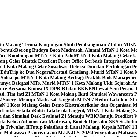
Kota Malang Terima Kunjungan Studi Pembangunan ZI dari MTsN
rbentuk
Dorong Budaya Baca Madrasah, Alumni MTsN 1 Kota Mal
Tiru Rombongan MTsN 2 Kota Palu
MTsN 1 Kota Malang Gelar Up
g Gelar Bimtek Excellent Front Office Berbasis Integritas
Konti
1 Kota Malang Gelar Sosialisasi Deteksi Dini dan Pertolongan P
 EduTrip ke Dua Negara
Prestasi Gemilang, Murid MTsN 1 Kota 
doarjo, MTsN 1 Kota Malang Berbagi Praktik Baik Manajeme
tunya Delegasi MTs, Murid MTsN 1 Kota Malang Ukir Sejarah 
Genre Bersama Komisi IX DPR RI dan BKKBN
Lewat Seni Peran,
si, Tim Inti ZI MTsN 1 Kota Malang Ikuti Simulasi Wawancara Pe
AM
Sinergi Menuju Madrasah Unggul: MTsN 7 Kediri Lakukan Stud
sN 1 Kota Malang Gelar Demo Ekstrakurikuler dan Organisas
 Lintas Sekolah
Bukti Tatakelola Unggul, MTsN 1 Kota Malang Sa
n dan Simulasi Desk Evaluasi ZI Menuju WBK
Menuju Predikat 
ta Kelola Administrasi Madrasah, Bimtek Operator SKS Se-Indo
ja Triwulan II
Tutup Pelatihan di Lanal Malang, Kepala MTsN 1
 Mahasiswi Prancis dalam M.I.N.D.S. 2026
Penyerahan Mahasis