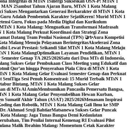
na Integritas di MTsN 1
Sinergi Sukseskan OSN-P: MTsN 1
IM MAN 2
Sambut Tahun Ajaran Baru, MTsN 1 Kota Malang
ci Sukses Mengantarkan Generasi Berkarakter di MTsN 1 Kota
 Guru Adalah Pembentuk Karakter Sejati
Keren! Murid MTsN 1
ensi Guru, Fokus pada Media Digital dan Kurikulum
i MTsN 1 Kota Malang: Menguatkan Transformasi Madrasah
1 Kota Malang Perkuat Koordinasi dan Strategi Zona
amat Datang Team Penilai Nasional (TPN) 🤝✨
Aura Kompetisi
ta Malang Menuju Pelayanan Berintegritas
Akselerasi Zona
isi Lewat Prestasi: Srikandi Silat MTsN 1 Kota Malang Melaju
TsN 1 Kota Malang
Optimalkan Layanan Pendidikan, MTsN 1
r Semester Genap TA 2025/2026
Satu dari Dua MTs di Indonesia,
ng Sukses Gelar Pembukaan Class Meeting yang Edukatif dan
hotmil Qur’an hingga Penyerahan Piala Citra di MTsN 1 Kota
MTsN 1 Kota Malang Gelar Evaluasi Semester Genap dan Perkuat
 Seni
Tiga Sesi Penuh Konsentrasi: 15 Murid Terbaik MTsN 1
tabur Bintang, MTsN 1 Kota Malang Sukses Gelar
san di MTs Al Amin
Membumikan Pancasila Pemersatu Bangsa,
sN 1 Kota Malang Gelar Penyembelihan Hewan Kurban,
en Sumatif Akhir Tahun (ASAT) 2025/2026
Menanam Inspirasi
 Koding dan Robotik, MTsN 1 Kota Malang Gali Ilmu ke SMP
 Dr. Akhmad Sruji Bahtiar
Matsanewa Sukses Gelar Puncak
Kota Malang: Jaga Tunas Bangsa Demi Kedaulatan
rubahan, Tim Penilai Internal Kemenag RI Evaluasi Pilot
aulana Malik Ibrahim Malang: Momentum Cetak Karakter