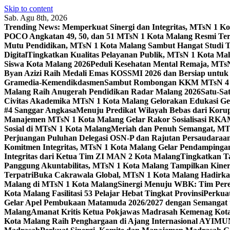
Skip to content
Sab. Agu 8th, 2026
Trending News:
Memperkuat Sinergi dan Integritas, MTsN 1 
POCO Angkatan 49, 50, dan 51 MTsN 1 Kota Malang Resmi Te
Mutu Pendidikan, MTsN 1 Kota Malang Sambut Hangat Studi 
Digital
Tingkatkan Kualitas Pelayanan Publik, MTsN 1 Kota Malan
Siswa Kota Malang 2026
Peduli Kesehatan Mental Remaja, MTsN 
Byan Azizi Raih Medali Emas KOSSMI 2026 dan Bersiap untuk
Gramedia-Kemendikdasmen
Sambut Rombongan KKM MTsN 4 Si
Malang Raih Anugerah Pendidikan Radar Malang 2026
Satu-Sa
Civitas Akademika MTsN 1 Kota Malang Gelorakan Edukasi 
#4 Sanggar Angkasa
Menuju Predikat Wilayah Bebas dari Korup
Manajemen MTsN 1 Kota Malang Gelar Rakor Sosialisasi RK
Sosial di MTsN 1 Kota Malang
Meriah dan Penuh Semangat, MT
Perjuangan Puluhan Delegasi OSN-P dan Rajutan Persaudaraan
Komitmen Integritas, MTsN 1 Kota Malang Gelar Pendampinga
Integritas dari Ketua Tim ZI MAN 2 Kota Malang
Tingkatkan Ta
Panggung Akuntabilitas, MTsN 1 Kota Malang Tampilkan Kiner
Terpatri
Buka Cakrawala Global, MTsN 1 Kota Malang Hadirkan
Malang di MTsN 1 Kota Malang
Sinergi Menuju WBK: Tim Pere
Kota Malang Fasilitasi 53 Pelajar Hebat Tingkat Provinsi
Perkua
Gelar Apel Pembukaan Matamuda 2026/2027 dengan Semangat 
Malang
Amanat Kritis Ketua Pokjawas Madrasah Kemenag Kota 
Kota Malang Raih Penghargaan di Ajang Internasional AYIMU