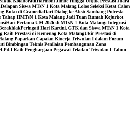
aktik Kolaboratif
Harmoni Jimbe Hingga Unjuk Prestasi Juara
a
Delapan Siswa MTsN 1 Kota Malang Lolos Seleksi Ketat Calon
ing Buku di Gramedia
Dari Dialog ke Aksi: Sambang Polresta
 Tahap II
MTsN 1 Kota Malang Jadi Tuan Rumah Kejurkot
nsi
Hari Pertama UM 2026 di MTsN 1 Kota Malang: Integrasi
Berakhlak
Peringati Hari Kartini, GTK dan Siswa MTsN 1 Kota
g Raih Prestasi di Kemenag Kota Malang
Ukir Prestasi di
 Malang Paparkan Capaian Kinerja Triwulan I dalam Forum
uti Bimbingan Teknis Penilaian Pembangunan Zona
M.Pd.I Raih Penghargaan Pegawai Teladan Triwulan I Tahun