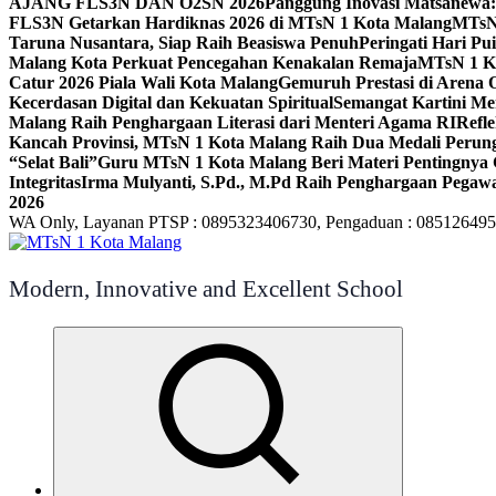
AJANG FLS3N DAN O2SN 2026
Panggung Inovasi Matsanewa:
FLS3N Getarkan Hardiknas 2026 di MTsN 1 Kota Malang
MTsN 
Taruna Nusantara, Siap Raih Beasiswa Penuh
Peringati Hari P
Malang Kota Perkuat Pencegahan Kenakalan Remaja
MTsN 1 Ko
Catur 2026 Piala Wali Kota Malang
Gemuruh Prestasi di Arena 
Kecerdasan Digital dan Kekuatan Spiritual
Semangat Kartini Me
Malang Raih Penghargaan Literasi dari Menteri Agama RI
Refl
Kancah Provinsi, MTsN 1 Kota Malang Raih Dua Medali Per
“Selat Bali”
Guru MTsN 1 Kota Malang Beri Materi Pentingnya 
Integritas
Irma Mulyanti, S.Pd., M.Pd Raih Penghargaan Pegawa
2026
WA Only, Layanan PTSP : 0895323406730, Pengaduan : 08512649
Modern, Innovative and Excellent School