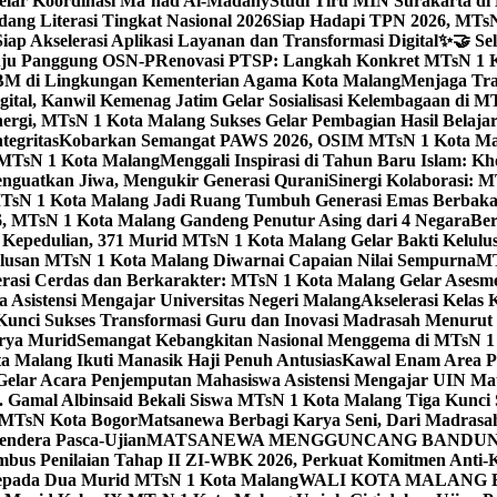
elar Koordinasi Ma’had Al-Madany
Studi Tiru MIN Surakarta d
ng Literasi Tingkat Nasional 2026
Siap Hadapi TPN 2026, MTsN 
ap Akselerasi Aplikasi Layanan dan Transformasi Digital
✨🤝 Sel
uju Panggung OSN-P
Renovasi PTSP: Langkah Konkret MTsN 1 Ko
M di Lingkungan Kementerian Agama Kota Malang
Menjaga Trad
tal, Kanwil Kemenag Jatim Gelar Sosialisasi Kelembagaan di M
nergi, MTsN 1 Kota Malang Sukses Gelar Pembagian Hasil Belaja
tegritas
Kobarkan Semangat PAWS 2026, OSIM MTsN 1 Kota Mala
TsN 1 Kota Malang
Menggali Inspirasi di Tahun Baru Islam: K
nguatkan Jiwa, Mengukir Generasi Qurani
Sinergi Kolaborasi: 
sN 1 Kota Malang Jadi Ruang Tumbuh Generasi Emas Berbakat
, MTsN 1 Kota Malang Gandeng Penutur Asing dari 4 Negara
Ber
Kepedulian, 371 Murid MTsN 1 Kota Malang Gelar Bakti Kelulu
ulusan MTsN 1 Kota Malang Diwarnai Capaian Nilai Sempurna
MT
asi Cerdas dan Berkarakter: MTsN 1 Kota Malang Gelar Asesm
Asistensi Mengajar Universitas Negeri Malang
Akselerasi Kelas
: Kunci Sukses Transformasi Guru dan Inovasi Madrasah Menurut
arya Murid
Semangat Kebangkitan Nasional Menggema di MTsN 1 
 Malang Ikuti Manasik Haji Penuh Antusias
Kawal Enam Area Pe
elar Acara Penjemputan Mahasiswa Asistensi Mengajar UIN M
. Gamal Albinsaid Bekali Siswa MTsN 1 Kota Malang Tiga Kunci 
i MTsN Kota Bogor
Matsanewa Berbagi Karya Seni, Dari Madrasa
endera Pasca-Ujian
MATSANEWA MENGGUNCANG BANDUNG:
bus Penilaian Tahap II ZI-WBK 2026, Perkuat Komitmen Anti-
kepada Dua Murid MTsN 1 Kota Malang
WALI KOTA MALANG B