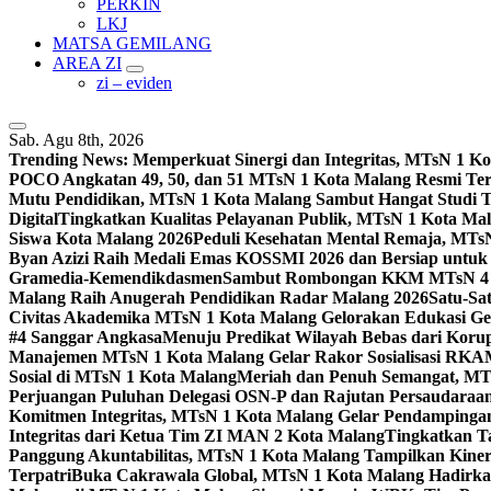
PERKIN
LKJ
MATSA GEMILANG
AREA ZI
zi – eviden
Sab. Agu 8th, 2026
Trending News:
Memperkuat Sinergi dan Integritas, MTsN 1 
POCO Angkatan 49, 50, dan 51 MTsN 1 Kota Malang Resmi Te
Mutu Pendidikan, MTsN 1 Kota Malang Sambut Hangat Studi 
Digital
Tingkatkan Kualitas Pelayanan Publik, MTsN 1 Kota Malan
Siswa Kota Malang 2026
Peduli Kesehatan Mental Remaja, MTsN 
Byan Azizi Raih Medali Emas KOSSMI 2026 dan Bersiap untuk
Gramedia-Kemendikdasmen
Sambut Rombongan KKM MTsN 4 Si
Malang Raih Anugerah Pendidikan Radar Malang 2026
Satu-Sa
Civitas Akademika MTsN 1 Kota Malang Gelorakan Edukasi 
#4 Sanggar Angkasa
Menuju Predikat Wilayah Bebas dari Korup
Manajemen MTsN 1 Kota Malang Gelar Rakor Sosialisasi RK
Sosial di MTsN 1 Kota Malang
Meriah dan Penuh Semangat, MT
Perjuangan Puluhan Delegasi OSN-P dan Rajutan Persaudaraan
Komitmen Integritas, MTsN 1 Kota Malang Gelar Pendampinga
Integritas dari Ketua Tim ZI MAN 2 Kota Malang
Tingkatkan Ta
Panggung Akuntabilitas, MTsN 1 Kota Malang Tampilkan Kiner
Terpatri
Buka Cakrawala Global, MTsN 1 Kota Malang Hadirkan