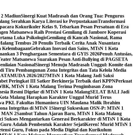
 2 Madiun
Sinergi Kuat Madrasah dan Orang Tua: Pengurus
ang Serahkan Karya Literasi ke Perpustakaan
Transformasi
acara Kokurikuler Kelas 9, Tebarkan Pesan Persatuan di Era
ngen Matsanewa Raih Prestasi Gemilang di Jambore Koperasi
ertama Luka Psikologis
Gemilang di Kancah Nasional, Rama
Malang Tembus 20 Penulis Terbaik Cerita Anak Nusantara
n Kelembagaan
Gebrakan Inovasi dan Sains, MTsN 1 Kota
Amankan 3 Penghargaan Sementara di GYIS 2026
Penuh Antusias,
 Teater Matsanewa Suarakan Pesan Anti-Bullying di PAGSETA
nilaian Nasional
Sinergi Menuju Madrasah Unggul: Komite dan
i Tiru Pembangunan Zona Integritas dan Tata Kelola Media
i MATAMUDA 2026/2027
MTsN 1 Kota Malang Jadi Saksi
bet Peringkat III Satker Berkinerja Terbaik dari KPPN
Perkuat
WBK, MTsN 1 Kota Malang Terima Pengimbasan Zona
nesia Resmi Digelar di MTsN 1 Kota Malang
SELAT BALI Jadi
 Kota Malang Harapkan Karakter Unggul Murid Terus
wa PKL Fakultas Humaniora UIN Maulana Malik Ibrahim
na Integritas di MTsN 1
Sinergi Sukseskan OSN-P: MTsN 1
IM MAN 2
Sambut Tahun Ajaran Baru, MTsN 1 Kota Malang
ci Sukses Mengantarkan Generasi Berkarakter di MTsN 1 Kota
 Guru Adalah Pembentuk Karakter Sejati
Keren! Murid MTsN 1
ensi Guru, Fokus pada Media Digital dan Kurikulum