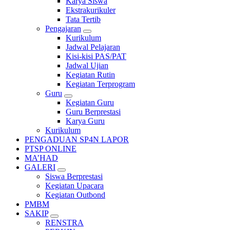
Karya Siswa
Ekstrakurikuler
Tata Tertib
Pengajaran
Kurikulum
Jadwal Pelajaran
Kisi-kisi PAS/PAT
Jadwal Ujian
Kegiatan Rutin
Kegiatan Terprogram
Guru
Kegiatan Guru
Guru Berprestasi
Karya Guru
Kurikulum
PENGADUAN SP4N LAPOR
PTSP ONLINE
MA’HAD
GALERI
Siswa Berprestasi
Kegiatan Upacara
Kegiatan Outbond
PMBM
SAKIP
RENSTRA