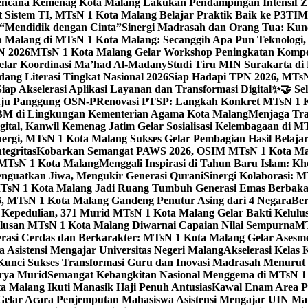
ncana Kemenag Kota Malang Lakukan Pendampingan Intensif Zo
t Sistem TI, MTsN 1 Kota Malang Belajar Praktik Baik ke P3T
“Mendidik dengan Cinta”
Sinergi Madrasah dan Orang Tua: Kun
Malang di MTsN 1 Kota Malang: Secanggih Apa Pun Teknologi,
N 2026
MTsN 1 Kota Malang Gelar Workshop Peningkatan Kompet
elar Koordinasi Ma’had Al-Madany
Studi Tiru MIN Surakarta d
ng Literasi Tingkat Nasional 2026
Siap Hadapi TPN 2026, MTsN 
ap Akselerasi Aplikasi Layanan dan Transformasi Digital
✨🤝 Sel
uju Panggung OSN-P
Renovasi PTSP: Langkah Konkret MTsN 1 Ko
M di Lingkungan Kementerian Agama Kota Malang
Menjaga Trad
tal, Kanwil Kemenag Jatim Gelar Sosialisasi Kelembagaan di M
nergi, MTsN 1 Kota Malang Sukses Gelar Pembagian Hasil Belaja
tegritas
Kobarkan Semangat PAWS 2026, OSIM MTsN 1 Kota Mala
TsN 1 Kota Malang
Menggali Inspirasi di Tahun Baru Islam: K
nguatkan Jiwa, Mengukir Generasi Qurani
Sinergi Kolaborasi: 
sN 1 Kota Malang Jadi Ruang Tumbuh Generasi Emas Berbakat
, MTsN 1 Kota Malang Gandeng Penutur Asing dari 4 Negara
Ber
Kepedulian, 371 Murid MTsN 1 Kota Malang Gelar Bakti Kelulu
ulusan MTsN 1 Kota Malang Diwarnai Capaian Nilai Sempurna
MT
asi Cerdas dan Berkarakter: MTsN 1 Kota Malang Gelar Asesm
Asistensi Mengajar Universitas Negeri Malang
Akselerasi Kelas
: Kunci Sukses Transformasi Guru dan Inovasi Madrasah Menurut
arya Murid
Semangat Kebangkitan Nasional Menggema di MTsN 1 
 Malang Ikuti Manasik Haji Penuh Antusias
Kawal Enam Area Pe
elar Acara Penjemputan Mahasiswa Asistensi Mengajar UIN M