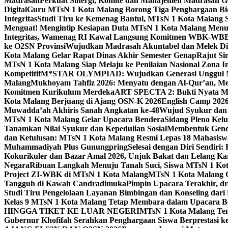
Madrasah
Perkuat Sinergi, Komite dan Manajemen Madrasah G
Digital
Guru MTsN 1 Kota Malang Borong Tiga Penghargaan Bida
Integritas
Studi Tiru ke Kemenag Bantul, MTsN 1 Kota Malang Si
Menguat! Mengintip Kesiapan Duta MTsN 1 Kota Malang Men
Integritas, Wamenag RI Kawal Langsung Komitmen WBK-WBB
ke O2SN Provinsi
Wujudkan Madrasah Akuntabel dan Melek Digi
Kota Malang Gelar Rapat Dinas Akhir Semester Genap
Rajut Si
MTsN 1 Kota Malang Siap Melaju ke Penilaian Nasional Zona In
Kompetitif
M*STAR OLYMPIAD: Wujudkan Generasi Unggul M
Malang
Mukhoyam Tahfiz 2026: Menyatu dengan Al-Qur’an, Me
Komitmen Kurikulum Merdeka
ART SPECTA 2: Bukti Nyata MT
Kota Malang Berjuang di Ajang OSN-K 2026
English Camp 2026
Muwadda’ah Akhiris Sanah Angkatan ke-48
Wujud Syukur dan 
MTsN 1 Kota Malang Gelar Upacara Bendera
Sidang Pleno Kel
Tanamkan Nilai Syukur dan Kepedulian Sosial
Membentuk Gener
dan Ketulusan: MTsN 1 Kota Malang Resmi Lepas 18 Mahasiswa 
Muhammadiyah Plus Gunungpring
Selesai dengan Diri Sendiri
Kokurikuler dan Bazar Amal 2026, Unjuk Bakat dan Lelang K
Negara
Ribuan Langkah Menuju Tanah Suci, Siswa MTsN 1 Kota
Project ZI-WBK di MTsN 1 Kota Malang
MTsN 1 Kota Malang G
Tangguh di Kawah Candradimuka
Pimpin Upacara Terakhir, dr
Studi Tiru Pengelolaan Layanan Bimbingan dan Konseling dar
Kelas 9 MTsN 1 Kota Malang Tetap Membara dalam Upacara B
HINGGA TIKET KE LUAR NEGERI
MTsN 1 Kota Malang Tem
Gubernur Khofifah Serahkan Penghargaan Siswa Berprestasi 