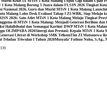
 Murid Kelas IX MTsN 1 Kota Malang Unjuk Gigi dalam Ujian Pr
1 Kota Malang Borong 5 Juara dalam FLS3N 2026 Tingkat Kot
uisi Nasional 2026, Guru dan Murid MTsN 1 Kota Malang Launch
ta Malang Lolos Desk Evaluasi Tahap I ZI-WBK, Siap Melaju ke
O2SN 2026: Satu Atlet MTsN 1 Kota Malang Melaju Tingkat Provi
nggema di MTsN 1 Kota Malang: Menjadi Generasi Berilmu dan 
eksi Halalbihalal dan Semangat Kartini: DWP MTsN 1 Kota Malan
unggu OLIMPABA 2026
Sinergi dan Prestasi: Kepala MTsN 1 Kota
Generasi Literat di Workshop SMK Telkom
Tim ZI Matsanewa Ik
i Teladan Triwulan I Tahun 2026
Musyafa’ Fathun Nuha, S.Ag., 
5339