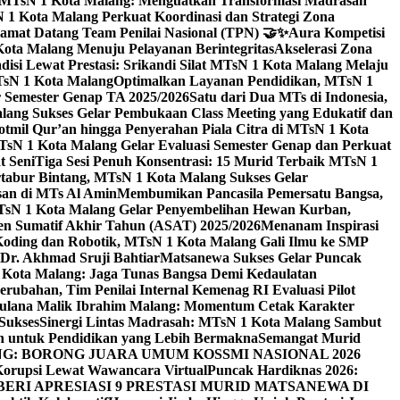
i MTsN 1 Kota Malang: Menguatkan Transformasi Madrasah
1 Kota Malang Perkuat Koordinasi dan Strategi Zona
amat Datang Team Penilai Nasional (TPN) 🤝✨
Aura Kompetisi
ta Malang Menuju Pelayanan Berintegritas
Akselerasi Zona
isi Lewat Prestasi: Srikandi Silat MTsN 1 Kota Malang Melaju
TsN 1 Kota Malang
Optimalkan Layanan Pendidikan, MTsN 1
r Semester Genap TA 2025/2026
Satu dari Dua MTs di Indonesia,
ng Sukses Gelar Pembukaan Class Meeting yang Edukatif dan
hotmil Qur’an hingga Penyerahan Piala Citra di MTsN 1 Kota
MTsN 1 Kota Malang Gelar Evaluasi Semester Genap dan Perkuat
 Seni
Tiga Sesi Penuh Konsentrasi: 15 Murid Terbaik MTsN 1
tabur Bintang, MTsN 1 Kota Malang Sukses Gelar
san di MTs Al Amin
Membumikan Pancasila Pemersatu Bangsa,
sN 1 Kota Malang Gelar Penyembelihan Hewan Kurban,
en Sumatif Akhir Tahun (ASAT) 2025/2026
Menanam Inspirasi
 Koding dan Robotik, MTsN 1 Kota Malang Gali Ilmu ke SMP
 Dr. Akhmad Sruji Bahtiar
Matsanewa Sukses Gelar Puncak
Kota Malang: Jaga Tunas Bangsa Demi Kedaulatan
rubahan, Tim Penilai Internal Kemenag RI Evaluasi Pilot
aulana Malik Ibrahim Malang: Momentum Cetak Karakter
Sukses
Sinergi Lintas Madrasah: MTsN 1 Kota Malang Sambut
h untuk Pendidikan yang Lebih Bermakna
Semangat Murid
 BORONG JUARA UMUM KOSSMI NASIONAL 2026
Korupsi Lewat Wawancara Virtual
Puncak Hardiknas 2026:
ERI APRESIASI 9 PRESTASI MURID MATSANEWA DI