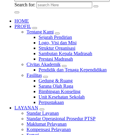
Search for:
HOME
PROFIL
Tentang Kami
Sejarah Pendirian
Logo, Visi dan Misi
Struktur Organisasi
Sambutan Kepala Madrasah
Prestasi Madrasah
Civitas Akademik
Pendidik dan Tenaga Kependidikan
Fasilitas
Gedung & Ruang
Sarana Olah Raga
Bimbingan Konseling
Unit Kesehatan Sekolah
Perpustakaan
LAYANAN
Standar Layanan
Standar Operasional Prosedur PTSP
Maklumat Pelayanan
Kompensasi Pelayanan
Survei