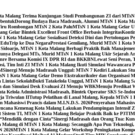
Kota Malang Terima Kunjungan Studi Pembangunan ZI dari MTsN
rbentuk
Dorong Budaya Baca Madrasah, Alumni MTsN 1 Kota Mal
Tiru Rombongan MTsN 2 Kota Palu
MTsN 1 Kota Malang Gelar Up
g Gelar Bimtek Excellent Front Office Berbasis Integritas
Konti
1 Kota Malang Gelar Sosialisasi Deteksi Dini dan Pertolongan P
 EduTrip ke Dua Negara
Prestasi Gemilang, Murid MTsN 1 Kota 
doarjo, MTsN 1 Kota Malang Berbagi Praktik Baik Manajeme
tunya Delegasi MTs, Murid MTsN 1 Kota Malang Ukir Sejarah 
Genre Bersama Komisi IX DPR RI dan BKKBN
Lewat Seni Peran,
si, Tim Inti ZI MTsN 1 Kota Malang Ikuti Simulasi Wawancara Pe
AM
Sinergi Menuju Madrasah Unggul: MTsN 7 Kediri Lakukan Stud
sN 1 Kota Malang Gelar Demo Ekstrakurikuler dan Organisas
 Lintas Sekolah
Bukti Tatakelola Unggul, MTsN 1 Kota Malang Sa
n dan Simulasi Desk Evaluasi ZI Menuju WBK
Menuju Predikat 
ta Kelola Administrasi Madrasah, Bimtek Operator SKS Se-Indo
ja Triwulan II
Tutup Pelatihan di Lanal Malang, Kepala MTsN 1
 Mahasiswi Prancis dalam M.I.N.D.S. 2026
Penyerahan Mahasis
ncana Kemenag Kota Malang Lakukan Pendampingan Intensif Zo
t Sistem TI, MTsN 1 Kota Malang Belajar Praktik Baik ke P3T
“Mendidik dengan Cinta”
Sinergi Madrasah dan Orang Tua: Kun
Malang di MTsN 1 Kota Malang: Secanggih Apa Pun Teknologi,
N 2026
MTsN 1 Kota Malang Gelar Workshop Peningkatan Kompet