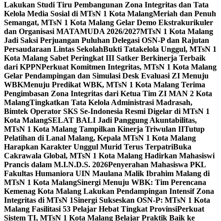
Lakukan Studi Tiru Pembangunan Zona Integritas dan Tata
Kelola Media Sosial di MTsN 1 Kota Malang
Meriah dan Penuh
Semangat, MTsN 1 Kota Malang Gelar Demo Ekstrakurikuler
dan Organisasi MATAMUDA 2026/2027
MTsN 1 Kota Malang
Jadi Saksi Perjuangan Puluhan Delegasi OSN-P dan Rajutan
Persaudaraan Lintas Sekolah
Bukti Tatakelola Unggul, MTsN 1
Kota Malang Sabet Peringkat III Satker Berkinerja Terbaik
dari KPPN
Perkuat Komitmen Integritas, MTsN 1 Kota Malang
Gelar Pendampingan dan Simulasi Desk Evaluasi ZI Menuju
WBK
Menuju Predikat WBK, MTsN 1 Kota Malang Terima
Pengimbasan Zona Integritas dari Ketua Tim ZI MAN 2 Kota
Malang
Tingkatkan Tata Kelola Administrasi Madrasah,
Bimtek Operator SKS Se-Indonesia Resmi Digelar di MTsN 1
Kota Malang
SELAT BALI Jadi Panggung Akuntabilitas,
MTsN 1 Kota Malang Tampilkan Kinerja Triwulan II
Tutup
Pelatihan di Lanal Malang, Kepala MTsN 1 Kota Malang
Harapkan Karakter Unggul Murid Terus Terpatri
Buka
Cakrawala Global, MTsN 1 Kota Malang Hadirkan Mahasiswi
Prancis dalam M.I.N.D.S. 2026
Penyerahan Mahasiswa PKL
Fakultas Humaniora UIN Maulana Malik Ibrahim Malang di
MTsN 1 Kota Malang
Sinergi Menuju WBK: Tim Perencana
Kemenag Kota Malang Lakukan Pendampingan Intensif Zona
Integritas di MTsN 1
Sinergi Sukseskan OSN-P: MTsN 1 Kota
Malang Fasilitasi 53 Pelajar Hebat Tingkat Provinsi
Perkuat
Sistem TI, MTsN 1 Kota Malang Belajar Praktik Baik ke