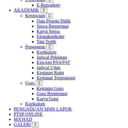
E-Repository
AKADEMIK
Kesiswaan
Data Peserta Didik
Siswa Berprestasi
Karya Siswa
Ekstrakurikuler
Tata Tertib
Pengajaran
Kurikulum
Jadwal Pelajaran
Kisi-kisi PAS/PAT
Jadwal Ujian
Kegiatan Rutin
Kegiatan Terprogram
Guru
Kegiatan Guru
Guru Berprestasi
Karya Guru
Kurikulum
PENGADUAN SP4N LAPOR
PTSP ONLINE
MA’HAD
GALERI