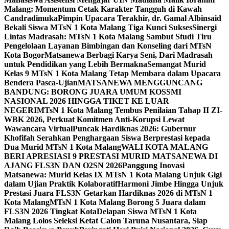
Malang: Momentum Cetak Karakter Tangguh di Kawah
Candradimuka
Pimpin Upacara Terakhir, dr. Gamal Albinsaid
Bekali Siswa MTsN 1 Kota Malang Tiga Kunci Sukses
Sinergi
Lintas Madrasah: MTsN 1 Kota Malang Sambut Studi Tiru
Pengelolaan Layanan Bimbingan dan Konseling dari MTsN
Kota Bogor
Matsanewa Berbagi Karya Seni, Dari Madrasah
untuk Pendidikan yang Lebih Bermakna
Semangat Murid
Kelas 9 MTsN 1 Kota Malang Tetap Membara dalam Upacara
Bendera Pasca-Ujian
MATSANEWA MENGGUNCANG
BANDUNG: BORONG JUARA UMUM KOSSMI
NASIONAL 2026 HINGGA TIKET KE LUAR
NEGERI
MTsN 1 Kota Malang Tembus Penilaian Tahap II ZI-
WBK 2026, Perkuat Komitmen Anti-Korupsi Lewat
Wawancara Virtual
Puncak Hardiknas 2026: Gubernur
Khofifah Serahkan Penghargaan Siswa Berprestasi kepada
Dua Murid MTsN 1 Kota Malang
WALI KOTA MALANG
BERI APRESIASI 9 PRESTASI MURID MATSANEWA DI
AJANG FLS3N DAN O2SN 2026
Panggung Inovasi
Matsanewa: Murid Kelas IX MTsN 1 Kota Malang Unjuk Gigi
dalam Ujian Praktik Kolaboratif
Harmoni Jimbe Hingga Unjuk
Prestasi Juara FLS3N Getarkan Hardiknas 2026 di MTsN 1
Kota Malang
MTsN 1 Kota Malang Borong 5 Juara dalam
FLS3N 2026 Tingkat Kota
Delapan Siswa MTsN 1 Kota
Malang Lolos Seleksi Ketat Calon Taruna Nusantara, Siap