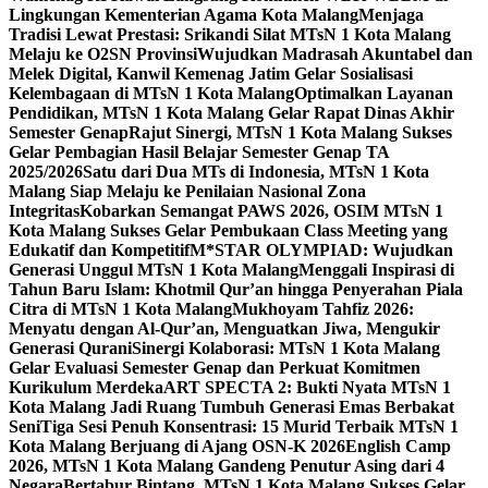
Lingkungan Kementerian Agama Kota Malang
Menjaga
Tradisi Lewat Prestasi: Srikandi Silat MTsN 1 Kota Malang
Melaju ke O2SN Provinsi
Wujudkan Madrasah Akuntabel dan
Melek Digital, Kanwil Kemenag Jatim Gelar Sosialisasi
Kelembagaan di MTsN 1 Kota Malang
Optimalkan Layanan
Pendidikan, MTsN 1 Kota Malang Gelar Rapat Dinas Akhir
Semester Genap
Rajut Sinergi, MTsN 1 Kota Malang Sukses
Gelar Pembagian Hasil Belajar Semester Genap TA
2025/2026
Satu dari Dua MTs di Indonesia, MTsN 1 Kota
Malang Siap Melaju ke Penilaian Nasional Zona
Integritas
Kobarkan Semangat PAWS 2026, OSIM MTsN 1
Kota Malang Sukses Gelar Pembukaan Class Meeting yang
Edukatif dan Kompetitif
M*STAR OLYMPIAD: Wujudkan
Generasi Unggul MTsN 1 Kota Malang
Menggali Inspirasi di
Tahun Baru Islam: Khotmil Qur’an hingga Penyerahan Piala
Citra di MTsN 1 Kota Malang
Mukhoyam Tahfiz 2026:
Menyatu dengan Al-Qur’an, Menguatkan Jiwa, Mengukir
Generasi Qurani
Sinergi Kolaborasi: MTsN 1 Kota Malang
Gelar Evaluasi Semester Genap dan Perkuat Komitmen
Kurikulum Merdeka
ART SPECTA 2: Bukti Nyata MTsN 1
Kota Malang Jadi Ruang Tumbuh Generasi Emas Berbakat
Seni
Tiga Sesi Penuh Konsentrasi: 15 Murid Terbaik MTsN 1
Kota Malang Berjuang di Ajang OSN-K 2026
English Camp
2026, MTsN 1 Kota Malang Gandeng Penutur Asing dari 4
Negara
Bertabur Bintang, MTsN 1 Kota Malang Sukses Gelar