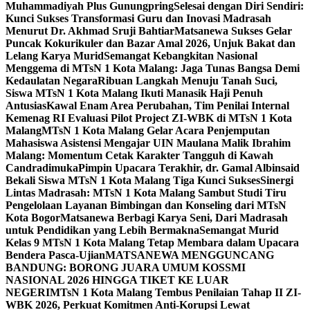
Muhammadiyah Plus Gunungpring
Selesai dengan Diri Sendiri:
Kunci Sukses Transformasi Guru dan Inovasi Madrasah
Menurut Dr. Akhmad Sruji Bahtiar
Matsanewa Sukses Gelar
Puncak Kokurikuler dan Bazar Amal 2026, Unjuk Bakat dan
Lelang Karya Murid
Semangat Kebangkitan Nasional
Menggema di MTsN 1 Kota Malang: Jaga Tunas Bangsa Demi
Kedaulatan Negara
Ribuan Langkah Menuju Tanah Suci,
Siswa MTsN 1 Kota Malang Ikuti Manasik Haji Penuh
Antusias
Kawal Enam Area Perubahan, Tim Penilai Internal
Kemenag RI Evaluasi Pilot Project ZI-WBK di MTsN 1 Kota
Malang
MTsN 1 Kota Malang Gelar Acara Penjemputan
Mahasiswa Asistensi Mengajar UIN Maulana Malik Ibrahim
Malang: Momentum Cetak Karakter Tangguh di Kawah
Candradimuka
Pimpin Upacara Terakhir, dr. Gamal Albinsaid
Bekali Siswa MTsN 1 Kota Malang Tiga Kunci Sukses
Sinergi
Lintas Madrasah: MTsN 1 Kota Malang Sambut Studi Tiru
Pengelolaan Layanan Bimbingan dan Konseling dari MTsN
Kota Bogor
Matsanewa Berbagi Karya Seni, Dari Madrasah
untuk Pendidikan yang Lebih Bermakna
Semangat Murid
Kelas 9 MTsN 1 Kota Malang Tetap Membara dalam Upacara
Bendera Pasca-Ujian
MATSANEWA MENGGUNCANG
BANDUNG: BORONG JUARA UMUM KOSSMI
NASIONAL 2026 HINGGA TIKET KE LUAR
NEGERI
MTsN 1 Kota Malang Tembus Penilaian Tahap II ZI-
WBK 2026, Perkuat Komitmen Anti-Korupsi Lewat