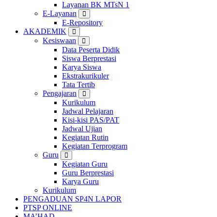
Layanan BK MTsN 1
E-Layanan
E-Repository
AKADEMIK
Kesiswaan
Data Peserta Didik
Siswa Berprestasi
Karya Siswa
Ekstrakurikuler
Tata Tertib
Pengajaran
Kurikulum
Jadwal Pelajaran
Kisi-kisi PAS/PAT
Jadwal Ujian
Kegiatan Rutin
Kegiatan Terprogram
Guru
Kegiatan Guru
Guru Berprestasi
Karya Guru
Kurikulum
PENGADUAN SP4N LAPOR
PTSP ONLINE
MA’HAD