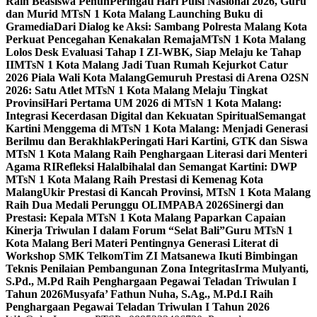
Raih Beasiswa Penuh
Peringati Hari Puisi Nasional 2026, Guru
dan Murid MTsN 1 Kota Malang Launching Buku di
Gramedia
Dari Dialog ke Aksi: Sambang Polresta Malang Kota
Perkuat Pencegahan Kenakalan Remaja
MTsN 1 Kota Malang
Lolos Desk Evaluasi Tahap I ZI-WBK, Siap Melaju ke Tahap
II
MTsN 1 Kota Malang Jadi Tuan Rumah Kejurkot Catur
2026 Piala Wali Kota Malang
Gemuruh Prestasi di Arena O2SN
2026: Satu Atlet MTsN 1 Kota Malang Melaju Tingkat
Provinsi
Hari Pertama UM 2026 di MTsN 1 Kota Malang:
Integrasi Kecerdasan Digital dan Kekuatan Spiritual
Semangat
Kartini Menggema di MTsN 1 Kota Malang: Menjadi Generasi
Berilmu dan Berakhlak
Peringati Hari Kartini, GTK dan Siswa
MTsN 1 Kota Malang Raih Penghargaan Literasi dari Menteri
Agama RI
Refleksi Halalbihalal dan Semangat Kartini: DWP
MTsN 1 Kota Malang Raih Prestasi di Kemenag Kota
Malang
Ukir Prestasi di Kancah Provinsi, MTsN 1 Kota Malang
Raih Dua Medali Perunggu OLIMPABA 2026
Sinergi dan
Prestasi: Kepala MTsN 1 Kota Malang Paparkan Capaian
Kinerja Triwulan I dalam Forum “Selat Bali”
Guru MTsN 1
Kota Malang Beri Materi Pentingnya Generasi Literat di
Workshop SMK Telkom
Tim ZI Matsanewa Ikuti Bimbingan
Teknis Penilaian Pembangunan Zona Integritas
Irma Mulyanti,
S.Pd., M.Pd Raih Penghargaan Pegawai Teladan Triwulan I
Tahun 2026
Musyafa’ Fathun Nuha, S.Ag., M.Pd.I Raih
Penghargaan Pegawai Teladan Triwulan I Tahun 2026