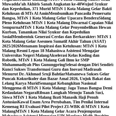
Muwadda’ah Akhiris Sanah Angkatan ke-48
Wujud Syukur
dan Kepedulian, 371 Murid MTsN 1 Kota Malang Gelar Bakti
Kelulusan di MTs Al Amin
Membumikan Pancasila Pemersatu
Bangsa, MTsN 1 Kota Malang Gelar Upacara Bendera
Sidang
Pleno Kelulusan MTsN 1 Kota Malang Diwarnai Capaian Nilai
Sempurna
MTsN 1 Kota Malang Gelar Penyembelihan Hewan
Kurban, Tanamkan Nilai Syukur dan Kepedulian
Sosial
Membentuk Generasi Cerdas dan Berkarakter: MTsN 1
Kota Malang Gelar Asesmen Sumatif Akhir Tahun (ASAT)
2025/2026
Menanam Inspirasi dan Ketulusan: MTsN 1 Kota
Malang Resmi Lepas 18 Mahasiswa Asistensi Mengajar
Universitas Negeri Malang
Akselerasi Kelas Koding dan
Robotik, MTsN 1 Kota Malang Gali Ilmu ke SMP
Muhammadiyah Plus Gunungpring
Selesai dengan Diri Sendiri:
Kunci Sukses Transformasi Guru dan Inovasi Madrasah
Menurut Dr. Akhmad Sruji Bahtiar
Matsanewa Sukses Gelar
Puncak Kokurikuler dan Bazar Amal 2026, Unjuk Bakat dan
Lelang Karya Murid
Semangat Kebangkitan Nasional
Menggema di MTsN 1 Kota Malang: Jaga Tunas Bangsa Demi
Kedaulatan Negara
Ribuan Langkah Menuju Tanah Suci,
Siswa MTsN 1 Kota Malang Ikuti Manasik Haji Penuh
Antusias
Kawal Enam Area Perubahan, Tim Penilai Internal
Kemenag RI Evaluasi Pilot Project ZI-WBK di MTsN 1 Kota
Malang
MTsN 1 Kota Malang Gelar Acara Penjemputan
Mahasiswa Asistensi Mengajar UIN Maulana Malik Ibrahim