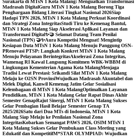
Surakarta di MTsN 1 Kota Malang: Menguatkan Transformasi
Madrasah Digital
Guru MTsN 1 Kota Malang Borong Tiga
Penghargaan Bidang Literasi Tingkat Nasional 2026
Siap
Hadapi TPN 2026, MTsN 1 Kota Malang Perkuat Koordinasi
dan Strategi Zona Integritas
Studi Tiru ke Kemenag Bantul,
MTsN 1 Kota Malang Siap Akselerasi Aplikasi Layanan dan
Transformasi Digital
✨🤝 Selamat Datang Team Penilai
Nasional (TPN) 🤝✨
Aura Kompetisi Menguat! Mengintip
Kesiapan Duta MTsN 1 Kota Malang Menuju Panggung OSN-
P
Renovasi PTSP: Langkah Konkret MTsN 1 Kota Malang
Menuju Pelayanan Berintegritas
Akselerasi Zona Integritas,
Wamenag RI Kawal Langsung Komitmen WBK-WBBM di
Lingkungan Kementerian Agama Kota Malang
Menjaga
Tradisi Lewat Prestasi: Srikandi Silat MTsN 1 Kota Malang
Melaju ke O2SN Provinsi
Wujudkan Madrasah Akuntabel dan
Melek Digital, Kanwil Kemenag Jatim Gelar Sosialisasi
Kelembagaan di MTsN 1 Kota Malang
Optimalkan Layanan
Pendidikan, MTsN 1 Kota Malang Gelar Rapat Dinas Akhir
Semester Genap
Rajut Sinergi, MTsN 1 Kota Malang Sukses
Gelar Pembagian Hasil Belajar Semester Genap TA
2025/2026
Satu dari Dua MTs di Indonesia, MTsN 1 Kota
Malang Siap Melaju ke Penilaian Nasional Zona
Integritas
Kobarkan Semangat PAWS 2026, OSIM MTsN 1
Kota Malang Sukses Gelar Pembukaan Class Meeting yang
Edukatif dan Kompetitif
M*STAR OLYMPIAD: Wujudkan