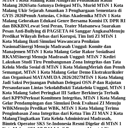
MTsN 1 Kota Malang Raih Anugerah Pendidikan Radar
Malang 2026
Satu-Satunya Delegasi MTs, Murid MTsN 1 Kota
Malang Ukir Sejarah Amankan 3 Penghargaan Sementara di
GYIS 2026
Penuh Antusias, Civitas Akademika MTsN 1 Kota
Malang Gelorakan Edukasi Genre Bersama Komisi IX DPR RI
dan BKKBN
Lewat Seni Peran, Teater Matsanewa Suarakan
Pesan Anti-Bullying di PAGSETA #4 Sanggar Angkasa
Menuju
Predikat Wilayah Bebas dari Korupsi, Tim Inti ZI MTsN 1
Kota Malang Ikuti Simulasi Wawancara Penilaian
Nasional
Sinergi Menuju Madrasah Unggul: Komite dan
Manajemen MTsN 1 Kota Malang Gelar Rakor Sosialisasi
RKAM
Sinergi Menuju Madrasah Unggul: MTsN 7 Kediri
Lakukan Studi Tiru Pembangunan Zona Integritas dan Tata
Kelola Media Sosial di MTsN 1 Kota Malang
Meriah dan Penuh
Semangat, MTsN 1 Kota Malang Gelar Demo Ekstrakurikuler
dan Organisasi MATAMUDA 2026/2027
MTsN 1 Kota Malang
Jadi Saksi Perjuangan Puluhan Delegasi OSN-P dan Rajutan
Persaudaraan Lintas Sekolah
Bukti Tatakelola Unggul, MTsN 1
Kota Malang Sabet Peringkat III Satker Berkinerja Terbaik
dari KPPN
Perkuat Komitmen Integritas, MTsN 1 Kota Malang
Gelar Pendampingan dan Simulasi Desk Evaluasi ZI Menuju
WBK
Menuju Predikat WBK, MTsN 1 Kota Malang Terima
Pengimbasan Zona Integritas dari Ketua Tim ZI MAN 2 Kota
Malang
Tingkatkan Tata Kelola Administrasi Madrasah,
Bimtek Operator SKS Se-Indonesia Resmi Digelar di MTsN 1