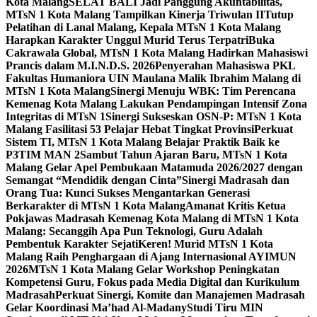
Kota Malang
SELAT BALI Jadi Panggung Akuntabilitas,
MTsN 1 Kota Malang Tampilkan Kinerja Triwulan II
Tutup
Pelatihan di Lanal Malang, Kepala MTsN 1 Kota Malang
Harapkan Karakter Unggul Murid Terus Terpatri
Buka
Cakrawala Global, MTsN 1 Kota Malang Hadirkan Mahasiswi
Prancis dalam M.I.N.D.S. 2026
Penyerahan Mahasiswa PKL
Fakultas Humaniora UIN Maulana Malik Ibrahim Malang di
MTsN 1 Kota Malang
Sinergi Menuju WBK: Tim Perencana
Kemenag Kota Malang Lakukan Pendampingan Intensif Zona
Integritas di MTsN 1
Sinergi Sukseskan OSN-P: MTsN 1 Kota
Malang Fasilitasi 53 Pelajar Hebat Tingkat Provinsi
Perkuat
Sistem TI, MTsN 1 Kota Malang Belajar Praktik Baik ke
P3TIM MAN 2
Sambut Tahun Ajaran Baru, MTsN 1 Kota
Malang Gelar Apel Pembukaan Matamuda 2026/2027 dengan
Semangat “Mendidik dengan Cinta”
Sinergi Madrasah dan
Orang Tua: Kunci Sukses Mengantarkan Generasi
Berkarakter di MTsN 1 Kota Malang
Amanat Kritis Ketua
Pokjawas Madrasah Kemenag Kota Malang di MTsN 1 Kota
Malang: Secanggih Apa Pun Teknologi, Guru Adalah
Pembentuk Karakter Sejati
Keren! Murid MTsN 1 Kota
Malang Raih Penghargaan di Ajang Internasional AYIMUN
2026
MTsN 1 Kota Malang Gelar Workshop Peningkatan
Kompetensi Guru, Fokus pada Media Digital dan Kurikulum
Madrasah
Perkuat Sinergi, Komite dan Manajemen Madrasah
Gelar Koordinasi Ma’had Al-Madany
Studi Tiru MIN