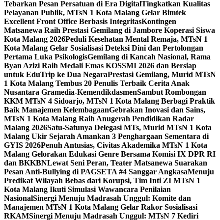
Tebarkan Pesan Persatuan di Era Digital
Tingkatkan Kualitas
Pelayanan Publik, MTsN 1 Kota Malang Gelar Bimtek
Excellent Front Office Berbasis Integritas
Kontingen
Matsanewa Raih Prestasi Gemilang di Jambore Koperasi Siswa
Kota Malang 2026
Peduli Kesehatan Mental Remaja, MTsN 1
Kota Malang Gelar Sosialisasi Deteksi Dini dan Pertolongan
Pertama Luka Psikologis
Gemilang di Kancah Nasional, Rama
Byan Azizi Raih Medali Emas KOSSMI 2026 dan Bersiap
untuk EduTrip ke Dua Negara
Prestasi Gemilang, Murid MTsN
1 Kota Malang Tembus 20 Penulis Terbaik Cerita Anak
Nusantara Gramedia-Kemendikdasmen
Sambut Rombongan
KKM MTsN 4 Sidoarjo, MTsN 1 Kota Malang Berbagi Praktik
Baik Manajemen Kelembagaan
Gebrakan Inovasi dan Sains,
MTsN 1 Kota Malang Raih Anugerah Pendidikan Radar
Malang 2026
Satu-Satunya Delegasi MTs, Murid MTsN 1 Kota
Malang Ukir Sejarah Amankan 3 Penghargaan Sementara di
GYIS 2026
Penuh Antusias, Civitas Akademika MTsN 1 Kota
Malang Gelorakan Edukasi Genre Bersama Komisi IX DPR RI
dan BKKBN
Lewat Seni Peran, Teater Matsanewa Suarakan
Pesan Anti-Bullying di PAGSETA #4 Sanggar Angkasa
Menuju
Predikat Wilayah Bebas dari Korupsi, Tim Inti ZI MTsN 1
Kota Malang Ikuti Simulasi Wawancara Penilaian
Nasional
Sinergi Menuju Madrasah Unggul: Komite dan
Manajemen MTsN 1 Kota Malang Gelar Rakor Sosialisasi
RKAM
Sinergi Menuju Madrasah Unggul: MTsN 7 Kediri