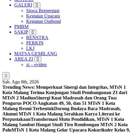
GALERI
Siswa Berprestasi
Kegiatan Upacara
Kegiatan Outbond
PMBM
SAKIP
RENSTRA
PERKIN
LKJ
MATSA GEMILANG
AREA ZI
zi – eviden
Sab. Agu 8th, 2026
Trending News:
Memperkuat Sinergi dan Integritas, MTsN 1
Kota Malang Terima Kunjungan Studi Pembangunan ZI dari
MTsN 2 Madiun
Sinergi Kuat Madrasah dan Orang Tua:
Pengurus POCO Angkatan 49, 50, dan 51 MTsN 1 Kota
Malang Resmi Terbentuk
Dorong Budaya Baca Madrasah,
Alumni MTsN 1 Kota Malang Serahkan Karya Literasi ke
Perpustakaan
Transformasi Mutu Pendidikan, MTsN 1 Kota
Malang Sambut Hangat Studi Tiru Rombongan MTsN 2 Kota
Palu
MTsN 1 Kota Malang Gelar Upacara Kokurikuler Kelas 9,