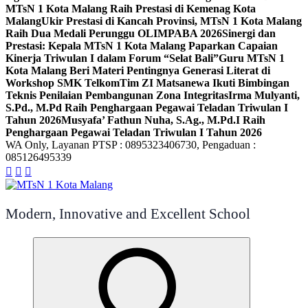
MTsN 1 Kota Malang Raih Prestasi di Kemenag Kota
Malang
Ukir Prestasi di Kancah Provinsi, MTsN 1 Kota Malang
Raih Dua Medali Perunggu OLIMPABA 2026
Sinergi dan
Prestasi: Kepala MTsN 1 Kota Malang Paparkan Capaian
Kinerja Triwulan I dalam Forum “Selat Bali”
Guru MTsN 1
Kota Malang Beri Materi Pentingnya Generasi Literat di
Workshop SMK Telkom
Tim ZI Matsanewa Ikuti Bimbingan
Teknis Penilaian Pembangunan Zona Integritas
Irma Mulyanti,
S.Pd., M.Pd Raih Penghargaan Pegawai Teladan Triwulan I
Tahun 2026
Musyafa’ Fathun Nuha, S.Ag., M.Pd.I Raih
Penghargaan Pegawai Teladan Triwulan I Tahun 2026
WA Only, Layanan PTSP : 0895323406730, Pengaduan :
085126495339
Modern, Innovative and Excellent School