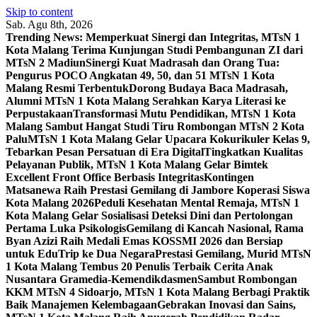
Skip to content
Sab. Agu 8th, 2026
Trending News:
Memperkuat Sinergi dan Integritas, MTsN 1
Kota Malang Terima Kunjungan Studi Pembangunan ZI dari
MTsN 2 Madiun
Sinergi Kuat Madrasah dan Orang Tua:
Pengurus POCO Angkatan 49, 50, dan 51 MTsN 1 Kota
Malang Resmi Terbentuk
Dorong Budaya Baca Madrasah,
Alumni MTsN 1 Kota Malang Serahkan Karya Literasi ke
Perpustakaan
Transformasi Mutu Pendidikan, MTsN 1 Kota
Malang Sambut Hangat Studi Tiru Rombongan MTsN 2 Kota
Palu
MTsN 1 Kota Malang Gelar Upacara Kokurikuler Kelas 9,
Tebarkan Pesan Persatuan di Era Digital
Tingkatkan Kualitas
Pelayanan Publik, MTsN 1 Kota Malang Gelar Bimtek
Excellent Front Office Berbasis Integritas
Kontingen
Matsanewa Raih Prestasi Gemilang di Jambore Koperasi Siswa
Kota Malang 2026
Peduli Kesehatan Mental Remaja, MTsN 1
Kota Malang Gelar Sosialisasi Deteksi Dini dan Pertolongan
Pertama Luka Psikologis
Gemilang di Kancah Nasional, Rama
Byan Azizi Raih Medali Emas KOSSMI 2026 dan Bersiap
untuk EduTrip ke Dua Negara
Prestasi Gemilang, Murid MTsN
1 Kota Malang Tembus 20 Penulis Terbaik Cerita Anak
Nusantara Gramedia-Kemendikdasmen
Sambut Rombongan
KKM MTsN 4 Sidoarjo, MTsN 1 Kota Malang Berbagi Praktik
Baik Manajemen Kelembagaan
Gebrakan Inovasi dan Sains,