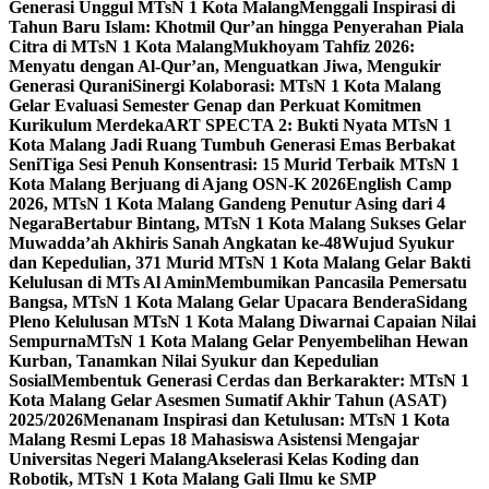
Generasi Unggul MTsN 1 Kota Malang
Menggali Inspirasi di
Tahun Baru Islam: Khotmil Qur’an hingga Penyerahan Piala
Citra di MTsN 1 Kota Malang
Mukhoyam Tahfiz 2026:
Menyatu dengan Al-Qur’an, Menguatkan Jiwa, Mengukir
Generasi Qurani
Sinergi Kolaborasi: MTsN 1 Kota Malang
Gelar Evaluasi Semester Genap dan Perkuat Komitmen
Kurikulum Merdeka
ART SPECTA 2: Bukti Nyata MTsN 1
Kota Malang Jadi Ruang Tumbuh Generasi Emas Berbakat
Seni
Tiga Sesi Penuh Konsentrasi: 15 Murid Terbaik MTsN 1
Kota Malang Berjuang di Ajang OSN-K 2026
English Camp
2026, MTsN 1 Kota Malang Gandeng Penutur Asing dari 4
Negara
Bertabur Bintang, MTsN 1 Kota Malang Sukses Gelar
Muwadda’ah Akhiris Sanah Angkatan ke-48
Wujud Syukur
dan Kepedulian, 371 Murid MTsN 1 Kota Malang Gelar Bakti
Kelulusan di MTs Al Amin
Membumikan Pancasila Pemersatu
Bangsa, MTsN 1 Kota Malang Gelar Upacara Bendera
Sidang
Pleno Kelulusan MTsN 1 Kota Malang Diwarnai Capaian Nilai
Sempurna
MTsN 1 Kota Malang Gelar Penyembelihan Hewan
Kurban, Tanamkan Nilai Syukur dan Kepedulian
Sosial
Membentuk Generasi Cerdas dan Berkarakter: MTsN 1
Kota Malang Gelar Asesmen Sumatif Akhir Tahun (ASAT)
2025/2026
Menanam Inspirasi dan Ketulusan: MTsN 1 Kota
Malang Resmi Lepas 18 Mahasiswa Asistensi Mengajar
Universitas Negeri Malang
Akselerasi Kelas Koding dan
Robotik, MTsN 1 Kota Malang Gali Ilmu ke SMP