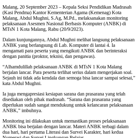
Malang, 20 September 2023 – Kepala Seksi Pendidikan Madrasah
(Kasi Pendma) Kantor Kementerian Agama (Kemenag) Kota
Malang, Abdul Mughni, S.Ag, M.Pd., melaksanakan monitoring
pelaksanaan Asesmen Nasional Berbasis Komputer (ANBK) di
MTsN 1 Kota Malang, Rabu (20/9/2023).
Dalam kunjungannya, Abdul Mughni melihat langsung pelaksanaan
ANBK yang berlangsung di Lab. Komputer di lantai 4. Ia
mengamati para peserta yang mengikuti ANBK dan berinteraksi
dengan panitia (proktor, teknisi, dan pengawas).
“Alhamdulillah pelaksanaan ANBK di MTsN 1 Kota Malang
berjalan lancar. Para peserta terlihat serius dalam mengerjakan soal.
Sejauh ini tidak ada kendala dan semoga bisa lancar sampai selesai,”
kata Abdul Mughni.
Ia juga mengapresiasi kesiapan sarana dan prasarana yang telah
disediakan oleh pihak madrasah. “Sarana dan prasarana yang
diperlukan sudah sangat mendukung untuk kelancaran pelaksanaan
ANBK,” imbuhnya.
Monitoring ini dilakukan untuk memastikan proses pelaksanaan
ANBK bisa berjalan dengan lancar. Materi ANBK terbagi dalam
dua hari, hari pertama Literasi dan Survei Karakter, hari kedua
Numerasi dan Survei Lingkungan Belajar.