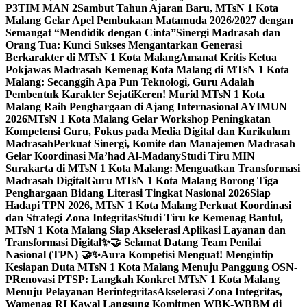
P3TIM MAN 2
Sambut Tahun Ajaran Baru, MTsN 1 Kota
Malang Gelar Apel Pembukaan Matamuda 2026/2027 dengan
Semangat “Mendidik dengan Cinta”
Sinergi Madrasah dan
Orang Tua: Kunci Sukses Mengantarkan Generasi
Berkarakter di MTsN 1 Kota Malang
Amanat Kritis Ketua
Pokjawas Madrasah Kemenag Kota Malang di MTsN 1 Kota
Malang: Secanggih Apa Pun Teknologi, Guru Adalah
Pembentuk Karakter Sejati
Keren! Murid MTsN 1 Kota
Malang Raih Penghargaan di Ajang Internasional AYIMUN
2026
MTsN 1 Kota Malang Gelar Workshop Peningkatan
Kompetensi Guru, Fokus pada Media Digital dan Kurikulum
Madrasah
Perkuat Sinergi, Komite dan Manajemen Madrasah
Gelar Koordinasi Ma’had Al-Madany
Studi Tiru MIN
Surakarta di MTsN 1 Kota Malang: Menguatkan Transformasi
Madrasah Digital
Guru MTsN 1 Kota Malang Borong Tiga
Penghargaan Bidang Literasi Tingkat Nasional 2026
Siap
Hadapi TPN 2026, MTsN 1 Kota Malang Perkuat Koordinasi
dan Strategi Zona Integritas
Studi Tiru ke Kemenag Bantul,
MTsN 1 Kota Malang Siap Akselerasi Aplikasi Layanan dan
Transformasi Digital
✨🤝 Selamat Datang Team Penilai
Nasional (TPN) 🤝✨
Aura Kompetisi Menguat! Mengintip
Kesiapan Duta MTsN 1 Kota Malang Menuju Panggung OSN-
P
Renovasi PTSP: Langkah Konkret MTsN 1 Kota Malang
Menuju Pelayanan Berintegritas
Akselerasi Zona Integritas,
Wamenag RI Kawal Langsung Komitmen WBK-WBBM di