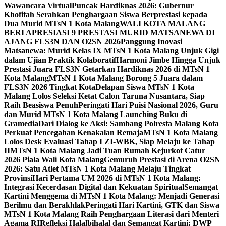
Wawancara Virtual
Puncak Hardiknas 2026: Gubernur
Khofifah Serahkan Penghargaan Siswa Berprestasi kepada
Dua Murid MTsN 1 Kota Malang
WALI KOTA MALANG
BERI APRESIASI 9 PRESTASI MURID MATSANEWA DI
AJANG FLS3N DAN O2SN 2026
Panggung Inovasi
Matsanewa: Murid Kelas IX MTsN 1 Kota Malang Unjuk Gigi
dalam Ujian Praktik Kolaboratif
Harmoni Jimbe Hingga Unjuk
Prestasi Juara FLS3N Getarkan Hardiknas 2026 di MTsN 1
Kota Malang
MTsN 1 Kota Malang Borong 5 Juara dalam
FLS3N 2026 Tingkat Kota
Delapan Siswa MTsN 1 Kota
Malang Lolos Seleksi Ketat Calon Taruna Nusantara, Siap
Raih Beasiswa Penuh
Peringati Hari Puisi Nasional 2026, Guru
dan Murid MTsN 1 Kota Malang Launching Buku di
Gramedia
Dari Dialog ke Aksi: Sambang Polresta Malang Kota
Perkuat Pencegahan Kenakalan Remaja
MTsN 1 Kota Malang
Lolos Desk Evaluasi Tahap I ZI-WBK, Siap Melaju ke Tahap
II
MTsN 1 Kota Malang Jadi Tuan Rumah Kejurkot Catur
2026 Piala Wali Kota Malang
Gemuruh Prestasi di Arena O2SN
2026: Satu Atlet MTsN 1 Kota Malang Melaju Tingkat
Provinsi
Hari Pertama UM 2026 di MTsN 1 Kota Malang:
Integrasi Kecerdasan Digital dan Kekuatan Spiritual
Semangat
Kartini Menggema di MTsN 1 Kota Malang: Menjadi Generasi
Berilmu dan Berakhlak
Peringati Hari Kartini, GTK dan Siswa
MTsN 1 Kota Malang Raih Penghargaan Literasi dari Menteri
Agama RI
Refleksi Halalbihalal dan Semangat Kartini: DWP