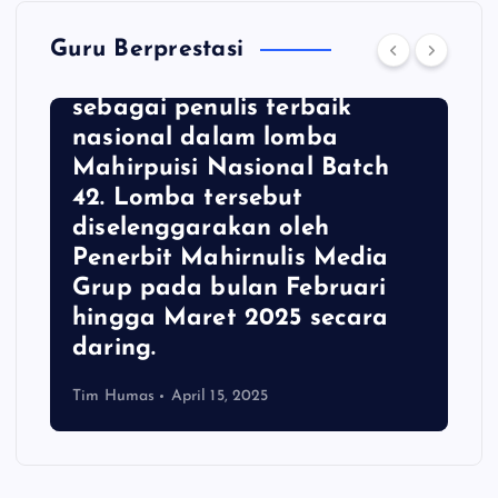
Yoga Prasetya, Guru MTsN 1
Kota Malang, berhasil
Guru Berprestasi
meraih penghargaan
sebagai penulis terbaik
nasional dalam lomba
Mahirpuisi Nasional Batch
42. Lomba tersebut
diselenggarakan oleh
Penerbit Mahirnulis Media
Grup pada bulan Februari
hingga Maret 2025 secara
daring.
Tim Humas
April 15, 2025