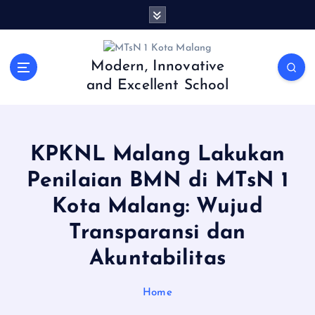
S
k
i
p
Modern, Innovative
t
and Excellent School
o
c
o
n
KPKNL Malang Lakukan
t
e
Penilaian BMN di MTsN 1
n
Kota Malang: Wujud
t
Transparansi dan
Akuntabilitas
Home