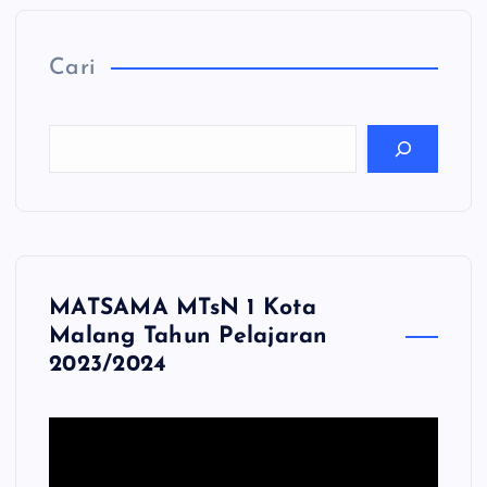
Cari
MATSAMA MTsN 1 Kota
Malang Tahun Pelajaran
2023/2024
P
e
m