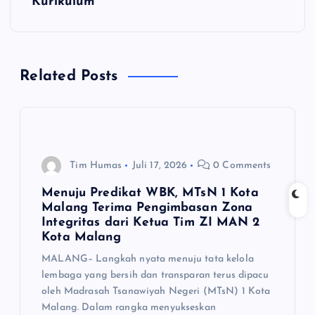
g
Kurikulum
a
s
Related Posts
i
p
Tim Humas
Juli 17, 2026
0 Comments
o
Menuju Predikat WBK, MTsN 1 Kota
s
Malang Terima Pengimbasan Zona
Integritas dari Ketua Tim ZI MAN 2
Kota Malang
MALANG– Langkah nyata menuju tata kelola
lembaga yang bersih dan transparan terus dipacu
oleh Madrasah Tsanawiyah Negeri (MTsN) 1 Kota
Malang. Dalam rangka menyukseskan