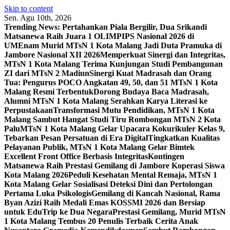
Skip to content
Sen. Agu 10th, 2026
Trending News:
Pertahankan Piala Bergilir, Dua Srikandi
Matsanewa Raih Juara 1 OLIMPIPS Nasional 2026 di
UM
Enam Murid MTsN 1 Kota Malang Jadi Duta Pramuka di
Jambore Nasional XII 2026
Memperkuat Sinergi dan Integritas,
MTsN 1 Kota Malang Terima Kunjungan Studi Pembangunan
ZI dari MTsN 2 Madiun
Sinergi Kuat Madrasah dan Orang
Tua: Pengurus POCO Angkatan 49, 50, dan 51 MTsN 1 Kota
Malang Resmi Terbentuk
Dorong Budaya Baca Madrasah,
Alumni MTsN 1 Kota Malang Serahkan Karya Literasi ke
Perpustakaan
Transformasi Mutu Pendidikan, MTsN 1 Kota
Malang Sambut Hangat Studi Tiru Rombongan MTsN 2 Kota
Palu
MTsN 1 Kota Malang Gelar Upacara Kokurikuler Kelas 9,
Tebarkan Pesan Persatuan di Era Digital
Tingkatkan Kualitas
Pelayanan Publik, MTsN 1 Kota Malang Gelar Bimtek
Excellent Front Office Berbasis Integritas
Kontingen
Matsanewa Raih Prestasi Gemilang di Jambore Koperasi Siswa
Kota Malang 2026
Peduli Kesehatan Mental Remaja, MTsN 1
Kota Malang Gelar Sosialisasi Deteksi Dini dan Pertolongan
Pertama Luka Psikologis
Gemilang di Kancah Nasional, Rama
Byan Azizi Raih Medali Emas KOSSMI 2026 dan Bersiap
untuk EduTrip ke Dua Negara
Prestasi Gemilang, Murid MTsN
1 Kota Malang Tembus 20 Penulis Terbaik Cerita Anak