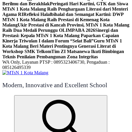
Berilmu dan Berakhlak
Peringati Hari Kartini, GTK dan Siswa
MTsN 1 Kota Malang Raih Penghargaan Literasi dari Menteri
Agama RI
Refleksi Halalbihalal dan Semangat Kartini: DWP
MTsN 1 Kota Malang Raih Prestasi di Kemenag Kota
Malang
Ukir Prestasi di Kancah Provinsi, MTsN 1 Kota Malang
Raih Dua Medali Perunggu OLIMPABA 2026
Sinergi dan
Prestasi: Kepala MTsN 1 Kota Malang Paparkan Capaian
Kinerja Triwulan I dalam Forum “Selat Bali”
Guru MTsN 1
Kota Malang Beri Materi Pentingnya Generasi Literat di
Workshop SMK Telkom
Tim ZI Matsanewa Ikuti Bimbingan
Teknis Penilaian Pembangunan Zona Integritas
WA Only, Layanan PTSP : 0895323406730, Pengaduan :
085126495339
Modern, Innovative and Excellent School