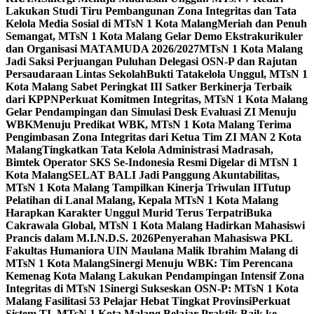
Lakukan Studi Tiru Pembangunan Zona Integritas dan Tata
Kelola Media Sosial di MTsN 1 Kota Malang
Meriah dan Penuh
Semangat, MTsN 1 Kota Malang Gelar Demo Ekstrakurikuler
dan Organisasi MATAMUDA 2026/2027
MTsN 1 Kota Malang
Jadi Saksi Perjuangan Puluhan Delegasi OSN-P dan Rajutan
Persaudaraan Lintas Sekolah
Bukti Tatakelola Unggul, MTsN 1
Kota Malang Sabet Peringkat III Satker Berkinerja Terbaik
dari KPPN
Perkuat Komitmen Integritas, MTsN 1 Kota Malang
Gelar Pendampingan dan Simulasi Desk Evaluasi ZI Menuju
WBK
Menuju Predikat WBK, MTsN 1 Kota Malang Terima
Pengimbasan Zona Integritas dari Ketua Tim ZI MAN 2 Kota
Malang
Tingkatkan Tata Kelola Administrasi Madrasah,
Bimtek Operator SKS Se-Indonesia Resmi Digelar di MTsN 1
Kota Malang
SELAT BALI Jadi Panggung Akuntabilitas,
MTsN 1 Kota Malang Tampilkan Kinerja Triwulan II
Tutup
Pelatihan di Lanal Malang, Kepala MTsN 1 Kota Malang
Harapkan Karakter Unggul Murid Terus Terpatri
Buka
Cakrawala Global, MTsN 1 Kota Malang Hadirkan Mahasiswi
Prancis dalam M.I.N.D.S. 2026
Penyerahan Mahasiswa PKL
Fakultas Humaniora UIN Maulana Malik Ibrahim Malang di
MTsN 1 Kota Malang
Sinergi Menuju WBK: Tim Perencana
Kemenag Kota Malang Lakukan Pendampingan Intensif Zona
Integritas di MTsN 1
Sinergi Sukseskan OSN-P: MTsN 1 Kota
Malang Fasilitasi 53 Pelajar Hebat Tingkat Provinsi
Perkuat
Sistem TI, MTsN 1 Kota Malang Belajar Praktik Baik ke