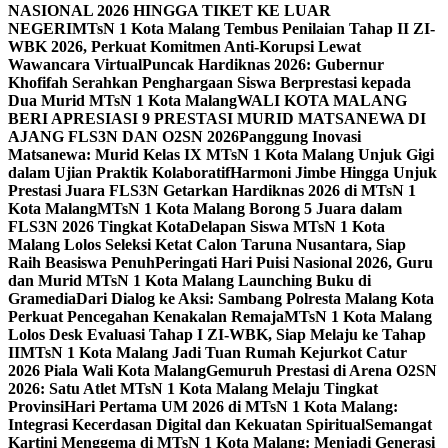
NASIONAL 2026 HINGGA TIKET KE LUAR
NEGERI
MTsN 1 Kota Malang Tembus Penilaian Tahap II ZI-
WBK 2026, Perkuat Komitmen Anti-Korupsi Lewat
Wawancara Virtual
Puncak Hardiknas 2026: Gubernur
Khofifah Serahkan Penghargaan Siswa Berprestasi kepada
Dua Murid MTsN 1 Kota Malang
WALI KOTA MALANG
BERI APRESIASI 9 PRESTASI MURID MATSANEWA DI
AJANG FLS3N DAN O2SN 2026
Panggung Inovasi
Matsanewa: Murid Kelas IX MTsN 1 Kota Malang Unjuk Gigi
dalam Ujian Praktik Kolaboratif
Harmoni Jimbe Hingga Unjuk
Prestasi Juara FLS3N Getarkan Hardiknas 2026 di MTsN 1
Kota Malang
MTsN 1 Kota Malang Borong 5 Juara dalam
FLS3N 2026 Tingkat Kota
Delapan Siswa MTsN 1 Kota
Malang Lolos Seleksi Ketat Calon Taruna Nusantara, Siap
Raih Beasiswa Penuh
Peringati Hari Puisi Nasional 2026, Guru
dan Murid MTsN 1 Kota Malang Launching Buku di
Gramedia
Dari Dialog ke Aksi: Sambang Polresta Malang Kota
Perkuat Pencegahan Kenakalan Remaja
MTsN 1 Kota Malang
Lolos Desk Evaluasi Tahap I ZI-WBK, Siap Melaju ke Tahap
II
MTsN 1 Kota Malang Jadi Tuan Rumah Kejurkot Catur
2026 Piala Wali Kota Malang
Gemuruh Prestasi di Arena O2SN
2026: Satu Atlet MTsN 1 Kota Malang Melaju Tingkat
Provinsi
Hari Pertama UM 2026 di MTsN 1 Kota Malang:
Integrasi Kecerdasan Digital dan Kekuatan Spiritual
Semangat
Kartini Menggema di MTsN 1 Kota Malang: Menjadi Generasi