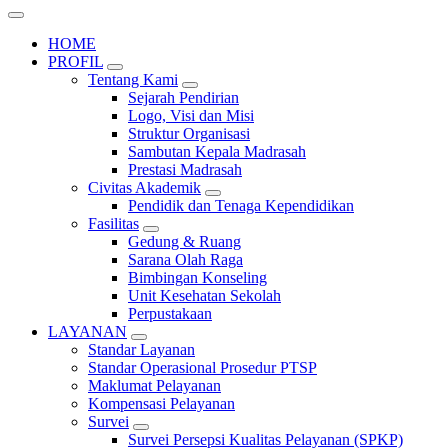
HOME
PROFIL
Tentang Kami
Sejarah Pendirian
Logo, Visi dan Misi
Struktur Organisasi
Sambutan Kepala Madrasah
Prestasi Madrasah
Civitas Akademik
Pendidik dan Tenaga Kependidikan
Fasilitas
Gedung & Ruang
Sarana Olah Raga
Bimbingan Konseling
Unit Kesehatan Sekolah
Perpustakaan
LAYANAN
Standar Layanan
Standar Operasional Prosedur PTSP
Maklumat Pelayanan
Kompensasi Pelayanan
Survei
Survei Persepsi Kualitas Pelayanan (SPKP)