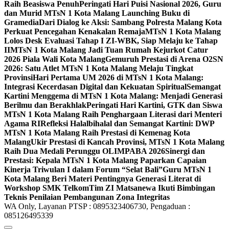
Raih Beasiswa Penuh
Peringati Hari Puisi Nasional 2026, Guru
dan Murid MTsN 1 Kota Malang Launching Buku di
Gramedia
Dari Dialog ke Aksi: Sambang Polresta Malang Kota
Perkuat Pencegahan Kenakalan Remaja
MTsN 1 Kota Malang
Lolos Desk Evaluasi Tahap I ZI-WBK, Siap Melaju ke Tahap
II
MTsN 1 Kota Malang Jadi Tuan Rumah Kejurkot Catur
2026 Piala Wali Kota Malang
Gemuruh Prestasi di Arena O2SN
2026: Satu Atlet MTsN 1 Kota Malang Melaju Tingkat
Provinsi
Hari Pertama UM 2026 di MTsN 1 Kota Malang:
Integrasi Kecerdasan Digital dan Kekuatan Spiritual
Semangat
Kartini Menggema di MTsN 1 Kota Malang: Menjadi Generasi
Berilmu dan Berakhlak
Peringati Hari Kartini, GTK dan Siswa
MTsN 1 Kota Malang Raih Penghargaan Literasi dari Menteri
Agama RI
Refleksi Halalbihalal dan Semangat Kartini: DWP
MTsN 1 Kota Malang Raih Prestasi di Kemenag Kota
Malang
Ukir Prestasi di Kancah Provinsi, MTsN 1 Kota Malang
Raih Dua Medali Perunggu OLIMPABA 2026
Sinergi dan
Prestasi: Kepala MTsN 1 Kota Malang Paparkan Capaian
Kinerja Triwulan I dalam Forum “Selat Bali”
Guru MTsN 1
Kota Malang Beri Materi Pentingnya Generasi Literat di
Workshop SMK Telkom
Tim ZI Matsanewa Ikuti Bimbingan
Teknis Penilaian Pembangunan Zona Integritas
WA Only, Layanan PTSP : 0895323406730, Pengaduan :
085126495339