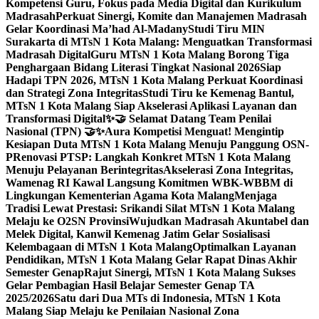
Kompetensi Guru, Fokus pada Media Digital dan Kurikulum
Madrasah
Perkuat Sinergi, Komite dan Manajemen Madrasah
Gelar Koordinasi Ma’had Al-Madany
Studi Tiru MIN
Surakarta di MTsN 1 Kota Malang: Menguatkan Transformasi
Madrasah Digital
Guru MTsN 1 Kota Malang Borong Tiga
Penghargaan Bidang Literasi Tingkat Nasional 2026
Siap
Hadapi TPN 2026, MTsN 1 Kota Malang Perkuat Koordinasi
dan Strategi Zona Integritas
Studi Tiru ke Kemenag Bantul,
MTsN 1 Kota Malang Siap Akselerasi Aplikasi Layanan dan
Transformasi Digital
✨🤝 Selamat Datang Team Penilai
Nasional (TPN) 🤝✨
Aura Kompetisi Menguat! Mengintip
Kesiapan Duta MTsN 1 Kota Malang Menuju Panggung OSN-
P
Renovasi PTSP: Langkah Konkret MTsN 1 Kota Malang
Menuju Pelayanan Berintegritas
Akselerasi Zona Integritas,
Wamenag RI Kawal Langsung Komitmen WBK-WBBM di
Lingkungan Kementerian Agama Kota Malang
Menjaga
Tradisi Lewat Prestasi: Srikandi Silat MTsN 1 Kota Malang
Melaju ke O2SN Provinsi
Wujudkan Madrasah Akuntabel dan
Melek Digital, Kanwil Kemenag Jatim Gelar Sosialisasi
Kelembagaan di MTsN 1 Kota Malang
Optimalkan Layanan
Pendidikan, MTsN 1 Kota Malang Gelar Rapat Dinas Akhir
Semester Genap
Rajut Sinergi, MTsN 1 Kota Malang Sukses
Gelar Pembagian Hasil Belajar Semester Genap TA
2025/2026
Satu dari Dua MTs di Indonesia, MTsN 1 Kota
Malang Siap Melaju ke Penilaian Nasional Zona