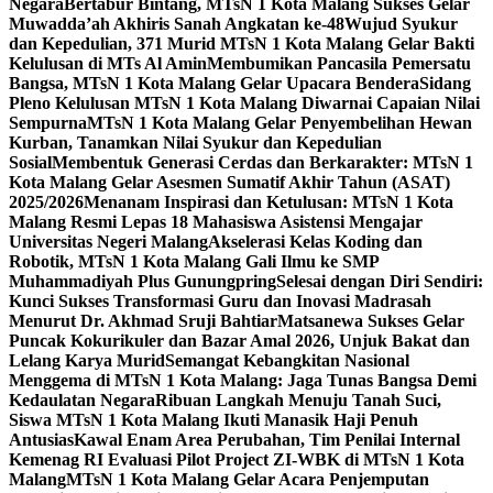
Negara
Bertabur Bintang, MTsN 1 Kota Malang Sukses Gelar
Muwadda’ah Akhiris Sanah Angkatan ke-48
Wujud Syukur
dan Kepedulian, 371 Murid MTsN 1 Kota Malang Gelar Bakti
Kelulusan di MTs Al Amin
Membumikan Pancasila Pemersatu
Bangsa, MTsN 1 Kota Malang Gelar Upacara Bendera
Sidang
Pleno Kelulusan MTsN 1 Kota Malang Diwarnai Capaian Nilai
Sempurna
MTsN 1 Kota Malang Gelar Penyembelihan Hewan
Kurban, Tanamkan Nilai Syukur dan Kepedulian
Sosial
Membentuk Generasi Cerdas dan Berkarakter: MTsN 1
Kota Malang Gelar Asesmen Sumatif Akhir Tahun (ASAT)
2025/2026
Menanam Inspirasi dan Ketulusan: MTsN 1 Kota
Malang Resmi Lepas 18 Mahasiswa Asistensi Mengajar
Universitas Negeri Malang
Akselerasi Kelas Koding dan
Robotik, MTsN 1 Kota Malang Gali Ilmu ke SMP
Muhammadiyah Plus Gunungpring
Selesai dengan Diri Sendiri:
Kunci Sukses Transformasi Guru dan Inovasi Madrasah
Menurut Dr. Akhmad Sruji Bahtiar
Matsanewa Sukses Gelar
Puncak Kokurikuler dan Bazar Amal 2026, Unjuk Bakat dan
Lelang Karya Murid
Semangat Kebangkitan Nasional
Menggema di MTsN 1 Kota Malang: Jaga Tunas Bangsa Demi
Kedaulatan Negara
Ribuan Langkah Menuju Tanah Suci,
Siswa MTsN 1 Kota Malang Ikuti Manasik Haji Penuh
Antusias
Kawal Enam Area Perubahan, Tim Penilai Internal
Kemenag RI Evaluasi Pilot Project ZI-WBK di MTsN 1 Kota
Malang
MTsN 1 Kota Malang Gelar Acara Penjemputan