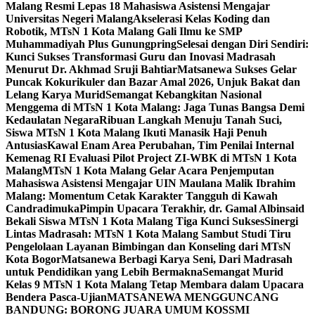
Malang Resmi Lepas 18 Mahasiswa Asistensi Mengajar
Universitas Negeri Malang
Akselerasi Kelas Koding dan
Robotik, MTsN 1 Kota Malang Gali Ilmu ke SMP
Muhammadiyah Plus Gunungpring
Selesai dengan Diri Sendiri:
Kunci Sukses Transformasi Guru dan Inovasi Madrasah
Menurut Dr. Akhmad Sruji Bahtiar
Matsanewa Sukses Gelar
Puncak Kokurikuler dan Bazar Amal 2026, Unjuk Bakat dan
Lelang Karya Murid
Semangat Kebangkitan Nasional
Menggema di MTsN 1 Kota Malang: Jaga Tunas Bangsa Demi
Kedaulatan Negara
Ribuan Langkah Menuju Tanah Suci,
Siswa MTsN 1 Kota Malang Ikuti Manasik Haji Penuh
Antusias
Kawal Enam Area Perubahan, Tim Penilai Internal
Kemenag RI Evaluasi Pilot Project ZI-WBK di MTsN 1 Kota
Malang
MTsN 1 Kota Malang Gelar Acara Penjemputan
Mahasiswa Asistensi Mengajar UIN Maulana Malik Ibrahim
Malang: Momentum Cetak Karakter Tangguh di Kawah
Candradimuka
Pimpin Upacara Terakhir, dr. Gamal Albinsaid
Bekali Siswa MTsN 1 Kota Malang Tiga Kunci Sukses
Sinergi
Lintas Madrasah: MTsN 1 Kota Malang Sambut Studi Tiru
Pengelolaan Layanan Bimbingan dan Konseling dari MTsN
Kota Bogor
Matsanewa Berbagi Karya Seni, Dari Madrasah
untuk Pendidikan yang Lebih Bermakna
Semangat Murid
Kelas 9 MTsN 1 Kota Malang Tetap Membara dalam Upacara
Bendera Pasca-Ujian
MATSANEWA MENGGUNCANG
BANDUNG: BORONG JUARA UMUM KOSSMI