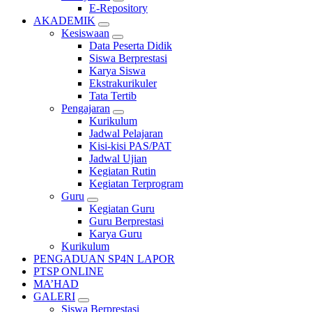
E-Repository
AKADEMIK
Kesiswaan
Data Peserta Didik
Siswa Berprestasi
Karya Siswa
Ekstrakurikuler
Tata Tertib
Pengajaran
Kurikulum
Jadwal Pelajaran
Kisi-kisi PAS/PAT
Jadwal Ujian
Kegiatan Rutin
Kegiatan Terprogram
Guru
Kegiatan Guru
Guru Berprestasi
Karya Guru
Kurikulum
PENGADUAN SP4N LAPOR
PTSP ONLINE
MA’HAD
GALERI
Siswa Berprestasi