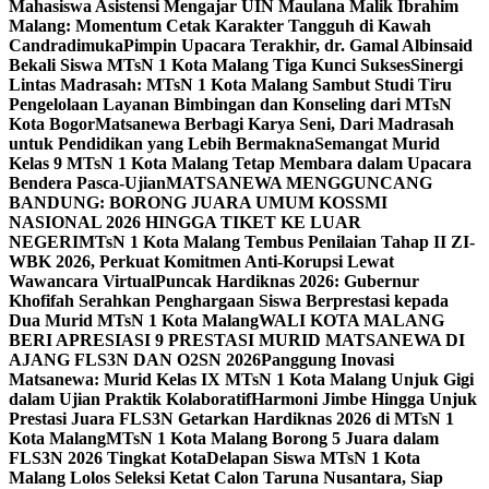
Mahasiswa Asistensi Mengajar UIN Maulana Malik Ibrahim
Malang: Momentum Cetak Karakter Tangguh di Kawah
Candradimuka
Pimpin Upacara Terakhir, dr. Gamal Albinsaid
Bekali Siswa MTsN 1 Kota Malang Tiga Kunci Sukses
Sinergi
Lintas Madrasah: MTsN 1 Kota Malang Sambut Studi Tiru
Pengelolaan Layanan Bimbingan dan Konseling dari MTsN
Kota Bogor
Matsanewa Berbagi Karya Seni, Dari Madrasah
untuk Pendidikan yang Lebih Bermakna
Semangat Murid
Kelas 9 MTsN 1 Kota Malang Tetap Membara dalam Upacara
Bendera Pasca-Ujian
MATSANEWA MENGGUNCANG
BANDUNG: BORONG JUARA UMUM KOSSMI
NASIONAL 2026 HINGGA TIKET KE LUAR
NEGERI
MTsN 1 Kota Malang Tembus Penilaian Tahap II ZI-
WBK 2026, Perkuat Komitmen Anti-Korupsi Lewat
Wawancara Virtual
Puncak Hardiknas 2026: Gubernur
Khofifah Serahkan Penghargaan Siswa Berprestasi kepada
Dua Murid MTsN 1 Kota Malang
WALI KOTA MALANG
BERI APRESIASI 9 PRESTASI MURID MATSANEWA DI
AJANG FLS3N DAN O2SN 2026
Panggung Inovasi
Matsanewa: Murid Kelas IX MTsN 1 Kota Malang Unjuk Gigi
dalam Ujian Praktik Kolaboratif
Harmoni Jimbe Hingga Unjuk
Prestasi Juara FLS3N Getarkan Hardiknas 2026 di MTsN 1
Kota Malang
MTsN 1 Kota Malang Borong 5 Juara dalam
FLS3N 2026 Tingkat Kota
Delapan Siswa MTsN 1 Kota
Malang Lolos Seleksi Ketat Calon Taruna Nusantara, Siap