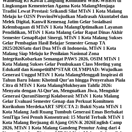
Wamenag RI Kawal Langsung Komitmen WBK-WBBM di
Lingkungan Kementerian Agama Kota Malang
Menjaga
Tradisi Lewat Prestasi: Srikandi Silat MTsN 1 Kota Malang
Melaju ke O2SN Provinsi
Wujudkan Madrasah Akuntabel dan
Melek Digital, Kanwil Kemenag Jatim Gelar Sosialisasi
Kelembagaan di MTsN 1 Kota Malang
Optimalkan Layanan
Pendidikan, MTsN 1 Kota Malang Gelar Rapat Dinas Akhir
Semester Genap
Rajut Sinergi, MTsN 1 Kota Malang Sukses
Gelar Pembagian Hasil Belajar Semester Genap TA
2025/2026
Satu dari Dua MTs di Indonesia, MTsN 1 Kota
Malang Siap Melaju ke Penilaian Nasional Zona
Integritas
Kobarkan Semangat PAWS 2026, OSIM MTsN 1
Kota Malang Sukses Gelar Pembukaan Class Meeting yang
Edukatif dan Kompetitif
M*STAR OLYMPIAD: Wujudkan
Generasi Unggul MTsN 1 Kota Malang
Menggali Inspirasi di
Tahun Baru Islam: Khotmil Qur’an hingga Penyerahan Piala
Citra di MTsN 1 Kota Malang
Mukhoyam Tahfiz 2026:
Menyatu dengan Al-Qur’an, Menguatkan Jiwa, Mengukir
Generasi Qurani
Sinergi Kolaborasi: MTsN 1 Kota Malang
Gelar Evaluasi Semester Genap dan Perkuat Komitmen
Kurikulum Merdeka
ART SPECTA 2: Bukti Nyata MTsN 1
Kota Malang Jadi Ruang Tumbuh Generasi Emas Berbakat
Seni
Tiga Sesi Penuh Konsentrasi: 15 Murid Terbaik MTsN 1
Kota Malang Berjuang di Ajang OSN-K 2026
English Camp
2026, MTsN 1 Kota Malang Gandeng Penutur Asing dari 4