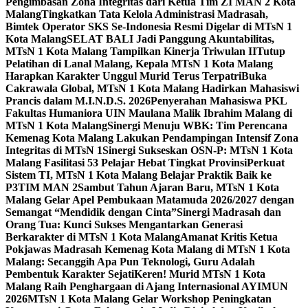
Pengimbasan Zona Integritas dari Ketua Tim ZI MAN 2 Kota
Malang
Tingkatkan Tata Kelola Administrasi Madrasah,
Bimtek Operator SKS Se-Indonesia Resmi Digelar di MTsN 1
Kota Malang
SELAT BALI Jadi Panggung Akuntabilitas,
MTsN 1 Kota Malang Tampilkan Kinerja Triwulan II
Tutup
Pelatihan di Lanal Malang, Kepala MTsN 1 Kota Malang
Harapkan Karakter Unggul Murid Terus Terpatri
Buka
Cakrawala Global, MTsN 1 Kota Malang Hadirkan Mahasiswi
Prancis dalam M.I.N.D.S. 2026
Penyerahan Mahasiswa PKL
Fakultas Humaniora UIN Maulana Malik Ibrahim Malang di
MTsN 1 Kota Malang
Sinergi Menuju WBK: Tim Perencana
Kemenag Kota Malang Lakukan Pendampingan Intensif Zona
Integritas di MTsN 1
Sinergi Sukseskan OSN-P: MTsN 1 Kota
Malang Fasilitasi 53 Pelajar Hebat Tingkat Provinsi
Perkuat
Sistem TI, MTsN 1 Kota Malang Belajar Praktik Baik ke
P3TIM MAN 2
Sambut Tahun Ajaran Baru, MTsN 1 Kota
Malang Gelar Apel Pembukaan Matamuda 2026/2027 dengan
Semangat “Mendidik dengan Cinta”
Sinergi Madrasah dan
Orang Tua: Kunci Sukses Mengantarkan Generasi
Berkarakter di MTsN 1 Kota Malang
Amanat Kritis Ketua
Pokjawas Madrasah Kemenag Kota Malang di MTsN 1 Kota
Malang: Secanggih Apa Pun Teknologi, Guru Adalah
Pembentuk Karakter Sejati
Keren! Murid MTsN 1 Kota
Malang Raih Penghargaan di Ajang Internasional AYIMUN
2026
MTsN 1 Kota Malang Gelar Workshop Peningkatan