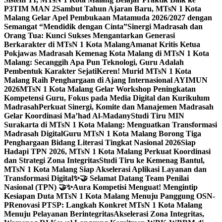
P3TIM MAN 2
Sambut Tahun Ajaran Baru, MTsN 1 Kota
Malang Gelar Apel Pembukaan Matamuda 2026/2027 dengan
Semangat “Mendidik dengan Cinta”
Sinergi Madrasah dan
Orang Tua: Kunci Sukses Mengantarkan Generasi
Berkarakter di MTsN 1 Kota Malang
Amanat Kritis Ketua
Pokjawas Madrasah Kemenag Kota Malang di MTsN 1 Kota
Malang: Secanggih Apa Pun Teknologi, Guru Adalah
Pembentuk Karakter Sejati
Keren! Murid MTsN 1 Kota
Malang Raih Penghargaan di Ajang Internasional AYIMUN
2026
MTsN 1 Kota Malang Gelar Workshop Peningkatan
Kompetensi Guru, Fokus pada Media Digital dan Kurikulum
Madrasah
Perkuat Sinergi, Komite dan Manajemen Madrasah
Gelar Koordinasi Ma’had Al-Madany
Studi Tiru MIN
Surakarta di MTsN 1 Kota Malang: Menguatkan Transformasi
Madrasah Digital
Guru MTsN 1 Kota Malang Borong Tiga
Penghargaan Bidang Literasi Tingkat Nasional 2026
Siap
Hadapi TPN 2026, MTsN 1 Kota Malang Perkuat Koordinasi
dan Strategi Zona Integritas
Studi Tiru ke Kemenag Bantul,
MTsN 1 Kota Malang Siap Akselerasi Aplikasi Layanan dan
Transformasi Digital
✨🤝 Selamat Datang Team Penilai
Nasional (TPN) 🤝✨
Aura Kompetisi Menguat! Mengintip
Kesiapan Duta MTsN 1 Kota Malang Menuju Panggung OSN-
P
Renovasi PTSP: Langkah Konkret MTsN 1 Kota Malang
Menuju Pelayanan Berintegritas
Akselerasi Zona Integritas,