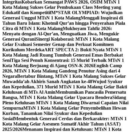
Integritas
Kobarkan Semangat PAWS 2026, OSIM MTsN 1
Kota Malang Sukses Gelar Pembukaan Class Meeting yang
Edukatif dan Kompetitif
M*STAR OLYMPIAD: Wujudkan
Generasi Unggul MTsN 1 Kota Malang
Menggali Inspirasi di
Tahun Baru Islam: Khotmil Qur’an hingga Penyerahan Piala
Citra di MTsN 1 Kota Malang
Mukhoyam Tahfiz 2026:
Menyatu dengan Al-Qur’an, Menguatkan Jiwa, Mengukir
Generasi Qurani
Sinergi Kolaborasi: MTsN 1 Kota Malang
Gelar Evaluasi Semester Genap dan Perkuat Komitmen
Kurikulum Merdeka
ART SPECTA 2: Bukti Nyata MTsN 1
Kota Malang Jadi Ruang Tumbuh Generasi Emas Berbakat
Seni
Tiga Sesi Penuh Konsentrasi: 15 Murid Terbaik MTsN 1
Kota Malang Berjuang di Ajang OSN-K 2026
English Camp
2026, MTsN 1 Kota Malang Gandeng Penutur Asing dari 4
Negara
Bertabur Bintang, MTsN 1 Kota Malang Sukses Gelar
Muwadda’ah Akhiris Sanah Angkatan ke-48
Wujud Syukur
dan Kepedulian, 371 Murid MTsN 1 Kota Malang Gelar Bakti
Kelulusan di MTs Al Amin
Membumikan Pancasila Pemersatu
Bangsa, MTsN 1 Kota Malang Gelar Upacara Bendera
Sidang
Pleno Kelulusan MTsN 1 Kota Malang Diwarnai Capaian Nilai
Sempurna
MTsN 1 Kota Malang Gelar Penyembelihan Hewan
Kurban, Tanamkan Nilai Syukur dan Kepedulian
Sosial
Membentuk Generasi Cerdas dan Berkarakter: MTsN 1
Kota Malang Gelar Asesmen Sumatif Akhir Tahun (ASAT)
2025/2026
Menanam Inspirasi dan Ketulusan: MTsN 1 Kota