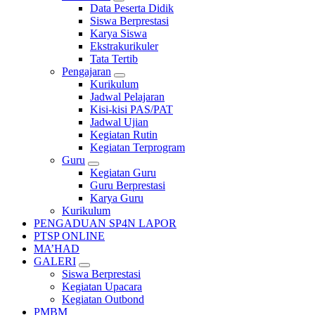
Data Peserta Didik
Siswa Berprestasi
Karya Siswa
Ekstrakurikuler
Tata Tertib
Pengajaran
Kurikulum
Jadwal Pelajaran
Kisi-kisi PAS/PAT
Jadwal Ujian
Kegiatan Rutin
Kegiatan Terprogram
Guru
Kegiatan Guru
Guru Berprestasi
Karya Guru
Kurikulum
PENGADUAN SP4N LAPOR
PTSP ONLINE
MA’HAD
GALERI
Siswa Berprestasi
Kegiatan Upacara
Kegiatan Outbond
PMBM