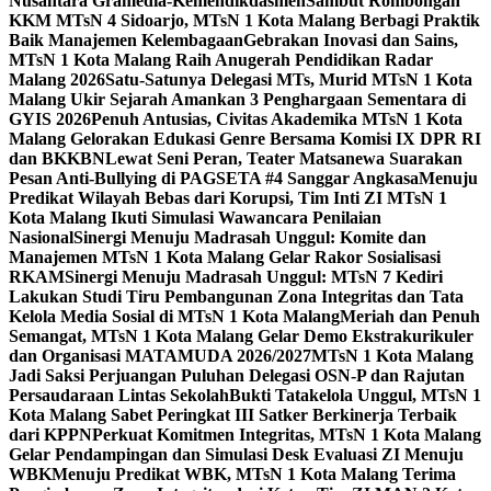
Nusantara Gramedia-Kemendikdasmen
Sambut Rombongan
KKM MTsN 4 Sidoarjo, MTsN 1 Kota Malang Berbagi Praktik
Baik Manajemen Kelembagaan
Gebrakan Inovasi dan Sains,
MTsN 1 Kota Malang Raih Anugerah Pendidikan Radar
Malang 2026
Satu-Satunya Delegasi MTs, Murid MTsN 1 Kota
Malang Ukir Sejarah Amankan 3 Penghargaan Sementara di
GYIS 2026
Penuh Antusias, Civitas Akademika MTsN 1 Kota
Malang Gelorakan Edukasi Genre Bersama Komisi IX DPR RI
dan BKKBN
Lewat Seni Peran, Teater Matsanewa Suarakan
Pesan Anti-Bullying di PAGSETA #4 Sanggar Angkasa
Menuju
Predikat Wilayah Bebas dari Korupsi, Tim Inti ZI MTsN 1
Kota Malang Ikuti Simulasi Wawancara Penilaian
Nasional
Sinergi Menuju Madrasah Unggul: Komite dan
Manajemen MTsN 1 Kota Malang Gelar Rakor Sosialisasi
RKAM
Sinergi Menuju Madrasah Unggul: MTsN 7 Kediri
Lakukan Studi Tiru Pembangunan Zona Integritas dan Tata
Kelola Media Sosial di MTsN 1 Kota Malang
Meriah dan Penuh
Semangat, MTsN 1 Kota Malang Gelar Demo Ekstrakurikuler
dan Organisasi MATAMUDA 2026/2027
MTsN 1 Kota Malang
Jadi Saksi Perjuangan Puluhan Delegasi OSN-P dan Rajutan
Persaudaraan Lintas Sekolah
Bukti Tatakelola Unggul, MTsN 1
Kota Malang Sabet Peringkat III Satker Berkinerja Terbaik
dari KPPN
Perkuat Komitmen Integritas, MTsN 1 Kota Malang
Gelar Pendampingan dan Simulasi Desk Evaluasi ZI Menuju
WBK
Menuju Predikat WBK, MTsN 1 Kota Malang Terima