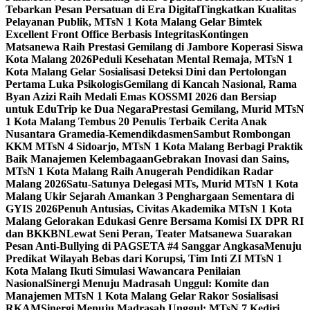
Tebarkan Pesan Persatuan di Era Digital
Tingkatkan Kualitas
Pelayanan Publik, MTsN 1 Kota Malang Gelar Bimtek
Excellent Front Office Berbasis Integritas
Kontingen
Matsanewa Raih Prestasi Gemilang di Jambore Koperasi Siswa
Kota Malang 2026
Peduli Kesehatan Mental Remaja, MTsN 1
Kota Malang Gelar Sosialisasi Deteksi Dini dan Pertolongan
Pertama Luka Psikologis
Gemilang di Kancah Nasional, Rama
Byan Azizi Raih Medali Emas KOSSMI 2026 dan Bersiap
untuk EduTrip ke Dua Negara
Prestasi Gemilang, Murid MTsN
1 Kota Malang Tembus 20 Penulis Terbaik Cerita Anak
Nusantara Gramedia-Kemendikdasmen
Sambut Rombongan
KKM MTsN 4 Sidoarjo, MTsN 1 Kota Malang Berbagi Praktik
Baik Manajemen Kelembagaan
Gebrakan Inovasi dan Sains,
MTsN 1 Kota Malang Raih Anugerah Pendidikan Radar
Malang 2026
Satu-Satunya Delegasi MTs, Murid MTsN 1 Kota
Malang Ukir Sejarah Amankan 3 Penghargaan Sementara di
GYIS 2026
Penuh Antusias, Civitas Akademika MTsN 1 Kota
Malang Gelorakan Edukasi Genre Bersama Komisi IX DPR RI
dan BKKBN
Lewat Seni Peran, Teater Matsanewa Suarakan
Pesan Anti-Bullying di PAGSETA #4 Sanggar Angkasa
Menuju
Predikat Wilayah Bebas dari Korupsi, Tim Inti ZI MTsN 1
Kota Malang Ikuti Simulasi Wawancara Penilaian
Nasional
Sinergi Menuju Madrasah Unggul: Komite dan
Manajemen MTsN 1 Kota Malang Gelar Rakor Sosialisasi
RKAM
Sinergi Menuju Madrasah Unggul: MTsN 7 Kediri