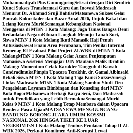
Muhammadiyah Plus Gunungpring
Selesai dengan Diri Sendiri:
Kunci Sukses Transformasi Guru dan Inovasi Madrasah
Menurut Dr. Akhmad Sruji Bahtiar
Matsanewa Sukses Gelar
Puncak Kokurikuler dan Bazar Amal 2026, Unjuk Bakat dan
Lelang Karya Murid
Semangat Kebangkitan Nasional
Menggema di MTsN 1 Kota Malang: Jaga Tunas Bangsa Demi
Kedaulatan Negara
Ribuan Langkah Menuju Tanah Suci,
Siswa MTsN 1 Kota Malang Ikuti Manasik Haji Penuh
Antusias
Kawal Enam Area Perubahan, Tim Penilai Internal
Kemenag RI Evaluasi Pilot Project ZI-WBK di MTsN 1 Kota
Malang
MTsN 1 Kota Malang Gelar Acara Penjemputan
Mahasiswa Asistensi Mengajar UIN Maulana Malik Ibrahim
Malang: Momentum Cetak Karakter Tangguh di Kawah
Candradimuka
Pimpin Upacara Terakhir, dr. Gamal Albinsaid
Bekali Siswa MTsN 1 Kota Malang Tiga Kunci Sukses
Sinergi
Lintas Madrasah: MTsN 1 Kota Malang Sambut Studi Tiru
Pengelolaan Layanan Bimbingan dan Konseling dari MTsN
Kota Bogor
Matsanewa Berbagi Karya Seni, Dari Madrasah
untuk Pendidikan yang Lebih Bermakna
Semangat Murid
Kelas 9 MTsN 1 Kota Malang Tetap Membara dalam Upacara
Bendera Pasca-Ujian
MATSANEWA MENGGUNCANG
BANDUNG: BORONG JUARA UMUM KOSSMI
NASIONAL 2026 HINGGA TIKET KE LUAR
NEGERI
MTsN 1 Kota Malang Tembus Penilaian Tahap II ZI-
WBK 2026, Perkuat Komitmen Anti-Korupsi Lewat