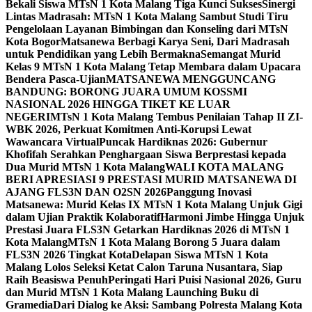
Bekali Siswa MTsN 1 Kota Malang Tiga Kunci Sukses
Sinergi
Lintas Madrasah: MTsN 1 Kota Malang Sambut Studi Tiru
Pengelolaan Layanan Bimbingan dan Konseling dari MTsN
Kota Bogor
Matsanewa Berbagi Karya Seni, Dari Madrasah
untuk Pendidikan yang Lebih Bermakna
Semangat Murid
Kelas 9 MTsN 1 Kota Malang Tetap Membara dalam Upacara
Bendera Pasca-Ujian
MATSANEWA MENGGUNCANG
BANDUNG: BORONG JUARA UMUM KOSSMI
NASIONAL 2026 HINGGA TIKET KE LUAR
NEGERI
MTsN 1 Kota Malang Tembus Penilaian Tahap II ZI-
WBK 2026, Perkuat Komitmen Anti-Korupsi Lewat
Wawancara Virtual
Puncak Hardiknas 2026: Gubernur
Khofifah Serahkan Penghargaan Siswa Berprestasi kepada
Dua Murid MTsN 1 Kota Malang
WALI KOTA MALANG
BERI APRESIASI 9 PRESTASI MURID MATSANEWA DI
AJANG FLS3N DAN O2SN 2026
Panggung Inovasi
Matsanewa: Murid Kelas IX MTsN 1 Kota Malang Unjuk Gigi
dalam Ujian Praktik Kolaboratif
Harmoni Jimbe Hingga Unjuk
Prestasi Juara FLS3N Getarkan Hardiknas 2026 di MTsN 1
Kota Malang
MTsN 1 Kota Malang Borong 5 Juara dalam
FLS3N 2026 Tingkat Kota
Delapan Siswa MTsN 1 Kota
Malang Lolos Seleksi Ketat Calon Taruna Nusantara, Siap
Raih Beasiswa Penuh
Peringati Hari Puisi Nasional 2026, Guru
dan Murid MTsN 1 Kota Malang Launching Buku di
Gramedia
Dari Dialog ke Aksi: Sambang Polresta Malang Kota