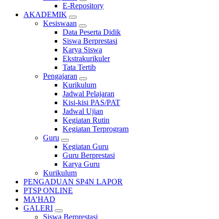
E-Repository
AKADEMIK
Kesiswaan
Data Peserta Didik
Siswa Berprestasi
Karya Siswa
Ekstrakurikuler
Tata Tertib
Pengajaran
Kurikulum
Jadwal Pelajaran
Kisi-kisi PAS/PAT
Jadwal Ujian
Kegiatan Rutin
Kegiatan Terprogram
Guru
Kegiatan Guru
Guru Berprestasi
Karya Guru
Kurikulum
PENGADUAN SP4N LAPOR
PTSP ONLINE
MA’HAD
GALERI
Siswa Berprestasi