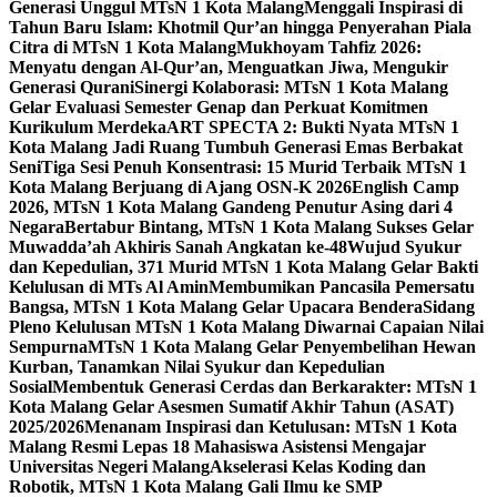
Generasi Unggul MTsN 1 Kota Malang
Menggali Inspirasi di
Tahun Baru Islam: Khotmil Qur’an hingga Penyerahan Piala
Citra di MTsN 1 Kota Malang
Mukhoyam Tahfiz 2026:
Menyatu dengan Al-Qur’an, Menguatkan Jiwa, Mengukir
Generasi Qurani
Sinergi Kolaborasi: MTsN 1 Kota Malang
Gelar Evaluasi Semester Genap dan Perkuat Komitmen
Kurikulum Merdeka
ART SPECTA 2: Bukti Nyata MTsN 1
Kota Malang Jadi Ruang Tumbuh Generasi Emas Berbakat
Seni
Tiga Sesi Penuh Konsentrasi: 15 Murid Terbaik MTsN 1
Kota Malang Berjuang di Ajang OSN-K 2026
English Camp
2026, MTsN 1 Kota Malang Gandeng Penutur Asing dari 4
Negara
Bertabur Bintang, MTsN 1 Kota Malang Sukses Gelar
Muwadda’ah Akhiris Sanah Angkatan ke-48
Wujud Syukur
dan Kepedulian, 371 Murid MTsN 1 Kota Malang Gelar Bakti
Kelulusan di MTs Al Amin
Membumikan Pancasila Pemersatu
Bangsa, MTsN 1 Kota Malang Gelar Upacara Bendera
Sidang
Pleno Kelulusan MTsN 1 Kota Malang Diwarnai Capaian Nilai
Sempurna
MTsN 1 Kota Malang Gelar Penyembelihan Hewan
Kurban, Tanamkan Nilai Syukur dan Kepedulian
Sosial
Membentuk Generasi Cerdas dan Berkarakter: MTsN 1
Kota Malang Gelar Asesmen Sumatif Akhir Tahun (ASAT)
2025/2026
Menanam Inspirasi dan Ketulusan: MTsN 1 Kota
Malang Resmi Lepas 18 Mahasiswa Asistensi Mengajar
Universitas Negeri Malang
Akselerasi Kelas Koding dan
Robotik, MTsN 1 Kota Malang Gali Ilmu ke SMP