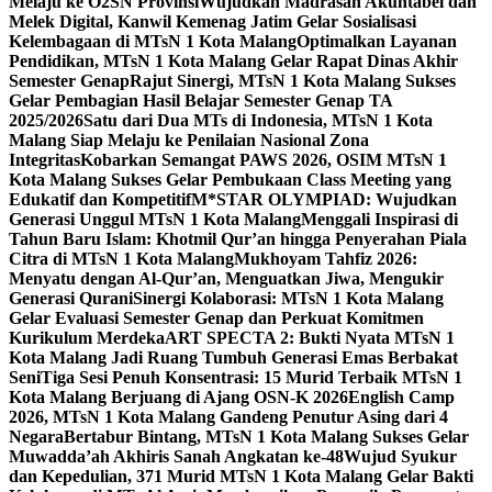
Melaju ke O2SN Provinsi
Wujudkan Madrasah Akuntabel dan
Melek Digital, Kanwil Kemenag Jatim Gelar Sosialisasi
Kelembagaan di MTsN 1 Kota Malang
Optimalkan Layanan
Pendidikan, MTsN 1 Kota Malang Gelar Rapat Dinas Akhir
Semester Genap
Rajut Sinergi, MTsN 1 Kota Malang Sukses
Gelar Pembagian Hasil Belajar Semester Genap TA
2025/2026
Satu dari Dua MTs di Indonesia, MTsN 1 Kota
Malang Siap Melaju ke Penilaian Nasional Zona
Integritas
Kobarkan Semangat PAWS 2026, OSIM MTsN 1
Kota Malang Sukses Gelar Pembukaan Class Meeting yang
Edukatif dan Kompetitif
M*STAR OLYMPIAD: Wujudkan
Generasi Unggul MTsN 1 Kota Malang
Menggali Inspirasi di
Tahun Baru Islam: Khotmil Qur’an hingga Penyerahan Piala
Citra di MTsN 1 Kota Malang
Mukhoyam Tahfiz 2026:
Menyatu dengan Al-Qur’an, Menguatkan Jiwa, Mengukir
Generasi Qurani
Sinergi Kolaborasi: MTsN 1 Kota Malang
Gelar Evaluasi Semester Genap dan Perkuat Komitmen
Kurikulum Merdeka
ART SPECTA 2: Bukti Nyata MTsN 1
Kota Malang Jadi Ruang Tumbuh Generasi Emas Berbakat
Seni
Tiga Sesi Penuh Konsentrasi: 15 Murid Terbaik MTsN 1
Kota Malang Berjuang di Ajang OSN-K 2026
English Camp
2026, MTsN 1 Kota Malang Gandeng Penutur Asing dari 4
Negara
Bertabur Bintang, MTsN 1 Kota Malang Sukses Gelar
Muwadda’ah Akhiris Sanah Angkatan ke-48
Wujud Syukur
dan Kepedulian, 371 Murid MTsN 1 Kota Malang Gelar Bakti