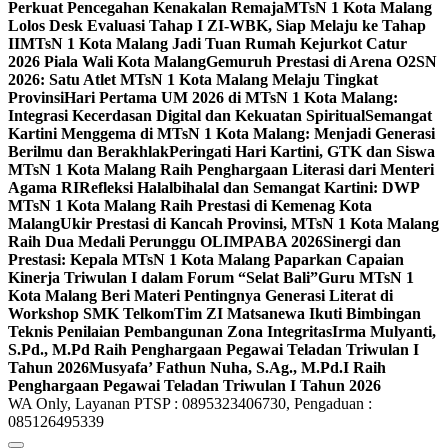
Perkuat Pencegahan Kenakalan Remaja
MTsN 1 Kota Malang
Lolos Desk Evaluasi Tahap I ZI-WBK, Siap Melaju ke Tahap
II
MTsN 1 Kota Malang Jadi Tuan Rumah Kejurkot Catur
2026 Piala Wali Kota Malang
Gemuruh Prestasi di Arena O2SN
2026: Satu Atlet MTsN 1 Kota Malang Melaju Tingkat
Provinsi
Hari Pertama UM 2026 di MTsN 1 Kota Malang:
Integrasi Kecerdasan Digital dan Kekuatan Spiritual
Semangat
Kartini Menggema di MTsN 1 Kota Malang: Menjadi Generasi
Berilmu dan Berakhlak
Peringati Hari Kartini, GTK dan Siswa
MTsN 1 Kota Malang Raih Penghargaan Literasi dari Menteri
Agama RI
Refleksi Halalbihalal dan Semangat Kartini: DWP
MTsN 1 Kota Malang Raih Prestasi di Kemenag Kota
Malang
Ukir Prestasi di Kancah Provinsi, MTsN 1 Kota Malang
Raih Dua Medali Perunggu OLIMPABA 2026
Sinergi dan
Prestasi: Kepala MTsN 1 Kota Malang Paparkan Capaian
Kinerja Triwulan I dalam Forum “Selat Bali”
Guru MTsN 1
Kota Malang Beri Materi Pentingnya Generasi Literat di
Workshop SMK Telkom
Tim ZI Matsanewa Ikuti Bimbingan
Teknis Penilaian Pembangunan Zona Integritas
Irma Mulyanti,
S.Pd., M.Pd Raih Penghargaan Pegawai Teladan Triwulan I
Tahun 2026
Musyafa’ Fathun Nuha, S.Ag., M.Pd.I Raih
Penghargaan Pegawai Teladan Triwulan I Tahun 2026
WA Only, Layanan PTSP : 0895323406730, Pengaduan :
085126495339