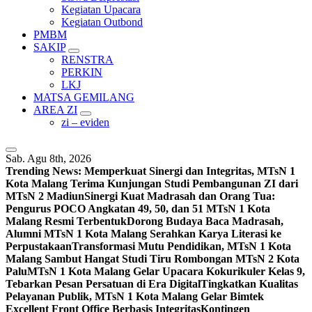
Kegiatan Upacara
Kegiatan Outbond
PMBM
SAKIP
RENSTRA
PERKIN
LKJ
MATSA GEMILANG
AREA ZI
zi – eviden
Sab. Agu 8th, 2026
Trending News:
Memperkuat Sinergi dan Integritas, MTsN 1
Kota Malang Terima Kunjungan Studi Pembangunan ZI dari
MTsN 2 Madiun
Sinergi Kuat Madrasah dan Orang Tua:
Pengurus POCO Angkatan 49, 50, dan 51 MTsN 1 Kota
Malang Resmi Terbentuk
Dorong Budaya Baca Madrasah,
Alumni MTsN 1 Kota Malang Serahkan Karya Literasi ke
Perpustakaan
Transformasi Mutu Pendidikan, MTsN 1 Kota
Malang Sambut Hangat Studi Tiru Rombongan MTsN 2 Kota
Palu
MTsN 1 Kota Malang Gelar Upacara Kokurikuler Kelas 9,
Tebarkan Pesan Persatuan di Era Digital
Tingkatkan Kualitas
Pelayanan Publik, MTsN 1 Kota Malang Gelar Bimtek
Excellent Front Office Berbasis Integritas
Kontingen