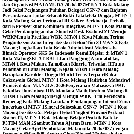
dan Organisasi MATAMUDA 2026/2027
MTsN 1 Kota Malang
Jadi Saksi Perjuangan Puluhan Delegasi OSN-P dan Rajutan
Persaudaraan Lintas Sekolah
Bukti Tatakelola Unggul, MTsN 1
Kota Malang Sabet Peringkat III Satker Berkinerja Terbaik
dari KPPN
Perkuat Komitmen Integritas, MTsN 1 Kota Malang
Gelar Pendampingan dan Simulasi Desk Evaluasi ZI Menuju
WBK
Menuju Predikat WBK, MTsN 1 Kota Malang Terima
Pengimbasan Zona Integritas dari Ketua Tim ZI MAN 2 Kota
Malang
Tingkatkan Tata Kelola Administrasi Madrasah,
Bimtek Operator SKS Se-Indonesia Resmi Digelar di MTsN 1
Kota Malang
SELAT BALI Jadi Panggung Akuntabilitas,
MTsN 1 Kota Malang Tampilkan Kinerja Triwulan II
Tutup
Pelatihan di Lanal Malang, Kepala MTsN 1 Kota Malang
Harapkan Karakter Unggul Murid Terus Terpatri
Buka
Cakrawala Global, MTsN 1 Kota Malang Hadirkan Mahasiswi
Prancis dalam M.I.N.D.S. 2026
Penyerahan Mahasiswa PKL
Fakultas Humaniora UIN Maulana Malik Ibrahim Malang di
MTsN 1 Kota Malang
Sinergi Menuju WBK: Tim Perencana
Kemenag Kota Malang Lakukan Pendampingan Intensif Zona
Integritas di MTsN 1
Sinergi Sukseskan OSN-P: MTsN 1 Kota
Malang Fasilitasi 53 Pelajar Hebat Tingkat Provinsi
Perkuat
Sistem TI, MTsN 1 Kota Malang Belajar Praktik Baik ke
P3TIM MAN 2
Sambut Tahun Ajaran Baru, MTsN 1 Kota
Malang Gelar Apel Pembukaan Matamuda 2026/2027 dengan
Semangat “Mendidik dengan Cinta”
Sinergi Madrasah dan