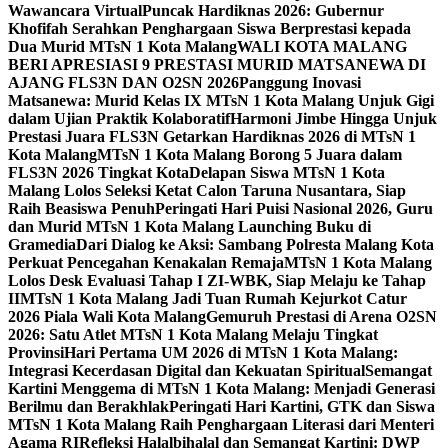
Wawancara Virtual
Puncak Hardiknas 2026: Gubernur
Khofifah Serahkan Penghargaan Siswa Berprestasi kepada
Dua Murid MTsN 1 Kota Malang
WALI KOTA MALANG
BERI APRESIASI 9 PRESTASI MURID MATSANEWA DI
AJANG FLS3N DAN O2SN 2026
Panggung Inovasi
Matsanewa: Murid Kelas IX MTsN 1 Kota Malang Unjuk Gigi
dalam Ujian Praktik Kolaboratif
Harmoni Jimbe Hingga Unjuk
Prestasi Juara FLS3N Getarkan Hardiknas 2026 di MTsN 1
Kota Malang
MTsN 1 Kota Malang Borong 5 Juara dalam
FLS3N 2026 Tingkat Kota
Delapan Siswa MTsN 1 Kota
Malang Lolos Seleksi Ketat Calon Taruna Nusantara, Siap
Raih Beasiswa Penuh
Peringati Hari Puisi Nasional 2026, Guru
dan Murid MTsN 1 Kota Malang Launching Buku di
Gramedia
Dari Dialog ke Aksi: Sambang Polresta Malang Kota
Perkuat Pencegahan Kenakalan Remaja
MTsN 1 Kota Malang
Lolos Desk Evaluasi Tahap I ZI-WBK, Siap Melaju ke Tahap
II
MTsN 1 Kota Malang Jadi Tuan Rumah Kejurkot Catur
2026 Piala Wali Kota Malang
Gemuruh Prestasi di Arena O2SN
2026: Satu Atlet MTsN 1 Kota Malang Melaju Tingkat
Provinsi
Hari Pertama UM 2026 di MTsN 1 Kota Malang:
Integrasi Kecerdasan Digital dan Kekuatan Spiritual
Semangat
Kartini Menggema di MTsN 1 Kota Malang: Menjadi Generasi
Berilmu dan Berakhlak
Peringati Hari Kartini, GTK dan Siswa
MTsN 1 Kota Malang Raih Penghargaan Literasi dari Menteri
Agama RI
Refleksi Halalbihalal dan Semangat Kartini: DWP