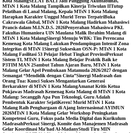
Kota Malang
SELAT BALI Jadi Panggung Akuntabilitas,
MTsN 1 Kota Malang Tampilkan Kinerja Triwulan II
Tutup
Pelatihan di Lanal Malang, Kepala MTsN 1 Kota Malang
Harapkan Karakter Unggul Murid Terus Terpatri
Buka
Cakrawala Global, MTsN 1 Kota Malang Hadirkan Mahasiswi
Prancis dalam M.I.N.D.S. 2026
Penyerahan Mahasiswa PKL
Fakultas Humaniora UIN Maulana Malik Ibrahim Malang di
MTsN 1 Kota Malang
Sinergi Menuju WBK: Tim Perencana
Kemenag Kota Malang Lakukan Pendampingan Intensif Zona
Integritas di MTsN 1
Sinergi Sukseskan OSN-P: MTsN 1 Kota
Malang Fasilitasi 53 Pelajar Hebat Tingkat Provinsi
Perkuat
Sistem TI, MTsN 1 Kota Malang Belajar Praktik Baik ke
P3TIM MAN 2
Sambut Tahun Ajaran Baru, MTsN 1 Kota
Malang Gelar Apel Pembukaan Matamuda 2026/2027 dengan
Semangat “Mendidik dengan Cinta”
Sinergi Madrasah dan
Orang Tua: Kunci Sukses Mengantarkan Generasi
Berkarakter di MTsN 1 Kota Malang
Amanat Kritis Ketua
Pokjawas Madrasah Kemenag Kota Malang di MTsN 1 Kota
Malang: Secanggih Apa Pun Teknologi, Guru Adalah
Pembentuk Karakter Sejati
Keren! Murid MTsN 1 Kota
Malang Raih Penghargaan di Ajang Internasional AYIMUN
2026
MTsN 1 Kota Malang Gelar Workshop Peningkatan
Kompetensi Guru, Fokus pada Media Digital dan Kurikulum
Madrasah
Perkuat Sinergi, Komite dan Manajemen Madrasah
Gelar Koordinasi Ma’had Al-Madany
Studi Tiru MIN