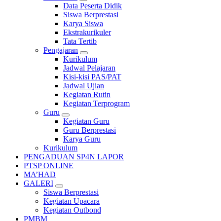
Data Peserta Didik
Siswa Berprestasi
Karya Siswa
Ekstrakurikuler
Tata Tertib
Pengajaran
Kurikulum
Jadwal Pelajaran
Kisi-kisi PAS/PAT
Jadwal Ujian
Kegiatan Rutin
Kegiatan Terprogram
Guru
Kegiatan Guru
Guru Berprestasi
Karya Guru
Kurikulum
PENGADUAN SP4N LAPOR
PTSP ONLINE
MA’HAD
GALERI
Siswa Berprestasi
Kegiatan Upacara
Kegiatan Outbond
PMBM