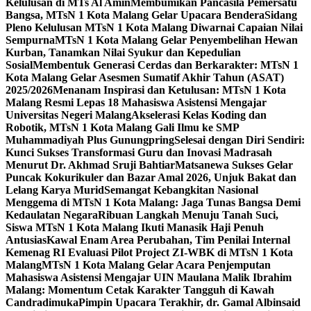
Kelulusan di MTs Al Amin
Membumikan Pancasila Pemersatu
Bangsa, MTsN 1 Kota Malang Gelar Upacara Bendera
Sidang
Pleno Kelulusan MTsN 1 Kota Malang Diwarnai Capaian Nilai
Sempurna
MTsN 1 Kota Malang Gelar Penyembelihan Hewan
Kurban, Tanamkan Nilai Syukur dan Kepedulian
Sosial
Membentuk Generasi Cerdas dan Berkarakter: MTsN 1
Kota Malang Gelar Asesmen Sumatif Akhir Tahun (ASAT)
2025/2026
Menanam Inspirasi dan Ketulusan: MTsN 1 Kota
Malang Resmi Lepas 18 Mahasiswa Asistensi Mengajar
Universitas Negeri Malang
Akselerasi Kelas Koding dan
Robotik, MTsN 1 Kota Malang Gali Ilmu ke SMP
Muhammadiyah Plus Gunungpring
Selesai dengan Diri Sendiri:
Kunci Sukses Transformasi Guru dan Inovasi Madrasah
Menurut Dr. Akhmad Sruji Bahtiar
Matsanewa Sukses Gelar
Puncak Kokurikuler dan Bazar Amal 2026, Unjuk Bakat dan
Lelang Karya Murid
Semangat Kebangkitan Nasional
Menggema di MTsN 1 Kota Malang: Jaga Tunas Bangsa Demi
Kedaulatan Negara
Ribuan Langkah Menuju Tanah Suci,
Siswa MTsN 1 Kota Malang Ikuti Manasik Haji Penuh
Antusias
Kawal Enam Area Perubahan, Tim Penilai Internal
Kemenag RI Evaluasi Pilot Project ZI-WBK di MTsN 1 Kota
Malang
MTsN 1 Kota Malang Gelar Acara Penjemputan
Mahasiswa Asistensi Mengajar UIN Maulana Malik Ibrahim
Malang: Momentum Cetak Karakter Tangguh di Kawah
Candradimuka
Pimpin Upacara Terakhir, dr. Gamal Albinsaid