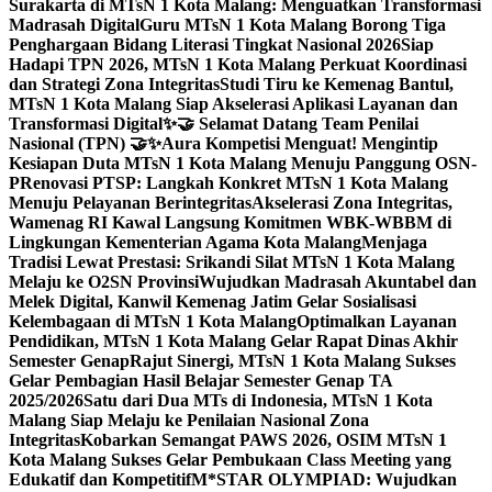
Surakarta di MTsN 1 Kota Malang: Menguatkan Transformasi
Madrasah Digital
Guru MTsN 1 Kota Malang Borong Tiga
Penghargaan Bidang Literasi Tingkat Nasional 2026
Siap
Hadapi TPN 2026, MTsN 1 Kota Malang Perkuat Koordinasi
dan Strategi Zona Integritas
Studi Tiru ke Kemenag Bantul,
MTsN 1 Kota Malang Siap Akselerasi Aplikasi Layanan dan
Transformasi Digital
✨🤝 Selamat Datang Team Penilai
Nasional (TPN) 🤝✨
Aura Kompetisi Menguat! Mengintip
Kesiapan Duta MTsN 1 Kota Malang Menuju Panggung OSN-
P
Renovasi PTSP: Langkah Konkret MTsN 1 Kota Malang
Menuju Pelayanan Berintegritas
Akselerasi Zona Integritas,
Wamenag RI Kawal Langsung Komitmen WBK-WBBM di
Lingkungan Kementerian Agama Kota Malang
Menjaga
Tradisi Lewat Prestasi: Srikandi Silat MTsN 1 Kota Malang
Melaju ke O2SN Provinsi
Wujudkan Madrasah Akuntabel dan
Melek Digital, Kanwil Kemenag Jatim Gelar Sosialisasi
Kelembagaan di MTsN 1 Kota Malang
Optimalkan Layanan
Pendidikan, MTsN 1 Kota Malang Gelar Rapat Dinas Akhir
Semester Genap
Rajut Sinergi, MTsN 1 Kota Malang Sukses
Gelar Pembagian Hasil Belajar Semester Genap TA
2025/2026
Satu dari Dua MTs di Indonesia, MTsN 1 Kota
Malang Siap Melaju ke Penilaian Nasional Zona
Integritas
Kobarkan Semangat PAWS 2026, OSIM MTsN 1
Kota Malang Sukses Gelar Pembukaan Class Meeting yang
Edukatif dan Kompetitif
M*STAR OLYMPIAD: Wujudkan