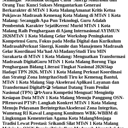
Orang Tua: Kunci Sukses Mengantarkan Generasi
Berkarakter di MTsN 1 Kota Malang
Amanat Kritis Ketua
Pokjawas Madrasah Kemenag Kota Malang di MTsN 1 Kota
Malang: Secanggih Apa Pun Teknologi, Guru Adalah
Pembentuk Karakter Sejati
Keren! Murid MTsN 1 Kota
Malang Raih Penghargaan di Ajang Internasional AYIMUN
2026
MTsN 1 Kota Malang Gelar Workshop Peningkatan
Kompetensi Guru, Fokus pada Media Digital dan Kurikulum
Madrasah
Perkuat Sinergi, Komite dan Manajemen Madrasah
Gelar Koordinasi Ma’had Al-Madany
Studi Tiru MIN
Surakarta di MTsN 1 Kota Malang: Menguatkan Transformasi
Madrasah Digital
Guru MTsN 1 Kota Malang Borong Tiga
Penghargaan Bidang Literasi Tingkat Nasional 2026
Siap
Hadapi TPN 2026, MTsN 1 Kota Malang Perkuat Koordinasi
dan Strategi Zona Integritas
Studi Tiru ke Kemenag Bantul,
MTsN 1 Kota Malang Siap Akselerasi Aplikasi Layanan dan
Transformasi Digital
✨🤝 Selamat Datang Team Penilai
Nasional (TPN) 🤝✨
Aura Kompetisi Menguat! Mengintip
Kesiapan Duta MTsN 1 Kota Malang Menuju Panggung OSN-
P
Renovasi PTSP: Langkah Konkret MTsN 1 Kota Malang
Menuju Pelayanan Berintegritas
Akselerasi Zona Integritas,
Wamenag RI Kawal Langsung Komitmen WBK-WBBM di
Lingkungan Kementerian Agama Kota Malang
Menjaga
Tradisi Lewat Prestasi: Srikandi Silat MTsN 1 Kota Malang