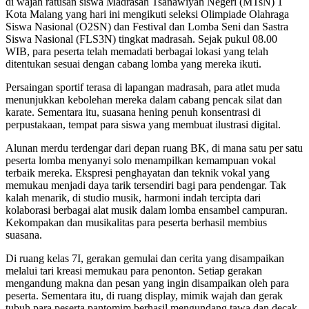
di wajah ratusan siswa Madrasah Tsanawiyah Negeri (MTsN) 1
Kota Malang yang hari ini mengikuti seleksi Olimpiade Olahraga
Siswa Nasional (O2SN) dan Festival dan Lomba Seni dan Sastra
Siswa Nasional (FLS3N) tingkat madrasah. Sejak pukul 08.00
WIB, para peserta telah memadati berbagai lokasi yang telah
ditentukan sesuai dengan cabang lomba yang mereka ikuti.
Persaingan sportif terasa di lapangan madrasah, para atlet muda
menunjukkan kebolehan mereka dalam cabang pencak silat dan
karate. Sementara itu, suasana hening penuh konsentrasi di
perpustakaan, tempat para siswa yang membuat ilustrasi digital.
Alunan merdu terdengar dari depan ruang BK, di mana satu per satu
peserta lomba menyanyi solo menampilkan kemampuan vokal
terbaik mereka. Ekspresi penghayatan dan teknik vokal yang
memukau menjadi daya tarik tersendiri bagi para pendengar. Tak
kalah menarik, di studio musik, harmoni indah tercipta dari
kolaborasi berbagai alat musik dalam lomba ensambel campuran.
Kekompakan dan musikalitas para peserta berhasil membius
suasana.
Di ruang kelas 7I, gerakan gemulai dan cerita yang disampaikan
melalui tari kreasi memukau para penonton. Setiap gerakan
mengandung makna dan pesan yang ingin disampaikan oleh para
peserta. Sementara itu, di ruang display, mimik wajah dan gerak
tubuh para peserta pantomim berhasil mengundang tawa dan decak