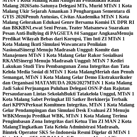
MTsN 1 Kota Malang Raih Anugerah Pendidikan Radar
Malang 2026
Satu-Satunya Delegasi MTs, Murid MTsN 1 Kota
Malang Ukir Sejarah Amankan 3 Penghargaan Sementara di
GYIS 2026
Penuh Antusias, Civitas Akademika MTsN 1 Kota
Malang Gelorakan Edukasi Genre Bersama Komisi IX DPR RI
dan BKKBN
Lewat Seni Peran, Teater Matsanewa Suarakan
Pesan Anti-Bullying di PAGSETA #4 Sanggar Angkasa
Menuju
Predikat Wilayah Bebas dari Korupsi, Tim Inti ZI MTsN 1
Kota Malang Ikuti Simulasi Wawancara Penilaian
Nasional
Sinergi Menuju Madrasah Unggul: Komite dan
Manajemen MTsN 1 Kota Malang Gelar Rakor Sosialisasi
RKAM
Sinergi Menuju Madrasah Unggul: MTsN 7 Kediri
Lakukan Studi Tiru Pembangunan Zona Integritas dan Tata
Kelola Media Sosial di MTsN 1 Kota Malang
Meriah dan Penuh
Semangat, MTsN 1 Kota Malang Gelar Demo Ekstrakurikuler
dan Organisasi MATAMUDA 2026/2027
MTsN 1 Kota Malang
Jadi Saksi Perjuangan Puluhan Delegasi OSN-P dan Rajutan
Persaudaraan Lintas Sekolah
Bukti Tatakelola Unggul, MTsN 1
Kota Malang Sabet Peringkat III Satker Berkinerja Terbaik
dari KPPN
Perkuat Komitmen Integritas, MTsN 1 Kota Malang
Gelar Pendampingan dan Simulasi Desk Evaluasi ZI Menuju
WBK
Menuju Predikat WBK, MTsN 1 Kota Malang Terima
Pengimbasan Zona Integritas dari Ketua Tim ZI MAN 2 Kota
Malang
Tingkatkan Tata Kelola Administrasi Madrasah,
Bimtek Operator SKS Se-Indonesia Resmi Digelar di MTsN 1