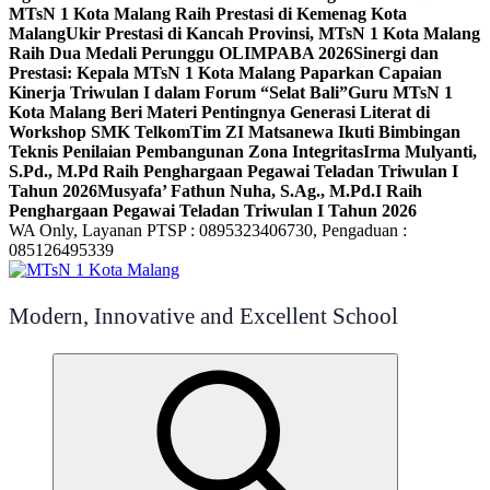
MTsN 1 Kota Malang Raih Prestasi di Kemenag Kota
Malang
Ukir Prestasi di Kancah Provinsi, MTsN 1 Kota Malang
Raih Dua Medali Perunggu OLIMPABA 2026
Sinergi dan
Prestasi: Kepala MTsN 1 Kota Malang Paparkan Capaian
Kinerja Triwulan I dalam Forum “Selat Bali”
Guru MTsN 1
Kota Malang Beri Materi Pentingnya Generasi Literat di
Workshop SMK Telkom
Tim ZI Matsanewa Ikuti Bimbingan
Teknis Penilaian Pembangunan Zona Integritas
Irma Mulyanti,
S.Pd., M.Pd Raih Penghargaan Pegawai Teladan Triwulan I
Tahun 2026
Musyafa’ Fathun Nuha, S.Ag., M.Pd.I Raih
Penghargaan Pegawai Teladan Triwulan I Tahun 2026
WA Only, Layanan PTSP : 0895323406730, Pengaduan :
085126495339
Modern, Innovative and Excellent School