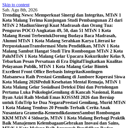
Skip to content
Sab. Agu 8th, 2026
Trending News:
Memperkuat Sinergi dan Integritas, MTsN 1
Kota Malang Terima Kunjungan Studi Pembangunan ZI dari
MTsN 2 Madiun
Sinergi Kuat Madrasah dan Orang Tua:
Pengurus POCO Angkatan 49, 50, dan 51 MTsN 1 Kota
Malang Resmi Terbentuk
Dorong Budaya Baca Madrasah,
Alumni MTsN 1 Kota Malang Serahkan Karya Literasi ke
Perpustakaan
Transformasi Mutu Pendidikan, MTsN 1 Kota
Malang Sambut Hangat Studi Tiru Rombongan MTsN 2 Kota
Palu
MTsN 1 Kota Malang Gelar Upacara Kokurikuler Kelas 9,
Tebarkan Pesan Persatuan di Era Digital
Tingkatkan Kualitas
Pelayanan Publik, MTsN 1 Kota Malang Gelar Bimtek
Excellent Front Office Berbasis Integritas
Kontingen
Matsanewa Raih Prestasi Gemilang di Jambore Koperasi Siswa
Kota Malang 2026
Peduli Kesehatan Mental Remaja, MTsN 1
Kota Malang Gelar Sosialisasi Deteksi Dini dan Pertolongan
Pertama Luka Psikologis
Gemilang di Kancah Nasional, Rama
Byan Azizi Raih Medali Emas KOSSMI 2026 dan Bersiap
untuk EduTrip ke Dua Negara
Prestasi Gemilang, Murid MTsN
1 Kota Malang Tembus 20 Penulis Terbaik Cerita Anak
Nusantara Gramedia-Kemendikdasmen
Sambut Rombongan
KKM MTsN 4 Sidoarjo, MTsN 1 Kota Malang Berbagi Praktik
Baik Manajemen Kelembagaan
Gebrakan Inovasi dan Sains,