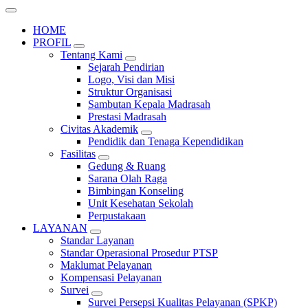
HOME
PROFIL
Tentang Kami
Sejarah Pendirian
Logo, Visi dan Misi
Struktur Organisasi
Sambutan Kepala Madrasah
Prestasi Madrasah
Civitas Akademik
Pendidik dan Tenaga Kependidikan
Fasilitas
Gedung & Ruang
Sarana Olah Raga
Bimbingan Konseling
Unit Kesehatan Sekolah
Perpustakaan
LAYANAN
Standar Layanan
Standar Operasional Prosedur PTSP
Maklumat Pelayanan
Kompensasi Pelayanan
Survei
Survei Persepsi Kualitas Pelayanan (SPKP)