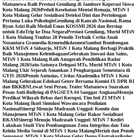
Matsanewa Raih Prestasi Gemilang di Jambore Koperasi Siswa
Kota Malang 2026
Peduli Kesehatan Mental Remaja, MTsN 1
Kota Malang Gelar Sosialisasi Deteksi Dini dan Pertolongan
Pertama Luka Psikologis
Gemilang di Kancah Nasional, Rama
Byan Azizi Raih Medali Emas KOSSMI 2026 dan Bersiap
untuk EduTrip ke Dua Negara
Prestasi Gemilang, Murid MTsN
1 Kota Malang Tembus 20 Penulis Terbaik Cerita Anak
Nusantara Gramedia-Kemendikdasmen
Sambut Rombongan
KKM MTsN 4 Sidoarjo, MTsN 1 Kota Malang Berbagi Praktik
Baik Manajemen Kelembagaan
Gebrakan Inovasi dan Sains,
MTsN 1 Kota Malang Raih Anugerah Pendidikan Radar
Malang 2026
Satu-Satunya Delegasi MTs, Murid MTsN 1 Kota
Malang Ukir Sejarah Amankan 3 Penghargaan Sementara di
GYIS 2026
Penuh Antusias, Civitas Akademika MTsN 1 Kota
Malang Gelorakan Edukasi Genre Bersama Komisi IX DPR RI
dan BKKBN
Lewat Seni Peran, Teater Matsanewa Suarakan
Pesan Anti-Bullying di PAGSETA #4 Sanggar Angkasa
Menuju
Predikat Wilayah Bebas dari Korupsi, Tim Inti ZI MTsN 1
Kota Malang Ikuti Simulasi Wawancara Penilaian
Nasional
Sinergi Menuju Madrasah Unggul: Komite dan
Manajemen MTsN 1 Kota Malang Gelar Rakor Sosialisasi
RKAM
Sinergi Menuju Madrasah Unggul: MTsN 7 Kediri
Lakukan Studi Tiru Pembangunan Zona Integritas dan Tata
Kelola Media Sosial di MTsN 1 Kota Malang
Meriah dan Penuh
Semangat, MTsN 1 Kota Malang Gelar Demo Ekstrakurikuler