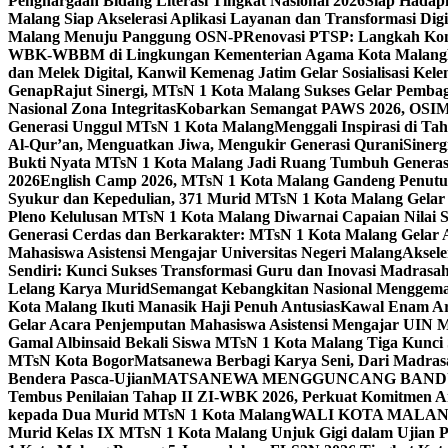
Penghargaan Bidang Literasi Tingkat Nasional 2026
Siap Hadapi
Malang Siap Akselerasi Aplikasi Layanan dan Transformasi Digi
Malang Menuju Panggung OSN-P
Renovasi PTSP: Langkah Kon
WBK-WBBM di Lingkungan Kementerian Agama Kota Malang
dan Melek Digital, Kanwil Kemenag Jatim Gelar Sosialisasi Ke
Genap
Rajut Sinergi, MTsN 1 Kota Malang Sukses Gelar Pembag
Nasional Zona Integritas
Kobarkan Semangat PAWS 2026, OSIM M
Generasi Unggul MTsN 1 Kota Malang
Menggali Inspirasi di T
Al-Qur’an, Menguatkan Jiwa, Mengukir Generasi Qurani
Siner
Bukti Nyata MTsN 1 Kota Malang Jadi Ruang Tumbuh Generas
2026
English Camp 2026, MTsN 1 Kota Malang Gandeng Penutur
Syukur dan Kepedulian, 371 Murid MTsN 1 Kota Malang Gelar 
Pleno Kelulusan MTsN 1 Kota Malang Diwarnai Capaian Nilai
Generasi Cerdas dan Berkarakter: MTsN 1 Kota Malang Gelar 
Mahasiswa Asistensi Mengajar Universitas Negeri Malang
Aksele
Sendiri: Kunci Sukses Transformasi Guru dan Inovasi Madrasa
Lelang Karya Murid
Semangat Kebangkitan Nasional Menggema
Kota Malang Ikuti Manasik Haji Penuh Antusias
Kawal Enam Are
Gelar Acara Penjemputan Mahasiswa Asistensi Mengajar UIN
Gamal Albinsaid Bekali Siswa MTsN 1 Kota Malang Tiga Kunci
MTsN Kota Bogor
Matsanewa Berbagi Karya Seni, Dari Madra
Bendera Pasca-Ujian
MATSANEWA MENGGUNCANG BANDUNG
Tembus Penilaian Tahap II ZI-WBK 2026, Perkuat Komitmen A
kepada Dua Murid MTsN 1 Kota Malang
WALI KOTA MALANG
Murid Kelas IX MTsN 1 Kota Malang Unjuk Gigi dalam Ujian Pr