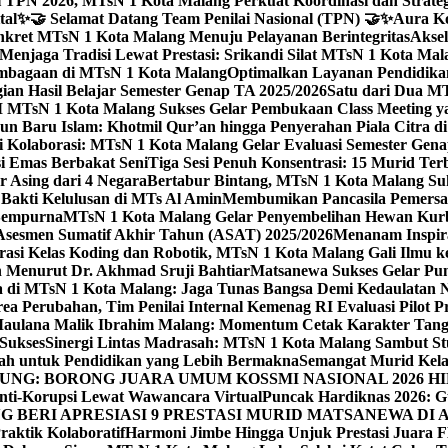
 TPN 2026, MTsN 1 Kota Malang Perkuat Koordinasi dan Strategi
tal
✨🤝 Selamat Datang Team Penilai Nasional (TPN) 🤝✨
Aura Ko
kret MTsN 1 Kota Malang Menuju Pelayanan Berintegritas
Akse
Menjaga Tradisi Lewat Prestasi: Srikandi Silat MTsN 1 Kota Ma
lembagaan di MTsN 1 Kota Malang
Optimalkan Layanan Pendidikan
ian Hasil Belajar Semester Genap TA 2025/2026
Satu dari Dua MT
TsN 1 Kota Malang Sukses Gelar Pembukaan Class Meeting yan
ahun Baru Islam: Khotmil Qur’an hingga Penyerahan Piala Citra 
gi Kolaborasi: MTsN 1 Kota Malang Gelar Evaluasi Semester Ge
i Emas Berbakat Seni
Tiga Sesi Penuh Konsentrasi: 15 Murid T
 Asing dari 4 Negara
Bertabur Bintang, MTsN 1 Kota Malang Su
Bakti Kelulusan di MTs Al Amin
Membumikan Pancasila Pemersa
 Sempurna
MTsN 1 Kota Malang Gelar Penyembelihan Hewan Kurba
Asesmen Sumatif Akhir Tahun (ASAT) 2025/2026
Menanam Inspira
rasi Kelas Koding dan Robotik, MTsN 1 Kota Malang Gali Ilm
h Menurut Dr. Akhmad Sruji Bahtiar
Matsanewa Sukses Gelar Pun
 di MTsN 1 Kota Malang: Jaga Tunas Bangsa Demi Kedaulatan 
a Perubahan, Tim Penilai Internal Kemenag RI Evaluasi Pilot 
 Maulana Malik Ibrahim Malang: Momentum Cetak Karakter Ta
 Sukses
Sinergi Lintas Madrasah: MTsN 1 Kota Malang Sambut St
sah untuk Pendidikan yang Lebih Bermakna
Semangat Murid Kel
: BORONG JUARA UMUM KOSSMI NASIONAL 2026 HI
nti-Korupsi Lewat Wawancara Virtual
Puncak Hardiknas 2026: G
 BERI APRESIASI 9 PRESTASI MURID MATSANEWA DI A
aktik Kolaboratif
Harmoni Jimbe Hingga Unjuk Prestasi Juara 