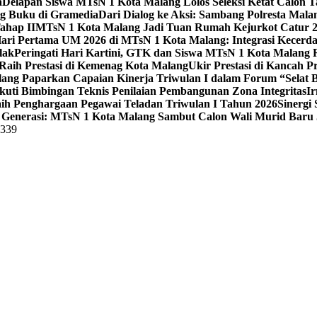
a
Delapan Siswa MTsN 1 Kota Malang Lolos Seleksi Ketat Calon T
ng Buku di Gramedia
Dari Dialog ke Aksi: Sambang Polresta Mal
ahap II
MTsN 1 Kota Malang Jadi Tuan Rumah Kejurkot Catur 20
ari Pertama UM 2026 di MTsN 1 Kota Malang: Integrasi Kecerdas
lak
Peringati Hari Kartini, GTK dan Siswa MTsN 1 Kota Malang 
Raih Prestasi di Kemenag Kota Malang
Ukir Prestasi di Kancah 
lang Paparkan Capaian Kinerja Triwulan I dalam Forum “Selat B
uti Bimbingan Teknis Penilaian Pembangunan Zona Integritas
Ir
aih Penghargaan Pegawai Teladan Triwulan I Tahun 2026
Sinergi
Generasi: MTsN 1 Kota Malang Sambut Calon Wali Murid Baru J
5339