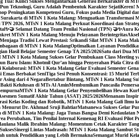
g Tua: Kunci Sukses Mengantarkan Generasi Berkarakter di MT
Pun Teknologi, Guru Adalah Pembentuk Karakter Sejati
Keren! 
op Peningkatan Kompetensi Guru, Fokus pada Media Digital d
 Surakarta di MTsN 1 Kota Malang: Menguatkan Transformasi M
 TPN 2026, MTsN 1 Kota Malang Perkuat Koordinasi dan Strategi
tal
✨🤝 Selamat Datang Team Penilai Nasional (TPN) 🤝✨
Aura Ko
kret MTsN 1 Kota Malang Menuju Pelayanan Berintegritas
Akse
Menjaga Tradisi Lewat Prestasi: Srikandi Silat MTsN 1 Kota Ma
lembagaan di MTsN 1 Kota Malang
Optimalkan Layanan Pendidikan
ian Hasil Belajar Semester Genap TA 2025/2026
Satu dari Dua MT
TsN 1 Kota Malang Sukses Gelar Pembukaan Class Meeting yan
ahun Baru Islam: Khotmil Qur’an hingga Penyerahan Piala Citra 
gi Kolaborasi: MTsN 1 Kota Malang Gelar Evaluasi Semester Ge
i Emas Berbakat Seni
Tiga Sesi Penuh Konsentrasi: 15 Murid T
 Asing dari 4 Negara
Bertabur Bintang, MTsN 1 Kota Malang Su
Bakti Kelulusan di MTs Al Amin
Membumikan Pancasila Pemersa
 Sempurna
MTsN 1 Kota Malang Gelar Penyembelihan Hewan Kurba
Asesmen Sumatif Akhir Tahun (ASAT) 2025/2026
Menanam Inspira
rasi Kelas Koding dan Robotik, MTsN 1 Kota Malang Gali Ilm
h Menurut Dr. Akhmad Sruji Bahtiar
Matsanewa Sukses Gelar Pun
 di MTsN 1 Kota Malang: Jaga Tunas Bangsa Demi Kedaulatan 
a Perubahan, Tim Penilai Internal Kemenag RI Evaluasi Pilot 
 Maulana Malik Ibrahim Malang: Momentum Cetak Karakter Ta
 Sukses
Sinergi Lintas Madrasah: MTsN 1 Kota Malang Sambut St
sah untuk Pendidikan yang Lebih Bermakna
Semangat Murid Kel