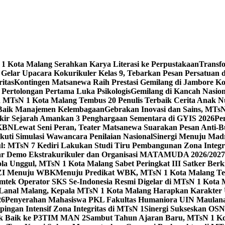
 Kota Malang Serahkan Karya Literasi ke Perpustakaan
Transf
elar Upacara Kokurikuler Kelas 9, Tebarkan Pesan Persatuan di
ritas
Kontingen Matsanewa Raih Prestasi Gemilang di Jambore Ko
n Pertolongan Pertama Luka Psikologis
Gemilang di Kancah Nasio
id MTsN 1 Kota Malang Tembus 20 Penulis Terbaik Cerita Anak
 Baik Manajemen Kelembagaan
Gebrakan Inovasi dan Sains, MTs
kir Sejarah Amankan 3 Penghargaan Sementara di GYIS 2026
Pe
KKBN
Lewat Seni Peran, Teater Matsanewa Suarakan Pesan Anti-
kuti Simulasi Wawancara Penilaian Nasional
Sinergi Menuju Mad
: MTsN 7 Kediri Lakukan Studi Tiru Pembangunan Zona Integrit
ar Demo Ekstrakurikuler dan Organisasi MATAMUDA 2026/2027
ola Unggul, MTsN 1 Kota Malang Sabet Peringkat III Satker Ber
i ZI Menuju WBK
Menuju Predikat WBK, MTsN 1 Kota Malang Ter
imtek Operator SKS Se-Indonesia Resmi Digelar di MTsN 1 Kota
i Lanal Malang, Kepala MTsN 1 Kota Malang Harapkan Karakter 
26
Penyerahan Mahasiswa PKL Fakultas Humaniora UIN Maulana
gan Intensif Zona Integritas di MTsN 1
Sinergi Sukseskan OSN-
tik Baik ke P3TIM MAN 2
Sambut Tahun Ajaran Baru, MTsN 1 Ko