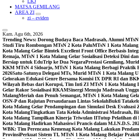
LKJ
MATSA GEMILANG
AREA ZI
zi – eviden
Kam. Agu 6th, 2026
Trending News:
Dorong Budaya Baca Madrasah, Alumni MTsN 1
Studi Tiru Rombongan MTsN 2 Kota Palu
MTsN 1 Kota Malang G
Kota Malang Gelar Bimtek Excellent Front Office Berbasis Integ
Remaja, MTsN 1 Kota Malang Gelar Sosialisasi Deteksi Dini da
Bersiap untuk EduTrip ke Dua Negara
Prestasi Gemilang, Mur
KKM MTsN 4 Sidoarjo, MTsN 1 Kota Malang Berbagi Praktik
2026
Satu-Satunya Delegasi MTs, Murid MTsN 1 Kota Malang U
Gelorakan Edukasi Genre Bersama Komisi IX DPR RI dan B
Wilayah Bebas dari Korupsi, Tim Inti ZI MTsN 1 Kota Malang I
Gelar Rakor Sosialisasi RKAM
Sinergi Menuju Madrasah Unggul
Malang
Meriah dan Penuh Semangat, MTsN 1 Kota Malang Gel
OSN-P dan Rajutan Persaudaraan Lintas Sekolah
Bukti Tatakel
Kota Malang Gelar Pendampingan dan Simulasi Desk Evaluas
Kota Malang
Tingkatkan Tata Kelola Administrasi Madrasah, B
Kota Malang Tampilkan Kinerja Triwulan II
Tutup Pelatihan d
Kota Malang Hadirkan Mahasiswi Prancis dalam M.I.N.D.S. 20
WBK: Tim Perencana Kemenag Kota Malang Lakukan Pendampin
Provinsi
Perkuat Sistem TI, MTsN 1 Kota Malang Belajar Prak