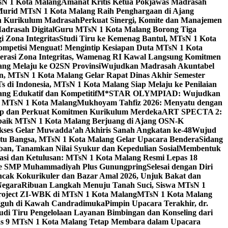
sN 1 Kota Malang
Amanat Kritis Ketua Pokjawas Madrasah
Murid MTsN 1 Kota Malang Raih Penghargaan di Ajang
an Kurikulum Madrasah
Perkuat Sinergi, Komite dan Manajemen
adrasah Digital
Guru MTsN 1 Kota Malang Borong Tiga
 Zona Integritas
Studi Tiru ke Kemenag Bantul, MTsN 1 Kota
mpetisi Menguat! Mengintip Kesiapan Duta MTsN 1 Kota
lerasi Zona Integritas, Wamenag RI Kawal Langsung Komitmen
lang Melaju ke O2SN Provinsi
Wujudkan Madrasah Akuntabel
, MTsN 1 Kota Malang Gelar Rapat Dinas Akhir Semester
s di Indonesia, MTsN 1 Kota Malang Siap Melaju ke Penilaian
g Edukatif dan Kompetitif
M*STAR OLYMPIAD: Wujudkan
di MTsN 1 Kota Malang
Mukhoyam Tahfiz 2026: Menyatu dengan
nap dan Perkuat Komitmen Kurikulum Merdeka
ART SPECTA 2:
erbaik MTsN 1 Kota Malang Berjuang di Ajang OSN-K
kses Gelar Muwadda’ah Akhiris Sanah Angkatan ke-48
Wujud
tu Bangsa, MTsN 1 Kota Malang Gelar Upacara Bendera
Sidang
n, Tanamkan Nilai Syukur dan Kepedulian Sosial
Membentuk
si dan Ketulusan: MTsN 1 Kota Malang Resmi Lepas 18
u ke SMP Muhammadiyah Plus Gunungpring
Selesai dengan Diri
cak Kokurikuler dan Bazar Amal 2026, Unjuk Bakat dan
Negara
Ribuan Langkah Menuju Tanah Suci, Siswa MTsN 1
Project ZI-WBK di MTsN 1 Kota Malang
MTsN 1 Kota Malang
ngguh di Kawah Candradimuka
Pimpin Upacara Terakhir, dr.
udi Tiru Pengelolaan Layanan Bimbingan dan Konseling dari
as 9 MTsN 1 Kota Malang Tetap Membara dalam Upacara