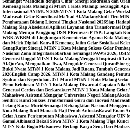
Semangat “Mendidik dengan Cinta”
Sinergi Madrasah dan Oran
Kemenag Kota Malang di MTsN 1 Kota Malang: Secanggih Apa 
Internasional AYIMUN 2026
MTsN 1 Kota Malang Gelar Worksh
Madrasah Gelar Koordinasi Ma’had Al-Madany
Studi Tiru MIN
Penghargaan Bidang Literasi Tingkat Nasional 2026
Siap Hadapi
Malang Siap Akselerasi Aplikasi Layanan dan Transformasi Digi
Malang Menuju Panggung OSN-P
Renovasi PTSP: Langkah Kon
WBK-WBBM di Lingkungan Kementerian Agama Kota Malang
dan Melek Digital, Kanwil Kemenag Jatim Gelar Sosialisasi Ke
Genap
Rajut Sinergi, MTsN 1 Kota Malang Sukses Gelar Pembag
Nasional Zona Integritas
Kobarkan Semangat PAWS 2026, OSIM M
Generasi Unggul MTsN 1 Kota Malang
Menggali Inspirasi di T
Al-Qur’an, Menguatkan Jiwa, Mengukir Generasi Qurani
Siner
Bukti Nyata MTsN 1 Kota Malang Jadi Ruang Tumbuh Generas
2026
English Camp 2026, MTsN 1 Kota Malang Gandeng Penutur
Syukur dan Kepedulian, 371 Murid MTsN 1 Kota Malang Gelar 
Pleno Kelulusan MTsN 1 Kota Malang Diwarnai Capaian Nilai
Generasi Cerdas dan Berkarakter: MTsN 1 Kota Malang Gelar 
Mahasiswa Asistensi Mengajar Universitas Negeri Malang
Aksele
Sendiri: Kunci Sukses Transformasi Guru dan Inovasi Madrasa
Lelang Karya Murid
Semangat Kebangkitan Nasional Menggema
Kota Malang Ikuti Manasik Haji Penuh Antusias
Kawal Enam Are
Gelar Acara Penjemputan Mahasiswa Asistensi Mengajar UIN
Gamal Albinsaid Bekali Siswa MTsN 1 Kota Malang Tiga Kunci
MTsN Kota Bogor
Matsanewa Berbagi Karya Seni, Dari Madra