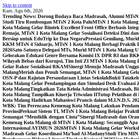
Skip to content
Kam. Agu 6th, 2026
Trending News:
Dorong Budaya Baca Madrasah, Alumni MTsN 1
Studi Tiru Rombongan MTsN 2 Kota Palu
MTsN 1 Kota Malang G
Kota Malang Gelar Bimtek Excellent Front Office Berbasis Integ
Remaja, MTsN 1 Kota Malang Gelar Sosialisasi Deteksi Dini da
Bersiap untuk EduTrip ke Dua Negara
Prestasi Gemilang, Mur
KKM MTsN 4 Sidoarjo, MTsN 1 Kota Malang Berbagi Praktik
2026
Satu-Satunya Delegasi MTs, Murid MTsN 1 Kota Malang U
Gelorakan Edukasi Genre Bersama Komisi IX DPR RI dan B
Wilayah Bebas dari Korupsi, Tim Inti ZI MTsN 1 Kota Malang I
Gelar Rakor Sosialisasi RKAM
Sinergi Menuju Madrasah Unggul
Malang
Meriah dan Penuh Semangat, MTsN 1 Kota Malang Gel
OSN-P dan Rajutan Persaudaraan Lintas Sekolah
Bukti Tatakel
Kota Malang Gelar Pendampingan dan Simulasi Desk Evaluas
Kota Malang
Tingkatkan Tata Kelola Administrasi Madrasah, B
Kota Malang Tampilkan Kinerja Triwulan II
Tutup Pelatihan d
Kota Malang Hadirkan Mahasiswi Prancis dalam M.I.N.D.S. 20
WBK: Tim Perencana Kemenag Kota Malang Lakukan Pendampin
Provinsi
Perkuat Sistem TI, MTsN 1 Kota Malang Belajar Prak
Semangat “Mendidik dengan Cinta”
Sinergi Madrasah dan Oran
Kemenag Kota Malang di MTsN 1 Kota Malang: Secanggih Apa 
Internasional AYIMUN 2026
MTsN 1 Kota Malang Gelar Worksh
Madrasah Gelar Koordinasi Ma’had Al-Madany
Studi Tiru MIN