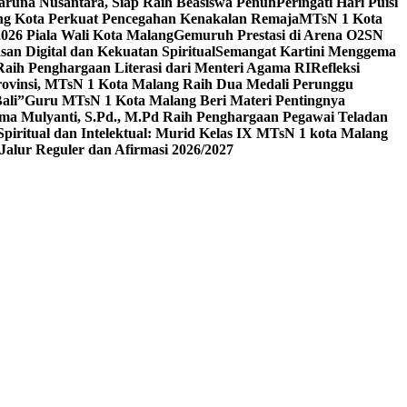
aruna Nusantara, Siap Raih Beasiswa Penuh
Peringati Hari Puisi
ang Kota Perkuat Pencegahan Kenakalan Remaja
MTsN 1 Kota
26 Piala Wali Kota Malang
Gemuruh Prestasi di Arena O2SN
an Digital dan Kekuatan Spiritual
Semangat Kartini Menggema
Raih Penghargaan Literasi dari Menteri Agama RI
Refleksi
Provinsi, MTsN 1 Kota Malang Raih Dua Medali Perunggu
ali”
Guru MTsN 1 Kota Malang Beri Materi Pentingnya
ma Mulyanti, S.Pd., M.Pd Raih Penghargaan Pegawai Teladan
 Spiritual dan Intelektual: Murid Kelas IX MTsN 1 kota Malang
alur Reguler dan Afirmasi 2026/2027