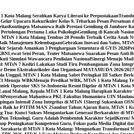
 Kota Malang Serahkan Karya Literasi ke Perpustakaan
Transf
elar Upacara Kokurikuler Kelas 9, Tebarkan Pesan Persatuan di
ritas
Kontingen Matsanewa Raih Prestasi Gemilang di Jambore Ko
n Pertolongan Pertama Luka Psikologis
Gemilang di Kancah Nasio
id MTsN 1 Kota Malang Tembus 20 Penulis Terbaik Cerita Anak
 Baik Manajemen Kelembagaan
Gebrakan Inovasi dan Sains, MTs
kir Sejarah Amankan 3 Penghargaan Sementara di GYIS 2026
Pe
KKBN
Lewat Seni Peran, Teater Matsanewa Suarakan Pesan Anti-
kuti Simulasi Wawancara Penilaian Nasional
Sinergi Menuju Mad
: MTsN 7 Kediri Lakukan Studi Tiru Pembangunan Zona Integrit
ar Demo Ekstrakurikuler dan Organisasi MATAMUDA 2026/2027
ola Unggul, MTsN 1 Kota Malang Sabet Peringkat III Satker Ber
i ZI Menuju WBK
Menuju Predikat WBK, MTsN 1 Kota Malang Ter
imtek Operator SKS Se-Indonesia Resmi Digelar di MTsN 1 Kota
i Lanal Malang, Kepala MTsN 1 Kota Malang Harapkan Karakter 
26
Penyerahan Mahasiswa PKL Fakultas Humaniora UIN Maulana
gan Intensif Zona Integritas di MTsN 1
Sinergi Sukseskan OSN-
tik Baik ke P3TIM MAN 2
Sambut Tahun Ajaran Baru, MTsN 1 Ko
g Tua: Kunci Sukses Mengantarkan Generasi Berkarakter di MT
Pun Teknologi, Guru Adalah Pembentuk Karakter Sejati
Keren! 
op Peningkatan Kompetensi Guru, Fokus pada Media Digital d
 Surakarta di MTsN 1 Kota Malang: Menguatkan Transformasi M