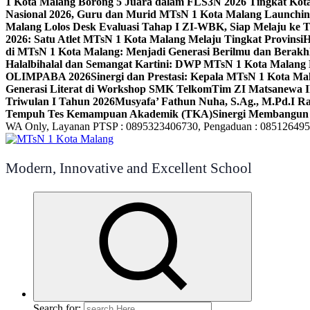
1 Kota Malang Borong 5 Juara dalam FLS3N 2026 Tingkat Kot
Nasional 2026, Guru dan Murid MTsN 1 Kota Malang Launchi
Malang Lolos Desk Evaluasi Tahap I ZI-WBK, Siap Melaju ke T
2026: Satu Atlet MTsN 1 Kota Malang Melaju Tingkat Provinsi
H
di MTsN 1 Kota Malang: Menjadi Generasi Berilmu dan Berakh
Halalbihalal dan Semangat Kartini: DWP MTsN 1 Kota Malang 
OLIMPABA 2026
Sinergi dan Prestasi: Kepala MTsN 1 Kota Ma
Generasi Literat di Workshop SMK Telkom
Tim ZI Matsanewa Ik
Triwulan I Tahun 2026
Musyafa’ Fathun Nuha, S.Ag., M.Pd.I R
Tempuh Tes Kemampuan Akademik (TKA)
Sinergi Membangun 
WA Only, Layanan PTSP : 0895323406730, Pengaduan : 08512649
Modern, Innovative and Excellent School
Search for: