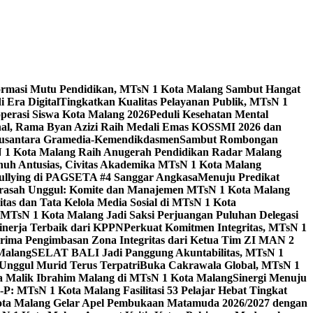
ormasi Mutu Pendidikan, MTsN 1 Kota Malang Sambut Hangat
 Era Digital
Tingkatkan Kualitas Pelayanan Publik, MTsN 1
perasi Siswa Kota Malang 2026
Peduli Kesehatan Mental
nal, Rama Byan Azizi Raih Medali Emas KOSSMI 2026 dan
 Nusantara Gramedia-Kemendikdasmen
Sambut Rombongan
N 1 Kota Malang Raih Anugerah Pendidikan Radar Malang
nuh Antusias, Civitas Akademika MTsN 1 Kota Malang
Bullying di PAGSETA #4 Sanggar Angkasa
Menuju Predikat
rasah Unggul: Komite dan Manajemen MTsN 1 Kota Malang
as dan Tata Kelola Media Sosial di MTsN 1 Kota
MTsN 1 Kota Malang Jadi Saksi Perjuangan Puluhan Delegasi
kinerja Terbaik dari KPPN
Perkuat Komitmen Integritas, MTsN 1
ima Pengimbasan Zona Integritas dari Ketua Tim ZI MAN 2
 Malang
SELAT BALI Jadi Panggung Akuntabilitas, MTsN 1
Unggul Murid Terus Terpatri
Buka Cakrawala Global, MTsN 1
 Malik Ibrahim Malang di MTsN 1 Kota Malang
Sinergi Menuju
P: MTsN 1 Kota Malang Fasilitasi 53 Pelajar Hebat Tingkat
ta Malang Gelar Apel Pembukaan Matamuda 2026/2027 dengan