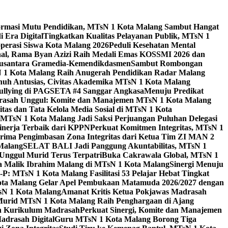
ormasi Mutu Pendidikan, MTsN 1 Kota Malang Sambut Hangat
 Era Digital
Tingkatkan Kualitas Pelayanan Publik, MTsN 1
perasi Siswa Kota Malang 2026
Peduli Kesehatan Mental
nal, Rama Byan Azizi Raih Medali Emas KOSSMI 2026 dan
 Nusantara Gramedia-Kemendikdasmen
Sambut Rombongan
N 1 Kota Malang Raih Anugerah Pendidikan Radar Malang
nuh Antusias, Civitas Akademika MTsN 1 Kota Malang
Bullying di PAGSETA #4 Sanggar Angkasa
Menuju Predikat
rasah Unggul: Komite dan Manajemen MTsN 1 Kota Malang
as dan Tata Kelola Media Sosial di MTsN 1 Kota
MTsN 1 Kota Malang Jadi Saksi Perjuangan Puluhan Delegasi
kinerja Terbaik dari KPPN
Perkuat Komitmen Integritas, MTsN 1
ima Pengimbasan Zona Integritas dari Ketua Tim ZI MAN 2
 Malang
SELAT BALI Jadi Panggung Akuntabilitas, MTsN 1
Unggul Murid Terus Terpatri
Buka Cakrawala Global, MTsN 1
 Malik Ibrahim Malang di MTsN 1 Kota Malang
Sinergi Menuju
P: MTsN 1 Kota Malang Fasilitasi 53 Pelajar Hebat Tingkat
ta Malang Gelar Apel Pembukaan Matamuda 2026/2027 dengan
sN 1 Kota Malang
Amanat Kritis Ketua Pokjawas Madrasah
Murid MTsN 1 Kota Malang Raih Penghargaan di Ajang
an Kurikulum Madrasah
Perkuat Sinergi, Komite dan Manajemen
adrasah Digital
Guru MTsN 1 Kota Malang Borong Tiga