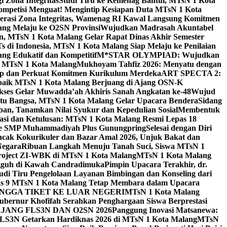
 Zona Integritas
Studi Tiru ke Kemenag Bantul, MTsN 1 Kota
mpetisi Menguat! Mengintip Kesiapan Duta MTsN 1 Kota
lerasi Zona Integritas, Wamenag RI Kawal Langsung Komitmen
lang Melaju ke O2SN Provinsi
Wujudkan Madrasah Akuntabel
, MTsN 1 Kota Malang Gelar Rapat Dinas Akhir Semester
s di Indonesia, MTsN 1 Kota Malang Siap Melaju ke Penilaian
g Edukatif dan Kompetitif
M*STAR OLYMPIAD: Wujudkan
di MTsN 1 Kota Malang
Mukhoyam Tahfiz 2026: Menyatu dengan
nap dan Perkuat Komitmen Kurikulum Merdeka
ART SPECTA 2:
erbaik MTsN 1 Kota Malang Berjuang di Ajang OSN-K
kses Gelar Muwadda’ah Akhiris Sanah Angkatan ke-48
Wujud
tu Bangsa, MTsN 1 Kota Malang Gelar Upacara Bendera
Sidang
n, Tanamkan Nilai Syukur dan Kepedulian Sosial
Membentuk
si dan Ketulusan: MTsN 1 Kota Malang Resmi Lepas 18
u ke SMP Muhammadiyah Plus Gunungpring
Selesai dengan Diri
cak Kokurikuler dan Bazar Amal 2026, Unjuk Bakat dan
Negara
Ribuan Langkah Menuju Tanah Suci, Siswa MTsN 1
Project ZI-WBK di MTsN 1 Kota Malang
MTsN 1 Kota Malang
ngguh di Kawah Candradimuka
Pimpin Upacara Terakhir, dr.
udi Tiru Pengelolaan Layanan Bimbingan dan Konseling dari
as 9 MTsN 1 Kota Malang Tetap Membara dalam Upacara
NGGA TIKET KE LUAR NEGERI
MTsN 1 Kota Malang
ubernur Khofifah Serahkan Penghargaan Siswa Berprestasi
JANG FLS3N DAN O2SN 2026
Panggung Inovasi Matsanewa:
FLS3N Getarkan Hardiknas 2026 di MTsN 1 Kota Malang
MTsN