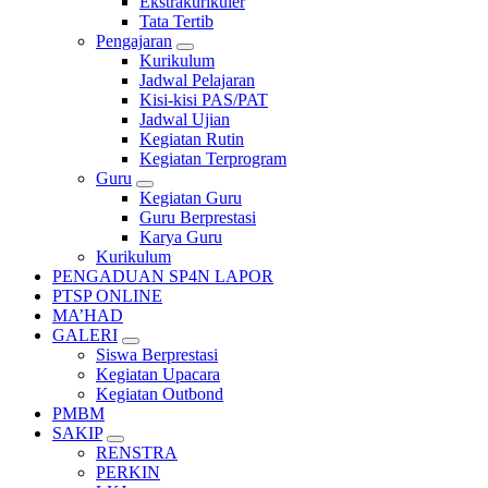
Ekstrakurikuler
Tata Tertib
Pengajaran
Kurikulum
Jadwal Pelajaran
Kisi-kisi PAS/PAT
Jadwal Ujian
Kegiatan Rutin
Kegiatan Terprogram
Guru
Kegiatan Guru
Guru Berprestasi
Karya Guru
Kurikulum
PENGADUAN SP4N LAPOR
PTSP ONLINE
MA’HAD
GALERI
Siswa Berprestasi
Kegiatan Upacara
Kegiatan Outbond
PMBM
SAKIP
RENSTRA
PERKIN