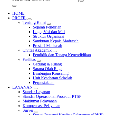
HOME
PROFIL
Tentang Kami
Sejarah Pendirian
Logo, Visi dan Misi
Struktur Organisasi
Sambutan Kepala Madrasah
Prestasi Madrasah
Civitas Akademik
Pendidik dan Tenaga Kependidikan
Fasilitas
Gedung & Ruang
Sarana Olah Raga
Bimbingan Konseling
Unit Kesehatan Sekolah
Perpustakaan
LAYANAN
Standar Layanan
Standar Operasional Prosedur PTSP
Maklumat Pelayanan
Kompensasi Pelayanan
Survei
Survei Persepsi Kualitas Pelayanan (SPKP)